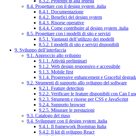
8.3.2. Prototipi in alta fedeltà
8.4. Progettare con il design system .italia
8.4.1. Documentazione
8.4.2. Benefici del design system
8.4.3. Risorse operative
8.4.4. Come contribuire al design system .italia
8.5. Progettare con i modelli di sito e servizi
8.5.1. Vantaggi dell’utilizzo dei modelli
8.5.2. I modelli di sito e servizi disponibili
9. Sviluppo dell’interfaccia
9.1. Approccio allo sviluppo
9.1.1. Attività preliminari
9.1.2. Web design responsivo e accessibile
9.1.3. Mobile first
9.1.4. Progressive enhancement e Graceful degrad
9.2. Strumenti di supporto allo sviluppo del software
9.2.1. Feature detection
9.2.2. Verificare le feature disponibili con Can I us
9.2.3. Strumenti e risorse per CSS e JavaScript
9.2.4. Supporto browser
9.2.5. Misurare le prestazioni
9.3. Catalogo del riuso
9.4. Sviluppare con il design system .italia
9.4.1. Il framework Bootstrap Italia
9.4.2. Il kit di sviluppo React