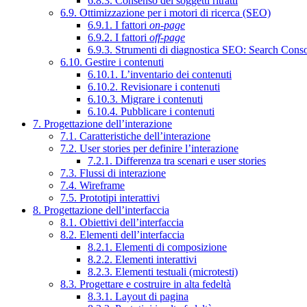
6.8.3. Consenso dei soggetti ritratti
6.9. Ottimizzazione per i motori di ricerca (SEO)
6.9.1. I fattori
on-page
6.9.2. I fattori
off-page
6.9.3. Strumenti di diagnostica SEO: Search Cons
6.10. Gestire i contenuti
6.10.1. L’inventario dei contenuti
6.10.2. Revisionare i contenuti
6.10.3. Migrare i contenuti
6.10.4. Pubblicare i contenuti
7. Progettazione dell’interazione
7.1. Caratteristiche dell’interazione
7.2. User stories per definire l’interazione
7.2.1. Differenza tra scenari e user stories
7.3. Flussi di interazione
7.4. Wireframe
7.5. Prototipi interattivi
8. Progettazione dell’interfaccia
8.1. Obiettivi dell’interfaccia
8.2. Elementi dell’interfaccia
8.2.1. Elementi di composizione
8.2.2. Elementi interattivi
8.2.3. Elementi testuali (microtesti)
8.3. Progettare e costruire in alta fedeltà
8.3.1. Layout di pagina