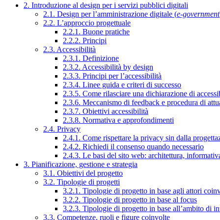
2. Introduzione al design per i servizi pubblici digitali
2.1. Design per l’amministrazione digitale (
e-government
2.2. L’approccio progettuale
2.2.1. Buone pratiche
2.2.2. Principi
2.3. Accessibilità
2.3.1. Definizione
2.3.2. Accessibilità by design
2.3.3. Principi per l’accessibilità
2.3.4. Linee guida e criteri di successo
2.3.5. Come rilasciare una dichiarazione di accessib
2.3.6. Meccanismo di feedback e procedura di attu
2.3.7. Obiettivi accessibilità
2.3.8. Normativa e approfondimenti
2.4. Privacy
2.4.1. Come rispettare la privacy sin dalla progettaz
2.4.2. Richiedi il consenso quando necessario
2.4.3. Le basi del sito web: architettura, informati
3. Pianificazione, gestione e strategia
3.1. Obiettivi del progetto
3.2. Tipologie di progetti
3.2.1. Tipologie di progetto in base agli attori coinv
3.2.2. Tipologie di progetto in base al focus
3.2.3. Tipologie di progetto in base all’ambito di i
3.3. Competenze, ruoli e figure coinvolte