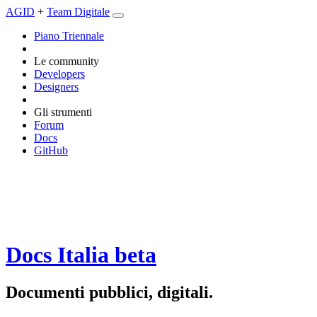
AGID
+
Team Digitale
Piano Triennale
Le community
Developers
Designers
Gli strumenti
Forum
Docs
GitHub
Docs Italia
beta
Documenti pubblici, digitali.