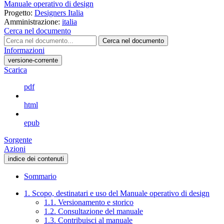
Manuale operativo di design
Progetto:
Designers Italia
Amministrazione:
italia
Cerca nel documento
Cerca nel documento
Informazioni
versione-corrente
Scarica
pdf
html
epub
Sorgente
Azioni
indice dei contenuti
Sommario
1. Scopo, destinatari e uso del Manuale operativo di design
1.1. Versionamento e storico
1.2. Consultazione del manuale
1.3. Contribuisci al manuale