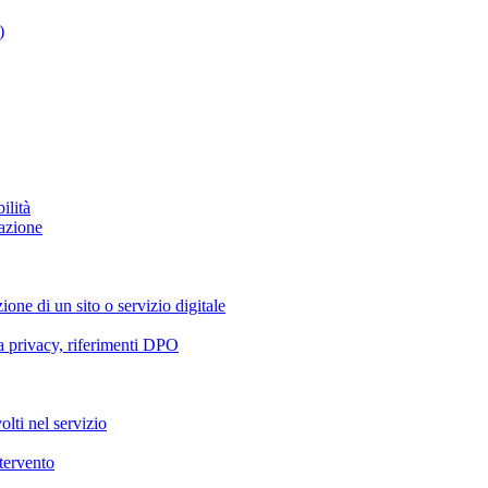
)
ilità
azione
ione di un sito o servizio digitale
va privacy, riferimenti DPO
olti nel servizio
ntervento