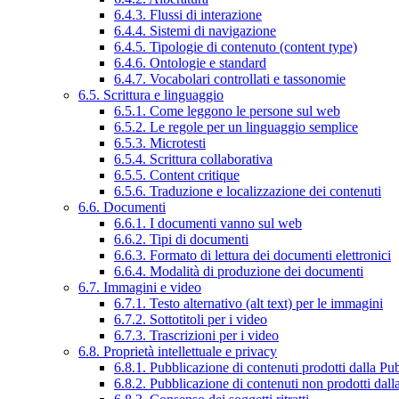
6.4.3. Flussi di interazione
6.4.4. Sistemi di navigazione
6.4.5. Tipologie di contenuto (content type)
6.4.6. Ontologie e standard
6.4.7. Vocabolari controllati e tassonomie
6.5. Scrittura e linguaggio
6.5.1. Come leggono le persone sul web
6.5.2. Le regole per un linguaggio semplice
6.5.3. Microtesti
6.5.4. Scrittura collaborativa
6.5.5. Content critique
6.5.6. Traduzione e localizzazione dei contenuti
6.6. Documenti
6.6.1. I documenti vanno sul web
6.6.2. Tipi di documenti
6.6.3. Formato di lettura dei documenti elettronici
6.6.4. Modalità di produzione dei documenti
6.7. Immagini e video
6.7.1. Testo alternativo (alt text) per le immagini
6.7.2. Sottotitoli per i video
6.7.3. Trascrizioni per i video
6.8. Proprietà intellettuale e privacy
6.8.1. Pubblicazione di contenuti prodotti dalla P
6.8.2. Pubblicazione di contenuti non prodotti dal