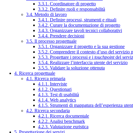
3.3.1. Coordinatore di progetto
3.3.2. Definire ruoli e responsabilità
3.4. Metodo di lavoro
3.4.1. Definire processi, strumenti e rituali
3.4.2. Curare la documentazione di progetto
3.4.3. Organizzare tavoli tecnici collaborativi
3.4.4. Prendere decisioni
3.5. Il processo progettuale
3.5.1. Organizzare il progetto e la sua gestione
3.5.2. Comprendere il contesto d’uso del servizio 
3.5.3. Progettare i processi e i
touchpoint
del servi
3.5.4. Realizzare l’interfaccia utente del servizio
3.5.5. Validare la soluzione ottenuta
4. Ricerca progettuale
4.1. Ricerca primaria
4.1.1. Interviste
4.1.2. Questionari
4.1.3. Test di usabilità
4.1.4. Web analytics
4.1.5. Strumenti di mappatura dell’esperienza uten
4.2. Ricerca secondaria
4.2.1. Ricerca documentale
4.2.2. Analisi benchmark
4.2.3. Valutazione euristica
5. Progettazione dei servizi