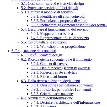
5.1. Cosa sono i servizi e il service design
5.2. Progettare servizi pubblici digitali
5.3. Definire il modello di servizio
5.3.1. Identificare gli attori coinvolti
5.3.2. Formulare la proposta di valore
5.3.3. Inquadrare gli elementi costitutivi del serviz
5.4. Descrivere il funzionamento del servizio
5.4.1. Mappare l’ecosistema
5.4.2. Rappresentare i flussi di servizio
5.5. Co-progettare le soluzioni
5.5.1. Workshop di co-progettazione
6. Progettazione dei contenuti
6.1. Cos’è il content design
6.2. Ricerca utente sui contenuti e il linguaggio
6.2.1. Content discovery
6.2.2. Dati di ricerca (search keywords)
6.2.3. Ricerca tramite analytics
6.2.4. Ricerca sui forum
6.3. Dalla ricerca ai bisogni degli utenti
6.3.1. User stories per definire i contenuti
6.3.2. Job stories per definire i contenuti
6.3.3. Criteri di accettazione
6.4. Architettura dell’informazione
6.4.1. Definire l’architettura dell’informazione
6.4.2. Alberatura