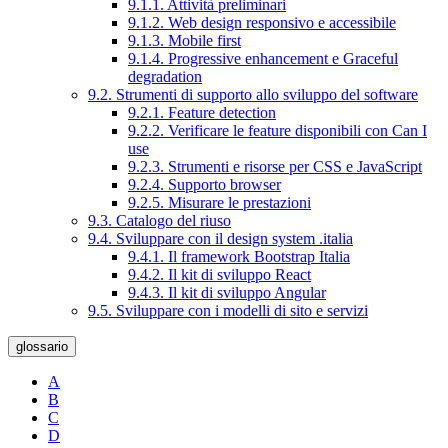
9.1.1. Attività preliminari
9.1.2. Web design responsivo e accessibile
9.1.3. Mobile first
9.1.4. Progressive enhancement e Graceful
degradation
9.2. Strumenti di supporto allo sviluppo del software
9.2.1. Feature detection
9.2.2. Verificare le feature disponibili con Can I
use
9.2.3. Strumenti e risorse per CSS e JavaScript
9.2.4. Supporto browser
9.2.5. Misurare le prestazioni
9.3. Catalogo del riuso
9.4. Sviluppare con il design system .italia
9.4.1. Il framework Bootstrap Italia
9.4.2. Il kit di sviluppo React
9.4.3. Il kit di sviluppo Angular
9.5. Sviluppare con i modelli di sito e servizi
glossario
A
B
C
D