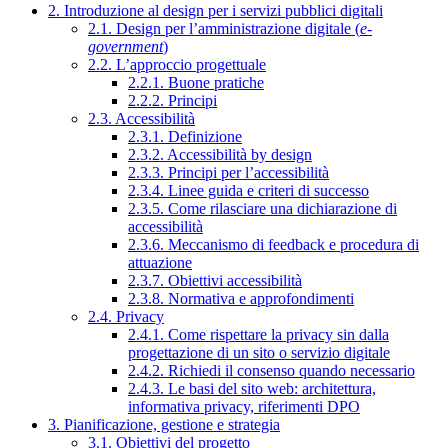
2. Introduzione al design per i servizi pubblici digitali
2.1. Design per l’amministrazione digitale (
e-
government
)
2.2. L’approccio progettuale
2.2.1. Buone pratiche
2.2.2. Principi
2.3. Accessibilità
2.3.1. Definizione
2.3.2. Accessibilità by design
2.3.3. Principi per l’accessibilità
2.3.4. Linee guida e criteri di successo
2.3.5. Come rilasciare una dichiarazione di
accessibilità
2.3.6. Meccanismo di feedback e procedura di
attuazione
2.3.7. Obiettivi accessibilità
2.3.8. Normativa e approfondimenti
2.4. Privacy
2.4.1. Come rispettare la privacy sin dalla
progettazione di un sito o servizio digitale
2.4.2. Richiedi il consenso quando necessario
2.4.3. Le basi del sito web: architettura,
informativa privacy, riferimenti DPO
3. Pianificazione, gestione e strategia
3.1. Obiettivi del progetto