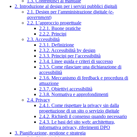
1.3. Contribuisci al manuale
2. Introduzione al design per i servizi pubblici digitali
2.1. Design per l’amministrazione digitale (
e-
government
)
2.2. L’approccio progettuale
2.2.1. Buone pratiche
2.2.2. Principi
2.3. Accessibilità
2.3.1. Definizione
2.3.2. Accessibilità by design
2.3.3. Principi per l’accessibilità
2.3.4. Linee guida e criteri di successo
2.3.5. Come rilasciare una dichiarazione di
accessibilità
2.3.6. Meccanismo di feedback e procedura di
attuazione
2.3.7. Obiettivi accessibilità
2.3.8. Normativa e approfondimenti
2.4. Privacy
2.4.1. Come rispettare la privacy sin dalla
progettazione di un sito o servizio digitale
2.4.2. Richiedi il consenso quando necessario
2.4.3. Le basi del sito web: architettura,
informativa privacy, riferimenti DPO
3. Pianificazione, gestione e strategia