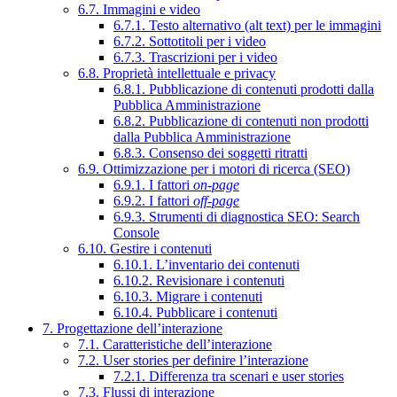
6.7. Immagini e video
6.7.1. Testo alternativo (alt text) per le immagini
6.7.2. Sottotitoli per i video
6.7.3. Trascrizioni per i video
6.8. Proprietà intellettuale e privacy
6.8.1. Pubblicazione di contenuti prodotti dalla
Pubblica Amministrazione
6.8.2. Pubblicazione di contenuti non prodotti
dalla Pubblica Amministrazione
6.8.3. Consenso dei soggetti ritratti
6.9. Ottimizzazione per i motori di ricerca (SEO)
6.9.1. I fattori
on-page
6.9.2. I fattori
off-page
6.9.3. Strumenti di diagnostica SEO: Search
Console
6.10. Gestire i contenuti
6.10.1. L’inventario dei contenuti
6.10.2. Revisionare i contenuti
6.10.3. Migrare i contenuti
6.10.4. Pubblicare i contenuti
7. Progettazione dell’interazione
7.1. Caratteristiche dell’interazione
7.2. User stories per definire l’interazione
7.2.1. Differenza tra scenari e user stories
7.3. Flussi di interazione