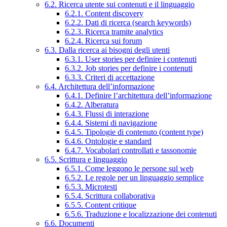
6.2. Ricerca utente sui contenuti e il linguaggio
6.2.1. Content discovery
6.2.2. Dati di ricerca (search keywords)
6.2.3. Ricerca tramite analytics
6.2.4. Ricerca sui forum
6.3. Dalla ricerca ai bisogni degli utenti
6.3.1. User stories per definire i contenuti
6.3.2. Job stories per definire i contenuti
6.3.3. Criteri di accettazione
6.4. Architettura dell’informazione
6.4.1. Definire l’architettura dell’informazione
6.4.2. Alberatura
6.4.3. Flussi di interazione
6.4.4. Sistemi di navigazione
6.4.5. Tipologie di contenuto (content type)
6.4.6. Ontologie e standard
6.4.7. Vocabolari controllati e tassonomie
6.5. Scrittura e linguaggio
6.5.1. Come leggono le persone sul web
6.5.2. Le regole per un linguaggio semplice
6.5.3. Microtesti
6.5.4. Scrittura collaborativa
6.5.5. Content critique
6.5.6. Traduzione e localizzazione dei contenuti
6.6. Documenti