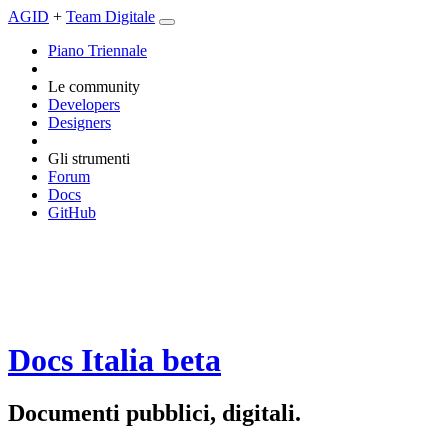
AGID
+
Team Digitale
Piano Triennale
Le community
Developers
Designers
Gli strumenti
Forum
Docs
GitHub
Docs Italia
beta
Documenti pubblici, digitali.