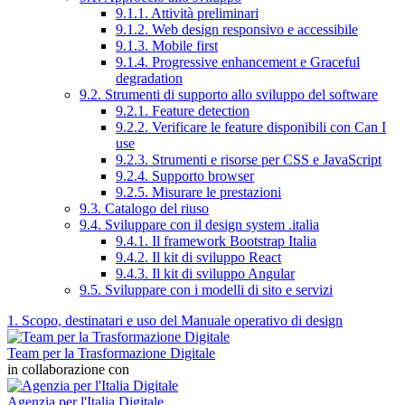
9.1.1. Attività preliminari
9.1.2. Web design responsivo e accessibile
9.1.3. Mobile first
9.1.4. Progressive enhancement e Graceful
degradation
9.2. Strumenti di supporto allo sviluppo del software
9.2.1. Feature detection
9.2.2. Verificare le feature disponibili con Can I
use
9.2.3. Strumenti e risorse per CSS e JavaScript
9.2.4. Supporto browser
9.2.5. Misurare le prestazioni
9.3. Catalogo del riuso
9.4. Sviluppare con il design system .italia
9.4.1. Il framework Bootstrap Italia
9.4.2. Il kit di sviluppo React
9.4.3. Il kit di sviluppo Angular
9.5. Sviluppare con i modelli di sito e servizi
1. Scopo, destinatari e uso del Manuale operativo di design
Team per la Trasformazione Digitale
in collaborazione con
Agenzia per l'Italia Digitale