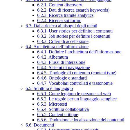
6.2.1. Content discovery
6.2.2. Dati di ricerca (search keywords)
6.2.3. Ricerca tramite analytics
6.2.4. Ricerca sui forum
6.3. Dalla ricerca ai bisogni degli utenti
6.3.1. User stories per definire i contenuti
6.3.2. Job stories per definire i contenuti
6.3.3. Criteri di accettazione
6.4. Architettura dell’informazione
6.4.1. Definire l’architettura dell’informazione
6.4.2. Alberatura
6.4.3. Flussi di interazione
6.4.4. Sistemi di navigazione
6.4.5. Tipologie di contenuto (content type)
6.4.6. Ontologie e standard
6.4.7. Vocabolari controllati e tassonomie
6.5. Scrittura e linguaggio
6.5.1. Come leggono le persone sul web
6.5.2. Le regole per un linguaggio semplice
6.5.3. Microtesti
6.5.4. Scrittura collaborativa
6.5.5. Content critique
6.5.6. Traduzione e localizzazione dei contenuti
6.6. Documenti