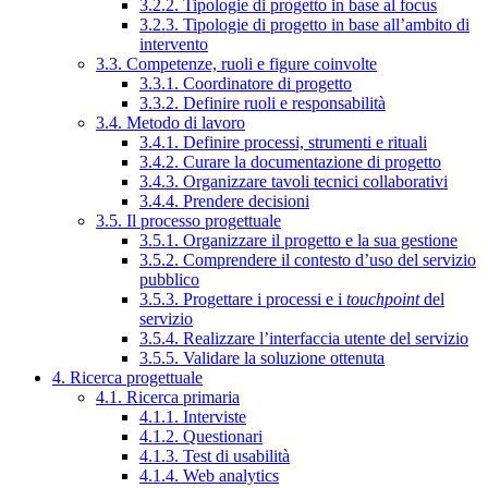
3.2.2. Tipologie di progetto in base al focus
3.2.3. Tipologie di progetto in base all’ambito di
intervento
3.3. Competenze, ruoli e figure coinvolte
3.3.1. Coordinatore di progetto
3.3.2. Definire ruoli e responsabilità
3.4. Metodo di lavoro
3.4.1. Definire processi, strumenti e rituali
3.4.2. Curare la documentazione di progetto
3.4.3. Organizzare tavoli tecnici collaborativi
3.4.4. Prendere decisioni
3.5. Il processo progettuale
3.5.1. Organizzare il progetto e la sua gestione
3.5.2. Comprendere il contesto d’uso del servizio
pubblico
3.5.3. Progettare i processi e i
touchpoint
del
servizio
3.5.4. Realizzare l’interfaccia utente del servizio
3.5.5. Validare la soluzione ottenuta
4. Ricerca progettuale
4.1. Ricerca primaria
4.1.1. Interviste
4.1.2. Questionari
4.1.3. Test di usabilità
4.1.4. Web analytics