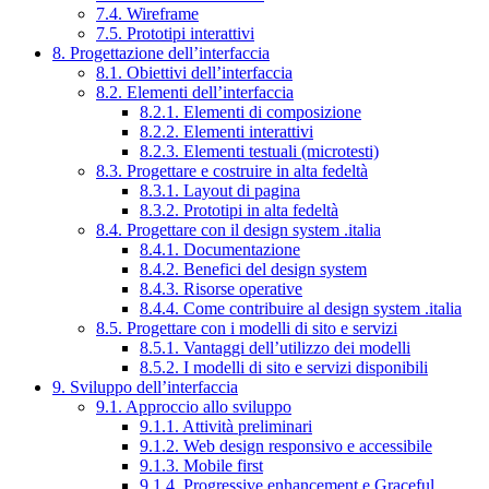
7.4. Wireframe
7.5. Prototipi interattivi
8. Progettazione dell’interfaccia
8.1. Obiettivi dell’interfaccia
8.2. Elementi dell’interfaccia
8.2.1. Elementi di composizione
8.2.2. Elementi interattivi
8.2.3. Elementi testuali (microtesti)
8.3. Progettare e costruire in alta fedeltà
8.3.1. Layout di pagina
8.3.2. Prototipi in alta fedeltà
8.4. Progettare con il design system .italia
8.4.1. Documentazione
8.4.2. Benefici del design system
8.4.3. Risorse operative
8.4.4. Come contribuire al design system .italia
8.5. Progettare con i modelli di sito e servizi
8.5.1. Vantaggi dell’utilizzo dei modelli
8.5.2. I modelli di sito e servizi disponibili
9. Sviluppo dell’interfaccia
9.1. Approccio allo sviluppo
9.1.1. Attività preliminari
9.1.2. Web design responsivo e accessibile
9.1.3. Mobile first
9.1.4. Progressive enhancement e Graceful