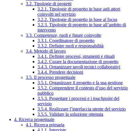
3.2. Tipologie di progetti
3.2.1. Tipologie di progetto in base agli attori
coinvolti nel servizio
3.2.2. Tipologie di progetto in base al focus
3.2.3. Tipologie di progetto in base all’ambito di
intervento
3.3. Competenze, ruoli e figure coinvolte
3.3.1. Coordinatore di progetto
3.3.2. Definire ruoli e responsabilità
3.4. Metodo di lavoro
3.4.1. Definire processi, strumenti e rituali
3.4.2. Curare la documentazione di progetto
3.4.3. Organizzare tavoli tecnici collaborativi
3.4.4. Prendere decisioni
3.5. Il processo progettuale
3.5.1. Organizzare il progetto e la sua gestione
3.5.2. Comprendere il contesto d’uso del servizio
pubblico
3.5.3. Progettare i processi e i
touchpoint
del
servizio
3.5.4. Realizzare l’interfaccia utente del servizio
3.5.5. Validare la soluzione ottenuta
4. Ricerca progettuale
4.1. Ricerca primaria
4.1.1. Interviste