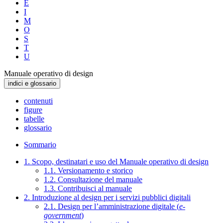
E
I
M
O
S
T
U
Manuale operativo di design
indici e glossario
contenuti
figure
tabelle
glossario
Sommario
1. Scopo, destinatari e uso del Manuale operativo di design
1.1. Versionamento e storico
1.2. Consultazione del manuale
1.3. Contribuisci al manuale
2. Introduzione al design per i servizi pubblici digitali
2.1. Design per l’amministrazione digitale (
e-
government
)