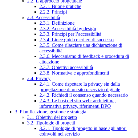
2.2. L’approccio progettuale
2.2.1. Buone pratiche
2.2.2. Principi
2.3. Accessibilità
2.3.1. Definizione
2.3.2. Accessibilità by design
2.3.3. Principi per l’accessibilità
2.3.4. Linee guida e criteri di successo
2.3.5. Come rilasciare una dichiarazione di
accessibilità
2.3.6. Meccanismo di feedback e procedura di
attuazione
2.3.7. Obiettivi accessibilità
2.3.8. Normativa e approfondimenti
2.4. Privacy
2.4.1. Come rispettare la privacy sin dalla
progettazione di un sito o servizio digitale
2.4.2. Richiedi il consenso quando necessario
2.4.3. Le basi del sito web: architettura,
informativa privacy, riferimenti DPO
3. Pianificazione, gestione e strategia
3.1. Obiettivi del progetto
3.2. Tipologie di progetti
3.2.1. Tipologie di progetto in base agli attori
coinvolti nel servizio