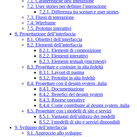
7.1. Caratteristiche dell’interazione
7.2. User stories per definire l’interazione
7.2.1. Differenza tra scenari e user stories
7.3. Flussi di interazione
7.4. Wireframe
7.5. Prototipi interattivi
8. Progettazione dell’interfaccia
8.1. Obiettivi dell’interfaccia
8.2. Elementi dell’interfaccia
8.2.1. Elementi di composizione
8.2.2. Elementi interattivi
8.2.3. Elementi testuali (microtesti)
8.3. Progettare e costruire in alta fedeltà
8.3.1. Layout di pagina
8.3.2. Prototipi in alta fedeltà
8.4. Progettare con il design system .italia
8.4.1. Documentazione
8.4.2. Benefici del design system
8.4.3. Risorse operative
8.4.4. Come contribuire al design system .italia
8.5. Progettare con i modelli di sito e servizi
8.5.1. Vantaggi dell’utilizzo dei modelli
8.5.2. I modelli di sito e servizi disponibili
9. Sviluppo dell’interfaccia
9.1. Approccio allo sviluppo