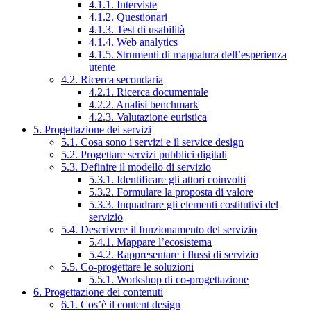
4.1.1. Interviste
4.1.2. Questionari
4.1.3. Test di usabilità
4.1.4. Web analytics
4.1.5. Strumenti di mappatura dell’esperienza
utente
4.2. Ricerca secondaria
4.2.1. Ricerca documentale
4.2.2. Analisi benchmark
4.2.3. Valutazione euristica
5. Progettazione dei servizi
5.1. Cosa sono i servizi e il service design
5.2. Progettare servizi pubblici digitali
5.3. Definire il modello di servizio
5.3.1. Identificare gli attori coinvolti
5.3.2. Formulare la proposta di valore
5.3.3. Inquadrare gli elementi costitutivi del
servizio
5.4. Descrivere il funzionamento del servizio
5.4.1. Mappare l’ecosistema
5.4.2. Rappresentare i flussi di servizio
5.5. Co-progettare le soluzioni
5.5.1. Workshop di co-progettazione
6. Progettazione dei contenuti
6.1. Cos’è il content design