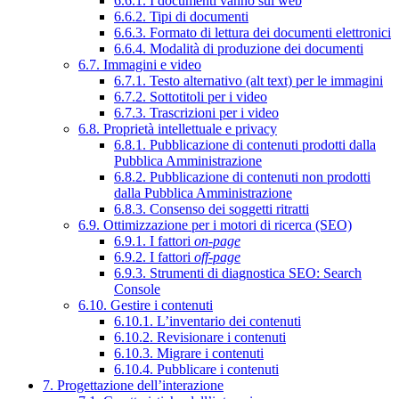
6.6.1. I documenti vanno sul web
6.6.2. Tipi di documenti
6.6.3. Formato di lettura dei documenti elettronici
6.6.4. Modalità di produzione dei documenti
6.7. Immagini e video
6.7.1. Testo alternativo (alt text) per le immagini
6.7.2. Sottotitoli per i video
6.7.3. Trascrizioni per i video
6.8. Proprietà intellettuale e privacy
6.8.1. Pubblicazione di contenuti prodotti dalla
Pubblica Amministrazione
6.8.2. Pubblicazione di contenuti non prodotti
dalla Pubblica Amministrazione
6.8.3. Consenso dei soggetti ritratti
6.9. Ottimizzazione per i motori di ricerca (SEO)
6.9.1. I fattori
on-page
6.9.2. I fattori
off-page
6.9.3. Strumenti di diagnostica SEO: Search
Console
6.10. Gestire i contenuti
6.10.1. L’inventario dei contenuti
6.10.2. Revisionare i contenuti
6.10.3. Migrare i contenuti
6.10.4. Pubblicare i contenuti
7. Progettazione dell’interazione