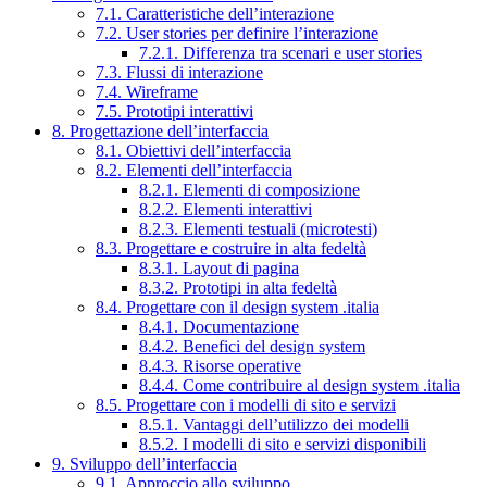
7.1. Caratteristiche dell’interazione
7.2. User stories per definire l’interazione
7.2.1. Differenza tra scenari e user stories
7.3. Flussi di interazione
7.4. Wireframe
7.5. Prototipi interattivi
8. Progettazione dell’interfaccia
8.1. Obiettivi dell’interfaccia
8.2. Elementi dell’interfaccia
8.2.1. Elementi di composizione
8.2.2. Elementi interattivi
8.2.3. Elementi testuali (microtesti)
8.3. Progettare e costruire in alta fedeltà
8.3.1. Layout di pagina
8.3.2. Prototipi in alta fedeltà
8.4. Progettare con il design system .italia
8.4.1. Documentazione
8.4.2. Benefici del design system
8.4.3. Risorse operative
8.4.4. Come contribuire al design system .italia
8.5. Progettare con i modelli di sito e servizi
8.5.1. Vantaggi dell’utilizzo dei modelli
8.5.2. I modelli di sito e servizi disponibili
9. Sviluppo dell’interfaccia
9.1. Approccio allo sviluppo