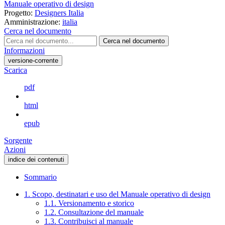
Manuale operativo di design
Progetto:
Designers Italia
Amministrazione:
italia
Cerca nel documento
Cerca nel documento
Informazioni
versione-corrente
Scarica
pdf
html
epub
Sorgente
Azioni
indice dei contenuti
Sommario
1. Scopo, destinatari e uso del Manuale operativo di design
1.1. Versionamento e storico
1.2. Consultazione del manuale
1.3. Contribuisci al manuale