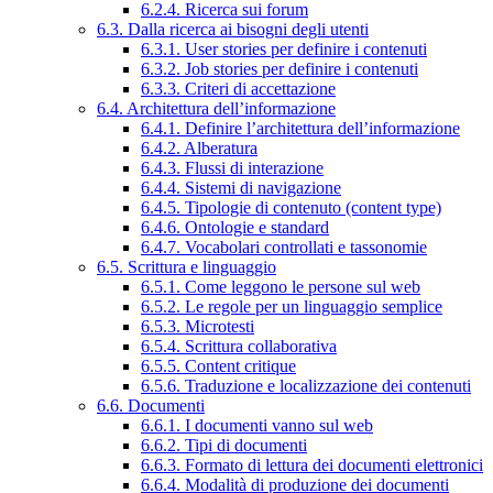
6.2.4. Ricerca sui forum
6.3. Dalla ricerca ai bisogni degli utenti
6.3.1. User stories per definire i contenuti
6.3.2. Job stories per definire i contenuti
6.3.3. Criteri di accettazione
6.4. Architettura dell’informazione
6.4.1. Definire l’architettura dell’informazione
6.4.2. Alberatura
6.4.3. Flussi di interazione
6.4.4. Sistemi di navigazione
6.4.5. Tipologie di contenuto (content type)
6.4.6. Ontologie e standard
6.4.7. Vocabolari controllati e tassonomie
6.5. Scrittura e linguaggio
6.5.1. Come leggono le persone sul web
6.5.2. Le regole per un linguaggio semplice
6.5.3. Microtesti
6.5.4. Scrittura collaborativa
6.5.5. Content critique
6.5.6. Traduzione e localizzazione dei contenuti
6.6. Documenti
6.6.1. I documenti vanno sul web
6.6.2. Tipi di documenti
6.6.3. Formato di lettura dei documenti elettronici
6.6.4. Modalità di produzione dei documenti