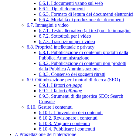
6.6.1. I documenti vanno sul web
6.6.2. Tipi di documenti
6.6.3. Formato di lettura dei documenti elettronici
6.6.4. Modalità di produzione dei documenti
6.7. Immagini e video
6.7.1. Testo alternativo (alt text) per le immagini
6.7.2. Sottotitoli per i video
6.7.3. Trascrizioni per i video
6.8. Proprietà intellettuale e privacy
6.8.1. Pubblicazione di contenuti prodotti dalla
Pubblica Amministrazione
6.8.2. Pubblicazione di contenuti non prodotti
dalla Pubblica Amministrazione
6.8.3. Consenso dei soggetti ritratti
6.9. Ottimizzazione per i motori di ricerca (SEO)
6.9.1. I fattori
on-page
6.9.2. I fattori
off-page
6.9.3. Strumenti di diagnostica SEO: Search
Console
6.10. Gestire i contenuti
6.10.1. L’inventario dei contenuti
6.10.2. Revisionare i contenuti
6.10.3. Migrare i contenuti
6.10.4. Pubblicare i contenuti
7. Progettazione dell’interazione