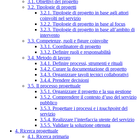
3.1. Obiettivi del progetto
3.2. Tipologie di progetti
3.2.1. Tipologie di progetto in base agli attori
coinvolti nel servizio
3.2.2. Tipologie di progetto in base al focus
3.2.3. Tipologie di progetto in base all’ambito di
intervento
3.3. Competenze, ruoli e figure coinvolte
3.3.1. Coordinatore di progetto
3.3.2. Definire ruoli e responsabilità
3.4. Metodo di lavoro
3.4.1. Definire processi, strumenti e rituali
3.4.2. Curare la documentazione di progetto
3.4.3. Organizzare tavoli tecnici collaborativi
3.4.4. Prendere decisioni
3.5. Il processo progettuale
3.5.1. Organizzare il progetto e la sua gestione
3.5.2. Comprendere il contesto d’uso del servizio
pubblico
3.5.3. Progettare i processi e i
touchpoint
del
servizio
3.5.4. Realizzare l’interfaccia utente del servizio
3.5.5. Validare la soluzione ottenuta
4. Ricerca progettuale
4.1. Ricerca primaria