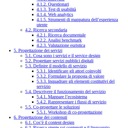
4.1.2. Questionari
4.1.3. Test di usabilità
4.1.4. Web analytics
4.1.5. Strumenti di mappatura dell’esperienza
utente
4.2. Ricerca secondaria
4.2.1. Ricerca documentale
4.2.2. Analisi benchmark
4.2.3. Valutazione euristica
5. Progettazione dei servizi
5.1. Cosa sono i servizi e il service design
5.2. Progettare servizi pubblici digitali
5.3. Definire il modello di servizio
5.3.1. Identificare gli attori coinvolti
5.3.2. Formulare la proposta di valore
5.3.3. Inquadrare gli elementi costitutivi del
servizio
5.4. Descrivere il funzionamento del servizio
5.4.1. Mappare l’ecosistema
5.4.2. Rappresentare i flussi di servizio
5.5. Co-progettare le soluzioni
5.5.1. Workshop di co-progettazione
6. Progettazione dei contenuti
6.1. Cos’è il content design
6.2. Ricerca utente sui contenuti e il linguaggio