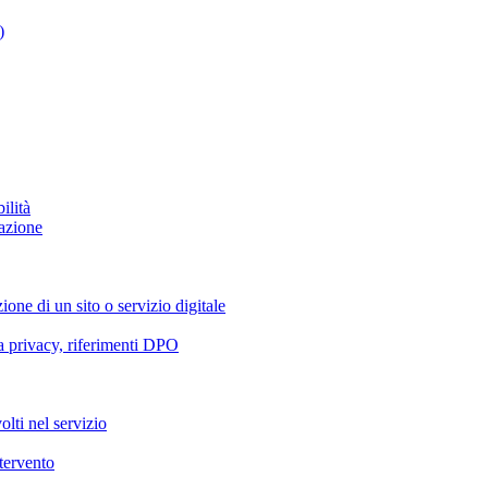
)
ilità
azione
ione di un sito o servizio digitale
va privacy, riferimenti DPO
olti nel servizio
ntervento