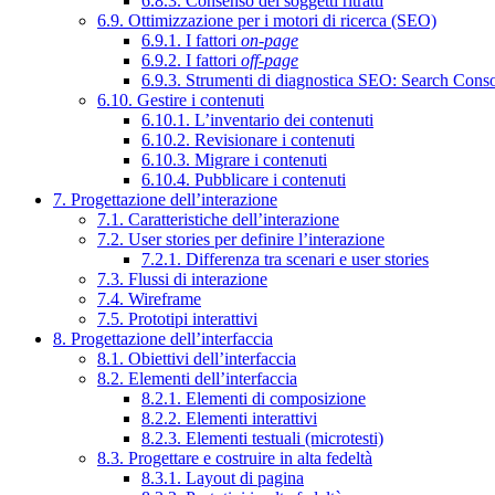
6.8.3. Consenso dei soggetti ritratti
6.9. Ottimizzazione per i motori di ricerca (SEO)
6.9.1. I fattori
on-page
6.9.2. I fattori
off-page
6.9.3. Strumenti di diagnostica SEO: Search Cons
6.10. Gestire i contenuti
6.10.1. L’inventario dei contenuti
6.10.2. Revisionare i contenuti
6.10.3. Migrare i contenuti
6.10.4. Pubblicare i contenuti
7. Progettazione dell’interazione
7.1. Caratteristiche dell’interazione
7.2. User stories per definire l’interazione
7.2.1. Differenza tra scenari e user stories
7.3. Flussi di interazione
7.4. Wireframe
7.5. Prototipi interattivi
8. Progettazione dell’interfaccia
8.1. Obiettivi dell’interfaccia
8.2. Elementi dell’interfaccia
8.2.1. Elementi di composizione
8.2.2. Elementi interattivi
8.2.3. Elementi testuali (microtesti)
8.3. Progettare e costruire in alta fedeltà
8.3.1. Layout di pagina