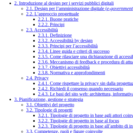
2. Introduzione al design per i servizi pubblici digitali
2.1. Design per l’amministrazione digitale (
e-government
2.2. L’approccio progettuale
2.2.1. Buone pratiche
2.2.2. Principi
2.3. Accessibilità
2.3.1. Definizione
2.3.2. Accessibilità by design
2.3.3. Principi per l’accessibilità
2.3.4. Linee guida e criteri di successo
2.3.5. Come rilasciare una dichiarazione di accessib
2.3.6. Meccanismo di feedback e procedura di attu
2.3.7. Obiettivi accessibilità
2.3.8. Normativa e approfondimenti
2.4. Privacy
2.4.1. Come rispettare la privacy sin dalla progettaz
2.4.2. Richiedi il consenso quando necessario
2.4.3. Le basi del sito web: architettura, informati
3. Pianificazione, gestione e strategia
3.1. Obiettivi del progetto
3.2. Tipologie di progetti
3.2.1. Tipologie di progetto in base agli attori coinv
3.2.2. Tipologie di progetto in base al focus
3.2.3. Tipologie di progetto in base all’ambito di i
3.3. Competenze, ruoli e figure coinvolte