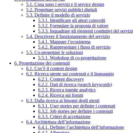
5.1. Cosa sono i servizi e il service design
5.2. Progettare servizi pubblici digitali
5.3. Definire il modello di servizio
5.3.1. Identificare gli attori coinvolti
5.3.2. Formulare la proposta di valore
5.3.3. Inquadrare gli elementi costitutivi del serviz
5.4. Descrivere il funzionamento del servizio
5.4.1. Mappare l’ecosistema
5.4.2. Rappresentare i flussi di servizio
5.5. Co-progettare le soluzioni
5.5.1. Workshop di co-progettazione
6. Progettazione dei contenuti
6.1. Cos’è il content design
6.2. Ricerca utente sui contenuti e il linguaggio
6.2.1. Content discovery
6.2.2. Dati di ricerca (search keywords)
6.2.3. Ricerca tramite analytics
6.2.4. Ricerca sui forum
6.3. Dalla ricerca ai bisogni degli utenti
6.3.1. User stories per definire i contenuti
6.3.2. Job stories per definire i contenuti
6.3.3. Criteri di accettazione
6.4. Architettura dell’informazione
6.4.1. Definire l’architettura dell’informazione
6.4.2. Alberatura