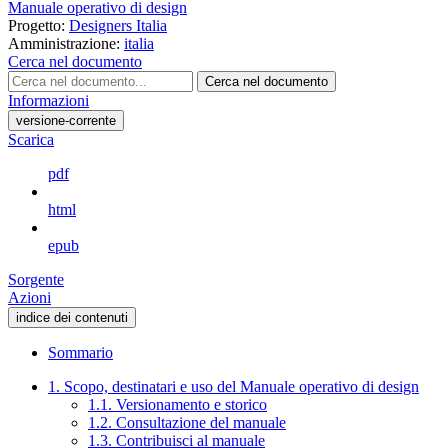
Manuale operativo di design
Progetto:
Designers Italia
Amministrazione:
italia
Cerca nel documento
Cerca nel documento
Informazioni
versione-corrente
Scarica
pdf
html
epub
Sorgente
Azioni
indice dei contenuti
Sommario
1. Scopo, destinatari e uso del Manuale operativo di design
1.1. Versionamento e storico
1.2. Consultazione del manuale
1.3. Contribuisci al manuale