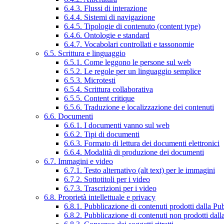
6.4.3. Flussi di interazione
6.4.4. Sistemi di navigazione
6.4.5. Tipologie di contenuto (content type)
6.4.6. Ontologie e standard
6.4.7. Vocabolari controllati e tassonomie
6.5. Scrittura e linguaggio
6.5.1. Come leggono le persone sul web
6.5.2. Le regole per un linguaggio semplice
6.5.3. Microtesti
6.5.4. Scrittura collaborativa
6.5.5. Content critique
6.5.6. Traduzione e localizzazione dei contenuti
6.6. Documenti
6.6.1. I documenti vanno sul web
6.6.2. Tipi di documenti
6.6.3. Formato di lettura dei documenti elettronici
6.6.4. Modalità di produzione dei documenti
6.7. Immagini e video
6.7.1. Testo alternativo (alt text) per le immagini
6.7.2. Sottotitoli per i video
6.7.3. Trascrizioni per i video
6.8. Proprietà intellettuale e privacy
6.8.1. Pubblicazione di contenuti prodotti dalla P
6.8.2. Pubblicazione di contenuti non prodotti dal