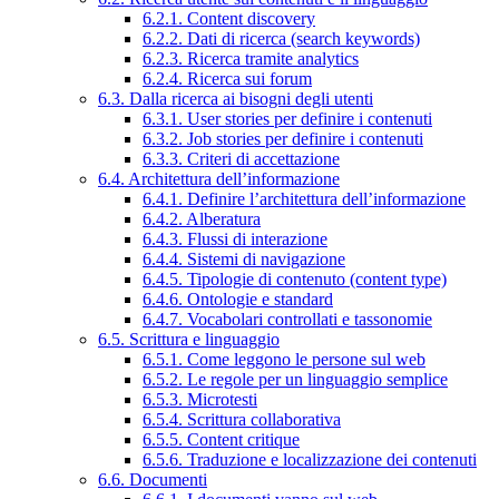
6.2.1. Content discovery
6.2.2. Dati di ricerca (search keywords)
6.2.3. Ricerca tramite analytics
6.2.4. Ricerca sui forum
6.3. Dalla ricerca ai bisogni degli utenti
6.3.1. User stories per definire i contenuti
6.3.2. Job stories per definire i contenuti
6.3.3. Criteri di accettazione
6.4. Architettura dell’informazione
6.4.1. Definire l’architettura dell’informazione
6.4.2. Alberatura
6.4.3. Flussi di interazione
6.4.4. Sistemi di navigazione
6.4.5. Tipologie di contenuto (content type)
6.4.6. Ontologie e standard
6.4.7. Vocabolari controllati e tassonomie
6.5. Scrittura e linguaggio
6.5.1. Come leggono le persone sul web
6.5.2. Le regole per un linguaggio semplice
6.5.3. Microtesti
6.5.4. Scrittura collaborativa
6.5.5. Content critique
6.5.6. Traduzione e localizzazione dei contenuti
6.6. Documenti