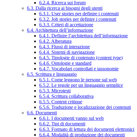
6.2.4. Ricerca sui forum
6.3. Dalla ricerca ai bisogni degli utenti
6.3.1. User stories per definire i contenuti
6.3.2. Job stories per definire i contenuti
6.3.3. Criteri di accettazione
6.4. Architettura dell’informazione
6.4.1. Definire l’architettura dell’informazione
6.4.2. Alberatura
6.4.3. Flussi di interazione
6.4.4. Sistemi di navigazione
6.4.5. Tipologie di contenuto (content type)
6.4.6. Ontologie e standard
6.4.7. Vocabolari controllati e tassonomie
6.5. Scrittura e linguaggio
6.5.1. Come leggono le persone sul web
6.5.2. Le regole per un linguaggio semplice
6.5.3. Microtesti
6.5.4. Scrittura collaborativa
6.5.5. Content critique
6.5.6. Traduzione e localizzazione dei contenuti
6.6. Documenti
6.6.1. I documenti vanno sul web
6.6.2. Tipi di documenti
6.6.3. Formato di lettura dei documenti elettronici
6.6.4. Modalità di produzione dei documenti