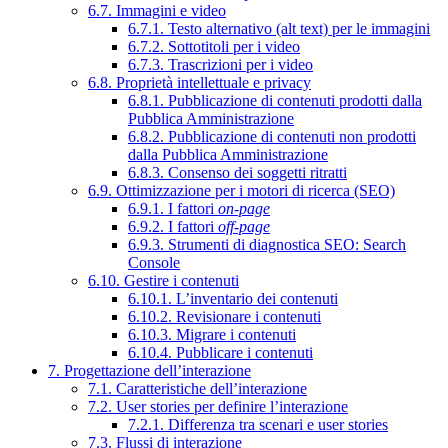
6.7. Immagini e video
6.7.1. Testo alternativo (alt text) per le immagini
6.7.2. Sottotitoli per i video
6.7.3. Trascrizioni per i video
6.8. Proprietà intellettuale e privacy
6.8.1. Pubblicazione di contenuti prodotti dalla
Pubblica Amministrazione
6.8.2. Pubblicazione di contenuti non prodotti
dalla Pubblica Amministrazione
6.8.3. Consenso dei soggetti ritratti
6.9. Ottimizzazione per i motori di ricerca (SEO)
6.9.1. I fattori
on-page
6.9.2. I fattori
off-page
6.9.3. Strumenti di diagnostica SEO: Search
Console
6.10. Gestire i contenuti
6.10.1. L’inventario dei contenuti
6.10.2. Revisionare i contenuti
6.10.3. Migrare i contenuti
6.10.4. Pubblicare i contenuti
7. Progettazione dell’interazione
7.1. Caratteristiche dell’interazione
7.2. User stories per definire l’interazione
7.2.1. Differenza tra scenari e user stories
7.3. Flussi di interazione