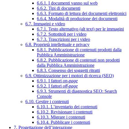
6.6.1. I documenti vanno sul web
6.6.2. Tipi di documenti
6.6.3. Formato di lettura dei documenti elettronici
6.6.4. Modalità di produzione dei documenti
6.7. Immagini e video
6.7.1. Testo alternativo (alt text) per le immagini
6.7.2. Sottotitoli per i video
6.7.3. Trascrizioni per i video
6.8. Proprietà intellettuale e privacy
6.8.1. Pubblicazione di contenuti prodotti dalla
Pubblica Amministrazione
6.8.2. Pubblicazione di contenuti non prodotti
dalla Pubblica Amministrazione
6.8.3. Consenso dei soggetti ritratti
6.9. Ottimizzazione per i motori di ricerca (SEO)
6.9.1. I fattori
on-page
6.9.2. I fattori
off-page
6.9.3. Strumenti di diagnostica SEO: Search
Console
6.10. Gestire i contenuti
6.10.1. L’inventario dei contenuti
6.10.2. Revisionare i contenuti
6.10.3. Migrare i contenuti
6.10.4. Pubblicare i contenuti
7. Progettazione dell’interazione