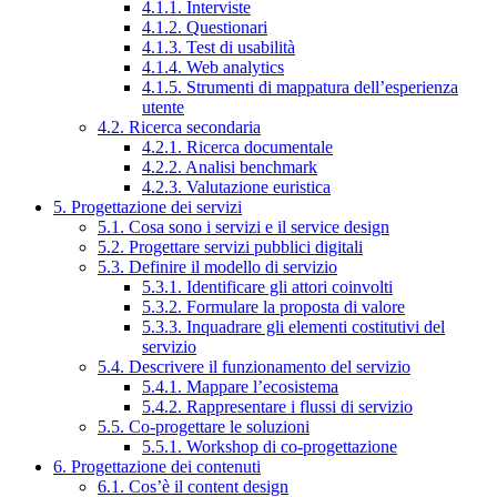
4.1.1. Interviste
4.1.2. Questionari
4.1.3. Test di usabilità
4.1.4. Web analytics
4.1.5. Strumenti di mappatura dell’esperienza
utente
4.2. Ricerca secondaria
4.2.1. Ricerca documentale
4.2.2. Analisi benchmark
4.2.3. Valutazione euristica
5. Progettazione dei servizi
5.1. Cosa sono i servizi e il service design
5.2. Progettare servizi pubblici digitali
5.3. Definire il modello di servizio
5.3.1. Identificare gli attori coinvolti
5.3.2. Formulare la proposta di valore
5.3.3. Inquadrare gli elementi costitutivi del
servizio
5.4. Descrivere il funzionamento del servizio
5.4.1. Mappare l’ecosistema
5.4.2. Rappresentare i flussi di servizio
5.5. Co-progettare le soluzioni
5.5.1. Workshop di co-progettazione
6. Progettazione dei contenuti
6.1. Cos’è il content design