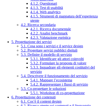
4.1.2. Questionari
4.1.3. Test di usabilità
4.1.4. Web analytics
4.1.5. Strumenti di mappatura dell’esperienza
utente
4.2. Ricerca secondaria
4.2.1. Ricerca documentale
4.2.2. Analisi benchmark
4.2.3. Valutazione euristica
5. Progettazione dei servizi
5.1. Cosa sono i servizi e il service design
5.2. Progettare servizi pubblici digitali
5.3. Definire il modello di servizio
5.3.1. Identificare gli attori coinvolti
5.3.2. Formulare la proposta di valore
5.3.3. Inquadrare gli elementi costitutivi del
servizio
5.4. Descrivere il funzionamento del servizio
5.4.1. Mappare l’ecosistema
5.4.2. Rappresentare i flussi di servizio
5.5. Co-progettare le soluzioni
5.5.1. Workshop di co-progettazione
6. Progettazione dei contenuti
6.1. Cos’è il content design
6.2. Ricerca utente sui contenuti e il linguaggio