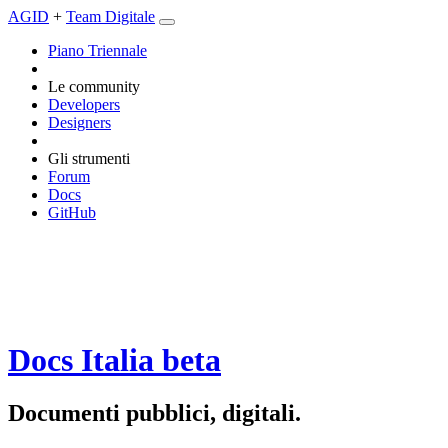
AGID
+
Team Digitale
Piano Triennale
Le community
Developers
Designers
Gli strumenti
Forum
Docs
GitHub
Docs Italia
beta
Documenti pubblici, digitali.