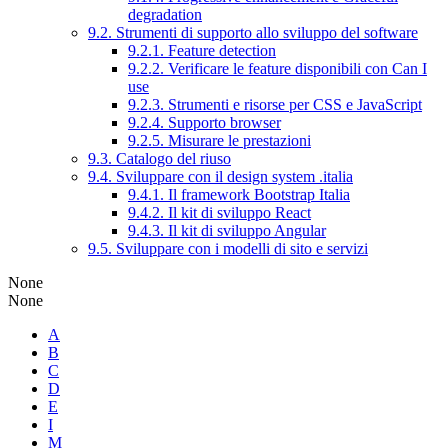
degradation
9.2. Strumenti di supporto allo sviluppo del software
9.2.1. Feature detection
9.2.2. Verificare le feature disponibili con Can I
use
9.2.3. Strumenti e risorse per CSS e JavaScript
9.2.4. Supporto browser
9.2.5. Misurare le prestazioni
9.3. Catalogo del riuso
9.4. Sviluppare con il design system .italia
9.4.1. Il framework Bootstrap Italia
9.4.2. Il kit di sviluppo React
9.4.3. Il kit di sviluppo Angular
9.5. Sviluppare con i modelli di sito e servizi
None
None
A
B
C
D
E
I
M