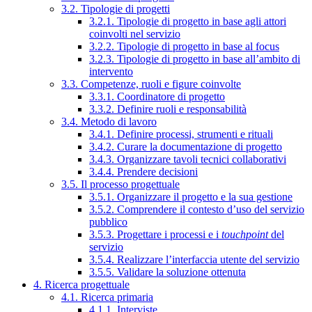
3.2. Tipologie di progetti
3.2.1. Tipologie di progetto in base agli attori
coinvolti nel servizio
3.2.2. Tipologie di progetto in base al focus
3.2.3. Tipologie di progetto in base all’ambito di
intervento
3.3. Competenze, ruoli e figure coinvolte
3.3.1. Coordinatore di progetto
3.3.2. Definire ruoli e responsabilità
3.4. Metodo di lavoro
3.4.1. Definire processi, strumenti e rituali
3.4.2. Curare la documentazione di progetto
3.4.3. Organizzare tavoli tecnici collaborativi
3.4.4. Prendere decisioni
3.5. Il processo progettuale
3.5.1. Organizzare il progetto e la sua gestione
3.5.2. Comprendere il contesto d’uso del servizio
pubblico
3.5.3. Progettare i processi e i
touchpoint
del
servizio
3.5.4. Realizzare l’interfaccia utente del servizio
3.5.5. Validare la soluzione ottenuta
4. Ricerca progettuale
4.1. Ricerca primaria
4.1.1. Interviste