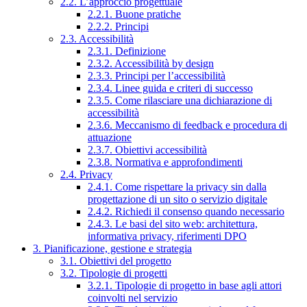
2.2. L’approccio progettuale
2.2.1. Buone pratiche
2.2.2. Principi
2.3. Accessibilità
2.3.1. Definizione
2.3.2. Accessibilità by design
2.3.3. Principi per l’accessibilità
2.3.4. Linee guida e criteri di successo
2.3.5. Come rilasciare una dichiarazione di
accessibilità
2.3.6. Meccanismo di feedback e procedura di
attuazione
2.3.7. Obiettivi accessibilità
2.3.8. Normativa e approfondimenti
2.4. Privacy
2.4.1. Come rispettare la privacy sin dalla
progettazione di un sito o servizio digitale
2.4.2. Richiedi il consenso quando necessario
2.4.3. Le basi del sito web: architettura,
informativa privacy, riferimenti DPO
3. Pianificazione, gestione e strategia
3.1. Obiettivi del progetto
3.2. Tipologie di progetti
3.2.1. Tipologie di progetto in base agli attori
coinvolti nel servizio