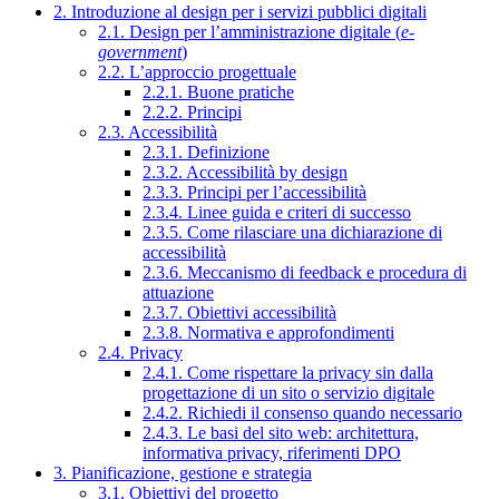
2. Introduzione al design per i servizi pubblici digitali
2.1. Design per l’amministrazione digitale (
e-
government
)
2.2. L’approccio progettuale
2.2.1. Buone pratiche
2.2.2. Principi
2.3. Accessibilità
2.3.1. Definizione
2.3.2. Accessibilità by design
2.3.3. Principi per l’accessibilità
2.3.4. Linee guida e criteri di successo
2.3.5. Come rilasciare una dichiarazione di
accessibilità
2.3.6. Meccanismo di feedback e procedura di
attuazione
2.3.7. Obiettivi accessibilità
2.3.8. Normativa e approfondimenti
2.4. Privacy
2.4.1. Come rispettare la privacy sin dalla
progettazione di un sito o servizio digitale
2.4.2. Richiedi il consenso quando necessario
2.4.3. Le basi del sito web: architettura,
informativa privacy, riferimenti DPO
3. Pianificazione, gestione e strategia
3.1. Obiettivi del progetto