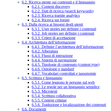
6.2. Ricerca utente sui contenuti e il linguaggio
6.2.1. Content discovery
6.2.2. Dati di ricerca (search keywords)
6.2.3. Ricerca tramite analytics
6.2.4. Ricerca sui forum
6.3. Dalla ricerca ai bisogni degli utenti
6.3.1. User stories per definire i contenuti
6.3.2. Job stories per definire i contenuti
6.3.3. Criteri di accettazione
6.4. Architettura dell’informazione
6.4.1. Definire l’architettura dell’informazione
6.4.2. Alberatura
6.4.3. Flussi di interazione
6.4.4. Sistemi di navigazione
6.4.5. Tipologie di contenuto (content type)
6.4.6. Ontologie e standard
6.4.7. Vocabolari controllati e tassonomie
6.5. Scrittura e linguaggio
6.5.1. Come leggono le persone sul web
6.5.2. Le regole per un linguaggio semplice
6.5.3. Microtesti
6.5.4. Scrittura collaborativa
6.5.5. Content critique
6.5.6. Traduzione e localizzazione dei contenuti
6.6. Documenti