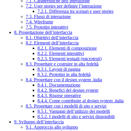
7.1. Caratteristiche dell’interazione
7.2. User stories per definire l’interazione
7.2.1. Differenza tra scenari e user stories
7.3. Flussi di interazione
7.4. Wireframe
7.5. Prototipi interattivi
8. Progettazione dell’interfaccia
8.1. Obiettivi dell’interfaccia
8.2. Elementi dell’interfaccia
8.2.1. Elementi di composizione
8.2.2. Elementi interattivi
8.2.3. Elementi testuali (microtesti)
8.3. Progettare e costruire in alta fedeltà
8.3.1. Layout di pagina
8.3.2. Prototipi in alta fedeltà
8.4. Progettare con il design system .italia
8.4.1. Documentazione
8.4.2. Benefici del design system
8.4.3. Risorse operative
8.4.4. Come contribuire al design system .italia
8.5. Progettare con i modelli di sito e servizi
8.5.1. Vantaggi dell’utilizzo dei modelli
8.5.2. I modelli di sito e servizi disponibili
9. Sviluppo dell’interfaccia
9.1. Approccio allo sviluppo