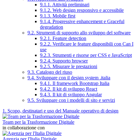
9.1.1. Attività preliminari
9.1.2. Web design responsivo e accessibile
9.1.3. Mobile first
9.1.4. Progressive enhancement e Graceful
degradation
9.2. Strumenti di supporto allo sviluppo del software
9.2.1. Feature detection
9.2.2. Verificare le feature disponibili con Can I
use
9.2.3. Strumenti e risorse per CSS e JavaScript
9.2.4. Supporto browser
9.2.5. Misurare le prestazioni
9.3. Catalogo del riuso
9.4. Sviluppare con il design system .italia
9.4.1. Il framework Bootstrap Italia
9.4.2. Il kit di sviluppo React
9.4.3. Il kit di sviluppo Angular
9.5. Sviluppare con i modelli di sito e servizi
1. Scopo, destinatari e uso del Manuale operativo di design
Team per la Trasformazione Digitale
in collaborazione con
Agenzia per l'Italia Digitale