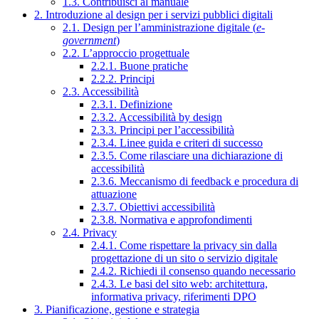
1.3. Contribuisci al manuale
2. Introduzione al design per i servizi pubblici digitali
2.1. Design per l’amministrazione digitale (
e-
government
)
2.2. L’approccio progettuale
2.2.1. Buone pratiche
2.2.2. Principi
2.3. Accessibilità
2.3.1. Definizione
2.3.2. Accessibilità by design
2.3.3. Principi per l’accessibilità
2.3.4. Linee guida e criteri di successo
2.3.5. Come rilasciare una dichiarazione di
accessibilità
2.3.6. Meccanismo di feedback e procedura di
attuazione
2.3.7. Obiettivi accessibilità
2.3.8. Normativa e approfondimenti
2.4. Privacy
2.4.1. Come rispettare la privacy sin dalla
progettazione di un sito o servizio digitale
2.4.2. Richiedi il consenso quando necessario
2.4.3. Le basi del sito web: architettura,
informativa privacy, riferimenti DPO
3. Pianificazione, gestione e strategia