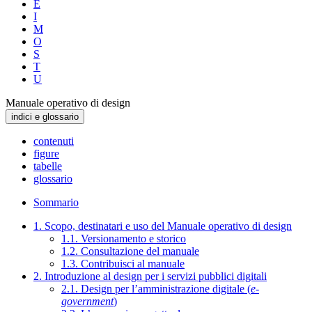
E
I
M
O
S
T
U
Manuale operativo di design
indici e glossario
contenuti
figure
tabelle
glossario
Sommario
1. Scopo, destinatari e uso del Manuale operativo di design
1.1. Versionamento e storico
1.2. Consultazione del manuale
1.3. Contribuisci al manuale
2. Introduzione al design per i servizi pubblici digitali
2.1. Design per l’amministrazione digitale (
e-
government
)