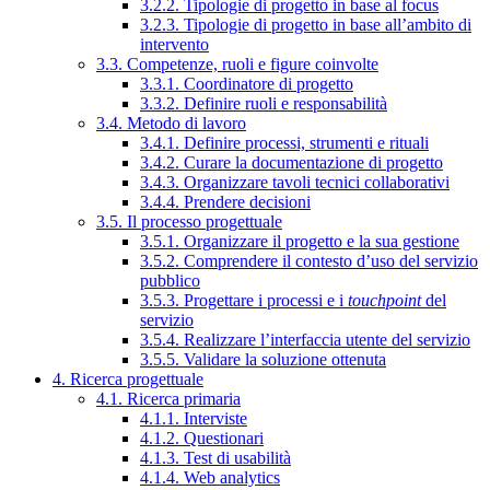
3.2.2. Tipologie di progetto in base al focus
3.2.3. Tipologie di progetto in base all’ambito di
intervento
3.3. Competenze, ruoli e figure coinvolte
3.3.1. Coordinatore di progetto
3.3.2. Definire ruoli e responsabilità
3.4. Metodo di lavoro
3.4.1. Definire processi, strumenti e rituali
3.4.2. Curare la documentazione di progetto
3.4.3. Organizzare tavoli tecnici collaborativi
3.4.4. Prendere decisioni
3.5. Il processo progettuale
3.5.1. Organizzare il progetto e la sua gestione
3.5.2. Comprendere il contesto d’uso del servizio
pubblico
3.5.3. Progettare i processi e i
touchpoint
del
servizio
3.5.4. Realizzare l’interfaccia utente del servizio
3.5.5. Validare la soluzione ottenuta
4. Ricerca progettuale
4.1. Ricerca primaria
4.1.1. Interviste
4.1.2. Questionari
4.1.3. Test di usabilità
4.1.4. Web analytics