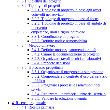
3.1. Obiettivi del progetto
3.2. Tipologie di progetti
3.2.1. Tipologie di progetto in base agli attori
coinvolti nel servizio
3.2.2. Tipologie di progetto in base al focus
3.2.3. Tipologie di progetto in base all’ambito di
intervento
3.3. Competenze, ruoli e figure coinvolte
3.3.1. Coordinatore di progetto
3.3.2. Definire ruoli e responsabilità
3.4. Metodo di lavoro
3.4.1. Definire processi, strumenti e rituali
3.4.2. Curare la documentazione di progetto
3.4.3. Organizzare tavoli tecnici collaborativi
3.4.4. Prendere decisioni
3.5. Il processo progettuale
3.5.1. Organizzare il progetto e la sua gestione
3.5.2. Comprendere il contesto d’uso del servizio
pubblico
3.5.3. Progettare i processi e i
touchpoint
del
servizio
3.5.4. Realizzare l’interfaccia utente del servizio
3.5.5. Validare la soluzione ottenuta
4. Ricerca progettuale
4.1. Ricerca primaria