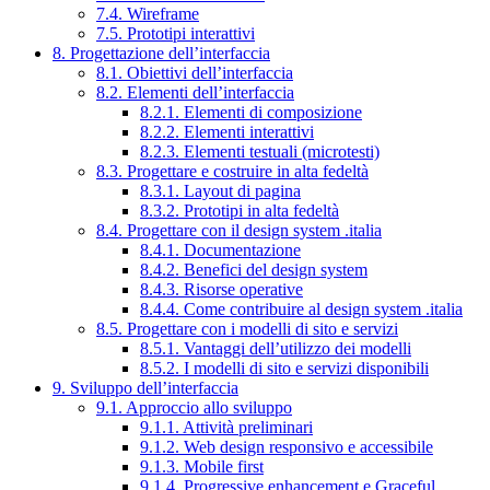
7.4. Wireframe
7.5. Prototipi interattivi
8. Progettazione dell’interfaccia
8.1. Obiettivi dell’interfaccia
8.2. Elementi dell’interfaccia
8.2.1. Elementi di composizione
8.2.2. Elementi interattivi
8.2.3. Elementi testuali (microtesti)
8.3. Progettare e costruire in alta fedeltà
8.3.1. Layout di pagina
8.3.2. Prototipi in alta fedeltà
8.4. Progettare con il design system .italia
8.4.1. Documentazione
8.4.2. Benefici del design system
8.4.3. Risorse operative
8.4.4. Come contribuire al design system .italia
8.5. Progettare con i modelli di sito e servizi
8.5.1. Vantaggi dell’utilizzo dei modelli
8.5.2. I modelli di sito e servizi disponibili
9. Sviluppo dell’interfaccia
9.1. Approccio allo sviluppo
9.1.1. Attività preliminari
9.1.2. Web design responsivo e accessibile
9.1.3. Mobile first
9.1.4. Progressive enhancement e Graceful