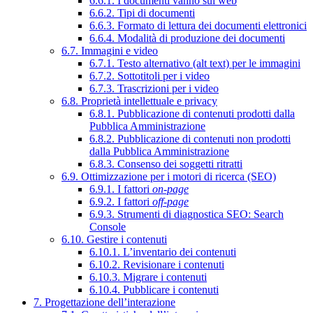
6.6.1. I documenti vanno sul web
6.6.2. Tipi di documenti
6.6.3. Formato di lettura dei documenti elettronici
6.6.4. Modalità di produzione dei documenti
6.7. Immagini e video
6.7.1. Testo alternativo (alt text) per le immagini
6.7.2. Sottotitoli per i video
6.7.3. Trascrizioni per i video
6.8. Proprietà intellettuale e privacy
6.8.1. Pubblicazione di contenuti prodotti dalla
Pubblica Amministrazione
6.8.2. Pubblicazione di contenuti non prodotti
dalla Pubblica Amministrazione
6.8.3. Consenso dei soggetti ritratti
6.9. Ottimizzazione per i motori di ricerca (SEO)
6.9.1. I fattori
on-page
6.9.2. I fattori
off-page
6.9.3. Strumenti di diagnostica SEO: Search
Console
6.10. Gestire i contenuti
6.10.1. L’inventario dei contenuti
6.10.2. Revisionare i contenuti
6.10.3. Migrare i contenuti
6.10.4. Pubblicare i contenuti
7. Progettazione dell’interazione