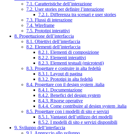
7.1. Caratteristiche dell’interazione
7.2. User stories per definire l’interazione
7.2.1. Differenza tra scenari e user stories
7.3. Flussi di interazione
7.4. Wireframe
7.5. Prototipi interattivi
8. Progettazione dell’interfaccia
8.1. Obiettivi dell’interfaccia
8.2. Elementi dell’interfaccia
8.2.1. Elementi di composizione
8.2.2. Elementi interattivi
8.2.3. Elementi testuali (microtesti)
8.3. Progettare e costruire in alta fedeltà
8.3.1. Layout di pagina
8.3.2. Prototipi in alta fedeltà
8.4. Progettare con il design system .italia
8.4.1. Documentazione
8.4.2. Benefici del design system
8.4.3. Risorse operative
8.4.4. Come contribuire al design system .italia
8.5. Progettare con i modelli di sito e servizi
8.5.1. Vantaggi dell’utilizzo dei modelli
8.5.2. I modelli di sito e servizi disponibili
9. Sviluppo dell’interfaccia
9.1. Approccio allo sviluppo