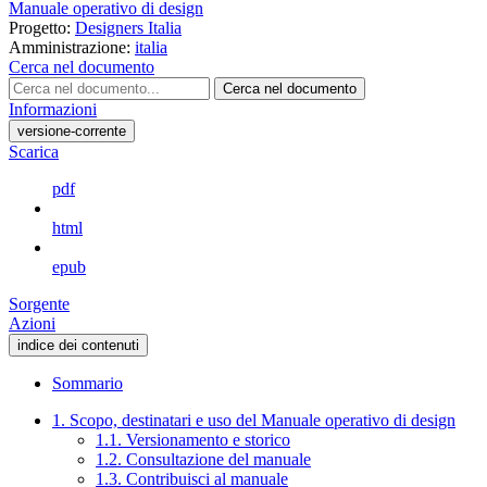
Manuale operativo di design
Progetto:
Designers Italia
Amministrazione:
italia
Cerca nel documento
Cerca nel documento
Informazioni
versione-corrente
Scarica
pdf
html
epub
Sorgente
Azioni
indice dei contenuti
Sommario
1. Scopo, destinatari e uso del Manuale operativo di design
1.1. Versionamento e storico
1.2. Consultazione del manuale
1.3. Contribuisci al manuale