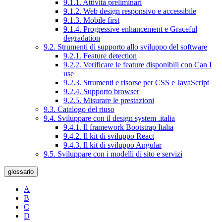
9.1.1. Attività preliminari
9.1.2. Web design responsivo e accessibile
9.1.3. Mobile first
9.1.4. Progressive enhancement e Graceful
degradation
9.2. Strumenti di supporto allo sviluppo del software
9.2.1. Feature detection
9.2.2. Verificare le feature disponibili con Can I
use
9.2.3. Strumenti e risorse per CSS e JavaScript
9.2.4. Supporto browser
9.2.5. Misurare le prestazioni
9.3. Catalogo del riuso
9.4. Sviluppare con il design system .italia
9.4.1. Il framework Bootstrap Italia
9.4.2. Il kit di sviluppo React
9.4.3. Il kit di sviluppo Angular
9.5. Sviluppare con i modelli di sito e servizi
glossario
A
B
C
D