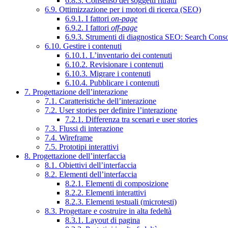
6.8.3. Consenso dei soggetti ritratti
6.9. Ottimizzazione per i motori di ricerca (SEO)
6.9.1. I fattori
on-page
6.9.2. I fattori
off-page
6.9.3. Strumenti di diagnostica SEO: Search Cons
6.10. Gestire i contenuti
6.10.1. L’inventario dei contenuti
6.10.2. Revisionare i contenuti
6.10.3. Migrare i contenuti
6.10.4. Pubblicare i contenuti
7. Progettazione dell’interazione
7.1. Caratteristiche dell’interazione
7.2. User stories per definire l’interazione
7.2.1. Differenza tra scenari e user stories
7.3. Flussi di interazione
7.4. Wireframe
7.5. Prototipi interattivi
8. Progettazione dell’interfaccia
8.1. Obiettivi dell’interfaccia
8.2. Elementi dell’interfaccia
8.2.1. Elementi di composizione
8.2.2. Elementi interattivi
8.2.3. Elementi testuali (microtesti)
8.3. Progettare e costruire in alta fedeltà
8.3.1. Layout di pagina