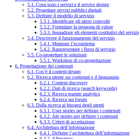
5.1. Cosa sono i servizi e il service design
5.2. Progettare servizi pubblici digitali
5.3. Definire il modello di servizio
5.3.1. Identificare gli attori coinvolti
5.3.2. Formulare la proposta di valore
5.3.3. Inquadrare gli elementi costitutivi del serviz
5.4. Descrivere il funzionamento del servizio
5.4.1. Mappare l’ecosistema
5.4.2. Rappresentare i flussi di servizio
5.5. Co-progettare le soluzioni
5.5.1. Workshop di co-progettazione
6. Progettazione dei contenuti
6.1. Cos’è il content design
6.2. Ricerca utente sui contenuti e il linguaggio
6.2.1. Content discovery
6.2.2. Dati di ricerca (search keywords)
6.2.3. Ricerca tramite analytics
6.2.4. Ricerca sui forum
6.3. Dalla ricerca ai bisogni degli utenti
6.3.1. User stories per definire i contenuti
6.3.2. Job stories per definire i contenuti
6.3.3. Criteri di accettazione
6.4. Architettura dell’informazione
6.4.1. Definire l’architettura dell’informazione
6.4.2. Alberatura