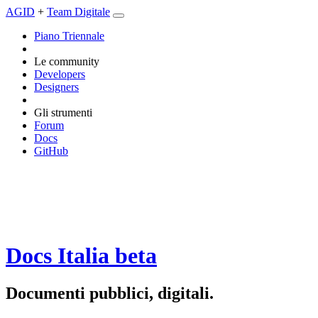
AGID
+
Team Digitale
Piano Triennale
Le community
Developers
Designers
Gli strumenti
Forum
Docs
GitHub
Docs Italia
beta
Documenti pubblici, digitali.