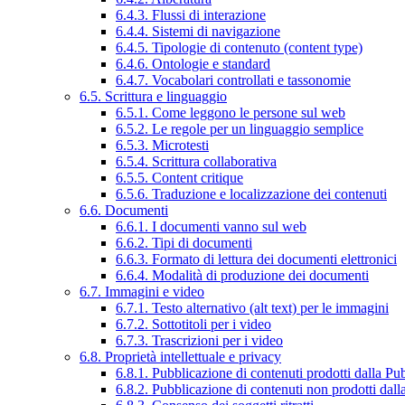
6.4.3. Flussi di interazione
6.4.4. Sistemi di navigazione
6.4.5. Tipologie di contenuto (content type)
6.4.6. Ontologie e standard
6.4.7. Vocabolari controllati e tassonomie
6.5. Scrittura e linguaggio
6.5.1. Come leggono le persone sul web
6.5.2. Le regole per un linguaggio semplice
6.5.3. Microtesti
6.5.4. Scrittura collaborativa
6.5.5. Content critique
6.5.6. Traduzione e localizzazione dei contenuti
6.6. Documenti
6.6.1. I documenti vanno sul web
6.6.2. Tipi di documenti
6.6.3. Formato di lettura dei documenti elettronici
6.6.4. Modalità di produzione dei documenti
6.7. Immagini e video
6.7.1. Testo alternativo (alt text) per le immagini
6.7.2. Sottotitoli per i video
6.7.3. Trascrizioni per i video
6.8. Proprietà intellettuale e privacy
6.8.1. Pubblicazione di contenuti prodotti dalla P
6.8.2. Pubblicazione di contenuti non prodotti dal