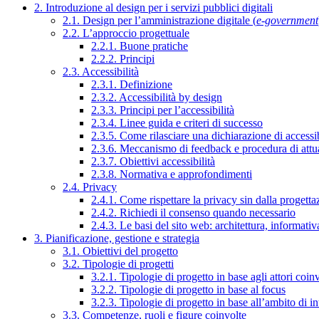
2. Introduzione al design per i servizi pubblici digitali
2.1. Design per l’amministrazione digitale (
e-government
2.2. L’approccio progettuale
2.2.1. Buone pratiche
2.2.2. Principi
2.3. Accessibilità
2.3.1. Definizione
2.3.2. Accessibilità by design
2.3.3. Principi per l’accessibilità
2.3.4. Linee guida e criteri di successo
2.3.5. Come rilasciare una dichiarazione di accessib
2.3.6. Meccanismo di feedback e procedura di attu
2.3.7. Obiettivi accessibilità
2.3.8. Normativa e approfondimenti
2.4. Privacy
2.4.1. Come rispettare la privacy sin dalla progettaz
2.4.2. Richiedi il consenso quando necessario
2.4.3. Le basi del sito web: architettura, informati
3. Pianificazione, gestione e strategia
3.1. Obiettivi del progetto
3.2. Tipologie di progetti
3.2.1. Tipologie di progetto in base agli attori coinv
3.2.2. Tipologie di progetto in base al focus
3.2.3. Tipologie di progetto in base all’ambito di i
3.3. Competenze, ruoli e figure coinvolte