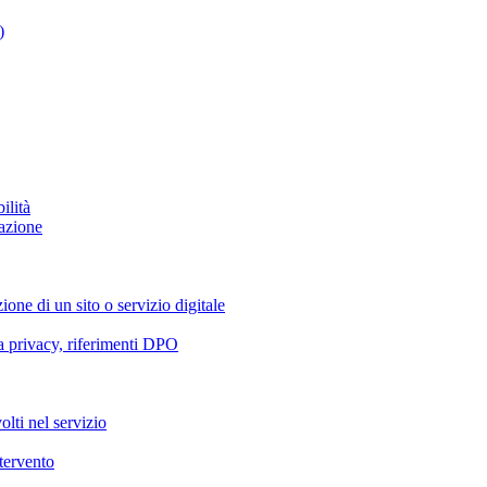
)
ilità
azione
ione di un sito o servizio digitale
va privacy, riferimenti DPO
olti nel servizio
ntervento