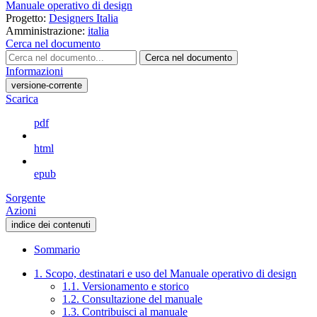
Manuale operativo di design
Progetto:
Designers Italia
Amministrazione:
italia
Cerca nel documento
Cerca nel documento
Informazioni
versione-corrente
Scarica
pdf
html
epub
Sorgente
Azioni
indice dei contenuti
Sommario
1. Scopo, destinatari e uso del Manuale operativo di design
1.1. Versionamento e storico
1.2. Consultazione del manuale
1.3. Contribuisci al manuale