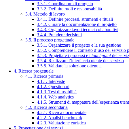
3.3.1. Coordinatore di progetto
3.3.2. Definire ruoli e responsabilità
3.4. Metodo di lavoro
3.4.1. Definire processi, strumenti e rituali
3.4.2. Curare la documentazione di progetto
3.4.3. Organizzare tavoli tecnici collaborativi
3.4.4. Prendere decisioni
3.5. Il processo progettuale
3.5.1. Organizzare il progetto e la sua gestione
3.5.2. Comprendere il contesto d’uso del servizio 
3.5.3. Progettare i processi e i
touchpoint
del servi
3.5.4. Realizzare l’interfaccia utente del servizio
3.5.5. Validare la soluzione ottenuta
4. Ricerca progettuale
4.1. Ricerca primaria
4.1.1. Interviste
4.1.2. Questionari
4.1.3. Test di usabilità
4.1.4. Web analytics
4.1.5. Strumenti di mappatura dell’esperienza uten
4.2. Ricerca secondaria
4.2.1. Ricerca documentale
4.2.2. Analisi benchmark
4.2.3. Valutazione euristica
5. Progettazione dei servizi