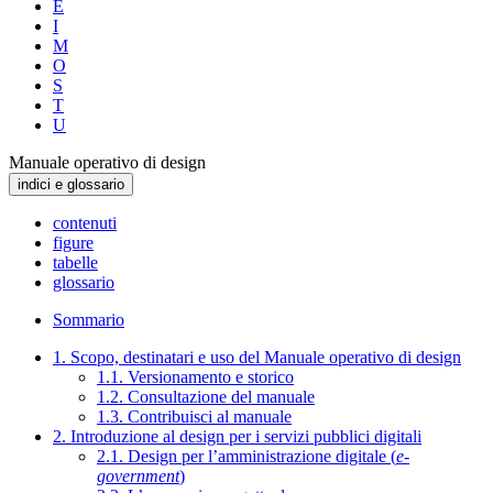
E
I
M
O
S
T
U
Manuale operativo di design
indici e glossario
contenuti
figure
tabelle
glossario
Sommario
1. Scopo, destinatari e uso del Manuale operativo di design
1.1. Versionamento e storico
1.2. Consultazione del manuale
1.3. Contribuisci al manuale
2. Introduzione al design per i servizi pubblici digitali
2.1. Design per l’amministrazione digitale (
e-
government
)