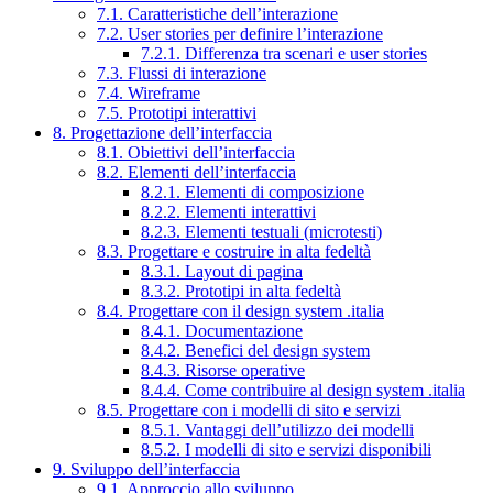
7.1. Caratteristiche dell’interazione
7.2. User stories per definire l’interazione
7.2.1. Differenza tra scenari e user stories
7.3. Flussi di interazione
7.4. Wireframe
7.5. Prototipi interattivi
8. Progettazione dell’interfaccia
8.1. Obiettivi dell’interfaccia
8.2. Elementi dell’interfaccia
8.2.1. Elementi di composizione
8.2.2. Elementi interattivi
8.2.3. Elementi testuali (microtesti)
8.3. Progettare e costruire in alta fedeltà
8.3.1. Layout di pagina
8.3.2. Prototipi in alta fedeltà
8.4. Progettare con il design system .italia
8.4.1. Documentazione
8.4.2. Benefici del design system
8.4.3. Risorse operative
8.4.4. Come contribuire al design system .italia
8.5. Progettare con i modelli di sito e servizi
8.5.1. Vantaggi dell’utilizzo dei modelli
8.5.2. I modelli di sito e servizi disponibili
9. Sviluppo dell’interfaccia
9.1. Approccio allo sviluppo