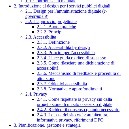
1.3. Contribuisci al manuale
2. Introduzione al design per i servizi pubblici digitali
2.1. Design per l’amministrazione digitale (
e-
government
)
2.2. L’approccio progettuale
2.2.1. Buone pratiche
2.2.2. Principi
2.3. Accessibilità
2.3.1. Definizione
2.3.2. Accessibilità by design
2.3.3. Principi per l’accessibilità
2.3.4. Linee guida e criteri di successo
2.3.5. Come rilasciare una dichiarazione di
accessibilità
2.3.6. Meccanismo di feedback e procedura di
attuazione
2.3.7. Obiettivi accessibilità
2.3.8. Normativa e approfondimenti
2.4. Privacy
2.4.1. Come rispettare la privacy sin dalla
progettazione di un sito o servizio digitale
2.4.2. Richiedi il consenso quando necessario
2.4.3. Le basi del sito web: architettura,
informativa privacy, riferimenti DPO
3. Pianificazione, gestione e strategia