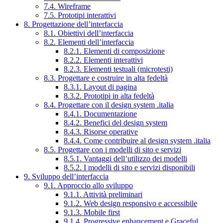
7.4. Wireframe
7.5. Prototipi interattivi
8. Progettazione dell’interfaccia
8.1. Obiettivi dell’interfaccia
8.2. Elementi dell’interfaccia
8.2.1. Elementi di composizione
8.2.2. Elementi interattivi
8.2.3. Elementi testuali (microtesti)
8.3. Progettare e costruire in alta fedeltà
8.3.1. Layout di pagina
8.3.2. Prototipi in alta fedeltà
8.4. Progettare con il design system .italia
8.4.1. Documentazione
8.4.2. Benefici del design system
8.4.3. Risorse operative
8.4.4. Come contribuire al design system .italia
8.5. Progettare con i modelli di sito e servizi
8.5.1. Vantaggi dell’utilizzo dei modelli
8.5.2. I modelli di sito e servizi disponibili
9. Sviluppo dell’interfaccia
9.1. Approccio allo sviluppo
9.1.1. Attività preliminari
9.1.2. Web design responsivo e accessibile
9.1.3. Mobile first
9.1.4. Progressive enhancement e Graceful