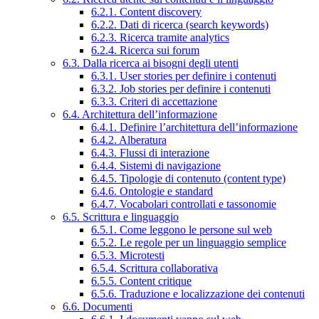
6.2.1. Content discovery
6.2.2. Dati di ricerca (search keywords)
6.2.3. Ricerca tramite analytics
6.2.4. Ricerca sui forum
6.3. Dalla ricerca ai bisogni degli utenti
6.3.1. User stories per definire i contenuti
6.3.2. Job stories per definire i contenuti
6.3.3. Criteri di accettazione
6.4. Architettura dell’informazione
6.4.1. Definire l’architettura dell’informazione
6.4.2. Alberatura
6.4.3. Flussi di interazione
6.4.4. Sistemi di navigazione
6.4.5. Tipologie di contenuto (content type)
6.4.6. Ontologie e standard
6.4.7. Vocabolari controllati e tassonomie
6.5. Scrittura e linguaggio
6.5.1. Come leggono le persone sul web
6.5.2. Le regole per un linguaggio semplice
6.5.3. Microtesti
6.5.4. Scrittura collaborativa
6.5.5. Content critique
6.5.6. Traduzione e localizzazione dei contenuti
6.6. Documenti