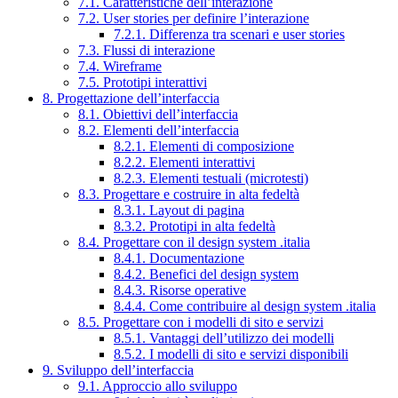
7.1. Caratteristiche dell’interazione
7.2. User stories per definire l’interazione
7.2.1. Differenza tra scenari e user stories
7.3. Flussi di interazione
7.4. Wireframe
7.5. Prototipi interattivi
8. Progettazione dell’interfaccia
8.1. Obiettivi dell’interfaccia
8.2. Elementi dell’interfaccia
8.2.1. Elementi di composizione
8.2.2. Elementi interattivi
8.2.3. Elementi testuali (microtesti)
8.3. Progettare e costruire in alta fedeltà
8.3.1. Layout di pagina
8.3.2. Prototipi in alta fedeltà
8.4. Progettare con il design system .italia
8.4.1. Documentazione
8.4.2. Benefici del design system
8.4.3. Risorse operative
8.4.4. Come contribuire al design system .italia
8.5. Progettare con i modelli di sito e servizi
8.5.1. Vantaggi dell’utilizzo dei modelli
8.5.2. I modelli di sito e servizi disponibili
9. Sviluppo dell’interfaccia
9.1. Approccio allo sviluppo