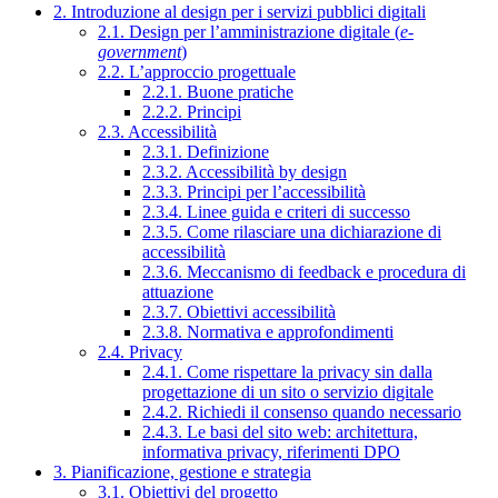
2. Introduzione al design per i servizi pubblici digitali
2.1. Design per l’amministrazione digitale (
e-
government
)
2.2. L’approccio progettuale
2.2.1. Buone pratiche
2.2.2. Principi
2.3. Accessibilità
2.3.1. Definizione
2.3.2. Accessibilità by design
2.3.3. Principi per l’accessibilità
2.3.4. Linee guida e criteri di successo
2.3.5. Come rilasciare una dichiarazione di
accessibilità
2.3.6. Meccanismo di feedback e procedura di
attuazione
2.3.7. Obiettivi accessibilità
2.3.8. Normativa e approfondimenti
2.4. Privacy
2.4.1. Come rispettare la privacy sin dalla
progettazione di un sito o servizio digitale
2.4.2. Richiedi il consenso quando necessario
2.4.3. Le basi del sito web: architettura,
informativa privacy, riferimenti DPO
3. Pianificazione, gestione e strategia
3.1. Obiettivi del progetto