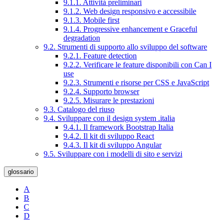
9.1.1. Attività preliminari
9.1.2. Web design responsivo e accessibile
9.1.3. Mobile first
9.1.4. Progressive enhancement e Graceful
degradation
9.2. Strumenti di supporto allo sviluppo del software
9.2.1. Feature detection
9.2.2. Verificare le feature disponibili con Can I
use
9.2.3. Strumenti e risorse per CSS e JavaScript
9.2.4. Supporto browser
9.2.5. Misurare le prestazioni
9.3. Catalogo del riuso
9.4. Sviluppare con il design system .italia
9.4.1. Il framework Bootstrap Italia
9.4.2. Il kit di sviluppo React
9.4.3. Il kit di sviluppo Angular
9.5. Sviluppare con i modelli di sito e servizi
glossario
A
B
C
D