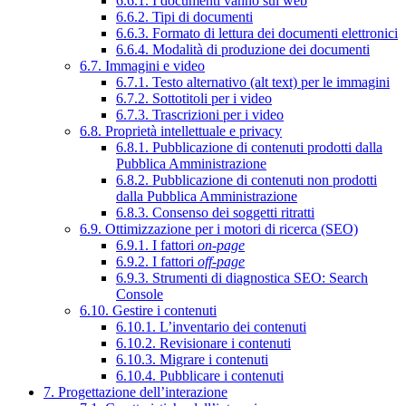
6.6.1. I documenti vanno sul web
6.6.2. Tipi di documenti
6.6.3. Formato di lettura dei documenti elettronici
6.6.4. Modalità di produzione dei documenti
6.7. Immagini e video
6.7.1. Testo alternativo (alt text) per le immagini
6.7.2. Sottotitoli per i video
6.7.3. Trascrizioni per i video
6.8. Proprietà intellettuale e privacy
6.8.1. Pubblicazione di contenuti prodotti dalla
Pubblica Amministrazione
6.8.2. Pubblicazione di contenuti non prodotti
dalla Pubblica Amministrazione
6.8.3. Consenso dei soggetti ritratti
6.9. Ottimizzazione per i motori di ricerca (SEO)
6.9.1. I fattori
on-page
6.9.2. I fattori
off-page
6.9.3. Strumenti di diagnostica SEO: Search
Console
6.10. Gestire i contenuti
6.10.1. L’inventario dei contenuti
6.10.2. Revisionare i contenuti
6.10.3. Migrare i contenuti
6.10.4. Pubblicare i contenuti
7. Progettazione dell’interazione