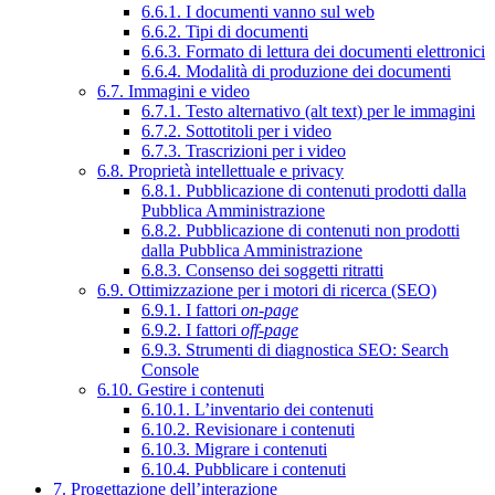
6.6.1. I documenti vanno sul web
6.6.2. Tipi di documenti
6.6.3. Formato di lettura dei documenti elettronici
6.6.4. Modalità di produzione dei documenti
6.7. Immagini e video
6.7.1. Testo alternativo (alt text) per le immagini
6.7.2. Sottotitoli per i video
6.7.3. Trascrizioni per i video
6.8. Proprietà intellettuale e privacy
6.8.1. Pubblicazione di contenuti prodotti dalla
Pubblica Amministrazione
6.8.2. Pubblicazione di contenuti non prodotti
dalla Pubblica Amministrazione
6.8.3. Consenso dei soggetti ritratti
6.9. Ottimizzazione per i motori di ricerca (SEO)
6.9.1. I fattori
on-page
6.9.2. I fattori
off-page
6.9.3. Strumenti di diagnostica SEO: Search
Console
6.10. Gestire i contenuti
6.10.1. L’inventario dei contenuti
6.10.2. Revisionare i contenuti
6.10.3. Migrare i contenuti
6.10.4. Pubblicare i contenuti
7. Progettazione dell’interazione