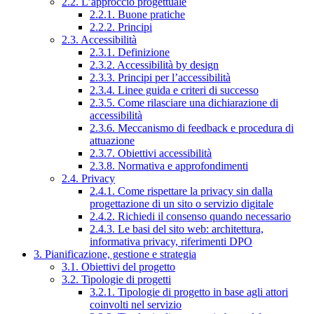
2.2. L’approccio progettuale
2.2.1. Buone pratiche
2.2.2. Principi
2.3. Accessibilità
2.3.1. Definizione
2.3.2. Accessibilità by design
2.3.3. Principi per l’accessibilità
2.3.4. Linee guida e criteri di successo
2.3.5. Come rilasciare una dichiarazione di
accessibilità
2.3.6. Meccanismo di feedback e procedura di
attuazione
2.3.7. Obiettivi accessibilità
2.3.8. Normativa e approfondimenti
2.4. Privacy
2.4.1. Come rispettare la privacy sin dalla
progettazione di un sito o servizio digitale
2.4.2. Richiedi il consenso quando necessario
2.4.3. Le basi del sito web: architettura,
informativa privacy, riferimenti DPO
3. Pianificazione, gestione e strategia
3.1. Obiettivi del progetto
3.2. Tipologie di progetti
3.2.1. Tipologie di progetto in base agli attori
coinvolti nel servizio