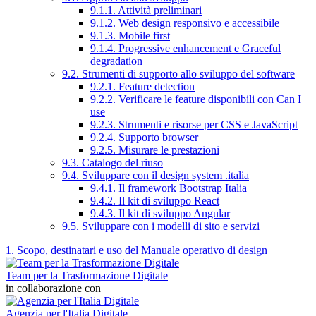
9.1.1. Attività preliminari
9.1.2. Web design responsivo e accessibile
9.1.3. Mobile first
9.1.4. Progressive enhancement e Graceful
degradation
9.2. Strumenti di supporto allo sviluppo del software
9.2.1. Feature detection
9.2.2. Verificare le feature disponibili con Can I
use
9.2.3. Strumenti e risorse per CSS e JavaScript
9.2.4. Supporto browser
9.2.5. Misurare le prestazioni
9.3. Catalogo del riuso
9.4. Sviluppare con il design system .italia
9.4.1. Il framework Bootstrap Italia
9.4.2. Il kit di sviluppo React
9.4.3. Il kit di sviluppo Angular
9.5. Sviluppare con i modelli di sito e servizi
1. Scopo, destinatari e uso del Manuale operativo di design
Team per la Trasformazione Digitale
in collaborazione con
Agenzia per l'Italia Digitale