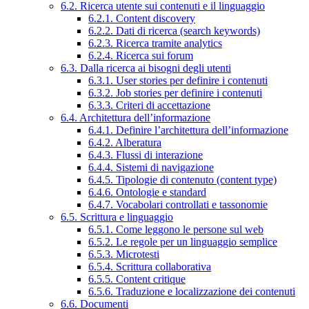
6.2. Ricerca utente sui contenuti e il linguaggio
6.2.1. Content discovery
6.2.2. Dati di ricerca (search keywords)
6.2.3. Ricerca tramite analytics
6.2.4. Ricerca sui forum
6.3. Dalla ricerca ai bisogni degli utenti
6.3.1. User stories per definire i contenuti
6.3.2. Job stories per definire i contenuti
6.3.3. Criteri di accettazione
6.4. Architettura dell’informazione
6.4.1. Definire l’architettura dell’informazione
6.4.2. Alberatura
6.4.3. Flussi di interazione
6.4.4. Sistemi di navigazione
6.4.5. Tipologie di contenuto (content type)
6.4.6. Ontologie e standard
6.4.7. Vocabolari controllati e tassonomie
6.5. Scrittura e linguaggio
6.5.1. Come leggono le persone sul web
6.5.2. Le regole per un linguaggio semplice
6.5.3. Microtesti
6.5.4. Scrittura collaborativa
6.5.5. Content critique
6.5.6. Traduzione e localizzazione dei contenuti
6.6. Documenti