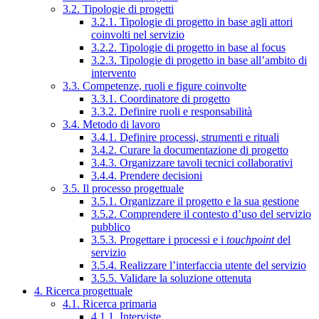
3.2. Tipologie di progetti
3.2.1. Tipologie di progetto in base agli attori
coinvolti nel servizio
3.2.2. Tipologie di progetto in base al focus
3.2.3. Tipologie di progetto in base all’ambito di
intervento
3.3. Competenze, ruoli e figure coinvolte
3.3.1. Coordinatore di progetto
3.3.2. Definire ruoli e responsabilità
3.4. Metodo di lavoro
3.4.1. Definire processi, strumenti e rituali
3.4.2. Curare la documentazione di progetto
3.4.3. Organizzare tavoli tecnici collaborativi
3.4.4. Prendere decisioni
3.5. Il processo progettuale
3.5.1. Organizzare il progetto e la sua gestione
3.5.2. Comprendere il contesto d’uso del servizio
pubblico
3.5.3. Progettare i processi e i
touchpoint
del
servizio
3.5.4. Realizzare l’interfaccia utente del servizio
3.5.5. Validare la soluzione ottenuta
4. Ricerca progettuale
4.1. Ricerca primaria
4.1.1. Interviste