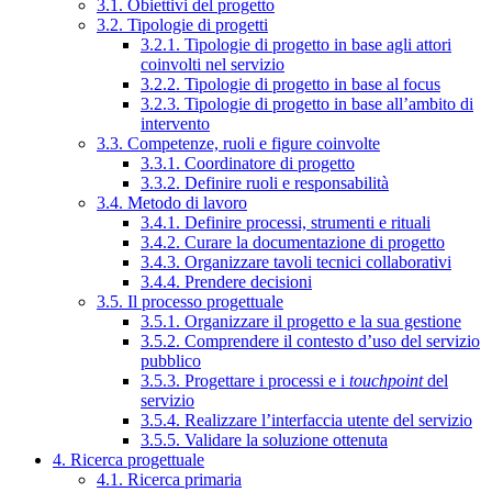
3.1. Obiettivi del progetto
3.2. Tipologie di progetti
3.2.1. Tipologie di progetto in base agli attori
coinvolti nel servizio
3.2.2. Tipologie di progetto in base al focus
3.2.3. Tipologie di progetto in base all’ambito di
intervento
3.3. Competenze, ruoli e figure coinvolte
3.3.1. Coordinatore di progetto
3.3.2. Definire ruoli e responsabilità
3.4. Metodo di lavoro
3.4.1. Definire processi, strumenti e rituali
3.4.2. Curare la documentazione di progetto
3.4.3. Organizzare tavoli tecnici collaborativi
3.4.4. Prendere decisioni
3.5. Il processo progettuale
3.5.1. Organizzare il progetto e la sua gestione
3.5.2. Comprendere il contesto d’uso del servizio
pubblico
3.5.3. Progettare i processi e i
touchpoint
del
servizio
3.5.4. Realizzare l’interfaccia utente del servizio
3.5.5. Validare la soluzione ottenuta
4. Ricerca progettuale
4.1. Ricerca primaria