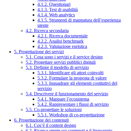
4.1.2. Questionari
4.1.3. Test di usabilità
4.1.4. Web analytics
4.1.5. Strumenti di mappatura dell’esperienza
utente
4.2. Ricerca secondaria
4.2.1. Ricerca documentale
4.2.2. Analisi benchmark
4.2.3. Valutazione euristica
5. Progettazione dei servizi
5.1. Cosa sono i servizi e il service design
5.2. Progettare servizi pubblici digitali
5.3. Definire il modello di servizio
5.3.1. Identificare gli attori coinvolti
5.3.2. Formulare la proposta di valore
5.3.3. Inquadrare gli elementi costitutivi del
servizio
5.4. Descrivere il funzionamento del servizio
5.4.1. Mappare l’ecosistema
5.4.2. Rappresentare i flussi di servizio
5.5. Co-progettare le soluzioni
5.5.1. Workshop di co-progettazione
6. Progettazione dei contenuti
6.1. Cos’è il content design
6.2. Ricerca utente sui contenuti e il linguaggio