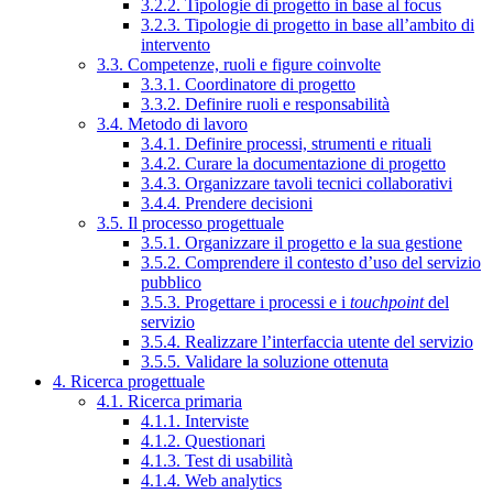
3.2.2. Tipologie di progetto in base al focus
3.2.3. Tipologie di progetto in base all’ambito di
intervento
3.3. Competenze, ruoli e figure coinvolte
3.3.1. Coordinatore di progetto
3.3.2. Definire ruoli e responsabilità
3.4. Metodo di lavoro
3.4.1. Definire processi, strumenti e rituali
3.4.2. Curare la documentazione di progetto
3.4.3. Organizzare tavoli tecnici collaborativi
3.4.4. Prendere decisioni
3.5. Il processo progettuale
3.5.1. Organizzare il progetto e la sua gestione
3.5.2. Comprendere il contesto d’uso del servizio
pubblico
3.5.3. Progettare i processi e i
touchpoint
del
servizio
3.5.4. Realizzare l’interfaccia utente del servizio
3.5.5. Validare la soluzione ottenuta
4. Ricerca progettuale
4.1. Ricerca primaria
4.1.1. Interviste
4.1.2. Questionari
4.1.3. Test di usabilità
4.1.4. Web analytics