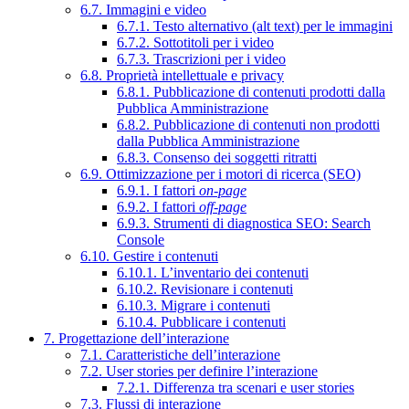
6.7. Immagini e video
6.7.1. Testo alternativo (alt text) per le immagini
6.7.2. Sottotitoli per i video
6.7.3. Trascrizioni per i video
6.8. Proprietà intellettuale e privacy
6.8.1. Pubblicazione di contenuti prodotti dalla
Pubblica Amministrazione
6.8.2. Pubblicazione di contenuti non prodotti
dalla Pubblica Amministrazione
6.8.3. Consenso dei soggetti ritratti
6.9. Ottimizzazione per i motori di ricerca (SEO)
6.9.1. I fattori
on-page
6.9.2. I fattori
off-page
6.9.3. Strumenti di diagnostica SEO: Search
Console
6.10. Gestire i contenuti
6.10.1. L’inventario dei contenuti
6.10.2. Revisionare i contenuti
6.10.3. Migrare i contenuti
6.10.4. Pubblicare i contenuti
7. Progettazione dell’interazione
7.1. Caratteristiche dell’interazione
7.2. User stories per definire l’interazione
7.2.1. Differenza tra scenari e user stories
7.3. Flussi di interazione