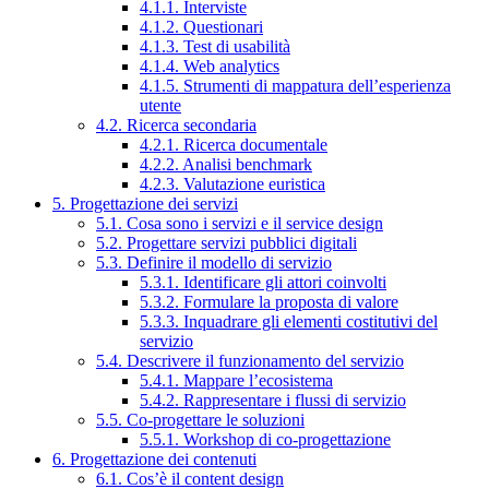
4.1.1. Interviste
4.1.2. Questionari
4.1.3. Test di usabilità
4.1.4. Web analytics
4.1.5. Strumenti di mappatura dell’esperienza
utente
4.2. Ricerca secondaria
4.2.1. Ricerca documentale
4.2.2. Analisi benchmark
4.2.3. Valutazione euristica
5. Progettazione dei servizi
5.1. Cosa sono i servizi e il service design
5.2. Progettare servizi pubblici digitali
5.3. Definire il modello di servizio
5.3.1. Identificare gli attori coinvolti
5.3.2. Formulare la proposta di valore
5.3.3. Inquadrare gli elementi costitutivi del
servizio
5.4. Descrivere il funzionamento del servizio
5.4.1. Mappare l’ecosistema
5.4.2. Rappresentare i flussi di servizio
5.5. Co-progettare le soluzioni
5.5.1. Workshop di co-progettazione
6. Progettazione dei contenuti
6.1. Cos’è il content design