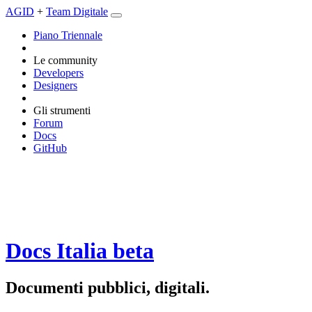
AGID
+
Team Digitale
Piano Triennale
Le community
Developers
Designers
Gli strumenti
Forum
Docs
GitHub
Docs Italia
beta
Documenti pubblici, digitali.