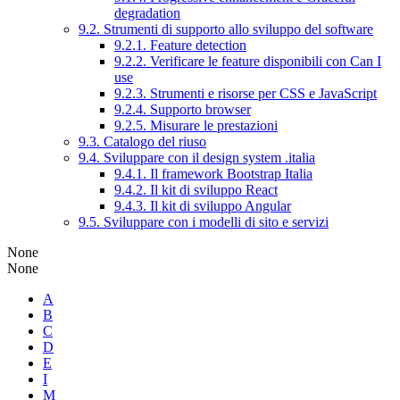
degradation
9.2. Strumenti di supporto allo sviluppo del software
9.2.1. Feature detection
9.2.2. Verificare le feature disponibili con Can I
use
9.2.3. Strumenti e risorse per CSS e JavaScript
9.2.4. Supporto browser
9.2.5. Misurare le prestazioni
9.3. Catalogo del riuso
9.4. Sviluppare con il design system .italia
9.4.1. Il framework Bootstrap Italia
9.4.2. Il kit di sviluppo React
9.4.3. Il kit di sviluppo Angular
9.5. Sviluppare con i modelli di sito e servizi
None
None
A
B
C
D
E
I
M