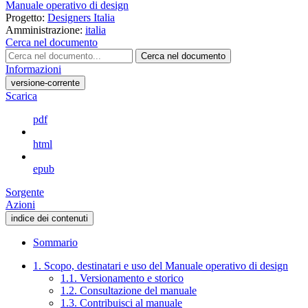
Manuale operativo di design
Progetto:
Designers Italia
Amministrazione:
italia
Cerca nel documento
Cerca nel documento
Informazioni
versione-corrente
Scarica
pdf
html
epub
Sorgente
Azioni
indice dei contenuti
Sommario
1. Scopo, destinatari e uso del Manuale operativo di design
1.1. Versionamento e storico
1.2. Consultazione del manuale
1.3. Contribuisci al manuale