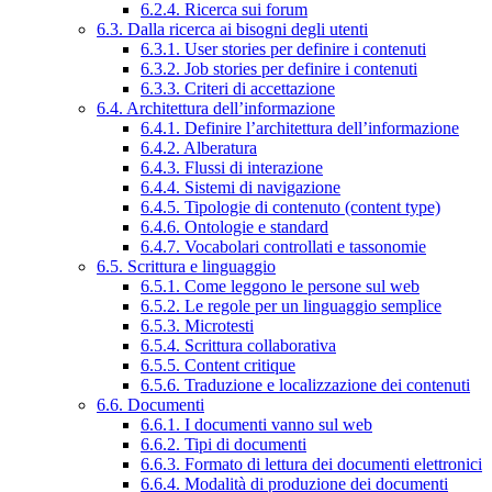
6.2.4. Ricerca sui forum
6.3. Dalla ricerca ai bisogni degli utenti
6.3.1. User stories per definire i contenuti
6.3.2. Job stories per definire i contenuti
6.3.3. Criteri di accettazione
6.4. Architettura dell’informazione
6.4.1. Definire l’architettura dell’informazione
6.4.2. Alberatura
6.4.3. Flussi di interazione
6.4.4. Sistemi di navigazione
6.4.5. Tipologie di contenuto (content type)
6.4.6. Ontologie e standard
6.4.7. Vocabolari controllati e tassonomie
6.5. Scrittura e linguaggio
6.5.1. Come leggono le persone sul web
6.5.2. Le regole per un linguaggio semplice
6.5.3. Microtesti
6.5.4. Scrittura collaborativa
6.5.5. Content critique
6.5.6. Traduzione e localizzazione dei contenuti
6.6. Documenti
6.6.1. I documenti vanno sul web
6.6.2. Tipi di documenti
6.6.3. Formato di lettura dei documenti elettronici
6.6.4. Modalità di produzione dei documenti