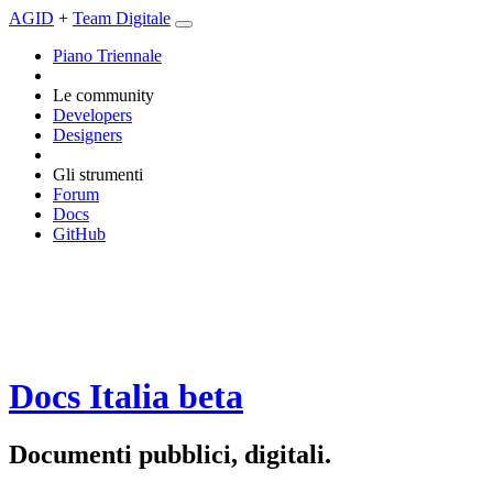
AGID
+
Team Digitale
Piano Triennale
Le community
Developers
Designers
Gli strumenti
Forum
Docs
GitHub
Docs Italia
beta
Documenti pubblici, digitali.