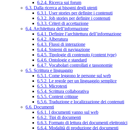
6.2.4. Ricerca sui forum
6.3. Dalla ricerca ai bisogni degli utenti
6.3.1. User stories per definire i contenuti
6.3.2. Job stories per definire i contenuti
6.3.3. Criteri di accettazione
6.4. Architettura dell’informazione
6.4.1. Definire l’architettura dell’informazione
6.4.2. Alberatura
6.4.3. Flussi di interazione
6.4.4. Sistemi di navigazione
6.4.5. Tipologie di contenuto (content type)
6.4.6. Ontologie e standard
6.4.7. Vocabolari controllati e tassonomie
6.5. Scrittura e linguaggio
6.5.1. Come leggono le persone sul web
6.5.2. Le regole per un linguaggio semplice
6.5.3. Microtesti
6.5.4. Scrittura collaborativa
6.5.5. Content critique
6.5.6. Traduzione e localizzazione dei contenuti
6.6. Documenti
6.6.1. I documenti vanno sul web
6.6.2. Tipi di documenti
6.6.3. Formato di lettura dei documenti elettronici
6.6.4. Modalità di produzione dei documenti