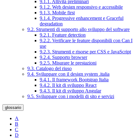
9.1.1. Attività preliminari
9.1.2. Web design responsivo e accessibile
9.1.3. Mobile first
9.1.4. Progressive enhancement e Graceful
degradation
9.2. Strumenti di supporto allo sviluppo del software
9.2.1. Feature detection
9.2.2. Verificare le feature disponibili con Can I
use
9.2.3. Strumenti e risorse per CSS e JavaScript
9.2.4. Supporto browser
9.2.5. Misurare le prestazioni
9.3. Catalogo del riuso
9.4. Sviluppare con il design system .italia
9.4.1. Il framework Bootstrap Italia
9.4.2. Il kit di sviluppo React
9.4.3. Il kit di sviluppo Angular
9.5. Sviluppare con i modelli di sito e servizi
glossario
A
B
C
D