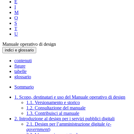
E
I
M
O
S
T
U
Manuale operativo di design
indici e glossario
contenuti
figure
tabelle
glossario
Sommario
1. Scopo, destinatari e uso del Manuale operativo di design
1.1. Versionamento e storico
1.2. Consultazione del manuale
1.3. Contribuisci al manuale
2. Introduzione al design per i servizi pubblici digitali
2.1. Design per l’amministrazione digitale (
e-
government
)