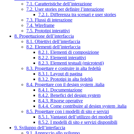
7.1. Caratteristiche dell’interazione
7.2. User stories per definire l’interazione
7.2.1. Differenza tra scenari e user stories
7.3. Flussi di interazione
7.4. Wireframe
7.5. Prototipi interattivi
8. Progettazione dell’interfaccia
8.1. Obiettivi dell’interfaccia
8.2. Elementi dell’interfaccia
8.2.1. Elementi di composizione
8.2.2. Elementi interattivi
8.2.3. Elementi testuali (microtesti)
8.3. Progettare e costruire in alta fedeltà
8.3.1. Layout di pagina
8.3.2. Prototipi in alta fedeltà
8.4. Progettare con il design system .italia
8.4.1. Documentazione
8.4.2. Benefici del design system
8.4.3. Risorse operative
8.4.4. Come contribuire al design system .italia
8.5. Progettare con i modelli di sito e servizi
8.5.1. Vantaggi dell’utilizzo dei modelli
8.5.2. I modelli di sito e servizi disponibili
9. Sviluppo dell’interfaccia
9.1. Approccio allo sviluppo