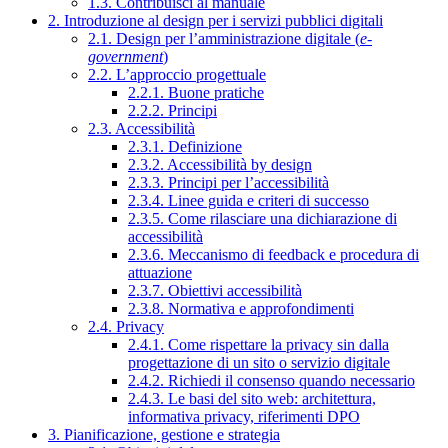
1.3. Contribuisci al manuale
2. Introduzione al design per i servizi pubblici digitali
2.1. Design per l’amministrazione digitale (
e-
government
)
2.2. L’approccio progettuale
2.2.1. Buone pratiche
2.2.2. Principi
2.3. Accessibilità
2.3.1. Definizione
2.3.2. Accessibilità by design
2.3.3. Principi per l’accessibilità
2.3.4. Linee guida e criteri di successo
2.3.5. Come rilasciare una dichiarazione di
accessibilità
2.3.6. Meccanismo di feedback e procedura di
attuazione
2.3.7. Obiettivi accessibilità
2.3.8. Normativa e approfondimenti
2.4. Privacy
2.4.1. Come rispettare la privacy sin dalla
progettazione di un sito o servizio digitale
2.4.2. Richiedi il consenso quando necessario
2.4.3. Le basi del sito web: architettura,
informativa privacy, riferimenti DPO
3. Pianificazione, gestione e strategia