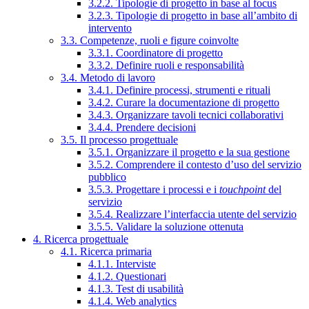
3.2.2. Tipologie di progetto in base al focus
3.2.3. Tipologie di progetto in base all’ambito di
intervento
3.3. Competenze, ruoli e figure coinvolte
3.3.1. Coordinatore di progetto
3.3.2. Definire ruoli e responsabilità
3.4. Metodo di lavoro
3.4.1. Definire processi, strumenti e rituali
3.4.2. Curare la documentazione di progetto
3.4.3. Organizzare tavoli tecnici collaborativi
3.4.4. Prendere decisioni
3.5. Il processo progettuale
3.5.1. Organizzare il progetto e la sua gestione
3.5.2. Comprendere il contesto d’uso del servizio
pubblico
3.5.3. Progettare i processi e i
touchpoint
del
servizio
3.5.4. Realizzare l’interfaccia utente del servizio
3.5.5. Validare la soluzione ottenuta
4. Ricerca progettuale
4.1. Ricerca primaria
4.1.1. Interviste
4.1.2. Questionari
4.1.3. Test di usabilità
4.1.4. Web analytics