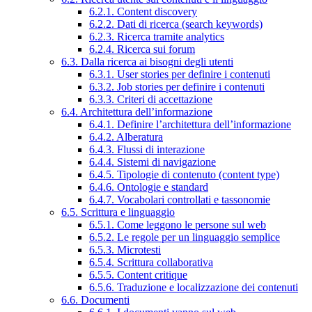
6.2.1. Content discovery
6.2.2. Dati di ricerca (search keywords)
6.2.3. Ricerca tramite analytics
6.2.4. Ricerca sui forum
6.3. Dalla ricerca ai bisogni degli utenti
6.3.1. User stories per definire i contenuti
6.3.2. Job stories per definire i contenuti
6.3.3. Criteri di accettazione
6.4. Architettura dell’informazione
6.4.1. Definire l’architettura dell’informazione
6.4.2. Alberatura
6.4.3. Flussi di interazione
6.4.4. Sistemi di navigazione
6.4.5. Tipologie di contenuto (content type)
6.4.6. Ontologie e standard
6.4.7. Vocabolari controllati e tassonomie
6.5. Scrittura e linguaggio
6.5.1. Come leggono le persone sul web
6.5.2. Le regole per un linguaggio semplice
6.5.3. Microtesti
6.5.4. Scrittura collaborativa
6.5.5. Content critique
6.5.6. Traduzione e localizzazione dei contenuti
6.6. Documenti