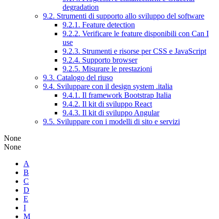
degradation
9.2. Strumenti di supporto allo sviluppo del software
9.2.1. Feature detection
9.2.2. Verificare le feature disponibili con Can I
use
9.2.3. Strumenti e risorse per CSS e JavaScript
9.2.4. Supporto browser
9.2.5. Misurare le prestazioni
9.3. Catalogo del riuso
9.4. Sviluppare con il design system .italia
9.4.1. Il framework Bootstrap Italia
9.4.2. Il kit di sviluppo React
9.4.3. Il kit di sviluppo Angular
9.5. Sviluppare con i modelli di sito e servizi
None
None
A
B
C
D
E
I
M