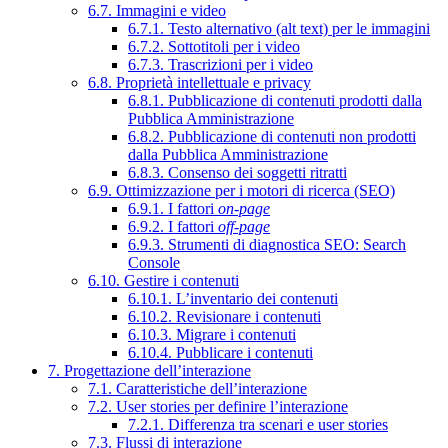
6.7. Immagini e video
6.7.1. Testo alternativo (alt text) per le immagini
6.7.2. Sottotitoli per i video
6.7.3. Trascrizioni per i video
6.8. Proprietà intellettuale e privacy
6.8.1. Pubblicazione di contenuti prodotti dalla
Pubblica Amministrazione
6.8.2. Pubblicazione di contenuti non prodotti
dalla Pubblica Amministrazione
6.8.3. Consenso dei soggetti ritratti
6.9. Ottimizzazione per i motori di ricerca (SEO)
6.9.1. I fattori
on-page
6.9.2. I fattori
off-page
6.9.3. Strumenti di diagnostica SEO: Search
Console
6.10. Gestire i contenuti
6.10.1. L’inventario dei contenuti
6.10.2. Revisionare i contenuti
6.10.3. Migrare i contenuti
6.10.4. Pubblicare i contenuti
7. Progettazione dell’interazione
7.1. Caratteristiche dell’interazione
7.2. User stories per definire l’interazione
7.2.1. Differenza tra scenari e user stories
7.3. Flussi di interazione