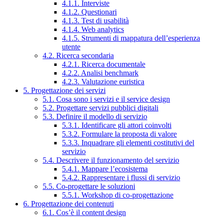
4.1.1. Interviste
4.1.2. Questionari
4.1.3. Test di usabilità
4.1.4. Web analytics
4.1.5. Strumenti di mappatura dell’esperienza
utente
4.2. Ricerca secondaria
4.2.1. Ricerca documentale
4.2.2. Analisi benchmark
4.2.3. Valutazione euristica
5. Progettazione dei servizi
5.1. Cosa sono i servizi e il service design
5.2. Progettare servizi pubblici digitali
5.3. Definire il modello di servizio
5.3.1. Identificare gli attori coinvolti
5.3.2. Formulare la proposta di valore
5.3.3. Inquadrare gli elementi costitutivi del
servizio
5.4. Descrivere il funzionamento del servizio
5.4.1. Mappare l’ecosistema
5.4.2. Rappresentare i flussi di servizio
5.5. Co-progettare le soluzioni
5.5.1. Workshop di co-progettazione
6. Progettazione dei contenuti
6.1. Cos’è il content design