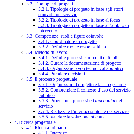
3.2. Tipologie di progetti
3.2.1. Tipologie di progetto in base agli attori
coinvolti nel servizio
3.2.2. Tipologie di progetto in base al focus
3.2.3. Tipologie di progetto in base all’ambito di
intervento
3.3. Competenze, ruoli e figure coinvolte
3.3.1. Coordinatore di progetto
3.3.2. Definire ruoli e responsabilità
3.4. Metodo di lavoro
3.4.1. Definire processi, strumenti e rituali
3.4.2. Curare la documentazione di progetto
3.4.3. Organizzare tavoli tecnici collaborativi
3.4.4. Prendere decisioni
3.5. Il processo progettuale
3.5.1. Organizzare il progetto e la sua gestione
3.5.2. Comprendere il contesto d’uso del servizio
pubblico
3.5.3. Progettare i processi e i
touchpoint
del
servizio
3.5.4. Realizzare l’interfaccia utente del servizio
3.5.5. Validare la soluzione ottenuta
4. Ricerca progettuale
4.1. Ricerca primaria
4.1.1. Interviste