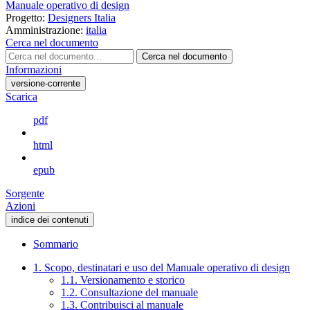
Manuale operativo di design
Progetto:
Designers Italia
Amministrazione:
italia
Cerca nel documento
Cerca nel documento
Informazioni
versione-corrente
Scarica
pdf
html
epub
Sorgente
Azioni
indice dei contenuti
Sommario
1. Scopo, destinatari e uso del Manuale operativo di design
1.1. Versionamento e storico
1.2. Consultazione del manuale
1.3. Contribuisci al manuale