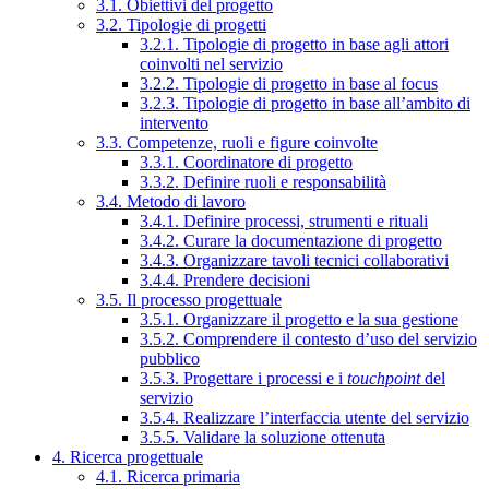
3.1. Obiettivi del progetto
3.2. Tipologie di progetti
3.2.1. Tipologie di progetto in base agli attori
coinvolti nel servizio
3.2.2. Tipologie di progetto in base al focus
3.2.3. Tipologie di progetto in base all’ambito di
intervento
3.3. Competenze, ruoli e figure coinvolte
3.3.1. Coordinatore di progetto
3.3.2. Definire ruoli e responsabilità
3.4. Metodo di lavoro
3.4.1. Definire processi, strumenti e rituali
3.4.2. Curare la documentazione di progetto
3.4.3. Organizzare tavoli tecnici collaborativi
3.4.4. Prendere decisioni
3.5. Il processo progettuale
3.5.1. Organizzare il progetto e la sua gestione
3.5.2. Comprendere il contesto d’uso del servizio
pubblico
3.5.3. Progettare i processi e i
touchpoint
del
servizio
3.5.4. Realizzare l’interfaccia utente del servizio
3.5.5. Validare la soluzione ottenuta
4. Ricerca progettuale
4.1. Ricerca primaria