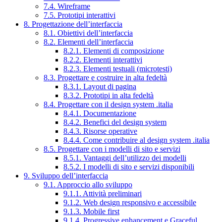
7.4. Wireframe
7.5. Prototipi interattivi
8. Progettazione dell’interfaccia
8.1. Obiettivi dell’interfaccia
8.2. Elementi dell’interfaccia
8.2.1. Elementi di composizione
8.2.2. Elementi interattivi
8.2.3. Elementi testuali (microtesti)
8.3. Progettare e costruire in alta fedeltà
8.3.1. Layout di pagina
8.3.2. Prototipi in alta fedeltà
8.4. Progettare con il design system .italia
8.4.1. Documentazione
8.4.2. Benefici del design system
8.4.3. Risorse operative
8.4.4. Come contribuire al design system .italia
8.5. Progettare con i modelli di sito e servizi
8.5.1. Vantaggi dell’utilizzo dei modelli
8.5.2. I modelli di sito e servizi disponibili
9. Sviluppo dell’interfaccia
9.1. Approccio allo sviluppo
9.1.1. Attività preliminari
9.1.2. Web design responsivo e accessibile
9.1.3. Mobile first
9.1.4. Progressive enhancement e Graceful