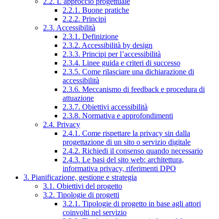
2.2. L’approccio progettuale
2.2.1. Buone pratiche
2.2.2. Principi
2.3. Accessibilità
2.3.1. Definizione
2.3.2. Accessibilità by design
2.3.3. Principi per l’accessibilità
2.3.4. Linee guida e criteri di successo
2.3.5. Come rilasciare una dichiarazione di
accessibilità
2.3.6. Meccanismo di feedback e procedura di
attuazione
2.3.7. Obiettivi accessibilità
2.3.8. Normativa e approfondimenti
2.4. Privacy
2.4.1. Come rispettare la privacy sin dalla
progettazione di un sito o servizio digitale
2.4.2. Richiedi il consenso quando necessario
2.4.3. Le basi del sito web: architettura,
informativa privacy, riferimenti DPO
3. Pianificazione, gestione e strategia
3.1. Obiettivi del progetto
3.2. Tipologie di progetti
3.2.1. Tipologie di progetto in base agli attori
coinvolti nel servizio