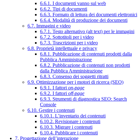
6.6.1. I documenti vanno sul web
6.6.2. Tipi di documenti
6.6.3. Formato di lettura dei documenti elettronici
6.6.4. Modalità di produzione dei documenti
6.7. Immagini e video
6.7.1. Testo alternativo (alt text) per le immagini
6.7.2. Sottotitoli per i video
6.7.3. Trascrizioni per i video
6.8. Proprietà intellettuale e privacy
6.8.1. Pubblicazione di contenuti prodotti dalla
Pubblica Amministrazione
6.8.2. Pubblicazione di contenuti non prodotti
dalla Pubblica Amministrazione
6.8.3. Consenso dei soggetti ritratti
6.9. Ottimizzazione per i motori di ricerca (SEO)
6.9.1. I fattori
on-page
6.9.2. I fattori
off-page
6.9.3. Strumenti di diagnostica SEO: Search
Console
6.10. Gestire i contenuti
6.10.1. L’inventario dei contenuti
6.10.2. Revisionare i contenuti
6.10.3. Migrare i contenuti
6.10.4. Pubblicare i contenuti
7. Progettazione dell’interazione