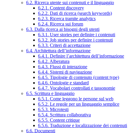
6.2. Ricerca utente sui contenuti e il linguaggio
6.2.1. Content discovery
6.2.2. Dati di ricerca (search keywords)
6.2.3. Ricerca tramite analytics
6.2.4. Ricerca sui forum
6.3. Dalla ricerca ai bisogni degli utenti
6.3.1. User stories per definire i contenuti
6.3.2. Job stories per definire i contenuti
6.3.3. Criteri di accettazione
6.4. Architettura dell’informazione
6.4.1. Definire l’architettura dell’informazione
6.4.2. Alberatura
6.4.3. Flussi di interazione
6.4.4. Sistemi di navigazione
6.4.5. Tipologie di contenuto (content type)
6.4.6. Ontologie e standard
6.4.7. Vocabolari controllati e tassonomie
6.5. Scrittura e linguaggio
6.5.1. Come leggono le persone sul web
6.5.2. Le regole per un linguaggio semplice
6.5.3. Microtesti
6.5.4. Scrittura collaborativa
6.5.5. Content critique
6.5.6. Traduzione e localizzazione dei contenuti
6.6. Documenti