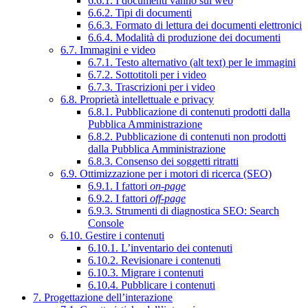
6.6.1. I documenti vanno sul web
6.6.2. Tipi di documenti
6.6.3. Formato di lettura dei documenti elettronici
6.6.4. Modalità di produzione dei documenti
6.7. Immagini e video
6.7.1. Testo alternativo (alt text) per le immagini
6.7.2. Sottotitoli per i video
6.7.3. Trascrizioni per i video
6.8. Proprietà intellettuale e privacy
6.8.1. Pubblicazione di contenuti prodotti dalla
Pubblica Amministrazione
6.8.2. Pubblicazione di contenuti non prodotti
dalla Pubblica Amministrazione
6.8.3. Consenso dei soggetti ritratti
6.9. Ottimizzazione per i motori di ricerca (SEO)
6.9.1. I fattori
on-page
6.9.2. I fattori
off-page
6.9.3. Strumenti di diagnostica SEO: Search
Console
6.10. Gestire i contenuti
6.10.1. L’inventario dei contenuti
6.10.2. Revisionare i contenuti
6.10.3. Migrare i contenuti
6.10.4. Pubblicare i contenuti
7. Progettazione dell’interazione