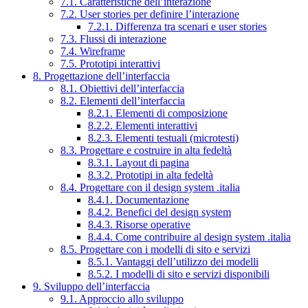
7.1. Caratteristiche dell’interazione
7.2. User stories per definire l’interazione
7.2.1. Differenza tra scenari e user stories
7.3. Flussi di interazione
7.4. Wireframe
7.5. Prototipi interattivi
8. Progettazione dell’interfaccia
8.1. Obiettivi dell’interfaccia
8.2. Elementi dell’interfaccia
8.2.1. Elementi di composizione
8.2.2. Elementi interattivi
8.2.3. Elementi testuali (microtesti)
8.3. Progettare e costruire in alta fedeltà
8.3.1. Layout di pagina
8.3.2. Prototipi in alta fedeltà
8.4. Progettare con il design system .italia
8.4.1. Documentazione
8.4.2. Benefici del design system
8.4.3. Risorse operative
8.4.4. Come contribuire al design system .italia
8.5. Progettare con i modelli di sito e servizi
8.5.1. Vantaggi dell’utilizzo dei modelli
8.5.2. I modelli di sito e servizi disponibili
9. Sviluppo dell’interfaccia
9.1. Approccio allo sviluppo