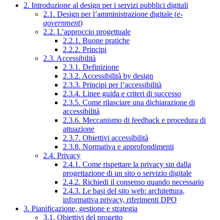
2. Introduzione al design per i servizi pubblici digitali
2.1. Design per l’amministrazione digitale (
e-
government
)
2.2. L’approccio progettuale
2.2.1. Buone pratiche
2.2.2. Principi
2.3. Accessibilità
2.3.1. Definizione
2.3.2. Accessibilità by design
2.3.3. Principi per l’accessibilità
2.3.4. Linee guida e criteri di successo
2.3.5. Come rilasciare una dichiarazione di
accessibilità
2.3.6. Meccanismo di feedback e procedura di
attuazione
2.3.7. Obiettivi accessibilità
2.3.8. Normativa e approfondimenti
2.4. Privacy
2.4.1. Come rispettare la privacy sin dalla
progettazione di un sito o servizio digitale
2.4.2. Richiedi il consenso quando necessario
2.4.3. Le basi del sito web: architettura,
informativa privacy, riferimenti DPO
3. Pianificazione, gestione e strategia
3.1. Obiettivi del progetto