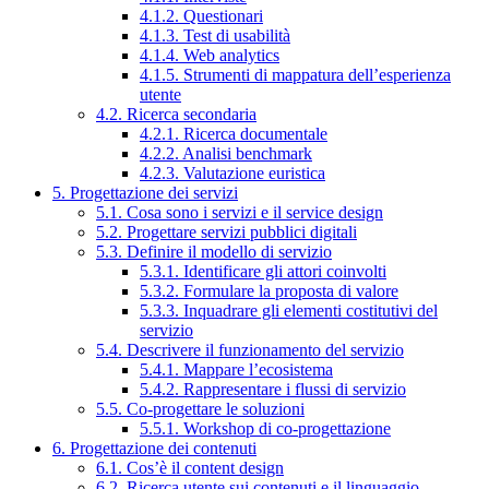
4.1.2. Questionari
4.1.3. Test di usabilità
4.1.4. Web analytics
4.1.5. Strumenti di mappatura dell’esperienza
utente
4.2. Ricerca secondaria
4.2.1. Ricerca documentale
4.2.2. Analisi benchmark
4.2.3. Valutazione euristica
5. Progettazione dei servizi
5.1. Cosa sono i servizi e il service design
5.2. Progettare servizi pubblici digitali
5.3. Definire il modello di servizio
5.3.1. Identificare gli attori coinvolti
5.3.2. Formulare la proposta di valore
5.3.3. Inquadrare gli elementi costitutivi del
servizio
5.4. Descrivere il funzionamento del servizio
5.4.1. Mappare l’ecosistema
5.4.2. Rappresentare i flussi di servizio
5.5. Co-progettare le soluzioni
5.5.1. Workshop di co-progettazione
6. Progettazione dei contenuti
6.1. Cos’è il content design
6.2. Ricerca utente sui contenuti e il linguaggio