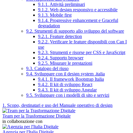
9.1.1. Attività preliminari
9.1.2. Web design responsivo e accessibile
9.1.3. Mobile first
9.1.4. Progressive enhancement e Graceful
degradation
9.2. Strumenti di supporto allo sviluppo del software
9.2.1. Feature detection
9.2.2. Verificare le feature disponibili con Can I
use
9.2.3. Strumenti e risorse per CSS e JavaScript
9.2.4. Supporto browser
9.2.5. Misurare le prestazioni
9.3. Catalogo del riuso
9.4. Sviluppare con il design system .italia
9.4.1. Il framework Bootstrap Italia
9.4.2. Il kit di sviluppo React
9.4.3. Il kit di sviluppo Angular
9.5. Sviluppare con i modelli di sito e servizi
1. Scopo, destinatari e uso del Manuale operativo di design
Team per la Trasformazione Digitale
in collaborazione con
Agenzia per l'Italia Digitale