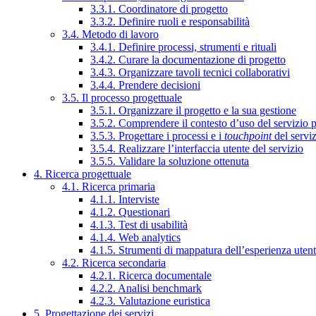
3.3.1. Coordinatore di progetto
3.3.2. Definire ruoli e responsabilità
3.4. Metodo di lavoro
3.4.1. Definire processi, strumenti e rituali
3.4.2. Curare la documentazione di progetto
3.4.3. Organizzare tavoli tecnici collaborativi
3.4.4. Prendere decisioni
3.5. Il processo progettuale
3.5.1. Organizzare il progetto e la sua gestione
3.5.2. Comprendere il contesto d’uso del servizio 
3.5.3. Progettare i processi e i
touchpoint
del servi
3.5.4. Realizzare l’interfaccia utente del servizio
3.5.5. Validare la soluzione ottenuta
4. Ricerca progettuale
4.1. Ricerca primaria
4.1.1. Interviste
4.1.2. Questionari
4.1.3. Test di usabilità
4.1.4. Web analytics
4.1.5. Strumenti di mappatura dell’esperienza uten
4.2. Ricerca secondaria
4.2.1. Ricerca documentale
4.2.2. Analisi benchmark
4.2.3. Valutazione euristica
5. Progettazione dei servizi