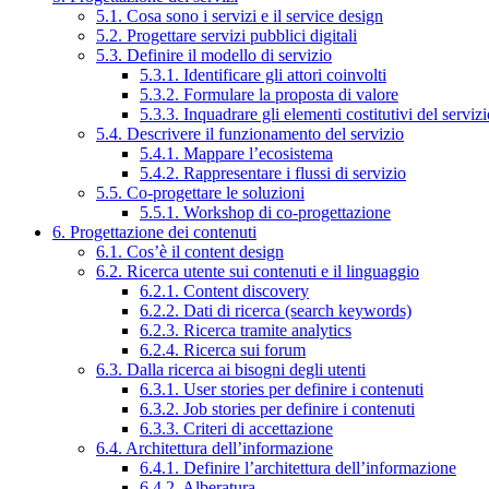
5.1. Cosa sono i servizi e il service design
5.2. Progettare servizi pubblici digitali
5.3. Definire il modello di servizio
5.3.1. Identificare gli attori coinvolti
5.3.2. Formulare la proposta di valore
5.3.3. Inquadrare gli elementi costitutivi del serviz
5.4. Descrivere il funzionamento del servizio
5.4.1. Mappare l’ecosistema
5.4.2. Rappresentare i flussi di servizio
5.5. Co-progettare le soluzioni
5.5.1. Workshop di co-progettazione
6. Progettazione dei contenuti
6.1. Cos’è il content design
6.2. Ricerca utente sui contenuti e il linguaggio
6.2.1. Content discovery
6.2.2. Dati di ricerca (search keywords)
6.2.3. Ricerca tramite analytics
6.2.4. Ricerca sui forum
6.3. Dalla ricerca ai bisogni degli utenti
6.3.1. User stories per definire i contenuti
6.3.2. Job stories per definire i contenuti
6.3.3. Criteri di accettazione
6.4. Architettura dell’informazione
6.4.1. Definire l’architettura dell’informazione
6.4.2. Alberatura