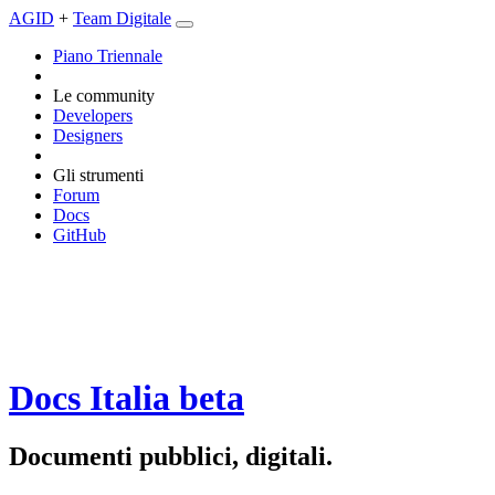
AGID
+
Team Digitale
Piano Triennale
Le community
Developers
Designers
Gli strumenti
Forum
Docs
GitHub
Docs Italia
beta
Documenti pubblici, digitali.