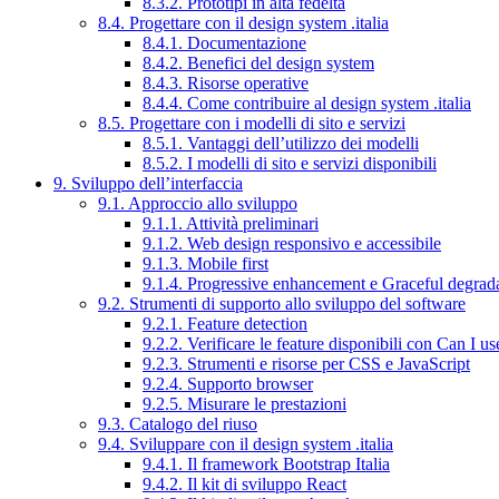
8.3.2. Prototipi in alta fedeltà
8.4. Progettare con il design system .italia
8.4.1. Documentazione
8.4.2. Benefici del design system
8.4.3. Risorse operative
8.4.4. Come contribuire al design system .italia
8.5. Progettare con i modelli di sito e servizi
8.5.1. Vantaggi dell’utilizzo dei modelli
8.5.2. I modelli di sito e servizi disponibili
9. Sviluppo dell’interfaccia
9.1. Approccio allo sviluppo
9.1.1. Attività preliminari
9.1.2. Web design responsivo e accessibile
9.1.3. Mobile first
9.1.4. Progressive enhancement e Graceful degrad
9.2. Strumenti di supporto allo sviluppo del software
9.2.1. Feature detection
9.2.2. Verificare le feature disponibili con Can I us
9.2.3. Strumenti e risorse per CSS e JavaScript
9.2.4. Supporto browser
9.2.5. Misurare le prestazioni
9.3. Catalogo del riuso
9.4. Sviluppare con il design system .italia
9.4.1. Il framework Bootstrap Italia
9.4.2. Il kit di sviluppo React