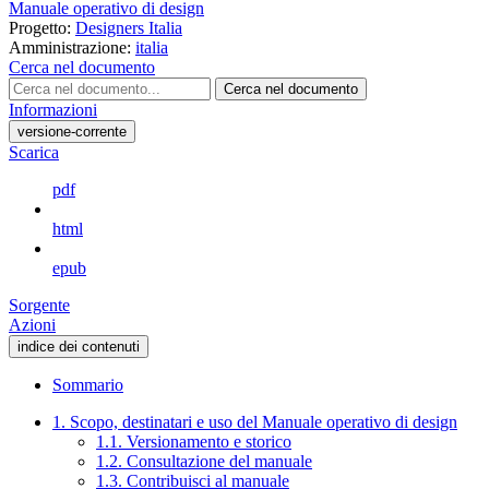
Manuale operativo di design
Progetto:
Designers Italia
Amministrazione:
italia
Cerca nel documento
Cerca nel documento
Informazioni
versione-corrente
Scarica
pdf
html
epub
Sorgente
Azioni
indice dei contenuti
Sommario
1. Scopo, destinatari e uso del Manuale operativo di design
1.1. Versionamento e storico
1.2. Consultazione del manuale
1.3. Contribuisci al manuale