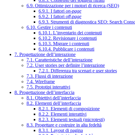
6.8.3. Consenso dei soggetti ritratti
6.9. Ottimizzazione per i motori di ricerca (SEO)
6.9.1. I fattori
on-page
6.9.2. I fattori
off-page
6.9.3. Strumenti di diagnostica SEO: Search Cons
6.10. Gestire i contenuti
6.10.1. L’inventario dei contenuti
6.10.2. Revisionare i contenuti
6.10.3. Migrare i contenuti
6.10.4. Pubblicare i contenuti
7. Progettazione dell’interazione
7.1. Caratteristiche dell’interazione
7.2. User stories per definire l’interazione
7.2.1. Differenza tra scenari e user stories
7.3. Flussi di interazione
7.4. Wireframe
7.5. Prototipi interattivi
8. Progettazione dell’interfaccia
8.1. Obiettivi dell’interfaccia
8.2. Elementi dell’interfaccia
8.2.1. Elementi di composizione
8.2.2. Elementi interattivi
8.2.3. Elementi testuali (microtesti)
8.3. Progettare e costruire in alta fedeltà
8.3.1. Layout di pagina