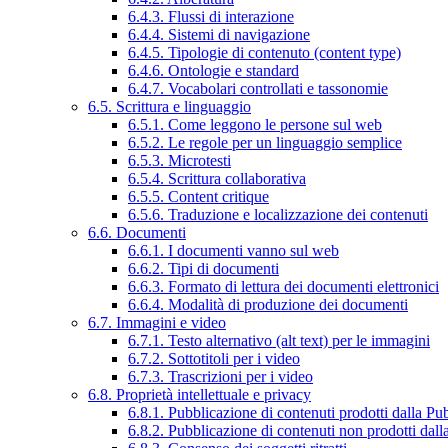
6.4.3. Flussi di interazione
6.4.4. Sistemi di navigazione
6.4.5. Tipologie di contenuto (content type)
6.4.6. Ontologie e standard
6.4.7. Vocabolari controllati e tassonomie
6.5. Scrittura e linguaggio
6.5.1. Come leggono le persone sul web
6.5.2. Le regole per un linguaggio semplice
6.5.3. Microtesti
6.5.4. Scrittura collaborativa
6.5.5. Content critique
6.5.6. Traduzione e localizzazione dei contenuti
6.6. Documenti
6.6.1. I documenti vanno sul web
6.6.2. Tipi di documenti
6.6.3. Formato di lettura dei documenti elettronici
6.6.4. Modalità di produzione dei documenti
6.7. Immagini e video
6.7.1. Testo alternativo (alt text) per le immagini
6.7.2. Sottotitoli per i video
6.7.3. Trascrizioni per i video
6.8. Proprietà intellettuale e privacy
6.8.1. Pubblicazione di contenuti prodotti dalla P
6.8.2. Pubblicazione di contenuti non prodotti dal