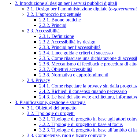
2. Introduzione al design per i servizi pubblici digitali
2.1. Design per l’amministrazione digitale (
e-government
2.2. L’approccio progettuale
2.2.1. Buone pratiche
2.2.2. Principi
2.3. Accessibilità
2.3.1. Definizione
2.3.2. Accessibilità by design
2.3.3. Principi per l’accessibilità
2.3.4. Linee guida e criteri di successo
2.3.5. Come rilasciare una dichiarazione di accessib
2.3.6. Meccanismo di feedback e procedura di attu
2.3.7. Obiettivi accessibilità
2.3.8. Normativa e approfondimenti
2.4. Privacy
2.4.1. Come rispettare la privacy sin dalla progettaz
2.4.2. Richiedi il consenso quando necessario
2.4.3. Le basi del sito web: architettura, informati
3. Pianificazione, gestione e strategia
3.1. Obiettivi del progetto
3.2. Tipologie di progetti
3.2.1. Tipologie di progetto in base agli attori coinv
3.2.2. Tipologie di progetto in base al focus
3.2.3. Tipologie di progetto in base all’ambito di i
3.3. Competenze, ruoli e figure coinvolte