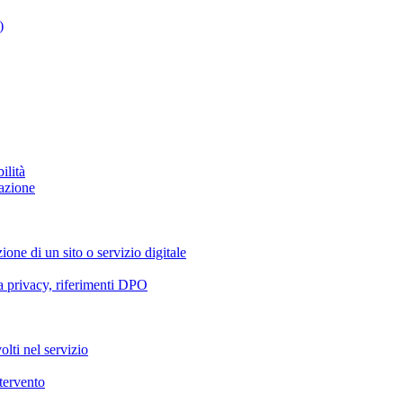
)
ilità
azione
ione di un sito o servizio digitale
va privacy, riferimenti DPO
olti nel servizio
ntervento