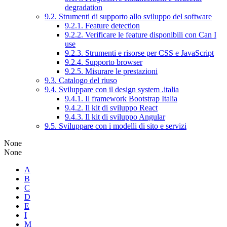
degradation
9.2. Strumenti di supporto allo sviluppo del software
9.2.1. Feature detection
9.2.2. Verificare le feature disponibili con Can I
use
9.2.3. Strumenti e risorse per CSS e JavaScript
9.2.4. Supporto browser
9.2.5. Misurare le prestazioni
9.3. Catalogo del riuso
9.4. Sviluppare con il design system .italia
9.4.1. Il framework Bootstrap Italia
9.4.2. Il kit di sviluppo React
9.4.3. Il kit di sviluppo Angular
9.5. Sviluppare con i modelli di sito e servizi
None
None
A
B
C
D
E
I
M