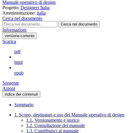
Manuale operativo di design
Progetto:
Designers Italia
Amministrazione:
italia
Cerca nel documento
Cerca nel documento
Informazioni
versione-corrente
Scarica
pdf
html
epub
Sorgente
Azioni
indice dei contenuti
Sommario
1. Scopo, destinatari e uso del Manuale operativo di design
1.1. Versionamento e storico
1.2. Consultazione del manuale
1.3. Contribuisci al manuale