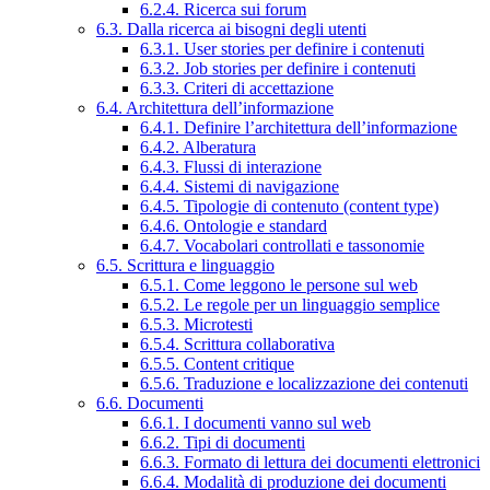
6.2.4. Ricerca sui forum
6.3. Dalla ricerca ai bisogni degli utenti
6.3.1. User stories per definire i contenuti
6.3.2. Job stories per definire i contenuti
6.3.3. Criteri di accettazione
6.4. Architettura dell’informazione
6.4.1. Definire l’architettura dell’informazione
6.4.2. Alberatura
6.4.3. Flussi di interazione
6.4.4. Sistemi di navigazione
6.4.5. Tipologie di contenuto (content type)
6.4.6. Ontologie e standard
6.4.7. Vocabolari controllati e tassonomie
6.5. Scrittura e linguaggio
6.5.1. Come leggono le persone sul web
6.5.2. Le regole per un linguaggio semplice
6.5.3. Microtesti
6.5.4. Scrittura collaborativa
6.5.5. Content critique
6.5.6. Traduzione e localizzazione dei contenuti
6.6. Documenti
6.6.1. I documenti vanno sul web
6.6.2. Tipi di documenti
6.6.3. Formato di lettura dei documenti elettronici
6.6.4. Modalità di produzione dei documenti