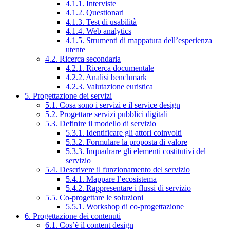
4.1.1. Interviste
4.1.2. Questionari
4.1.3. Test di usabilità
4.1.4. Web analytics
4.1.5. Strumenti di mappatura dell’esperienza
utente
4.2. Ricerca secondaria
4.2.1. Ricerca documentale
4.2.2. Analisi benchmark
4.2.3. Valutazione euristica
5. Progettazione dei servizi
5.1. Cosa sono i servizi e il service design
5.2. Progettare servizi pubblici digitali
5.3. Definire il modello di servizio
5.3.1. Identificare gli attori coinvolti
5.3.2. Formulare la proposta di valore
5.3.3. Inquadrare gli elementi costitutivi del
servizio
5.4. Descrivere il funzionamento del servizio
5.4.1. Mappare l’ecosistema
5.4.2. Rappresentare i flussi di servizio
5.5. Co-progettare le soluzioni
5.5.1. Workshop di co-progettazione
6. Progettazione dei contenuti
6.1. Cos’è il content design