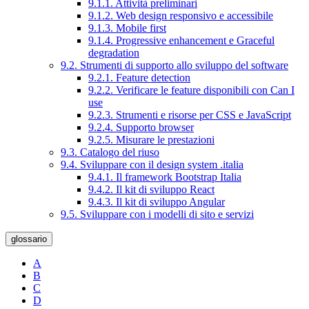
9.1.1. Attività preliminari
9.1.2. Web design responsivo e accessibile
9.1.3. Mobile first
9.1.4. Progressive enhancement e Graceful
degradation
9.2. Strumenti di supporto allo sviluppo del software
9.2.1. Feature detection
9.2.2. Verificare le feature disponibili con Can I
use
9.2.3. Strumenti e risorse per CSS e JavaScript
9.2.4. Supporto browser
9.2.5. Misurare le prestazioni
9.3. Catalogo del riuso
9.4. Sviluppare con il design system .italia
9.4.1. Il framework Bootstrap Italia
9.4.2. Il kit di sviluppo React
9.4.3. Il kit di sviluppo Angular
9.5. Sviluppare con i modelli di sito e servizi
glossario
A
B
C
D