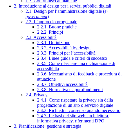
1.3. Contribuisci al manuale
2. Introduzione al design per i servizi pubblici digitali
2.1. Design per l’amministrazione digitale (
e-
government
)
2.2. L’approccio progettuale
2.2.1. Buone pratiche
2.2.2. Principi
2.3. Accessibilità
2.3.1. Definizione
2.3.2. Accessibilità by design
2.3.3. Principi per l’accessibilità
2.3.4. Linee guida e criteri di successo
2.3.5. Come rilasciare una dichiarazione di
accessibilità
2.3.6. Meccanismo di feedback e procedura di
attuazione
2.3.7. Obiettivi accessibilità
2.3.8. Normativa e approfondimenti
2.4. Privacy
2.4.1. Come rispettare la privacy sin dalla
progettazione di un sito o servizio digitale
2.4.2. Richiedi il consenso quando necessario
2.4.3. Le basi del sito web: architettura,
informativa privacy, riferimenti DPO
3. Pianificazione, gestione e strategia