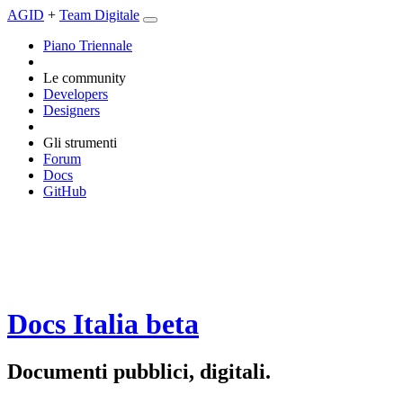
AGID
+
Team Digitale
Piano Triennale
Le community
Developers
Designers
Gli strumenti
Forum
Docs
GitHub
Docs Italia
beta
Documenti pubblici, digitali.