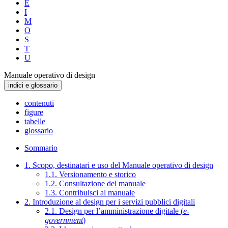
E
I
M
O
S
T
U
Manuale operativo di design
indici e glossario
contenuti
figure
tabelle
glossario
Sommario
1. Scopo, destinatari e uso del Manuale operativo di design
1.1. Versionamento e storico
1.2. Consultazione del manuale
1.3. Contribuisci al manuale
2. Introduzione al design per i servizi pubblici digitali
2.1. Design per l’amministrazione digitale (
e-
government
)