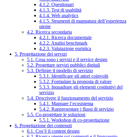
4.1.2. Questionari
4.1.3. Test di usabilità
4.1.4. Web analytics
4.1.5. Strumenti di mappatura dell’esperienza
utente
4.2. Ricerca secondaria
4.2.1. Ricerca documentale
4.2.2. Analisi benchmark
4.2.3. Valutazione euristica
5. Progettazione dei servizi
5.1. Cosa sono i servizi e il service design
5.2. Progettare servizi pubblici digitali
5.3. Definire il modello di servizio
5.3.1. Identificare gli attori coinvolti
5.3.2. Formulare la proposta di valore
5.3.3. Inquadrare gli elementi costitutivi del
servizio
5.4. Descrivere il funzionamento del servizio
5.4.1. Mappare l’ecosistema
5.4.2. Rappresentare i flussi di servizio
5.5. Co-progettare le soluzioni
5.5.1. Workshop di co-progettazione
6. Progettazione dei contenuti
6.1. Cos’è il content design
6.2. Ricerca utente sui contenuti e il linguaggio