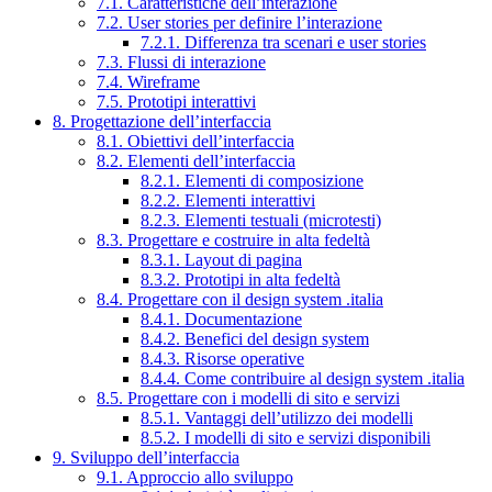
7.1. Caratteristiche dell’interazione
7.2. User stories per definire l’interazione
7.2.1. Differenza tra scenari e user stories
7.3. Flussi di interazione
7.4. Wireframe
7.5. Prototipi interattivi
8. Progettazione dell’interfaccia
8.1. Obiettivi dell’interfaccia
8.2. Elementi dell’interfaccia
8.2.1. Elementi di composizione
8.2.2. Elementi interattivi
8.2.3. Elementi testuali (microtesti)
8.3. Progettare e costruire in alta fedeltà
8.3.1. Layout di pagina
8.3.2. Prototipi in alta fedeltà
8.4. Progettare con il design system .italia
8.4.1. Documentazione
8.4.2. Benefici del design system
8.4.3. Risorse operative
8.4.4. Come contribuire al design system .italia
8.5. Progettare con i modelli di sito e servizi
8.5.1. Vantaggi dell’utilizzo dei modelli
8.5.2. I modelli di sito e servizi disponibili
9. Sviluppo dell’interfaccia
9.1. Approccio allo sviluppo