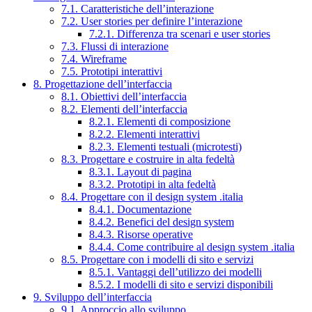
7.1. Caratteristiche dell’interazione
7.2. User stories per definire l’interazione
7.2.1. Differenza tra scenari e user stories
7.3. Flussi di interazione
7.4. Wireframe
7.5. Prototipi interattivi
8. Progettazione dell’interfaccia
8.1. Obiettivi dell’interfaccia
8.2. Elementi dell’interfaccia
8.2.1. Elementi di composizione
8.2.2. Elementi interattivi
8.2.3. Elementi testuali (microtesti)
8.3. Progettare e costruire in alta fedeltà
8.3.1. Layout di pagina
8.3.2. Prototipi in alta fedeltà
8.4. Progettare con il design system .italia
8.4.1. Documentazione
8.4.2. Benefici del design system
8.4.3. Risorse operative
8.4.4. Come contribuire al design system .italia
8.5. Progettare con i modelli di sito e servizi
8.5.1. Vantaggi dell’utilizzo dei modelli
8.5.2. I modelli di sito e servizi disponibili
9. Sviluppo dell’interfaccia
9.1. Approccio allo sviluppo