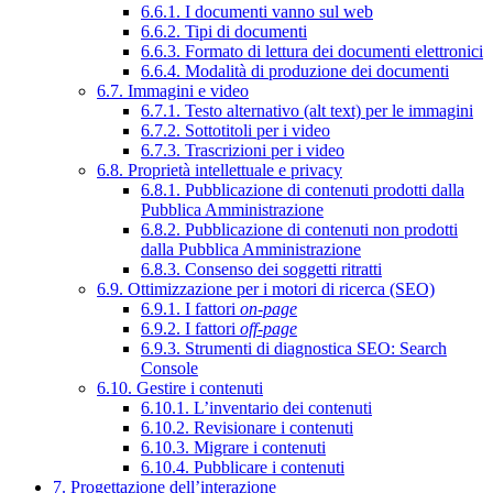
6.6.1. I documenti vanno sul web
6.6.2. Tipi di documenti
6.6.3. Formato di lettura dei documenti elettronici
6.6.4. Modalità di produzione dei documenti
6.7. Immagini e video
6.7.1. Testo alternativo (alt text) per le immagini
6.7.2. Sottotitoli per i video
6.7.3. Trascrizioni per i video
6.8. Proprietà intellettuale e privacy
6.8.1. Pubblicazione di contenuti prodotti dalla
Pubblica Amministrazione
6.8.2. Pubblicazione di contenuti non prodotti
dalla Pubblica Amministrazione
6.8.3. Consenso dei soggetti ritratti
6.9. Ottimizzazione per i motori di ricerca (SEO)
6.9.1. I fattori
on-page
6.9.2. I fattori
off-page
6.9.3. Strumenti di diagnostica SEO: Search
Console
6.10. Gestire i contenuti
6.10.1. L’inventario dei contenuti
6.10.2. Revisionare i contenuti
6.10.3. Migrare i contenuti
6.10.4. Pubblicare i contenuti
7. Progettazione dell’interazione