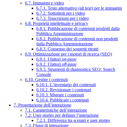
6.7. Immagini e video
6.7.1. Testo alternativo (alt text) per le immagini
6.7.2. Sottotitoli per i video
6.7.3. Trascrizioni per i video
6.8. Proprietà intellettuale e privacy
6.8.1. Pubblicazione di contenuti prodotti dalla
Pubblica Amministrazione
6.8.2. Pubblicazione di contenuti non prodotti
dalla Pubblica Amministrazione
6.8.3. Consenso dei soggetti ritratti
6.9. Ottimizzazione per i motori di ricerca (SEO)
6.9.1. I fattori
on-page
6.9.2. I fattori
off-page
6.9.3. Strumenti di diagnostica SEO: Search
Console
6.10. Gestire i contenuti
6.10.1. L’inventario dei contenuti
6.10.2. Revisionare i contenuti
6.10.3. Migrare i contenuti
6.10.4. Pubblicare i contenuti
7. Progettazione dell’interazione
7.1. Caratteristiche dell’interazione
7.2. User stories per definire l’interazione
7.2.1. Differenza tra scenari e user stories
7.3. Flussi di interazione