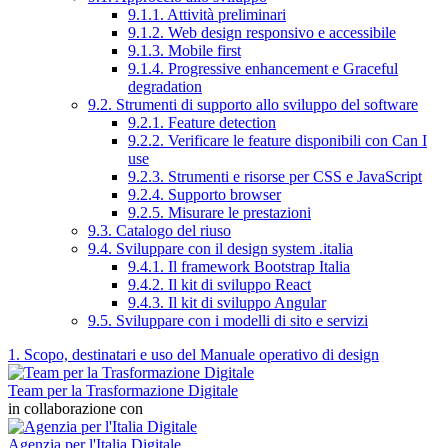
9.1.1. Attività preliminari
9.1.2. Web design responsivo e accessibile
9.1.3. Mobile first
9.1.4. Progressive enhancement e Graceful
degradation
9.2. Strumenti di supporto allo sviluppo del software
9.2.1. Feature detection
9.2.2. Verificare le feature disponibili con Can I
use
9.2.3. Strumenti e risorse per CSS e JavaScript
9.2.4. Supporto browser
9.2.5. Misurare le prestazioni
9.3. Catalogo del riuso
9.4. Sviluppare con il design system .italia
9.4.1. Il framework Bootstrap Italia
9.4.2. Il kit di sviluppo React
9.4.3. Il kit di sviluppo Angular
9.5. Sviluppare con i modelli di sito e servizi
1. Scopo, destinatari e uso del Manuale operativo di design
Team per la Trasformazione Digitale
in collaborazione con
Agenzia per l'Italia Digitale