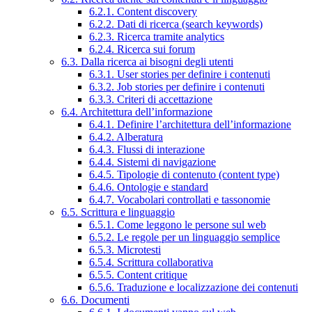
6.2.1. Content discovery
6.2.2. Dati di ricerca (search keywords)
6.2.3. Ricerca tramite analytics
6.2.4. Ricerca sui forum
6.3. Dalla ricerca ai bisogni degli utenti
6.3.1. User stories per definire i contenuti
6.3.2. Job stories per definire i contenuti
6.3.3. Criteri di accettazione
6.4. Architettura dell’informazione
6.4.1. Definire l’architettura dell’informazione
6.4.2. Alberatura
6.4.3. Flussi di interazione
6.4.4. Sistemi di navigazione
6.4.5. Tipologie di contenuto (content type)
6.4.6. Ontologie e standard
6.4.7. Vocabolari controllati e tassonomie
6.5. Scrittura e linguaggio
6.5.1. Come leggono le persone sul web
6.5.2. Le regole per un linguaggio semplice
6.5.3. Microtesti
6.5.4. Scrittura collaborativa
6.5.5. Content critique
6.5.6. Traduzione e localizzazione dei contenuti
6.6. Documenti