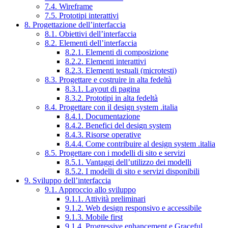
7.4. Wireframe
7.5. Prototipi interattivi
8. Progettazione dell’interfaccia
8.1. Obiettivi dell’interfaccia
8.2. Elementi dell’interfaccia
8.2.1. Elementi di composizione
8.2.2. Elementi interattivi
8.2.3. Elementi testuali (microtesti)
8.3. Progettare e costruire in alta fedeltà
8.3.1. Layout di pagina
8.3.2. Prototipi in alta fedeltà
8.4. Progettare con il design system .italia
8.4.1. Documentazione
8.4.2. Benefici del design system
8.4.3. Risorse operative
8.4.4. Come contribuire al design system .italia
8.5. Progettare con i modelli di sito e servizi
8.5.1. Vantaggi dell’utilizzo dei modelli
8.5.2. I modelli di sito e servizi disponibili
9. Sviluppo dell’interfaccia
9.1. Approccio allo sviluppo
9.1.1. Attività preliminari
9.1.2. Web design responsivo e accessibile
9.1.3. Mobile first
9.1.4. Progressive enhancement e Graceful