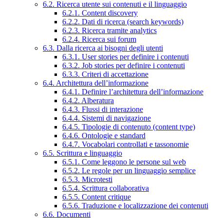
6.2. Ricerca utente sui contenuti e il linguaggio
6.2.1. Content discovery
6.2.2. Dati di ricerca (search keywords)
6.2.3. Ricerca tramite analytics
6.2.4. Ricerca sui forum
6.3. Dalla ricerca ai bisogni degli utenti
6.3.1. User stories per definire i contenuti
6.3.2. Job stories per definire i contenuti
6.3.3. Criteri di accettazione
6.4. Architettura dell’informazione
6.4.1. Definire l’architettura dell’informazione
6.4.2. Alberatura
6.4.3. Flussi di interazione
6.4.4. Sistemi di navigazione
6.4.5. Tipologie di contenuto (content type)
6.4.6. Ontologie e standard
6.4.7. Vocabolari controllati e tassonomie
6.5. Scrittura e linguaggio
6.5.1. Come leggono le persone sul web
6.5.2. Le regole per un linguaggio semplice
6.5.3. Microtesti
6.5.4. Scrittura collaborativa
6.5.5. Content critique
6.5.6. Traduzione e localizzazione dei contenuti
6.6. Documenti