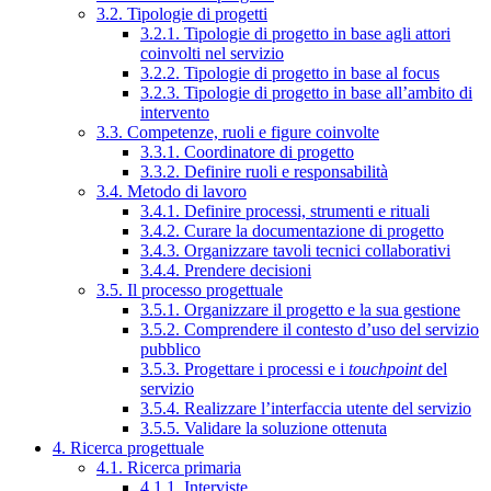
3.2. Tipologie di progetti
3.2.1. Tipologie di progetto in base agli attori
coinvolti nel servizio
3.2.2. Tipologie di progetto in base al focus
3.2.3. Tipologie di progetto in base all’ambito di
intervento
3.3. Competenze, ruoli e figure coinvolte
3.3.1. Coordinatore di progetto
3.3.2. Definire ruoli e responsabilità
3.4. Metodo di lavoro
3.4.1. Definire processi, strumenti e rituali
3.4.2. Curare la documentazione di progetto
3.4.3. Organizzare tavoli tecnici collaborativi
3.4.4. Prendere decisioni
3.5. Il processo progettuale
3.5.1. Organizzare il progetto e la sua gestione
3.5.2. Comprendere il contesto d’uso del servizio
pubblico
3.5.3. Progettare i processi e i
touchpoint
del
servizio
3.5.4. Realizzare l’interfaccia utente del servizio
3.5.5. Validare la soluzione ottenuta
4. Ricerca progettuale
4.1. Ricerca primaria
4.1.1. Interviste