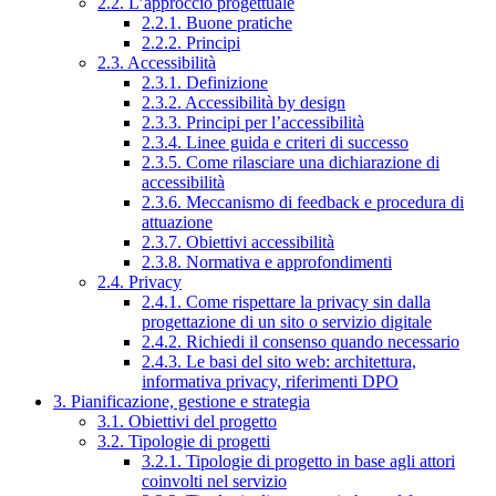
2.2. L’approccio progettuale
2.2.1. Buone pratiche
2.2.2. Principi
2.3. Accessibilità
2.3.1. Definizione
2.3.2. Accessibilità by design
2.3.3. Principi per l’accessibilità
2.3.4. Linee guida e criteri di successo
2.3.5. Come rilasciare una dichiarazione di
accessibilità
2.3.6. Meccanismo di feedback e procedura di
attuazione
2.3.7. Obiettivi accessibilità
2.3.8. Normativa e approfondimenti
2.4. Privacy
2.4.1. Come rispettare la privacy sin dalla
progettazione di un sito o servizio digitale
2.4.2. Richiedi il consenso quando necessario
2.4.3. Le basi del sito web: architettura,
informativa privacy, riferimenti DPO
3. Pianificazione, gestione e strategia
3.1. Obiettivi del progetto
3.2. Tipologie di progetti
3.2.1. Tipologie di progetto in base agli attori
coinvolti nel servizio