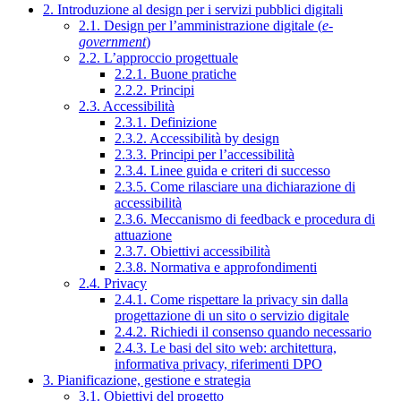
2. Introduzione al design per i servizi pubblici digitali
2.1. Design per l’amministrazione digitale (
e-
government
)
2.2. L’approccio progettuale
2.2.1. Buone pratiche
2.2.2. Principi
2.3. Accessibilità
2.3.1. Definizione
2.3.2. Accessibilità by design
2.3.3. Principi per l’accessibilità
2.3.4. Linee guida e criteri di successo
2.3.5. Come rilasciare una dichiarazione di
accessibilità
2.3.6. Meccanismo di feedback e procedura di
attuazione
2.3.7. Obiettivi accessibilità
2.3.8. Normativa e approfondimenti
2.4. Privacy
2.4.1. Come rispettare la privacy sin dalla
progettazione di un sito o servizio digitale
2.4.2. Richiedi il consenso quando necessario
2.4.3. Le basi del sito web: architettura,
informativa privacy, riferimenti DPO
3. Pianificazione, gestione e strategia
3.1. Obiettivi del progetto