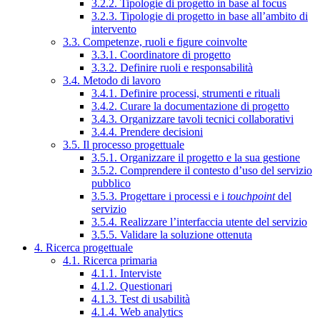
3.2.2. Tipologie di progetto in base al focus
3.2.3. Tipologie di progetto in base all’ambito di
intervento
3.3. Competenze, ruoli e figure coinvolte
3.3.1. Coordinatore di progetto
3.3.2. Definire ruoli e responsabilità
3.4. Metodo di lavoro
3.4.1. Definire processi, strumenti e rituali
3.4.2. Curare la documentazione di progetto
3.4.3. Organizzare tavoli tecnici collaborativi
3.4.4. Prendere decisioni
3.5. Il processo progettuale
3.5.1. Organizzare il progetto e la sua gestione
3.5.2. Comprendere il contesto d’uso del servizio
pubblico
3.5.3. Progettare i processi e i
touchpoint
del
servizio
3.5.4. Realizzare l’interfaccia utente del servizio
3.5.5. Validare la soluzione ottenuta
4. Ricerca progettuale
4.1. Ricerca primaria
4.1.1. Interviste
4.1.2. Questionari
4.1.3. Test di usabilità
4.1.4. Web analytics