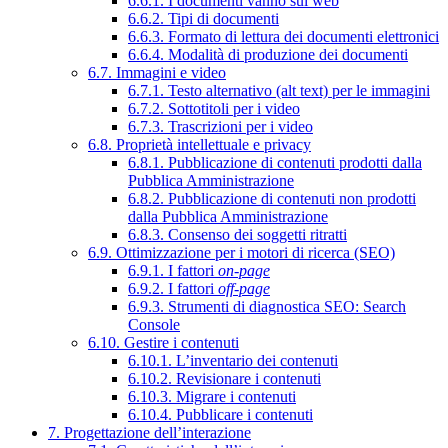
6.6.1. I documenti vanno sul web
6.6.2. Tipi di documenti
6.6.3. Formato di lettura dei documenti elettronici
6.6.4. Modalità di produzione dei documenti
6.7. Immagini e video
6.7.1. Testo alternativo (alt text) per le immagini
6.7.2. Sottotitoli per i video
6.7.3. Trascrizioni per i video
6.8. Proprietà intellettuale e privacy
6.8.1. Pubblicazione di contenuti prodotti dalla
Pubblica Amministrazione
6.8.2. Pubblicazione di contenuti non prodotti
dalla Pubblica Amministrazione
6.8.3. Consenso dei soggetti ritratti
6.9. Ottimizzazione per i motori di ricerca (SEO)
6.9.1. I fattori
on-page
6.9.2. I fattori
off-page
6.9.3. Strumenti di diagnostica SEO: Search
Console
6.10. Gestire i contenuti
6.10.1. L’inventario dei contenuti
6.10.2. Revisionare i contenuti
6.10.3. Migrare i contenuti
6.10.4. Pubblicare i contenuti
7. Progettazione dell’interazione