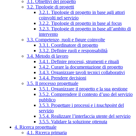
3.1. Obiettivi del progetto
3.2. Tipologie di progetti
3.2.1. Tipologie di progetto in base agli attori
coinvolti nel servizio
3.2.2. Tipologie di progetto in base al focus
3.2.3. Tipologie di progetto in base all’ambito di
intervento
3.3. Competenze, ruoli e figure coinvolte
3.3.1. Coordinatore di progetto
3.3.2. Definire ruoli e responsabilità
3.4. Metodo di lavoro
3.4.1. Definire processi, strumenti e rituali
3.4.2. Curare la documentazione di progetto
3.4.3. Organizzare tavoli tecnici collaborativi
3.4.4. Prendere decisioni
3.5. Il processo progettuale
3.5.1. Organizzare il progetto e la sua gestione
3.5.2. Comprendere il contesto d’uso del servizio
pubblico
3.5.3. Progettare i processi e i
touchpoint
del
servizio
3.5.4. Realizzare l’interfaccia utente del servizio
3.5.5. Validare la soluzione ottenuta
4. Ricerca progettuale
4.1. Ricerca primaria