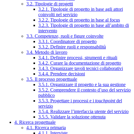
3.2. Tipologie di progetti
3.2.1. Tipologie di progetto in base agli attori
coinvolti nel servizio
3.2.2. Tipologie di progetto in base al focus
3.2.3. Tipologie di progetto in base all’ambito di
intervento
3.3. Competenze, ruoli e figure coinvolte
3.3.1. Coordinatore di progetto
3.3.2. Definire ruoli e responsabilità
3.4. Metodo di lavoro
3.4.1. Definire processi, strumenti e rituali
3.4.2. Curare la documentazione di progetto
3.4.3. Organizzare tavoli tecnici collaborativi
3.4.4. Prendere decisioni
3.5. Il processo progettuale
3.5.1. Organizzare il progetto e la sua gestione
3.5.2. Comprendere il contesto d’uso del servizio
pubblico
3.5.3. Progettare i processi e i
touchpoint
del
servizio
3.5.4. Realizzare l’interfaccia utente del servizio
3.5.5. Validare la soluzione ottenuta
4. Ricerca progettuale
4.1. Ricerca primaria
4.1.1. Interviste