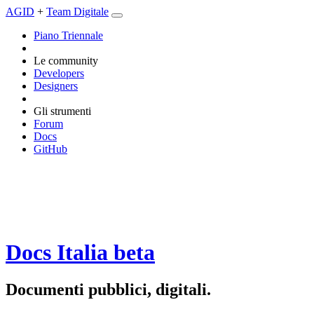
AGID
+
Team Digitale
Piano Triennale
Le community
Developers
Designers
Gli strumenti
Forum
Docs
GitHub
Docs Italia
beta
Documenti pubblici, digitali.