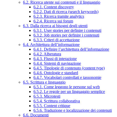
6.2. Ricerca utente sui contenuti e il linguaggio
6.2.1. Content discovery
6.2.2. Dati di ricerca (search keywords)
6.2.3. Ricerca tramite analytics
6.2.4. Ricerca sui forum
6.3. Dalla ricerca ai bisogni degli utenti
6.3.1. User stories per definire i contenuti
6.3.2. Job stories per definire i contenuti
6.3.3. Criteri di accettazione
6.4. Architettura dell’informazione
6.4.1. Definire l’architettura dell’informazione
6.4.2. Alberatura
6.4.3. Flussi di interazione
6.4.4. Sistemi di navigazione
6.4.5. Tipologie di contenuto (content type)
6.4.6. Ontologie e standard
6.4.7. Vocabolari controllati e tassonomie
6.5. Scrittura e linguaggio
6.5.1. Come leggono le persone sul web
6.5.2. Le regole per un linguaggio semplice
6.5.3. Microtesti
6.5.4. Scrittura collaborativa
6.5.5. Content critique
6.5.6. Traduzione e localizzazione dei contenuti
6.6. Documenti