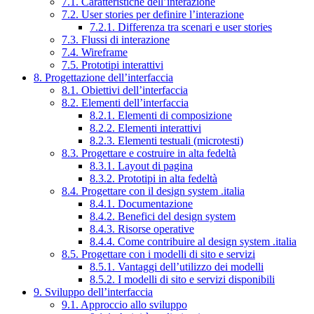
7.1. Caratteristiche dell’interazione
7.2. User stories per definire l’interazione
7.2.1. Differenza tra scenari e user stories
7.3. Flussi di interazione
7.4. Wireframe
7.5. Prototipi interattivi
8. Progettazione dell’interfaccia
8.1. Obiettivi dell’interfaccia
8.2. Elementi dell’interfaccia
8.2.1. Elementi di composizione
8.2.2. Elementi interattivi
8.2.3. Elementi testuali (microtesti)
8.3. Progettare e costruire in alta fedeltà
8.3.1. Layout di pagina
8.3.2. Prototipi in alta fedeltà
8.4. Progettare con il design system .italia
8.4.1. Documentazione
8.4.2. Benefici del design system
8.4.3. Risorse operative
8.4.4. Come contribuire al design system .italia
8.5. Progettare con i modelli di sito e servizi
8.5.1. Vantaggi dell’utilizzo dei modelli
8.5.2. I modelli di sito e servizi disponibili
9. Sviluppo dell’interfaccia
9.1. Approccio allo sviluppo