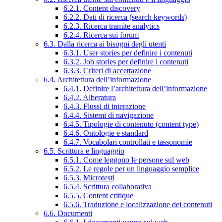
6.2.1. Content discovery
6.2.2. Dati di ricerca (search keywords)
6.2.3. Ricerca tramite analytics
6.2.4. Ricerca sui forum
6.3. Dalla ricerca ai bisogni degli utenti
6.3.1. User stories per definire i contenuti
6.3.2. Job stories per definire i contenuti
6.3.3. Criteri di accettazione
6.4. Architettura dell’informazione
6.4.1. Definire l’architettura dell’informazione
6.4.2. Alberatura
6.4.3. Flussi di interazione
6.4.4. Sistemi di navigazione
6.4.5. Tipologie di contenuto (content type)
6.4.6. Ontologie e standard
6.4.7. Vocabolari controllati e tassonomie
6.5. Scrittura e linguaggio
6.5.1. Come leggono le persone sul web
6.5.2. Le regole per un linguaggio semplice
6.5.3. Microtesti
6.5.4. Scrittura collaborativa
6.5.5. Content critique
6.5.6. Traduzione e localizzazione dei contenuti
6.6. Documenti