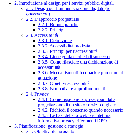
2. Introduzione al design per i servizi pubblici digitali
2.1. Design per l’amministrazione digitale (
e-
government
)
2.2. L’approccio progettuale
2.2.1. Buone pratiche
2.2.2. Principi
2.3. Accessibilità
2.3.1. Definizione
2.3.2. Accessibilità by design
2.3.3. Principi per l’accessibilità
2.3.4. Linee guida e criteri di successo
2.3.5. Come rilasciare una dichiarazione di
accessibilità
2.3.6. Meccanismo di feedback e procedura di
attuazione
2.3.7. Obiettivi accessibilità
2.3.8. Normativa e approfondimenti
2.4. Privacy
2.4.1. Come rispettare la privacy sin dalla
progettazione di un sito o servizio digitale
2.4.2. Richiedi il consenso quando necessario
2.4.3. Le basi del sito web: architettura,
informativa privacy, riferimenti DPO
3. Pianificazione, gestione e strategia
3.1. Obiettivi del progetto