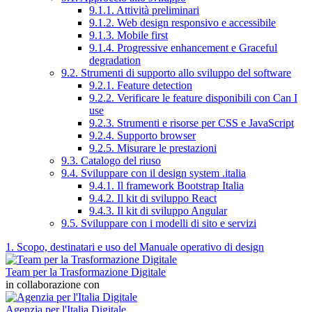
9.1.1. Attività preliminari
9.1.2. Web design responsivo e accessibile
9.1.3. Mobile first
9.1.4. Progressive enhancement e Graceful
degradation
9.2. Strumenti di supporto allo sviluppo del software
9.2.1. Feature detection
9.2.2. Verificare le feature disponibili con Can I
use
9.2.3. Strumenti e risorse per CSS e JavaScript
9.2.4. Supporto browser
9.2.5. Misurare le prestazioni
9.3. Catalogo del riuso
9.4. Sviluppare con il design system .italia
9.4.1. Il framework Bootstrap Italia
9.4.2. Il kit di sviluppo React
9.4.3. Il kit di sviluppo Angular
9.5. Sviluppare con i modelli di sito e servizi
1. Scopo, destinatari e uso del Manuale operativo di design
Team per la Trasformazione Digitale
in collaborazione con
Agenzia per l'Italia Digitale