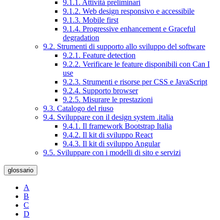
9.1.1. Attività preliminari
9.1.2. Web design responsivo e accessibile
9.1.3. Mobile first
9.1.4. Progressive enhancement e Graceful
degradation
9.2. Strumenti di supporto allo sviluppo del software
9.2.1. Feature detection
9.2.2. Verificare le feature disponibili con Can I
use
9.2.3. Strumenti e risorse per CSS e JavaScript
9.2.4. Supporto browser
9.2.5. Misurare le prestazioni
9.3. Catalogo del riuso
9.4. Sviluppare con il design system .italia
9.4.1. Il framework Bootstrap Italia
9.4.2. Il kit di sviluppo React
9.4.3. Il kit di sviluppo Angular
9.5. Sviluppare con i modelli di sito e servizi
glossario
A
B
C
D