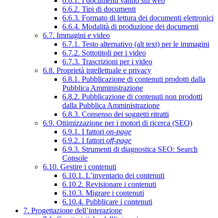
6.6.1. I documenti vanno sul web
6.6.2. Tipi di documenti
6.6.3. Formato di lettura dei documenti elettronici
6.6.4. Modalità di produzione dei documenti
6.7. Immagini e video
6.7.1. Testo alternativo (alt text) per le immagini
6.7.2. Sottotitoli per i video
6.7.3. Trascrizioni per i video
6.8. Proprietà intellettuale e privacy
6.8.1. Pubblicazione di contenuti prodotti dalla
Pubblica Amministrazione
6.8.2. Pubblicazione di contenuti non prodotti
dalla Pubblica Amministrazione
6.8.3. Consenso dei soggetti ritratti
6.9. Ottimizzazione per i motori di ricerca (SEO)
6.9.1. I fattori
on-page
6.9.2. I fattori
off-page
6.9.3. Strumenti di diagnostica SEO: Search
Console
6.10. Gestire i contenuti
6.10.1. L’inventario dei contenuti
6.10.2. Revisionare i contenuti
6.10.3. Migrare i contenuti
6.10.4. Pubblicare i contenuti
7. Progettazione dell’interazione