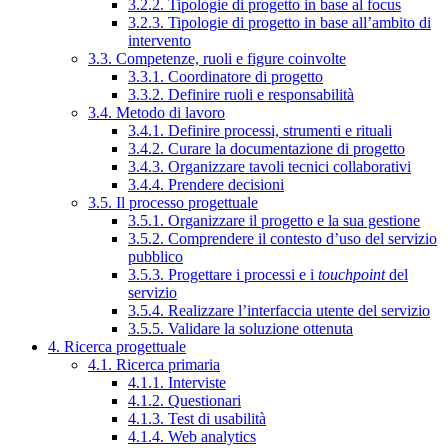
3.2.2. Tipologie di progetto in base al focus
3.2.3. Tipologie di progetto in base all’ambito di
intervento
3.3. Competenze, ruoli e figure coinvolte
3.3.1. Coordinatore di progetto
3.3.2. Definire ruoli e responsabilità
3.4. Metodo di lavoro
3.4.1. Definire processi, strumenti e rituali
3.4.2. Curare la documentazione di progetto
3.4.3. Organizzare tavoli tecnici collaborativi
3.4.4. Prendere decisioni
3.5. Il processo progettuale
3.5.1. Organizzare il progetto e la sua gestione
3.5.2. Comprendere il contesto d’uso del servizio
pubblico
3.5.3. Progettare i processi e i
touchpoint
del
servizio
3.5.4. Realizzare l’interfaccia utente del servizio
3.5.5. Validare la soluzione ottenuta
4. Ricerca progettuale
4.1. Ricerca primaria
4.1.1. Interviste
4.1.2. Questionari
4.1.3. Test di usabilità
4.1.4. Web analytics