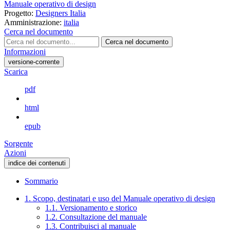
Manuale operativo di design
Progetto:
Designers Italia
Amministrazione:
italia
Cerca nel documento
Cerca nel documento
Informazioni
versione-corrente
Scarica
pdf
html
epub
Sorgente
Azioni
indice dei contenuti
Sommario
1. Scopo, destinatari e uso del Manuale operativo di design
1.1. Versionamento e storico
1.2. Consultazione del manuale
1.3. Contribuisci al manuale