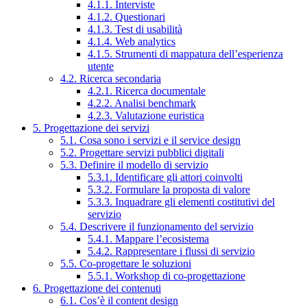
4.1.1. Interviste
4.1.2. Questionari
4.1.3. Test di usabilità
4.1.4. Web analytics
4.1.5. Strumenti di mappatura dell’esperienza
utente
4.2. Ricerca secondaria
4.2.1. Ricerca documentale
4.2.2. Analisi benchmark
4.2.3. Valutazione euristica
5. Progettazione dei servizi
5.1. Cosa sono i servizi e il service design
5.2. Progettare servizi pubblici digitali
5.3. Definire il modello di servizio
5.3.1. Identificare gli attori coinvolti
5.3.2. Formulare la proposta di valore
5.3.3. Inquadrare gli elementi costitutivi del
servizio
5.4. Descrivere il funzionamento del servizio
5.4.1. Mappare l’ecosistema
5.4.2. Rappresentare i flussi di servizio
5.5. Co-progettare le soluzioni
5.5.1. Workshop di co-progettazione
6. Progettazione dei contenuti
6.1. Cos’è il content design