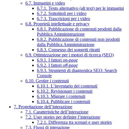
6.7. Immagini e video
6.7.1. Testo alternativo (alt text) per le immagini
6.7.2. Sottotitoli per i video
6.7.3. Trascrizioni per i video
6.8. Proprietà intellettuale e privacy
6.8.1. Pubblicazione di contenuti prodotti dalla
Pubblica Amministrazione
6.8.2. Pubblicazione di contenuti non prodotti
dalla Pubblica Amministrazione
6.8.3. Consenso dei soggetti ritratti
6.9. Ottimizzazione per i motori di ricerca (SEO)
6.9.1. I fattori
on-page
6.9.2. I fattori
off-page
6.9.3. Strumenti di diagnostica SEO: Search
Console
6.10. Gestire i contenuti
6.10.1. L’inventario dei contenuti
6.10.2. Revisionare i contenuti
6.10.3. Migrare i contenuti
6.10.4. Pubblicare i contenuti
7. Progettazione dell’interazione
7.1. Caratteristiche dell’interazione
7.2. User stories per definire l’interazione
7.2.1. Differenza tra scenari e user stories
7.3. Flussi di interazione