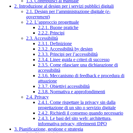
1.3. Contribuisci al manuale
2. Introduzione al design per i servizi pubblici digitali
2.1. Design per l’amministrazione digitale (
e-
government
)
2.2. L’approccio progettuale
2.2.1. Buone pratiche
2.2.2. Principi
2.3. Accessibilità
2.3.1. Definizione
2.3.2. Accessibilità by design
2.3.3. Principi per l’accessibilità
2.3.4. Linee guida e criteri di successo
2.3.5. Come rilasciare una dichiarazione di
accessibilità
2.3.6. Meccanismo di feedback e procedura di
attuazione
2.3.7. Obiettivi accessibilità
2.3.8. Normativa e approfondimenti
2.4. Privacy
2.4.1. Come rispettare la privacy sin dalla
progettazione di un sito o servizio digitale
2.4.2. Richiedi il consenso quando necessario
2.4.3. Le basi del sito web: architettura,
informativa privacy, riferimenti DPO
3. Pianificazione, gestione e strategia