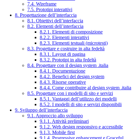
7.4. Wireframe
7.5. Prototipi interattivi
8. Progettazione dell’interfaccia
8.1. Obiettivi dell’interfaccia
8.2. Elementi dell’interfaccia
8.2.1. Elementi di composizione
8.2.2. Elementi interattivi
8.2.3. Elementi testuali (microtesti)
8.3. Progettare e costruire in alta fedeltà
8.3.1. Layout di pagina
8.3.2. Prototipi in alta fedeltà
8.4. Progettare con il design system .italia
8.4.1. Documentazione
8.4.2. Benefici del design system
8.4.3. Risorse operative
8.4.4. Come contribuire al design system .italia
8.5. Progettare con i modelli di sito e servizi
8.5.1. Vantaggi dell’utilizzo dei modelli
8.5.2. I modelli di sito e servizi disponibili
9. Sviluppo dell’interfaccia
9.1. Approccio allo sviluppo
9.1.1. Attività preliminari
9.1.2. Web design responsivo e accessibile
9.1.3. Mobile first
9.1.4. Progressive enhancement e Graceful