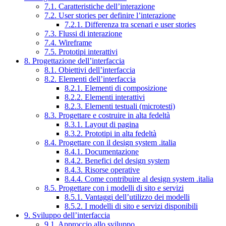
7.1. Caratteristiche dell’interazione
7.2. User stories per definire l’interazione
7.2.1. Differenza tra scenari e user stories
7.3. Flussi di interazione
7.4. Wireframe
7.5. Prototipi interattivi
8. Progettazione dell’interfaccia
8.1. Obiettivi dell’interfaccia
8.2. Elementi dell’interfaccia
8.2.1. Elementi di composizione
8.2.2. Elementi interattivi
8.2.3. Elementi testuali (microtesti)
8.3. Progettare e costruire in alta fedeltà
8.3.1. Layout di pagina
8.3.2. Prototipi in alta fedeltà
8.4. Progettare con il design system .italia
8.4.1. Documentazione
8.4.2. Benefici del design system
8.4.3. Risorse operative
8.4.4. Come contribuire al design system .italia
8.5. Progettare con i modelli di sito e servizi
8.5.1. Vantaggi dell’utilizzo dei modelli
8.5.2. I modelli di sito e servizi disponibili
9. Sviluppo dell’interfaccia
9.1. Approccio allo sviluppo