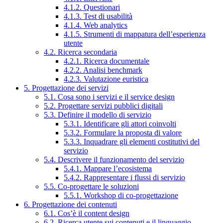
4.1.2. Questionari
4.1.3. Test di usabilità
4.1.4. Web analytics
4.1.5. Strumenti di mappatura dell’esperienza
utente
4.2. Ricerca secondaria
4.2.1. Ricerca documentale
4.2.2. Analisi benchmark
4.2.3. Valutazione euristica
5. Progettazione dei servizi
5.1. Cosa sono i servizi e il service design
5.2. Progettare servizi pubblici digitali
5.3. Definire il modello di servizio
5.3.1. Identificare gli attori coinvolti
5.3.2. Formulare la proposta di valore
5.3.3. Inquadrare gli elementi costitutivi del
servizio
5.4. Descrivere il funzionamento del servizio
5.4.1. Mappare l’ecosistema
5.4.2. Rappresentare i flussi di servizio
5.5. Co-progettare le soluzioni
5.5.1. Workshop di co-progettazione
6. Progettazione dei contenuti
6.1. Cos’è il content design
6.2. Ricerca utente sui contenuti e il linguaggio