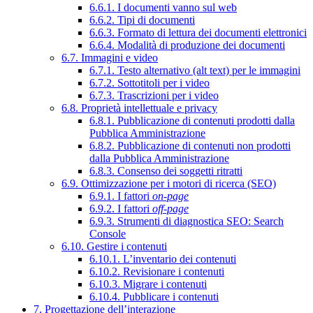
6.6.1. I documenti vanno sul web
6.6.2. Tipi di documenti
6.6.3. Formato di lettura dei documenti elettronici
6.6.4. Modalità di produzione dei documenti
6.7. Immagini e video
6.7.1. Testo alternativo (alt text) per le immagini
6.7.2. Sottotitoli per i video
6.7.3. Trascrizioni per i video
6.8. Proprietà intellettuale e privacy
6.8.1. Pubblicazione di contenuti prodotti dalla
Pubblica Amministrazione
6.8.2. Pubblicazione di contenuti non prodotti
dalla Pubblica Amministrazione
6.8.3. Consenso dei soggetti ritratti
6.9. Ottimizzazione per i motori di ricerca (SEO)
6.9.1. I fattori
on-page
6.9.2. I fattori
off-page
6.9.3. Strumenti di diagnostica SEO: Search
Console
6.10. Gestire i contenuti
6.10.1. L’inventario dei contenuti
6.10.2. Revisionare i contenuti
6.10.3. Migrare i contenuti
6.10.4. Pubblicare i contenuti
7. Progettazione dell’interazione