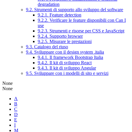
degradation
9.2. Strumenti di supporto allo sviluppo del software
9.2.1. Feature detection
9.2.2. Verificare le feature disponibili con Can I
use
9.2.3. Strumenti e risorse per CSS e JavaScript
9.2.4. Supporto browser
9.2.5. Misurare le prestazioni
9.3. Catalogo del riuso
9.4. Sviluppare con il design system .italia
9.4.1. Il framework Bootstrap Italia
9.4.2. Il kit di sviluppo React
9.4.3. Il kit di sviluppo Angular
9.5. Sviluppare con i modelli di sito e servizi
None
None
A
B
C
D
E
I
M