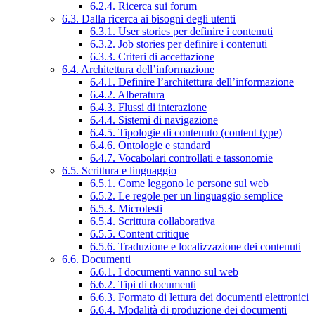
6.2.4. Ricerca sui forum
6.3. Dalla ricerca ai bisogni degli utenti
6.3.1. User stories per definire i contenuti
6.3.2. Job stories per definire i contenuti
6.3.3. Criteri di accettazione
6.4. Architettura dell’informazione
6.4.1. Definire l’architettura dell’informazione
6.4.2. Alberatura
6.4.3. Flussi di interazione
6.4.4. Sistemi di navigazione
6.4.5. Tipologie di contenuto (content type)
6.4.6. Ontologie e standard
6.4.7. Vocabolari controllati e tassonomie
6.5. Scrittura e linguaggio
6.5.1. Come leggono le persone sul web
6.5.2. Le regole per un linguaggio semplice
6.5.3. Microtesti
6.5.4. Scrittura collaborativa
6.5.5. Content critique
6.5.6. Traduzione e localizzazione dei contenuti
6.6. Documenti
6.6.1. I documenti vanno sul web
6.6.2. Tipi di documenti
6.6.3. Formato di lettura dei documenti elettronici
6.6.4. Modalità di produzione dei documenti