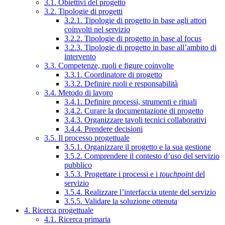
3.1. Obiettivi del progetto
3.2. Tipologie di progetti
3.2.1. Tipologie di progetto in base agli attori
coinvolti nel servizio
3.2.2. Tipologie di progetto in base al focus
3.2.3. Tipologie di progetto in base all’ambito di
intervento
3.3. Competenze, ruoli e figure coinvolte
3.3.1. Coordinatore di progetto
3.3.2. Definire ruoli e responsabilità
3.4. Metodo di lavoro
3.4.1. Definire processi, strumenti e rituali
3.4.2. Curare la documentazione di progetto
3.4.3. Organizzare tavoli tecnici collaborativi
3.4.4. Prendere decisioni
3.5. Il processo progettuale
3.5.1. Organizzare il progetto e la sua gestione
3.5.2. Comprendere il contesto d’uso del servizio
pubblico
3.5.3. Progettare i processi e i
touchpoint
del
servizio
3.5.4. Realizzare l’interfaccia utente del servizio
3.5.5. Validare la soluzione ottenuta
4. Ricerca progettuale
4.1. Ricerca primaria