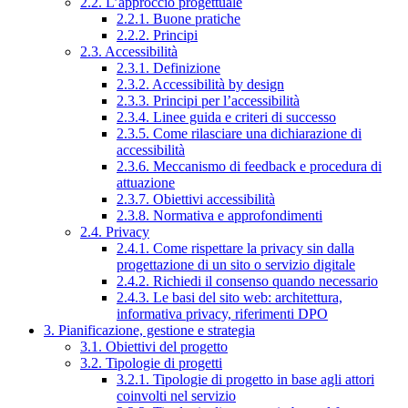
2.2. L’approccio progettuale
2.2.1. Buone pratiche
2.2.2. Principi
2.3. Accessibilità
2.3.1. Definizione
2.3.2. Accessibilità by design
2.3.3. Principi per l’accessibilità
2.3.4. Linee guida e criteri di successo
2.3.5. Come rilasciare una dichiarazione di
accessibilità
2.3.6. Meccanismo di feedback e procedura di
attuazione
2.3.7. Obiettivi accessibilità
2.3.8. Normativa e approfondimenti
2.4. Privacy
2.4.1. Come rispettare la privacy sin dalla
progettazione di un sito o servizio digitale
2.4.2. Richiedi il consenso quando necessario
2.4.3. Le basi del sito web: architettura,
informativa privacy, riferimenti DPO
3. Pianificazione, gestione e strategia
3.1. Obiettivi del progetto
3.2. Tipologie di progetti
3.2.1. Tipologie di progetto in base agli attori
coinvolti nel servizio