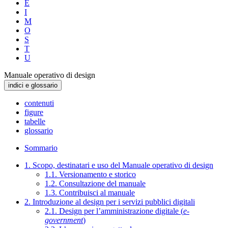
E
I
M
O
S
T
U
Manuale operativo di design
indici e glossario
contenuti
figure
tabelle
glossario
Sommario
1. Scopo, destinatari e uso del Manuale operativo di design
1.1. Versionamento e storico
1.2. Consultazione del manuale
1.3. Contribuisci al manuale
2. Introduzione al design per i servizi pubblici digitali
2.1. Design per l’amministrazione digitale (
e-
government
)