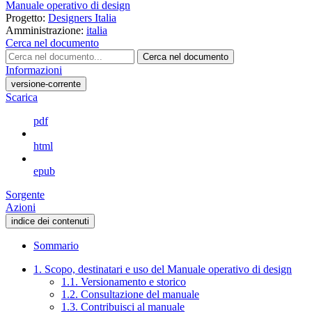
Manuale operativo di design
Progetto:
Designers Italia
Amministrazione:
italia
Cerca nel documento
Cerca nel documento
Informazioni
versione-corrente
Scarica
pdf
html
epub
Sorgente
Azioni
indice dei contenuti
Sommario
1. Scopo, destinatari e uso del Manuale operativo di design
1.1. Versionamento e storico
1.2. Consultazione del manuale
1.3. Contribuisci al manuale