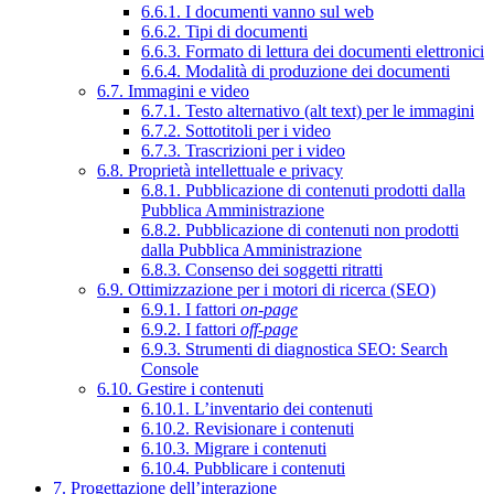
6.6.1. I documenti vanno sul web
6.6.2. Tipi di documenti
6.6.3. Formato di lettura dei documenti elettronici
6.6.4. Modalità di produzione dei documenti
6.7. Immagini e video
6.7.1. Testo alternativo (alt text) per le immagini
6.7.2. Sottotitoli per i video
6.7.3. Trascrizioni per i video
6.8. Proprietà intellettuale e privacy
6.8.1. Pubblicazione di contenuti prodotti dalla
Pubblica Amministrazione
6.8.2. Pubblicazione di contenuti non prodotti
dalla Pubblica Amministrazione
6.8.3. Consenso dei soggetti ritratti
6.9. Ottimizzazione per i motori di ricerca (SEO)
6.9.1. I fattori
on-page
6.9.2. I fattori
off-page
6.9.3. Strumenti di diagnostica SEO: Search
Console
6.10. Gestire i contenuti
6.10.1. L’inventario dei contenuti
6.10.2. Revisionare i contenuti
6.10.3. Migrare i contenuti
6.10.4. Pubblicare i contenuti
7. Progettazione dell’interazione