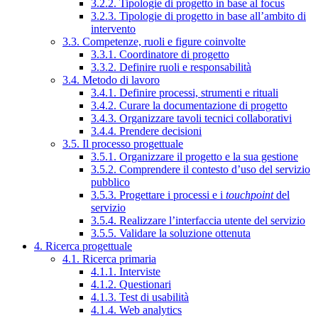
3.2.2. Tipologie di progetto in base al focus
3.2.3. Tipologie di progetto in base all’ambito di
intervento
3.3. Competenze, ruoli e figure coinvolte
3.3.1. Coordinatore di progetto
3.3.2. Definire ruoli e responsabilità
3.4. Metodo di lavoro
3.4.1. Definire processi, strumenti e rituali
3.4.2. Curare la documentazione di progetto
3.4.3. Organizzare tavoli tecnici collaborativi
3.4.4. Prendere decisioni
3.5. Il processo progettuale
3.5.1. Organizzare il progetto e la sua gestione
3.5.2. Comprendere il contesto d’uso del servizio
pubblico
3.5.3. Progettare i processi e i
touchpoint
del
servizio
3.5.4. Realizzare l’interfaccia utente del servizio
3.5.5. Validare la soluzione ottenuta
4. Ricerca progettuale
4.1. Ricerca primaria
4.1.1. Interviste
4.1.2. Questionari
4.1.3. Test di usabilità
4.1.4. Web analytics