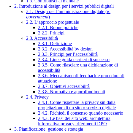
1.3. Contribuisci al manuale
2. Introduzione al design per i servizi pubblici digitali
2.1. Design per l’amministrazione digitale (
e-
government
)
2.2. L’approccio progettuale
2.2.1. Buone pratiche
2.2.2. Principi
2.3. Accessibilità
2.3.1. Definizione
2.3.2. Accessibilità by design
2.3.3. Principi per l’accessibilità
2.3.4. Linee guida e criteri di successo
2.3.5. Come rilasciare una dichiarazione di
accessibilità
2.3.6. Meccanismo di feedback e procedura di
attuazione
2.3.7. Obiettivi accessibilità
2.3.8. Normativa e approfondimenti
2.4. Privacy
2.4.1. Come rispettare la privacy sin dalla
progettazione di un sito o servizio digitale
2.4.2. Richiedi il consenso quando necessario
2.4.3. Le basi del sito web: architettura,
informativa privacy, riferimenti DPO
3. Pianificazione, gestione e strategia