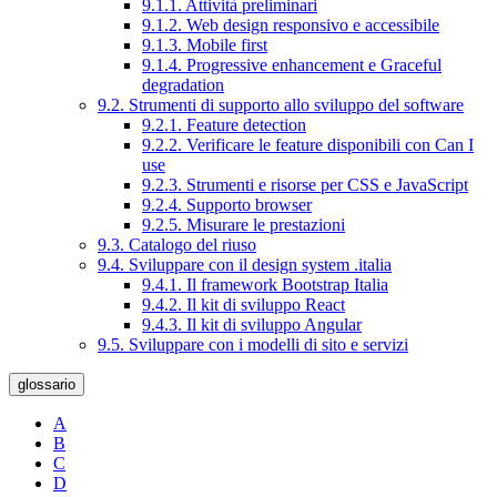
9.1.1. Attività preliminari
9.1.2. Web design responsivo e accessibile
9.1.3. Mobile first
9.1.4. Progressive enhancement e Graceful
degradation
9.2. Strumenti di supporto allo sviluppo del software
9.2.1. Feature detection
9.2.2. Verificare le feature disponibili con Can I
use
9.2.3. Strumenti e risorse per CSS e JavaScript
9.2.4. Supporto browser
9.2.5. Misurare le prestazioni
9.3. Catalogo del riuso
9.4. Sviluppare con il design system .italia
9.4.1. Il framework Bootstrap Italia
9.4.2. Il kit di sviluppo React
9.4.3. Il kit di sviluppo Angular
9.5. Sviluppare con i modelli di sito e servizi
glossario
A
B
C
D