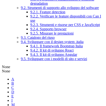
degradation
9.2. Strumenti di supporto allo sviluppo del software
9.2.1. Feature detection
9.2.2. Verificare le feature disponibili con Can I
use
9.2.3. Strumenti e risorse per CSS e JavaScript
9.2.4. Supporto browser
9.2.5. Misurare le prestazioni
9.3. Catalogo del riuso
9.4. Sviluppare con il design system .italia
9.4.1. Il framework Bootstrap Italia
9.4.2. Il kit di sviluppo React
9.4.3. Il kit di sviluppo Angular
9.5. Sviluppare con i modelli di sito e servizi
None
None
A
B
C
D
E
I
M