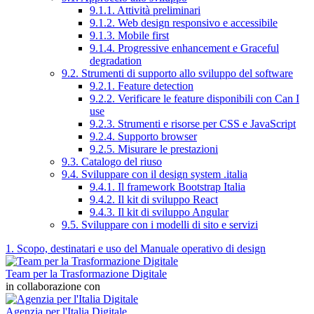
9.1.1. Attività preliminari
9.1.2. Web design responsivo e accessibile
9.1.3. Mobile first
9.1.4. Progressive enhancement e Graceful
degradation
9.2. Strumenti di supporto allo sviluppo del software
9.2.1. Feature detection
9.2.2. Verificare le feature disponibili con Can I
use
9.2.3. Strumenti e risorse per CSS e JavaScript
9.2.4. Supporto browser
9.2.5. Misurare le prestazioni
9.3. Catalogo del riuso
9.4. Sviluppare con il design system .italia
9.4.1. Il framework Bootstrap Italia
9.4.2. Il kit di sviluppo React
9.4.3. Il kit di sviluppo Angular
9.5. Sviluppare con i modelli di sito e servizi
1. Scopo, destinatari e uso del Manuale operativo di design
Team per la Trasformazione Digitale
in collaborazione con
Agenzia per l'Italia Digitale