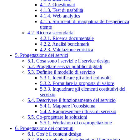
4.1.2. Questionari
4.1.3. Test di usabilità
4.1.4. Web analytics
4.1.5. Strumenti di mappatura dell’esperienza
utente
4.2. Ricerca secondaria
4.2.1. Ricerca documentale
4.2.2. Analisi benchmark
4.2.3. Valutazione euristica
5. Progettazione dei servizi
5.1. Cosa sono i servizi e il service design
5.2. Progettare servizi pubblici digitali
5.3. Definire il modello di servizio
5.3.1. Identificare gli attori coinvolti
5.3.2. Formulare la proposta di valore
5.3.3. Inquadrare gli elementi costitutivi del
servizio
5.4. Descrivere il funzionamento del servizio
5.4.1. Mappare l’ecosistema
5.4.2. Rappresentare i flussi di servizio
5.5. Co-progettare le soluzioni
5.5.1. Workshop di co-progettazione
6. Progettazione dei contenuti
6.1. Cos’è il content design
6.2. Ricerca utente sui contenuti e il linguaggio