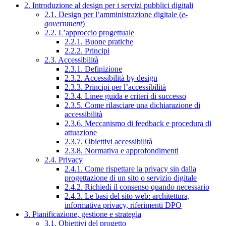
2. Introduzione al design per i servizi pubblici digitali
2.1. Design per l’amministrazione digitale (
e-
government
)
2.2. L’approccio progettuale
2.2.1. Buone pratiche
2.2.2. Principi
2.3. Accessibilità
2.3.1. Definizione
2.3.2. Accessibilità by design
2.3.3. Principi per l’accessibilità
2.3.4. Linee guida e criteri di successo
2.3.5. Come rilasciare una dichiarazione di
accessibilità
2.3.6. Meccanismo di feedback e procedura di
attuazione
2.3.7. Obiettivi accessibilità
2.3.8. Normativa e approfondimenti
2.4. Privacy
2.4.1. Come rispettare la privacy sin dalla
progettazione di un sito o servizio digitale
2.4.2. Richiedi il consenso quando necessario
2.4.3. Le basi del sito web: architettura,
informativa privacy, riferimenti DPO
3. Pianificazione, gestione e strategia
3.1. Obiettivi del progetto