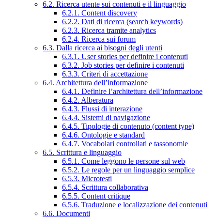
6.2. Ricerca utente sui contenuti e il linguaggio
6.2.1. Content discovery
6.2.2. Dati di ricerca (search keywords)
6.2.3. Ricerca tramite analytics
6.2.4. Ricerca sui forum
6.3. Dalla ricerca ai bisogni degli utenti
6.3.1. User stories per definire i contenuti
6.3.2. Job stories per definire i contenuti
6.3.3. Criteri di accettazione
6.4. Architettura dell’informazione
6.4.1. Definire l’architettura dell’informazione
6.4.2. Alberatura
6.4.3. Flussi di interazione
6.4.4. Sistemi di navigazione
6.4.5. Tipologie di contenuto (content type)
6.4.6. Ontologie e standard
6.4.7. Vocabolari controllati e tassonomie
6.5. Scrittura e linguaggio
6.5.1. Come leggono le persone sul web
6.5.2. Le regole per un linguaggio semplice
6.5.3. Microtesti
6.5.4. Scrittura collaborativa
6.5.5. Content critique
6.5.6. Traduzione e localizzazione dei contenuti
6.6. Documenti