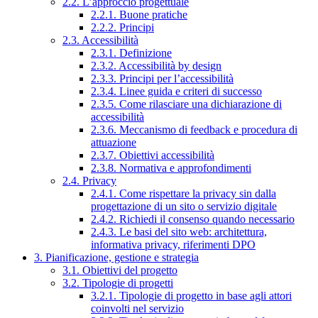
2.2. L’approccio progettuale
2.2.1. Buone pratiche
2.2.2. Principi
2.3. Accessibilità
2.3.1. Definizione
2.3.2. Accessibilità by design
2.3.3. Principi per l’accessibilità
2.3.4. Linee guida e criteri di successo
2.3.5. Come rilasciare una dichiarazione di
accessibilità
2.3.6. Meccanismo di feedback e procedura di
attuazione
2.3.7. Obiettivi accessibilità
2.3.8. Normativa e approfondimenti
2.4. Privacy
2.4.1. Come rispettare la privacy sin dalla
progettazione di un sito o servizio digitale
2.4.2. Richiedi il consenso quando necessario
2.4.3. Le basi del sito web: architettura,
informativa privacy, riferimenti DPO
3. Pianificazione, gestione e strategia
3.1. Obiettivi del progetto
3.2. Tipologie di progetti
3.2.1. Tipologie di progetto in base agli attori
coinvolti nel servizio