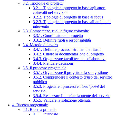
3.2. Tipologie di progetti
3.2.1. Tipologie di progetto in base agli attori
coinvolti nel servizio
3.2.2. Tipologie di progetto in base al focus
3.2.3. Tipologie di progetto in base all’ambito di
intervento
3.3. Competenze, ruoli e figure coinvolte
3.3.1. Coordinatore di progetto
3.3.2. Definire ruoli e responsabilità
3.4. Metodo di lavoro
3.4.1. Definire processi, strumenti e rituali
3.4.2. Curare la documentazione di progetto
3.4.3. Organizzare tavoli tecnici collaborativi
3.4.4. Prendere decisioni
3.5. Il processo progettuale
3.5.1. Organizzare il progetto e la sua gestione
3.5.2. Comprendere il contesto d’uso del servizio
pubblico
3.5.3. Progettare i processi e i
touchpoint
del
servizio
3.5.4. Realizzare l’interfaccia utente del servizio
3.5.5. Validare la soluzione ottenuta
4. Ricerca progettuale
4.1. Ricerca primaria
4.1.1. Interviste