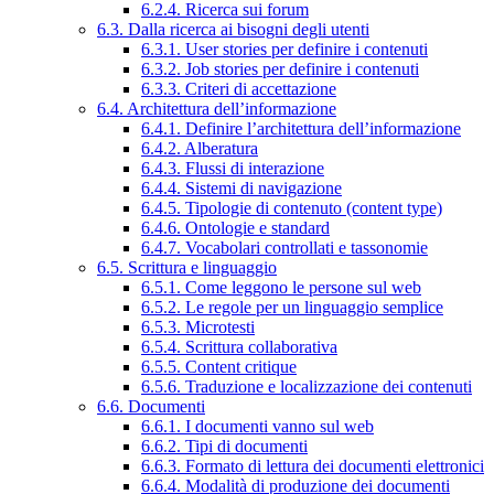
6.2.4. Ricerca sui forum
6.3. Dalla ricerca ai bisogni degli utenti
6.3.1. User stories per definire i contenuti
6.3.2. Job stories per definire i contenuti
6.3.3. Criteri di accettazione
6.4. Architettura dell’informazione
6.4.1. Definire l’architettura dell’informazione
6.4.2. Alberatura
6.4.3. Flussi di interazione
6.4.4. Sistemi di navigazione
6.4.5. Tipologie di contenuto (content type)
6.4.6. Ontologie e standard
6.4.7. Vocabolari controllati e tassonomie
6.5. Scrittura e linguaggio
6.5.1. Come leggono le persone sul web
6.5.2. Le regole per un linguaggio semplice
6.5.3. Microtesti
6.5.4. Scrittura collaborativa
6.5.5. Content critique
6.5.6. Traduzione e localizzazione dei contenuti
6.6. Documenti
6.6.1. I documenti vanno sul web
6.6.2. Tipi di documenti
6.6.3. Formato di lettura dei documenti elettronici
6.6.4. Modalità di produzione dei documenti