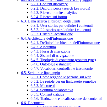
6.2.1. Content discovery
6.2.2. Dati di ricerca (search keywords)
6.2.3. Ricerca tramite analytics
6.2.4. Ricerca sui forum
6.3. Dalla ricerca ai bisogni degli utenti
6.3.1. User stories per definire i contenuti
6.3.2. Job stories per definire i contenuti
6.3.3. Criteri di accettazione
6.4. Architettura dell’informazione
6.4.1. Definire l’architettura dell’informazione
6.4.2. Alberatura
6.4.3. Flussi di interazione
6.4.4. Sistemi di navigazione
6.4.5. Tipologie di contenuto (content type)
6.4.6. Ontologie e standard
6.4.7. Vocabolari controllati e tassonomie
6.5. Scrittura e linguaggio
6.5.1. Come leggono le persone sul web
6.5.2. Le regole per un linguaggio semplice
6.5.3. Microtesti
6.5.4. Scrittura collaborativa
6.5.5. Content critique
6.5.6. Traduzione e localizzazione dei contenuti
6.6. Documenti