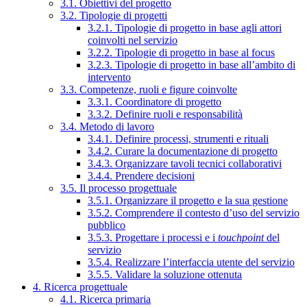
3.1. Obiettivi del progetto
3.2. Tipologie di progetti
3.2.1. Tipologie di progetto in base agli attori
coinvolti nel servizio
3.2.2. Tipologie di progetto in base al focus
3.2.3. Tipologie di progetto in base all’ambito di
intervento
3.3. Competenze, ruoli e figure coinvolte
3.3.1. Coordinatore di progetto
3.3.2. Definire ruoli e responsabilità
3.4. Metodo di lavoro
3.4.1. Definire processi, strumenti e rituali
3.4.2. Curare la documentazione di progetto
3.4.3. Organizzare tavoli tecnici collaborativi
3.4.4. Prendere decisioni
3.5. Il processo progettuale
3.5.1. Organizzare il progetto e la sua gestione
3.5.2. Comprendere il contesto d’uso del servizio
pubblico
3.5.3. Progettare i processi e i
touchpoint
del
servizio
3.5.4. Realizzare l’interfaccia utente del servizio
3.5.5. Validare la soluzione ottenuta
4. Ricerca progettuale
4.1. Ricerca primaria