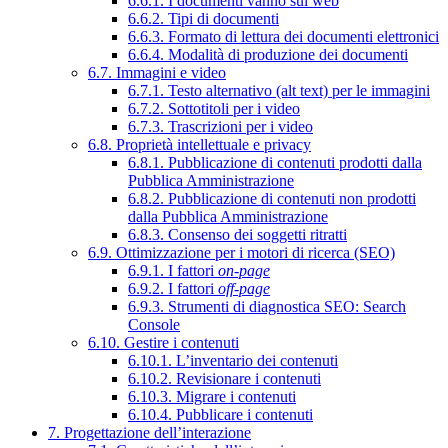
6.6.1. I documenti vanno sul web
6.6.2. Tipi di documenti
6.6.3. Formato di lettura dei documenti elettronici
6.6.4. Modalità di produzione dei documenti
6.7. Immagini e video
6.7.1. Testo alternativo (alt text) per le immagini
6.7.2. Sottotitoli per i video
6.7.3. Trascrizioni per i video
6.8. Proprietà intellettuale e privacy
6.8.1. Pubblicazione di contenuti prodotti dalla
Pubblica Amministrazione
6.8.2. Pubblicazione di contenuti non prodotti
dalla Pubblica Amministrazione
6.8.3. Consenso dei soggetti ritratti
6.9. Ottimizzazione per i motori di ricerca (SEO)
6.9.1. I fattori
on-page
6.9.2. I fattori
off-page
6.9.3. Strumenti di diagnostica SEO: Search
Console
6.10. Gestire i contenuti
6.10.1. L’inventario dei contenuti
6.10.2. Revisionare i contenuti
6.10.3. Migrare i contenuti
6.10.4. Pubblicare i contenuti
7. Progettazione dell’interazione