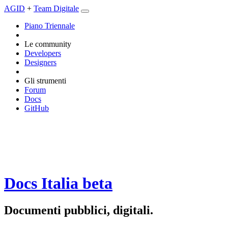
AGID
+
Team Digitale
Piano Triennale
Le community
Developers
Designers
Gli strumenti
Forum
Docs
GitHub
Docs Italia
beta
Documenti pubblici, digitali.