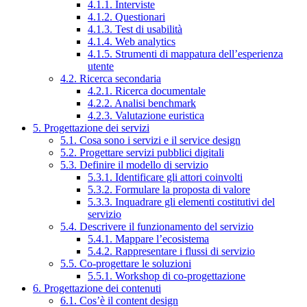
4.1.1. Interviste
4.1.2. Questionari
4.1.3. Test di usabilità
4.1.4. Web analytics
4.1.5. Strumenti di mappatura dell’esperienza
utente
4.2. Ricerca secondaria
4.2.1. Ricerca documentale
4.2.2. Analisi benchmark
4.2.3. Valutazione euristica
5. Progettazione dei servizi
5.1. Cosa sono i servizi e il service design
5.2. Progettare servizi pubblici digitali
5.3. Definire il modello di servizio
5.3.1. Identificare gli attori coinvolti
5.3.2. Formulare la proposta di valore
5.3.3. Inquadrare gli elementi costitutivi del
servizio
5.4. Descrivere il funzionamento del servizio
5.4.1. Mappare l’ecosistema
5.4.2. Rappresentare i flussi di servizio
5.5. Co-progettare le soluzioni
5.5.1. Workshop di co-progettazione
6. Progettazione dei contenuti
6.1. Cos’è il content design