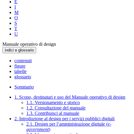
E
I
M
O
S
T
U
Manuale operativo di design
indici e glossario
contenuti
figure
tabelle
glossario
Sommario
1. Scopo, destinatari e uso del Manuale operativo di design
1.1. Versionamento e storico
1.2. Consultazione del manuale
1.3. Contribuisci al manuale
2. Introduzione al design per i servizi pubblici digitali
2.1. Design per l’amministrazione digitale (
e-
government
)