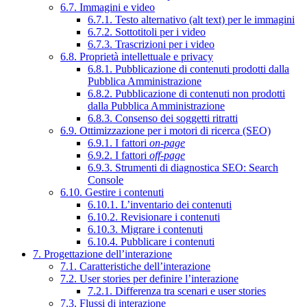
6.7. Immagini e video
6.7.1. Testo alternativo (alt text) per le immagini
6.7.2. Sottotitoli per i video
6.7.3. Trascrizioni per i video
6.8. Proprietà intellettuale e privacy
6.8.1. Pubblicazione di contenuti prodotti dalla
Pubblica Amministrazione
6.8.2. Pubblicazione di contenuti non prodotti
dalla Pubblica Amministrazione
6.8.3. Consenso dei soggetti ritratti
6.9. Ottimizzazione per i motori di ricerca (SEO)
6.9.1. I fattori
on-page
6.9.2. I fattori
off-page
6.9.3. Strumenti di diagnostica SEO: Search
Console
6.10. Gestire i contenuti
6.10.1. L’inventario dei contenuti
6.10.2. Revisionare i contenuti
6.10.3. Migrare i contenuti
6.10.4. Pubblicare i contenuti
7. Progettazione dell’interazione
7.1. Caratteristiche dell’interazione
7.2. User stories per definire l’interazione
7.2.1. Differenza tra scenari e user stories
7.3. Flussi di interazione