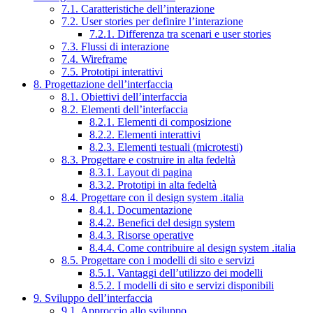
7.1. Caratteristiche dell’interazione
7.2. User stories per definire l’interazione
7.2.1. Differenza tra scenari e user stories
7.3. Flussi di interazione
7.4. Wireframe
7.5. Prototipi interattivi
8. Progettazione dell’interfaccia
8.1. Obiettivi dell’interfaccia
8.2. Elementi dell’interfaccia
8.2.1. Elementi di composizione
8.2.2. Elementi interattivi
8.2.3. Elementi testuali (microtesti)
8.3. Progettare e costruire in alta fedeltà
8.3.1. Layout di pagina
8.3.2. Prototipi in alta fedeltà
8.4. Progettare con il design system .italia
8.4.1. Documentazione
8.4.2. Benefici del design system
8.4.3. Risorse operative
8.4.4. Come contribuire al design system .italia
8.5. Progettare con i modelli di sito e servizi
8.5.1. Vantaggi dell’utilizzo dei modelli
8.5.2. I modelli di sito e servizi disponibili
9. Sviluppo dell’interfaccia
9.1. Approccio allo sviluppo