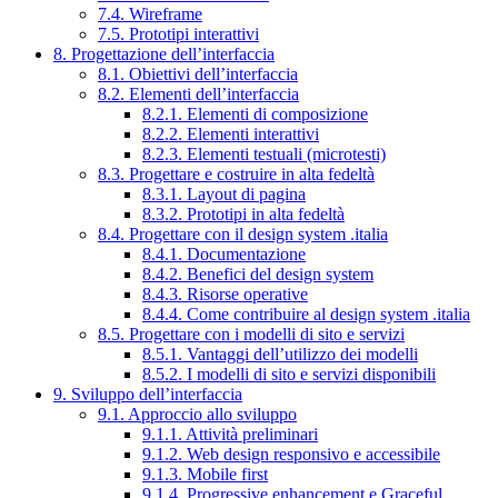
7.4. Wireframe
7.5. Prototipi interattivi
8. Progettazione dell’interfaccia
8.1. Obiettivi dell’interfaccia
8.2. Elementi dell’interfaccia
8.2.1. Elementi di composizione
8.2.2. Elementi interattivi
8.2.3. Elementi testuali (microtesti)
8.3. Progettare e costruire in alta fedeltà
8.3.1. Layout di pagina
8.3.2. Prototipi in alta fedeltà
8.4. Progettare con il design system .italia
8.4.1. Documentazione
8.4.2. Benefici del design system
8.4.3. Risorse operative
8.4.4. Come contribuire al design system .italia
8.5. Progettare con i modelli di sito e servizi
8.5.1. Vantaggi dell’utilizzo dei modelli
8.5.2. I modelli di sito e servizi disponibili
9. Sviluppo dell’interfaccia
9.1. Approccio allo sviluppo
9.1.1. Attività preliminari
9.1.2. Web design responsivo e accessibile
9.1.3. Mobile first
9.1.4. Progressive enhancement e Graceful