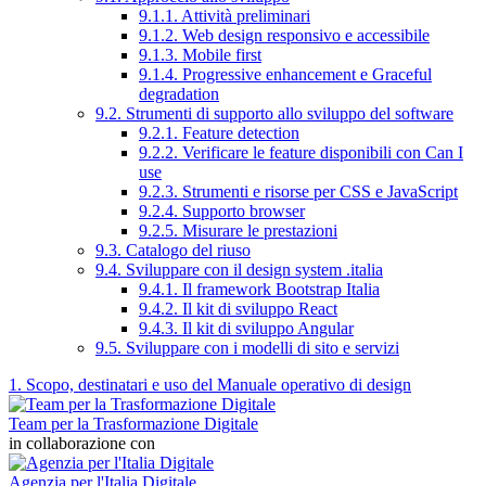
9.1.1. Attività preliminari
9.1.2. Web design responsivo e accessibile
9.1.3. Mobile first
9.1.4. Progressive enhancement e Graceful
degradation
9.2. Strumenti di supporto allo sviluppo del software
9.2.1. Feature detection
9.2.2. Verificare le feature disponibili con Can I
use
9.2.3. Strumenti e risorse per CSS e JavaScript
9.2.4. Supporto browser
9.2.5. Misurare le prestazioni
9.3. Catalogo del riuso
9.4. Sviluppare con il design system .italia
9.4.1. Il framework Bootstrap Italia
9.4.2. Il kit di sviluppo React
9.4.3. Il kit di sviluppo Angular
9.5. Sviluppare con i modelli di sito e servizi
1. Scopo, destinatari e uso del Manuale operativo di design
Team per la Trasformazione Digitale
in collaborazione con
Agenzia per l'Italia Digitale