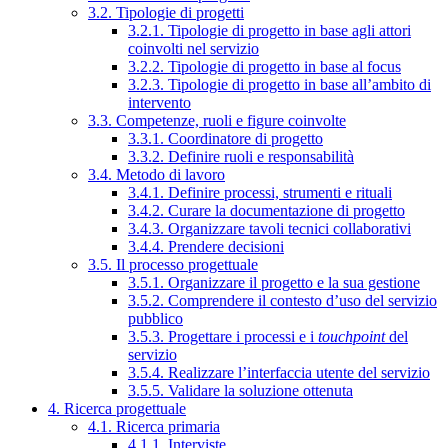
3.2. Tipologie di progetti
3.2.1. Tipologie di progetto in base agli attori
coinvolti nel servizio
3.2.2. Tipologie di progetto in base al focus
3.2.3. Tipologie di progetto in base all’ambito di
intervento
3.3. Competenze, ruoli e figure coinvolte
3.3.1. Coordinatore di progetto
3.3.2. Definire ruoli e responsabilità
3.4. Metodo di lavoro
3.4.1. Definire processi, strumenti e rituali
3.4.2. Curare la documentazione di progetto
3.4.3. Organizzare tavoli tecnici collaborativi
3.4.4. Prendere decisioni
3.5. Il processo progettuale
3.5.1. Organizzare il progetto e la sua gestione
3.5.2. Comprendere il contesto d’uso del servizio
pubblico
3.5.3. Progettare i processi e i
touchpoint
del
servizio
3.5.4. Realizzare l’interfaccia utente del servizio
3.5.5. Validare la soluzione ottenuta
4. Ricerca progettuale
4.1. Ricerca primaria
4.1.1. Interviste