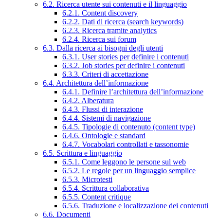
6.2. Ricerca utente sui contenuti e il linguaggio
6.2.1. Content discovery
6.2.2. Dati di ricerca (search keywords)
6.2.3. Ricerca tramite analytics
6.2.4. Ricerca sui forum
6.3. Dalla ricerca ai bisogni degli utenti
6.3.1. User stories per definire i contenuti
6.3.2. Job stories per definire i contenuti
6.3.3. Criteri di accettazione
6.4. Architettura dell’informazione
6.4.1. Definire l’architettura dell’informazione
6.4.2. Alberatura
6.4.3. Flussi di interazione
6.4.4. Sistemi di navigazione
6.4.5. Tipologie di contenuto (content type)
6.4.6. Ontologie e standard
6.4.7. Vocabolari controllati e tassonomie
6.5. Scrittura e linguaggio
6.5.1. Come leggono le persone sul web
6.5.2. Le regole per un linguaggio semplice
6.5.3. Microtesti
6.5.4. Scrittura collaborativa
6.5.5. Content critique
6.5.6. Traduzione e localizzazione dei contenuti
6.6. Documenti