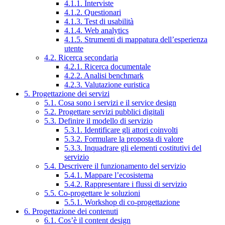
4.1.1. Interviste
4.1.2. Questionari
4.1.3. Test di usabilità
4.1.4. Web analytics
4.1.5. Strumenti di mappatura dell’esperienza
utente
4.2. Ricerca secondaria
4.2.1. Ricerca documentale
4.2.2. Analisi benchmark
4.2.3. Valutazione euristica
5. Progettazione dei servizi
5.1. Cosa sono i servizi e il service design
5.2. Progettare servizi pubblici digitali
5.3. Definire il modello di servizio
5.3.1. Identificare gli attori coinvolti
5.3.2. Formulare la proposta di valore
5.3.3. Inquadrare gli elementi costitutivi del
servizio
5.4. Descrivere il funzionamento del servizio
5.4.1. Mappare l’ecosistema
5.4.2. Rappresentare i flussi di servizio
5.5. Co-progettare le soluzioni
5.5.1. Workshop di co-progettazione
6. Progettazione dei contenuti
6.1. Cos’è il content design