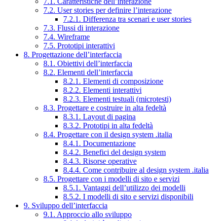
7.1. Caratteristiche dell’interazione
7.2. User stories per definire l’interazione
7.2.1. Differenza tra scenari e user stories
7.3. Flussi di interazione
7.4. Wireframe
7.5. Prototipi interattivi
8. Progettazione dell’interfaccia
8.1. Obiettivi dell’interfaccia
8.2. Elementi dell’interfaccia
8.2.1. Elementi di composizione
8.2.2. Elementi interattivi
8.2.3. Elementi testuali (microtesti)
8.3. Progettare e costruire in alta fedeltà
8.3.1. Layout di pagina
8.3.2. Prototipi in alta fedeltà
8.4. Progettare con il design system .italia
8.4.1. Documentazione
8.4.2. Benefici del design system
8.4.3. Risorse operative
8.4.4. Come contribuire al design system .italia
8.5. Progettare con i modelli di sito e servizi
8.5.1. Vantaggi dell’utilizzo dei modelli
8.5.2. I modelli di sito e servizi disponibili
9. Sviluppo dell’interfaccia
9.1. Approccio allo sviluppo