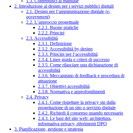
1.3. Contribuisci al manuale
2. Introduzione al design per i servizi pubblici digitali
2.1. Design per l’amministrazione digitale (
e-
government
)
2.2. L’approccio progettuale
2.2.1. Buone pratiche
2.2.2. Principi
2.3. Accessibilità
2.3.1. Definizione
2.3.2. Accessibilità by design
2.3.3. Principi per l’accessibilità
2.3.4. Linee guida e criteri di successo
2.3.5. Come rilasciare una dichiarazione di
accessibilità
2.3.6. Meccanismo di feedback e procedura di
attuazione
2.3.7. Obiettivi accessibilità
2.3.8. Normativa e approfondimenti
2.4. Privacy
2.4.1. Come rispettare la privacy sin dalla
progettazione di un sito o servizio digitale
2.4.2. Richiedi il consenso quando necessario
2.4.3. Le basi del sito web: architettura,
informativa privacy, riferimenti DPO
3. Pianificazione, gestione e strategia