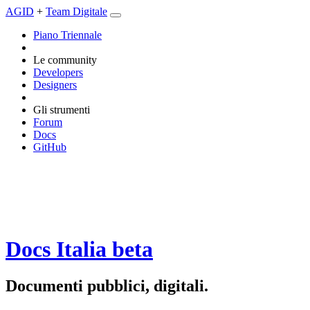
AGID
+
Team Digitale
Piano Triennale
Le community
Developers
Designers
Gli strumenti
Forum
Docs
GitHub
Docs Italia
beta
Documenti pubblici, digitali.