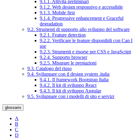
9.1.1. Attività preliminari
9.1.2. Web design responsivo e accessibile
9.1.3. Mobile first
9.1.4. Progressive enhancement e Graceful
degradation
9.2. Strumenti di supporto allo sviluppo del software
9.2.1. Feature detection
9.2.2. Verificare le feature disponibili con Can I
use
9.2.3. Strumenti e risorse per CSS e JavaScript
9.2.4. Supporto browser
9.2.5. Misurare le prestazioni
9.3. Catalogo del riuso
9.4. Sviluppare con il design system .italia
9.4.1. Il framework Bootstrap Italia
9.4.2. Il kit di sviluppo React
9.4.3. Il kit di sviluppo Angular
9.5. Sviluppare con i modelli di sito e servizi
glossario
A
B
C
D