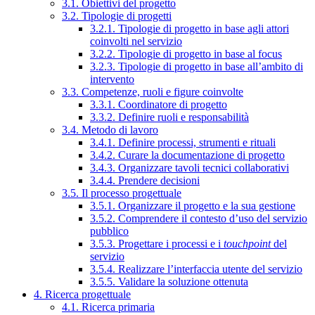
3.1. Obiettivi del progetto
3.2. Tipologie di progetti
3.2.1. Tipologie di progetto in base agli attori
coinvolti nel servizio
3.2.2. Tipologie di progetto in base al focus
3.2.3. Tipologie di progetto in base all’ambito di
intervento
3.3. Competenze, ruoli e figure coinvolte
3.3.1. Coordinatore di progetto
3.3.2. Definire ruoli e responsabilità
3.4. Metodo di lavoro
3.4.1. Definire processi, strumenti e rituali
3.4.2. Curare la documentazione di progetto
3.4.3. Organizzare tavoli tecnici collaborativi
3.4.4. Prendere decisioni
3.5. Il processo progettuale
3.5.1. Organizzare il progetto e la sua gestione
3.5.2. Comprendere il contesto d’uso del servizio
pubblico
3.5.3. Progettare i processi e i
touchpoint
del
servizio
3.5.4. Realizzare l’interfaccia utente del servizio
3.5.5. Validare la soluzione ottenuta
4. Ricerca progettuale
4.1. Ricerca primaria