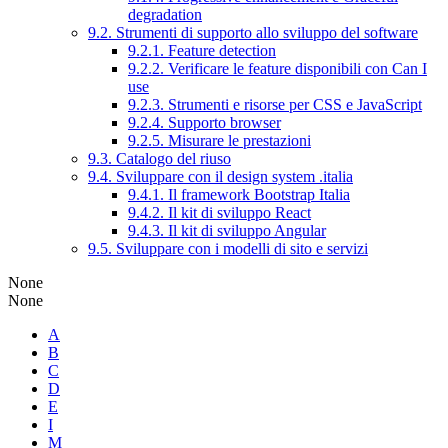
degradation
9.2. Strumenti di supporto allo sviluppo del software
9.2.1. Feature detection
9.2.2. Verificare le feature disponibili con Can I
use
9.2.3. Strumenti e risorse per CSS e JavaScript
9.2.4. Supporto browser
9.2.5. Misurare le prestazioni
9.3. Catalogo del riuso
9.4. Sviluppare con il design system .italia
9.4.1. Il framework Bootstrap Italia
9.4.2. Il kit di sviluppo React
9.4.3. Il kit di sviluppo Angular
9.5. Sviluppare con i modelli di sito e servizi
None
None
A
B
C
D
E
I
M