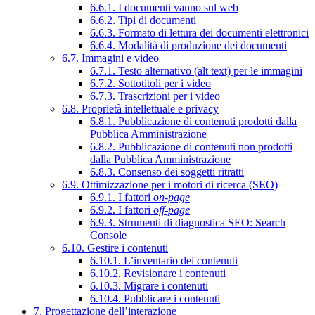
6.6.1. I documenti vanno sul web
6.6.2. Tipi di documenti
6.6.3. Formato di lettura dei documenti elettronici
6.6.4. Modalità di produzione dei documenti
6.7. Immagini e video
6.7.1. Testo alternativo (alt text) per le immagini
6.7.2. Sottotitoli per i video
6.7.3. Trascrizioni per i video
6.8. Proprietà intellettuale e privacy
6.8.1. Pubblicazione di contenuti prodotti dalla
Pubblica Amministrazione
6.8.2. Pubblicazione di contenuti non prodotti
dalla Pubblica Amministrazione
6.8.3. Consenso dei soggetti ritratti
6.9. Ottimizzazione per i motori di ricerca (SEO)
6.9.1. I fattori
on-page
6.9.2. I fattori
off-page
6.9.3. Strumenti di diagnostica SEO: Search
Console
6.10. Gestire i contenuti
6.10.1. L’inventario dei contenuti
6.10.2. Revisionare i contenuti
6.10.3. Migrare i contenuti
6.10.4. Pubblicare i contenuti
7. Progettazione dell’interazione