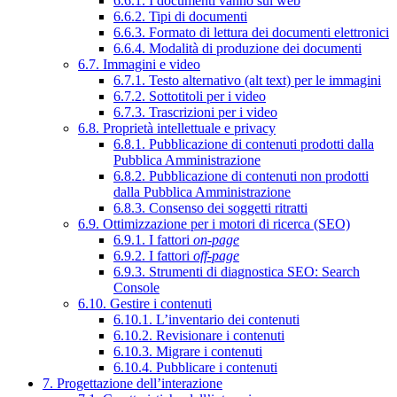
6.6.1. I documenti vanno sul web
6.6.2. Tipi di documenti
6.6.3. Formato di lettura dei documenti elettronici
6.6.4. Modalità di produzione dei documenti
6.7. Immagini e video
6.7.1. Testo alternativo (alt text) per le immagini
6.7.2. Sottotitoli per i video
6.7.3. Trascrizioni per i video
6.8. Proprietà intellettuale e privacy
6.8.1. Pubblicazione di contenuti prodotti dalla
Pubblica Amministrazione
6.8.2. Pubblicazione di contenuti non prodotti
dalla Pubblica Amministrazione
6.8.3. Consenso dei soggetti ritratti
6.9. Ottimizzazione per i motori di ricerca (SEO)
6.9.1. I fattori
on-page
6.9.2. I fattori
off-page
6.9.3. Strumenti di diagnostica SEO: Search
Console
6.10. Gestire i contenuti
6.10.1. L’inventario dei contenuti
6.10.2. Revisionare i contenuti
6.10.3. Migrare i contenuti
6.10.4. Pubblicare i contenuti
7. Progettazione dell’interazione