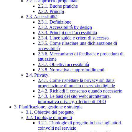
2.2. L’approccio progettuale
2.2.1. Buone pratiche
2.2.2. Principi
2.3. Accessibilità
2.3.1. Definizione
2.3.2. Accessibilità by design
2.3.3. Principi per l’accessibilità
2.3.4. Linee guida e criteri di successo
2.3.5. Come rilasciare una dichiarazione di
accessibilità
2.3.6. Meccanismo di feedback e procedura di
attuazione
2.3.7. Obiettivi accessibilità
2.3.8. Normativa e approfondimenti
2.4. Privacy
2.4.1. Come rispettare la privacy sin dalla
progettazione di un sito o servizio digitale
2.4.2. Richiedi il consenso quando necessario
2.4.3. Le basi del sito web: architettura,
informativa privacy, riferimenti DPO
3. Pianificazione, gestione e strategia
3.1. Obiettivi del progetto
3.2. Tipologie di progetti
3.2.1. Tipologie di progetto in base agli attori
coinvolti nel servizio