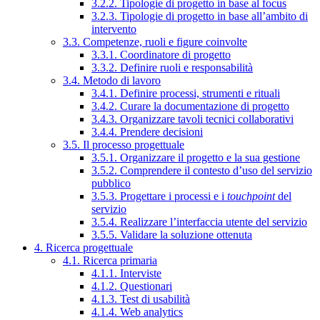
3.2.2. Tipologie di progetto in base al focus
3.2.3. Tipologie di progetto in base all’ambito di
intervento
3.3. Competenze, ruoli e figure coinvolte
3.3.1. Coordinatore di progetto
3.3.2. Definire ruoli e responsabilità
3.4. Metodo di lavoro
3.4.1. Definire processi, strumenti e rituali
3.4.2. Curare la documentazione di progetto
3.4.3. Organizzare tavoli tecnici collaborativi
3.4.4. Prendere decisioni
3.5. Il processo progettuale
3.5.1. Organizzare il progetto e la sua gestione
3.5.2. Comprendere il contesto d’uso del servizio
pubblico
3.5.3. Progettare i processi e i
touchpoint
del
servizio
3.5.4. Realizzare l’interfaccia utente del servizio
3.5.5. Validare la soluzione ottenuta
4. Ricerca progettuale
4.1. Ricerca primaria
4.1.1. Interviste
4.1.2. Questionari
4.1.3. Test di usabilità
4.1.4. Web analytics