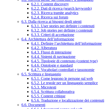
6.2.1. Content discovery
6.2.2. Dati di ricerca (search keywords)
6.2.3. Ricerca tramite analytics
6.2.4. Ricerca sui forum
6.3. Dalla ricerca ai bisogni degli utenti
6.3.1. User stories per definire i contenuti
6.3.2. Job stories per definire i contenuti
6.3.3. Criteri di accettazione
6.4. Architettura dell’informazione
6.4.1. Definire l’architettura dell’informazione
6.4.2. Alberatura
6.4.3. Flussi di interazione
6.4.4. Sistemi di navigazione
6.4.5. Tipologie di contenuto (content type)
6.4.6. Ontologie e standard
6.4.7. Vocabolari controllati e tassonomie
6.5. Scrittura e linguaggio
6.5.1. Come leggono le persone sul web
6.5.2. Le regole per un linguaggio semplice
6.5.3. Microtesti
6.5.4. Scrittura collaborativa
6.5.5. Content critique
6.5.6. Traduzione e localizzazione dei contenuti
6.6. Documenti