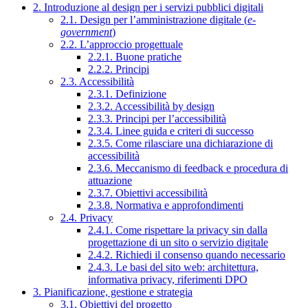
2. Introduzione al design per i servizi pubblici digitali
2.1. Design per l’amministrazione digitale (
e-
government
)
2.2. L’approccio progettuale
2.2.1. Buone pratiche
2.2.2. Principi
2.3. Accessibilità
2.3.1. Definizione
2.3.2. Accessibilità by design
2.3.3. Principi per l’accessibilità
2.3.4. Linee guida e criteri di successo
2.3.5. Come rilasciare una dichiarazione di
accessibilità
2.3.6. Meccanismo di feedback e procedura di
attuazione
2.3.7. Obiettivi accessibilità
2.3.8. Normativa e approfondimenti
2.4. Privacy
2.4.1. Come rispettare la privacy sin dalla
progettazione di un sito o servizio digitale
2.4.2. Richiedi il consenso quando necessario
2.4.3. Le basi del sito web: architettura,
informativa privacy, riferimenti DPO
3. Pianificazione, gestione e strategia
3.1. Obiettivi del progetto