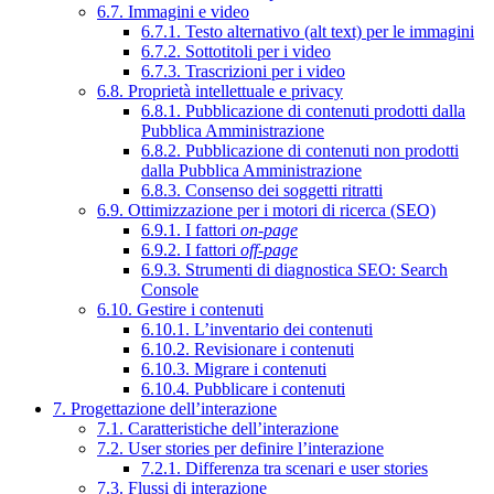
6.7. Immagini e video
6.7.1. Testo alternativo (alt text) per le immagini
6.7.2. Sottotitoli per i video
6.7.3. Trascrizioni per i video
6.8. Proprietà intellettuale e privacy
6.8.1. Pubblicazione di contenuti prodotti dalla
Pubblica Amministrazione
6.8.2. Pubblicazione di contenuti non prodotti
dalla Pubblica Amministrazione
6.8.3. Consenso dei soggetti ritratti
6.9. Ottimizzazione per i motori di ricerca (SEO)
6.9.1. I fattori
on-page
6.9.2. I fattori
off-page
6.9.3. Strumenti di diagnostica SEO: Search
Console
6.10. Gestire i contenuti
6.10.1. L’inventario dei contenuti
6.10.2. Revisionare i contenuti
6.10.3. Migrare i contenuti
6.10.4. Pubblicare i contenuti
7. Progettazione dell’interazione
7.1. Caratteristiche dell’interazione
7.2. User stories per definire l’interazione
7.2.1. Differenza tra scenari e user stories
7.3. Flussi di interazione