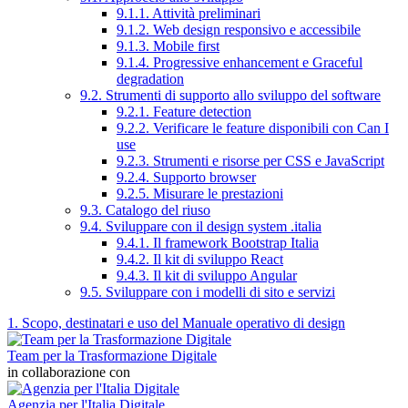
9.1.1. Attività preliminari
9.1.2. Web design responsivo e accessibile
9.1.3. Mobile first
9.1.4. Progressive enhancement e Graceful
degradation
9.2. Strumenti di supporto allo sviluppo del software
9.2.1. Feature detection
9.2.2. Verificare le feature disponibili con Can I
use
9.2.3. Strumenti e risorse per CSS e JavaScript
9.2.4. Supporto browser
9.2.5. Misurare le prestazioni
9.3. Catalogo del riuso
9.4. Sviluppare con il design system .italia
9.4.1. Il framework Bootstrap Italia
9.4.2. Il kit di sviluppo React
9.4.3. Il kit di sviluppo Angular
9.5. Sviluppare con i modelli di sito e servizi
1. Scopo, destinatari e uso del Manuale operativo di design
Team per la Trasformazione Digitale
in collaborazione con
Agenzia per l'Italia Digitale