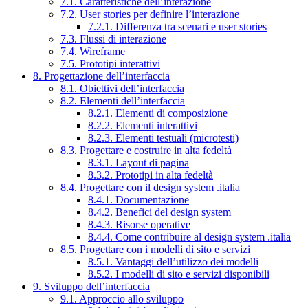
7.1. Caratteristiche dell’interazione
7.2. User stories per definire l’interazione
7.2.1. Differenza tra scenari e user stories
7.3. Flussi di interazione
7.4. Wireframe
7.5. Prototipi interattivi
8. Progettazione dell’interfaccia
8.1. Obiettivi dell’interfaccia
8.2. Elementi dell’interfaccia
8.2.1. Elementi di composizione
8.2.2. Elementi interattivi
8.2.3. Elementi testuali (microtesti)
8.3. Progettare e costruire in alta fedeltà
8.3.1. Layout di pagina
8.3.2. Prototipi in alta fedeltà
8.4. Progettare con il design system .italia
8.4.1. Documentazione
8.4.2. Benefici del design system
8.4.3. Risorse operative
8.4.4. Come contribuire al design system .italia
8.5. Progettare con i modelli di sito e servizi
8.5.1. Vantaggi dell’utilizzo dei modelli
8.5.2. I modelli di sito e servizi disponibili
9. Sviluppo dell’interfaccia
9.1. Approccio allo sviluppo