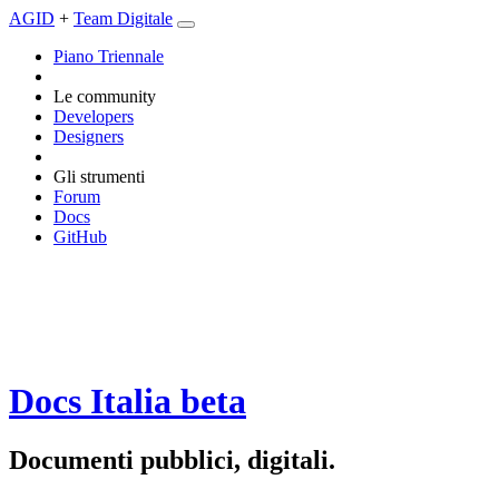
AGID
+
Team Digitale
Piano Triennale
Le community
Developers
Designers
Gli strumenti
Forum
Docs
GitHub
Docs Italia
beta
Documenti pubblici, digitali.