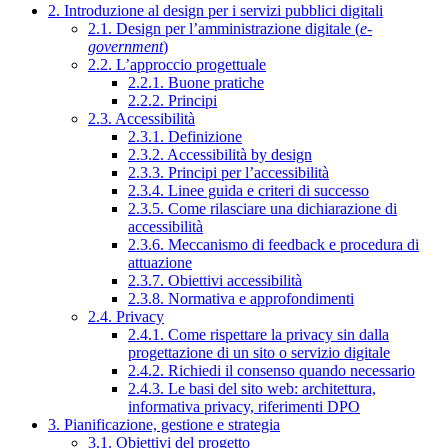
2. Introduzione al design per i servizi pubblici digitali
2.1. Design per l’amministrazione digitale (
e-
government
)
2.2. L’approccio progettuale
2.2.1. Buone pratiche
2.2.2. Principi
2.3. Accessibilità
2.3.1. Definizione
2.3.2. Accessibilità by design
2.3.3. Principi per l’accessibilità
2.3.4. Linee guida e criteri di successo
2.3.5. Come rilasciare una dichiarazione di
accessibilità
2.3.6. Meccanismo di feedback e procedura di
attuazione
2.3.7. Obiettivi accessibilità
2.3.8. Normativa e approfondimenti
2.4. Privacy
2.4.1. Come rispettare la privacy sin dalla
progettazione di un sito o servizio digitale
2.4.2. Richiedi il consenso quando necessario
2.4.3. Le basi del sito web: architettura,
informativa privacy, riferimenti DPO
3. Pianificazione, gestione e strategia
3.1. Obiettivi del progetto