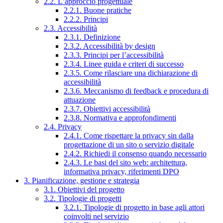
2.2. L’approccio progettuale
2.2.1. Buone pratiche
2.2.2. Principi
2.3. Accessibilità
2.3.1. Definizione
2.3.2. Accessibilità by design
2.3.3. Principi per l’accessibilità
2.3.4. Linee guida e criteri di successo
2.3.5. Come rilasciare una dichiarazione di
accessibilità
2.3.6. Meccanismo di feedback e procedura di
attuazione
2.3.7. Obiettivi accessibilità
2.3.8. Normativa e approfondimenti
2.4. Privacy
2.4.1. Come rispettare la privacy sin dalla
progettazione di un sito o servizio digitale
2.4.2. Richiedi il consenso quando necessario
2.4.3. Le basi del sito web: architettura,
informativa privacy, riferimenti DPO
3. Pianificazione, gestione e strategia
3.1. Obiettivi del progetto
3.2. Tipologie di progetti
3.2.1. Tipologie di progetto in base agli attori
coinvolti nel servizio