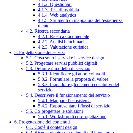
4.1.2. Questionari
4.1.3. Test di usabilità
4.1.4. Web analytics
4.1.5. Strumenti di mappatura dell’esperienza
utente
4.2. Ricerca secondaria
4.2.1. Ricerca documentale
4.2.2. Analisi benchmark
4.2.3. Valutazione euristica
5. Progettazione dei servizi
5.1. Cosa sono i servizi e il service design
5.2. Progettare servizi pubblici digitali
5.3. Definire il modello di servizio
5.3.1. Identificare gli attori coinvolti
5.3.2. Formulare la proposta di valore
5.3.3. Inquadrare gli elementi costitutivi del
servizio
5.4. Descrivere il funzionamento del servizio
5.4.1. Mappare l’ecosistema
5.4.2. Rappresentare i flussi di servizio
5.5. Co-progettare le soluzioni
5.5.1. Workshop di co-progettazione
6. Progettazione dei contenuti
6.1. Cos’è il content design
6.2. Ricerca utente sui contenuti e il linguaggio