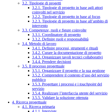
3.2. Tipologie di progetti
3.2.1. Tipologie di progetto in base agli attori
coinvolti nel servizio
3.2.2. Tipologie di progetto in base al focus
3.2.3. Tipologie di progetto in base all’ambito di
intervento
3.3. Competenze, ruoli e figure coinvolte
3.3.1. Coordinatore di progetto
3.3.2. Definire ruoli e responsabilità
3.4. Metodo di lavoro
3.4.1. Definire processi, strumenti e rituali
3.4.2. Curare la documentazione di progetto
3.4.3. Organizzare tavoli tecnici collaborativi
3.4.4. Prendere decisioni
3.5. Il processo progettuale
3.5.1. Organizzare il progetto e la sua gestione
3.5.2. Comprendere il contesto d’uso del servizio
pubblico
3.5.3. Progettare i processi e i
touchpoint
del
servizio
3.5.4. Realizzare l’interfaccia utente del servizio
3.5.5. Validare la soluzione ottenuta
4. Ricerca progettuale
4.1. Ricerca primaria
4.1.1. Interviste