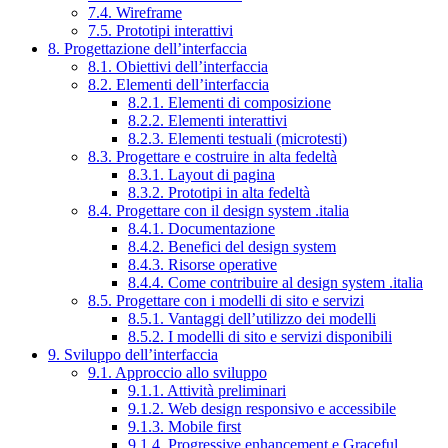
7.4. Wireframe
7.5. Prototipi interattivi
8. Progettazione dell’interfaccia
8.1. Obiettivi dell’interfaccia
8.2. Elementi dell’interfaccia
8.2.1. Elementi di composizione
8.2.2. Elementi interattivi
8.2.3. Elementi testuali (microtesti)
8.3. Progettare e costruire in alta fedeltà
8.3.1. Layout di pagina
8.3.2. Prototipi in alta fedeltà
8.4. Progettare con il design system .italia
8.4.1. Documentazione
8.4.2. Benefici del design system
8.4.3. Risorse operative
8.4.4. Come contribuire al design system .italia
8.5. Progettare con i modelli di sito e servizi
8.5.1. Vantaggi dell’utilizzo dei modelli
8.5.2. I modelli di sito e servizi disponibili
9. Sviluppo dell’interfaccia
9.1. Approccio allo sviluppo
9.1.1. Attività preliminari
9.1.2. Web design responsivo e accessibile
9.1.3. Mobile first
9.1.4. Progressive enhancement e Graceful