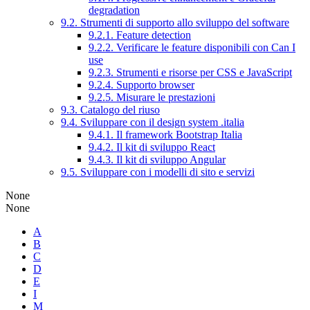
degradation
9.2. Strumenti di supporto allo sviluppo del software
9.2.1. Feature detection
9.2.2. Verificare le feature disponibili con Can I
use
9.2.3. Strumenti e risorse per CSS e JavaScript
9.2.4. Supporto browser
9.2.5. Misurare le prestazioni
9.3. Catalogo del riuso
9.4. Sviluppare con il design system .italia
9.4.1. Il framework Bootstrap Italia
9.4.2. Il kit di sviluppo React
9.4.3. Il kit di sviluppo Angular
9.5. Sviluppare con i modelli di sito e servizi
None
None
A
B
C
D
E
I
M