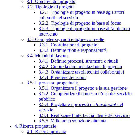
3.1. Obiettivi del progetto
3.2. Tipologie di progetti
3.2.1. Tipologie di progetto in base agli attori
coinvolti nel servizio
3.2.2. Tipologie di progetto in base al focus
3.2.3. Tipologie di progetto in base all’ambito di
intervento
3.3. Competenze, ruoli e figure coinvolte
3.3.1. Coordinatore di progetto
3.3.2. Definire ruoli e responsabilità
3.4. Metodo di lavoro
3.4.1. Definire processi, strumenti e rituali
3.4.2. Curare la documentazione di progetto
3.4.3. Organizzare tavoli tecnici collaborativi
3.4.4. Prendere decisioni
3.5. Il processo progettuale
3.5.1. Organizzare il progetto e la sua gestione
3.5.2. Comprendere il contesto d’uso del servizio
pubblico
3.5.3. Progettare i processi e i
touchpoint
del
servizio
3.5.4. Realizzare l’interfaccia utente del servizio
3.5.5. Validare la soluzione ottenuta
4. Ricerca progettuale
4.1. Ricerca primaria