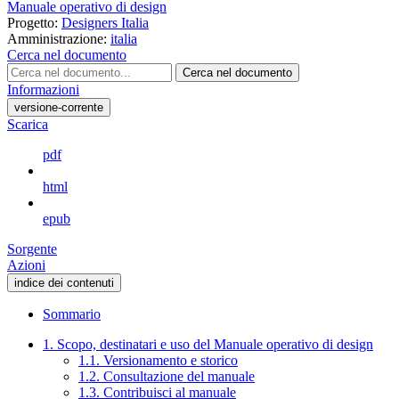
Manuale operativo di design
Progetto:
Designers Italia
Amministrazione:
italia
Cerca nel documento
Cerca nel documento
Informazioni
versione-corrente
Scarica
pdf
html
epub
Sorgente
Azioni
indice dei contenuti
Sommario
1. Scopo, destinatari e uso del Manuale operativo di design
1.1. Versionamento e storico
1.2. Consultazione del manuale
1.3. Contribuisci al manuale