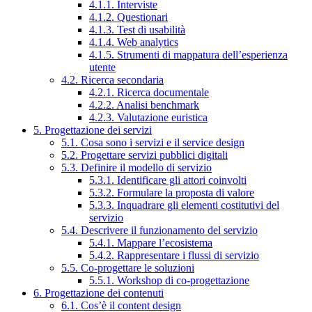
4.1.1. Interviste
4.1.2. Questionari
4.1.3. Test di usabilità
4.1.4. Web analytics
4.1.5. Strumenti di mappatura dell’esperienza
utente
4.2. Ricerca secondaria
4.2.1. Ricerca documentale
4.2.2. Analisi benchmark
4.2.3. Valutazione euristica
5. Progettazione dei servizi
5.1. Cosa sono i servizi e il service design
5.2. Progettare servizi pubblici digitali
5.3. Definire il modello di servizio
5.3.1. Identificare gli attori coinvolti
5.3.2. Formulare la proposta di valore
5.3.3. Inquadrare gli elementi costitutivi del
servizio
5.4. Descrivere il funzionamento del servizio
5.4.1. Mappare l’ecosistema
5.4.2. Rappresentare i flussi di servizio
5.5. Co-progettare le soluzioni
5.5.1. Workshop di co-progettazione
6. Progettazione dei contenuti
6.1. Cos’è il content design