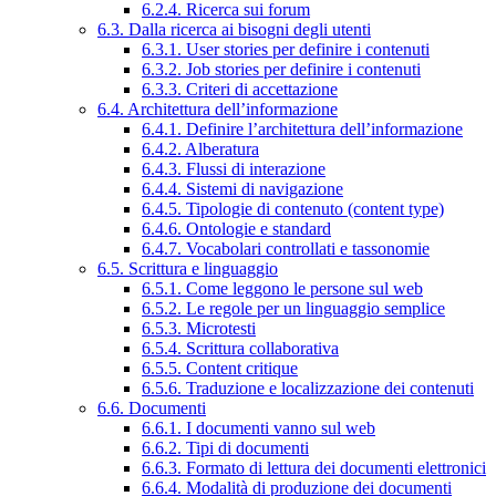
6.2.4. Ricerca sui forum
6.3. Dalla ricerca ai bisogni degli utenti
6.3.1. User stories per definire i contenuti
6.3.2. Job stories per definire i contenuti
6.3.3. Criteri di accettazione
6.4. Architettura dell’informazione
6.4.1. Definire l’architettura dell’informazione
6.4.2. Alberatura
6.4.3. Flussi di interazione
6.4.4. Sistemi di navigazione
6.4.5. Tipologie di contenuto (content type)
6.4.6. Ontologie e standard
6.4.7. Vocabolari controllati e tassonomie
6.5. Scrittura e linguaggio
6.5.1. Come leggono le persone sul web
6.5.2. Le regole per un linguaggio semplice
6.5.3. Microtesti
6.5.4. Scrittura collaborativa
6.5.5. Content critique
6.5.6. Traduzione e localizzazione dei contenuti
6.6. Documenti
6.6.1. I documenti vanno sul web
6.6.2. Tipi di documenti
6.6.3. Formato di lettura dei documenti elettronici
6.6.4. Modalità di produzione dei documenti