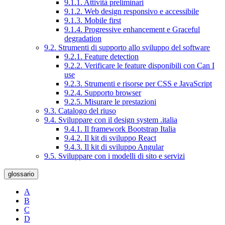
9.1.1. Attività preliminari
9.1.2. Web design responsivo e accessibile
9.1.3. Mobile first
9.1.4. Progressive enhancement e Graceful
degradation
9.2. Strumenti di supporto allo sviluppo del software
9.2.1. Feature detection
9.2.2. Verificare le feature disponibili con Can I
use
9.2.3. Strumenti e risorse per CSS e JavaScript
9.2.4. Supporto browser
9.2.5. Misurare le prestazioni
9.3. Catalogo del riuso
9.4. Sviluppare con il design system .italia
9.4.1. Il framework Bootstrap Italia
9.4.2. Il kit di sviluppo React
9.4.3. Il kit di sviluppo Angular
9.5. Sviluppare con i modelli di sito e servizi
glossario
A
B
C
D