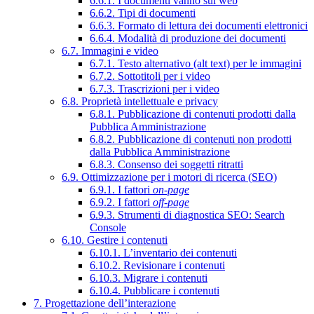
6.6.1. I documenti vanno sul web
6.6.2. Tipi di documenti
6.6.3. Formato di lettura dei documenti elettronici
6.6.4. Modalità di produzione dei documenti
6.7. Immagini e video
6.7.1. Testo alternativo (alt text) per le immagini
6.7.2. Sottotitoli per i video
6.7.3. Trascrizioni per i video
6.8. Proprietà intellettuale e privacy
6.8.1. Pubblicazione di contenuti prodotti dalla
Pubblica Amministrazione
6.8.2. Pubblicazione di contenuti non prodotti
dalla Pubblica Amministrazione
6.8.3. Consenso dei soggetti ritratti
6.9. Ottimizzazione per i motori di ricerca (SEO)
6.9.1. I fattori
on-page
6.9.2. I fattori
off-page
6.9.3. Strumenti di diagnostica SEO: Search
Console
6.10. Gestire i contenuti
6.10.1. L’inventario dei contenuti
6.10.2. Revisionare i contenuti
6.10.3. Migrare i contenuti
6.10.4. Pubblicare i contenuti
7. Progettazione dell’interazione