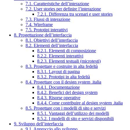
7.1. Caratteristiche dell’interazione
7.2. User stories per definire l’interazione
7.2.1. Differenza tra scenari e user stories
7.3. Flussi di interazione
7.4. Wireframe
7.5. Prototipi interattivi
8. Progettazione dell’interfaccia
8.1. Obiettivi dell’interfaccia
8.2. Elementi dell’interfaccia
8.2.1. Elementi di composizione
8.2.2. Elementi interattivi
8.2.3. Elementi testuali (microtesti)
8.3. Progettare e costruire in alta fedeltà
8.3.1. Layout di pagina
8.3.2. Prototipi in alta fedeltà
8.4. Progettare con il design system .italia
8.4.1. Documentazione
8.4.2. Benefici del design system
8.4.3. Risorse operative
8.4.4. Come contribuire al design system .italia
8.5. Progettare con i modelli di sito e servizi
8.5.1. Vantaggi dell’utilizzo dei modelli
8.5.2. I modelli di sito e servizi disponibili
9. Sviluppo dell’interfaccia
9.1. Approccio allo sviluppo