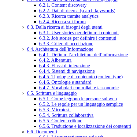
6.2.1. Content discovery
6.2.2. Dati di ricerca (search keywords)
6.2.3. Ricerca tramite analytics
6.2.4. Ricerca sui forum
6.3. Dalla ricerca ai bisogni degli utenti
6.3.1. User stories per definire i contenuti
6.3.2. Job stories per definire i contenuti
6.3.3. Criteri di accettazione
6.4. Architettura dell’informazione
6.4.1. Definire l’architettura dell’informazione
6.4.2. Alberatura
6.4.3. Flussi di interazione
6.4.4. Sistemi di navigazione
6.4.5. Tipologie di contenuto (content type)
6.4.6. Ontologie e standard
6.4.7. Vocabolari controllati e tassonomie
6.5. Scrittura e linguaggio
6.5.1. Come leggono le persone sul web
6.5.2. Le regole per un linguaggio semplice
6.5.3. Microtesti
6.5.4. Scrittura collaborativa
6.5.5. Content critique
6.5.6. Traduzione e localizzazione dei contenuti
6.6. Documenti