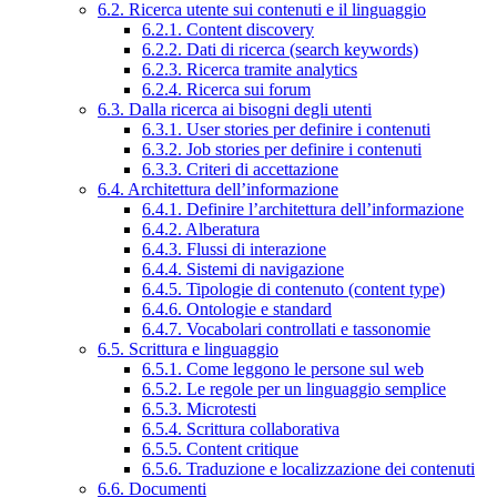
6.2. Ricerca utente sui contenuti e il linguaggio
6.2.1. Content discovery
6.2.2. Dati di ricerca (search keywords)
6.2.3. Ricerca tramite analytics
6.2.4. Ricerca sui forum
6.3. Dalla ricerca ai bisogni degli utenti
6.3.1. User stories per definire i contenuti
6.3.2. Job stories per definire i contenuti
6.3.3. Criteri di accettazione
6.4. Architettura dell’informazione
6.4.1. Definire l’architettura dell’informazione
6.4.2. Alberatura
6.4.3. Flussi di interazione
6.4.4. Sistemi di navigazione
6.4.5. Tipologie di contenuto (content type)
6.4.6. Ontologie e standard
6.4.7. Vocabolari controllati e tassonomie
6.5. Scrittura e linguaggio
6.5.1. Come leggono le persone sul web
6.5.2. Le regole per un linguaggio semplice
6.5.3. Microtesti
6.5.4. Scrittura collaborativa
6.5.5. Content critique
6.5.6. Traduzione e localizzazione dei contenuti
6.6. Documenti