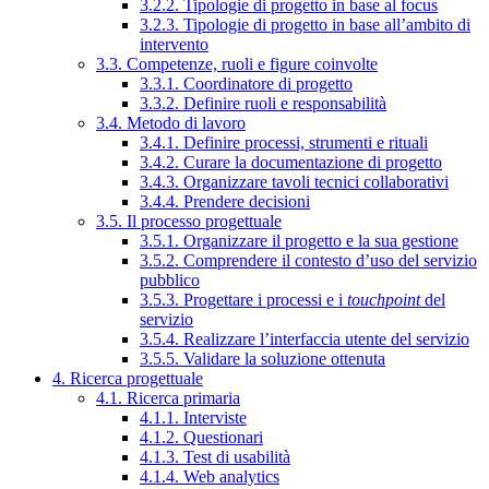
3.2.2. Tipologie di progetto in base al focus
3.2.3. Tipologie di progetto in base all’ambito di
intervento
3.3. Competenze, ruoli e figure coinvolte
3.3.1. Coordinatore di progetto
3.3.2. Definire ruoli e responsabilità
3.4. Metodo di lavoro
3.4.1. Definire processi, strumenti e rituali
3.4.2. Curare la documentazione di progetto
3.4.3. Organizzare tavoli tecnici collaborativi
3.4.4. Prendere decisioni
3.5. Il processo progettuale
3.5.1. Organizzare il progetto e la sua gestione
3.5.2. Comprendere il contesto d’uso del servizio
pubblico
3.5.3. Progettare i processi e i
touchpoint
del
servizio
3.5.4. Realizzare l’interfaccia utente del servizio
3.5.5. Validare la soluzione ottenuta
4. Ricerca progettuale
4.1. Ricerca primaria
4.1.1. Interviste
4.1.2. Questionari
4.1.3. Test di usabilità
4.1.4. Web analytics