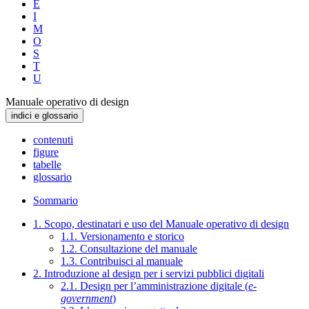
E
I
M
O
S
T
U
Manuale operativo di design
indici e glossario
contenuti
figure
tabelle
glossario
Sommario
1. Scopo, destinatari e uso del Manuale operativo di design
1.1. Versionamento e storico
1.2. Consultazione del manuale
1.3. Contribuisci al manuale
2. Introduzione al design per i servizi pubblici digitali
2.1. Design per l’amministrazione digitale (
e-
government
)