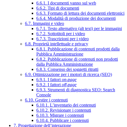
6.6.1. I documenti vanno sul web
6.6.2. Tipi di documenti
6.6.3. Formato di lettura dei documenti elettronici
6.6.4. Modalità di produzione dei documenti
6.7. Immagini e video
6.7.1. Testo alternativo (alt text) per le immagini
6.7.2. Sottotitoli per i video
6.7.3. Trascrizioni per i video
6.8. Proprietà intellettuale e privacy
6.8.1. Pubblicazione di contenuti prodotti dalla
Pubblica Amministrazione
6.8.2. Pubblicazione di contenuti non prodotti
dalla Pubblica Amministrazione
6.8.3. Consenso dei soggetti ritratti
6.9. Ottimizzazione per i motori di ricerca (SEO)
6.9.1. I fattori
on-page
6.9.2. I fattori
off-page
6.9.3. Strumenti di diagnostica SEO: Search
Console
6.10. Gestire i contenuti
6.10.1. L’inventario dei contenuti
6.10.2. Revisionare i contenuti
6.10.3. Migrare i contenuti
6.10.4. Pubblicare i contenuti
7. Progettazione dell’interazione