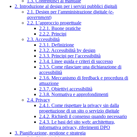
1.3. Contribuisci al manuale
2. Introduzione al design per i servizi pubblici digitali
2.1. Design per l’amministrazione digitale (
e-
government
)
2.2. L’approccio progettuale
2.2.1. Buone pratiche
2.2.2. Principi
2.3. Accessibilità
2.3.1. Definizione
2.3.2. Accessibilità by design
2.3.3. Principi per l’accessibilità
2.3.4. Linee guida e criteri di successo
2.3.5. Come rilasciare una dichiarazione di
accessibilità
2.3.6. Meccanismo di feedback e procedura di
attuazione
2.3.7. Obiettivi accessibilità
2.3.8. Normativa e approfondimenti
2.4. Privacy
2.4.1. Come rispettare la privacy sin dalla
progettazione di un sito o servizio digitale
2.4.2. Richiedi il consenso quando necessario
2.4.3. Le basi del sito web: architettura,
informativa privacy, riferimenti DPO
3. Pianificazione, gestione e strategia