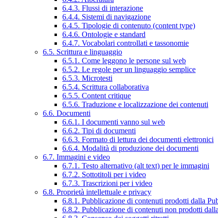
6.4.3. Flussi di interazione
6.4.4. Sistemi di navigazione
6.4.5. Tipologie di contenuto (content type)
6.4.6. Ontologie e standard
6.4.7. Vocabolari controllati e tassonomie
6.5. Scrittura e linguaggio
6.5.1. Come leggono le persone sul web
6.5.2. Le regole per un linguaggio semplice
6.5.3. Microtesti
6.5.4. Scrittura collaborativa
6.5.5. Content critique
6.5.6. Traduzione e localizzazione dei contenuti
6.6. Documenti
6.6.1. I documenti vanno sul web
6.6.2. Tipi di documenti
6.6.3. Formato di lettura dei documenti elettronici
6.6.4. Modalità di produzione dei documenti
6.7. Immagini e video
6.7.1. Testo alternativo (alt text) per le immagini
6.7.2. Sottotitoli per i video
6.7.3. Trascrizioni per i video
6.8. Proprietà intellettuale e privacy
6.8.1. Pubblicazione di contenuti prodotti dalla P
6.8.2. Pubblicazione di contenuti non prodotti dal