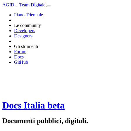
AGID
+
Team Digitale
Piano Triennale
Le community
Developers
Designers
Gli strumenti
Forum
Docs
GitHub
Docs Italia
beta
Documenti pubblici, digitali.