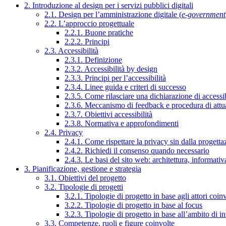
2. Introduzione al design per i servizi pubblici digitali
2.1. Design per l’amministrazione digitale (
e-government
2.2. L’approccio progettuale
2.2.1. Buone pratiche
2.2.2. Principi
2.3. Accessibilità
2.3.1. Definizione
2.3.2. Accessibilità by design
2.3.3. Principi per l’accessibilità
2.3.4. Linee guida e criteri di successo
2.3.5. Come rilasciare una dichiarazione di accessib
2.3.6. Meccanismo di feedback e procedura di attu
2.3.7. Obiettivi accessibilità
2.3.8. Normativa e approfondimenti
2.4. Privacy
2.4.1. Come rispettare la privacy sin dalla progettaz
2.4.2. Richiedi il consenso quando necessario
2.4.3. Le basi del sito web: architettura, informati
3. Pianificazione, gestione e strategia
3.1. Obiettivi del progetto
3.2. Tipologie di progetti
3.2.1. Tipologie di progetto in base agli attori coinv
3.2.2. Tipologie di progetto in base al focus
3.2.3. Tipologie di progetto in base all’ambito di i
3.3. Competenze, ruoli e figure coinvolte