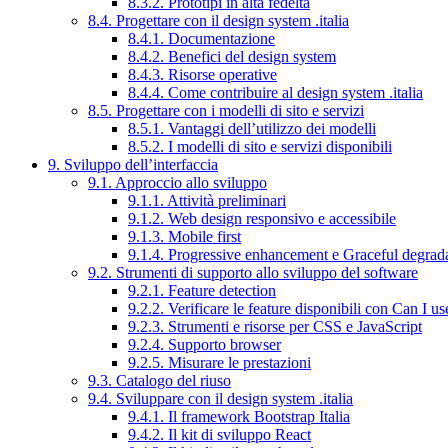
8.3.2. Prototipi in alta fedeltà
8.4. Progettare con il design system .italia
8.4.1. Documentazione
8.4.2. Benefici del design system
8.4.3. Risorse operative
8.4.4. Come contribuire al design system .italia
8.5. Progettare con i modelli di sito e servizi
8.5.1. Vantaggi dell’utilizzo dei modelli
8.5.2. I modelli di sito e servizi disponibili
9. Sviluppo dell’interfaccia
9.1. Approccio allo sviluppo
9.1.1. Attività preliminari
9.1.2. Web design responsivo e accessibile
9.1.3. Mobile first
9.1.4. Progressive enhancement e Graceful degrad
9.2. Strumenti di supporto allo sviluppo del software
9.2.1. Feature detection
9.2.2. Verificare le feature disponibili con Can I us
9.2.3. Strumenti e risorse per CSS e JavaScript
9.2.4. Supporto browser
9.2.5. Misurare le prestazioni
9.3. Catalogo del riuso
9.4. Sviluppare con il design system .italia
9.4.1. Il framework Bootstrap Italia
9.4.2. Il kit di sviluppo React