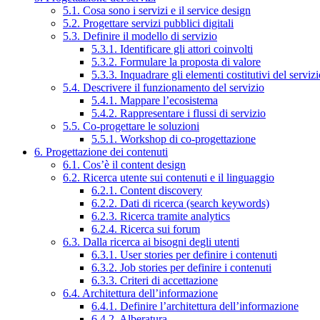
5.1. Cosa sono i servizi e il service design
5.2. Progettare servizi pubblici digitali
5.3. Definire il modello di servizio
5.3.1. Identificare gli attori coinvolti
5.3.2. Formulare la proposta di valore
5.3.3. Inquadrare gli elementi costitutivi del serviz
5.4. Descrivere il funzionamento del servizio
5.4.1. Mappare l’ecosistema
5.4.2. Rappresentare i flussi di servizio
5.5. Co-progettare le soluzioni
5.5.1. Workshop di co-progettazione
6. Progettazione dei contenuti
6.1. Cos’è il content design
6.2. Ricerca utente sui contenuti e il linguaggio
6.2.1. Content discovery
6.2.2. Dati di ricerca (search keywords)
6.2.3. Ricerca tramite analytics
6.2.4. Ricerca sui forum
6.3. Dalla ricerca ai bisogni degli utenti
6.3.1. User stories per definire i contenuti
6.3.2. Job stories per definire i contenuti
6.3.3. Criteri di accettazione
6.4. Architettura dell’informazione
6.4.1. Definire l’architettura dell’informazione
6.4.2. Alberatura