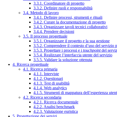
3.3.1. Coordinatore di progetto
3.3.2. Definire ruoli e responsabilità
3.4. Metodo di lavoro
3.4.1. Definire processi, strumenti e rituali
3.4.2. Curare la documentazione di progetto
3.4.3. Organizzare tavoli tecnici collaborativi
3.4.4. Prendere decisioni
3.5. Il processo progettuale
3.5.1. Organizzare il progetto e la sua gestione
3.5.2. Comprendere il contesto d’uso del servizio 
3.5.3. Progettare i processi e i
touchpoint
del servi
3.5.4. Realizzare l’interfaccia utente del servizio
3.5.5. Validare la soluzione ottenuta
4. Ricerca progettuale
4.1. Ricerca primaria
4.1.1. Interviste
4.1.2. Questionari
4.1.3. Test di usabilità
4.1.4. Web analytics
4.1.5. Strumenti di mappatura dell’esperienza uten
4.2. Ricerca secondaria
4.2.1. Ricerca documentale
4.2.2. Analisi benchmark
4.2.3. Valutazione euristica
5. Progettazione dei servizi