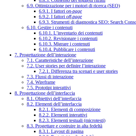
6.8.3. Consenso dei soggetti ritratti
6.9. Ottimizzazione per i motori di ricerca (SEO)
6.9.1. I fattori
on-page
6.9.2. I fattori
off-page
6.9.3. Strumenti di diagnostica SEO: Search Cons
6.10. Gestire i contenuti
6.10.1. L’inventario dei contenuti
6.10.2. Revisionare i contenuti
6.10.3. Migrare i contenuti
6.10.4. Pubblicare i contenuti
7. Progettazione dell’interazione
7.1. Caratteristiche dell’interazione
7.2. User stories per definire l’interazione
7.2.1. Differenza tra scenari e user stories
7.3. Flussi di interazione
7.4. Wireframe
7.5. Prototipi interattivi
8. Progettazione dell’interfaccia
8.1. Obiettivi dell’interfaccia
8.2. Elementi dell’interfaccia
8.2.1. Elementi di composizione
8.2.2. Elementi interattivi
8.2.3. Elementi testuali (microtesti)
8.3. Progettare e costruire in alta fedeltà
8.3.1. Layout di pagina