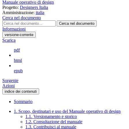
Manuale operativo di design
Progetto:
Designers Italia
Amministrazione:
italia
Cerca nel documento
Cerca nel documento
Informazioni
versione-corrente
Scarica
pdf
html
epub
Sorgente
Azioni
indice dei contenuti
Sommario
1. Scopo, destinatari e uso del Manuale operativo di design
1.1. Versionamento e storico
1.2. Consultazione del manuale
1.3. Contribuisci al manuale