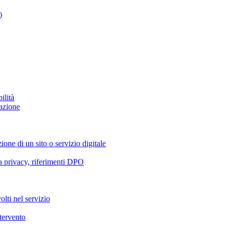
)
ilità
azione
ione di un sito o servizio digitale
va privacy, riferimenti DPO
olti nel servizio
ntervento