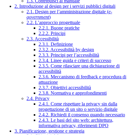
1.3. Contribuisci al manuale
2. Introduzione al design per i servizi pubblici digitali
2.1. Design per l’amministrazione digitale (
e-
government
)
2.2. L’approccio progettuale
2.2.1. Buone pratiche
2.2.2. Principi
2.3. Accessibilità
2.3.1. Definizione
2.3.2. Accessibilità by design
2.3.3. Principi per l’accessibilità
2.3.4. Linee guida e criteri di successo
2.3.5. Come rilasciare una dichiarazione di
accessibilità
2.3.6. Meccanismo di feedback e procedura di
attuazione
2.3.7. Obiettivi accessibilità
2.3.8. Normativa e approfondimenti
2.4. Privacy
2.4.1. Come rispettare la privacy sin dalla
progettazione di un sito o servizio digitale
2.4.2. Richiedi il consenso quando necessario
2.4.3. Le basi del sito web: architettura,
informativa privacy, riferimenti DPO
3. Pianificazione, gestione e strategia