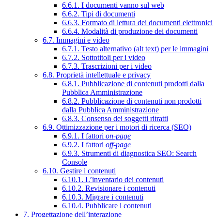
6.6.1. I documenti vanno sul web
6.6.2. Tipi di documenti
6.6.3. Formato di lettura dei documenti elettronici
6.6.4. Modalità di produzione dei documenti
6.7. Immagini e video
6.7.1. Testo alternativo (alt text) per le immagini
6.7.2. Sottotitoli per i video
6.7.3. Trascrizioni per i video
6.8. Proprietà intellettuale e privacy
6.8.1. Pubblicazione di contenuti prodotti dalla
Pubblica Amministrazione
6.8.2. Pubblicazione di contenuti non prodotti
dalla Pubblica Amministrazione
6.8.3. Consenso dei soggetti ritratti
6.9. Ottimizzazione per i motori di ricerca (SEO)
6.9.1. I fattori
on-page
6.9.2. I fattori
off-page
6.9.3. Strumenti di diagnostica SEO: Search
Console
6.10. Gestire i contenuti
6.10.1. L’inventario dei contenuti
6.10.2. Revisionare i contenuti
6.10.3. Migrare i contenuti
6.10.4. Pubblicare i contenuti
7. Progettazione dell’interazione