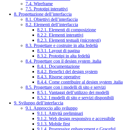
7.4. Wireframe
7.5. Prototipi interattivi
8. Progettazione dell’interfaccia
8.1. Obiettivi dell’interfaccia
8.2. Elementi dell’interfaccia
8.2.1. Elementi di composizione
8.2.2. Elementi interattivi
8.2.3. Elementi testuali (microtesti)
8.3. Progettare e costruire in alta fedeltà
8.3.1. Layout di pagina
8.3.2. Prototipi in alta fedeltà
8.4. Progettare con il design system .italia
8.4.1. Documentazione
8.4.2. Benefici del design system
8.4.3. Risorse operative
8.4.4. Come contribuire al design system .italia
8.5. Progettare con i modelli di sito e servizi
8.5.1. Vantaggi dell’utilizzo dei modelli
8.5.2. I modelli di sito e servizi disponibili
9. Sviluppo dell’interfaccia
9.1. Approccio allo sviluppo
9.1.1. Attività preliminari
9.1.2. Web design responsivo e accessibile
9.1.3. Mobile first
9.1.4. Progressive enhancement e Graceful