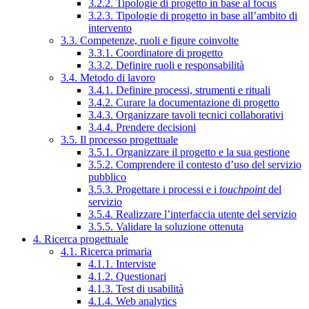
3.2.2. Tipologie di progetto in base al focus
3.2.3. Tipologie di progetto in base all’ambito di
intervento
3.3. Competenze, ruoli e figure coinvolte
3.3.1. Coordinatore di progetto
3.3.2. Definire ruoli e responsabilità
3.4. Metodo di lavoro
3.4.1. Definire processi, strumenti e rituali
3.4.2. Curare la documentazione di progetto
3.4.3. Organizzare tavoli tecnici collaborativi
3.4.4. Prendere decisioni
3.5. Il processo progettuale
3.5.1. Organizzare il progetto e la sua gestione
3.5.2. Comprendere il contesto d’uso del servizio
pubblico
3.5.3. Progettare i processi e i
touchpoint
del
servizio
3.5.4. Realizzare l’interfaccia utente del servizio
3.5.5. Validare la soluzione ottenuta
4. Ricerca progettuale
4.1. Ricerca primaria
4.1.1. Interviste
4.1.2. Questionari
4.1.3. Test di usabilità
4.1.4. Web analytics