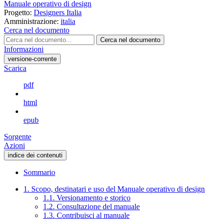
Manuale operativo di design
Progetto:
Designers Italia
Amministrazione:
italia
Cerca nel documento
Cerca nel documento
Informazioni
versione-corrente
Scarica
pdf
html
epub
Sorgente
Azioni
indice dei contenuti
Sommario
1. Scopo, destinatari e uso del Manuale operativo di design
1.1. Versionamento e storico
1.2. Consultazione del manuale
1.3. Contribuisci al manuale