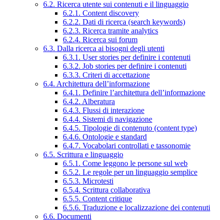
6.2. Ricerca utente sui contenuti e il linguaggio
6.2.1. Content discovery
6.2.2. Dati di ricerca (search keywords)
6.2.3. Ricerca tramite analytics
6.2.4. Ricerca sui forum
6.3. Dalla ricerca ai bisogni degli utenti
6.3.1. User stories per definire i contenuti
6.3.2. Job stories per definire i contenuti
6.3.3. Criteri di accettazione
6.4. Architettura dell’informazione
6.4.1. Definire l’architettura dell’informazione
6.4.2. Alberatura
6.4.3. Flussi di interazione
6.4.4. Sistemi di navigazione
6.4.5. Tipologie di contenuto (content type)
6.4.6. Ontologie e standard
6.4.7. Vocabolari controllati e tassonomie
6.5. Scrittura e linguaggio
6.5.1. Come leggono le persone sul web
6.5.2. Le regole per un linguaggio semplice
6.5.3. Microtesti
6.5.4. Scrittura collaborativa
6.5.5. Content critique
6.5.6. Traduzione e localizzazione dei contenuti
6.6. Documenti