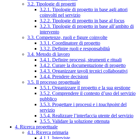
3.2. Tipologie di progetti
3.2.1. Tipologie di progetto in base agli attori
coinvolti nel servizio
3.2.2. Tipologie di progetto in base al focus
3.2.3. Tipologie di progetto in base all’ambito di
intervento
3.3. Competenze, ruoli e figure coinvolte
3.3.1. Coordinatore di progetto
3.3.2. Definire ruoli e responsabilità
3.4. Metodo di lavoro
3.4.1. Definire processi, strumenti e rituali
3.4.2. Curare la documentazione di progetto
3.4.3. Organizzare tavoli tecnici collaborativi
3.4.4. Prendere decisioni
3.5. Il processo progettuale
3.5.1. Organizzare il progetto e la sua gestione
3.5.2. Comprendere il contesto d’uso del servizio
pubblico
3.5.3. Progettare i processi e i
touchpoint
del
servizio
3.5.4. Realizzare l’interfaccia utente del servizio
3.5.5. Validare la soluzione ottenuta
4. Ricerca progettuale
4.1. Ricerca primaria
4.1.1. Interviste