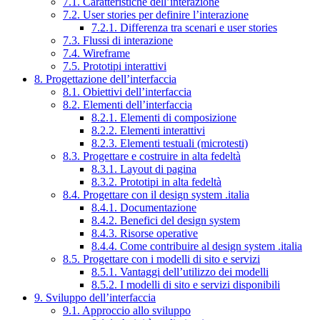
7.1. Caratteristiche dell’interazione
7.2. User stories per definire l’interazione
7.2.1. Differenza tra scenari e user stories
7.3. Flussi di interazione
7.4. Wireframe
7.5. Prototipi interattivi
8. Progettazione dell’interfaccia
8.1. Obiettivi dell’interfaccia
8.2. Elementi dell’interfaccia
8.2.1. Elementi di composizione
8.2.2. Elementi interattivi
8.2.3. Elementi testuali (microtesti)
8.3. Progettare e costruire in alta fedeltà
8.3.1. Layout di pagina
8.3.2. Prototipi in alta fedeltà
8.4. Progettare con il design system .italia
8.4.1. Documentazione
8.4.2. Benefici del design system
8.4.3. Risorse operative
8.4.4. Come contribuire al design system .italia
8.5. Progettare con i modelli di sito e servizi
8.5.1. Vantaggi dell’utilizzo dei modelli
8.5.2. I modelli di sito e servizi disponibili
9. Sviluppo dell’interfaccia
9.1. Approccio allo sviluppo