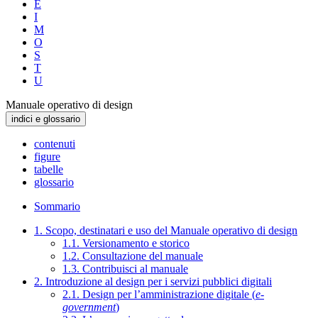
E
I
M
O
S
T
U
Manuale operativo di design
indici e glossario
contenuti
figure
tabelle
glossario
Sommario
1. Scopo, destinatari e uso del Manuale operativo di design
1.1. Versionamento e storico
1.2. Consultazione del manuale
1.3. Contribuisci al manuale
2. Introduzione al design per i servizi pubblici digitali
2.1. Design per l’amministrazione digitale (
e-
government
)