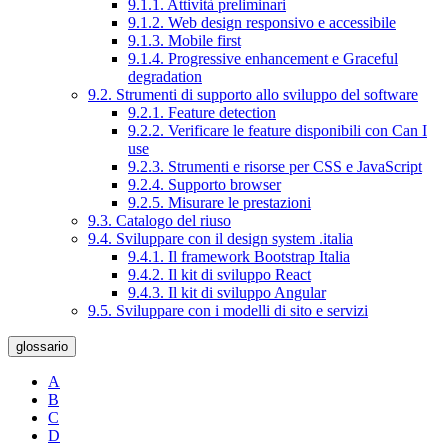
9.1.1. Attività preliminari
9.1.2. Web design responsivo e accessibile
9.1.3. Mobile first
9.1.4. Progressive enhancement e Graceful
degradation
9.2. Strumenti di supporto allo sviluppo del software
9.2.1. Feature detection
9.2.2. Verificare le feature disponibili con Can I
use
9.2.3. Strumenti e risorse per CSS e JavaScript
9.2.4. Supporto browser
9.2.5. Misurare le prestazioni
9.3. Catalogo del riuso
9.4. Sviluppare con il design system .italia
9.4.1. Il framework Bootstrap Italia
9.4.2. Il kit di sviluppo React
9.4.3. Il kit di sviluppo Angular
9.5. Sviluppare con i modelli di sito e servizi
glossario
A
B
C
D