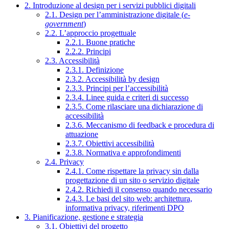
2. Introduzione al design per i servizi pubblici digitali
2.1. Design per l’amministrazione digitale (
e-
government
)
2.2. L’approccio progettuale
2.2.1. Buone pratiche
2.2.2. Principi
2.3. Accessibilità
2.3.1. Definizione
2.3.2. Accessibilità by design
2.3.3. Principi per l’accessibilità
2.3.4. Linee guida e criteri di successo
2.3.5. Come rilasciare una dichiarazione di
accessibilità
2.3.6. Meccanismo di feedback e procedura di
attuazione
2.3.7. Obiettivi accessibilità
2.3.8. Normativa e approfondimenti
2.4. Privacy
2.4.1. Come rispettare la privacy sin dalla
progettazione di un sito o servizio digitale
2.4.2. Richiedi il consenso quando necessario
2.4.3. Le basi del sito web: architettura,
informativa privacy, riferimenti DPO
3. Pianificazione, gestione e strategia
3.1. Obiettivi del progetto