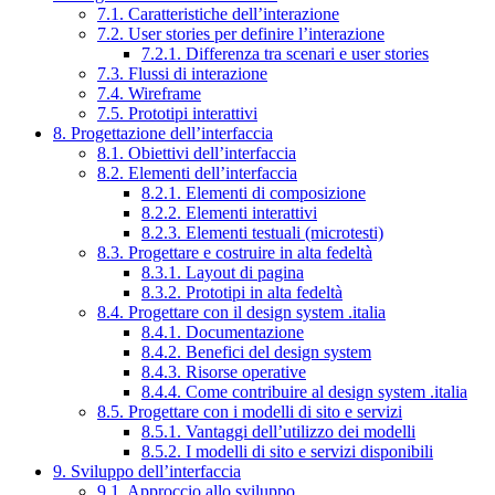
7.1. Caratteristiche dell’interazione
7.2. User stories per definire l’interazione
7.2.1. Differenza tra scenari e user stories
7.3. Flussi di interazione
7.4. Wireframe
7.5. Prototipi interattivi
8. Progettazione dell’interfaccia
8.1. Obiettivi dell’interfaccia
8.2. Elementi dell’interfaccia
8.2.1. Elementi di composizione
8.2.2. Elementi interattivi
8.2.3. Elementi testuali (microtesti)
8.3. Progettare e costruire in alta fedeltà
8.3.1. Layout di pagina
8.3.2. Prototipi in alta fedeltà
8.4. Progettare con il design system .italia
8.4.1. Documentazione
8.4.2. Benefici del design system
8.4.3. Risorse operative
8.4.4. Come contribuire al design system .italia
8.5. Progettare con i modelli di sito e servizi
8.5.1. Vantaggi dell’utilizzo dei modelli
8.5.2. I modelli di sito e servizi disponibili
9. Sviluppo dell’interfaccia
9.1. Approccio allo sviluppo