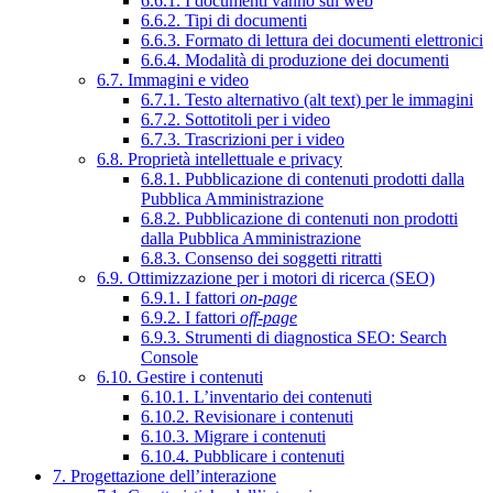
6.6.1. I documenti vanno sul web
6.6.2. Tipi di documenti
6.6.3. Formato di lettura dei documenti elettronici
6.6.4. Modalità di produzione dei documenti
6.7. Immagini e video
6.7.1. Testo alternativo (alt text) per le immagini
6.7.2. Sottotitoli per i video
6.7.3. Trascrizioni per i video
6.8. Proprietà intellettuale e privacy
6.8.1. Pubblicazione di contenuti prodotti dalla
Pubblica Amministrazione
6.8.2. Pubblicazione di contenuti non prodotti
dalla Pubblica Amministrazione
6.8.3. Consenso dei soggetti ritratti
6.9. Ottimizzazione per i motori di ricerca (SEO)
6.9.1. I fattori
on-page
6.9.2. I fattori
off-page
6.9.3. Strumenti di diagnostica SEO: Search
Console
6.10. Gestire i contenuti
6.10.1. L’inventario dei contenuti
6.10.2. Revisionare i contenuti
6.10.3. Migrare i contenuti
6.10.4. Pubblicare i contenuti
7. Progettazione dell’interazione