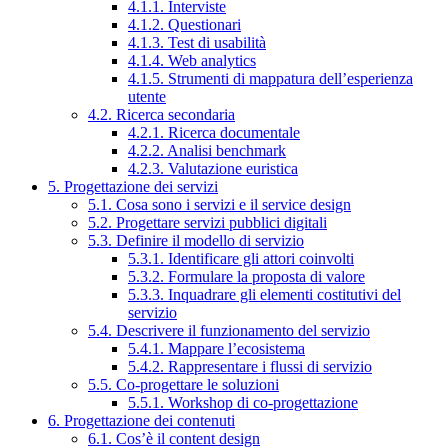
4.1.1. Interviste
4.1.2. Questionari
4.1.3. Test di usabilità
4.1.4. Web analytics
4.1.5. Strumenti di mappatura dell’esperienza
utente
4.2. Ricerca secondaria
4.2.1. Ricerca documentale
4.2.2. Analisi benchmark
4.2.3. Valutazione euristica
5. Progettazione dei servizi
5.1. Cosa sono i servizi e il service design
5.2. Progettare servizi pubblici digitali
5.3. Definire il modello di servizio
5.3.1. Identificare gli attori coinvolti
5.3.2. Formulare la proposta di valore
5.3.3. Inquadrare gli elementi costitutivi del
servizio
5.4. Descrivere il funzionamento del servizio
5.4.1. Mappare l’ecosistema
5.4.2. Rappresentare i flussi di servizio
5.5. Co-progettare le soluzioni
5.5.1. Workshop di co-progettazione
6. Progettazione dei contenuti
6.1. Cos’è il content design