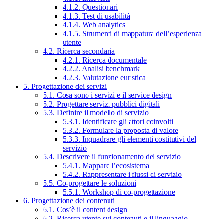
4.1.2. Questionari
4.1.3. Test di usabilità
4.1.4. Web analytics
4.1.5. Strumenti di mappatura dell’esperienza
utente
4.2. Ricerca secondaria
4.2.1. Ricerca documentale
4.2.2. Analisi benchmark
4.2.3. Valutazione euristica
5. Progettazione dei servizi
5.1. Cosa sono i servizi e il service design
5.2. Progettare servizi pubblici digitali
5.3. Definire il modello di servizio
5.3.1. Identificare gli attori coinvolti
5.3.2. Formulare la proposta di valore
5.3.3. Inquadrare gli elementi costitutivi del
servizio
5.4. Descrivere il funzionamento del servizio
5.4.1. Mappare l’ecosistema
5.4.2. Rappresentare i flussi di servizio
5.5. Co-progettare le soluzioni
5.5.1. Workshop di co-progettazione
6. Progettazione dei contenuti
6.1. Cos’è il content design
6.2. Ricerca utente sui contenuti e il linguaggio