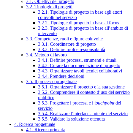
3.1. Obiettivi del progetto
3.2. Tipologie di progetti
3.2.1. Tipologie di progetto in base agli attori
coinvolti nel servizio
3.2.2. Tipologie di progetto in base al focus
3.2.3. Tipologie di progetto in base all’ambito di
intervento
3.3. Competenze, ruoli e figure coinvolte
3.3.1. Coordinatore di progetto
3.3.2. Definire ruoli e responsabilità
3.4. Metodo di lavoro
3.4.1. Definire processi, strumenti e rituali
3.4.2. Curare la documentazione di progetto
3.4.3. Organizzare tavoli tecnici collaborativi
3.4.4. Prendere decisioni
3.5. Il processo progettuale
3.5.1. Organizzare il progetto e la sua gestione
3.5.2. Comprendere il contesto d’uso del servizio
pubblico
3.5.3. Progettare i processi e i
touchpoint
del
servizio
3.5.4. Realizzare l’interfaccia utente del servizio
3.5.5. Validare la soluzione ottenuta
4. Ricerca progettuale
4.1. Ricerca primaria