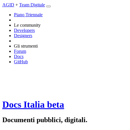
AGID
+
Team Digitale
Piano Triennale
Le community
Developers
Designers
Gli strumenti
Forum
Docs
GitHub
Docs Italia
beta
Documenti pubblici, digitali.