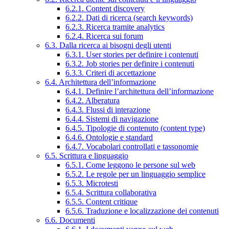
6.2.1. Content discovery
6.2.2. Dati di ricerca (search keywords)
6.2.3. Ricerca tramite analytics
6.2.4. Ricerca sui forum
6.3. Dalla ricerca ai bisogni degli utenti
6.3.1. User stories per definire i contenuti
6.3.2. Job stories per definire i contenuti
6.3.3. Criteri di accettazione
6.4. Architettura dell’informazione
6.4.1. Definire l’architettura dell’informazione
6.4.2. Alberatura
6.4.3. Flussi di interazione
6.4.4. Sistemi di navigazione
6.4.5. Tipologie di contenuto (content type)
6.4.6. Ontologie e standard
6.4.7. Vocabolari controllati e tassonomie
6.5. Scrittura e linguaggio
6.5.1. Come leggono le persone sul web
6.5.2. Le regole per un linguaggio semplice
6.5.3. Microtesti
6.5.4. Scrittura collaborativa
6.5.5. Content critique
6.5.6. Traduzione e localizzazione dei contenuti
6.6. Documenti