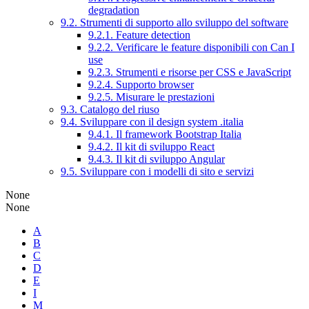
degradation
9.2. Strumenti di supporto allo sviluppo del software
9.2.1. Feature detection
9.2.2. Verificare le feature disponibili con Can I
use
9.2.3. Strumenti e risorse per CSS e JavaScript
9.2.4. Supporto browser
9.2.5. Misurare le prestazioni
9.3. Catalogo del riuso
9.4. Sviluppare con il design system .italia
9.4.1. Il framework Bootstrap Italia
9.4.2. Il kit di sviluppo React
9.4.3. Il kit di sviluppo Angular
9.5. Sviluppare con i modelli di sito e servizi
None
None
A
B
C
D
E
I
M