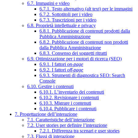
6.7. Immagini e video
6.7.1. Testo alternativo (alt text) per le immagini
6.7.2. Sottotitoli per i video
6.7.3. Trascrizioni per i video
6.8. Proprietà intellettuale e privacy
6.8.1. Pubblicazione di contenuti prodotti dalla
Pubblica Amministrazione
6.8.2. Pubblicazione di contenuti non prodotti
dalla Pubblica Amministrazione
6.8.3. Consenso dei soggetti ritratti
6.9. Ottimizzazione per i motori di ricerca (SEO)
6.9.1. I fattori
on-page
6.9.2. I fattori
off-page
6.9.3. Strumenti di diagnostica SEO: Search
Console
6.10. Gestire i contenuti
6.10.1. L’inventario dei contenuti
6.10.2. Revisionare i contenuti
6.10.3. Migrare i contenuti
6.10.4. Pubblicare i contenuti
7. Progettazione dell’interazione
7.1. Caratteristiche dell’interazione
7.2. User stories per definire l’interazione
7.2.1. Differenza tra scenari e user stories
7.3. Flussi di interazione