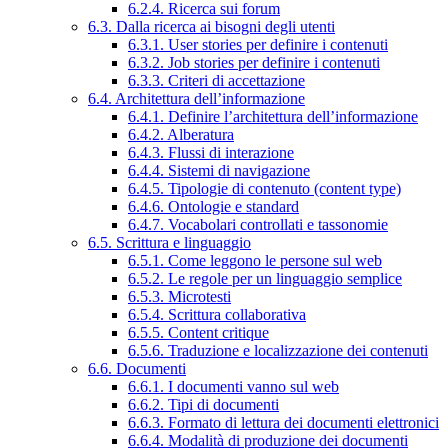
6.2.4. Ricerca sui forum
6.3. Dalla ricerca ai bisogni degli utenti
6.3.1. User stories per definire i contenuti
6.3.2. Job stories per definire i contenuti
6.3.3. Criteri di accettazione
6.4. Architettura dell’informazione
6.4.1. Definire l’architettura dell’informazione
6.4.2. Alberatura
6.4.3. Flussi di interazione
6.4.4. Sistemi di navigazione
6.4.5. Tipologie di contenuto (content type)
6.4.6. Ontologie e standard
6.4.7. Vocabolari controllati e tassonomie
6.5. Scrittura e linguaggio
6.5.1. Come leggono le persone sul web
6.5.2. Le regole per un linguaggio semplice
6.5.3. Microtesti
6.5.4. Scrittura collaborativa
6.5.5. Content critique
6.5.6. Traduzione e localizzazione dei contenuti
6.6. Documenti
6.6.1. I documenti vanno sul web
6.6.2. Tipi di documenti
6.6.3. Formato di lettura dei documenti elettronici
6.6.4. Modalità di produzione dei documenti