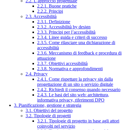
2.2. L’approccio progettuale
2.2.1. Buone pratiche
2.2.2. Principi
2.3. Accessibilità
2.3.1. Definizione
2.3.2. Accessibilità by design
2.3.3. Principi per l’accessibilità
2.3.4. Linee guida e criteri di successo
2.3.5. Come rilasciare una dichiarazione di
accessibilità
2.3.6. Meccanismo di feedback e procedura di
attuazione
2.3.7. Obiettivi accessibilità
2.3.8. Normativa e approfondimenti
2.4. Privacy
2.4.1. Come rispettare la privacy sin dalla
progettazione di un sito o servizio digitale
2.4.2. Richiedi il consenso quando necessario
2.4.3. Le basi del sito web: architettura,
informativa privacy, riferimenti DPO
3. Pianificazione, gestione e strategia
3.1. Obiettivi del progetto
3.2. Tipologie di progetti
3.2.1. Tipologie di progetto in base agli attori
coinvolti nel servizio