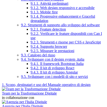
9.1.1. Attività preliminari
9.1.2. Web design responsivo e accessibile
9.1.3. Mobile first
9.1.4. Progressive enhancement e Graceful
degradation
9.2. Strumenti di supporto allo sviluppo del software
9.2.1. Feature detection
9.2.2. Verificare le feature disponibili con Can I
use
9.2.3. Strumenti e risorse per CSS e JavaScript
9.2.4. Supporto browser
9.2.5. Misurare le prestazioni
9.3. Catalogo del riuso
9.4. Sviluppare con il design system .italia
9.4.1. Il framework Bootstrap Italia
9.4.2. Il kit di sviluppo React
9.4.3. Il kit di sviluppo Angular
9.5. Sviluppare con i modelli di sito e servizi
1. Scopo, destinatari e uso del Manuale operativo di design
Team per la Trasformazione Digitale
in collaborazione con
Agenzia per l'Italia Digitale