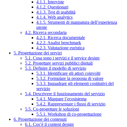
4.1.1. Interviste
4.1.2. Questionari
4.1.3. Test di usabilità
4.1.4. Web analytics
4.1.5. Strumenti di mappatura dell’esperienza
utente
4.2. Ricerca secondaria
4.2.1. Ricerca documentale
4.2.2. Analisi benchmark
4.2.3. Valutazione euristica
5. Progettazione dei servizi
5.1. Cosa sono i servizi e il service design
5.2. Progettare servizi pubblici digitali
5.3. Definire il modello di servizio
5.3.1. Identificare gli attori coinvolti
5.3.2. Formulare la proposta di valore
5.3.3. Inquadrare gli elementi costitutivi del
servizio
5.4. Descrivere il funzionamento del servizio
5.4.1. Mappare l’ecosistema
5.4.2. Rappresentare i flussi di servizio
5.5. Co-progettare le soluzioni
5.5.1. Workshop di co-progettazione
6. Progettazione dei contenuti
6.1. Cos’è il content design