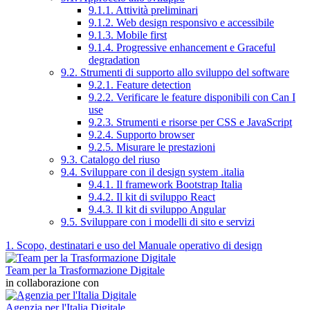
9.1.1. Attività preliminari
9.1.2. Web design responsivo e accessibile
9.1.3. Mobile first
9.1.4. Progressive enhancement e Graceful
degradation
9.2. Strumenti di supporto allo sviluppo del software
9.2.1. Feature detection
9.2.2. Verificare le feature disponibili con Can I
use
9.2.3. Strumenti e risorse per CSS e JavaScript
9.2.4. Supporto browser
9.2.5. Misurare le prestazioni
9.3. Catalogo del riuso
9.4. Sviluppare con il design system .italia
9.4.1. Il framework Bootstrap Italia
9.4.2. Il kit di sviluppo React
9.4.3. Il kit di sviluppo Angular
9.5. Sviluppare con i modelli di sito e servizi
1. Scopo, destinatari e uso del Manuale operativo di design
Team per la Trasformazione Digitale
in collaborazione con
Agenzia per l'Italia Digitale