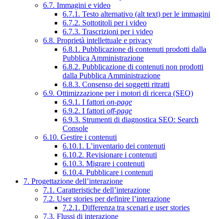
6.7. Immagini e video
6.7.1. Testo alternativo (alt text) per le immagini
6.7.2. Sottotitoli per i video
6.7.3. Trascrizioni per i video
6.8. Proprietà intellettuale e privacy
6.8.1. Pubblicazione di contenuti prodotti dalla
Pubblica Amministrazione
6.8.2. Pubblicazione di contenuti non prodotti
dalla Pubblica Amministrazione
6.8.3. Consenso dei soggetti ritratti
6.9. Ottimizzazione per i motori di ricerca (SEO)
6.9.1. I fattori
on-page
6.9.2. I fattori
off-page
6.9.3. Strumenti di diagnostica SEO: Search
Console
6.10. Gestire i contenuti
6.10.1. L’inventario dei contenuti
6.10.2. Revisionare i contenuti
6.10.3. Migrare i contenuti
6.10.4. Pubblicare i contenuti
7. Progettazione dell’interazione
7.1. Caratteristiche dell’interazione
7.2. User stories per definire l’interazione
7.2.1. Differenza tra scenari e user stories
7.3. Flussi di interazione