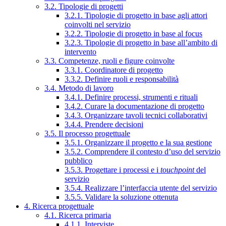
3.2. Tipologie di progetti
3.2.1. Tipologie di progetto in base agli attori
coinvolti nel servizio
3.2.2. Tipologie di progetto in base al focus
3.2.3. Tipologie di progetto in base all’ambito di
intervento
3.3. Competenze, ruoli e figure coinvolte
3.3.1. Coordinatore di progetto
3.3.2. Definire ruoli e responsabilità
3.4. Metodo di lavoro
3.4.1. Definire processi, strumenti e rituali
3.4.2. Curare la documentazione di progetto
3.4.3. Organizzare tavoli tecnici collaborativi
3.4.4. Prendere decisioni
3.5. Il processo progettuale
3.5.1. Organizzare il progetto e la sua gestione
3.5.2. Comprendere il contesto d’uso del servizio
pubblico
3.5.3. Progettare i processi e i
touchpoint
del
servizio
3.5.4. Realizzare l’interfaccia utente del servizio
3.5.5. Validare la soluzione ottenuta
4. Ricerca progettuale
4.1. Ricerca primaria
4.1.1. Interviste