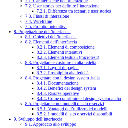
7.1. Caratteristiche dell’interazione
7.2. User stories per definire l’interazione
7.2.1. Differenza tra scenari e user stories
7.3. Flussi di interazione
7.4. Wireframe
7.5. Prototipi interattivi
8. Progettazione dell’interfaccia
8.1. Obiettivi dell’interfaccia
8.2. Elementi dell’interfaccia
8.2.1. Elementi di composizione
8.2.2. Elementi interattivi
8.2.3. Elementi testuali (microtesti)
8.3. Progettare e costruire in alta fedeltà
8.3.1. Layout di pagina
8.3.2. Prototipi in alta fedeltà
8.4. Progettare con il design system .italia
8.4.1. Documentazione
8.4.2. Benefici del design system
8.4.3. Risorse operative
8.4.4. Come contribuire al design system .italia
8.5. Progettare con i modelli di sito e servizi
8.5.1. Vantaggi dell’utilizzo dei modelli
8.5.2. I modelli di sito e servizi disponibili
9. Sviluppo dell’interfaccia
9.1. Approccio allo sviluppo