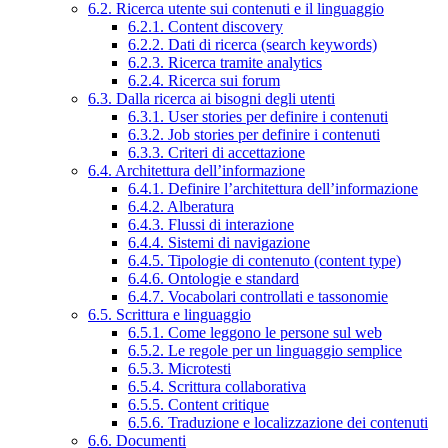
6.2. Ricerca utente sui contenuti e il linguaggio
6.2.1. Content discovery
6.2.2. Dati di ricerca (search keywords)
6.2.3. Ricerca tramite analytics
6.2.4. Ricerca sui forum
6.3. Dalla ricerca ai bisogni degli utenti
6.3.1. User stories per definire i contenuti
6.3.2. Job stories per definire i contenuti
6.3.3. Criteri di accettazione
6.4. Architettura dell’informazione
6.4.1. Definire l’architettura dell’informazione
6.4.2. Alberatura
6.4.3. Flussi di interazione
6.4.4. Sistemi di navigazione
6.4.5. Tipologie di contenuto (content type)
6.4.6. Ontologie e standard
6.4.7. Vocabolari controllati e tassonomie
6.5. Scrittura e linguaggio
6.5.1. Come leggono le persone sul web
6.5.2. Le regole per un linguaggio semplice
6.5.3. Microtesti
6.5.4. Scrittura collaborativa
6.5.5. Content critique
6.5.6. Traduzione e localizzazione dei contenuti
6.6. Documenti