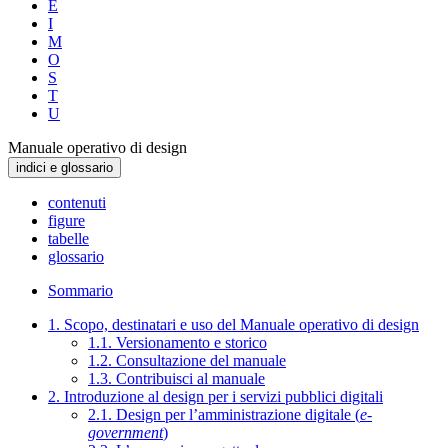
E
I
M
O
S
T
U
Manuale operativo di design
indici e glossario
contenuti
figure
tabelle
glossario
Sommario
1. Scopo, destinatari e uso del Manuale operativo di design
1.1. Versionamento e storico
1.2. Consultazione del manuale
1.3. Contribuisci al manuale
2. Introduzione al design per i servizi pubblici digitali
2.1. Design per l’amministrazione digitale (
e-
government
)