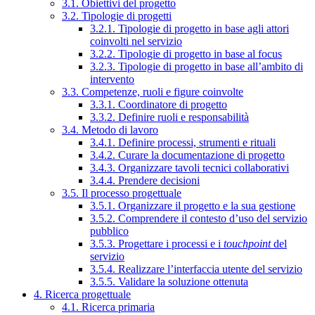
3.1. Obiettivi del progetto
3.2. Tipologie di progetti
3.2.1. Tipologie di progetto in base agli attori
coinvolti nel servizio
3.2.2. Tipologie di progetto in base al focus
3.2.3. Tipologie di progetto in base all’ambito di
intervento
3.3. Competenze, ruoli e figure coinvolte
3.3.1. Coordinatore di progetto
3.3.2. Definire ruoli e responsabilità
3.4. Metodo di lavoro
3.4.1. Definire processi, strumenti e rituali
3.4.2. Curare la documentazione di progetto
3.4.3. Organizzare tavoli tecnici collaborativi
3.4.4. Prendere decisioni
3.5. Il processo progettuale
3.5.1. Organizzare il progetto e la sua gestione
3.5.2. Comprendere il contesto d’uso del servizio
pubblico
3.5.3. Progettare i processi e i
touchpoint
del
servizio
3.5.4. Realizzare l’interfaccia utente del servizio
3.5.5. Validare la soluzione ottenuta
4. Ricerca progettuale
4.1. Ricerca primaria