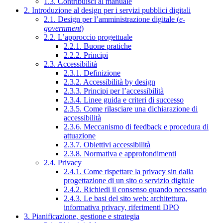
1.3. Contribuisci al manuale
2. Introduzione al design per i servizi pubblici digitali
2.1. Design per l’amministrazione digitale (
e-
government
)
2.2. L’approccio progettuale
2.2.1. Buone pratiche
2.2.2. Principi
2.3. Accessibilità
2.3.1. Definizione
2.3.2. Accessibilità by design
2.3.3. Principi per l’accessibilità
2.3.4. Linee guida e criteri di successo
2.3.5. Come rilasciare una dichiarazione di
accessibilità
2.3.6. Meccanismo di feedback e procedura di
attuazione
2.3.7. Obiettivi accessibilità
2.3.8. Normativa e approfondimenti
2.4. Privacy
2.4.1. Come rispettare la privacy sin dalla
progettazione di un sito o servizio digitale
2.4.2. Richiedi il consenso quando necessario
2.4.3. Le basi del sito web: architettura,
informativa privacy, riferimenti DPO
3. Pianificazione, gestione e strategia