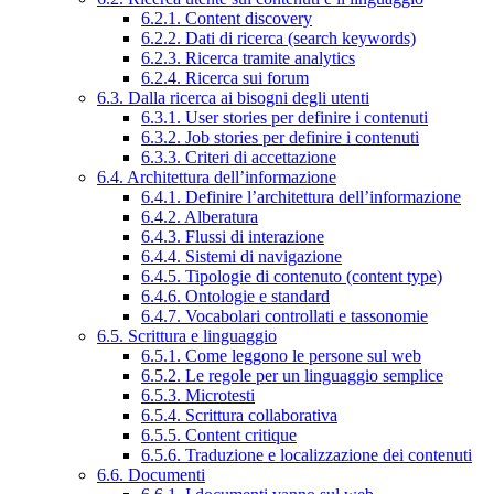
6.2.1. Content discovery
6.2.2. Dati di ricerca (search keywords)
6.2.3. Ricerca tramite analytics
6.2.4. Ricerca sui forum
6.3. Dalla ricerca ai bisogni degli utenti
6.3.1. User stories per definire i contenuti
6.3.2. Job stories per definire i contenuti
6.3.3. Criteri di accettazione
6.4. Architettura dell’informazione
6.4.1. Definire l’architettura dell’informazione
6.4.2. Alberatura
6.4.3. Flussi di interazione
6.4.4. Sistemi di navigazione
6.4.5. Tipologie di contenuto (content type)
6.4.6. Ontologie e standard
6.4.7. Vocabolari controllati e tassonomie
6.5. Scrittura e linguaggio
6.5.1. Come leggono le persone sul web
6.5.2. Le regole per un linguaggio semplice
6.5.3. Microtesti
6.5.4. Scrittura collaborativa
6.5.5. Content critique
6.5.6. Traduzione e localizzazione dei contenuti
6.6. Documenti