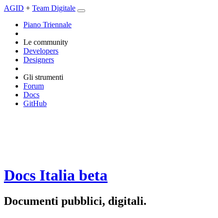
AGID
+
Team Digitale
Piano Triennale
Le community
Developers
Designers
Gli strumenti
Forum
Docs
GitHub
Docs Italia
beta
Documenti pubblici, digitali.