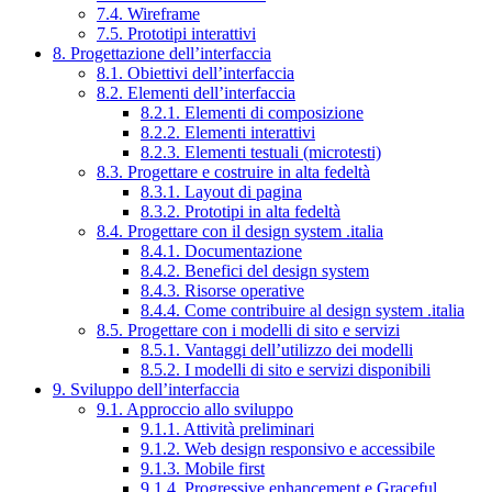
7.4. Wireframe
7.5. Prototipi interattivi
8. Progettazione dell’interfaccia
8.1. Obiettivi dell’interfaccia
8.2. Elementi dell’interfaccia
8.2.1. Elementi di composizione
8.2.2. Elementi interattivi
8.2.3. Elementi testuali (microtesti)
8.3. Progettare e costruire in alta fedeltà
8.3.1. Layout di pagina
8.3.2. Prototipi in alta fedeltà
8.4. Progettare con il design system .italia
8.4.1. Documentazione
8.4.2. Benefici del design system
8.4.3. Risorse operative
8.4.4. Come contribuire al design system .italia
8.5. Progettare con i modelli di sito e servizi
8.5.1. Vantaggi dell’utilizzo dei modelli
8.5.2. I modelli di sito e servizi disponibili
9. Sviluppo dell’interfaccia
9.1. Approccio allo sviluppo
9.1.1. Attività preliminari
9.1.2. Web design responsivo e accessibile
9.1.3. Mobile first
9.1.4. Progressive enhancement e Graceful