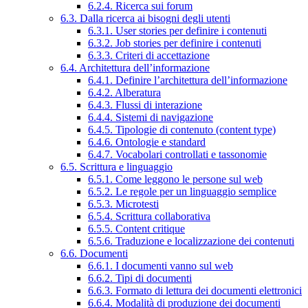
6.2.4. Ricerca sui forum
6.3. Dalla ricerca ai bisogni degli utenti
6.3.1. User stories per definire i contenuti
6.3.2. Job stories per definire i contenuti
6.3.3. Criteri di accettazione
6.4. Architettura dell’informazione
6.4.1. Definire l’architettura dell’informazione
6.4.2. Alberatura
6.4.3. Flussi di interazione
6.4.4. Sistemi di navigazione
6.4.5. Tipologie di contenuto (content type)
6.4.6. Ontologie e standard
6.4.7. Vocabolari controllati e tassonomie
6.5. Scrittura e linguaggio
6.5.1. Come leggono le persone sul web
6.5.2. Le regole per un linguaggio semplice
6.5.3. Microtesti
6.5.4. Scrittura collaborativa
6.5.5. Content critique
6.5.6. Traduzione e localizzazione dei contenuti
6.6. Documenti
6.6.1. I documenti vanno sul web
6.6.2. Tipi di documenti
6.6.3. Formato di lettura dei documenti elettronici
6.6.4. Modalità di produzione dei documenti