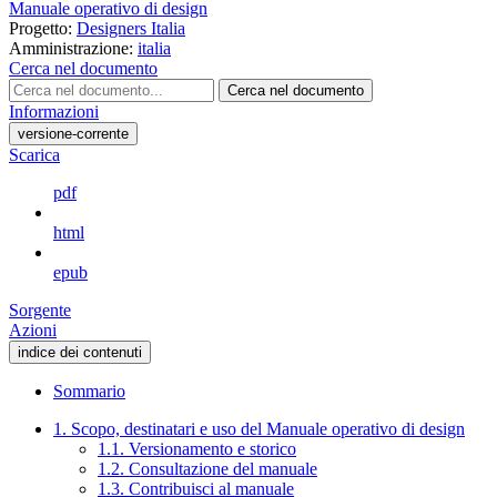
Manuale operativo di design
Progetto:
Designers Italia
Amministrazione:
italia
Cerca nel documento
Cerca nel documento
Informazioni
versione-corrente
Scarica
pdf
html
epub
Sorgente
Azioni
indice dei contenuti
Sommario
1. Scopo, destinatari e uso del Manuale operativo di design
1.1. Versionamento e storico
1.2. Consultazione del manuale
1.3. Contribuisci al manuale