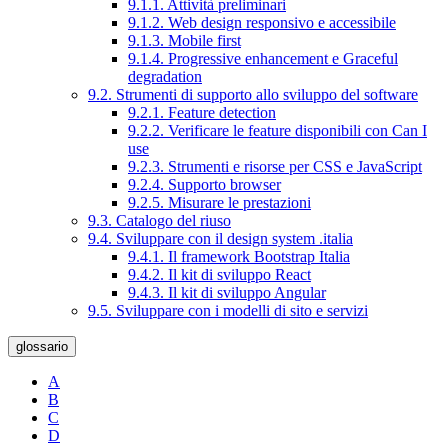
9.1.1. Attività preliminari
9.1.2. Web design responsivo e accessibile
9.1.3. Mobile first
9.1.4. Progressive enhancement e Graceful
degradation
9.2. Strumenti di supporto allo sviluppo del software
9.2.1. Feature detection
9.2.2. Verificare le feature disponibili con Can I
use
9.2.3. Strumenti e risorse per CSS e JavaScript
9.2.4. Supporto browser
9.2.5. Misurare le prestazioni
9.3. Catalogo del riuso
9.4. Sviluppare con il design system .italia
9.4.1. Il framework Bootstrap Italia
9.4.2. Il kit di sviluppo React
9.4.3. Il kit di sviluppo Angular
9.5. Sviluppare con i modelli di sito e servizi
glossario
A
B
C
D