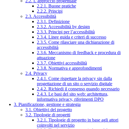
2.2. L’approccio progettuale
2.2.1. Buone pratiche
2.2.2. Principi
2.3. Accessibilità
2.3.1. Definizione
2.3.2. Accessibilità by design
2.3.3. Principi per l’accessibilità
2.3.4. Linee guida e criteri di successo
2.3.5. Come rilasciare una dichiarazione di
accessibilità
2.3.6. Meccanismo di feedback e procedura di
attuazione
2.3.7. Obiettivi accessibilità
2.3.8. Normativa e approfondimenti
2.4. Privacy
2.4.1. Come rispettare la privacy sin dalla
progettazione di un sito o servizio digitale
2.4.2. Richiedi il consenso quando necessario
2.4.3. Le basi del sito web: architettura,
informativa privacy, riferimenti DPO
3. Pianificazione, gestione e strategia
3.1. Obiettivi del progetto
3.2. Tipologie di progetti
3.2.1. Tipologie di progetto in base agli attori
coinvolti nel servizio