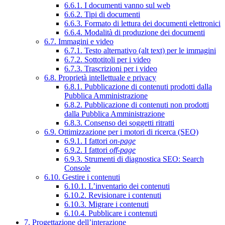
6.6.1. I documenti vanno sul web
6.6.2. Tipi di documenti
6.6.3. Formato di lettura dei documenti elettronici
6.6.4. Modalità di produzione dei documenti
6.7. Immagini e video
6.7.1. Testo alternativo (alt text) per le immagini
6.7.2. Sottotitoli per i video
6.7.3. Trascrizioni per i video
6.8. Proprietà intellettuale e privacy
6.8.1. Pubblicazione di contenuti prodotti dalla
Pubblica Amministrazione
6.8.2. Pubblicazione di contenuti non prodotti
dalla Pubblica Amministrazione
6.8.3. Consenso dei soggetti ritratti
6.9. Ottimizzazione per i motori di ricerca (SEO)
6.9.1. I fattori
on-page
6.9.2. I fattori
off-page
6.9.3. Strumenti di diagnostica SEO: Search
Console
6.10. Gestire i contenuti
6.10.1. L’inventario dei contenuti
6.10.2. Revisionare i contenuti
6.10.3. Migrare i contenuti
6.10.4. Pubblicare i contenuti
7. Progettazione dell’interazione