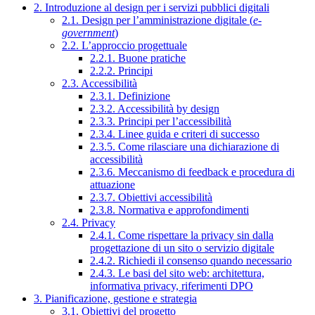
2. Introduzione al design per i servizi pubblici digitali
2.1. Design per l’amministrazione digitale (
e-
government
)
2.2. L’approccio progettuale
2.2.1. Buone pratiche
2.2.2. Principi
2.3. Accessibilità
2.3.1. Definizione
2.3.2. Accessibilità by design
2.3.3. Principi per l’accessibilità
2.3.4. Linee guida e criteri di successo
2.3.5. Come rilasciare una dichiarazione di
accessibilità
2.3.6. Meccanismo di feedback e procedura di
attuazione
2.3.7. Obiettivi accessibilità
2.3.8. Normativa e approfondimenti
2.4. Privacy
2.4.1. Come rispettare la privacy sin dalla
progettazione di un sito o servizio digitale
2.4.2. Richiedi il consenso quando necessario
2.4.3. Le basi del sito web: architettura,
informativa privacy, riferimenti DPO
3. Pianificazione, gestione e strategia
3.1. Obiettivi del progetto