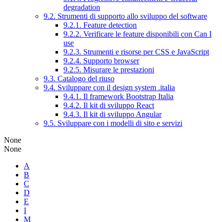
degradation
9.2. Strumenti di supporto allo sviluppo del software
9.2.1. Feature detection
9.2.2. Verificare le feature disponibili con Can I
use
9.2.3. Strumenti e risorse per CSS e JavaScript
9.2.4. Supporto browser
9.2.5. Misurare le prestazioni
9.3. Catalogo del riuso
9.4. Sviluppare con il design system .italia
9.4.1. Il framework Bootstrap Italia
9.4.2. Il kit di sviluppo React
9.4.3. Il kit di sviluppo Angular
9.5. Sviluppare con i modelli di sito e servizi
None
None
A
B
C
D
E
I
M