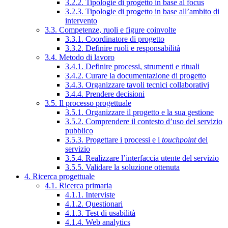
3.2.2. Tipologie di progetto in base al focus
3.2.3. Tipologie di progetto in base all’ambito di
intervento
3.3. Competenze, ruoli e figure coinvolte
3.3.1. Coordinatore di progetto
3.3.2. Definire ruoli e responsabilità
3.4. Metodo di lavoro
3.4.1. Definire processi, strumenti e rituali
3.4.2. Curare la documentazione di progetto
3.4.3. Organizzare tavoli tecnici collaborativi
3.4.4. Prendere decisioni
3.5. Il processo progettuale
3.5.1. Organizzare il progetto e la sua gestione
3.5.2. Comprendere il contesto d’uso del servizio
pubblico
3.5.3. Progettare i processi e i
touchpoint
del
servizio
3.5.4. Realizzare l’interfaccia utente del servizio
3.5.5. Validare la soluzione ottenuta
4. Ricerca progettuale
4.1. Ricerca primaria
4.1.1. Interviste
4.1.2. Questionari
4.1.3. Test di usabilità
4.1.4. Web analytics