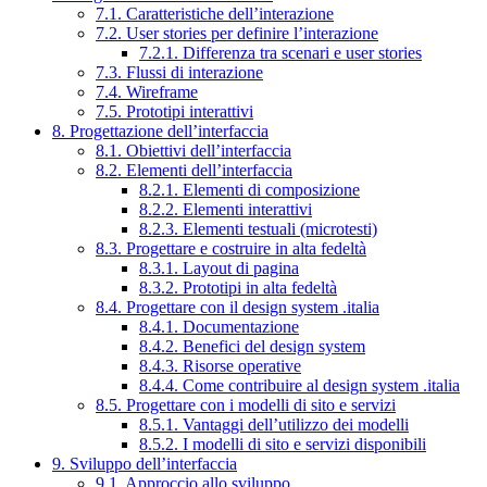
7.1. Caratteristiche dell’interazione
7.2. User stories per definire l’interazione
7.2.1. Differenza tra scenari e user stories
7.3. Flussi di interazione
7.4. Wireframe
7.5. Prototipi interattivi
8. Progettazione dell’interfaccia
8.1. Obiettivi dell’interfaccia
8.2. Elementi dell’interfaccia
8.2.1. Elementi di composizione
8.2.2. Elementi interattivi
8.2.3. Elementi testuali (microtesti)
8.3. Progettare e costruire in alta fedeltà
8.3.1. Layout di pagina
8.3.2. Prototipi in alta fedeltà
8.4. Progettare con il design system .italia
8.4.1. Documentazione
8.4.2. Benefici del design system
8.4.3. Risorse operative
8.4.4. Come contribuire al design system .italia
8.5. Progettare con i modelli di sito e servizi
8.5.1. Vantaggi dell’utilizzo dei modelli
8.5.2. I modelli di sito e servizi disponibili
9. Sviluppo dell’interfaccia
9.1. Approccio allo sviluppo