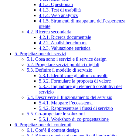
4.1.2. Questionari
4.1.3. Test di usabilità
4.1.4. Web analytics
4.1.5. Strumenti di mappatura dell’esperienza
utente
4.2. Ricerca secondaria
4.2.1. Ricerca documentale
4.2.2. Analisi benchmark
4.2.3. Valutazione euristica
5. Progettazione dei servizi
5.1. Cosa sono i servizi e il service design
5.2. Progettare servizi pubblici digitali
5.3. Definire il modello di servizio
5.3.1. Identificare gli attori coinvolti
5.3.2. Formulare la proposta di valore
5.3.3. Inquadrare gli elementi costitutivi del
servizio
5.4. Descrivere il funzionamento del servizio
5.4.1. Mappare l’ecosistema
5.4.2. Rappresentare i flussi di servizio
5.5. Co-progettare le soluzioni
5.5.1. Workshop di co-progettazione
6. Progettazione dei contenuti
6.1. Cos’è il content design
6.2. Ricerca utente sui contenuti e il linguaggio