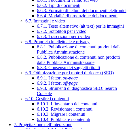
6.6.1. I documenti vanno sul web
6.6.2. Tipi di documenti
6.6.3. Formato di lettura dei documenti elettronici
6.6.4. Modalità di produzione dei documenti
6.7. Immagini e video
6.7.1. Testo alternativo (alt text) per le immagini
6.7.2. Sottotitoli per i video
6.7.3. Trascrizioni per i video
6.8. Proprietà intellettuale e privacy
6.8.1. Pubblicazione di contenuti prodotti dalla
Pubblica Amministrazione
6.8.2. Pubblicazione di contenuti non prodotti
dalla Pubblica Amministrazione
6.8.3. Consenso dei soggetti ritratti
6.9. Ottimizzazione per i motori di ricerca (SEO)
6.9.1. I fattori
on-page
6.9.2. I fattori
off-page
6.9.3. Strumenti di diagnostica SEO: Search
Console
6.10. Gestire i contenuti
6.10.1. L’inventario dei contenuti
6.10.2. Revisionare i contenuti
6.10.3. Migrare i contenuti
6.10.4. Pubblicare i contenuti
7. Progettazione dell’interazione