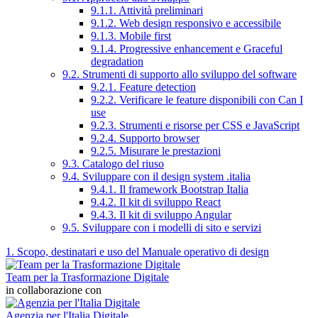
9.1.1. Attività preliminari
9.1.2. Web design responsivo e accessibile
9.1.3. Mobile first
9.1.4. Progressive enhancement e Graceful
degradation
9.2. Strumenti di supporto allo sviluppo del software
9.2.1. Feature detection
9.2.2. Verificare le feature disponibili con Can I
use
9.2.3. Strumenti e risorse per CSS e JavaScript
9.2.4. Supporto browser
9.2.5. Misurare le prestazioni
9.3. Catalogo del riuso
9.4. Sviluppare con il design system .italia
9.4.1. Il framework Bootstrap Italia
9.4.2. Il kit di sviluppo React
9.4.3. Il kit di sviluppo Angular
9.5. Sviluppare con i modelli di sito e servizi
1. Scopo, destinatari e uso del Manuale operativo di design
Team per la Trasformazione Digitale
in collaborazione con
Agenzia per l'Italia Digitale