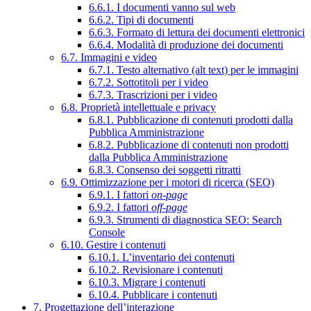
6.6.1. I documenti vanno sul web
6.6.2. Tipi di documenti
6.6.3. Formato di lettura dei documenti elettronici
6.6.4. Modalità di produzione dei documenti
6.7. Immagini e video
6.7.1. Testo alternativo (alt text) per le immagini
6.7.2. Sottotitoli per i video
6.7.3. Trascrizioni per i video
6.8. Proprietà intellettuale e privacy
6.8.1. Pubblicazione di contenuti prodotti dalla
Pubblica Amministrazione
6.8.2. Pubblicazione di contenuti non prodotti
dalla Pubblica Amministrazione
6.8.3. Consenso dei soggetti ritratti
6.9. Ottimizzazione per i motori di ricerca (SEO)
6.9.1. I fattori
on-page
6.9.2. I fattori
off-page
6.9.3. Strumenti di diagnostica SEO: Search
Console
6.10. Gestire i contenuti
6.10.1. L’inventario dei contenuti
6.10.2. Revisionare i contenuti
6.10.3. Migrare i contenuti
6.10.4. Pubblicare i contenuti
7. Progettazione dell’interazione