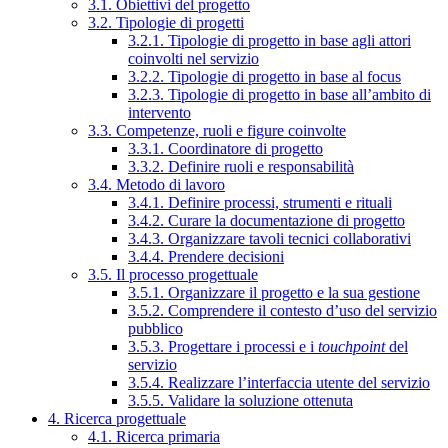
3.1. Obiettivi del progetto
3.2. Tipologie di progetti
3.2.1. Tipologie di progetto in base agli attori
coinvolti nel servizio
3.2.2. Tipologie di progetto in base al focus
3.2.3. Tipologie di progetto in base all’ambito di
intervento
3.3. Competenze, ruoli e figure coinvolte
3.3.1. Coordinatore di progetto
3.3.2. Definire ruoli e responsabilità
3.4. Metodo di lavoro
3.4.1. Definire processi, strumenti e rituali
3.4.2. Curare la documentazione di progetto
3.4.3. Organizzare tavoli tecnici collaborativi
3.4.4. Prendere decisioni
3.5. Il processo progettuale
3.5.1. Organizzare il progetto e la sua gestione
3.5.2. Comprendere il contesto d’uso del servizio
pubblico
3.5.3. Progettare i processi e i
touchpoint
del
servizio
3.5.4. Realizzare l’interfaccia utente del servizio
3.5.5. Validare la soluzione ottenuta
4. Ricerca progettuale
4.1. Ricerca primaria