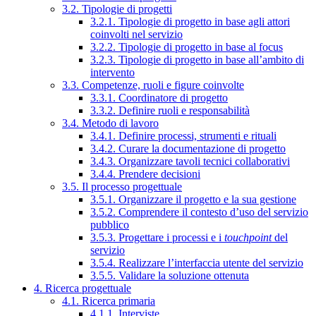
3.2. Tipologie di progetti
3.2.1. Tipologie di progetto in base agli attori
coinvolti nel servizio
3.2.2. Tipologie di progetto in base al focus
3.2.3. Tipologie di progetto in base all’ambito di
intervento
3.3. Competenze, ruoli e figure coinvolte
3.3.1. Coordinatore di progetto
3.3.2. Definire ruoli e responsabilità
3.4. Metodo di lavoro
3.4.1. Definire processi, strumenti e rituali
3.4.2. Curare la documentazione di progetto
3.4.3. Organizzare tavoli tecnici collaborativi
3.4.4. Prendere decisioni
3.5. Il processo progettuale
3.5.1. Organizzare il progetto e la sua gestione
3.5.2. Comprendere il contesto d’uso del servizio
pubblico
3.5.3. Progettare i processi e i
touchpoint
del
servizio
3.5.4. Realizzare l’interfaccia utente del servizio
3.5.5. Validare la soluzione ottenuta
4. Ricerca progettuale
4.1. Ricerca primaria
4.1.1. Interviste