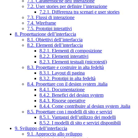
7.1. Caratteristiche dell’interazione
7.2. User stories per definire l’interazione
7.2.1. Differenza tra scenari e user stories
7.3. Flussi di interazione
7.4. Wireframe
7.5. Prototipi interattivi
8. Progettazione dell’interfaccia
8.1. Obiettivi dell’interfaccia
8.2. Elementi dell’interfaccia
8.2.1. Elementi di composizione
8.2.2. Elementi interattivi
8.2.3. Elementi testuali (microtesti)
8.3. Progettare e costruire in alta fedeltà
8.3.1. Layout di pagina
8.3.2. Prototipi in alta fedeltà
8.4. Progettare con il design system .italia
8.4.1. Documentazione
8.4.2. Benefici del design system
8.4.3. Risorse operative
8.4.4. Come contribuire al design system .italia
8.5. Progettare con i modelli di sito e servizi
8.5.1. Vantaggi dell’utilizzo dei modelli
8.5.2. I modelli di sito e servizi disponibili
9. Sviluppo dell’interfaccia
9.1. Approccio allo sviluppo