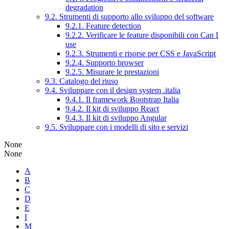
degradation
9.2. Strumenti di supporto allo sviluppo del software
9.2.1. Feature detection
9.2.2. Verificare le feature disponibili con Can I
use
9.2.3. Strumenti e risorse per CSS e JavaScript
9.2.4. Supporto browser
9.2.5. Misurare le prestazioni
9.3. Catalogo del riuso
9.4. Sviluppare con il design system .italia
9.4.1. Il framework Bootstrap Italia
9.4.2. Il kit di sviluppo React
9.4.3. Il kit di sviluppo Angular
9.5. Sviluppare con i modelli di sito e servizi
None
None
A
B
C
D
E
I
M