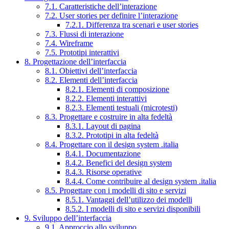
7.1. Caratteristiche dell’interazione
7.2. User stories per definire l’interazione
7.2.1. Differenza tra scenari e user stories
7.3. Flussi di interazione
7.4. Wireframe
7.5. Prototipi interattivi
8. Progettazione dell’interfaccia
8.1. Obiettivi dell’interfaccia
8.2. Elementi dell’interfaccia
8.2.1. Elementi di composizione
8.2.2. Elementi interattivi
8.2.3. Elementi testuali (microtesti)
8.3. Progettare e costruire in alta fedeltà
8.3.1. Layout di pagina
8.3.2. Prototipi in alta fedeltà
8.4. Progettare con il design system .italia
8.4.1. Documentazione
8.4.2. Benefici del design system
8.4.3. Risorse operative
8.4.4. Come contribuire al design system .italia
8.5. Progettare con i modelli di sito e servizi
8.5.1. Vantaggi dell’utilizzo dei modelli
8.5.2. I modelli di sito e servizi disponibili
9. Sviluppo dell’interfaccia
9.1. Approccio allo sviluppo