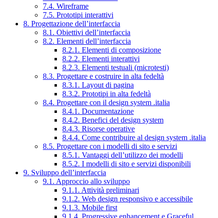
7.4. Wireframe
7.5. Prototipi interattivi
8. Progettazione dell’interfaccia
8.1. Obiettivi dell’interfaccia
8.2. Elementi dell’interfaccia
8.2.1. Elementi di composizione
8.2.2. Elementi interattivi
8.2.3. Elementi testuali (microtesti)
8.3. Progettare e costruire in alta fedeltà
8.3.1. Layout di pagina
8.3.2. Prototipi in alta fedeltà
8.4. Progettare con il design system .italia
8.4.1. Documentazione
8.4.2. Benefici del design system
8.4.3. Risorse operative
8.4.4. Come contribuire al design system .italia
8.5. Progettare con i modelli di sito e servizi
8.5.1. Vantaggi dell’utilizzo dei modelli
8.5.2. I modelli di sito e servizi disponibili
9. Sviluppo dell’interfaccia
9.1. Approccio allo sviluppo
9.1.1. Attività preliminari
9.1.2. Web design responsivo e accessibile
9.1.3. Mobile first
9.1.4. Progressive enhancement e Graceful