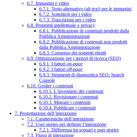
6.7. Immagini e video
6.7.1. Testo alternativo (alt text) per le immagini
6.7.2. Sottotitoli per i video
6.7.3. Trascrizioni per i video
6.8. Proprietà intellettuale e privacy
6.8.1. Pubblicazione di contenuti prodotti dalla
Pubblica Amministrazione
6.8.2. Pubblicazione di contenuti non prodotti
dalla Pubblica Amministrazione
6.8.3. Consenso dei soggetti ritratti
6.9. Ottimizzazione per i motori di ricerca (SEO)
6.9.1. I fattori
on-page
6.9.2. I fattori
off-page
6.9.3. Strumenti di diagnostica SEO: Search
Console
6.10. Gestire i contenuti
6.10.1. L’inventario dei contenuti
6.10.2. Revisionare i contenuti
6.10.3. Migrare i contenuti
6.10.4. Pubblicare i contenuti
7. Progettazione dell’interazione
7.1. Caratteristiche dell’interazione
7.2. User stories per definire l’interazione
7.2.1. Differenza tra scenari e user stories
7.3. Flussi di interazione