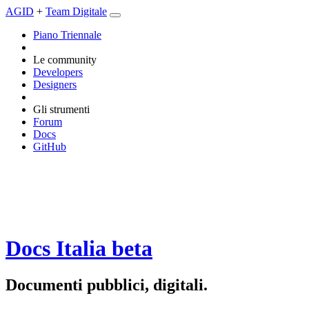
AGID
+
Team Digitale
Piano Triennale
Le community
Developers
Designers
Gli strumenti
Forum
Docs
GitHub
Docs Italia
beta
Documenti pubblici, digitali.