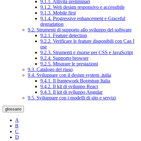
9.1.1. Attività preliminari
9.1.2. Web design responsivo e accessibile
9.1.3. Mobile first
9.1.4. Progressive enhancement e Graceful
degradation
9.2. Strumenti di supporto allo sviluppo del software
9.2.1. Feature detection
9.2.2. Verificare le feature disponibili con Can I
use
9.2.3. Strumenti e risorse per CSS e JavaScript
9.2.4. Supporto browser
9.2.5. Misurare le prestazioni
9.3. Catalogo del riuso
9.4. Sviluppare con il design system .italia
9.4.1. Il framework Bootstrap Italia
9.4.2. Il kit di sviluppo React
9.4.3. Il kit di sviluppo Angular
9.5. Sviluppare con i modelli di sito e servizi
glossario
A
B
C
D