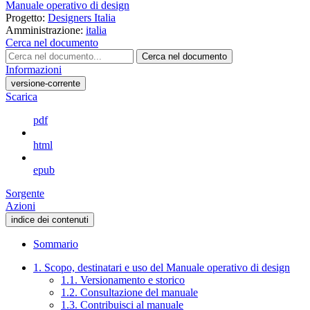
Manuale operativo di design
Progetto:
Designers Italia
Amministrazione:
italia
Cerca nel documento
Cerca nel documento
Informazioni
versione-corrente
Scarica
pdf
html
epub
Sorgente
Azioni
indice dei contenuti
Sommario
1. Scopo, destinatari e uso del Manuale operativo di design
1.1. Versionamento e storico
1.2. Consultazione del manuale
1.3. Contribuisci al manuale