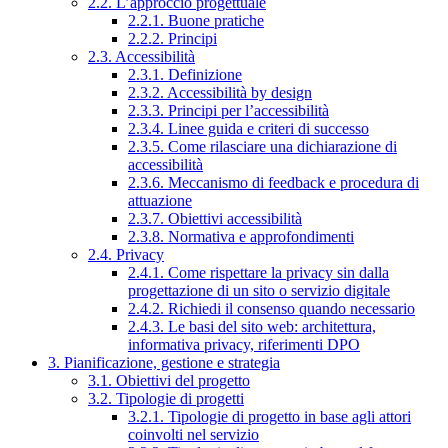
2.2. L’approccio progettuale
2.2.1. Buone pratiche
2.2.2. Principi
2.3. Accessibilità
2.3.1. Definizione
2.3.2. Accessibilità by design
2.3.3. Principi per l’accessibilità
2.3.4. Linee guida e criteri di successo
2.3.5. Come rilasciare una dichiarazione di
accessibilità
2.3.6. Meccanismo di feedback e procedura di
attuazione
2.3.7. Obiettivi accessibilità
2.3.8. Normativa e approfondimenti
2.4. Privacy
2.4.1. Come rispettare la privacy sin dalla
progettazione di un sito o servizio digitale
2.4.2. Richiedi il consenso quando necessario
2.4.3. Le basi del sito web: architettura,
informativa privacy, riferimenti DPO
3. Pianificazione, gestione e strategia
3.1. Obiettivi del progetto
3.2. Tipologie di progetti
3.2.1. Tipologie di progetto in base agli attori
coinvolti nel servizio