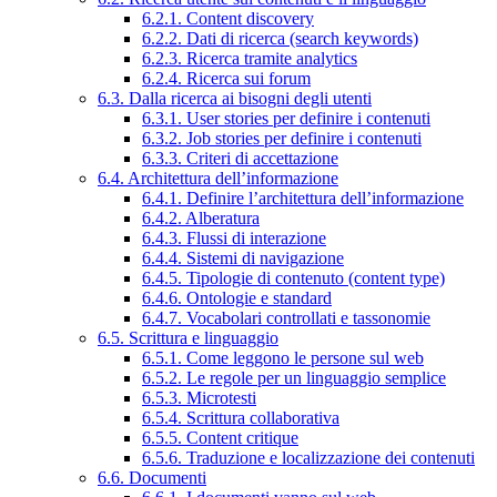
6.2.1. Content discovery
6.2.2. Dati di ricerca (search keywords)
6.2.3. Ricerca tramite analytics
6.2.4. Ricerca sui forum
6.3. Dalla ricerca ai bisogni degli utenti
6.3.1. User stories per definire i contenuti
6.3.2. Job stories per definire i contenuti
6.3.3. Criteri di accettazione
6.4. Architettura dell’informazione
6.4.1. Definire l’architettura dell’informazione
6.4.2. Alberatura
6.4.3. Flussi di interazione
6.4.4. Sistemi di navigazione
6.4.5. Tipologie di contenuto (content type)
6.4.6. Ontologie e standard
6.4.7. Vocabolari controllati e tassonomie
6.5. Scrittura e linguaggio
6.5.1. Come leggono le persone sul web
6.5.2. Le regole per un linguaggio semplice
6.5.3. Microtesti
6.5.4. Scrittura collaborativa
6.5.5. Content critique
6.5.6. Traduzione e localizzazione dei contenuti
6.6. Documenti