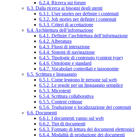
6.2.4. Ricerca sui forum
6.3. Dalla ricerca ai bisogni degli utenti
6.3.1. User stories per definire i contenuti
6.3.2. Job stories per definire i contenuti
6.3.3. Criteri di accettazione
6.4. Architettura dell’informazione
6.4.1. Definire l’architettura dell’informazione
6.4.2. Alberatura
6.4.3. Flussi di interazione
6.4.4. Sistemi di navigazione
6.4.5. Tipologie di contenuto (content type)
6.4.6. Ontologie e standard
6.4.7. Vocabolari controllati e tassonomie
6.5. Scrittura e linguaggio
6.5.1. Come leggono le persone sul web
6.5.2. Le regole per un linguaggio semplice
6.5.3. Microtesti
6.5.4. Scrittura collaborativa
6.5.5. Content critique
6.5.6. Traduzione e localizzazione dei contenuti
6.6. Documenti
6.6.1. I documenti vanno sul web
6.6.2. Tipi di documenti
6.6.3. Formato di lettura dei documenti elettronici
6.6.4. Modalità di produzione dei documenti