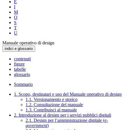
E
I
M
O
S
T
U
Manuale operativo di design
indici e glossario
contenuti
figure
tabelle
glossario
Sommario
1. Scopo, destinatari e uso del Manuale operativo di design
1.1. Versionamento e storico
1.2. Consultazione del manuale
1.3. Contribuisci al manuale
2. Introduzione al design per i servizi pubblici digitali
2.1. Design per l’amministrazione digitale (
e-
government
)