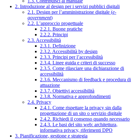
1.3. Contribuisci al manuale
2. Introduzione al design per i servizi pubblici digitali
2.1. Design per l’amministrazione digitale (
e-
government
)
2.2. L’approccio progettuale
2.2.1. Buone pratiche
2.2.2. Principi
2.3. Accessibilità
2.3.1. Definizione
2.3.2. Accessibilità by design
2.3.3. Principi per l’accessibilità
2.3.4. Linee guida e criteri di successo
2.3.5. Come rilasciare una dichiarazione di
accessibilità
2.3.6. Meccanismo di feedback e procedura di
attuazione
2.3.7. Obiettivi accessibilità
2.3.8. Normativa e approfondimenti
2.4. Privacy
2.4.1. Come rispettare la privacy sin dalla
progettazione di un sito o servizio digitale
2.4.2. Richiedi il consenso quando necessario
2.4.3. Le basi del sito web: architettura,
informativa privacy, riferimenti DPO
3. Pianificazione, gestione e strategia