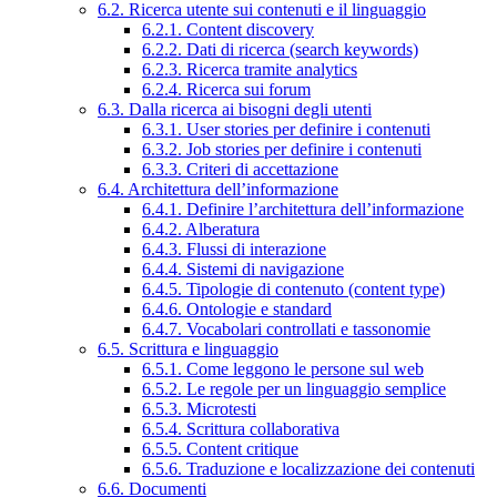
6.2. Ricerca utente sui contenuti e il linguaggio
6.2.1. Content discovery
6.2.2. Dati di ricerca (search keywords)
6.2.3. Ricerca tramite analytics
6.2.4. Ricerca sui forum
6.3. Dalla ricerca ai bisogni degli utenti
6.3.1. User stories per definire i contenuti
6.3.2. Job stories per definire i contenuti
6.3.3. Criteri di accettazione
6.4. Architettura dell’informazione
6.4.1. Definire l’architettura dell’informazione
6.4.2. Alberatura
6.4.3. Flussi di interazione
6.4.4. Sistemi di navigazione
6.4.5. Tipologie di contenuto (content type)
6.4.6. Ontologie e standard
6.4.7. Vocabolari controllati e tassonomie
6.5. Scrittura e linguaggio
6.5.1. Come leggono le persone sul web
6.5.2. Le regole per un linguaggio semplice
6.5.3. Microtesti
6.5.4. Scrittura collaborativa
6.5.5. Content critique
6.5.6. Traduzione e localizzazione dei contenuti
6.6. Documenti