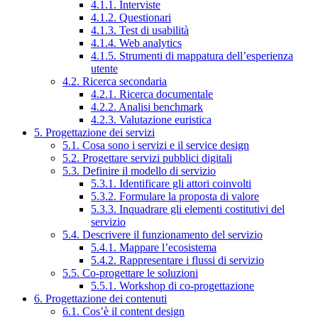
4.1.1. Interviste
4.1.2. Questionari
4.1.3. Test di usabilità
4.1.4. Web analytics
4.1.5. Strumenti di mappatura dell’esperienza
utente
4.2. Ricerca secondaria
4.2.1. Ricerca documentale
4.2.2. Analisi benchmark
4.2.3. Valutazione euristica
5. Progettazione dei servizi
5.1. Cosa sono i servizi e il service design
5.2. Progettare servizi pubblici digitali
5.3. Definire il modello di servizio
5.3.1. Identificare gli attori coinvolti
5.3.2. Formulare la proposta di valore
5.3.3. Inquadrare gli elementi costitutivi del
servizio
5.4. Descrivere il funzionamento del servizio
5.4.1. Mappare l’ecosistema
5.4.2. Rappresentare i flussi di servizio
5.5. Co-progettare le soluzioni
5.5.1. Workshop di co-progettazione
6. Progettazione dei contenuti
6.1. Cos’è il content design