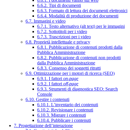
6.6.1. I documenti vanno sul web
6.6.2. Tipi di documenti
6.6.3. Formato di lettura dei documenti elettronici
6.6.4. Modalità di produzione dei documenti
6.7. Immagini e video
6.7.1. Testo alternativo (alt text) per le immagini
6.7.2. Sottotitoli per i video
6.7.3. Trascrizioni per i video
6.8. Proprietà intellettuale e privacy
6.8.1. Pubblicazione di contenuti prodotti dalla
Pubblica Amministrazione
6.8.2. Pubblicazione di contenuti non prodotti
dalla Pubblica Amministrazione
6.8.3. Consenso dei soggetti ritratti
6.9. Ottimizzazione per i motori di ricerca (SEO)
6.9.1. I fattori
on-page
6.9.2. I fattori
off-page
6.9.3. Strumenti di diagnostica SEO: Search
Console
6.10. Gestire i contenuti
6.10.1. L’inventario dei contenuti
6.10.2. Revisionare i contenuti
6.10.3. Migrare i contenuti
6.10.4. Pubblicare i contenuti
7. Progettazione dell’interazione