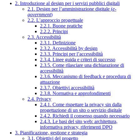
2. Introduzione al design per i servizi pubblici digitali
2.1. Design per l’amministrazione digitale (
e-
government
)
2.2. L’approccio progettuale
2.2.1. Buone pratiche
2.2.2. Principi
2.3. Accessibilità
2.3.1. Definizione
2.3.2. Accessibilità by design
2.3.3. Principi per l’accessibilità
2.3.4. Linee guida e criteri di successo
2.3.5. Come rilasciare una dichiarazione di
accessibilità
2.3.6. Meccanismo di feedback e procedura di
attuazione
2.3.7. Obiettivi accessibilità
2.3.8. Normativa e approfondimenti
2.4. Privacy
2.4.1. Come rispettare la privacy sin dalla
progettazione di un sito o servizio digitale
2.4.2. Richiedi il consenso quando necessario
2.4.3. Le basi del sito web: architettura,
informativa privacy, riferimenti DPO
3. Pianificazione, gestione e strategia
3.1. Obiettivi del progetto