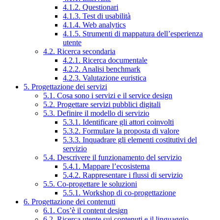
4.1.2. Questionari
4.1.3. Test di usabilità
4.1.4. Web analytics
4.1.5. Strumenti di mappatura dell’esperienza
utente
4.2. Ricerca secondaria
4.2.1. Ricerca documentale
4.2.2. Analisi benchmark
4.2.3. Valutazione euristica
5. Progettazione dei servizi
5.1. Cosa sono i servizi e il service design
5.2. Progettare servizi pubblici digitali
5.3. Definire il modello di servizio
5.3.1. Identificare gli attori coinvolti
5.3.2. Formulare la proposta di valore
5.3.3. Inquadrare gli elementi costitutivi del
servizio
5.4. Descrivere il funzionamento del servizio
5.4.1. Mappare l’ecosistema
5.4.2. Rappresentare i flussi di servizio
5.5. Co-progettare le soluzioni
5.5.1. Workshop di co-progettazione
6. Progettazione dei contenuti
6.1. Cos’è il content design
6.2. Ricerca utente sui contenuti e il linguaggio