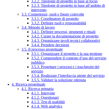
3.2.2. Tipologie di progetto in base al focus
3.2.3. Tipologie di progetto in base all’ambito di
intervento
3.3. Competenze, ruoli e figure coinvolte
3.3.1. Coordinatore di progetto
3.3.2. Definire ruoli e responsabilità
3.4. Metodo di lavoro
3.4.1. Definire processi, strumenti e rituali
3.4.2. Curare la documentazione di progetto
3.4.3. Organizzare tavoli tecnici collaborativi
3.4.4. Prendere decisioni
3.5. Il processo progettuale
3.5.1. Organizzare il progetto e la sua gestione
3.5.2. Comprendere il contesto d’uso del servizio
pubblico
3.5.3. Progettare i processi e i
touchpoint
del
servizio
3.5.4. Realizzare l’interfaccia utente del servizio
3.5.5. Validare la soluzione ottenuta
4. Ricerca progettuale
4.1. Ricerca primaria
4.1.1. Interviste
4.1.2. Questionari
4.1.3. Test di usabilità
4.1.4. Web analytics