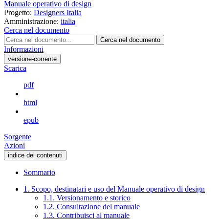
Manuale operativo di design
Progetto:
Designers Italia
Amministrazione:
italia
Cerca nel documento
Cerca nel documento
Informazioni
versione-corrente
Scarica
pdf
html
epub
Sorgente
Azioni
indice dei contenuti
Sommario
1. Scopo, destinatari e uso del Manuale operativo di design
1.1. Versionamento e storico
1.2. Consultazione del manuale
1.3. Contribuisci al manuale