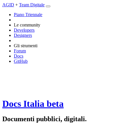
AGID
+
Team Digitale
Piano Triennale
Le community
Developers
Designers
Gli strumenti
Forum
Docs
GitHub
Docs Italia
beta
Documenti pubblici, digitali.