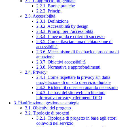
2.2. L’approccio progettuale
2.2.1. Buone pratiche
2.2.2. Principi
2.3. Accessibilità
2.3.1. Definizione
2.3.2. Accessibilità by design
2.3.3. Principi per l’accessibilità
2.3.4. Linee guida e criteri di successo
2.3.5. Come rilasciare una dichiarazione di
accessibilità
2.3.6. Meccanismo di feedback e procedura di
attuazione
2.3.7. Obiettivi accessibilità
2.3.8. Normativa e approfondimenti
2.4. Privacy
2.4.1. Come rispettare la privacy sin dalla
progettazione di un sito o servizio digitale
2.4.2. Richiedi il consenso quando necessario
2.4.3. Le basi del sito web: architettura,
informativa privacy, riferimenti DPO
3. Pianificazione, gestione e strategia
3.1. Obiettivi del progetto
3.2. Tipologie di progetti
3.2.1. Tipologie di progetto in base agli attori
coinvolti nel servizio