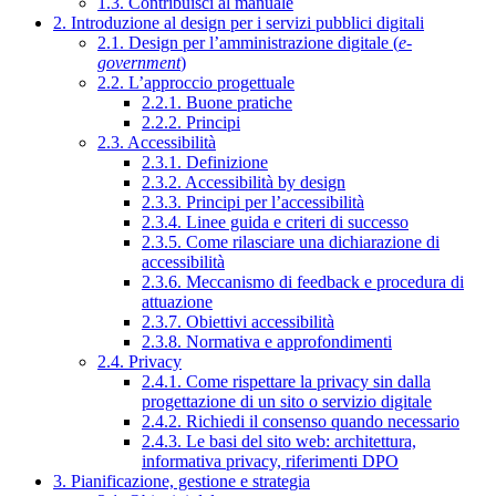
1.3. Contribuisci al manuale
2. Introduzione al design per i servizi pubblici digitali
2.1. Design per l’amministrazione digitale (
e-
government
)
2.2. L’approccio progettuale
2.2.1. Buone pratiche
2.2.2. Principi
2.3. Accessibilità
2.3.1. Definizione
2.3.2. Accessibilità by design
2.3.3. Principi per l’accessibilità
2.3.4. Linee guida e criteri di successo
2.3.5. Come rilasciare una dichiarazione di
accessibilità
2.3.6. Meccanismo di feedback e procedura di
attuazione
2.3.7. Obiettivi accessibilità
2.3.8. Normativa e approfondimenti
2.4. Privacy
2.4.1. Come rispettare la privacy sin dalla
progettazione di un sito o servizio digitale
2.4.2. Richiedi il consenso quando necessario
2.4.3. Le basi del sito web: architettura,
informativa privacy, riferimenti DPO
3. Pianificazione, gestione e strategia