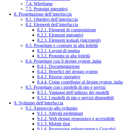
7.4. Wireframe
7.5. Prototipi interattivi
8. Progettazione dell’interfaccia
8.1. Obiettivi dell’interfaccia
8.2. Elementi dell’interfaccia
8.2.1. Elementi di composizione
8.2.2. Elementi interattivi
8.2.3. Elementi testuali (microtesti)
8.3. Progettare e costruire in alta fedeltà
8.3.1. Layout di pagina
8.3.2. Prototipi in alta fedeltà
8.4. Progettare con il design system .italia
8.4.1. Documentazione
8.4.2. Benefici del design system
8.4.3. Risorse operative
8.4.4. Come contribuire al design system .italia
8.5. Progettare con i modelli di sito e servizi
8.5.1. Vantaggi dell’utilizzo dei modelli
8.5.2. I modelli di sito e servizi disponibili
9. Sviluppo dell’interfaccia
9.1. Approccio allo sviluppo
9.1.1. Attività preliminari
9.1.2. Web design responsivo e accessibile
9.1.3. Mobile first
9.1.4. Progressive enhancement e Graceful