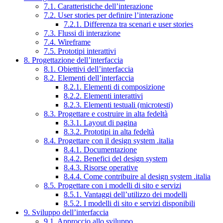
7.1. Caratteristiche dell’interazione
7.2. User stories per definire l’interazione
7.2.1. Differenza tra scenari e user stories
7.3. Flussi di interazione
7.4. Wireframe
7.5. Prototipi interattivi
8. Progettazione dell’interfaccia
8.1. Obiettivi dell’interfaccia
8.2. Elementi dell’interfaccia
8.2.1. Elementi di composizione
8.2.2. Elementi interattivi
8.2.3. Elementi testuali (microtesti)
8.3. Progettare e costruire in alta fedeltà
8.3.1. Layout di pagina
8.3.2. Prototipi in alta fedeltà
8.4. Progettare con il design system .italia
8.4.1. Documentazione
8.4.2. Benefici del design system
8.4.3. Risorse operative
8.4.4. Come contribuire al design system .italia
8.5. Progettare con i modelli di sito e servizi
8.5.1. Vantaggi dell’utilizzo dei modelli
8.5.2. I modelli di sito e servizi disponibili
9. Sviluppo dell’interfaccia
9.1. Approccio allo sviluppo