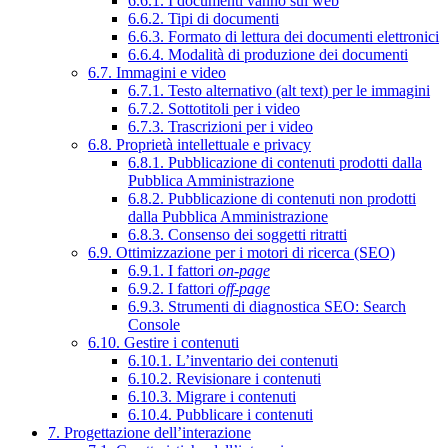
6.6.1. I documenti vanno sul web
6.6.2. Tipi di documenti
6.6.3. Formato di lettura dei documenti elettronici
6.6.4. Modalità di produzione dei documenti
6.7. Immagini e video
6.7.1. Testo alternativo (alt text) per le immagini
6.7.2. Sottotitoli per i video
6.7.3. Trascrizioni per i video
6.8. Proprietà intellettuale e privacy
6.8.1. Pubblicazione di contenuti prodotti dalla
Pubblica Amministrazione
6.8.2. Pubblicazione di contenuti non prodotti
dalla Pubblica Amministrazione
6.8.3. Consenso dei soggetti ritratti
6.9. Ottimizzazione per i motori di ricerca (SEO)
6.9.1. I fattori
on-page
6.9.2. I fattori
off-page
6.9.3. Strumenti di diagnostica SEO: Search
Console
6.10. Gestire i contenuti
6.10.1. L’inventario dei contenuti
6.10.2. Revisionare i contenuti
6.10.3. Migrare i contenuti
6.10.4. Pubblicare i contenuti
7. Progettazione dell’interazione