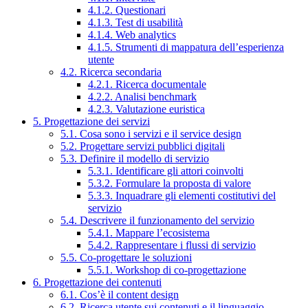
4.1.2. Questionari
4.1.3. Test di usabilità
4.1.4. Web analytics
4.1.5. Strumenti di mappatura dell’esperienza
utente
4.2. Ricerca secondaria
4.2.1. Ricerca documentale
4.2.2. Analisi benchmark
4.2.3. Valutazione euristica
5. Progettazione dei servizi
5.1. Cosa sono i servizi e il service design
5.2. Progettare servizi pubblici digitali
5.3. Definire il modello di servizio
5.3.1. Identificare gli attori coinvolti
5.3.2. Formulare la proposta di valore
5.3.3. Inquadrare gli elementi costitutivi del
servizio
5.4. Descrivere il funzionamento del servizio
5.4.1. Mappare l’ecosistema
5.4.2. Rappresentare i flussi di servizio
5.5. Co-progettare le soluzioni
5.5.1. Workshop di co-progettazione
6. Progettazione dei contenuti
6.1. Cos’è il content design
6.2. Ricerca utente sui contenuti e il linguaggio