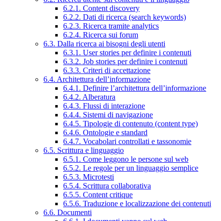
6.2.1. Content discovery
6.2.2. Dati di ricerca (search keywords)
6.2.3. Ricerca tramite analytics
6.2.4. Ricerca sui forum
6.3. Dalla ricerca ai bisogni degli utenti
6.3.1. User stories per definire i contenuti
6.3.2. Job stories per definire i contenuti
6.3.3. Criteri di accettazione
6.4. Architettura dell’informazione
6.4.1. Definire l’architettura dell’informazione
6.4.2. Alberatura
6.4.3. Flussi di interazione
6.4.4. Sistemi di navigazione
6.4.5. Tipologie di contenuto (content type)
6.4.6. Ontologie e standard
6.4.7. Vocabolari controllati e tassonomie
6.5. Scrittura e linguaggio
6.5.1. Come leggono le persone sul web
6.5.2. Le regole per un linguaggio semplice
6.5.3. Microtesti
6.5.4. Scrittura collaborativa
6.5.5. Content critique
6.5.6. Traduzione e localizzazione dei contenuti
6.6. Documenti