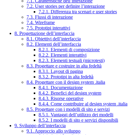
7.1. Caratteristiche dell’interazione
7.2. User stories per definire l’interazione
7.2.1. Differenza tra scenari e user stories
7.3. Flussi di interazione
7.4. Wireframe
7.5. Prototipi interattivi
8. Progettazione dell’interfaccia
8.1. Obiettivi dell’interfaccia
8.2. Elementi dell’interfaccia
8.2.1. Elementi di composizione
8.2.2. Elementi interattivi
8.2.3. Elementi testuali (microtesti)
8.3. Progettare e costruire in alta fedeltà
8.3.1. Layout di pagina
8.3.2. Prototipi in alta fedeltà
8.4. Progettare con il design system .italia
8.4.1. Documentazione
8.4.2. Benefici del design system
8.4.3. Risorse operative
8.4.4. Come contribuire al design system .italia
8.5. Progettare con i modelli di sito e servizi
8.5.1. Vantaggi dell’utilizzo dei modelli
8.5.2. I modelli di sito e servizi disponibili
9. Sviluppo dell’interfaccia
9.1. Approccio allo sviluppo