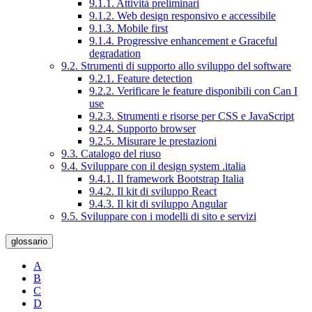
9.1.1. Attività preliminari
9.1.2. Web design responsivo e accessibile
9.1.3. Mobile first
9.1.4. Progressive enhancement e Graceful
degradation
9.2. Strumenti di supporto allo sviluppo del software
9.2.1. Feature detection
9.2.2. Verificare le feature disponibili con Can I
use
9.2.3. Strumenti e risorse per CSS e JavaScript
9.2.4. Supporto browser
9.2.5. Misurare le prestazioni
9.3. Catalogo del riuso
9.4. Sviluppare con il design system .italia
9.4.1. Il framework Bootstrap Italia
9.4.2. Il kit di sviluppo React
9.4.3. Il kit di sviluppo Angular
9.5. Sviluppare con i modelli di sito e servizi
glossario
A
B
C
D