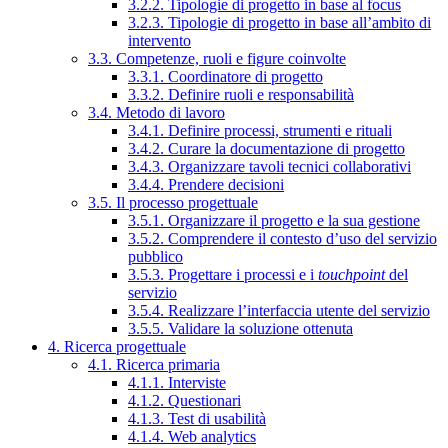
3.2.2. Tipologie di progetto in base al focus
3.2.3. Tipologie di progetto in base all’ambito di
intervento
3.3. Competenze, ruoli e figure coinvolte
3.3.1. Coordinatore di progetto
3.3.2. Definire ruoli e responsabilità
3.4. Metodo di lavoro
3.4.1. Definire processi, strumenti e rituali
3.4.2. Curare la documentazione di progetto
3.4.3. Organizzare tavoli tecnici collaborativi
3.4.4. Prendere decisioni
3.5. Il processo progettuale
3.5.1. Organizzare il progetto e la sua gestione
3.5.2. Comprendere il contesto d’uso del servizio
pubblico
3.5.3. Progettare i processi e i
touchpoint
del
servizio
3.5.4. Realizzare l’interfaccia utente del servizio
3.5.5. Validare la soluzione ottenuta
4. Ricerca progettuale
4.1. Ricerca primaria
4.1.1. Interviste
4.1.2. Questionari
4.1.3. Test di usabilità
4.1.4. Web analytics