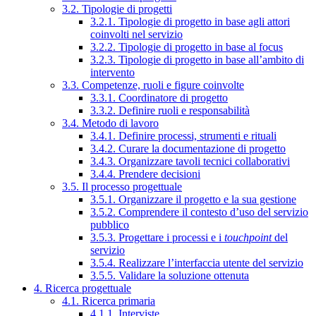
3.2. Tipologie di progetti
3.2.1. Tipologie di progetto in base agli attori
coinvolti nel servizio
3.2.2. Tipologie di progetto in base al focus
3.2.3. Tipologie di progetto in base all’ambito di
intervento
3.3. Competenze, ruoli e figure coinvolte
3.3.1. Coordinatore di progetto
3.3.2. Definire ruoli e responsabilità
3.4. Metodo di lavoro
3.4.1. Definire processi, strumenti e rituali
3.4.2. Curare la documentazione di progetto
3.4.3. Organizzare tavoli tecnici collaborativi
3.4.4. Prendere decisioni
3.5. Il processo progettuale
3.5.1. Organizzare il progetto e la sua gestione
3.5.2. Comprendere il contesto d’uso del servizio
pubblico
3.5.3. Progettare i processi e i
touchpoint
del
servizio
3.5.4. Realizzare l’interfaccia utente del servizio
3.5.5. Validare la soluzione ottenuta
4. Ricerca progettuale
4.1. Ricerca primaria
4.1.1. Interviste