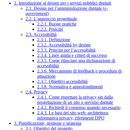
2. Introduzione al design per i servizi pubblici digitali
2.1. Design per l’amministrazione digitale (
e-
government
)
2.2. L’approccio progettuale
2.2.1. Buone pratiche
2.2.2. Principi
2.3. Accessibilità
2.3.1. Definizione
2.3.2. Accessibilità by design
2.3.3. Principi per l’accessibilità
2.3.4. Linee guida e criteri di successo
2.3.5. Come rilasciare una dichiarazione di
accessibilità
2.3.6. Meccanismo di feedback e procedura di
attuazione
2.3.7. Obiettivi accessibilità
2.3.8. Normativa e approfondimenti
2.4. Privacy
2.4.1. Come rispettare la privacy sin dalla
progettazione di un sito o servizio digitale
2.4.2. Richiedi il consenso quando necessario
2.4.3. Le basi del sito web: architettura,
informativa privacy, riferimenti DPO
3. Pianificazione, gestione e strategia
3.1. Obiettivi del progetto