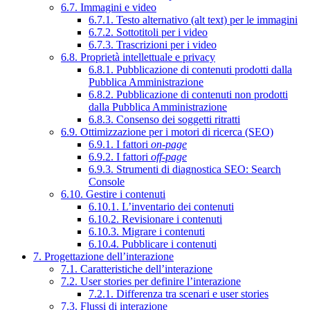
6.7. Immagini e video
6.7.1. Testo alternativo (alt text) per le immagini
6.7.2. Sottotitoli per i video
6.7.3. Trascrizioni per i video
6.8. Proprietà intellettuale e privacy
6.8.1. Pubblicazione di contenuti prodotti dalla
Pubblica Amministrazione
6.8.2. Pubblicazione di contenuti non prodotti
dalla Pubblica Amministrazione
6.8.3. Consenso dei soggetti ritratti
6.9. Ottimizzazione per i motori di ricerca (SEO)
6.9.1. I fattori
on-page
6.9.2. I fattori
off-page
6.9.3. Strumenti di diagnostica SEO: Search
Console
6.10. Gestire i contenuti
6.10.1. L’inventario dei contenuti
6.10.2. Revisionare i contenuti
6.10.3. Migrare i contenuti
6.10.4. Pubblicare i contenuti
7. Progettazione dell’interazione
7.1. Caratteristiche dell’interazione
7.2. User stories per definire l’interazione
7.2.1. Differenza tra scenari e user stories
7.3. Flussi di interazione