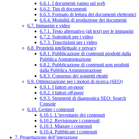
6.6.1. I documenti vanno sul web
6.6.2. Tipi di documenti
6.6.3. Formato di lettura dei documenti elettronici
6.6.4. Modalità di produzione dei documenti
6.7. Immagini e video
6.7.1. Testo alternativo (alt text) per le immagini
6.7.2. Sottotitoli per i video
6.7.3. Trascrizioni per i video
6.8. Proprietà intellettuale e privacy
6.8.1. Pubblicazione di contenuti prodotti dalla
Pubblica Amministrazione
6.8.2. Pubblicazione di contenuti non prodotti
dalla Pubblica Amministrazione
6.8.3. Consenso dei soggetti ritratti
6.9. Ottimizzazione per i motori di ricerca (SEO)
6.9.1. I fattori
on-page
6.9.2. I fattori
off-page
6.9.3. Strumenti di diagnostica SEO: Search
Console
6.10. Gestire i contenuti
6.10.1. L’inventario dei contenuti
6.10.2. Revisionare i contenuti
6.10.3. Migrare i contenuti
6.10.4. Pubblicare i contenuti
7. Progettazione dell’interazione