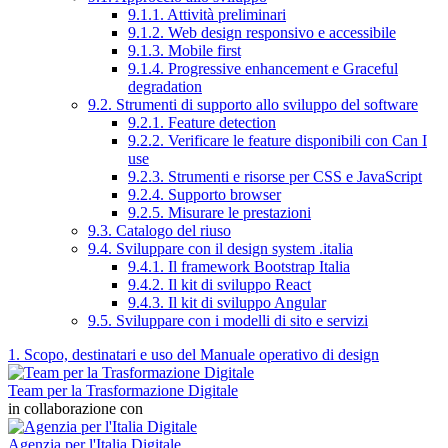
9.1.1. Attività preliminari
9.1.2. Web design responsivo e accessibile
9.1.3. Mobile first
9.1.4. Progressive enhancement e Graceful
degradation
9.2. Strumenti di supporto allo sviluppo del software
9.2.1. Feature detection
9.2.2. Verificare le feature disponibili con Can I
use
9.2.3. Strumenti e risorse per CSS e JavaScript
9.2.4. Supporto browser
9.2.5. Misurare le prestazioni
9.3. Catalogo del riuso
9.4. Sviluppare con il design system .italia
9.4.1. Il framework Bootstrap Italia
9.4.2. Il kit di sviluppo React
9.4.3. Il kit di sviluppo Angular
9.5. Sviluppare con i modelli di sito e servizi
1. Scopo, destinatari e uso del Manuale operativo di design
Team per la Trasformazione Digitale
in collaborazione con
Agenzia per l'Italia Digitale