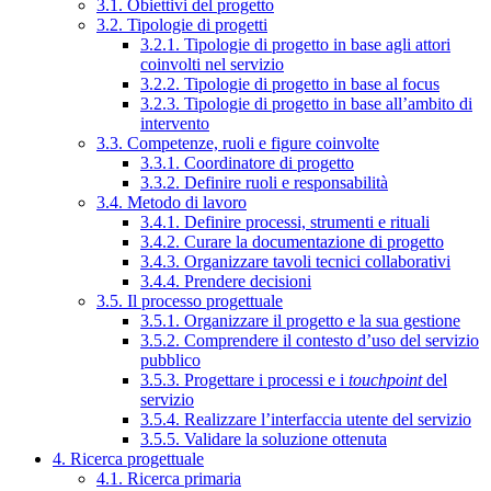
3.1. Obiettivi del progetto
3.2. Tipologie di progetti
3.2.1. Tipologie di progetto in base agli attori
coinvolti nel servizio
3.2.2. Tipologie di progetto in base al focus
3.2.3. Tipologie di progetto in base all’ambito di
intervento
3.3. Competenze, ruoli e figure coinvolte
3.3.1. Coordinatore di progetto
3.3.2. Definire ruoli e responsabilità
3.4. Metodo di lavoro
3.4.1. Definire processi, strumenti e rituali
3.4.2. Curare la documentazione di progetto
3.4.3. Organizzare tavoli tecnici collaborativi
3.4.4. Prendere decisioni
3.5. Il processo progettuale
3.5.1. Organizzare il progetto e la sua gestione
3.5.2. Comprendere il contesto d’uso del servizio
pubblico
3.5.3. Progettare i processi e i
touchpoint
del
servizio
3.5.4. Realizzare l’interfaccia utente del servizio
3.5.5. Validare la soluzione ottenuta
4. Ricerca progettuale
4.1. Ricerca primaria