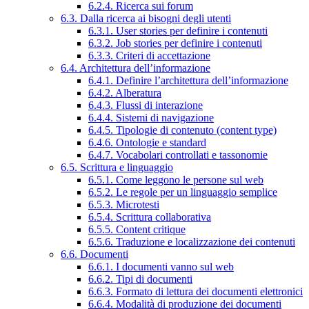
6.2.4. Ricerca sui forum
6.3. Dalla ricerca ai bisogni degli utenti
6.3.1. User stories per definire i contenuti
6.3.2. Job stories per definire i contenuti
6.3.3. Criteri di accettazione
6.4. Architettura dell’informazione
6.4.1. Definire l’architettura dell’informazione
6.4.2. Alberatura
6.4.3. Flussi di interazione
6.4.4. Sistemi di navigazione
6.4.5. Tipologie di contenuto (content type)
6.4.6. Ontologie e standard
6.4.7. Vocabolari controllati e tassonomie
6.5. Scrittura e linguaggio
6.5.1. Come leggono le persone sul web
6.5.2. Le regole per un linguaggio semplice
6.5.3. Microtesti
6.5.4. Scrittura collaborativa
6.5.5. Content critique
6.5.6. Traduzione e localizzazione dei contenuti
6.6. Documenti
6.6.1. I documenti vanno sul web
6.6.2. Tipi di documenti
6.6.3. Formato di lettura dei documenti elettronici
6.6.4. Modalità di produzione dei documenti