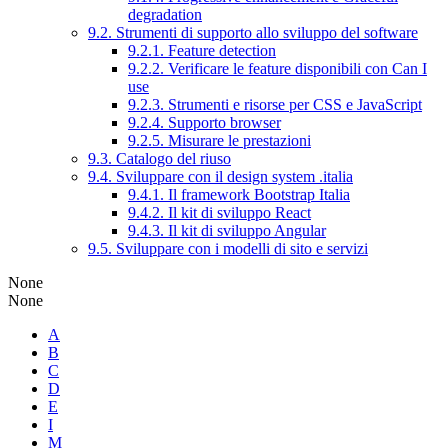
degradation
9.2. Strumenti di supporto allo sviluppo del software
9.2.1. Feature detection
9.2.2. Verificare le feature disponibili con Can I
use
9.2.3. Strumenti e risorse per CSS e JavaScript
9.2.4. Supporto browser
9.2.5. Misurare le prestazioni
9.3. Catalogo del riuso
9.4. Sviluppare con il design system .italia
9.4.1. Il framework Bootstrap Italia
9.4.2. Il kit di sviluppo React
9.4.3. Il kit di sviluppo Angular
9.5. Sviluppare con i modelli di sito e servizi
None
None
A
B
C
D
E
I
M