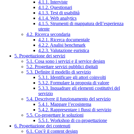
4.1.1. Interviste
4.1.2. Questionari
4.1.3. Test di usabilità
4.1.4. Web analytics
4.1.5. Strumenti di mappatura dell’esperienza
utente
4.2. Ricerca secondaria
4.2.1. Ricerca documentale
4.2.2. Analisi benchmark
4.2.3. Valutazione euristica
5. Progettazione dei servizi
5.1. Cosa sono i servizi e il service design
5.2. Progettare servizi pubblici digitali
5.3. Definire il modello di servizio
5.3.1. Identificare gli attori coinvolti
5.3.2. Formulare la proposta di valore
5.3.3. Inquadrare gli elementi costitutivi del
servizio
5.4. Descrivere il funzionamento del servizio
5.4.1. Mappare l’ecosistema
5.4.2. Rappresentare i flussi di servizio
5.5. Co-progettare le soluzioni
5.5.1. Workshop di co-progettazione
6. Progettazione dei contenuti
6.1. Cos’è il content design