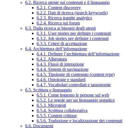
6.2. Ricerca utente sui contenuti e il linguaggio
6.2.1. Content discovery
6.2.2. Dati di ricerca (search keywords)
6.2.3. Ricerca tramite analytics
6.2.4. Ricerca sui forum
6.3. Dalla ricerca ai bisogni degli utenti
6.3.1. User stories per definire i contenuti
6.3.2. Job stories per definire i contenuti
6.3.3. Criteri di accettazione
6.4. Architettura dell’informazione
6.4.1. Definire l’architettura dell’informazione
6.4.2. Alberatura
6.4.3. Flussi di interazione
6.4.4. Sistemi di navigazione
6.4.5. Tipologie di contenuto (content type)
6.4.6. Ontologie e standard
6.4.7. Vocabolari controllati e tassonomie
6.5. Scrittura e linguaggio
6.5.1. Come leggono le persone sul web
6.5.2. Le regole per un linguaggio semplice
6.5.3. Microtesti
6.5.4. Scrittura collaborativa
6.5.5. Content critique
6.5.6. Traduzione e localizzazione dei contenuti
6.6. Documenti