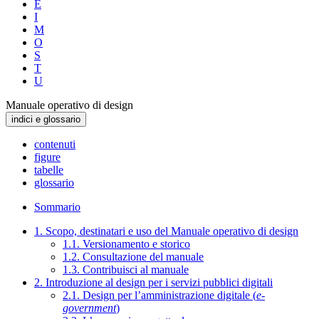
E
I
M
O
S
T
U
Manuale operativo di design
indici e glossario
contenuti
figure
tabelle
glossario
Sommario
1. Scopo, destinatari e uso del Manuale operativo di design
1.1. Versionamento e storico
1.2. Consultazione del manuale
1.3. Contribuisci al manuale
2. Introduzione al design per i servizi pubblici digitali
2.1. Design per l’amministrazione digitale (
e-
government
)