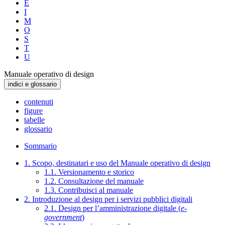
E
I
M
O
S
T
U
Manuale operativo di design
indici e glossario
contenuti
figure
tabelle
glossario
Sommario
1. Scopo, destinatari e uso del Manuale operativo di design
1.1. Versionamento e storico
1.2. Consultazione del manuale
1.3. Contribuisci al manuale
2. Introduzione al design per i servizi pubblici digitali
2.1. Design per l’amministrazione digitale (
e-
government
)