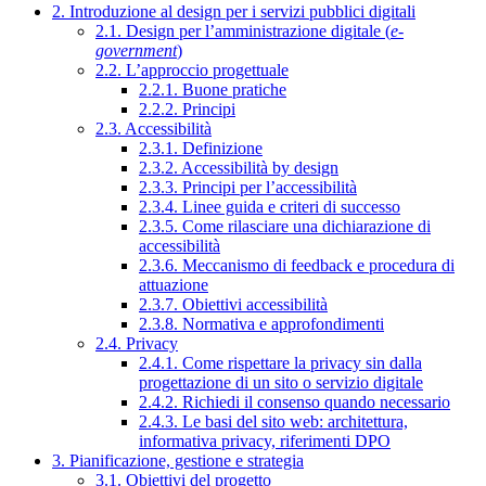
2. Introduzione al design per i servizi pubblici digitali
2.1. Design per l’amministrazione digitale (
e-
government
)
2.2. L’approccio progettuale
2.2.1. Buone pratiche
2.2.2. Principi
2.3. Accessibilità
2.3.1. Definizione
2.3.2. Accessibilità by design
2.3.3. Principi per l’accessibilità
2.3.4. Linee guida e criteri di successo
2.3.5. Come rilasciare una dichiarazione di
accessibilità
2.3.6. Meccanismo di feedback e procedura di
attuazione
2.3.7. Obiettivi accessibilità
2.3.8. Normativa e approfondimenti
2.4. Privacy
2.4.1. Come rispettare la privacy sin dalla
progettazione di un sito o servizio digitale
2.4.2. Richiedi il consenso quando necessario
2.4.3. Le basi del sito web: architettura,
informativa privacy, riferimenti DPO
3. Pianificazione, gestione e strategia
3.1. Obiettivi del progetto