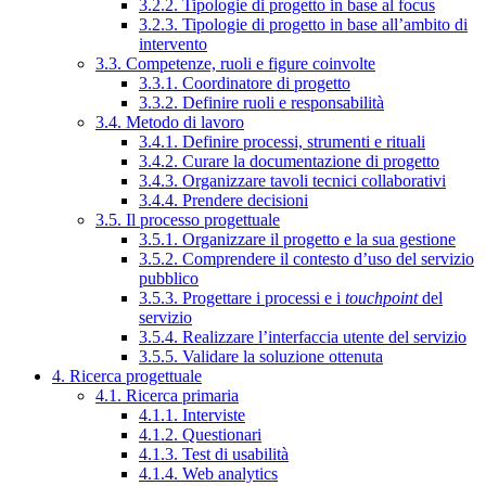
3.2.2. Tipologie di progetto in base al focus
3.2.3. Tipologie di progetto in base all’ambito di
intervento
3.3. Competenze, ruoli e figure coinvolte
3.3.1. Coordinatore di progetto
3.3.2. Definire ruoli e responsabilità
3.4. Metodo di lavoro
3.4.1. Definire processi, strumenti e rituali
3.4.2. Curare la documentazione di progetto
3.4.3. Organizzare tavoli tecnici collaborativi
3.4.4. Prendere decisioni
3.5. Il processo progettuale
3.5.1. Organizzare il progetto e la sua gestione
3.5.2. Comprendere il contesto d’uso del servizio
pubblico
3.5.3. Progettare i processi e i
touchpoint
del
servizio
3.5.4. Realizzare l’interfaccia utente del servizio
3.5.5. Validare la soluzione ottenuta
4. Ricerca progettuale
4.1. Ricerca primaria
4.1.1. Interviste
4.1.2. Questionari
4.1.3. Test di usabilità
4.1.4. Web analytics