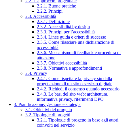
2.2. L’approccio progettuale
2.2.1. Buone pratiche
2.2.2. Principi
2.3. Accessibilità
2.3.1. Definizione
2.3.2. Accessibilità by design
2.3.3. Principi per l’accessibilità
2.3.4. Linee guida e criteri di successo
2.3.5. Come rilasciare una dichiarazione di
accessibilità
2.3.6. Meccanismo di feedback e procedura di
attuazione
2.3.7. Obiettivi accessibilità
2.3.8. Normativa e approfondimenti
2.4. Privacy
2.4.1. Come rispettare la privacy sin dalla
progettazione di un sito o servizio digitale
2.4.2. Richiedi il consenso quando necessario
2.4.3. Le basi del sito web: architettura,
informativa privacy, riferimenti DPO
3. Pianificazione, gestione e strategia
3.1. Obiettivi del progetto
3.2. Tipologie di progetti
3.2.1. Tipologie di progetto in base agli attori
coinvolti nel servizio