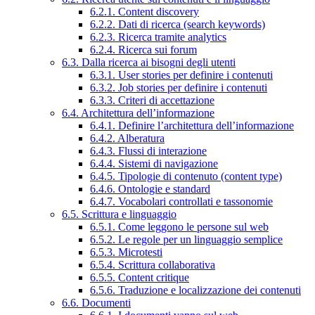
6.2.1. Content discovery
6.2.2. Dati di ricerca (search keywords)
6.2.3. Ricerca tramite analytics
6.2.4. Ricerca sui forum
6.3. Dalla ricerca ai bisogni degli utenti
6.3.1. User stories per definire i contenuti
6.3.2. Job stories per definire i contenuti
6.3.3. Criteri di accettazione
6.4. Architettura dell’informazione
6.4.1. Definire l’architettura dell’informazione
6.4.2. Alberatura
6.4.3. Flussi di interazione
6.4.4. Sistemi di navigazione
6.4.5. Tipologie di contenuto (content type)
6.4.6. Ontologie e standard
6.4.7. Vocabolari controllati e tassonomie
6.5. Scrittura e linguaggio
6.5.1. Come leggono le persone sul web
6.5.2. Le regole per un linguaggio semplice
6.5.3. Microtesti
6.5.4. Scrittura collaborativa
6.5.5. Content critique
6.5.6. Traduzione e localizzazione dei contenuti
6.6. Documenti