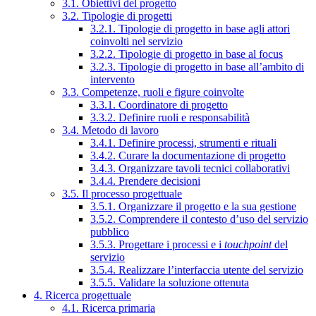
3.1. Obiettivi del progetto
3.2. Tipologie di progetti
3.2.1. Tipologie di progetto in base agli attori
coinvolti nel servizio
3.2.2. Tipologie di progetto in base al focus
3.2.3. Tipologie di progetto in base all’ambito di
intervento
3.3. Competenze, ruoli e figure coinvolte
3.3.1. Coordinatore di progetto
3.3.2. Definire ruoli e responsabilità
3.4. Metodo di lavoro
3.4.1. Definire processi, strumenti e rituali
3.4.2. Curare la documentazione di progetto
3.4.3. Organizzare tavoli tecnici collaborativi
3.4.4. Prendere decisioni
3.5. Il processo progettuale
3.5.1. Organizzare il progetto e la sua gestione
3.5.2. Comprendere il contesto d’uso del servizio
pubblico
3.5.3. Progettare i processi e i
touchpoint
del
servizio
3.5.4. Realizzare l’interfaccia utente del servizio
3.5.5. Validare la soluzione ottenuta
4. Ricerca progettuale
4.1. Ricerca primaria