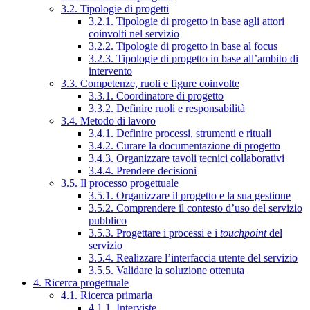
3.2. Tipologie di progetti
3.2.1. Tipologie di progetto in base agli attori
coinvolti nel servizio
3.2.2. Tipologie di progetto in base al focus
3.2.3. Tipologie di progetto in base all’ambito di
intervento
3.3. Competenze, ruoli e figure coinvolte
3.3.1. Coordinatore di progetto
3.3.2. Definire ruoli e responsabilità
3.4. Metodo di lavoro
3.4.1. Definire processi, strumenti e rituali
3.4.2. Curare la documentazione di progetto
3.4.3. Organizzare tavoli tecnici collaborativi
3.4.4. Prendere decisioni
3.5. Il processo progettuale
3.5.1. Organizzare il progetto e la sua gestione
3.5.2. Comprendere il contesto d’uso del servizio
pubblico
3.5.3. Progettare i processi e i
touchpoint
del
servizio
3.5.4. Realizzare l’interfaccia utente del servizio
3.5.5. Validare la soluzione ottenuta
4. Ricerca progettuale
4.1. Ricerca primaria
4.1.1. Interviste