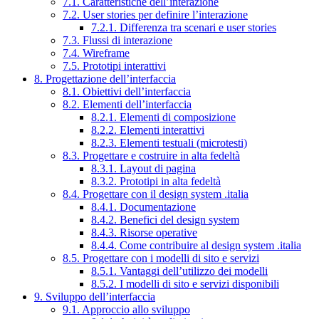
7.1. Caratteristiche dell’interazione
7.2. User stories per definire l’interazione
7.2.1. Differenza tra scenari e user stories
7.3. Flussi di interazione
7.4. Wireframe
7.5. Prototipi interattivi
8. Progettazione dell’interfaccia
8.1. Obiettivi dell’interfaccia
8.2. Elementi dell’interfaccia
8.2.1. Elementi di composizione
8.2.2. Elementi interattivi
8.2.3. Elementi testuali (microtesti)
8.3. Progettare e costruire in alta fedeltà
8.3.1. Layout di pagina
8.3.2. Prototipi in alta fedeltà
8.4. Progettare con il design system .italia
8.4.1. Documentazione
8.4.2. Benefici del design system
8.4.3. Risorse operative
8.4.4. Come contribuire al design system .italia
8.5. Progettare con i modelli di sito e servizi
8.5.1. Vantaggi dell’utilizzo dei modelli
8.5.2. I modelli di sito e servizi disponibili
9. Sviluppo dell’interfaccia
9.1. Approccio allo sviluppo