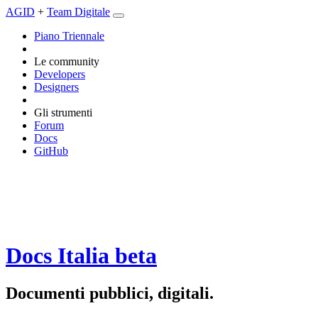
AGID
+
Team Digitale
Piano Triennale
Le community
Developers
Designers
Gli strumenti
Forum
Docs
GitHub
Docs Italia
beta
Documenti pubblici, digitali.