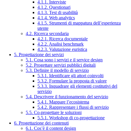
4.1.1. Interviste
4.1.2. Questionari
4.1.3. Test di usabilità
4.1.4. Web analytics
4.1.5. Strumenti di mappatura dell’esperienza
utente
4.2. Ricerca secondaria
4.2.1. Ricerca documentale
4.2.2. Analisi benchmark
4.2.3. Valutazione euristica
5. Progettazione dei servizi
5.1. Cosa sono i servizi e il service design
5.2. Progettare servizi pubblici digitali
5.3. Definire il modello di servizio
5.3.1. Identificare gli attori coinvolti
5.3.2. Formulare la proposta di valore
5.3.3. Inquadrare gli elementi costitutivi del
servizio
5.4. Descrivere il funzionamento del servizio
5.4.1. Mappare l’ecosistema
5.4.2. Rappresentare i flussi di servizio
5.5. Co-progettare le soluzioni
5.5.1. Workshop di co-progettazione
6. Progettazione dei contenuti
6.1. Cos’è il content design