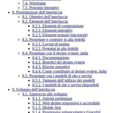
7.4. Wireframe
7.5. Prototipi interattivi
8. Progettazione dell’interfaccia
8.1. Obiettivi dell’interfaccia
8.2. Elementi dell’interfaccia
8.2.1. Elementi di composizione
8.2.2. Elementi interattivi
8.2.3. Elementi testuali (microtesti)
8.3. Progettare e costruire in alta fedeltà
8.3.1. Layout di pagina
8.3.2. Prototipi in alta fedeltà
8.4. Progettare con il design system .italia
8.4.1. Documentazione
8.4.2. Benefici del design system
8.4.3. Risorse operative
8.4.4. Come contribuire al design system .italia
8.5. Progettare con i modelli di sito e servizi
8.5.1. Vantaggi dell’utilizzo dei modelli
8.5.2. I modelli di sito e servizi disponibili
9. Sviluppo dell’interfaccia
9.1. Approccio allo sviluppo
9.1.1. Attività preliminari
9.1.2. Web design responsivo e accessibile
9.1.3. Mobile first
9.1.4. Progressive enhancement e Graceful