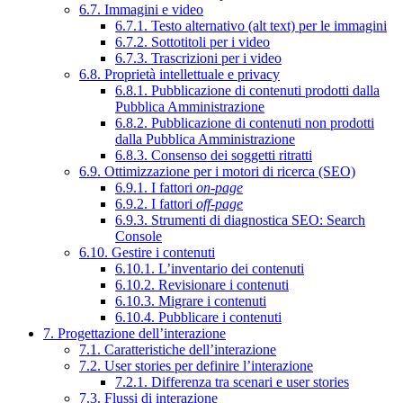
6.7. Immagini e video
6.7.1. Testo alternativo (alt text) per le immagini
6.7.2. Sottotitoli per i video
6.7.3. Trascrizioni per i video
6.8. Proprietà intellettuale e privacy
6.8.1. Pubblicazione di contenuti prodotti dalla
Pubblica Amministrazione
6.8.2. Pubblicazione di contenuti non prodotti
dalla Pubblica Amministrazione
6.8.3. Consenso dei soggetti ritratti
6.9. Ottimizzazione per i motori di ricerca (SEO)
6.9.1. I fattori
on-page
6.9.2. I fattori
off-page
6.9.3. Strumenti di diagnostica SEO: Search
Console
6.10. Gestire i contenuti
6.10.1. L’inventario dei contenuti
6.10.2. Revisionare i contenuti
6.10.3. Migrare i contenuti
6.10.4. Pubblicare i contenuti
7. Progettazione dell’interazione
7.1. Caratteristiche dell’interazione
7.2. User stories per definire l’interazione
7.2.1. Differenza tra scenari e user stories
7.3. Flussi di interazione