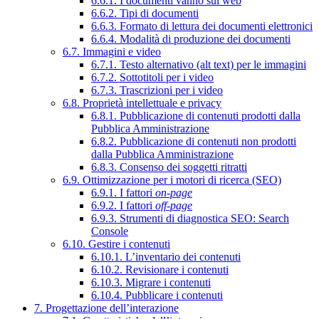
6.6.1. I documenti vanno sul web
6.6.2. Tipi di documenti
6.6.3. Formato di lettura dei documenti elettronici
6.6.4. Modalità di produzione dei documenti
6.7. Immagini e video
6.7.1. Testo alternativo (alt text) per le immagini
6.7.2. Sottotitoli per i video
6.7.3. Trascrizioni per i video
6.8. Proprietà intellettuale e privacy
6.8.1. Pubblicazione di contenuti prodotti dalla
Pubblica Amministrazione
6.8.2. Pubblicazione di contenuti non prodotti
dalla Pubblica Amministrazione
6.8.3. Consenso dei soggetti ritratti
6.9. Ottimizzazione per i motori di ricerca (SEO)
6.9.1. I fattori
on-page
6.9.2. I fattori
off-page
6.9.3. Strumenti di diagnostica SEO: Search
Console
6.10. Gestire i contenuti
6.10.1. L’inventario dei contenuti
6.10.2. Revisionare i contenuti
6.10.3. Migrare i contenuti
6.10.4. Pubblicare i contenuti
7. Progettazione dell’interazione