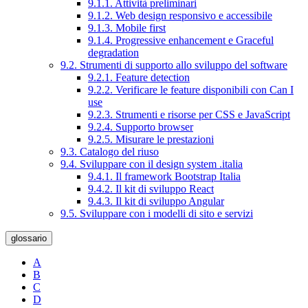
9.1.1. Attività preliminari
9.1.2. Web design responsivo e accessibile
9.1.3. Mobile first
9.1.4. Progressive enhancement e Graceful
degradation
9.2. Strumenti di supporto allo sviluppo del software
9.2.1. Feature detection
9.2.2. Verificare le feature disponibili con Can I
use
9.2.3. Strumenti e risorse per CSS e JavaScript
9.2.4. Supporto browser
9.2.5. Misurare le prestazioni
9.3. Catalogo del riuso
9.4. Sviluppare con il design system .italia
9.4.1. Il framework Bootstrap Italia
9.4.2. Il kit di sviluppo React
9.4.3. Il kit di sviluppo Angular
9.5. Sviluppare con i modelli di sito e servizi
glossario
A
B
C
D