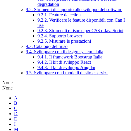
degradation
9.2. Strumenti di supporto allo sviluppo del software
9.2.1. Feature detection
9.2.2. Verificare le feature disponibili con Can I
use
9.2.3. Strumenti e risorse per CSS e JavaScript
9.2.4. Supporto browser
9.2.5. Misurare le prestazioni
9.3. Catalogo del riuso
9.4. Sviluppare con il design system .italia
9.4.1. Il framework Bootstrap Italia
9.4.2. Il kit di sviluppo React
9.4.3. Il kit di sviluppo Angular
9.5. Sviluppare con i modelli di sito e servizi
None
None
A
B
C
D
E
I
M