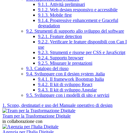
9.1.1. Attività preliminari
9.1.2. Web design responsivo e accessibile
9.1.3. Mobile first
9.1.4. Progressive enhancement e Graceful
degradation
9.2. Strumenti di supporto allo sviluppo del software
9.2.1. Feature detection
9.2.2. Verificare le feature disponibili con Can I
use
9.2.3. Strumenti e risorse per CSS e JavaScript
9.2.4. Supporto browser
9.2.5. Misurare le prestazioni
9.3. Catalogo del riuso
9.4. Sviluppare con il design system .italia
9.4.1. Il framework Bootstrap Italia
9.4.2. Il kit di sviluppo React
9.4.3. Il kit di sviluppo Angular
9.5. Sviluppare con i modelli di sito e servizi
1. Scopo, destinatari e uso del Manuale operativo di design
Team per la Trasformazione Digitale
in collaborazione con
Agenzia per l'Italia Digitale