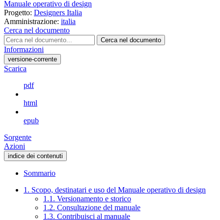
Manuale operativo di design
Progetto:
Designers Italia
Amministrazione:
italia
Cerca nel documento
Cerca nel documento
Informazioni
versione-corrente
Scarica
pdf
html
epub
Sorgente
Azioni
indice dei contenuti
Sommario
1. Scopo, destinatari e uso del Manuale operativo di design
1.1. Versionamento e storico
1.2. Consultazione del manuale
1.3. Contribuisci al manuale