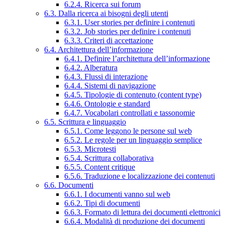
6.2.4. Ricerca sui forum
6.3. Dalla ricerca ai bisogni degli utenti
6.3.1. User stories per definire i contenuti
6.3.2. Job stories per definire i contenuti
6.3.3. Criteri di accettazione
6.4. Architettura dell’informazione
6.4.1. Definire l’architettura dell’informazione
6.4.2. Alberatura
6.4.3. Flussi di interazione
6.4.4. Sistemi di navigazione
6.4.5. Tipologie di contenuto (content type)
6.4.6. Ontologie e standard
6.4.7. Vocabolari controllati e tassonomie
6.5. Scrittura e linguaggio
6.5.1. Come leggono le persone sul web
6.5.2. Le regole per un linguaggio semplice
6.5.3. Microtesti
6.5.4. Scrittura collaborativa
6.5.5. Content critique
6.5.6. Traduzione e localizzazione dei contenuti
6.6. Documenti
6.6.1. I documenti vanno sul web
6.6.2. Tipi di documenti
6.6.3. Formato di lettura dei documenti elettronici
6.6.4. Modalità di produzione dei documenti