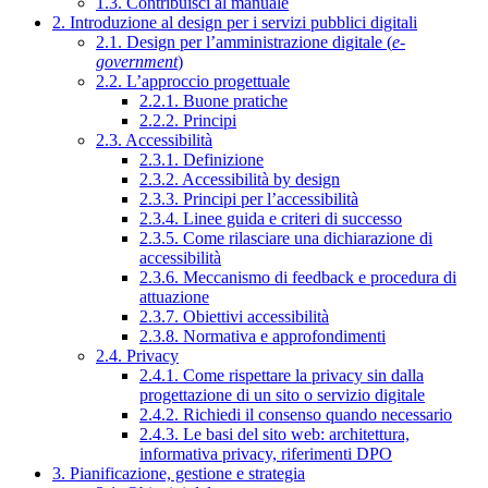
1.3. Contribuisci al manuale
2. Introduzione al design per i servizi pubblici digitali
2.1. Design per l’amministrazione digitale (
e-
government
)
2.2. L’approccio progettuale
2.2.1. Buone pratiche
2.2.2. Principi
2.3. Accessibilità
2.3.1. Definizione
2.3.2. Accessibilità by design
2.3.3. Principi per l’accessibilità
2.3.4. Linee guida e criteri di successo
2.3.5. Come rilasciare una dichiarazione di
accessibilità
2.3.6. Meccanismo di feedback e procedura di
attuazione
2.3.7. Obiettivi accessibilità
2.3.8. Normativa e approfondimenti
2.4. Privacy
2.4.1. Come rispettare la privacy sin dalla
progettazione di un sito o servizio digitale
2.4.2. Richiedi il consenso quando necessario
2.4.3. Le basi del sito web: architettura,
informativa privacy, riferimenti DPO
3. Pianificazione, gestione e strategia