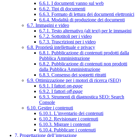
6.6.1. I documenti vanno sul web
6.6.2. Tipi di documenti
6.6.3. Formato di lettura dei documenti elettronici
6.6.4. Modalità di produzione dei documenti
6.7. Immagini e video
6.7.1. Testo alternativo (alt text) per le immagini
6.7.2. Sottotitoli per i video
6.7.3. Trascrizioni per i video
6.8. Proprietà intellettuale e privacy
6.8.1. Pubblicazione di contenuti prodotti dalla
Pubblica Amministrazione
6.8.2. Pubblicazione di contenuti non prodotti
dalla Pubblica Amministrazione
6.8.3. Consenso dei soggetti ritratti
6.9. Ottimizzazione per i motori di ricerca (SEO)
6.9.1. I fattori
on-page
6.9.2. I fattori
off-page
6.9.3. Strumenti di diagnostica SEO: Search
Console
6.10. Gestire i contenuti
6.10.1. L’inventario dei contenuti
6.10.2. Revisionare i contenuti
6.10.3. Migrare i contenuti
6.10.4. Pubblicare i contenuti
7. Progettazione dell’interazione