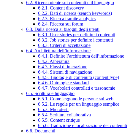
6.2. Ricerca utente sui contenuti e il linguaggio
6.2.1. Content discovery
6.2.2. Dati di ricerca (search keywords)
6.2.3. Ricerca tramite analytics
6.2.4. Ricerca sui forum
6.3. Dalla ricerca ai bisogni degli utenti
6.3.1. User stories per definire i contenuti
6.3.2. Job stories per definire i contenuti
6.3.3. Criteri di accettazione
6.4. Architettura dell’informazione
6.4.1. Definire l’architettura dell’informazione
6.4.2. Alberatura
6.4.3. Flussi di interazione
6.4.4. Sistemi di navigazione
6.4.5. Tipologie di contenuto (content type)
6.4.6. Ontologie e standard
6.4.7. Vocabolari controllati e tassonomie
6.5. Scrittura e linguaggio
6.5.1. Come leggono le persone sul web
6.5.2. Le regole per un linguaggio semplice
6.5.3. Microtesti
6.5.4. Scrittura collaborativa
6.5.5. Content critique
6.5.6. Traduzione e localizzazione dei contenuti
6.6. Documenti