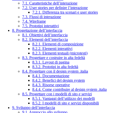
7.1. Caratteristiche dell’interazione
7.2. User stories per definire l’interazione
7.2.1. Differenza tra scenari e user stories
7.3. Flussi di interazione
7.4. Wireframe
7.5. Prototipi interattivi
8. Progettazione dell’interfaccia
8.1. Obiettivi dell’interfaccia
8.2. Elementi dell’interfaccia
8.2.1. Elementi di composizione
8.2.2. Elementi interattivi
8.2.3. Elementi testuali (microtesti)
8.3. Progettare e costruire in alta fedeltà
8.3.1. Layout di pagina
8.3.2. Prototipi in alta fedeltà
8.4. Progettare con il design system .italia
8.4.1. Documentazione
8.4.2. Benefici del design system
8.4.3. Risorse operative
8.4.4. Come contribuire al design system .italia
8.5. Progettare con i modelli di sito e servizi
8.5.1. Vantaggi dell’utilizzo dei modelli
8.5.2. I modelli di sito e servizi disponibili
9. Sviluppo dell’interfaccia
9.1. Approccio allo sviluppo