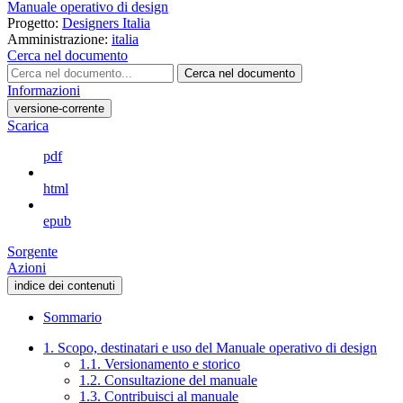
Manuale operativo di design
Progetto:
Designers Italia
Amministrazione:
italia
Cerca nel documento
Cerca nel documento
Informazioni
versione-corrente
Scarica
pdf
html
epub
Sorgente
Azioni
indice dei contenuti
Sommario
1. Scopo, destinatari e uso del Manuale operativo di design
1.1. Versionamento e storico
1.2. Consultazione del manuale
1.3. Contribuisci al manuale