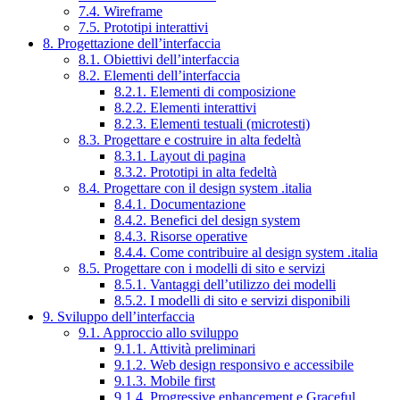
7.4. Wireframe
7.5. Prototipi interattivi
8. Progettazione dell’interfaccia
8.1. Obiettivi dell’interfaccia
8.2. Elementi dell’interfaccia
8.2.1. Elementi di composizione
8.2.2. Elementi interattivi
8.2.3. Elementi testuali (microtesti)
8.3. Progettare e costruire in alta fedeltà
8.3.1. Layout di pagina
8.3.2. Prototipi in alta fedeltà
8.4. Progettare con il design system .italia
8.4.1. Documentazione
8.4.2. Benefici del design system
8.4.3. Risorse operative
8.4.4. Come contribuire al design system .italia
8.5. Progettare con i modelli di sito e servizi
8.5.1. Vantaggi dell’utilizzo dei modelli
8.5.2. I modelli di sito e servizi disponibili
9. Sviluppo dell’interfaccia
9.1. Approccio allo sviluppo
9.1.1. Attività preliminari
9.1.2. Web design responsivo e accessibile
9.1.3. Mobile first
9.1.4. Progressive enhancement e Graceful