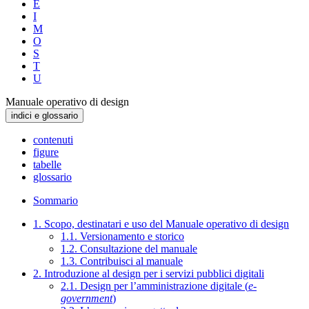
E
I
M
O
S
T
U
Manuale operativo di design
indici e glossario
contenuti
figure
tabelle
glossario
Sommario
1. Scopo, destinatari e uso del Manuale operativo di design
1.1. Versionamento e storico
1.2. Consultazione del manuale
1.3. Contribuisci al manuale
2. Introduzione al design per i servizi pubblici digitali
2.1. Design per l’amministrazione digitale (
e-
government
)