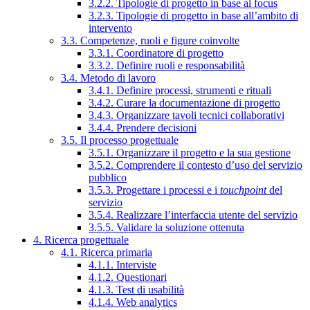
3.2.2. Tipologie di progetto in base al focus
3.2.3. Tipologie di progetto in base all’ambito di
intervento
3.3. Competenze, ruoli e figure coinvolte
3.3.1. Coordinatore di progetto
3.3.2. Definire ruoli e responsabilità
3.4. Metodo di lavoro
3.4.1. Definire processi, strumenti e rituali
3.4.2. Curare la documentazione di progetto
3.4.3. Organizzare tavoli tecnici collaborativi
3.4.4. Prendere decisioni
3.5. Il processo progettuale
3.5.1. Organizzare il progetto e la sua gestione
3.5.2. Comprendere il contesto d’uso del servizio
pubblico
3.5.3. Progettare i processi e i
touchpoint
del
servizio
3.5.4. Realizzare l’interfaccia utente del servizio
3.5.5. Validare la soluzione ottenuta
4. Ricerca progettuale
4.1. Ricerca primaria
4.1.1. Interviste
4.1.2. Questionari
4.1.3. Test di usabilità
4.1.4. Web analytics