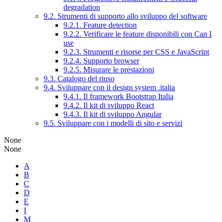
degradation
9.2. Strumenti di supporto allo sviluppo del software
9.2.1. Feature detection
9.2.2. Verificare le feature disponibili con Can I
use
9.2.3. Strumenti e risorse per CSS e JavaScript
9.2.4. Supporto browser
9.2.5. Misurare le prestazioni
9.3. Catalogo del riuso
9.4. Sviluppare con il design system .italia
9.4.1. Il framework Bootstrap Italia
9.4.2. Il kit di sviluppo React
9.4.3. Il kit di sviluppo Angular
9.5. Sviluppare con i modelli di sito e servizi
None
None
A
B
C
D
E
I
M