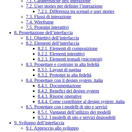
7.1. Caratteristiche dell’interazione
7.2. User stories per definire l’interazione
7.2.1. Differenza tra scenari e user stories
7.3. Flussi di interazione
7.4. Wireframe
7.5. Prototipi interattivi
8. Progettazione dell’interfaccia
8.1. Obiettivi dell’interfaccia
8.2. Elementi dell’interfaccia
8.2.1. Elementi di composizione
8.2.2. Elementi interattivi
8.2.3. Elementi testuali (microtesti)
8.3. Progettare e costruire in alta fedeltà
8.3.1. Layout di pagina
8.3.2. Prototipi in alta fedeltà
8.4. Progettare con il design system .italia
8.4.1. Documentazione
8.4.2. Benefici del design system
8.4.3. Risorse operative
8.4.4. Come contribuire al design system .italia
8.5. Progettare con i modelli di sito e servizi
8.5.1. Vantaggi dell’utilizzo dei modelli
8.5.2. I modelli di sito e servizi disponibili
9. Sviluppo dell’interfaccia
9.1. Approccio allo sviluppo