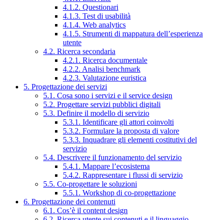
4.1.2. Questionari
4.1.3. Test di usabilità
4.1.4. Web analytics
4.1.5. Strumenti di mappatura dell’esperienza
utente
4.2. Ricerca secondaria
4.2.1. Ricerca documentale
4.2.2. Analisi benchmark
4.2.3. Valutazione euristica
5. Progettazione dei servizi
5.1. Cosa sono i servizi e il service design
5.2. Progettare servizi pubblici digitali
5.3. Definire il modello di servizio
5.3.1. Identificare gli attori coinvolti
5.3.2. Formulare la proposta di valore
5.3.3. Inquadrare gli elementi costitutivi del
servizio
5.4. Descrivere il funzionamento del servizio
5.4.1. Mappare l’ecosistema
5.4.2. Rappresentare i flussi di servizio
5.5. Co-progettare le soluzioni
5.5.1. Workshop di co-progettazione
6. Progettazione dei contenuti
6.1. Cos’è il content design
6.2. Ricerca utente sui contenuti e il linguaggio