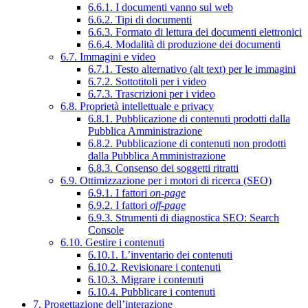
6.6.1. I documenti vanno sul web
6.6.2. Tipi di documenti
6.6.3. Formato di lettura dei documenti elettronici
6.6.4. Modalità di produzione dei documenti
6.7. Immagini e video
6.7.1. Testo alternativo (alt text) per le immagini
6.7.2. Sottotitoli per i video
6.7.3. Trascrizioni per i video
6.8. Proprietà intellettuale e privacy
6.8.1. Pubblicazione di contenuti prodotti dalla
Pubblica Amministrazione
6.8.2. Pubblicazione di contenuti non prodotti
dalla Pubblica Amministrazione
6.8.3. Consenso dei soggetti ritratti
6.9. Ottimizzazione per i motori di ricerca (SEO)
6.9.1. I fattori
on-page
6.9.2. I fattori
off-page
6.9.3. Strumenti di diagnostica SEO: Search
Console
6.10. Gestire i contenuti
6.10.1. L’inventario dei contenuti
6.10.2. Revisionare i contenuti
6.10.3. Migrare i contenuti
6.10.4. Pubblicare i contenuti
7. Progettazione dell’interazione