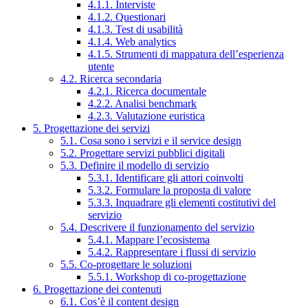
4.1.1. Interviste
4.1.2. Questionari
4.1.3. Test di usabilità
4.1.4. Web analytics
4.1.5. Strumenti di mappatura dell’esperienza
utente
4.2. Ricerca secondaria
4.2.1. Ricerca documentale
4.2.2. Analisi benchmark
4.2.3. Valutazione euristica
5. Progettazione dei servizi
5.1. Cosa sono i servizi e il service design
5.2. Progettare servizi pubblici digitali
5.3. Definire il modello di servizio
5.3.1. Identificare gli attori coinvolti
5.3.2. Formulare la proposta di valore
5.3.3. Inquadrare gli elementi costitutivi del
servizio
5.4. Descrivere il funzionamento del servizio
5.4.1. Mappare l’ecosistema
5.4.2. Rappresentare i flussi di servizio
5.5. Co-progettare le soluzioni
5.5.1. Workshop di co-progettazione
6. Progettazione dei contenuti
6.1. Cos’è il content design