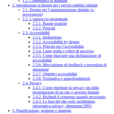
1.3. Contribuisci al manuale
2. Introduzione al design per i servizi pubblici digitali
2.1. Design per l’amministrazione digitale (
e-
government
)
2.2. L’approccio progettuale
2.2.1. Buone pratiche
2.2.2. Principi
2.3. Accessibilità
2.3.1. Definizione
2.3.2. Accessibilità by design
2.3.3. Principi per l’accessibilità
2.3.4. Linee guida e criteri di successo
2.3.5. Come rilasciare una dichiarazione di
accessibilità
2.3.6. Meccanismo di feedback e procedura di
attuazione
2.3.7. Obiettivi accessibilità
2.3.8. Normativa e approfondimenti
2.4. Privacy
2.4.1. Come rispettare la privacy sin dalla
progettazione di un sito o servizio digitale
2.4.2. Richiedi il consenso quando necessario
2.4.3. Le basi del sito web: architettura,
informativa privacy, riferimenti DPO
3. Pianificazione, gestione e strategia