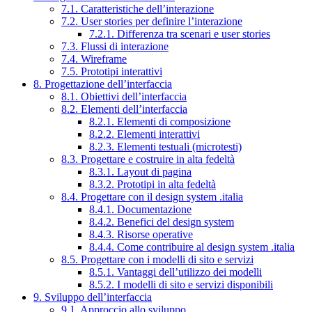
7.1. Caratteristiche dell’interazione
7.2. User stories per definire l’interazione
7.2.1. Differenza tra scenari e user stories
7.3. Flussi di interazione
7.4. Wireframe
7.5. Prototipi interattivi
8. Progettazione dell’interfaccia
8.1. Obiettivi dell’interfaccia
8.2. Elementi dell’interfaccia
8.2.1. Elementi di composizione
8.2.2. Elementi interattivi
8.2.3. Elementi testuali (microtesti)
8.3. Progettare e costruire in alta fedeltà
8.3.1. Layout di pagina
8.3.2. Prototipi in alta fedeltà
8.4. Progettare con il design system .italia
8.4.1. Documentazione
8.4.2. Benefici del design system
8.4.3. Risorse operative
8.4.4. Come contribuire al design system .italia
8.5. Progettare con i modelli di sito e servizi
8.5.1. Vantaggi dell’utilizzo dei modelli
8.5.2. I modelli di sito e servizi disponibili
9. Sviluppo dell’interfaccia
9.1. Approccio allo sviluppo