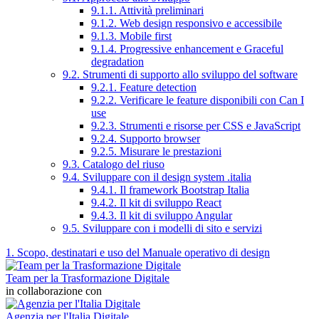
9.1.1. Attività preliminari
9.1.2. Web design responsivo e accessibile
9.1.3. Mobile first
9.1.4. Progressive enhancement e Graceful
degradation
9.2. Strumenti di supporto allo sviluppo del software
9.2.1. Feature detection
9.2.2. Verificare le feature disponibili con Can I
use
9.2.3. Strumenti e risorse per CSS e JavaScript
9.2.4. Supporto browser
9.2.5. Misurare le prestazioni
9.3. Catalogo del riuso
9.4. Sviluppare con il design system .italia
9.4.1. Il framework Bootstrap Italia
9.4.2. Il kit di sviluppo React
9.4.3. Il kit di sviluppo Angular
9.5. Sviluppare con i modelli di sito e servizi
1. Scopo, destinatari e uso del Manuale operativo di design
Team per la Trasformazione Digitale
in collaborazione con
Agenzia per l'Italia Digitale