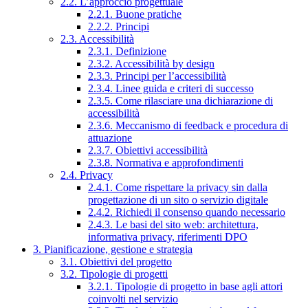
2.2. L’approccio progettuale
2.2.1. Buone pratiche
2.2.2. Principi
2.3. Accessibilità
2.3.1. Definizione
2.3.2. Accessibilità by design
2.3.3. Principi per l’accessibilità
2.3.4. Linee guida e criteri di successo
2.3.5. Come rilasciare una dichiarazione di
accessibilità
2.3.6. Meccanismo di feedback e procedura di
attuazione
2.3.7. Obiettivi accessibilità
2.3.8. Normativa e approfondimenti
2.4. Privacy
2.4.1. Come rispettare la privacy sin dalla
progettazione di un sito o servizio digitale
2.4.2. Richiedi il consenso quando necessario
2.4.3. Le basi del sito web: architettura,
informativa privacy, riferimenti DPO
3. Pianificazione, gestione e strategia
3.1. Obiettivi del progetto
3.2. Tipologie di progetti
3.2.1. Tipologie di progetto in base agli attori
coinvolti nel servizio