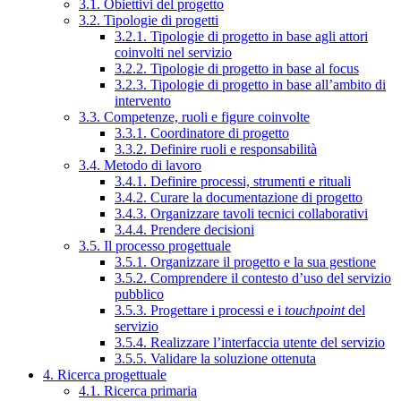
3.1. Obiettivi del progetto
3.2. Tipologie di progetti
3.2.1. Tipologie di progetto in base agli attori
coinvolti nel servizio
3.2.2. Tipologie di progetto in base al focus
3.2.3. Tipologie di progetto in base all’ambito di
intervento
3.3. Competenze, ruoli e figure coinvolte
3.3.1. Coordinatore di progetto
3.3.2. Definire ruoli e responsabilità
3.4. Metodo di lavoro
3.4.1. Definire processi, strumenti e rituali
3.4.2. Curare la documentazione di progetto
3.4.3. Organizzare tavoli tecnici collaborativi
3.4.4. Prendere decisioni
3.5. Il processo progettuale
3.5.1. Organizzare il progetto e la sua gestione
3.5.2. Comprendere il contesto d’uso del servizio
pubblico
3.5.3. Progettare i processi e i
touchpoint
del
servizio
3.5.4. Realizzare l’interfaccia utente del servizio
3.5.5. Validare la soluzione ottenuta
4. Ricerca progettuale
4.1. Ricerca primaria