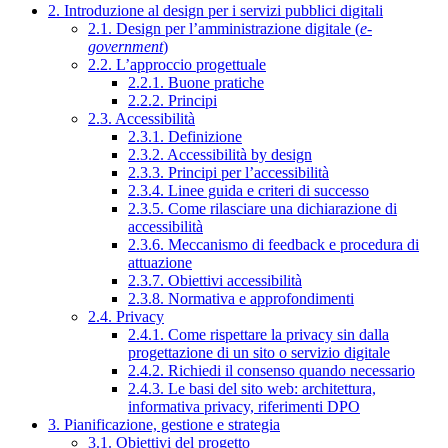
2. Introduzione al design per i servizi pubblici digitali
2.1. Design per l’amministrazione digitale (
e-
government
)
2.2. L’approccio progettuale
2.2.1. Buone pratiche
2.2.2. Principi
2.3. Accessibilità
2.3.1. Definizione
2.3.2. Accessibilità by design
2.3.3. Principi per l’accessibilità
2.3.4. Linee guida e criteri di successo
2.3.5. Come rilasciare una dichiarazione di
accessibilità
2.3.6. Meccanismo di feedback e procedura di
attuazione
2.3.7. Obiettivi accessibilità
2.3.8. Normativa e approfondimenti
2.4. Privacy
2.4.1. Come rispettare la privacy sin dalla
progettazione di un sito o servizio digitale
2.4.2. Richiedi il consenso quando necessario
2.4.3. Le basi del sito web: architettura,
informativa privacy, riferimenti DPO
3. Pianificazione, gestione e strategia
3.1. Obiettivi del progetto