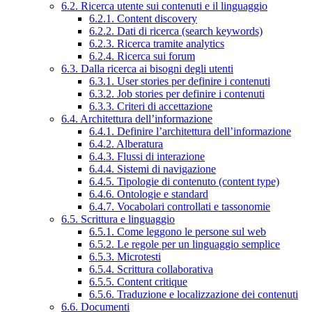
6.2. Ricerca utente sui contenuti e il linguaggio
6.2.1. Content discovery
6.2.2. Dati di ricerca (search keywords)
6.2.3. Ricerca tramite analytics
6.2.4. Ricerca sui forum
6.3. Dalla ricerca ai bisogni degli utenti
6.3.1. User stories per definire i contenuti
6.3.2. Job stories per definire i contenuti
6.3.3. Criteri di accettazione
6.4. Architettura dell’informazione
6.4.1. Definire l’architettura dell’informazione
6.4.2. Alberatura
6.4.3. Flussi di interazione
6.4.4. Sistemi di navigazione
6.4.5. Tipologie di contenuto (content type)
6.4.6. Ontologie e standard
6.4.7. Vocabolari controllati e tassonomie
6.5. Scrittura e linguaggio
6.5.1. Come leggono le persone sul web
6.5.2. Le regole per un linguaggio semplice
6.5.3. Microtesti
6.5.4. Scrittura collaborativa
6.5.5. Content critique
6.5.6. Traduzione e localizzazione dei contenuti
6.6. Documenti