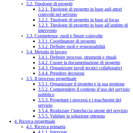
3.2. Tipologie di progetti
3.2.1. Tipologie di progetto in base agli attori
coinvolti nel servizio
3.2.2. Tipologie di progetto in base al focus
3.2.3. Tipologie di progetto in base all’ambito di
intervento
3.3. Competenze, ruoli e figure coinvolte
3.3.1. Coordinatore di progetto
3.3.2. Definire ruoli e responsabilità
3.4. Metodo di lavoro
3.4.1. Definire processi, strumenti e rituali
3.4.2. Curare la documentazione di progetto
3.4.3. Organizzare tavoli tecnici collaborativi
3.4.4. Prendere decisioni
3.5. Il processo progettuale
3.5.1. Organizzare il progetto e la sua gestione
3.5.2. Comprendere il contesto d’uso del servizio
pubblico
3.5.3. Progettare i processi e i
touchpoint
del
servizio
3.5.4. Realizzare l’interfaccia utente del servizio
3.5.5. Validare la soluzione ottenuta
4. Ricerca progettuale
4.1. Ricerca primaria
4.1.1. Interviste