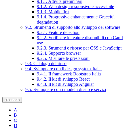
9.1.1. Attività preliminari
9.1.2. Web design responsivo e accessibile
9.1.3. Mobile first
9.1.4. Progressive enhancement e Graceful
degradation
9.2. Strumenti di supporto allo sviluppo del software
9.2.1. Feature detection
9.2.2. Verificare le feature disponibili con Can I
use
9.2.3. Strumenti e risorse per CSS e JavaScript
9.2.4. Supporto browser
9.2.5. Misurare le prestazioni
9.3. Catalogo del riuso
9.4. Sviluppare con il design system .italia
9.4.1. Il framework Bootstrap Italia
9.4.2. Il kit di sviluppo React
9.4.3. Il kit di sviluppo Angular
9.5. Sviluppare con i modelli di sito e servizi
glossario
A
B
C
D