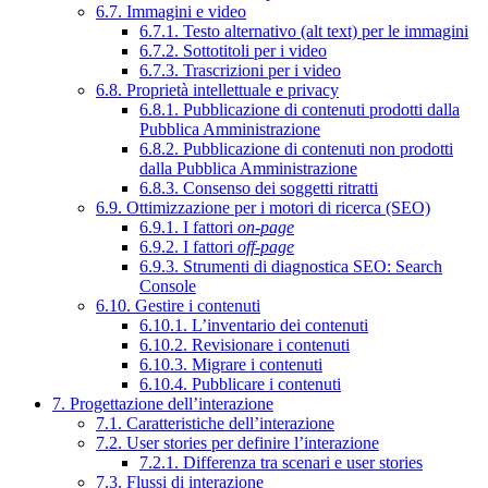
6.7. Immagini e video
6.7.1. Testo alternativo (alt text) per le immagini
6.7.2. Sottotitoli per i video
6.7.3. Trascrizioni per i video
6.8. Proprietà intellettuale e privacy
6.8.1. Pubblicazione di contenuti prodotti dalla
Pubblica Amministrazione
6.8.2. Pubblicazione di contenuti non prodotti
dalla Pubblica Amministrazione
6.8.3. Consenso dei soggetti ritratti
6.9. Ottimizzazione per i motori di ricerca (SEO)
6.9.1. I fattori
on-page
6.9.2. I fattori
off-page
6.9.3. Strumenti di diagnostica SEO: Search
Console
6.10. Gestire i contenuti
6.10.1. L’inventario dei contenuti
6.10.2. Revisionare i contenuti
6.10.3. Migrare i contenuti
6.10.4. Pubblicare i contenuti
7. Progettazione dell’interazione
7.1. Caratteristiche dell’interazione
7.2. User stories per definire l’interazione
7.2.1. Differenza tra scenari e user stories
7.3. Flussi di interazione