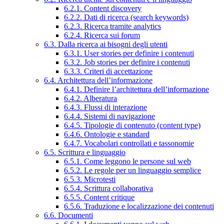
6.2.1. Content discovery
6.2.2. Dati di ricerca (search keywords)
6.2.3. Ricerca tramite analytics
6.2.4. Ricerca sui forum
6.3. Dalla ricerca ai bisogni degli utenti
6.3.1. User stories per definire i contenuti
6.3.2. Job stories per definire i contenuti
6.3.3. Criteri di accettazione
6.4. Architettura dell’informazione
6.4.1. Definire l’architettura dell’informazione
6.4.2. Alberatura
6.4.3. Flussi di interazione
6.4.4. Sistemi di navigazione
6.4.5. Tipologie di contenuto (content type)
6.4.6. Ontologie e standard
6.4.7. Vocabolari controllati e tassonomie
6.5. Scrittura e linguaggio
6.5.1. Come leggono le persone sul web
6.5.2. Le regole per un linguaggio semplice
6.5.3. Microtesti
6.5.4. Scrittura collaborativa
6.5.5. Content critique
6.5.6. Traduzione e localizzazione dei contenuti
6.6. Documenti