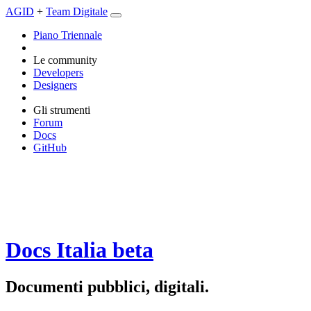
AGID
+
Team Digitale
Piano Triennale
Le community
Developers
Designers
Gli strumenti
Forum
Docs
GitHub
Docs Italia
beta
Documenti pubblici, digitali.