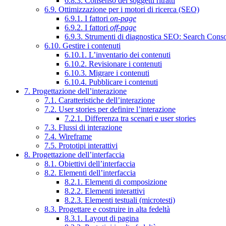
6.8.3. Consenso dei soggetti ritratti
6.9. Ottimizzazione per i motori di ricerca (SEO)
6.9.1. I fattori
on-page
6.9.2. I fattori
off-page
6.9.3. Strumenti di diagnostica SEO: Search Cons
6.10. Gestire i contenuti
6.10.1. L’inventario dei contenuti
6.10.2. Revisionare i contenuti
6.10.3. Migrare i contenuti
6.10.4. Pubblicare i contenuti
7. Progettazione dell’interazione
7.1. Caratteristiche dell’interazione
7.2. User stories per definire l’interazione
7.2.1. Differenza tra scenari e user stories
7.3. Flussi di interazione
7.4. Wireframe
7.5. Prototipi interattivi
8. Progettazione dell’interfaccia
8.1. Obiettivi dell’interfaccia
8.2. Elementi dell’interfaccia
8.2.1. Elementi di composizione
8.2.2. Elementi interattivi
8.2.3. Elementi testuali (microtesti)
8.3. Progettare e costruire in alta fedeltà
8.3.1. Layout di pagina