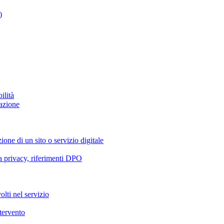
)
ilità
azione
ione di un sito o servizio digitale
va privacy, riferimenti DPO
olti nel servizio
ntervento