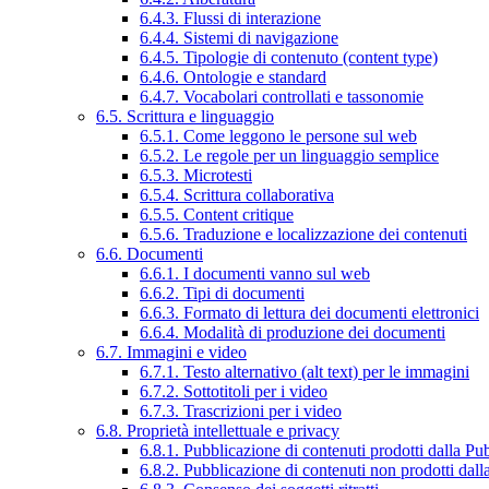
6.4.3. Flussi di interazione
6.4.4. Sistemi di navigazione
6.4.5. Tipologie di contenuto (content type)
6.4.6. Ontologie e standard
6.4.7. Vocabolari controllati e tassonomie
6.5. Scrittura e linguaggio
6.5.1. Come leggono le persone sul web
6.5.2. Le regole per un linguaggio semplice
6.5.3. Microtesti
6.5.4. Scrittura collaborativa
6.5.5. Content critique
6.5.6. Traduzione e localizzazione dei contenuti
6.6. Documenti
6.6.1. I documenti vanno sul web
6.6.2. Tipi di documenti
6.6.3. Formato di lettura dei documenti elettronici
6.6.4. Modalità di produzione dei documenti
6.7. Immagini e video
6.7.1. Testo alternativo (alt text) per le immagini
6.7.2. Sottotitoli per i video
6.7.3. Trascrizioni per i video
6.8. Proprietà intellettuale e privacy
6.8.1. Pubblicazione di contenuti prodotti dalla P
6.8.2. Pubblicazione di contenuti non prodotti dal