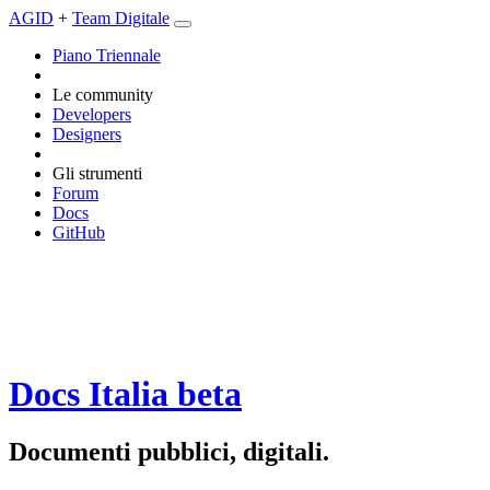
AGID
+
Team Digitale
Piano Triennale
Le community
Developers
Designers
Gli strumenti
Forum
Docs
GitHub
Docs Italia
beta
Documenti pubblici, digitali.