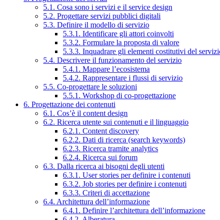
5.1. Cosa sono i servizi e il service design
5.2. Progettare servizi pubblici digitali
5.3. Definire il modello di servizio
5.3.1. Identificare gli attori coinvolti
5.3.2. Formulare la proposta di valore
5.3.3. Inquadrare gli elementi costitutivi del serviz
5.4. Descrivere il funzionamento del servizio
5.4.1. Mappare l’ecosistema
5.4.2. Rappresentare i flussi di servizio
5.5. Co-progettare le soluzioni
5.5.1. Workshop di co-progettazione
6. Progettazione dei contenuti
6.1. Cos’è il content design
6.2. Ricerca utente sui contenuti e il linguaggio
6.2.1. Content discovery
6.2.2. Dati di ricerca (search keywords)
6.2.3. Ricerca tramite analytics
6.2.4. Ricerca sui forum
6.3. Dalla ricerca ai bisogni degli utenti
6.3.1. User stories per definire i contenuti
6.3.2. Job stories per definire i contenuti
6.3.3. Criteri di accettazione
6.4. Architettura dell’informazione
6.4.1. Definire l’architettura dell’informazione
6.4.2. Alberatura