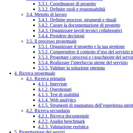
3.3.1. Coordinatore di progetto
3.3.2. Definire ruoli e responsabilità
3.4. Metodo di lavoro
3.4.1. Definire processi, strumenti e rituali
3.4.2. Curare la documentazione di progetto
3.4.3. Organizzare tavoli tecnici collaborativi
3.4.4. Prendere decisioni
3.5. Il processo progettuale
3.5.1. Organizzare il progetto e la sua gestione
3.5.2. Comprendere il contesto d’uso del servizio 
3.5.3. Progettare i processi e i
touchpoint
del servi
3.5.4. Realizzare l’interfaccia utente del servizio
3.5.5. Validare la soluzione ottenuta
4. Ricerca progettuale
4.1. Ricerca primaria
4.1.1. Interviste
4.1.2. Questionari
4.1.3. Test di usabilità
4.1.4. Web analytics
4.1.5. Strumenti di mappatura dell’esperienza uten
4.2. Ricerca secondaria
4.2.1. Ricerca documentale
4.2.2. Analisi benchmark
4.2.3. Valutazione euristica
5. Progettazione dei servizi