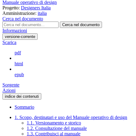
Manuale operativo di design
Progetto:
Designers Italia
Amministrazione:
italia
Cerca nel documento
Cerca nel documento
Informazioni
versione-corrente
Scarica
pdf
html
epub
Sorgente
Azioni
indice dei contenuti
Sommario
1. Scopo, destinatari e uso del Manuale operativo di design
1.1. Versionamento e storico
1.2. Consultazione del manuale
1.3. Contribuisci al manuale