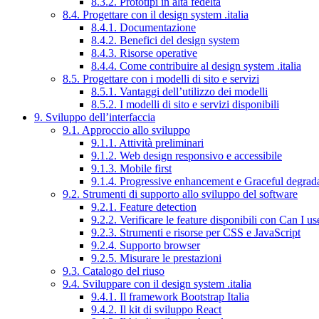
8.3.2. Prototipi in alta fedeltà
8.4. Progettare con il design system .italia
8.4.1. Documentazione
8.4.2. Benefici del design system
8.4.3. Risorse operative
8.4.4. Come contribuire al design system .italia
8.5. Progettare con i modelli di sito e servizi
8.5.1. Vantaggi dell’utilizzo dei modelli
8.5.2. I modelli di sito e servizi disponibili
9. Sviluppo dell’interfaccia
9.1. Approccio allo sviluppo
9.1.1. Attività preliminari
9.1.2. Web design responsivo e accessibile
9.1.3. Mobile first
9.1.4. Progressive enhancement e Graceful degrad
9.2. Strumenti di supporto allo sviluppo del software
9.2.1. Feature detection
9.2.2. Verificare le feature disponibili con Can I us
9.2.3. Strumenti e risorse per CSS e JavaScript
9.2.4. Supporto browser
9.2.5. Misurare le prestazioni
9.3. Catalogo del riuso
9.4. Sviluppare con il design system .italia
9.4.1. Il framework Bootstrap Italia
9.4.2. Il kit di sviluppo React