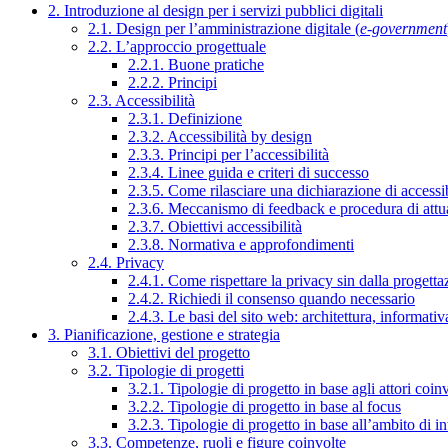
2. Introduzione al design per i servizi pubblici digitali
2.1. Design per l’amministrazione digitale (
e-government
2.2. L’approccio progettuale
2.2.1. Buone pratiche
2.2.2. Principi
2.3. Accessibilità
2.3.1. Definizione
2.3.2. Accessibilità by design
2.3.3. Principi per l’accessibilità
2.3.4. Linee guida e criteri di successo
2.3.5. Come rilasciare una dichiarazione di accessib
2.3.6. Meccanismo di feedback e procedura di attu
2.3.7. Obiettivi accessibilità
2.3.8. Normativa e approfondimenti
2.4. Privacy
2.4.1. Come rispettare la privacy sin dalla progettaz
2.4.2. Richiedi il consenso quando necessario
2.4.3. Le basi del sito web: architettura, informati
3. Pianificazione, gestione e strategia
3.1. Obiettivi del progetto
3.2. Tipologie di progetti
3.2.1. Tipologie di progetto in base agli attori coinv
3.2.2. Tipologie di progetto in base al focus
3.2.3. Tipologie di progetto in base all’ambito di i
3.3. Competenze, ruoli e figure coinvolte