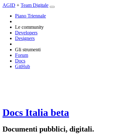
AGID
+
Team Digitale
Piano Triennale
Le community
Developers
Designers
Gli strumenti
Forum
Docs
GitHub
Docs Italia
beta
Documenti pubblici, digitali.