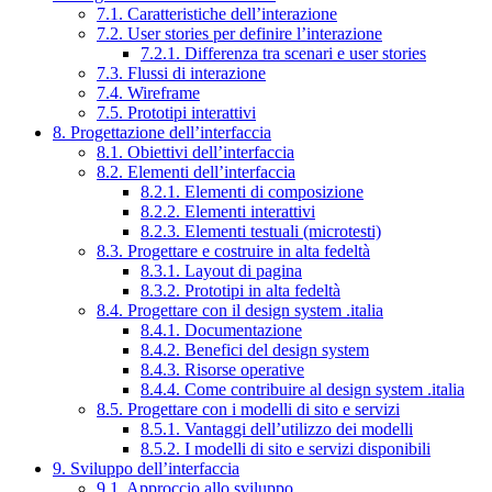
7.1. Caratteristiche dell’interazione
7.2. User stories per definire l’interazione
7.2.1. Differenza tra scenari e user stories
7.3. Flussi di interazione
7.4. Wireframe
7.5. Prototipi interattivi
8. Progettazione dell’interfaccia
8.1. Obiettivi dell’interfaccia
8.2. Elementi dell’interfaccia
8.2.1. Elementi di composizione
8.2.2. Elementi interattivi
8.2.3. Elementi testuali (microtesti)
8.3. Progettare e costruire in alta fedeltà
8.3.1. Layout di pagina
8.3.2. Prototipi in alta fedeltà
8.4. Progettare con il design system .italia
8.4.1. Documentazione
8.4.2. Benefici del design system
8.4.3. Risorse operative
8.4.4. Come contribuire al design system .italia
8.5. Progettare con i modelli di sito e servizi
8.5.1. Vantaggi dell’utilizzo dei modelli
8.5.2. I modelli di sito e servizi disponibili
9. Sviluppo dell’interfaccia
9.1. Approccio allo sviluppo