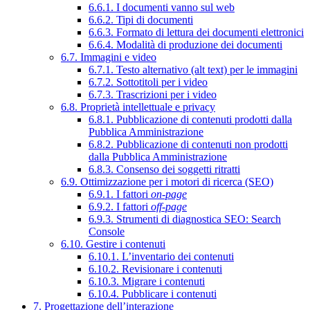
6.6.1. I documenti vanno sul web
6.6.2. Tipi di documenti
6.6.3. Formato di lettura dei documenti elettronici
6.6.4. Modalità di produzione dei documenti
6.7. Immagini e video
6.7.1. Testo alternativo (alt text) per le immagini
6.7.2. Sottotitoli per i video
6.7.3. Trascrizioni per i video
6.8. Proprietà intellettuale e privacy
6.8.1. Pubblicazione di contenuti prodotti dalla
Pubblica Amministrazione
6.8.2. Pubblicazione di contenuti non prodotti
dalla Pubblica Amministrazione
6.8.3. Consenso dei soggetti ritratti
6.9. Ottimizzazione per i motori di ricerca (SEO)
6.9.1. I fattori
on-page
6.9.2. I fattori
off-page
6.9.3. Strumenti di diagnostica SEO: Search
Console
6.10. Gestire i contenuti
6.10.1. L’inventario dei contenuti
6.10.2. Revisionare i contenuti
6.10.3. Migrare i contenuti
6.10.4. Pubblicare i contenuti
7. Progettazione dell’interazione