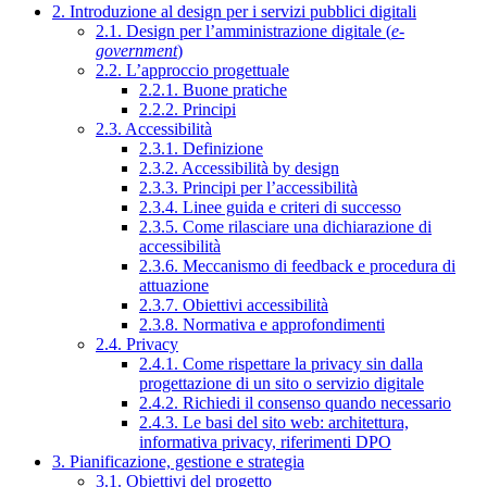
2. Introduzione al design per i servizi pubblici digitali
2.1. Design per l’amministrazione digitale (
e-
government
)
2.2. L’approccio progettuale
2.2.1. Buone pratiche
2.2.2. Principi
2.3. Accessibilità
2.3.1. Definizione
2.3.2. Accessibilità by design
2.3.3. Principi per l’accessibilità
2.3.4. Linee guida e criteri di successo
2.3.5. Come rilasciare una dichiarazione di
accessibilità
2.3.6. Meccanismo di feedback e procedura di
attuazione
2.3.7. Obiettivi accessibilità
2.3.8. Normativa e approfondimenti
2.4. Privacy
2.4.1. Come rispettare la privacy sin dalla
progettazione di un sito o servizio digitale
2.4.2. Richiedi il consenso quando necessario
2.4.3. Le basi del sito web: architettura,
informativa privacy, riferimenti DPO
3. Pianificazione, gestione e strategia
3.1. Obiettivi del progetto