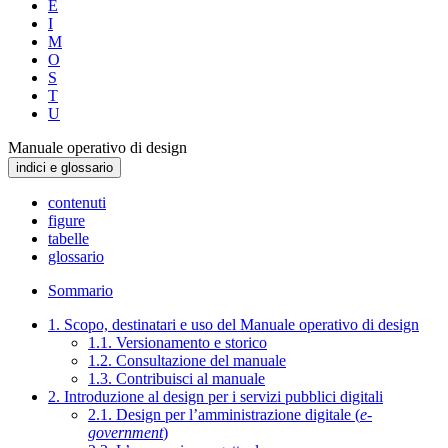
E
I
M
O
S
T
U
Manuale operativo di design
indici e glossario
contenuti
figure
tabelle
glossario
Sommario
1. Scopo, destinatari e uso del Manuale operativo di design
1.1. Versionamento e storico
1.2. Consultazione del manuale
1.3. Contribuisci al manuale
2. Introduzione al design per i servizi pubblici digitali
2.1. Design per l’amministrazione digitale (
e-
government
)