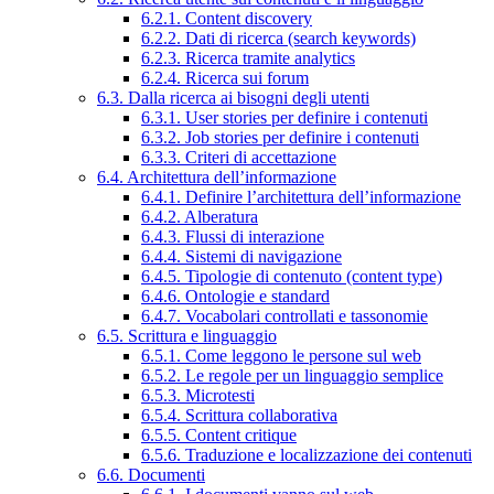
6.2.1. Content discovery
6.2.2. Dati di ricerca (search keywords)
6.2.3. Ricerca tramite analytics
6.2.4. Ricerca sui forum
6.3. Dalla ricerca ai bisogni degli utenti
6.3.1. User stories per definire i contenuti
6.3.2. Job stories per definire i contenuti
6.3.3. Criteri di accettazione
6.4. Architettura dell’informazione
6.4.1. Definire l’architettura dell’informazione
6.4.2. Alberatura
6.4.3. Flussi di interazione
6.4.4. Sistemi di navigazione
6.4.5. Tipologie di contenuto (content type)
6.4.6. Ontologie e standard
6.4.7. Vocabolari controllati e tassonomie
6.5. Scrittura e linguaggio
6.5.1. Come leggono le persone sul web
6.5.2. Le regole per un linguaggio semplice
6.5.3. Microtesti
6.5.4. Scrittura collaborativa
6.5.5. Content critique
6.5.6. Traduzione e localizzazione dei contenuti
6.6. Documenti