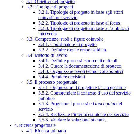
3.1. Obiettivi del progetto
3.2. Tipologie di progetti
3.2.1. Tipologie di progetto in base agli attori
coinvolti nel servizio
3.2.2. Tipologie di progetto in base al focus
3.2.3. Tipologie di progetto in base all’ambito di
intervento
3.3. Competenze, ruoli e figure coinvolte
3.3.1. Coordinatore di progetto
3.3.2. Definire ruoli e responsabilità
3.4. Metodo di lavoro
3.4.1. Definire processi, strumenti e rituali
3.4.2. Curare la documentazione di progetto
3.4.3. Organizzare tavoli tecnici collaborativi
3.4.4. Prendere decisioni
3.5. Il processo progettuale
3.5.1. Organizzare il progetto e la sua gestione
3.5.2. Comprendere il contesto d’uso del servizio
pubblico
3.5.3. Progettare i processi e i
touchpoint
del
servizio
3.5.4. Realizzare l’interfaccia utente del servizio
3.5.5. Validare la soluzione ottenuta
4. Ricerca progettuale
4.1. Ricerca primaria