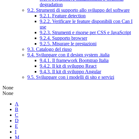
degradation
9.2. Strumenti di supporto allo sviluppo del software
9.2.1. Feature detection
9.2.2. Verificare le feature disponibili con Can I
use
9.2.3. Strumenti e risorse per CSS e JavaScript
9.2.4. Supporto browser
9.2.5. Misurare le prestazioni
9.3. Catalogo del riuso
9.4. Sviluppare con il design system .italia
9.4.1. Il framework Bootstrap Italia
9.4.2. Il kit di sviluppo React
9.4.3. Il kit di sviluppo Angular
9.5. Sviluppare con i modelli di sito e servizi
None
None
A
B
C
D
E
I
M