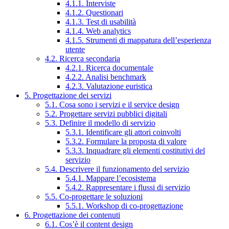
4.1.1. Interviste
4.1.2. Questionari
4.1.3. Test di usabilità
4.1.4. Web analytics
4.1.5. Strumenti di mappatura dell’esperienza
utente
4.2. Ricerca secondaria
4.2.1. Ricerca documentale
4.2.2. Analisi benchmark
4.2.3. Valutazione euristica
5. Progettazione dei servizi
5.1. Cosa sono i servizi e il service design
5.2. Progettare servizi pubblici digitali
5.3. Definire il modello di servizio
5.3.1. Identificare gli attori coinvolti
5.3.2. Formulare la proposta di valore
5.3.3. Inquadrare gli elementi costitutivi del
servizio
5.4. Descrivere il funzionamento del servizio
5.4.1. Mappare l’ecosistema
5.4.2. Rappresentare i flussi di servizio
5.5. Co-progettare le soluzioni
5.5.1. Workshop di co-progettazione
6. Progettazione dei contenuti
6.1. Cos’è il content design