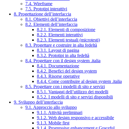
7.4. Wireframe
7.5. Prototipi interattivi
8. Progettazione dell’interfaccia
8.1. Obiettivi dell’interfaccia
8.2. Elementi dell’interfaccia
8.2.1. Elementi di composizione
8.2.2. Elementi interattivi
8.2.3. Elementi testuali (microtesti)
8.3. Progettare e costruire in alta fedeltà
8.3.1. Layout di pagina
8.3.2. Prototipi in alta fedeltà
8.4. Progettare con il design system .italia
8.4.1. Documentazione
8.4.2. Benefici del design system
8.4.3. Risorse operative
8.4.4. Come contribuire al design system .italia
8.5. Progettare con i modelli di sito e servizi
8.5.1. Vantaggi dell’utilizzo dei modelli
8.5.2. I modelli di sito e servizi disponibili
9. Sviluppo dell’interfaccia
9.1. Approccio allo sviluppo
9.1.1. Attività preliminari
9.1.2. Web design responsivo e accessibile
9.1.3. Mobile first
9.1.4. Progressive enhancement e Graceful