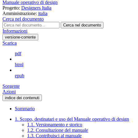
Manuale operativo di design
Progetto:
Designers Italia
Amministrazione:
italia
Cerca nel documento
Cerca nel documento
Informazioni
versione-corrente
Scarica
pdf
html
epub
Sorgente
Azioni
indice dei contenuti
Sommario
1. Scopo, destinatari e uso del Manuale operativo di design
1.1. Versionamento e storico
1.2. Consultazione del manuale
1.3. Contribuisci al manuale