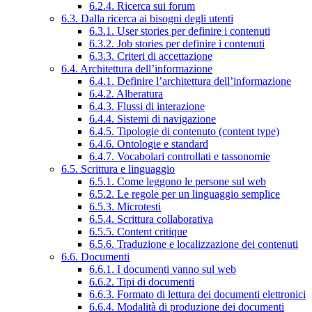
6.2.4. Ricerca sui forum
6.3. Dalla ricerca ai bisogni degli utenti
6.3.1. User stories per definire i contenuti
6.3.2. Job stories per definire i contenuti
6.3.3. Criteri di accettazione
6.4. Architettura dell’informazione
6.4.1. Definire l’architettura dell’informazione
6.4.2. Alberatura
6.4.3. Flussi di interazione
6.4.4. Sistemi di navigazione
6.4.5. Tipologie di contenuto (content type)
6.4.6. Ontologie e standard
6.4.7. Vocabolari controllati e tassonomie
6.5. Scrittura e linguaggio
6.5.1. Come leggono le persone sul web
6.5.2. Le regole per un linguaggio semplice
6.5.3. Microtesti
6.5.4. Scrittura collaborativa
6.5.5. Content critique
6.5.6. Traduzione e localizzazione dei contenuti
6.6. Documenti
6.6.1. I documenti vanno sul web
6.6.2. Tipi di documenti
6.6.3. Formato di lettura dei documenti elettronici
6.6.4. Modalità di produzione dei documenti