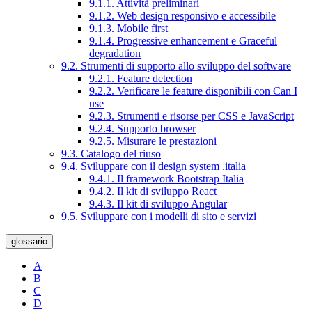
9.1.1. Attività preliminari
9.1.2. Web design responsivo e accessibile
9.1.3. Mobile first
9.1.4. Progressive enhancement e Graceful
degradation
9.2. Strumenti di supporto allo sviluppo del software
9.2.1. Feature detection
9.2.2. Verificare le feature disponibili con Can I
use
9.2.3. Strumenti e risorse per CSS e JavaScript
9.2.4. Supporto browser
9.2.5. Misurare le prestazioni
9.3. Catalogo del riuso
9.4. Sviluppare con il design system .italia
9.4.1. Il framework Bootstrap Italia
9.4.2. Il kit di sviluppo React
9.4.3. Il kit di sviluppo Angular
9.5. Sviluppare con i modelli di sito e servizi
glossario
A
B
C
D