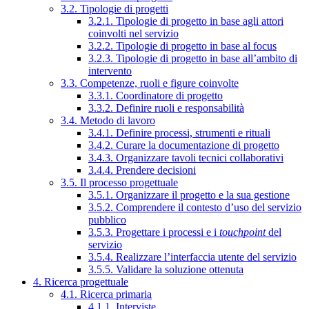
3.2. Tipologie di progetti
3.2.1. Tipologie di progetto in base agli attori
coinvolti nel servizio
3.2.2. Tipologie di progetto in base al focus
3.2.3. Tipologie di progetto in base all’ambito di
intervento
3.3. Competenze, ruoli e figure coinvolte
3.3.1. Coordinatore di progetto
3.3.2. Definire ruoli e responsabilità
3.4. Metodo di lavoro
3.4.1. Definire processi, strumenti e rituali
3.4.2. Curare la documentazione di progetto
3.4.3. Organizzare tavoli tecnici collaborativi
3.4.4. Prendere decisioni
3.5. Il processo progettuale
3.5.1. Organizzare il progetto e la sua gestione
3.5.2. Comprendere il contesto d’uso del servizio
pubblico
3.5.3. Progettare i processi e i
touchpoint
del
servizio
3.5.4. Realizzare l’interfaccia utente del servizio
3.5.5. Validare la soluzione ottenuta
4. Ricerca progettuale
4.1. Ricerca primaria
4.1.1. Interviste