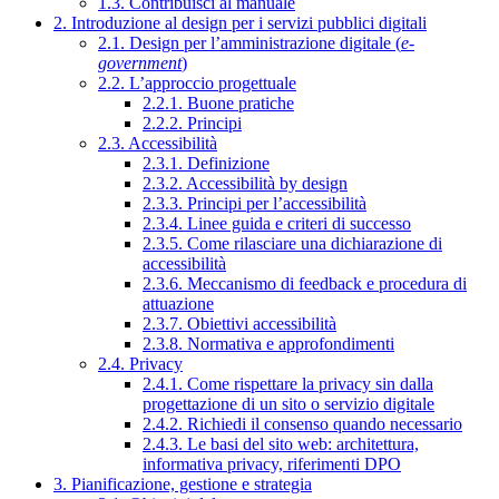
1.3. Contribuisci al manuale
2. Introduzione al design per i servizi pubblici digitali
2.1. Design per l’amministrazione digitale (
e-
government
)
2.2. L’approccio progettuale
2.2.1. Buone pratiche
2.2.2. Principi
2.3. Accessibilità
2.3.1. Definizione
2.3.2. Accessibilità by design
2.3.3. Principi per l’accessibilità
2.3.4. Linee guida e criteri di successo
2.3.5. Come rilasciare una dichiarazione di
accessibilità
2.3.6. Meccanismo di feedback e procedura di
attuazione
2.3.7. Obiettivi accessibilità
2.3.8. Normativa e approfondimenti
2.4. Privacy
2.4.1. Come rispettare la privacy sin dalla
progettazione di un sito o servizio digitale
2.4.2. Richiedi il consenso quando necessario
2.4.3. Le basi del sito web: architettura,
informativa privacy, riferimenti DPO
3. Pianificazione, gestione e strategia