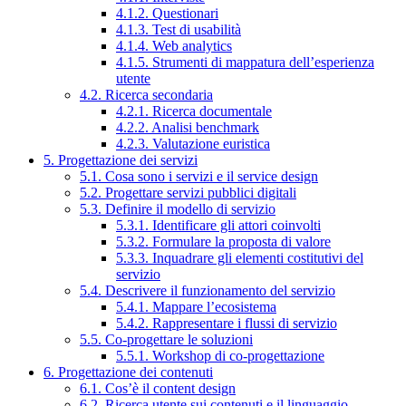
4.1.2. Questionari
4.1.3. Test di usabilità
4.1.4. Web analytics
4.1.5. Strumenti di mappatura dell’esperienza
utente
4.2. Ricerca secondaria
4.2.1. Ricerca documentale
4.2.2. Analisi benchmark
4.2.3. Valutazione euristica
5. Progettazione dei servizi
5.1. Cosa sono i servizi e il service design
5.2. Progettare servizi pubblici digitali
5.3. Definire il modello di servizio
5.3.1. Identificare gli attori coinvolti
5.3.2. Formulare la proposta di valore
5.3.3. Inquadrare gli elementi costitutivi del
servizio
5.4. Descrivere il funzionamento del servizio
5.4.1. Mappare l’ecosistema
5.4.2. Rappresentare i flussi di servizio
5.5. Co-progettare le soluzioni
5.5.1. Workshop di co-progettazione
6. Progettazione dei contenuti
6.1. Cos’è il content design
6.2. Ricerca utente sui contenuti e il linguaggio