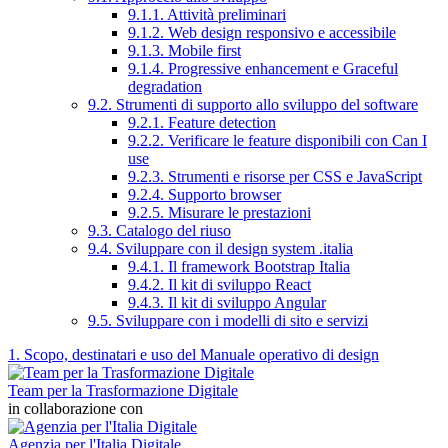
9.1.1. Attività preliminari
9.1.2. Web design responsivo e accessibile
9.1.3. Mobile first
9.1.4. Progressive enhancement e Graceful
degradation
9.2. Strumenti di supporto allo sviluppo del software
9.2.1. Feature detection
9.2.2. Verificare le feature disponibili con Can I
use
9.2.3. Strumenti e risorse per CSS e JavaScript
9.2.4. Supporto browser
9.2.5. Misurare le prestazioni
9.3. Catalogo del riuso
9.4. Sviluppare con il design system .italia
9.4.1. Il framework Bootstrap Italia
9.4.2. Il kit di sviluppo React
9.4.3. Il kit di sviluppo Angular
9.5. Sviluppare con i modelli di sito e servizi
1. Scopo, destinatari e uso del Manuale operativo di design
Team per la Trasformazione Digitale
in collaborazione con
Agenzia per l'Italia Digitale