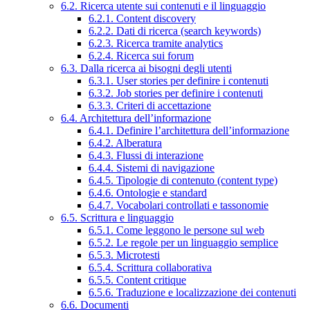
6.2. Ricerca utente sui contenuti e il linguaggio
6.2.1. Content discovery
6.2.2. Dati di ricerca (search keywords)
6.2.3. Ricerca tramite analytics
6.2.4. Ricerca sui forum
6.3. Dalla ricerca ai bisogni degli utenti
6.3.1. User stories per definire i contenuti
6.3.2. Job stories per definire i contenuti
6.3.3. Criteri di accettazione
6.4. Architettura dell’informazione
6.4.1. Definire l’architettura dell’informazione
6.4.2. Alberatura
6.4.3. Flussi di interazione
6.4.4. Sistemi di navigazione
6.4.5. Tipologie di contenuto (content type)
6.4.6. Ontologie e standard
6.4.7. Vocabolari controllati e tassonomie
6.5. Scrittura e linguaggio
6.5.1. Come leggono le persone sul web
6.5.2. Le regole per un linguaggio semplice
6.5.3. Microtesti
6.5.4. Scrittura collaborativa
6.5.5. Content critique
6.5.6. Traduzione e localizzazione dei contenuti
6.6. Documenti