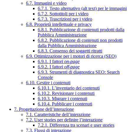
6.7. Immagini e video
6.7.1. Testo alternativo (alt text) per le immagini
6.7.2. Sottotitoli per i video
6.7.3. Trascrizioni per i video
6.8. Proprietà intellettuale e privacy
6.8.1. Pubblicazione di contenuti prodotti dalla
Pubblica Amministrazione
6.8.2. Pubblicazione di contenuti non prodotti
dalla Pubblica Amministrazione
6.8.3. Consenso dei soggetti ritratti
6.9. Ottimizzazione per i motori di ricerca (SEO)
6.9.1. I fattori
on-page
6.9.2. I fattori
off-page
6.9.3. Strumenti di diagnostica SEO: Search
Console
6.10. Gestire i contenuti
6.10.1. L’inventario dei contenuti
6.10.2. Revisionare i contenuti
6.10.3. Migrare i contenuti
6.10.4. Pubblicare i contenuti
7. Progettazione dell’interazione
7.1. Caratteristiche dell’interazione
7.2. User stories per definire l’interazione
7.2.1. Differenza tra scenari e user stories
7.3. Flussi di interazione