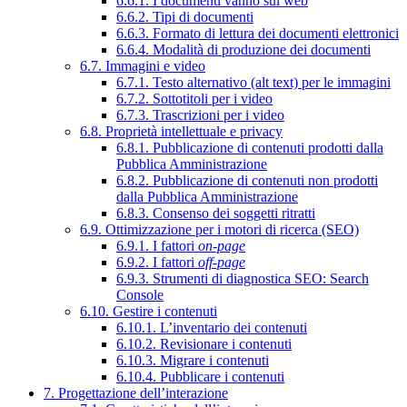
6.6.1. I documenti vanno sul web
6.6.2. Tipi di documenti
6.6.3. Formato di lettura dei documenti elettronici
6.6.4. Modalità di produzione dei documenti
6.7. Immagini e video
6.7.1. Testo alternativo (alt text) per le immagini
6.7.2. Sottotitoli per i video
6.7.3. Trascrizioni per i video
6.8. Proprietà intellettuale e privacy
6.8.1. Pubblicazione di contenuti prodotti dalla
Pubblica Amministrazione
6.8.2. Pubblicazione di contenuti non prodotti
dalla Pubblica Amministrazione
6.8.3. Consenso dei soggetti ritratti
6.9. Ottimizzazione per i motori di ricerca (SEO)
6.9.1. I fattori
on-page
6.9.2. I fattori
off-page
6.9.3. Strumenti di diagnostica SEO: Search
Console
6.10. Gestire i contenuti
6.10.1. L’inventario dei contenuti
6.10.2. Revisionare i contenuti
6.10.3. Migrare i contenuti
6.10.4. Pubblicare i contenuti
7. Progettazione dell’interazione