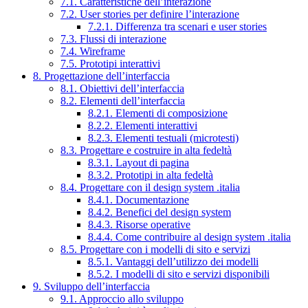
7.1. Caratteristiche dell’interazione
7.2. User stories per definire l’interazione
7.2.1. Differenza tra scenari e user stories
7.3. Flussi di interazione
7.4. Wireframe
7.5. Prototipi interattivi
8. Progettazione dell’interfaccia
8.1. Obiettivi dell’interfaccia
8.2. Elementi dell’interfaccia
8.2.1. Elementi di composizione
8.2.2. Elementi interattivi
8.2.3. Elementi testuali (microtesti)
8.3. Progettare e costruire in alta fedeltà
8.3.1. Layout di pagina
8.3.2. Prototipi in alta fedeltà
8.4. Progettare con il design system .italia
8.4.1. Documentazione
8.4.2. Benefici del design system
8.4.3. Risorse operative
8.4.4. Come contribuire al design system .italia
8.5. Progettare con i modelli di sito e servizi
8.5.1. Vantaggi dell’utilizzo dei modelli
8.5.2. I modelli di sito e servizi disponibili
9. Sviluppo dell’interfaccia
9.1. Approccio allo sviluppo