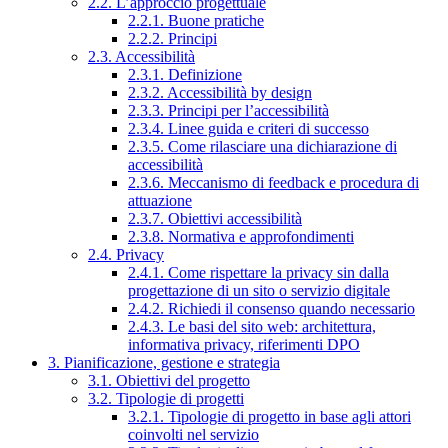
2.2. L’approccio progettuale
2.2.1. Buone pratiche
2.2.2. Principi
2.3. Accessibilità
2.3.1. Definizione
2.3.2. Accessibilità by design
2.3.3. Principi per l’accessibilità
2.3.4. Linee guida e criteri di successo
2.3.5. Come rilasciare una dichiarazione di
accessibilità
2.3.6. Meccanismo di feedback e procedura di
attuazione
2.3.7. Obiettivi accessibilità
2.3.8. Normativa e approfondimenti
2.4. Privacy
2.4.1. Come rispettare la privacy sin dalla
progettazione di un sito o servizio digitale
2.4.2. Richiedi il consenso quando necessario
2.4.3. Le basi del sito web: architettura,
informativa privacy, riferimenti DPO
3. Pianificazione, gestione e strategia
3.1. Obiettivi del progetto
3.2. Tipologie di progetti
3.2.1. Tipologie di progetto in base agli attori
coinvolti nel servizio