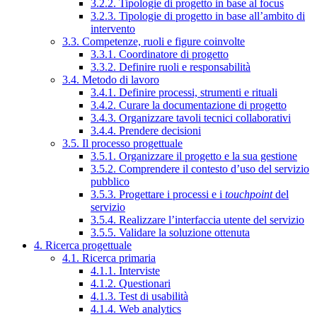
3.2.2. Tipologie di progetto in base al focus
3.2.3. Tipologie di progetto in base all’ambito di
intervento
3.3. Competenze, ruoli e figure coinvolte
3.3.1. Coordinatore di progetto
3.3.2. Definire ruoli e responsabilità
3.4. Metodo di lavoro
3.4.1. Definire processi, strumenti e rituali
3.4.2. Curare la documentazione di progetto
3.4.3. Organizzare tavoli tecnici collaborativi
3.4.4. Prendere decisioni
3.5. Il processo progettuale
3.5.1. Organizzare il progetto e la sua gestione
3.5.2. Comprendere il contesto d’uso del servizio
pubblico
3.5.3. Progettare i processi e i
touchpoint
del
servizio
3.5.4. Realizzare l’interfaccia utente del servizio
3.5.5. Validare la soluzione ottenuta
4. Ricerca progettuale
4.1. Ricerca primaria
4.1.1. Interviste
4.1.2. Questionari
4.1.3. Test di usabilità
4.1.4. Web analytics