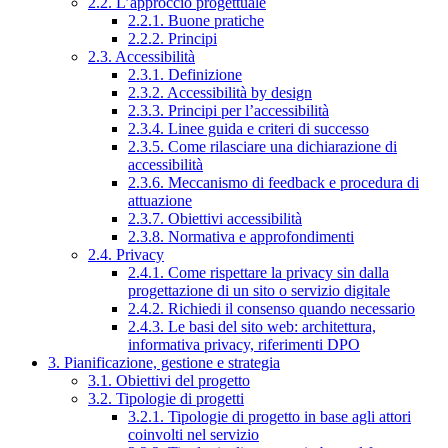
2.2. L’approccio progettuale
2.2.1. Buone pratiche
2.2.2. Principi
2.3. Accessibilità
2.3.1. Definizione
2.3.2. Accessibilità by design
2.3.3. Principi per l’accessibilità
2.3.4. Linee guida e criteri di successo
2.3.5. Come rilasciare una dichiarazione di
accessibilità
2.3.6. Meccanismo di feedback e procedura di
attuazione
2.3.7. Obiettivi accessibilità
2.3.8. Normativa e approfondimenti
2.4. Privacy
2.4.1. Come rispettare la privacy sin dalla
progettazione di un sito o servizio digitale
2.4.2. Richiedi il consenso quando necessario
2.4.3. Le basi del sito web: architettura,
informativa privacy, riferimenti DPO
3. Pianificazione, gestione e strategia
3.1. Obiettivi del progetto
3.2. Tipologie di progetti
3.2.1. Tipologie di progetto in base agli attori
coinvolti nel servizio