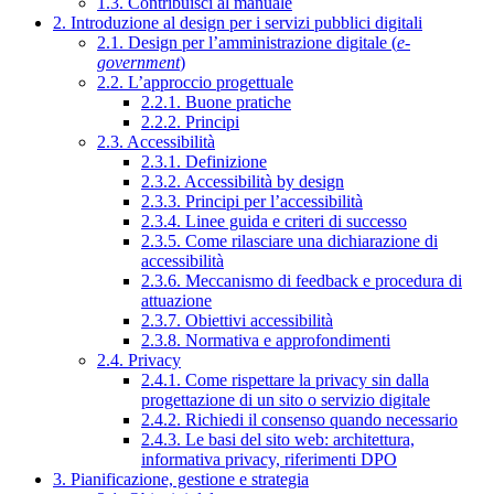
1.3. Contribuisci al manuale
2. Introduzione al design per i servizi pubblici digitali
2.1. Design per l’amministrazione digitale (
e-
government
)
2.2. L’approccio progettuale
2.2.1. Buone pratiche
2.2.2. Principi
2.3. Accessibilità
2.3.1. Definizione
2.3.2. Accessibilità by design
2.3.3. Principi per l’accessibilità
2.3.4. Linee guida e criteri di successo
2.3.5. Come rilasciare una dichiarazione di
accessibilità
2.3.6. Meccanismo di feedback e procedura di
attuazione
2.3.7. Obiettivi accessibilità
2.3.8. Normativa e approfondimenti
2.4. Privacy
2.4.1. Come rispettare la privacy sin dalla
progettazione di un sito o servizio digitale
2.4.2. Richiedi il consenso quando necessario
2.4.3. Le basi del sito web: architettura,
informativa privacy, riferimenti DPO
3. Pianificazione, gestione e strategia