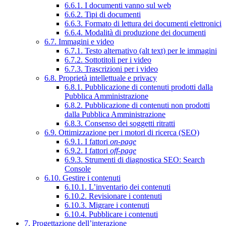
6.6.1. I documenti vanno sul web
6.6.2. Tipi di documenti
6.6.3. Formato di lettura dei documenti elettronici
6.6.4. Modalità di produzione dei documenti
6.7. Immagini e video
6.7.1. Testo alternativo (alt text) per le immagini
6.7.2. Sottotitoli per i video
6.7.3. Trascrizioni per i video
6.8. Proprietà intellettuale e privacy
6.8.1. Pubblicazione di contenuti prodotti dalla
Pubblica Amministrazione
6.8.2. Pubblicazione di contenuti non prodotti
dalla Pubblica Amministrazione
6.8.3. Consenso dei soggetti ritratti
6.9. Ottimizzazione per i motori di ricerca (SEO)
6.9.1. I fattori
on-page
6.9.2. I fattori
off-page
6.9.3. Strumenti di diagnostica SEO: Search
Console
6.10. Gestire i contenuti
6.10.1. L’inventario dei contenuti
6.10.2. Revisionare i contenuti
6.10.3. Migrare i contenuti
6.10.4. Pubblicare i contenuti
7. Progettazione dell’interazione