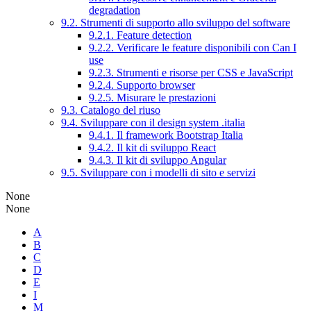
degradation
9.2. Strumenti di supporto allo sviluppo del software
9.2.1. Feature detection
9.2.2. Verificare le feature disponibili con Can I
use
9.2.3. Strumenti e risorse per CSS e JavaScript
9.2.4. Supporto browser
9.2.5. Misurare le prestazioni
9.3. Catalogo del riuso
9.4. Sviluppare con il design system .italia
9.4.1. Il framework Bootstrap Italia
9.4.2. Il kit di sviluppo React
9.4.3. Il kit di sviluppo Angular
9.5. Sviluppare con i modelli di sito e servizi
None
None
A
B
C
D
E
I
M