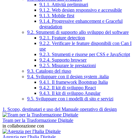
9.1.1. Attività preliminari
9.1.2. Web design responsivo e accessibile
9.1.3. Mobile first
9.1.4. Progressive enhancement e Graceful
degradation
9.2. Strumenti di supporto allo sviluppo del software
9.2.1. Feature detection
9.2.2. Verificare le feature disponibili con Can I
use
9.2.3. Strumenti e risorse per CSS e JavaScript
9.2.4. Supporto browser
9.2.5. Misurare le prestazioni
9.3. Catalogo del riuso
9.4. Sviluppare con il design system .italia
9.4.1. Il framework Bootstrap Italia
9.4.2. Il kit di sviluppo React
9.4.3. Il kit di sviluppo Angular
9.5. Sviluppare con i modelli di sito e servizi
1. Scopo, destinatari e uso del Manuale operativo di design
Team per la Trasformazione Digitale
in collaborazione con
Agenzia per l'Italia Digitale