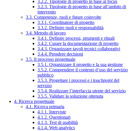
3.2.2. Tipologie di progetto in base al focus
3.2.3. Tipologie di progetto in base all’ambito di
intervento
3.3. Competenze, ruoli e figure coinvolte
3.3.1. Coordinatore di progetto
3.3.2. Definire ruoli e responsabilità
3.4. Metodo di lavoro
3.4.1. Definire processi, strumenti e rituali
3.4.2. Curare la documentazione di progetto
3.4.3. Organizzare tavoli tecnici collaborativi
3.4.4. Prendere decisioni
3.5. Il processo progettuale
3.5.1. Organizzare il progetto e la sua gestione
3.5.2. Comprendere il contesto d’uso del servizio
pubblico
3.5.3. Progettare i processi e i
touchpoint
del
servizio
3.5.4. Realizzare l’interfaccia utente del servizio
3.5.5. Validare la soluzione ottenuta
4. Ricerca progettuale
4.1. Ricerca primaria
4.1.1. Interviste
4.1.2. Questionari
4.1.3. Test di usabilità
4.1.4. Web analytics