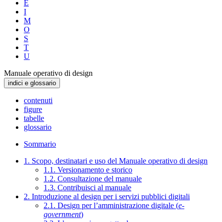
E
I
M
O
S
T
U
Manuale operativo di design
indici e glossario
contenuti
figure
tabelle
glossario
Sommario
1. Scopo, destinatari e uso del Manuale operativo di design
1.1. Versionamento e storico
1.2. Consultazione del manuale
1.3. Contribuisci al manuale
2. Introduzione al design per i servizi pubblici digitali
2.1. Design per l’amministrazione digitale (
e-
government
)