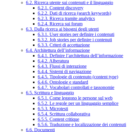
6.2. Ricerca utente sui contenuti e il linguaggio
6.2.1. Content discovery
6.2.2. Dati di ricerca (search keywords)
6.2.3. Ricerca tramite analytics
6.2.4. Ricerca sui forum
6.3. Dalla ricerca ai bisogni degli utenti
6.3.1. User stories per definire i contenuti
6.3.2. Job stories per definire i contenuti
6.3.3. Criteri di accettazione
6.4. Architettura dell’informazione
6.4.1. Definire l’architettura dell’informazione
6.4.2. Alberatura
6.4.3. Flussi di interazione
6.4.4. Sistemi di navigazione
6.4.5. Tipologie di contenuto (content type)
6.4.6. Ontologie e standard
6.4.7. Vocabolari controllati e tassonomie
6.5. Scrittura e linguaggio
6.5.1. Come leggono le persone sul web
6.5.2. Le regole per un linguaggio semplice
6.5.3. Microtesti
6.5.4. Scrittura collaborativa
6.5.5. Content critique
6.5.6. Traduzione e localizzazione dei contenuti
6.6. Documenti