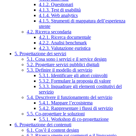
4.1.2. Questionari
4.1.3. Test di usabilità
4.1.4. Web analytics
4.1.5. Strumenti di mappatura dell’esperienza
utente
4.2. Ricerca secondaria
4.2.1. Ricerca documentale
4.2.2. Analisi benchmark
4.2.3. Valutazione euristica
5. Progettazione dei servizi
5.1. Cosa sono i servizi e il service design
5.2. Progettare servizi pubblici digitali
5.3. Definire il modello di servizio
5.3.1. Identificare gli attori coinvolti
5.3.2. Formulare la proposta di valore
5.3.3. Inquadrare gli elementi costitutivi del
servizio
5.4. Descrivere il funzionamento del servizio
5.4.1. Mappare l’ecosistema
5.4.2. Rappresentare i flussi di servizio
5.5. Co-progettare le soluzioni
5.5.1. Workshop di co-progettazione
6. Progettazione dei contenuti
6.1. Cos’è il content design
6.2. Ricerca utente sui contenuti e il linguaggio