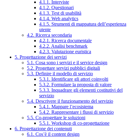
4.1.1. Interviste
4.1.2. Questionari
4.1.3. Test di usabilità
4.1.4. Web analytics
4.1.5. Strumenti di mappatura dell’esperienza
utente
4.2. Ricerca secondaria
4.2.1. Ricerca documentale
4.2.2. Analisi benchmark
4.2.3. Valutazione euristica
5. Progettazione dei servizi
5.1. Cosa sono i servizi e il service design
5.2. Progettare servizi pubblici digitali
5.3. Definire il modello di servizio
5.3.1. Identificare gli attori coinvolti
5.3.2. Formulare la proposta di valore
5.3.3. Inquadrare gli elementi costitutivi del
servizio
5.4. Descrivere il funzionamento del servizio
5.4.1. Mappare l’ecosistema
5.4.2. Rappresentare i flussi di servizio
5.5. Co-progettare le soluzioni
5.5.1. Workshop di co-progettazione
6. Progettazione dei contenuti
6.1. Cos’è il content design