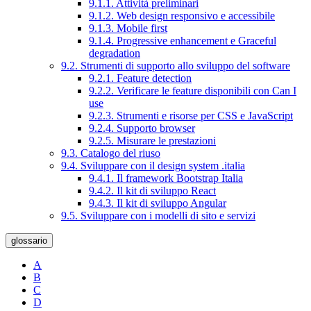
9.1.1. Attività preliminari
9.1.2. Web design responsivo e accessibile
9.1.3. Mobile first
9.1.4. Progressive enhancement e Graceful
degradation
9.2. Strumenti di supporto allo sviluppo del software
9.2.1. Feature detection
9.2.2. Verificare le feature disponibili con Can I
use
9.2.3. Strumenti e risorse per CSS e JavaScript
9.2.4. Supporto browser
9.2.5. Misurare le prestazioni
9.3. Catalogo del riuso
9.4. Sviluppare con il design system .italia
9.4.1. Il framework Bootstrap Italia
9.4.2. Il kit di sviluppo React
9.4.3. Il kit di sviluppo Angular
9.5. Sviluppare con i modelli di sito e servizi
glossario
A
B
C
D