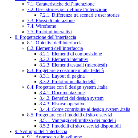
7.1. Caratteristiche dell’interazione
7.2. User stories per definire l’interazione
7.2.1. Differenza tra scenari e user stories
7.3. Flussi di interazione
7.4. Wireframe
7.5. Prototipi interattivi
8. Progettazione dell’interfaccia
8.1. Obiettivi dell’interfaccia
8.2. Elementi dell’interfaccia
8.2.1. Elementi di composizione
8.2.2. Elementi interattivi
8.2.3. Elementi testuali (microtesti)
8.3. Progettare e costruire in alta fedeltà
8.3.1. Layout di pagina
8.3.2. Prototipi in alta fedeltà
8.4. Progettare con il design system .italia
8.4.1. Documentazione
8.4.2. Benefici del design system
8.4.3. Risorse operative
8.4.4. Come contribuire al design system .italia
8.5. Progettare con i modelli di sito e servizi
8.5.1. Vantaggi dell’utilizzo dei modelli
8.5.2. I modelli di sito e servizi disponibili
9. Sviluppo dell’interfaccia
9.1. Approccio allo sviluppo