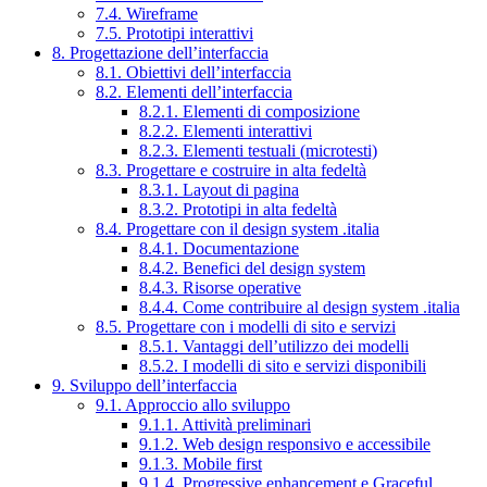
7.4. Wireframe
7.5. Prototipi interattivi
8. Progettazione dell’interfaccia
8.1. Obiettivi dell’interfaccia
8.2. Elementi dell’interfaccia
8.2.1. Elementi di composizione
8.2.2. Elementi interattivi
8.2.3. Elementi testuali (microtesti)
8.3. Progettare e costruire in alta fedeltà
8.3.1. Layout di pagina
8.3.2. Prototipi in alta fedeltà
8.4. Progettare con il design system .italia
8.4.1. Documentazione
8.4.2. Benefici del design system
8.4.3. Risorse operative
8.4.4. Come contribuire al design system .italia
8.5. Progettare con i modelli di sito e servizi
8.5.1. Vantaggi dell’utilizzo dei modelli
8.5.2. I modelli di sito e servizi disponibili
9. Sviluppo dell’interfaccia
9.1. Approccio allo sviluppo
9.1.1. Attività preliminari
9.1.2. Web design responsivo e accessibile
9.1.3. Mobile first
9.1.4. Progressive enhancement e Graceful