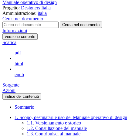
Manuale operativo di design
Progetto:
Designers Italia
Amministrazione:
italia
Cerca nel documento
Cerca nel documento
Informazioni
versione-corrente
Scarica
pdf
html
epub
Sorgente
Azioni
indice dei contenuti
Sommario
1. Scopo, destinatari e uso del Manuale operativo di design
1.1. Versionamento e storico
1.2. Consultazione del manuale
1.3. Contribuisci al manuale