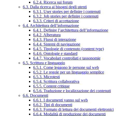
6.2.4. Ricerca sui forum
6.3. Dalla ricerca ai bisogni degli utenti
6.3.1. User stories per definire i contenuti
6.3.2. Job stories per definire i contenuti
6.3.3. Criteri di accettazione
6.4. Architettura dell’informazione
6.4.1. Definire l’architettura dell’informazione
6.4.2. Alberatura
6.4.3. Flussi di interazione
6.4.4. Sistemi di navigazione
6.4.5. Tipologie di contenuto (content type)
6.4.6. Ontologie e standard
6.4.7. Vocabolari controllati e tassonomie
6.5. Scrittura e linguaggio
6.5.1. Come leggono le persone sul web
6.5.2. Le regole per un linguaggio semplice
6.5.3. Microtesti
6.5.4. Scrittura collaborativa
6.5.5. Content critique
6.5.6. Traduzione e localizzazione dei contenuti
6.6. Documenti
6.6.1. I documenti vanno sul web
6.6.2. Tipi di documenti
6.6.3. Formato di lettura dei documenti elettronici
6.6.4. Modalità di produzione dei documenti