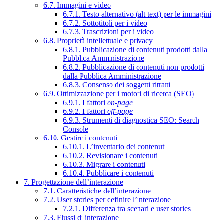
6.7. Immagini e video
6.7.1. Testo alternativo (alt text) per le immagini
6.7.2. Sottotitoli per i video
6.7.3. Trascrizioni per i video
6.8. Proprietà intellettuale e privacy
6.8.1. Pubblicazione di contenuti prodotti dalla
Pubblica Amministrazione
6.8.2. Pubblicazione di contenuti non prodotti
dalla Pubblica Amministrazione
6.8.3. Consenso dei soggetti ritratti
6.9. Ottimizzazione per i motori di ricerca (SEO)
6.9.1. I fattori
on-page
6.9.2. I fattori
off-page
6.9.3. Strumenti di diagnostica SEO: Search
Console
6.10. Gestire i contenuti
6.10.1. L’inventario dei contenuti
6.10.2. Revisionare i contenuti
6.10.3. Migrare i contenuti
6.10.4. Pubblicare i contenuti
7. Progettazione dell’interazione
7.1. Caratteristiche dell’interazione
7.2. User stories per definire l’interazione
7.2.1. Differenza tra scenari e user stories
7.3. Flussi di interazione