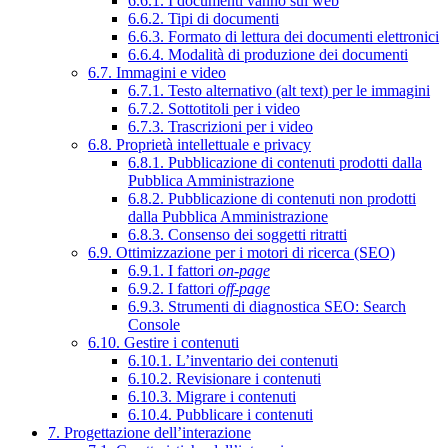
6.6.1. I documenti vanno sul web
6.6.2. Tipi di documenti
6.6.3. Formato di lettura dei documenti elettronici
6.6.4. Modalità di produzione dei documenti
6.7. Immagini e video
6.7.1. Testo alternativo (alt text) per le immagini
6.7.2. Sottotitoli per i video
6.7.3. Trascrizioni per i video
6.8. Proprietà intellettuale e privacy
6.8.1. Pubblicazione di contenuti prodotti dalla
Pubblica Amministrazione
6.8.2. Pubblicazione di contenuti non prodotti
dalla Pubblica Amministrazione
6.8.3. Consenso dei soggetti ritratti
6.9. Ottimizzazione per i motori di ricerca (SEO)
6.9.1. I fattori
on-page
6.9.2. I fattori
off-page
6.9.3. Strumenti di diagnostica SEO: Search
Console
6.10. Gestire i contenuti
6.10.1. L’inventario dei contenuti
6.10.2. Revisionare i contenuti
6.10.3. Migrare i contenuti
6.10.4. Pubblicare i contenuti
7. Progettazione dell’interazione