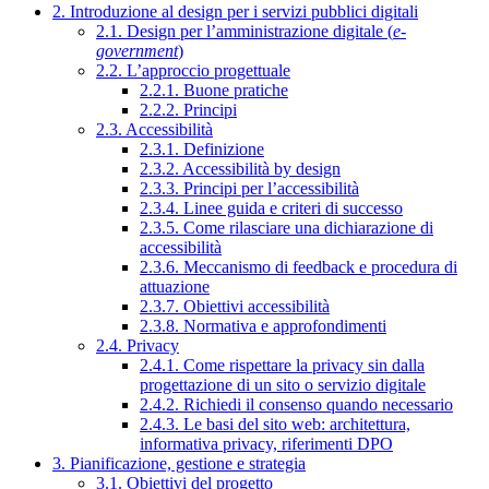
2. Introduzione al design per i servizi pubblici digitali
2.1. Design per l’amministrazione digitale (
e-
government
)
2.2. L’approccio progettuale
2.2.1. Buone pratiche
2.2.2. Principi
2.3. Accessibilità
2.3.1. Definizione
2.3.2. Accessibilità by design
2.3.3. Principi per l’accessibilità
2.3.4. Linee guida e criteri di successo
2.3.5. Come rilasciare una dichiarazione di
accessibilità
2.3.6. Meccanismo di feedback e procedura di
attuazione
2.3.7. Obiettivi accessibilità
2.3.8. Normativa e approfondimenti
2.4. Privacy
2.4.1. Come rispettare la privacy sin dalla
progettazione di un sito o servizio digitale
2.4.2. Richiedi il consenso quando necessario
2.4.3. Le basi del sito web: architettura,
informativa privacy, riferimenti DPO
3. Pianificazione, gestione e strategia
3.1. Obiettivi del progetto