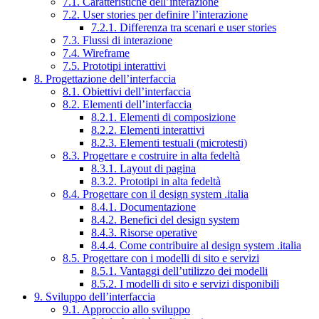
7.1. Caratteristiche dell’interazione
7.2. User stories per definire l’interazione
7.2.1. Differenza tra scenari e user stories
7.3. Flussi di interazione
7.4. Wireframe
7.5. Prototipi interattivi
8. Progettazione dell’interfaccia
8.1. Obiettivi dell’interfaccia
8.2. Elementi dell’interfaccia
8.2.1. Elementi di composizione
8.2.2. Elementi interattivi
8.2.3. Elementi testuali (microtesti)
8.3. Progettare e costruire in alta fedeltà
8.3.1. Layout di pagina
8.3.2. Prototipi in alta fedeltà
8.4. Progettare con il design system .italia
8.4.1. Documentazione
8.4.2. Benefici del design system
8.4.3. Risorse operative
8.4.4. Come contribuire al design system .italia
8.5. Progettare con i modelli di sito e servizi
8.5.1. Vantaggi dell’utilizzo dei modelli
8.5.2. I modelli di sito e servizi disponibili
9. Sviluppo dell’interfaccia
9.1. Approccio allo sviluppo