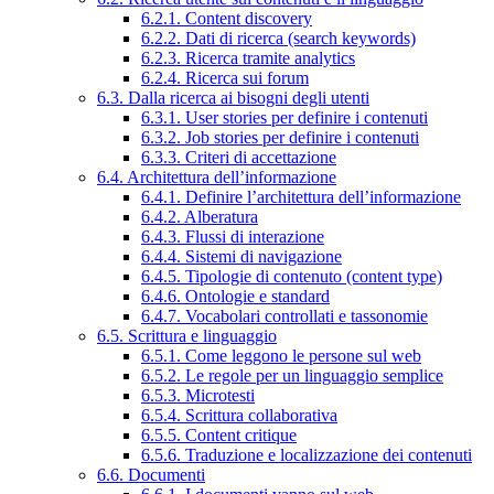
6.2.1. Content discovery
6.2.2. Dati di ricerca (search keywords)
6.2.3. Ricerca tramite analytics
6.2.4. Ricerca sui forum
6.3. Dalla ricerca ai bisogni degli utenti
6.3.1. User stories per definire i contenuti
6.3.2. Job stories per definire i contenuti
6.3.3. Criteri di accettazione
6.4. Architettura dell’informazione
6.4.1. Definire l’architettura dell’informazione
6.4.2. Alberatura
6.4.3. Flussi di interazione
6.4.4. Sistemi di navigazione
6.4.5. Tipologie di contenuto (content type)
6.4.6. Ontologie e standard
6.4.7. Vocabolari controllati e tassonomie
6.5. Scrittura e linguaggio
6.5.1. Come leggono le persone sul web
6.5.2. Le regole per un linguaggio semplice
6.5.3. Microtesti
6.5.4. Scrittura collaborativa
6.5.5. Content critique
6.5.6. Traduzione e localizzazione dei contenuti
6.6. Documenti