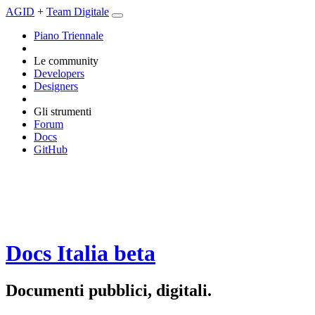
AGID
+
Team Digitale
Piano Triennale
Le community
Developers
Designers
Gli strumenti
Forum
Docs
GitHub
Docs Italia
beta
Documenti pubblici, digitali.