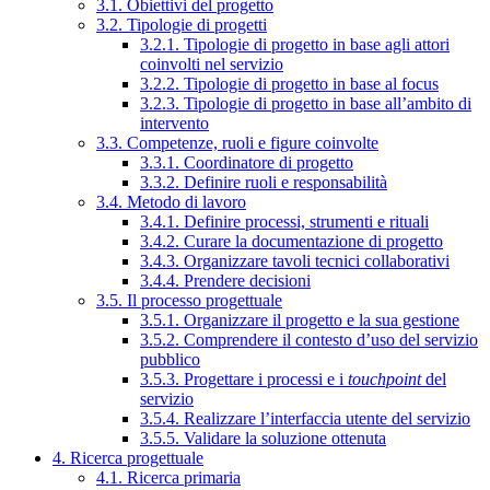
3.1. Obiettivi del progetto
3.2. Tipologie di progetti
3.2.1. Tipologie di progetto in base agli attori
coinvolti nel servizio
3.2.2. Tipologie di progetto in base al focus
3.2.3. Tipologie di progetto in base all’ambito di
intervento
3.3. Competenze, ruoli e figure coinvolte
3.3.1. Coordinatore di progetto
3.3.2. Definire ruoli e responsabilità
3.4. Metodo di lavoro
3.4.1. Definire processi, strumenti e rituali
3.4.2. Curare la documentazione di progetto
3.4.3. Organizzare tavoli tecnici collaborativi
3.4.4. Prendere decisioni
3.5. Il processo progettuale
3.5.1. Organizzare il progetto e la sua gestione
3.5.2. Comprendere il contesto d’uso del servizio
pubblico
3.5.3. Progettare i processi e i
touchpoint
del
servizio
3.5.4. Realizzare l’interfaccia utente del servizio
3.5.5. Validare la soluzione ottenuta
4. Ricerca progettuale
4.1. Ricerca primaria