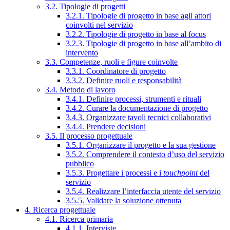
3.2. Tipologie di progetti
3.2.1. Tipologie di progetto in base agli attori
coinvolti nel servizio
3.2.2. Tipologie di progetto in base al focus
3.2.3. Tipologie di progetto in base all’ambito di
intervento
3.3. Competenze, ruoli e figure coinvolte
3.3.1. Coordinatore di progetto
3.3.2. Definire ruoli e responsabilità
3.4. Metodo di lavoro
3.4.1. Definire processi, strumenti e rituali
3.4.2. Curare la documentazione di progetto
3.4.3. Organizzare tavoli tecnici collaborativi
3.4.4. Prendere decisioni
3.5. Il processo progettuale
3.5.1. Organizzare il progetto e la sua gestione
3.5.2. Comprendere il contesto d’uso del servizio
pubblico
3.5.3. Progettare i processi e i
touchpoint
del
servizio
3.5.4. Realizzare l’interfaccia utente del servizio
3.5.5. Validare la soluzione ottenuta
4. Ricerca progettuale
4.1. Ricerca primaria
4.1.1. Interviste