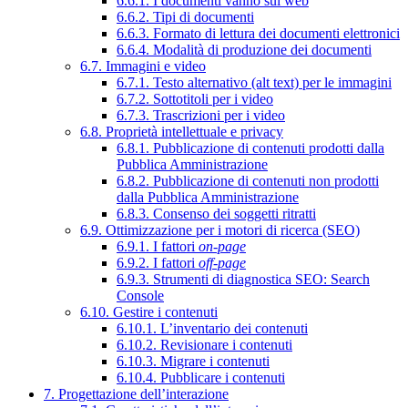
6.6.1. I documenti vanno sul web
6.6.2. Tipi di documenti
6.6.3. Formato di lettura dei documenti elettronici
6.6.4. Modalità di produzione dei documenti
6.7. Immagini e video
6.7.1. Testo alternativo (alt text) per le immagini
6.7.2. Sottotitoli per i video
6.7.3. Trascrizioni per i video
6.8. Proprietà intellettuale e privacy
6.8.1. Pubblicazione di contenuti prodotti dalla
Pubblica Amministrazione
6.8.2. Pubblicazione di contenuti non prodotti
dalla Pubblica Amministrazione
6.8.3. Consenso dei soggetti ritratti
6.9. Ottimizzazione per i motori di ricerca (SEO)
6.9.1. I fattori
on-page
6.9.2. I fattori
off-page
6.9.3. Strumenti di diagnostica SEO: Search
Console
6.10. Gestire i contenuti
6.10.1. L’inventario dei contenuti
6.10.2. Revisionare i contenuti
6.10.3. Migrare i contenuti
6.10.4. Pubblicare i contenuti
7. Progettazione dell’interazione