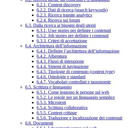
6.2.1. Content discovery
6.2.2. Dati di ricerca (search keywords)
6.2.3. Ricerca tramite analytics
6.2.4. Ricerca sui forum
6.3. Dalla ricerca ai bisogni degli utenti
6.3.1. User stories per definire i contenuti
6.3.2. Job stories per definire i contenuti
6.3.3. Criteri di accettazione
6.4. Architettura dell’informazione
6.4.1. Definire l’architettura dell’informazione
6.4.2. Alberatura
6.4.3. Flussi di interazione
6.4.4. Sistemi di navigazione
6.4.5. Tipologie di contenuto (content type)
6.4.6. Ontologie e standard
6.4.7. Vocabolari controllati e tassonomie
6.5. Scrittura e linguaggio
6.5.1. Come leggono le persone sul web
6.5.2. Le regole per un linguaggio semplice
6.5.3. Microtesti
6.5.4. Scrittura collaborativa
6.5.5. Content critique
6.5.6. Traduzione e localizzazione dei contenuti
6.6. Documenti