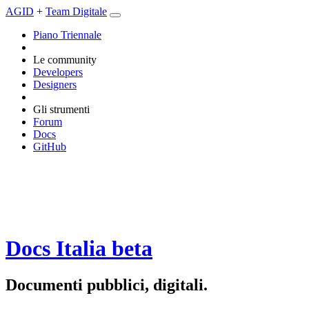
AGID
+
Team Digitale
Piano Triennale
Le community
Developers
Designers
Gli strumenti
Forum
Docs
GitHub
Docs Italia
beta
Documenti pubblici, digitali.