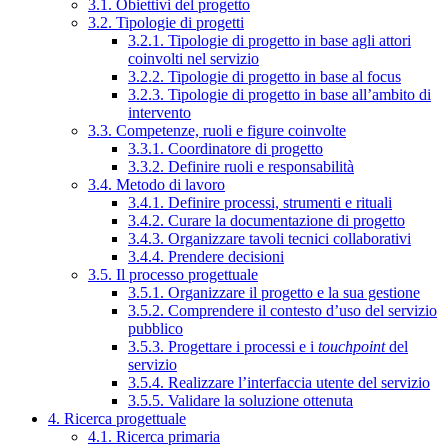
3.1. Obiettivi del progetto
3.2. Tipologie di progetti
3.2.1. Tipologie di progetto in base agli attori
coinvolti nel servizio
3.2.2. Tipologie di progetto in base al focus
3.2.3. Tipologie di progetto in base all’ambito di
intervento
3.3. Competenze, ruoli e figure coinvolte
3.3.1. Coordinatore di progetto
3.3.2. Definire ruoli e responsabilità
3.4. Metodo di lavoro
3.4.1. Definire processi, strumenti e rituali
3.4.2. Curare la documentazione di progetto
3.4.3. Organizzare tavoli tecnici collaborativi
3.4.4. Prendere decisioni
3.5. Il processo progettuale
3.5.1. Organizzare il progetto e la sua gestione
3.5.2. Comprendere il contesto d’uso del servizio
pubblico
3.5.3. Progettare i processi e i
touchpoint
del
servizio
3.5.4. Realizzare l’interfaccia utente del servizio
3.5.5. Validare la soluzione ottenuta
4. Ricerca progettuale
4.1. Ricerca primaria