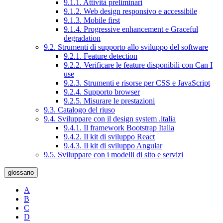
9.1.1. Attività preliminari
9.1.2. Web design responsivo e accessibile
9.1.3. Mobile first
9.1.4. Progressive enhancement e Graceful
degradation
9.2. Strumenti di supporto allo sviluppo del software
9.2.1. Feature detection
9.2.2. Verificare le feature disponibili con Can I
use
9.2.3. Strumenti e risorse per CSS e JavaScript
9.2.4. Supporto browser
9.2.5. Misurare le prestazioni
9.3. Catalogo del riuso
9.4. Sviluppare con il design system .italia
9.4.1. Il framework Bootstrap Italia
9.4.2. Il kit di sviluppo React
9.4.3. Il kit di sviluppo Angular
9.5. Sviluppare con i modelli di sito e servizi
glossario
A
B
C
D