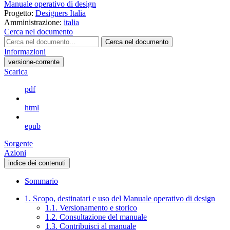
Manuale operativo di design
Progetto:
Designers Italia
Amministrazione:
italia
Cerca nel documento
Cerca nel documento
Informazioni
versione-corrente
Scarica
pdf
html
epub
Sorgente
Azioni
indice dei contenuti
Sommario
1. Scopo, destinatari e uso del Manuale operativo di design
1.1. Versionamento e storico
1.2. Consultazione del manuale
1.3. Contribuisci al manuale