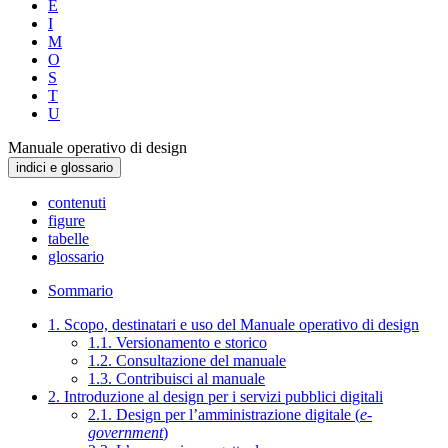
E
I
M
O
S
T
U
Manuale operativo di design
indici e glossario
contenuti
figure
tabelle
glossario
Sommario
1. Scopo, destinatari e uso del Manuale operativo di design
1.1. Versionamento e storico
1.2. Consultazione del manuale
1.3. Contribuisci al manuale
2. Introduzione al design per i servizi pubblici digitali
2.1. Design per l’amministrazione digitale (
e-
government
)