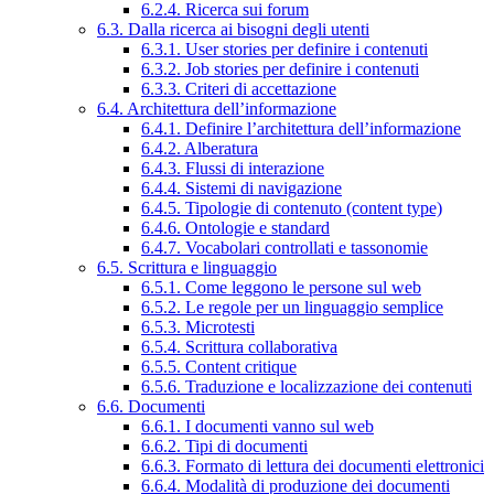
6.2.4. Ricerca sui forum
6.3. Dalla ricerca ai bisogni degli utenti
6.3.1. User stories per definire i contenuti
6.3.2. Job stories per definire i contenuti
6.3.3. Criteri di accettazione
6.4. Architettura dell’informazione
6.4.1. Definire l’architettura dell’informazione
6.4.2. Alberatura
6.4.3. Flussi di interazione
6.4.4. Sistemi di navigazione
6.4.5. Tipologie di contenuto (content type)
6.4.6. Ontologie e standard
6.4.7. Vocabolari controllati e tassonomie
6.5. Scrittura e linguaggio
6.5.1. Come leggono le persone sul web
6.5.2. Le regole per un linguaggio semplice
6.5.3. Microtesti
6.5.4. Scrittura collaborativa
6.5.5. Content critique
6.5.6. Traduzione e localizzazione dei contenuti
6.6. Documenti
6.6.1. I documenti vanno sul web
6.6.2. Tipi di documenti
6.6.3. Formato di lettura dei documenti elettronici
6.6.4. Modalità di produzione dei documenti