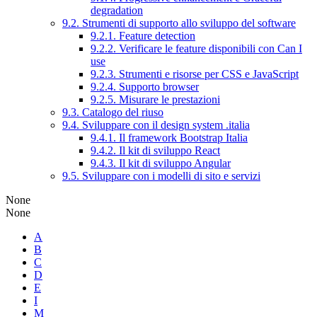
degradation
9.2. Strumenti di supporto allo sviluppo del software
9.2.1. Feature detection
9.2.2. Verificare le feature disponibili con Can I
use
9.2.3. Strumenti e risorse per CSS e JavaScript
9.2.4. Supporto browser
9.2.5. Misurare le prestazioni
9.3. Catalogo del riuso
9.4. Sviluppare con il design system .italia
9.4.1. Il framework Bootstrap Italia
9.4.2. Il kit di sviluppo React
9.4.3. Il kit di sviluppo Angular
9.5. Sviluppare con i modelli di sito e servizi
None
None
A
B
C
D
E
I
M