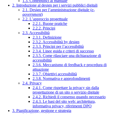
1.3. Contribuisci al manuale
2. Introduzione al design per i servizi pubblici digitali
2.1. Design per l’amministrazione digitale (
e-
government
)
2.2. L’approccio progettuale
2.2.1. Buone pratiche
2.2.2. Principi
2.3. Accessibilità
2.3.1. Definizione
2.3.2. Accessibilità by design
2.3.3. Principi per l’accessibilità
2.3.4. Linee guida e criteri di successo
2.3.5. Come rilasciare una dichiarazione di
accessibilità
2.3.6. Meccanismo di feedback e procedura di
attuazione
2.3.7. Obiettivi accessibilità
2.3.8. Normativa e approfondimenti
2.4. Privacy
2.4.1. Come rispettare la privacy sin dalla
progettazione di un sito o servizio digitale
2.4.2. Richiedi il consenso quando necessario
2.4.3. Le basi del sito web: architettura,
informativa privacy, riferimenti DPO
3. Pianificazione, gestione e strategia