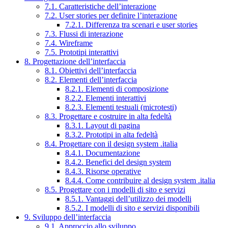
7.1. Caratteristiche dell’interazione
7.2. User stories per definire l’interazione
7.2.1. Differenza tra scenari e user stories
7.3. Flussi di interazione
7.4. Wireframe
7.5. Prototipi interattivi
8. Progettazione dell’interfaccia
8.1. Obiettivi dell’interfaccia
8.2. Elementi dell’interfaccia
8.2.1. Elementi di composizione
8.2.2. Elementi interattivi
8.2.3. Elementi testuali (microtesti)
8.3. Progettare e costruire in alta fedeltà
8.3.1. Layout di pagina
8.3.2. Prototipi in alta fedeltà
8.4. Progettare con il design system .italia
8.4.1. Documentazione
8.4.2. Benefici del design system
8.4.3. Risorse operative
8.4.4. Come contribuire al design system .italia
8.5. Progettare con i modelli di sito e servizi
8.5.1. Vantaggi dell’utilizzo dei modelli
8.5.2. I modelli di sito e servizi disponibili
9. Sviluppo dell’interfaccia
9.1. Approccio allo sviluppo