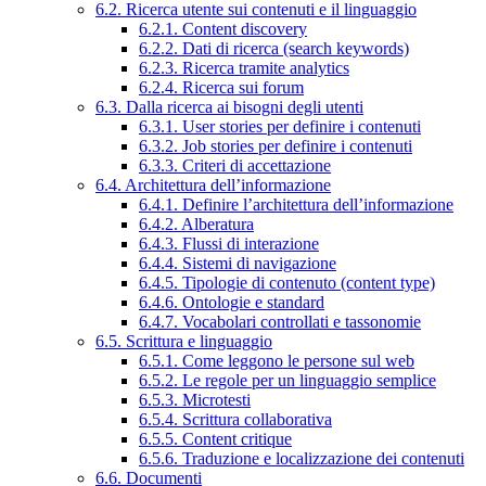
6.2. Ricerca utente sui contenuti e il linguaggio
6.2.1. Content discovery
6.2.2. Dati di ricerca (search keywords)
6.2.3. Ricerca tramite analytics
6.2.4. Ricerca sui forum
6.3. Dalla ricerca ai bisogni degli utenti
6.3.1. User stories per definire i contenuti
6.3.2. Job stories per definire i contenuti
6.3.3. Criteri di accettazione
6.4. Architettura dell’informazione
6.4.1. Definire l’architettura dell’informazione
6.4.2. Alberatura
6.4.3. Flussi di interazione
6.4.4. Sistemi di navigazione
6.4.5. Tipologie di contenuto (content type)
6.4.6. Ontologie e standard
6.4.7. Vocabolari controllati e tassonomie
6.5. Scrittura e linguaggio
6.5.1. Come leggono le persone sul web
6.5.2. Le regole per un linguaggio semplice
6.5.3. Microtesti
6.5.4. Scrittura collaborativa
6.5.5. Content critique
6.5.6. Traduzione e localizzazione dei contenuti
6.6. Documenti