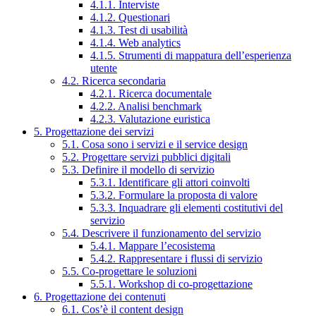
4.1.1. Interviste
4.1.2. Questionari
4.1.3. Test di usabilità
4.1.4. Web analytics
4.1.5. Strumenti di mappatura dell’esperienza
utente
4.2. Ricerca secondaria
4.2.1. Ricerca documentale
4.2.2. Analisi benchmark
4.2.3. Valutazione euristica
5. Progettazione dei servizi
5.1. Cosa sono i servizi e il service design
5.2. Progettare servizi pubblici digitali
5.3. Definire il modello di servizio
5.3.1. Identificare gli attori coinvolti
5.3.2. Formulare la proposta di valore
5.3.3. Inquadrare gli elementi costitutivi del
servizio
5.4. Descrivere il funzionamento del servizio
5.4.1. Mappare l’ecosistema
5.4.2. Rappresentare i flussi di servizio
5.5. Co-progettare le soluzioni
5.5.1. Workshop di co-progettazione
6. Progettazione dei contenuti
6.1. Cos’è il content design