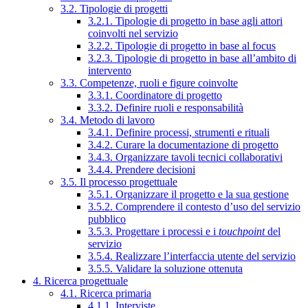
3.2. Tipologie di progetti
3.2.1. Tipologie di progetto in base agli attori
coinvolti nel servizio
3.2.2. Tipologie di progetto in base al focus
3.2.3. Tipologie di progetto in base all’ambito di
intervento
3.3. Competenze, ruoli e figure coinvolte
3.3.1. Coordinatore di progetto
3.3.2. Definire ruoli e responsabilità
3.4. Metodo di lavoro
3.4.1. Definire processi, strumenti e rituali
3.4.2. Curare la documentazione di progetto
3.4.3. Organizzare tavoli tecnici collaborativi
3.4.4. Prendere decisioni
3.5. Il processo progettuale
3.5.1. Organizzare il progetto e la sua gestione
3.5.2. Comprendere il contesto d’uso del servizio
pubblico
3.5.3. Progettare i processi e i
touchpoint
del
servizio
3.5.4. Realizzare l’interfaccia utente del servizio
3.5.5. Validare la soluzione ottenuta
4. Ricerca progettuale
4.1. Ricerca primaria
4.1.1. Interviste