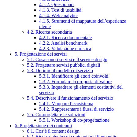
4.1.2. Questionari
4.1.3. Test di usabilità
4.1.4. Web analytics
4.1.5. Strumenti di mappatura dell’esperienza
utente
4.2. Ricerca secondaria
4.2.1. Ricerca documentale
4.2.2. Analisi benchmark
4.2.3. Valutazione euristica
5. Progettazione dei servizi
5.1. Cosa sono i servizi e il service design
5.2. Progettare servizi pubblici digitali
5.3. Definire il modello di servizio
5.3.1. Identificare gli attori coinvolti
5.3.2. Formulare la proposta di valore
5.3.3. Inquadrare gli elementi costitutivi del
servizio
5.4. Descrivere il funzionamento del servizio
5.4.1. Mappare l’ecosistema
5.4.2. Rappresentare i flussi di servizio
5.5. Co-progettare le soluzioni
5.5.1. Workshop di co-progettazione
6. Progettazione dei contenuti
6.1. Cos’è il content design
6.2. Ricerca utente sui contenuti e il linguaggio