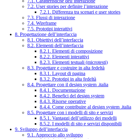
7.1. Caratteristiche dell’interazione
7.2. User stories per definire l’interazione
7.2.1. Differenza tra scenari e user stories
7.3. Flussi di interazione
7.4. Wireframe
7.5. Prototipi interattivi
8. Progettazione dell’interfaccia
8.1. Obiettivi dell’interfaccia
8.2. Elementi dell’interfaccia
8.2.1. Elementi di composizione
8.2.2. Elementi interattivi
8.2.3. Elementi testuali (microtesti)
8.3. Progettare e costruire in alta fedeltà
8.3.1. Layout di pagina
8.3.2. Prototipi in alta fedeltà
8.4. Progettare con il design system .italia
8.4.1. Documentazione
8.4.2. Benefici del design system
8.4.3. Risorse operative
8.4.4. Come contribuire al design system .italia
8.5. Progettare con i modelli di sito e servizi
8.5.1. Vantaggi dell’utilizzo dei modelli
8.5.2. I modelli di sito e servizi disponibili
9. Sviluppo dell’interfaccia
9.1. Approccio allo sviluppo