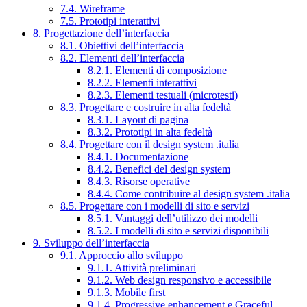
7.4. Wireframe
7.5. Prototipi interattivi
8. Progettazione dell’interfaccia
8.1. Obiettivi dell’interfaccia
8.2. Elementi dell’interfaccia
8.2.1. Elementi di composizione
8.2.2. Elementi interattivi
8.2.3. Elementi testuali (microtesti)
8.3. Progettare e costruire in alta fedeltà
8.3.1. Layout di pagina
8.3.2. Prototipi in alta fedeltà
8.4. Progettare con il design system .italia
8.4.1. Documentazione
8.4.2. Benefici del design system
8.4.3. Risorse operative
8.4.4. Come contribuire al design system .italia
8.5. Progettare con i modelli di sito e servizi
8.5.1. Vantaggi dell’utilizzo dei modelli
8.5.2. I modelli di sito e servizi disponibili
9. Sviluppo dell’interfaccia
9.1. Approccio allo sviluppo
9.1.1. Attività preliminari
9.1.2. Web design responsivo e accessibile
9.1.3. Mobile first
9.1.4. Progressive enhancement e Graceful