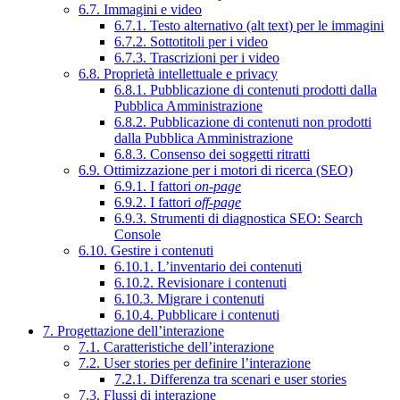
6.7. Immagini e video
6.7.1. Testo alternativo (alt text) per le immagini
6.7.2. Sottotitoli per i video
6.7.3. Trascrizioni per i video
6.8. Proprietà intellettuale e privacy
6.8.1. Pubblicazione di contenuti prodotti dalla
Pubblica Amministrazione
6.8.2. Pubblicazione di contenuti non prodotti
dalla Pubblica Amministrazione
6.8.3. Consenso dei soggetti ritratti
6.9. Ottimizzazione per i motori di ricerca (SEO)
6.9.1. I fattori
on-page
6.9.2. I fattori
off-page
6.9.3. Strumenti di diagnostica SEO: Search
Console
6.10. Gestire i contenuti
6.10.1. L’inventario dei contenuti
6.10.2. Revisionare i contenuti
6.10.3. Migrare i contenuti
6.10.4. Pubblicare i contenuti
7. Progettazione dell’interazione
7.1. Caratteristiche dell’interazione
7.2. User stories per definire l’interazione
7.2.1. Differenza tra scenari e user stories
7.3. Flussi di interazione