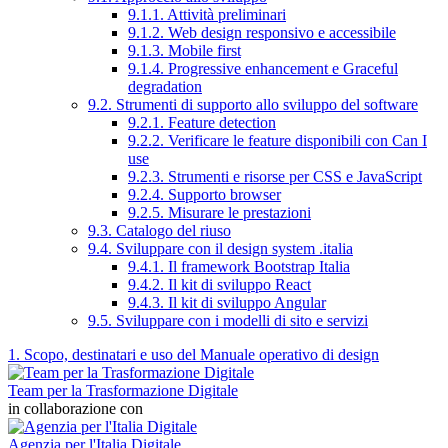
9.1.1. Attività preliminari
9.1.2. Web design responsivo e accessibile
9.1.3. Mobile first
9.1.4. Progressive enhancement e Graceful
degradation
9.2. Strumenti di supporto allo sviluppo del software
9.2.1. Feature detection
9.2.2. Verificare le feature disponibili con Can I
use
9.2.3. Strumenti e risorse per CSS e JavaScript
9.2.4. Supporto browser
9.2.5. Misurare le prestazioni
9.3. Catalogo del riuso
9.4. Sviluppare con il design system .italia
9.4.1. Il framework Bootstrap Italia
9.4.2. Il kit di sviluppo React
9.4.3. Il kit di sviluppo Angular
9.5. Sviluppare con i modelli di sito e servizi
1. Scopo, destinatari e uso del Manuale operativo di design
Team per la Trasformazione Digitale
in collaborazione con
Agenzia per l'Italia Digitale