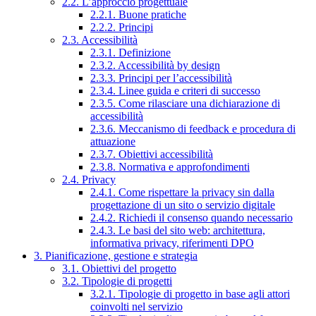
2.2. L’approccio progettuale
2.2.1. Buone pratiche
2.2.2. Principi
2.3. Accessibilità
2.3.1. Definizione
2.3.2. Accessibilità by design
2.3.3. Principi per l’accessibilità
2.3.4. Linee guida e criteri di successo
2.3.5. Come rilasciare una dichiarazione di
accessibilità
2.3.6. Meccanismo di feedback e procedura di
attuazione
2.3.7. Obiettivi accessibilità
2.3.8. Normativa e approfondimenti
2.4. Privacy
2.4.1. Come rispettare la privacy sin dalla
progettazione di un sito o servizio digitale
2.4.2. Richiedi il consenso quando necessario
2.4.3. Le basi del sito web: architettura,
informativa privacy, riferimenti DPO
3. Pianificazione, gestione e strategia
3.1. Obiettivi del progetto
3.2. Tipologie di progetti
3.2.1. Tipologie di progetto in base agli attori
coinvolti nel servizio