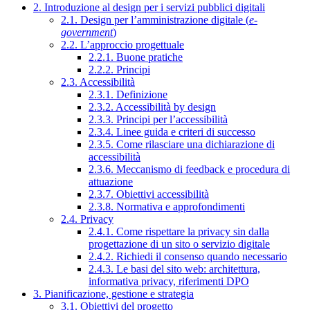
2. Introduzione al design per i servizi pubblici digitali
2.1. Design per l’amministrazione digitale (
e-
government
)
2.2. L’approccio progettuale
2.2.1. Buone pratiche
2.2.2. Principi
2.3. Accessibilità
2.3.1. Definizione
2.3.2. Accessibilità by design
2.3.3. Principi per l’accessibilità
2.3.4. Linee guida e criteri di successo
2.3.5. Come rilasciare una dichiarazione di
accessibilità
2.3.6. Meccanismo di feedback e procedura di
attuazione
2.3.7. Obiettivi accessibilità
2.3.8. Normativa e approfondimenti
2.4. Privacy
2.4.1. Come rispettare la privacy sin dalla
progettazione di un sito o servizio digitale
2.4.2. Richiedi il consenso quando necessario
2.4.3. Le basi del sito web: architettura,
informativa privacy, riferimenti DPO
3. Pianificazione, gestione e strategia
3.1. Obiettivi del progetto