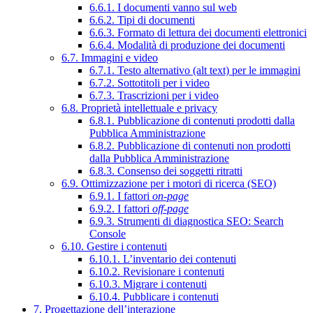
6.6.1. I documenti vanno sul web
6.6.2. Tipi di documenti
6.6.3. Formato di lettura dei documenti elettronici
6.6.4. Modalità di produzione dei documenti
6.7. Immagini e video
6.7.1. Testo alternativo (alt text) per le immagini
6.7.2. Sottotitoli per i video
6.7.3. Trascrizioni per i video
6.8. Proprietà intellettuale e privacy
6.8.1. Pubblicazione di contenuti prodotti dalla
Pubblica Amministrazione
6.8.2. Pubblicazione di contenuti non prodotti
dalla Pubblica Amministrazione
6.8.3. Consenso dei soggetti ritratti
6.9. Ottimizzazione per i motori di ricerca (SEO)
6.9.1. I fattori
on-page
6.9.2. I fattori
off-page
6.9.3. Strumenti di diagnostica SEO: Search
Console
6.10. Gestire i contenuti
6.10.1. L’inventario dei contenuti
6.10.2. Revisionare i contenuti
6.10.3. Migrare i contenuti
6.10.4. Pubblicare i contenuti
7. Progettazione dell’interazione