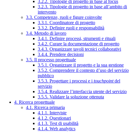
3.2.2. Tipologie di progetto in base al focus
3.2.3. Tipologie di progetto in base all’ambito di
intervento
3.3. Competenze, ruoli e figure coinvolte
3.3.1. Coordinatore di progetto
3.3.2. Definire ruoli e responsabilità
3.4. Metodo di lavoro
3.4.1. Definire processi, strumenti e rituali
3.4.2. Curare la documentazione di progetto
3.4.3. Organizzare tavoli tecnici collaborativi
3.4.4. Prendere decisioni
3.5. Il processo progettuale
3.5.1. Organizzare il progetto e la sua gestione
3.5.2. Comprendere il contesto d’uso del servizio
pubblico
3.5.3. Progettare i processi e i
touchpoint
del
servizio
3.5.4. Realizzare l’interfaccia utente del servizio
3.5.5. Validare la soluzione ottenuta
4. Ricerca progettuale
4.1. Ricerca primaria
4.1.1. Interviste
4.1.2. Questionari
4.1.3. Test di usabilità
4.1.4. Web analytics