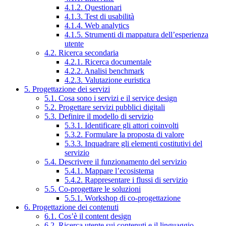
4.1.2. Questionari
4.1.3. Test di usabilità
4.1.4. Web analytics
4.1.5. Strumenti di mappatura dell’esperienza
utente
4.2. Ricerca secondaria
4.2.1. Ricerca documentale
4.2.2. Analisi benchmark
4.2.3. Valutazione euristica
5. Progettazione dei servizi
5.1. Cosa sono i servizi e il service design
5.2. Progettare servizi pubblici digitali
5.3. Definire il modello di servizio
5.3.1. Identificare gli attori coinvolti
5.3.2. Formulare la proposta di valore
5.3.3. Inquadrare gli elementi costitutivi del
servizio
5.4. Descrivere il funzionamento del servizio
5.4.1. Mappare l’ecosistema
5.4.2. Rappresentare i flussi di servizio
5.5. Co-progettare le soluzioni
5.5.1. Workshop di co-progettazione
6. Progettazione dei contenuti
6.1. Cos’è il content design
6.2. Ricerca utente sui contenuti e il linguaggio