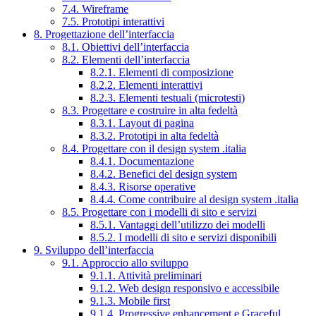
7.4. Wireframe
7.5. Prototipi interattivi
8. Progettazione dell’interfaccia
8.1. Obiettivi dell’interfaccia
8.2. Elementi dell’interfaccia
8.2.1. Elementi di composizione
8.2.2. Elementi interattivi
8.2.3. Elementi testuali (microtesti)
8.3. Progettare e costruire in alta fedeltà
8.3.1. Layout di pagina
8.3.2. Prototipi in alta fedeltà
8.4. Progettare con il design system .italia
8.4.1. Documentazione
8.4.2. Benefici del design system
8.4.3. Risorse operative
8.4.4. Come contribuire al design system .italia
8.5. Progettare con i modelli di sito e servizi
8.5.1. Vantaggi dell’utilizzo dei modelli
8.5.2. I modelli di sito e servizi disponibili
9. Sviluppo dell’interfaccia
9.1. Approccio allo sviluppo
9.1.1. Attività preliminari
9.1.2. Web design responsivo e accessibile
9.1.3. Mobile first
9.1.4. Progressive enhancement e Graceful