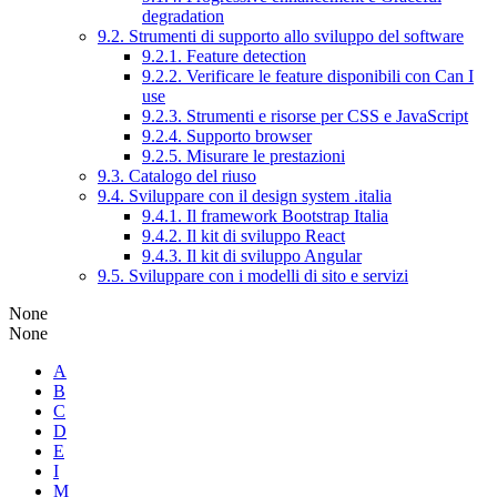
degradation
9.2. Strumenti di supporto allo sviluppo del software
9.2.1. Feature detection
9.2.2. Verificare le feature disponibili con Can I
use
9.2.3. Strumenti e risorse per CSS e JavaScript
9.2.4. Supporto browser
9.2.5. Misurare le prestazioni
9.3. Catalogo del riuso
9.4. Sviluppare con il design system .italia
9.4.1. Il framework Bootstrap Italia
9.4.2. Il kit di sviluppo React
9.4.3. Il kit di sviluppo Angular
9.5. Sviluppare con i modelli di sito e servizi
None
None
A
B
C
D
E
I
M