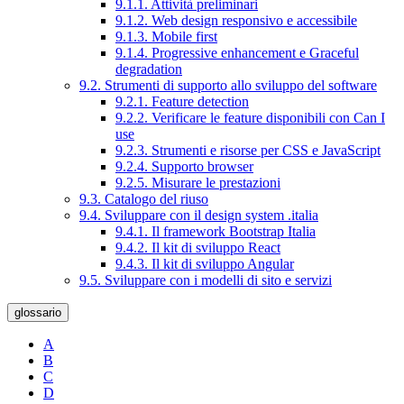
9.1.1. Attività preliminari
9.1.2. Web design responsivo e accessibile
9.1.3. Mobile first
9.1.4. Progressive enhancement e Graceful
degradation
9.2. Strumenti di supporto allo sviluppo del software
9.2.1. Feature detection
9.2.2. Verificare le feature disponibili con Can I
use
9.2.3. Strumenti e risorse per CSS e JavaScript
9.2.4. Supporto browser
9.2.5. Misurare le prestazioni
9.3. Catalogo del riuso
9.4. Sviluppare con il design system .italia
9.4.1. Il framework Bootstrap Italia
9.4.2. Il kit di sviluppo React
9.4.3. Il kit di sviluppo Angular
9.5. Sviluppare con i modelli di sito e servizi
glossario
A
B
C
D