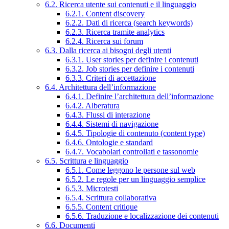
6.2. Ricerca utente sui contenuti e il linguaggio
6.2.1. Content discovery
6.2.2. Dati di ricerca (search keywords)
6.2.3. Ricerca tramite analytics
6.2.4. Ricerca sui forum
6.3. Dalla ricerca ai bisogni degli utenti
6.3.1. User stories per definire i contenuti
6.3.2. Job stories per definire i contenuti
6.3.3. Criteri di accettazione
6.4. Architettura dell’informazione
6.4.1. Definire l’architettura dell’informazione
6.4.2. Alberatura
6.4.3. Flussi di interazione
6.4.4. Sistemi di navigazione
6.4.5. Tipologie di contenuto (content type)
6.4.6. Ontologie e standard
6.4.7. Vocabolari controllati e tassonomie
6.5. Scrittura e linguaggio
6.5.1. Come leggono le persone sul web
6.5.2. Le regole per un linguaggio semplice
6.5.3. Microtesti
6.5.4. Scrittura collaborativa
6.5.5. Content critique
6.5.6. Traduzione e localizzazione dei contenuti
6.6. Documenti