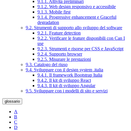
9.1.1. Attività preliminari
9.1.2. Web design responsivo e accessibile
9.1.3. Mobile first
9.1.4. Progressive enhancement e Graceful
degradation
9.2. Strumenti di supporto allo sviluppo del software
9.2.1. Feature detection
9.2.2. Verificare le feature disponibili con Can I
use
9.2.3. Strumenti e risorse per CSS e JavaScript
9.2.4. Supporto browser
9.2.5. Misurare le prestazioni
9.3. Catalogo del riuso
9.4. Sviluppare con il design system .italia
9.4.1. Il framework Bootstrap Italia
9.4.2. Il kit di sviluppo React
9.4.3. Il kit di sviluppo Angular
9.5. Sviluppare con i modelli di sito e servizi
glossario
A
B
C
D