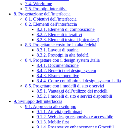
7.4. Wireframe
7.5. Prototipi interattivi
8. Progettazione dell’interfaccia
8.1. Obiettivi dell’interfaccia
8.2. Elementi dell’interfaccia
8.2.1. Elementi di composizione
8.2.2. Elementi interattivi
8.2.3. Elementi testuali (microtesti)
8.3. Progettare e costruire in alta fedeltà
8.3.1. Layout di pagina
8.3.2. Prototipi in alta fedeltà
8.4. Progettare con il design system .italia
8.4.1. Documentazione
8.4.2. Benefici del design system
8.4.3. Risorse operative
8.4.4. Come contribuire al design system .italia
8.5. Progettare con i modelli di sito e servizi
8.5.1. Vantaggi dell’utilizzo dei modelli
8.5.2. I modelli di sito e servizi disponibili
9. Sviluppo dell’interfaccia
9.1. Approccio allo sviluppo
9.1.1. Attività preliminari
9.1.2. Web design responsivo e accessibile
9.1.3. Mobile first
9.1.4. Progressive enhancement e Graceful