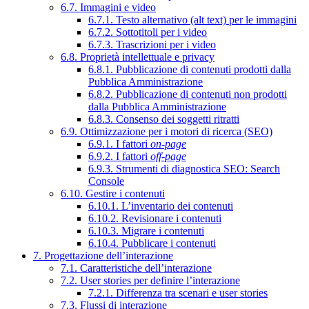
6.7. Immagini e video
6.7.1. Testo alternativo (alt text) per le immagini
6.7.2. Sottotitoli per i video
6.7.3. Trascrizioni per i video
6.8. Proprietà intellettuale e privacy
6.8.1. Pubblicazione di contenuti prodotti dalla
Pubblica Amministrazione
6.8.2. Pubblicazione di contenuti non prodotti
dalla Pubblica Amministrazione
6.8.3. Consenso dei soggetti ritratti
6.9. Ottimizzazione per i motori di ricerca (SEO)
6.9.1. I fattori
on-page
6.9.2. I fattori
off-page
6.9.3. Strumenti di diagnostica SEO: Search
Console
6.10. Gestire i contenuti
6.10.1. L’inventario dei contenuti
6.10.2. Revisionare i contenuti
6.10.3. Migrare i contenuti
6.10.4. Pubblicare i contenuti
7. Progettazione dell’interazione
7.1. Caratteristiche dell’interazione
7.2. User stories per definire l’interazione
7.2.1. Differenza tra scenari e user stories
7.3. Flussi di interazione