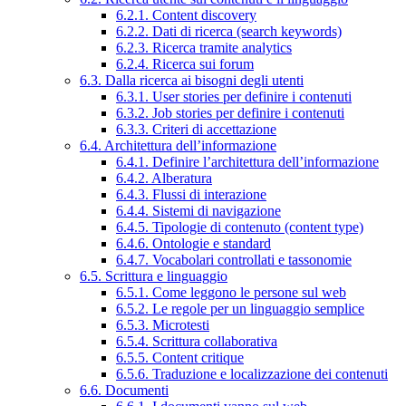
6.2.1. Content discovery
6.2.2. Dati di ricerca (search keywords)
6.2.3. Ricerca tramite analytics
6.2.4. Ricerca sui forum
6.3. Dalla ricerca ai bisogni degli utenti
6.3.1. User stories per definire i contenuti
6.3.2. Job stories per definire i contenuti
6.3.3. Criteri di accettazione
6.4. Architettura dell’informazione
6.4.1. Definire l’architettura dell’informazione
6.4.2. Alberatura
6.4.3. Flussi di interazione
6.4.4. Sistemi di navigazione
6.4.5. Tipologie di contenuto (content type)
6.4.6. Ontologie e standard
6.4.7. Vocabolari controllati e tassonomie
6.5. Scrittura e linguaggio
6.5.1. Come leggono le persone sul web
6.5.2. Le regole per un linguaggio semplice
6.5.3. Microtesti
6.5.4. Scrittura collaborativa
6.5.5. Content critique
6.5.6. Traduzione e localizzazione dei contenuti
6.6. Documenti