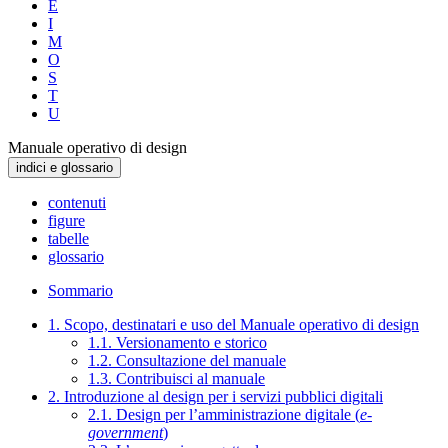
E
I
M
O
S
T
U
Manuale operativo di design
indici e glossario
contenuti
figure
tabelle
glossario
Sommario
1. Scopo, destinatari e uso del Manuale operativo di design
1.1. Versionamento e storico
1.2. Consultazione del manuale
1.3. Contribuisci al manuale
2. Introduzione al design per i servizi pubblici digitali
2.1. Design per l’amministrazione digitale (
e-
government
)