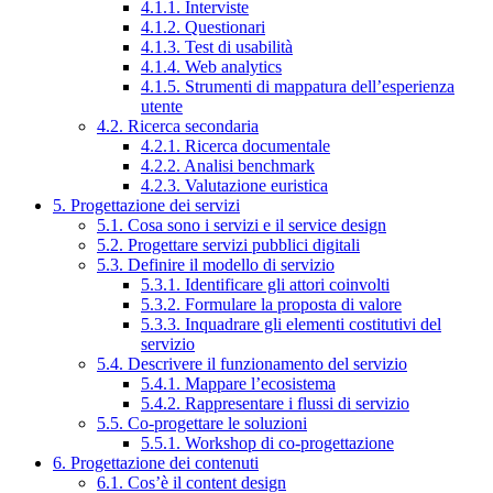
4.1.1. Interviste
4.1.2. Questionari
4.1.3. Test di usabilità
4.1.4. Web analytics
4.1.5. Strumenti di mappatura dell’esperienza
utente
4.2. Ricerca secondaria
4.2.1. Ricerca documentale
4.2.2. Analisi benchmark
4.2.3. Valutazione euristica
5. Progettazione dei servizi
5.1. Cosa sono i servizi e il service design
5.2. Progettare servizi pubblici digitali
5.3. Definire il modello di servizio
5.3.1. Identificare gli attori coinvolti
5.3.2. Formulare la proposta di valore
5.3.3. Inquadrare gli elementi costitutivi del
servizio
5.4. Descrivere il funzionamento del servizio
5.4.1. Mappare l’ecosistema
5.4.2. Rappresentare i flussi di servizio
5.5. Co-progettare le soluzioni
5.5.1. Workshop di co-progettazione
6. Progettazione dei contenuti
6.1. Cos’è il content design