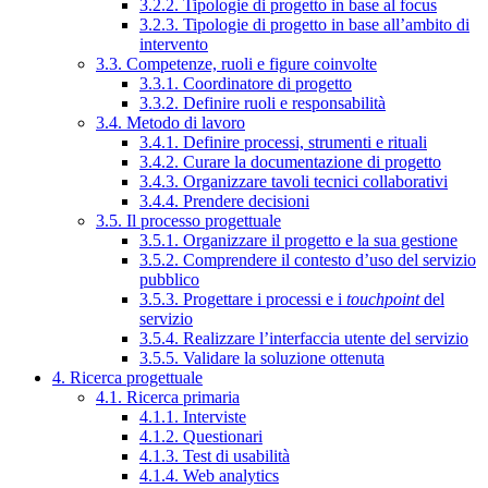
3.2.2. Tipologie di progetto in base al focus
3.2.3. Tipologie di progetto in base all’ambito di
intervento
3.3. Competenze, ruoli e figure coinvolte
3.3.1. Coordinatore di progetto
3.3.2. Definire ruoli e responsabilità
3.4. Metodo di lavoro
3.4.1. Definire processi, strumenti e rituali
3.4.2. Curare la documentazione di progetto
3.4.3. Organizzare tavoli tecnici collaborativi
3.4.4. Prendere decisioni
3.5. Il processo progettuale
3.5.1. Organizzare il progetto e la sua gestione
3.5.2. Comprendere il contesto d’uso del servizio
pubblico
3.5.3. Progettare i processi e i
touchpoint
del
servizio
3.5.4. Realizzare l’interfaccia utente del servizio
3.5.5. Validare la soluzione ottenuta
4. Ricerca progettuale
4.1. Ricerca primaria
4.1.1. Interviste
4.1.2. Questionari
4.1.3. Test di usabilità
4.1.4. Web analytics