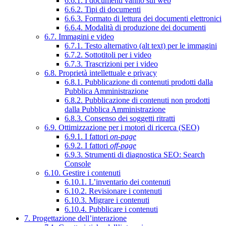
6.6.1. I documenti vanno sul web
6.6.2. Tipi di documenti
6.6.3. Formato di lettura dei documenti elettronici
6.6.4. Modalità di produzione dei documenti
6.7. Immagini e video
6.7.1. Testo alternativo (alt text) per le immagini
6.7.2. Sottotitoli per i video
6.7.3. Trascrizioni per i video
6.8. Proprietà intellettuale e privacy
6.8.1. Pubblicazione di contenuti prodotti dalla
Pubblica Amministrazione
6.8.2. Pubblicazione di contenuti non prodotti
dalla Pubblica Amministrazione
6.8.3. Consenso dei soggetti ritratti
6.9. Ottimizzazione per i motori di ricerca (SEO)
6.9.1. I fattori
on-page
6.9.2. I fattori
off-page
6.9.3. Strumenti di diagnostica SEO: Search
Console
6.10. Gestire i contenuti
6.10.1. L’inventario dei contenuti
6.10.2. Revisionare i contenuti
6.10.3. Migrare i contenuti
6.10.4. Pubblicare i contenuti
7. Progettazione dell’interazione