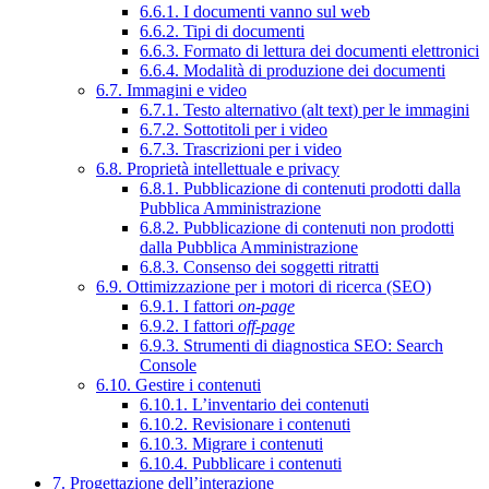
6.6.1. I documenti vanno sul web
6.6.2. Tipi di documenti
6.6.3. Formato di lettura dei documenti elettronici
6.6.4. Modalità di produzione dei documenti
6.7. Immagini e video
6.7.1. Testo alternativo (alt text) per le immagini
6.7.2. Sottotitoli per i video
6.7.3. Trascrizioni per i video
6.8. Proprietà intellettuale e privacy
6.8.1. Pubblicazione di contenuti prodotti dalla
Pubblica Amministrazione
6.8.2. Pubblicazione di contenuti non prodotti
dalla Pubblica Amministrazione
6.8.3. Consenso dei soggetti ritratti
6.9. Ottimizzazione per i motori di ricerca (SEO)
6.9.1. I fattori
on-page
6.9.2. I fattori
off-page
6.9.3. Strumenti di diagnostica SEO: Search
Console
6.10. Gestire i contenuti
6.10.1. L’inventario dei contenuti
6.10.2. Revisionare i contenuti
6.10.3. Migrare i contenuti
6.10.4. Pubblicare i contenuti
7. Progettazione dell’interazione