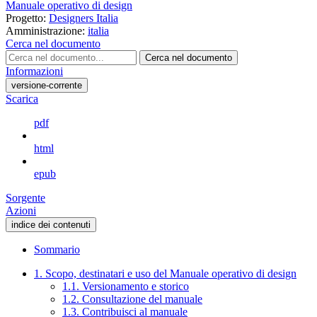
Manuale operativo di design
Progetto:
Designers Italia
Amministrazione:
italia
Cerca nel documento
Cerca nel documento
Informazioni
versione-corrente
Scarica
pdf
html
epub
Sorgente
Azioni
indice dei contenuti
Sommario
1. Scopo, destinatari e uso del Manuale operativo di design
1.1. Versionamento e storico
1.2. Consultazione del manuale
1.3. Contribuisci al manuale