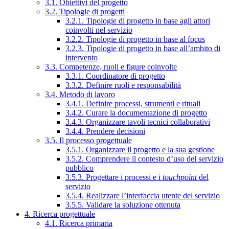
3.1. Obiettivi del progetto
3.2. Tipologie di progetti
3.2.1. Tipologie di progetto in base agli attori
coinvolti nel servizio
3.2.2. Tipologie di progetto in base al focus
3.2.3. Tipologie di progetto in base all’ambito di
intervento
3.3. Competenze, ruoli e figure coinvolte
3.3.1. Coordinatore di progetto
3.3.2. Definire ruoli e responsabilità
3.4. Metodo di lavoro
3.4.1. Definire processi, strumenti e rituali
3.4.2. Curare la documentazione di progetto
3.4.3. Organizzare tavoli tecnici collaborativi
3.4.4. Prendere decisioni
3.5. Il processo progettuale
3.5.1. Organizzare il progetto e la sua gestione
3.5.2. Comprendere il contesto d’uso del servizio
pubblico
3.5.3. Progettare i processi e i
touchpoint
del
servizio
3.5.4. Realizzare l’interfaccia utente del servizio
3.5.5. Validare la soluzione ottenuta
4. Ricerca progettuale
4.1. Ricerca primaria