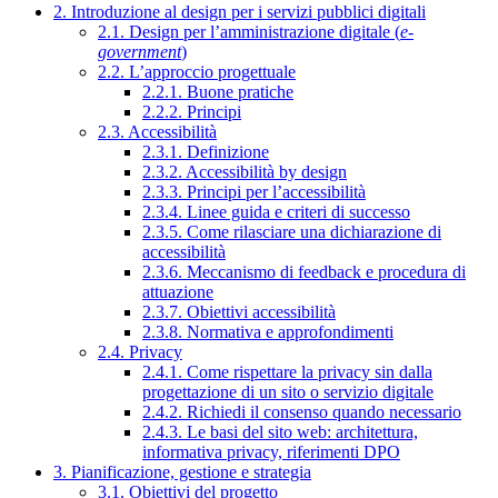
2. Introduzione al design per i servizi pubblici digitali
2.1. Design per l’amministrazione digitale (
e-
government
)
2.2. L’approccio progettuale
2.2.1. Buone pratiche
2.2.2. Principi
2.3. Accessibilità
2.3.1. Definizione
2.3.2. Accessibilità by design
2.3.3. Principi per l’accessibilità
2.3.4. Linee guida e criteri di successo
2.3.5. Come rilasciare una dichiarazione di
accessibilità
2.3.6. Meccanismo di feedback e procedura di
attuazione
2.3.7. Obiettivi accessibilità
2.3.8. Normativa e approfondimenti
2.4. Privacy
2.4.1. Come rispettare la privacy sin dalla
progettazione di un sito o servizio digitale
2.4.2. Richiedi il consenso quando necessario
2.4.3. Le basi del sito web: architettura,
informativa privacy, riferimenti DPO
3. Pianificazione, gestione e strategia
3.1. Obiettivi del progetto