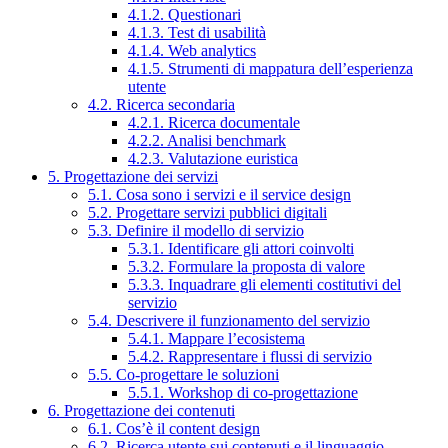
4.1.2. Questionari
4.1.3. Test di usabilità
4.1.4. Web analytics
4.1.5. Strumenti di mappatura dell’esperienza
utente
4.2. Ricerca secondaria
4.2.1. Ricerca documentale
4.2.2. Analisi benchmark
4.2.3. Valutazione euristica
5. Progettazione dei servizi
5.1. Cosa sono i servizi e il service design
5.2. Progettare servizi pubblici digitali
5.3. Definire il modello di servizio
5.3.1. Identificare gli attori coinvolti
5.3.2. Formulare la proposta di valore
5.3.3. Inquadrare gli elementi costitutivi del
servizio
5.4. Descrivere il funzionamento del servizio
5.4.1. Mappare l’ecosistema
5.4.2. Rappresentare i flussi di servizio
5.5. Co-progettare le soluzioni
5.5.1. Workshop di co-progettazione
6. Progettazione dei contenuti
6.1. Cos’è il content design
6.2. Ricerca utente sui contenuti e il linguaggio