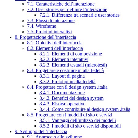
7.1. Caratteristiche dell’interazione
7.2. User stories per definire l’interazione
7.2.1. Differenza tra scenari e user stories
7.3. Flussi di interazione
7.4. Wireframe
7.5. Prototipi interattivi
8. Progettazione dell’interfaccia
8.1. Obiettivi dell’interfaccia
8.2. Elementi dell’interfaccia
8.2.1. Elementi di composizione
8.2.2. Elementi interattivi
8.2.3. Elementi testuali (microtesti)
8.3. Progettare e costruire in alta fedeltà
8.3.1. Layout di pagina
8.3.2. Prototipi in alta fedeltà
8.4. Progettare con il design system .italia
8.4.1. Documentazione
8.4.2. Benefici del design system
8.4.3. Risorse operative
8.4.4. Come contribuire al design system .italia
8.5. Progettare con i modelli di sito e servizi
8.5.1. Vantaggi dell’utilizzo dei modelli
8.5.2. I modelli di sito e servizi disponibili
9. Sviluppo dell’interfaccia
9.1. Approccio allo sviluppo