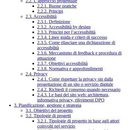
2.2. L’approccio progettuale
2.2.1. Buone pratiche
2.2.2. Principi
2.3. Accessibilità
2.3.1. Definizione
2.3.2. Accessibilità by design
2.3.3. Principi per l’accessibilità
2.3.4. Linee guida e criteri di successo
2.3.5. Come rilasciare una dichiarazione di
accessibilità
2.3.6. Meccanismo di feedback e procedura di
attuazione
2.3.7. Obiettivi accessibilità
2.3.8. Normativa e approfondimenti
2.4. Privacy
2.4.1. Come rispettare la privacy sin dalla
progettazione di un sito o servizio digitale
2.4.2. Richiedi il consenso quando necessario
2.4.3. Le basi del sito web: architettura,
informativa privacy, riferimenti DPO
3. Pianificazione, gestione e strategia
3.1. Obiettivi del progetto
3.2. Tipologie di progetti
3.2.1. Tipologie di progetto in base agli attori
coinvolti nel servizio