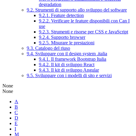
degradation
9.2. Strumenti di supporto allo sviluppo del software
9.2.1. Feature detection
9.2.2. Verificare le feature disponibili con Can I
use
9.2.3. Strumenti e risorse per CSS e JavaScript
9.2.4. Supporto browser
9.2.5. Misurare le prestazioni
9.3. Catalogo del riuso
9.4. Sviluppare con il design system .italia
9.4.1. Il framework Bootstrap Italia
9.4.2. Il kit di sviluppo React
9.4.3. Il kit di sviluppo Angular
9.5. Sviluppare con i modelli di sito e servizi
None
None
A
B
C
D
E
I
M