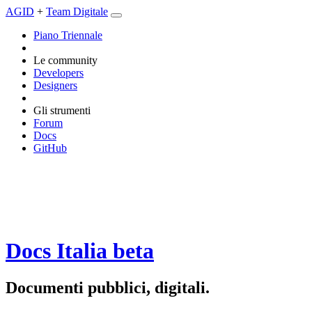
AGID
+
Team Digitale
Piano Triennale
Le community
Developers
Designers
Gli strumenti
Forum
Docs
GitHub
Docs Italia
beta
Documenti pubblici, digitali.