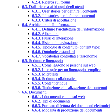
6.2.4. Ricerca sui forum
6.3. Dalla ricerca ai bisogni degli utenti
6.3.1. User stories per definire i contenuti
6.3.2. Job stories per definire i contenuti
6.3.3. Criteri di accettazione
6.4. Architettura dell’informazione
6.4.1. Definire l’architettura dell’informazione
6.4.2. Alberatura
6.4.3. Flussi di interazione
6.4.4. Sistemi di navigazione
6.4.5. Tipologie di contenuto (content type)
6.4.6. Ontologie e standard
6.4.7. Vocabolari controllati e tassonomie
6.5. Scrittura e linguaggio
6.5.1. Come leggono le persone sul web
6.5.2. Le regole per un linguaggio semplice
6.5.3. Microtesti
6.5.4. Scrittura collaborativa
6.5.5. Content critique
6.5.6. Traduzione e localizzazione dei contenuti
6.6. Documenti
6.6.1. I documenti vanno sul web
6.6.2. Tipi di documenti
6.6.3. Formato di lettura dei documenti elettronici
6.6.4. Modalità di produzione dei documenti