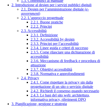
1.3. Contribuisci al manuale
2. Introduzione al design per i servizi pubblici digitali
2.1. Design per l’amministrazione digitale (
e-
government
)
2.2. L’approccio progettuale
2.2.1. Buone pratiche
2.2.2. Principi
2.3. Accessibilità
2.3.1. Definizione
2.3.2. Accessibilità by design
2.3.3. Principi per l’accessibilità
2.3.4. Linee guida e criteri di successo
2.3.5. Come rilasciare una dichiarazione di
accessibilità
2.3.6. Meccanismo di feedback e procedura di
attuazione
2.3.7. Obiettivi accessibilità
2.3.8. Normativa e approfondimenti
2.4. Privacy
2.4.1. Come rispettare la privacy sin dalla
progettazione di un sito o servizio digitale
2.4.2. Richiedi il consenso quando necessario
2.4.3. Le basi del sito web: architettura,
informativa privacy, riferimenti DPO
3. Pianificazione, gestione e strategia