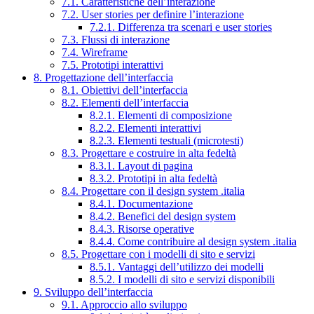
7.1. Caratteristiche dell’interazione
7.2. User stories per definire l’interazione
7.2.1. Differenza tra scenari e user stories
7.3. Flussi di interazione
7.4. Wireframe
7.5. Prototipi interattivi
8. Progettazione dell’interfaccia
8.1. Obiettivi dell’interfaccia
8.2. Elementi dell’interfaccia
8.2.1. Elementi di composizione
8.2.2. Elementi interattivi
8.2.3. Elementi testuali (microtesti)
8.3. Progettare e costruire in alta fedeltà
8.3.1. Layout di pagina
8.3.2. Prototipi in alta fedeltà
8.4. Progettare con il design system .italia
8.4.1. Documentazione
8.4.2. Benefici del design system
8.4.3. Risorse operative
8.4.4. Come contribuire al design system .italia
8.5. Progettare con i modelli di sito e servizi
8.5.1. Vantaggi dell’utilizzo dei modelli
8.5.2. I modelli di sito e servizi disponibili
9. Sviluppo dell’interfaccia
9.1. Approccio allo sviluppo