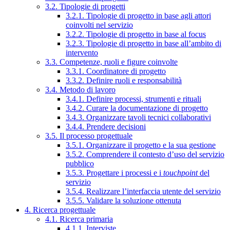
3.2. Tipologie di progetti
3.2.1. Tipologie di progetto in base agli attori
coinvolti nel servizio
3.2.2. Tipologie di progetto in base al focus
3.2.3. Tipologie di progetto in base all’ambito di
intervento
3.3. Competenze, ruoli e figure coinvolte
3.3.1. Coordinatore di progetto
3.3.2. Definire ruoli e responsabilità
3.4. Metodo di lavoro
3.4.1. Definire processi, strumenti e rituali
3.4.2. Curare la documentazione di progetto
3.4.3. Organizzare tavoli tecnici collaborativi
3.4.4. Prendere decisioni
3.5. Il processo progettuale
3.5.1. Organizzare il progetto e la sua gestione
3.5.2. Comprendere il contesto d’uso del servizio
pubblico
3.5.3. Progettare i processi e i
touchpoint
del
servizio
3.5.4. Realizzare l’interfaccia utente del servizio
3.5.5. Validare la soluzione ottenuta
4. Ricerca progettuale
4.1. Ricerca primaria
4.1.1. Interviste