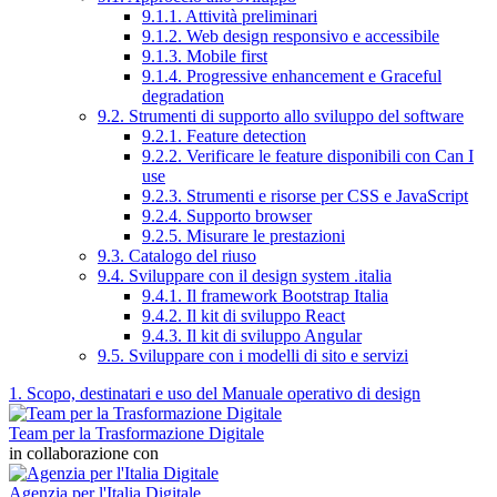
9.1.1. Attività preliminari
9.1.2. Web design responsivo e accessibile
9.1.3. Mobile first
9.1.4. Progressive enhancement e Graceful
degradation
9.2. Strumenti di supporto allo sviluppo del software
9.2.1. Feature detection
9.2.2. Verificare le feature disponibili con Can I
use
9.2.3. Strumenti e risorse per CSS e JavaScript
9.2.4. Supporto browser
9.2.5. Misurare le prestazioni
9.3. Catalogo del riuso
9.4. Sviluppare con il design system .italia
9.4.1. Il framework Bootstrap Italia
9.4.2. Il kit di sviluppo React
9.4.3. Il kit di sviluppo Angular
9.5. Sviluppare con i modelli di sito e servizi
1. Scopo, destinatari e uso del Manuale operativo di design
Team per la Trasformazione Digitale
in collaborazione con
Agenzia per l'Italia Digitale