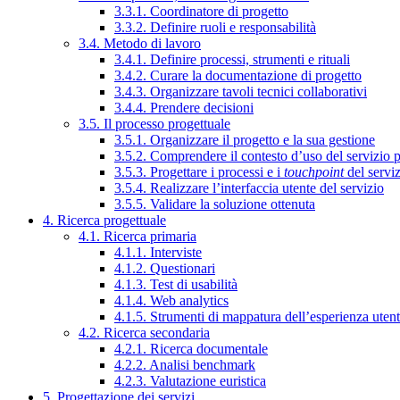
3.3.1. Coordinatore di progetto
3.3.2. Definire ruoli e responsabilità
3.4. Metodo di lavoro
3.4.1. Definire processi, strumenti e rituali
3.4.2. Curare la documentazione di progetto
3.4.3. Organizzare tavoli tecnici collaborativi
3.4.4. Prendere decisioni
3.5. Il processo progettuale
3.5.1. Organizzare il progetto e la sua gestione
3.5.2. Comprendere il contesto d’uso del servizio 
3.5.3. Progettare i processi e i
touchpoint
del servi
3.5.4. Realizzare l’interfaccia utente del servizio
3.5.5. Validare la soluzione ottenuta
4. Ricerca progettuale
4.1. Ricerca primaria
4.1.1. Interviste
4.1.2. Questionari
4.1.3. Test di usabilità
4.1.4. Web analytics
4.1.5. Strumenti di mappatura dell’esperienza uten
4.2. Ricerca secondaria
4.2.1. Ricerca documentale
4.2.2. Analisi benchmark
4.2.3. Valutazione euristica
5. Progettazione dei servizi