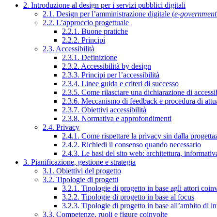
2. Introduzione al design per i servizi pubblici digitali
2.1. Design per l’amministrazione digitale (
e-government
2.2. L’approccio progettuale
2.2.1. Buone pratiche
2.2.2. Principi
2.3. Accessibilità
2.3.1. Definizione
2.3.2. Accessibilità by design
2.3.3. Principi per l’accessibilità
2.3.4. Linee guida e criteri di successo
2.3.5. Come rilasciare una dichiarazione di accessib
2.3.6. Meccanismo di feedback e procedura di attu
2.3.7. Obiettivi accessibilità
2.3.8. Normativa e approfondimenti
2.4. Privacy
2.4.1. Come rispettare la privacy sin dalla progettaz
2.4.2. Richiedi il consenso quando necessario
2.4.3. Le basi del sito web: architettura, informati
3. Pianificazione, gestione e strategia
3.1. Obiettivi del progetto
3.2. Tipologie di progetti
3.2.1. Tipologie di progetto in base agli attori coinv
3.2.2. Tipologie di progetto in base al focus
3.2.3. Tipologie di progetto in base all’ambito di i
3.3. Competenze, ruoli e figure coinvolte