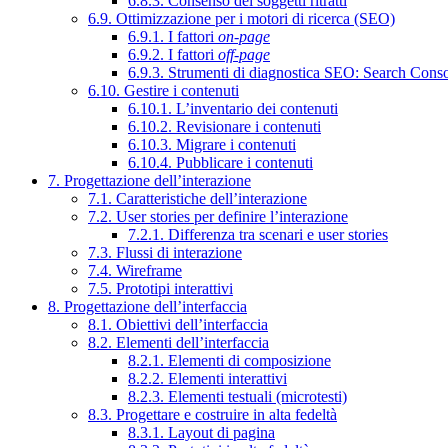
6.8.3. Consenso dei soggetti ritratti
6.9. Ottimizzazione per i motori di ricerca (SEO)
6.9.1. I fattori
on-page
6.9.2. I fattori
off-page
6.9.3. Strumenti di diagnostica SEO: Search Cons
6.10. Gestire i contenuti
6.10.1. L’inventario dei contenuti
6.10.2. Revisionare i contenuti
6.10.3. Migrare i contenuti
6.10.4. Pubblicare i contenuti
7. Progettazione dell’interazione
7.1. Caratteristiche dell’interazione
7.2. User stories per definire l’interazione
7.2.1. Differenza tra scenari e user stories
7.3. Flussi di interazione
7.4. Wireframe
7.5. Prototipi interattivi
8. Progettazione dell’interfaccia
8.1. Obiettivi dell’interfaccia
8.2. Elementi dell’interfaccia
8.2.1. Elementi di composizione
8.2.2. Elementi interattivi
8.2.3. Elementi testuali (microtesti)
8.3. Progettare e costruire in alta fedeltà
8.3.1. Layout di pagina