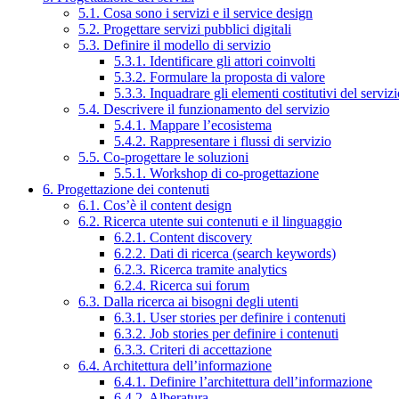
5.1. Cosa sono i servizi e il service design
5.2. Progettare servizi pubblici digitali
5.3. Definire il modello di servizio
5.3.1. Identificare gli attori coinvolti
5.3.2. Formulare la proposta di valore
5.3.3. Inquadrare gli elementi costitutivi del serviz
5.4. Descrivere il funzionamento del servizio
5.4.1. Mappare l’ecosistema
5.4.2. Rappresentare i flussi di servizio
5.5. Co-progettare le soluzioni
5.5.1. Workshop di co-progettazione
6. Progettazione dei contenuti
6.1. Cos’è il content design
6.2. Ricerca utente sui contenuti e il linguaggio
6.2.1. Content discovery
6.2.2. Dati di ricerca (search keywords)
6.2.3. Ricerca tramite analytics
6.2.4. Ricerca sui forum
6.3. Dalla ricerca ai bisogni degli utenti
6.3.1. User stories per definire i contenuti
6.3.2. Job stories per definire i contenuti
6.3.3. Criteri di accettazione
6.4. Architettura dell’informazione
6.4.1. Definire l’architettura dell’informazione
6.4.2. Alberatura