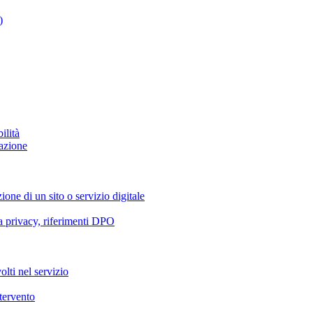
)
ilità
azione
ione di un sito o servizio digitale
va privacy, riferimenti DPO
olti nel servizio
ntervento