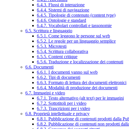
6.4.3. Flussi di interazione
6.4.4. Sistemi di navigazione
6.4.5. Tipologie di contenuto (content type)
6.4.6. Ontologie e standard
6.4.7. Vocabolari controllati e tassonomie
6.5. Scrittura e linguaggio
6.5.1. Come leggono le persone sul web
6.5.2. Le regole per un linguaggio semplice
6.5.3. Microtesti
6.5.4. Scrittura collaborativa
6.5.5. Content critique
6.5.6. Traduzione e localizzazione dei contenuti
6.6. Documenti
6.6.1. I documenti vanno sul web
6.6.2. Tipi di documenti
6.6.3. Formato di lettura dei documenti elettronici
6.6.4. Modalità di produzione dei documenti
6.7. Immagini e video
6.7.1. Testo alternativo (alt text) per le immagini
6.7.2. Sottotitoli per i video
6.7.3. Trascrizioni per i video
6.8. Proprietà intellettuale e privacy
6.8.1. Pubblicazione di contenuti prodotti dalla P
6.8.2. Pubblicazione di contenuti non prodotti dal