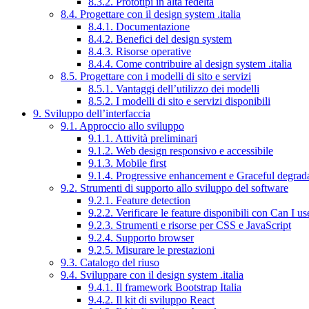
8.3.2. Prototipi in alta fedeltà
8.4. Progettare con il design system .italia
8.4.1. Documentazione
8.4.2. Benefici del design system
8.4.3. Risorse operative
8.4.4. Come contribuire al design system .italia
8.5. Progettare con i modelli di sito e servizi
8.5.1. Vantaggi dell’utilizzo dei modelli
8.5.2. I modelli di sito e servizi disponibili
9. Sviluppo dell’interfaccia
9.1. Approccio allo sviluppo
9.1.1. Attività preliminari
9.1.2. Web design responsivo e accessibile
9.1.3. Mobile first
9.1.4. Progressive enhancement e Graceful degrad
9.2. Strumenti di supporto allo sviluppo del software
9.2.1. Feature detection
9.2.2. Verificare le feature disponibili con Can I us
9.2.3. Strumenti e risorse per CSS e JavaScript
9.2.4. Supporto browser
9.2.5. Misurare le prestazioni
9.3. Catalogo del riuso
9.4. Sviluppare con il design system .italia
9.4.1. Il framework Bootstrap Italia
9.4.2. Il kit di sviluppo React