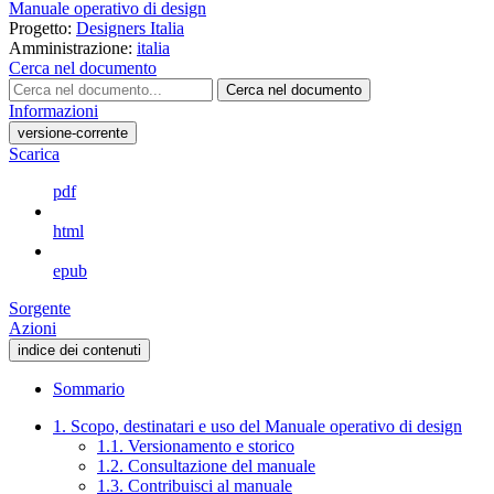
Manuale operativo di design
Progetto:
Designers Italia
Amministrazione:
italia
Cerca nel documento
Cerca nel documento
Informazioni
versione-corrente
Scarica
pdf
html
epub
Sorgente
Azioni
indice dei contenuti
Sommario
1. Scopo, destinatari e uso del Manuale operativo di design
1.1. Versionamento e storico
1.2. Consultazione del manuale
1.3. Contribuisci al manuale