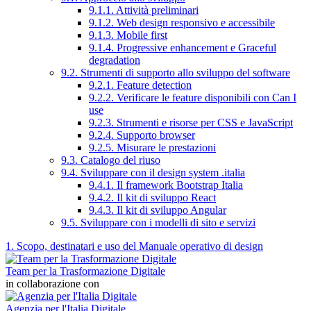
9.1.1. Attività preliminari
9.1.2. Web design responsivo e accessibile
9.1.3. Mobile first
9.1.4. Progressive enhancement e Graceful
degradation
9.2. Strumenti di supporto allo sviluppo del software
9.2.1. Feature detection
9.2.2. Verificare le feature disponibili con Can I
use
9.2.3. Strumenti e risorse per CSS e JavaScript
9.2.4. Supporto browser
9.2.5. Misurare le prestazioni
9.3. Catalogo del riuso
9.4. Sviluppare con il design system .italia
9.4.1. Il framework Bootstrap Italia
9.4.2. Il kit di sviluppo React
9.4.3. Il kit di sviluppo Angular
9.5. Sviluppare con i modelli di sito e servizi
1. Scopo, destinatari e uso del Manuale operativo di design
Team per la Trasformazione Digitale
in collaborazione con
Agenzia per l'Italia Digitale