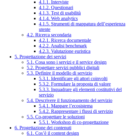
4.1.1. Interviste
4.1.2. Questionari
4.1.3. Test di usabilità
4.1.4. Web analytics
4.1.5. Strumenti di mappatura dell’esperienza
utente
4.2. Ricerca secondaria
4.2.1. Ricerca documentale
4.2.2. Analisi benchmark
4.2.3. Valutazione euristica
5. Progettazione dei servizi
5.1. Cosa sono i servizi e il service design
5.2. Progettare servizi pubblici digitali
5.3. Definire il modello di servizio
5.3.1. Identificare gli attori coinvolti
5.3.2. Formulare la proposta di valore
5.3.3. Inquadrare gli elementi costitutivi del
servizio
5.4. Descrivere il funzionamento del servizio
5.4.1. Mappare l’ecosistema
5.4.2. Rappresentare i flussi di servizio
5.5. Co-progettare le soluzioni
5.5.1. Workshop di co-progettazione
6. Progettazione dei contenuti
6.1. Cos’è il content design