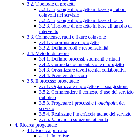
3.2. Tipologie di progetti
3.2.1. Tipologie di progetto in base agli attori
coinvolti nel servizio
3.2.2. Tipologie di progetto in base al focus
3.2.3. Tipologie di progetto in base all’ambito di
intervento
3.3. Competenze, ruoli e figure coinvolte
3.3.1. Coordinatore di progetto
3.3.2. Definire ruoli e responsabilità
3.4. Metodo di lavoro
3.4.1. Definire processi, strumenti e rituali
3.4.2. Curare la documentazione di progetto
3.4.3. Organizzare tavoli tecnici collaborativi
3.4.4. Prendere decisioni
3.5. Il processo progettuale
3.5.1. Organizzare il progetto e la sua gestione
3.5.2. Comprendere il contesto d’uso del servizio
pubblico
3.5.3. Progettare i processi e i
touchpoint
del
servizio
3.5.4. Realizzare l’interfaccia utente del servizio
3.5.5. Validare la soluzione ottenuta
4. Ricerca progettuale
4.1. Ricerca primaria
4.1.1. Interviste