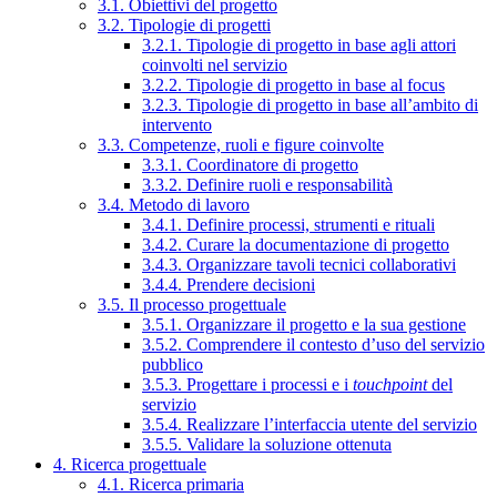
3.1. Obiettivi del progetto
3.2. Tipologie di progetti
3.2.1. Tipologie di progetto in base agli attori
coinvolti nel servizio
3.2.2. Tipologie di progetto in base al focus
3.2.3. Tipologie di progetto in base all’ambito di
intervento
3.3. Competenze, ruoli e figure coinvolte
3.3.1. Coordinatore di progetto
3.3.2. Definire ruoli e responsabilità
3.4. Metodo di lavoro
3.4.1. Definire processi, strumenti e rituali
3.4.2. Curare la documentazione di progetto
3.4.3. Organizzare tavoli tecnici collaborativi
3.4.4. Prendere decisioni
3.5. Il processo progettuale
3.5.1. Organizzare il progetto e la sua gestione
3.5.2. Comprendere il contesto d’uso del servizio
pubblico
3.5.3. Progettare i processi e i
touchpoint
del
servizio
3.5.4. Realizzare l’interfaccia utente del servizio
3.5.5. Validare la soluzione ottenuta
4. Ricerca progettuale
4.1. Ricerca primaria