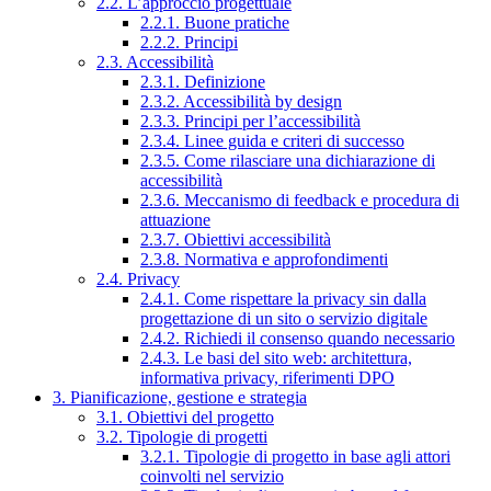
2.2. L’approccio progettuale
2.2.1. Buone pratiche
2.2.2. Principi
2.3. Accessibilità
2.3.1. Definizione
2.3.2. Accessibilità by design
2.3.3. Principi per l’accessibilità
2.3.4. Linee guida e criteri di successo
2.3.5. Come rilasciare una dichiarazione di
accessibilità
2.3.6. Meccanismo di feedback e procedura di
attuazione
2.3.7. Obiettivi accessibilità
2.3.8. Normativa e approfondimenti
2.4. Privacy
2.4.1. Come rispettare la privacy sin dalla
progettazione di un sito o servizio digitale
2.4.2. Richiedi il consenso quando necessario
2.4.3. Le basi del sito web: architettura,
informativa privacy, riferimenti DPO
3. Pianificazione, gestione e strategia
3.1. Obiettivi del progetto
3.2. Tipologie di progetti
3.2.1. Tipologie di progetto in base agli attori
coinvolti nel servizio