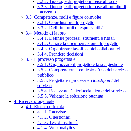
3.2.2. Tipologie di progetto in base al focus
3.2.3. Tipologie di progetto in base all’ambito di
intervento
3.3. Competenze, ruoli e figure coinvolte
3.3.1. Coordinatore di progetto
3.3.2. Definire ruoli e responsabilità
3.4. Metodo di lavoro
3.4.1. Definire processi, strumenti e rituali
3.4.2. Curare la documentazione di progetto
3.4.3. Organizzare tavoli tecnici collaborativi
3.4.4. Prendere decisioni
3.5. Il processo progettuale
3.5.1. Organizzare il progetto e la sua gestione
3.5.2. Comprendere il contesto d’uso del servizio
pubblico
3.5.3. Progettare i processi e i
touchpoint
del
servizio
3.5.4. Realizzare l’interfaccia utente del servizio
3.5.5. Validare la soluzione ottenuta
4. Ricerca progettuale
4.1. Ricerca primaria
4.1.1. Interviste
4.1.2. Questionari
4.1.3. Test di usabilità
4.1.4. Web analytics