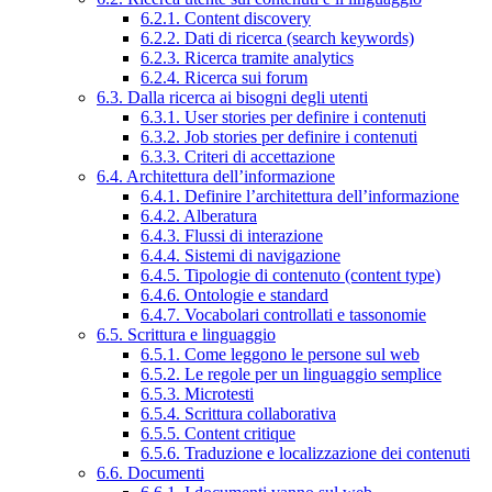
6.2.1. Content discovery
6.2.2. Dati di ricerca (search keywords)
6.2.3. Ricerca tramite analytics
6.2.4. Ricerca sui forum
6.3. Dalla ricerca ai bisogni degli utenti
6.3.1. User stories per definire i contenuti
6.3.2. Job stories per definire i contenuti
6.3.3. Criteri di accettazione
6.4. Architettura dell’informazione
6.4.1. Definire l’architettura dell’informazione
6.4.2. Alberatura
6.4.3. Flussi di interazione
6.4.4. Sistemi di navigazione
6.4.5. Tipologie di contenuto (content type)
6.4.6. Ontologie e standard
6.4.7. Vocabolari controllati e tassonomie
6.5. Scrittura e linguaggio
6.5.1. Come leggono le persone sul web
6.5.2. Le regole per un linguaggio semplice
6.5.3. Microtesti
6.5.4. Scrittura collaborativa
6.5.5. Content critique
6.5.6. Traduzione e localizzazione dei contenuti
6.6. Documenti