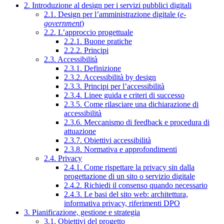
2. Introduzione al design per i servizi pubblici digitali
2.1. Design per l’amministrazione digitale (
e-
government
)
2.2. L’approccio progettuale
2.2.1. Buone pratiche
2.2.2. Principi
2.3. Accessibilità
2.3.1. Definizione
2.3.2. Accessibilità by design
2.3.3. Principi per l’accessibilità
2.3.4. Linee guida e criteri di successo
2.3.5. Come rilasciare una dichiarazione di
accessibilità
2.3.6. Meccanismo di feedback e procedura di
attuazione
2.3.7. Obiettivi accessibilità
2.3.8. Normativa e approfondimenti
2.4. Privacy
2.4.1. Come rispettare la privacy sin dalla
progettazione di un sito o servizio digitale
2.4.2. Richiedi il consenso quando necessario
2.4.3. Le basi del sito web: architettura,
informativa privacy, riferimenti DPO
3. Pianificazione, gestione e strategia
3.1. Obiettivi del progetto