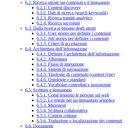
6.2. Ricerca utente sui contenuti e il linguaggio
6.2.1. Content discovery
6.2.2. Dati di ricerca (search keywords)
6.2.3. Ricerca tramite analytics
6.2.4. Ricerca sui forum
6.3. Dalla ricerca ai bisogni degli utenti
6.3.1. User stories per definire i contenuti
6.3.2. Job stories per definire i contenuti
6.3.3. Criteri di accettazione
6.4. Architettura dell’informazione
6.4.1. Definire l’architettura dell’informazione
6.4.2. Alberatura
6.4.3. Flussi di interazione
6.4.4. Sistemi di navigazione
6.4.5. Tipologie di contenuto (content type)
6.4.6. Ontologie e standard
6.4.7. Vocabolari controllati e tassonomie
6.5. Scrittura e linguaggio
6.5.1. Come leggono le persone sul web
6.5.2. Le regole per un linguaggio semplice
6.5.3. Microtesti
6.5.4. Scrittura collaborativa
6.5.5. Content critique
6.5.6. Traduzione e localizzazione dei contenuti
6.6. Documenti