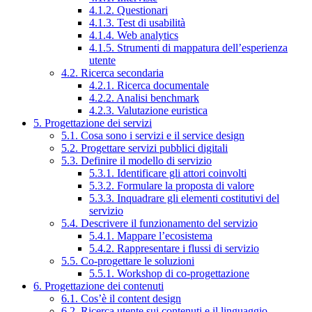
4.1.2. Questionari
4.1.3. Test di usabilità
4.1.4. Web analytics
4.1.5. Strumenti di mappatura dell’esperienza
utente
4.2. Ricerca secondaria
4.2.1. Ricerca documentale
4.2.2. Analisi benchmark
4.2.3. Valutazione euristica
5. Progettazione dei servizi
5.1. Cosa sono i servizi e il service design
5.2. Progettare servizi pubblici digitali
5.3. Definire il modello di servizio
5.3.1. Identificare gli attori coinvolti
5.3.2. Formulare la proposta di valore
5.3.3. Inquadrare gli elementi costitutivi del
servizio
5.4. Descrivere il funzionamento del servizio
5.4.1. Mappare l’ecosistema
5.4.2. Rappresentare i flussi di servizio
5.5. Co-progettare le soluzioni
5.5.1. Workshop di co-progettazione
6. Progettazione dei contenuti
6.1. Cos’è il content design
6.2. Ricerca utente sui contenuti e il linguaggio