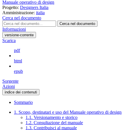
Manuale operativo di design
Progetto:
Designers Italia
Amministrazione:
italia
Cerca nel documento
Cerca nel documento
Informazioni
versione-corrente
Scarica
pdf
html
epub
Sorgente
Azioni
indice dei contenuti
Sommario
1. Scopo, destinatari e uso del Manuale operativo di design
1.1. Versionamento e storico
1.2. Consultazione del manuale
1.3. Contribuisci al manuale