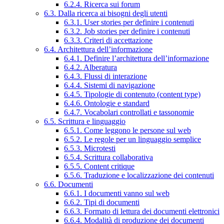
6.2.4. Ricerca sui forum
6.3. Dalla ricerca ai bisogni degli utenti
6.3.1. User stories per definire i contenuti
6.3.2. Job stories per definire i contenuti
6.3.3. Criteri di accettazione
6.4. Architettura dell’informazione
6.4.1. Definire l’architettura dell’informazione
6.4.2. Alberatura
6.4.3. Flussi di interazione
6.4.4. Sistemi di navigazione
6.4.5. Tipologie di contenuto (content type)
6.4.6. Ontologie e standard
6.4.7. Vocabolari controllati e tassonomie
6.5. Scrittura e linguaggio
6.5.1. Come leggono le persone sul web
6.5.2. Le regole per un linguaggio semplice
6.5.3. Microtesti
6.5.4. Scrittura collaborativa
6.5.5. Content critique
6.5.6. Traduzione e localizzazione dei contenuti
6.6. Documenti
6.6.1. I documenti vanno sul web
6.6.2. Tipi di documenti
6.6.3. Formato di lettura dei documenti elettronici
6.6.4. Modalità di produzione dei documenti