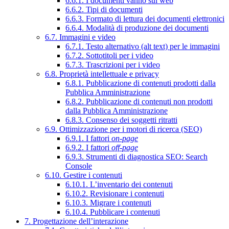
6.6.1. I documenti vanno sul web
6.6.2. Tipi di documenti
6.6.3. Formato di lettura dei documenti elettronici
6.6.4. Modalità di produzione dei documenti
6.7. Immagini e video
6.7.1. Testo alternativo (alt text) per le immagini
6.7.2. Sottotitoli per i video
6.7.3. Trascrizioni per i video
6.8. Proprietà intellettuale e privacy
6.8.1. Pubblicazione di contenuti prodotti dalla
Pubblica Amministrazione
6.8.2. Pubblicazione di contenuti non prodotti
dalla Pubblica Amministrazione
6.8.3. Consenso dei soggetti ritratti
6.9. Ottimizzazione per i motori di ricerca (SEO)
6.9.1. I fattori
on-page
6.9.2. I fattori
off-page
6.9.3. Strumenti di diagnostica SEO: Search
Console
6.10. Gestire i contenuti
6.10.1. L’inventario dei contenuti
6.10.2. Revisionare i contenuti
6.10.3. Migrare i contenuti
6.10.4. Pubblicare i contenuti
7. Progettazione dell’interazione