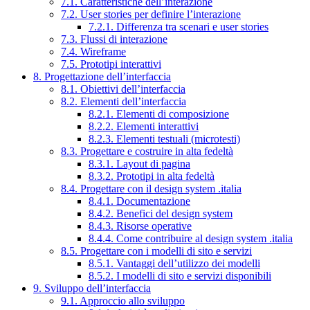
7.1. Caratteristiche dell’interazione
7.2. User stories per definire l’interazione
7.2.1. Differenza tra scenari e user stories
7.3. Flussi di interazione
7.4. Wireframe
7.5. Prototipi interattivi
8. Progettazione dell’interfaccia
8.1. Obiettivi dell’interfaccia
8.2. Elementi dell’interfaccia
8.2.1. Elementi di composizione
8.2.2. Elementi interattivi
8.2.3. Elementi testuali (microtesti)
8.3. Progettare e costruire in alta fedeltà
8.3.1. Layout di pagina
8.3.2. Prototipi in alta fedeltà
8.4. Progettare con il design system .italia
8.4.1. Documentazione
8.4.2. Benefici del design system
8.4.3. Risorse operative
8.4.4. Come contribuire al design system .italia
8.5. Progettare con i modelli di sito e servizi
8.5.1. Vantaggi dell’utilizzo dei modelli
8.5.2. I modelli di sito e servizi disponibili
9. Sviluppo dell’interfaccia
9.1. Approccio allo sviluppo