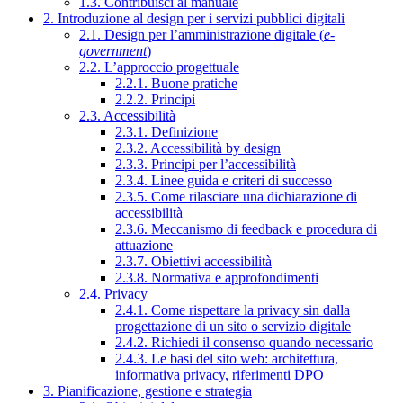
1.3. Contribuisci al manuale
2. Introduzione al design per i servizi pubblici digitali
2.1. Design per l’amministrazione digitale (
e-
government
)
2.2. L’approccio progettuale
2.2.1. Buone pratiche
2.2.2. Principi
2.3. Accessibilità
2.3.1. Definizione
2.3.2. Accessibilità by design
2.3.3. Principi per l’accessibilità
2.3.4. Linee guida e criteri di successo
2.3.5. Come rilasciare una dichiarazione di
accessibilità
2.3.6. Meccanismo di feedback e procedura di
attuazione
2.3.7. Obiettivi accessibilità
2.3.8. Normativa e approfondimenti
2.4. Privacy
2.4.1. Come rispettare la privacy sin dalla
progettazione di un sito o servizio digitale
2.4.2. Richiedi il consenso quando necessario
2.4.3. Le basi del sito web: architettura,
informativa privacy, riferimenti DPO
3. Pianificazione, gestione e strategia