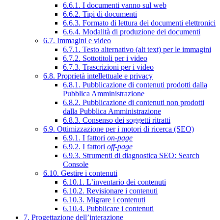
6.6.1. I documenti vanno sul web
6.6.2. Tipi di documenti
6.6.3. Formato di lettura dei documenti elettronici
6.6.4. Modalità di produzione dei documenti
6.7. Immagini e video
6.7.1. Testo alternativo (alt text) per le immagini
6.7.2. Sottotitoli per i video
6.7.3. Trascrizioni per i video
6.8. Proprietà intellettuale e privacy
6.8.1. Pubblicazione di contenuti prodotti dalla
Pubblica Amministrazione
6.8.2. Pubblicazione di contenuti non prodotti
dalla Pubblica Amministrazione
6.8.3. Consenso dei soggetti ritratti
6.9. Ottimizzazione per i motori di ricerca (SEO)
6.9.1. I fattori
on-page
6.9.2. I fattori
off-page
6.9.3. Strumenti di diagnostica SEO: Search
Console
6.10. Gestire i contenuti
6.10.1. L’inventario dei contenuti
6.10.2. Revisionare i contenuti
6.10.3. Migrare i contenuti
6.10.4. Pubblicare i contenuti
7. Progettazione dell’interazione