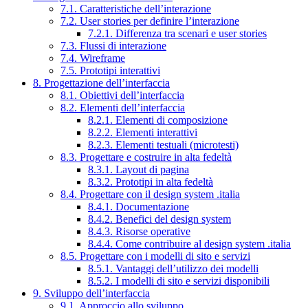
7.1. Caratteristiche dell’interazione
7.2. User stories per definire l’interazione
7.2.1. Differenza tra scenari e user stories
7.3. Flussi di interazione
7.4. Wireframe
7.5. Prototipi interattivi
8. Progettazione dell’interfaccia
8.1. Obiettivi dell’interfaccia
8.2. Elementi dell’interfaccia
8.2.1. Elementi di composizione
8.2.2. Elementi interattivi
8.2.3. Elementi testuali (microtesti)
8.3. Progettare e costruire in alta fedeltà
8.3.1. Layout di pagina
8.3.2. Prototipi in alta fedeltà
8.4. Progettare con il design system .italia
8.4.1. Documentazione
8.4.2. Benefici del design system
8.4.3. Risorse operative
8.4.4. Come contribuire al design system .italia
8.5. Progettare con i modelli di sito e servizi
8.5.1. Vantaggi dell’utilizzo dei modelli
8.5.2. I modelli di sito e servizi disponibili
9. Sviluppo dell’interfaccia
9.1. Approccio allo sviluppo