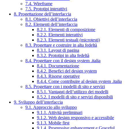
7.4. Wireframe
7.5. Prototipi interattivi
8. Progettazione dell’interfaccia
8.1. Obiettivi dell’interfaccia
8.2. Elementi dell’interfaccia
8.2.1. Elementi di composizione
8.2.2. Elementi interattivi
8.2.3. Elementi testuali (microtesti)
8.3. Progettare e costruire in alta fedeltà
8.3.1. Layout di pagina
8.3.2. Prototipi in alta fedeltà
8.4. Progettare con il design system .italia
8.4.1. Documentazione
8.4.2. Benefici del design system
8.4.3. Risorse operative
8.4.4. Come contribuire al design system .italia
8.5. Progettare con i modelli di sito e servizi
8.5.1. Vantaggi dell’utilizzo dei modelli
8.5.2. I modelli di sito e servizi disponibili
9. Sviluppo dell’interfaccia
9.1. Approccio allo sviluppo
9.1.1. Attività preliminari
9.1.2. Web design responsivo e accessibile
9.1.3. Mobile first
9.1.4. Progressive enhancement e Graceful