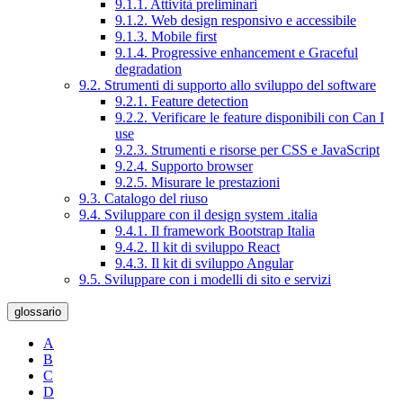
9.1.1. Attività preliminari
9.1.2. Web design responsivo e accessibile
9.1.3. Mobile first
9.1.4. Progressive enhancement e Graceful
degradation
9.2. Strumenti di supporto allo sviluppo del software
9.2.1. Feature detection
9.2.2. Verificare le feature disponibili con Can I
use
9.2.3. Strumenti e risorse per CSS e JavaScript
9.2.4. Supporto browser
9.2.5. Misurare le prestazioni
9.3. Catalogo del riuso
9.4. Sviluppare con il design system .italia
9.4.1. Il framework Bootstrap Italia
9.4.2. Il kit di sviluppo React
9.4.3. Il kit di sviluppo Angular
9.5. Sviluppare con i modelli di sito e servizi
glossario
A
B
C
D