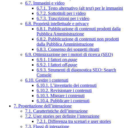
6.7. Immagini e video
6.7.1. Testo alternativo (alt text) per le immagini
6.7.2. Sottotitoli per i video
6.7.3. Trascrizioni per i video
6.8. Proprietà intellettuale e privacy
6.8.1. Pubblicazione di contenuti prodotti dalla
Pubblica Amministrazione
6.8.2. Pubblicazione di contenuti non prodotti
dalla Pubblica Amministrazione
6.8.3. Consenso dei soggetti ritratti
6.9. Ottimizzazione per i motori di ricerca (SEO)
6.9.1. I fattori
on-page
6.9.2. I fattori
off-page
6.9.3. Strumenti di diagnostica SEO: Search
Console
6.10. Gestire i contenuti
6.10.1. L’inventario dei contenuti
6.10.2. Revisionare i contenuti
6.10.3. Migrare i contenuti
6.10.4. Pubblicare i contenuti
7. Progettazione dell’interazione
7.1. Caratteristiche dell’interazione
7.2. User stories per definire l’interazione
7.2.1. Differenza tra scenari e user stories
7.3. Flussi di interazione