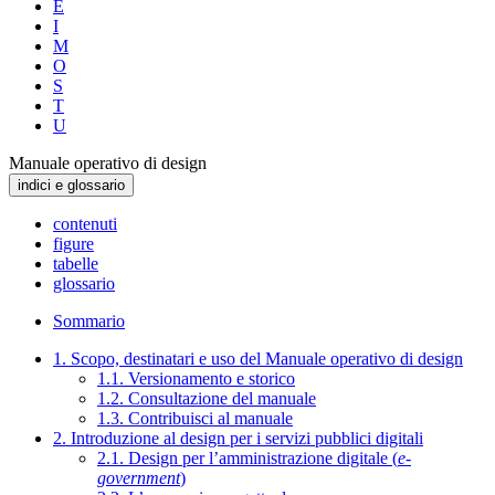
E
I
M
O
S
T
U
Manuale operativo di design
indici e glossario
contenuti
figure
tabelle
glossario
Sommario
1. Scopo, destinatari e uso del Manuale operativo di design
1.1. Versionamento e storico
1.2. Consultazione del manuale
1.3. Contribuisci al manuale
2. Introduzione al design per i servizi pubblici digitali
2.1. Design per l’amministrazione digitale (
e-
government
)