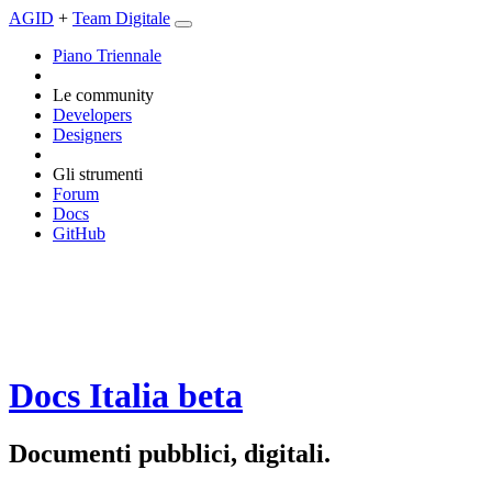
AGID
+
Team Digitale
Piano Triennale
Le community
Developers
Designers
Gli strumenti
Forum
Docs
GitHub
Docs Italia
beta
Documenti pubblici, digitali.