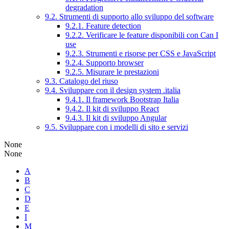
degradation
9.2. Strumenti di supporto allo sviluppo del software
9.2.1. Feature detection
9.2.2. Verificare le feature disponibili con Can I
use
9.2.3. Strumenti e risorse per CSS e JavaScript
9.2.4. Supporto browser
9.2.5. Misurare le prestazioni
9.3. Catalogo del riuso
9.4. Sviluppare con il design system .italia
9.4.1. Il framework Bootstrap Italia
9.4.2. Il kit di sviluppo React
9.4.3. Il kit di sviluppo Angular
9.5. Sviluppare con i modelli di sito e servizi
None
None
A
B
C
D
E
I
M