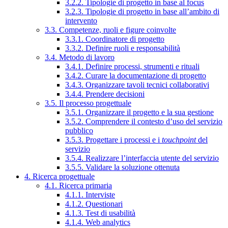
3.2.2. Tipologie di progetto in base al focus
3.2.3. Tipologie di progetto in base all’ambito di
intervento
3.3. Competenze, ruoli e figure coinvolte
3.3.1. Coordinatore di progetto
3.3.2. Definire ruoli e responsabilità
3.4. Metodo di lavoro
3.4.1. Definire processi, strumenti e rituali
3.4.2. Curare la documentazione di progetto
3.4.3. Organizzare tavoli tecnici collaborativi
3.4.4. Prendere decisioni
3.5. Il processo progettuale
3.5.1. Organizzare il progetto e la sua gestione
3.5.2. Comprendere il contesto d’uso del servizio
pubblico
3.5.3. Progettare i processi e i
touchpoint
del
servizio
3.5.4. Realizzare l’interfaccia utente del servizio
3.5.5. Validare la soluzione ottenuta
4. Ricerca progettuale
4.1. Ricerca primaria
4.1.1. Interviste
4.1.2. Questionari
4.1.3. Test di usabilità
4.1.4. Web analytics