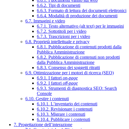
6.6.1. I documenti vanno sul web
6.6.2. Tipi di documenti
6.6.3. Formato di lettura dei documenti elettronici
6.6.4. Modalità di produzione dei documenti
6.7. Immagini e video
6.7.1. Testo alternativo (alt text) per le immagini
6.7.2. Sottotitoli per i video
6.7.3. Trascrizioni per i video
6.8. Proprietà intellettuale e privacy
6.8.1. Pubblicazione di contenuti prodotti dalla
Pubblica Amministrazione
6.8.2. Pubblicazione di contenuti non prodotti
dalla Pubblica Amministrazione
6.8.3. Consenso dei soggetti ritratti
6.9. Ottimizzazione per i motori di ricerca (SEO)
6.9.1. I fattori
on-page
6.9.2. I fattori
off-page
6.9.3. Strumenti di diagnostica SEO: Search
Console
6.10. Gestire i contenuti
6.10.1. L’inventario dei contenuti
6.10.2. Revisionare i contenuti
6.10.3. Migrare i contenuti
6.10.4. Pubblicare i contenuti
7. Progettazione dell’interazione