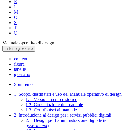
E
I
M
O
S
T
U
Manuale operativo di design
indici e glossario
contenuti
figure
tabelle
glossario
Sommario
1. Scopo, destinatari e uso del Manuale operativo di design
1.1. Versionamento e storico
1.2. Consultazione del manuale
1.3. Contribuisci al manuale
2. Introduzione al design per i servizi pubblici digitali
2.1. Design per l’amministrazione digitale (
e-
government
)