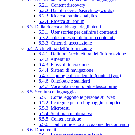
6.2.1. Content discovery
6.2.2. Dati di ricerca (search keywords)
6.2.3. Ricerca tramite analytics
6.2.4. Ricerca sui forum
6.3. Dalla ricerca ai bisogni degli utenti
6.3.1. User stories per definire i contenuti
6.3.2. Job stories per definire i contenuti
6.3.3. Criteri di accettazione
6.4. Architettura dell’informazione
6.4.1. Definire l’architettura dell’informazione
6.4.2. Alberatura
6.4.3. Flussi di interazione
6.4.4. Sistemi di navigazione
6.4.5. Tipologie di contenuto (content type)
6.4.6. Ontologie e standard
6.4.7. Vocabolari controllati e tassonomie
6.5. Scrittura e linguaggio
6.5.1. Come leggono le persone sul web
6.5.2. Le regole per un linguaggio semplice
6.5.3. Microtesti
6.5.4. Scrittura collaborativa
6.5.5. Content critique
6.5.6. Traduzione e localizzazione dei contenuti
6.6. Documenti