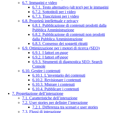
6.7. Immagini e video
6.7.1. Testo alternativo (alt text) per le immagini
6.7.2. Sottotitoli per i video
6.7.3. Trascrizioni per i video
6.8. Proprietà intellettuale e privacy
6.8.1. Pubblicazione di contenuti prodotti dalla
Pubblica Amministrazione
6.8.2. Pubblicazione di contenuti non prodotti
dalla Pubblica Amministrazione
6.8.3. Consenso dei soggetti ritratti
6.9. Ottimizzazione per i motori di ricerca (SEO)
6.9.1. I fattori
on-page
6.9.2. I fattori
off-page
6.9.3. Strumenti di diagnostica SEO: Search
Console
6.10. Gestire i contenuti
6.10.1. L’inventario dei contenuti
6.10.2. Revisionare i contenuti
6.10.3. Migrare i contenuti
6.10.4. Pubblicare i contenuti
7. Progettazione dell’interazione
7.1. Caratteristiche dell’interazione
7.2. User stories per definire l’interazione
7.2.1. Differenza tra scenari e user stories
7.3. Flussi di interazione