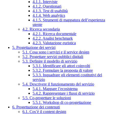
4.1.1. Interviste
4.1.2. Questionari
4.1.3. Test di usabilità
4.1.4. Web analytics
4.1.5. Strumenti di mappatura dell’esperienza
utente
4.2. Ricerca secondaria
4.2.1. Ricerca documentale
4.2.2. Analisi benchmark
4.2.3. Valutazione euristica
5. Progettazione dei servizi
5.1. Cosa sono i servizi e il service design
5.2. Progettare servizi pubblici digitali
5.3. Definire il modello di servizio
5.3.1. Identificare gli attori coinvolti
5.3.2. Formulare la proposta di valore
5.3.3. Inquadrare gli elementi costitutivi del
servizio
5.4. Descrivere il funzionamento del servizio
5.4.1. Mappare l’ecosistema
5.4.2. Rappresentare i flussi di servizio
5.5. Co-progettare le soluzioni
5.5.1. Workshop di co-progettazione
6. Progettazione dei contenuti
6.1. Cos’è il content design