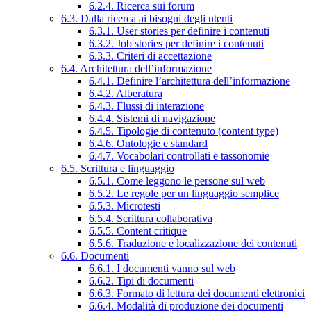
6.2.4. Ricerca sui forum
6.3. Dalla ricerca ai bisogni degli utenti
6.3.1. User stories per definire i contenuti
6.3.2. Job stories per definire i contenuti
6.3.3. Criteri di accettazione
6.4. Architettura dell’informazione
6.4.1. Definire l’architettura dell’informazione
6.4.2. Alberatura
6.4.3. Flussi di interazione
6.4.4. Sistemi di navigazione
6.4.5. Tipologie di contenuto (content type)
6.4.6. Ontologie e standard
6.4.7. Vocabolari controllati e tassonomie
6.5. Scrittura e linguaggio
6.5.1. Come leggono le persone sul web
6.5.2. Le regole per un linguaggio semplice
6.5.3. Microtesti
6.5.4. Scrittura collaborativa
6.5.5. Content critique
6.5.6. Traduzione e localizzazione dei contenuti
6.6. Documenti
6.6.1. I documenti vanno sul web
6.6.2. Tipi di documenti
6.6.3. Formato di lettura dei documenti elettronici
6.6.4. Modalità di produzione dei documenti