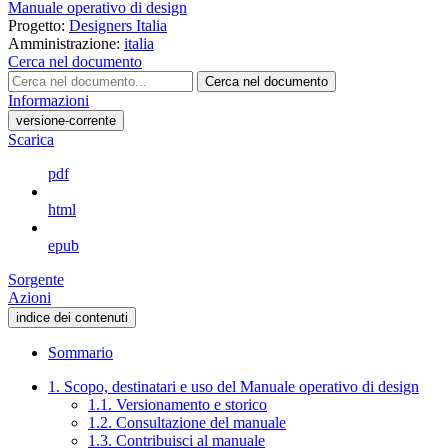
Manuale operativo di design
Progetto:
Designers Italia
Amministrazione:
italia
Cerca nel documento
Cerca nel documento
Informazioni
versione-corrente
Scarica
pdf
html
epub
Sorgente
Azioni
indice dei contenuti
Sommario
1. Scopo, destinatari e uso del Manuale operativo di design
1.1. Versionamento e storico
1.2. Consultazione del manuale
1.3. Contribuisci al manuale