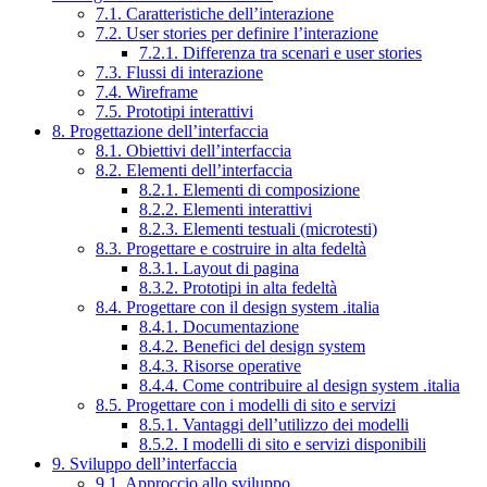
7.1. Caratteristiche dell’interazione
7.2. User stories per definire l’interazione
7.2.1. Differenza tra scenari e user stories
7.3. Flussi di interazione
7.4. Wireframe
7.5. Prototipi interattivi
8. Progettazione dell’interfaccia
8.1. Obiettivi dell’interfaccia
8.2. Elementi dell’interfaccia
8.2.1. Elementi di composizione
8.2.2. Elementi interattivi
8.2.3. Elementi testuali (microtesti)
8.3. Progettare e costruire in alta fedeltà
8.3.1. Layout di pagina
8.3.2. Prototipi in alta fedeltà
8.4. Progettare con il design system .italia
8.4.1. Documentazione
8.4.2. Benefici del design system
8.4.3. Risorse operative
8.4.4. Come contribuire al design system .italia
8.5. Progettare con i modelli di sito e servizi
8.5.1. Vantaggi dell’utilizzo dei modelli
8.5.2. I modelli di sito e servizi disponibili
9. Sviluppo dell’interfaccia
9.1. Approccio allo sviluppo