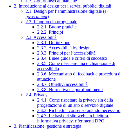
1.3. Contribuisci al manuale
2. Introduzione al design per i servizi pubblici digitali
2.1. Design per l’amministrazione digitale (
e-
government
)
2.2. L’approccio progettuale
2.2.1. Buone pratiche
2.2.2. Principi
2.3. Accessibilità
2.3.1. Definizione
2.3.2. Accessibilità by design
2.3.3. Principi per l’accessibilità
2.3.4. Linee guida e criteri di successo
2.3.5. Come rilasciare una dichiarazione di
accessibilità
2.3.6. Meccanismo di feedback e procedura di
attuazione
2.3.7. Obiettivi accessibilità
2.3.8. Normativa e approfondimenti
2.4. Privacy
2.4.1. Come rispettare la privacy sin dalla
progettazione di un sito o servizio digitale
2.4.2. Richiedi il consenso quando necessario
2.4.3. Le basi del sito web: architettura,
informativa privacy, riferimenti DPO
3. Pianificazione, gestione e strategia