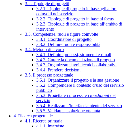
3.2. Tipologie di progetti
3.2.1. Tipologie di progetto in base agli attori
coinvolti nel servizio
3.2.2. Tipologie di progetto in base al focus
3.2.3. Tipologie di progetto in base all’ambito di
intervento
3.3. Competenze, ruoli e figure coinvolte
3.3.1. Coordinatore di progetto
3.3.2. Definire ruoli e responsabilità
3.4. Metodo di lavoro
3.4.1. Definire processi, strumenti e rituali
3.4.2. Curare la documentazione di progetto
3.4.3. Organizzare tavoli tecnici collaborativi
3.4.4. Prendere decisioni
3.5. Il processo progettuale
3.5.1. Organizzare il progetto e la sua gestione
3.5.2. Comprendere il contesto d’uso del servizio
pubblico
3.5.3. Progettare i processi e i
touchpoint
del
servizio
3.5.4. Realizzare l’interfaccia utente del servizio
3.5.5. Validare la soluzione ottenuta
4. Ricerca progettuale
4.1. Ricerca primaria
4.1.1. Interviste