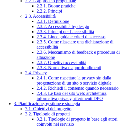
2.2. L’approccio progettuale
2.2.1. Buone pratiche
2.2.2. Principi
2.3. Accessibilità
2.3.1. Definizione
2.3.2. Accessibilità by design
2.3.3. Principi per l’accessibilità
2.3.4. Linee guida e criteri di successo
2.3.5. Come rilasciare una dichiarazione di
accessibilità
2.3.6. Meccanismo di feedback e procedura di
attuazione
2.3.7. Obiettivi accessibilità
2.3.8. Normativa e approfondimenti
2.4. Privacy
2.4.1. Come rispettare la privacy sin dalla
progettazione di un sito o servizio digitale
2.4.2. Richiedi il consenso quando necessario
2.4.3. Le basi del sito web: architettura,
informativa privacy, riferimenti DPO
3. Pianificazione, gestione e strategia
3.1. Obiettivi del progetto
3.2. Tipologie di progetti
3.2.1. Tipologie di progetto in base agli attori
coinvolti nel servizio