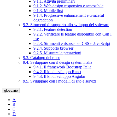
9.1.1. Attività preliminari
9.1.2. Web design responsivo e accessibile
9.1.3. Mobile first
9.1.4. Progressive enhancement e Graceful
degradation
9.2. Strumenti di supporto allo sviluppo del software
9.2.1. Feature detection
9.2.2. Verificare le feature disponibili con Can I
use
9.2.3. Strumenti e risorse per CSS e JavaScript
9.2.4. Supporto browser
9.2.5. Misurare le prestazioni
9.3. Catalogo del riuso
9.4. Sviluppare con il design system .italia
9.4.1. Il framework Bootstrap Italia
9.4.2. Il kit di sviluppo React
9.4.3. Il kit di sviluppo Angular
9.5. Sviluppare con i modelli di sito e servizi
glossario
A
B
C
D