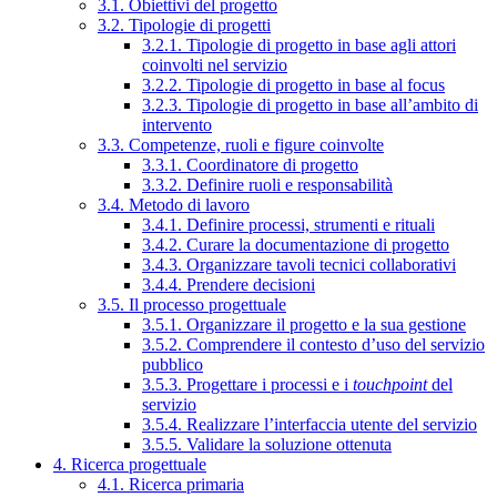
3.1. Obiettivi del progetto
3.2. Tipologie di progetti
3.2.1. Tipologie di progetto in base agli attori
coinvolti nel servizio
3.2.2. Tipologie di progetto in base al focus
3.2.3. Tipologie di progetto in base all’ambito di
intervento
3.3. Competenze, ruoli e figure coinvolte
3.3.1. Coordinatore di progetto
3.3.2. Definire ruoli e responsabilità
3.4. Metodo di lavoro
3.4.1. Definire processi, strumenti e rituali
3.4.2. Curare la documentazione di progetto
3.4.3. Organizzare tavoli tecnici collaborativi
3.4.4. Prendere decisioni
3.5. Il processo progettuale
3.5.1. Organizzare il progetto e la sua gestione
3.5.2. Comprendere il contesto d’uso del servizio
pubblico
3.5.3. Progettare i processi e i
touchpoint
del
servizio
3.5.4. Realizzare l’interfaccia utente del servizio
3.5.5. Validare la soluzione ottenuta
4. Ricerca progettuale
4.1. Ricerca primaria