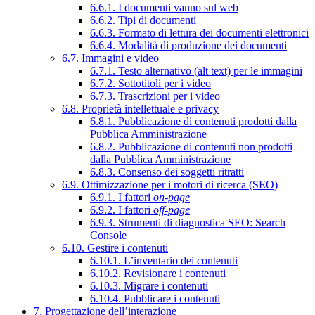
6.6.1. I documenti vanno sul web
6.6.2. Tipi di documenti
6.6.3. Formato di lettura dei documenti elettronici
6.6.4. Modalità di produzione dei documenti
6.7. Immagini e video
6.7.1. Testo alternativo (alt text) per le immagini
6.7.2. Sottotitoli per i video
6.7.3. Trascrizioni per i video
6.8. Proprietà intellettuale e privacy
6.8.1. Pubblicazione di contenuti prodotti dalla
Pubblica Amministrazione
6.8.2. Pubblicazione di contenuti non prodotti
dalla Pubblica Amministrazione
6.8.3. Consenso dei soggetti ritratti
6.9. Ottimizzazione per i motori di ricerca (SEO)
6.9.1. I fattori
on-page
6.9.2. I fattori
off-page
6.9.3. Strumenti di diagnostica SEO: Search
Console
6.10. Gestire i contenuti
6.10.1. L’inventario dei contenuti
6.10.2. Revisionare i contenuti
6.10.3. Migrare i contenuti
6.10.4. Pubblicare i contenuti
7. Progettazione dell’interazione