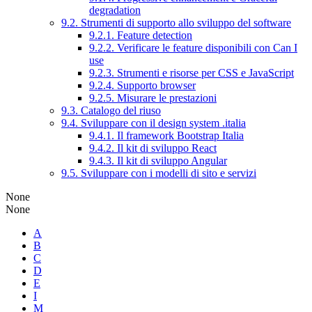
degradation
9.2. Strumenti di supporto allo sviluppo del software
9.2.1. Feature detection
9.2.2. Verificare le feature disponibili con Can I
use
9.2.3. Strumenti e risorse per CSS e JavaScript
9.2.4. Supporto browser
9.2.5. Misurare le prestazioni
9.3. Catalogo del riuso
9.4. Sviluppare con il design system .italia
9.4.1. Il framework Bootstrap Italia
9.4.2. Il kit di sviluppo React
9.4.3. Il kit di sviluppo Angular
9.5. Sviluppare con i modelli di sito e servizi
None
None
A
B
C
D
E
I
M