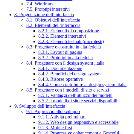
7.4. Wireframe
7.5. Prototipi interattivi
8. Progettazione dell’interfaccia
8.1. Obiettivi dell’interfaccia
8.2. Elementi dell’interfaccia
8.2.1. Elementi di composizione
8.2.2. Elementi interattivi
8.2.3. Elementi testuali (microtesti)
8.3. Progettare e costruire in alta fedeltà
8.3.1. Layout di pagina
8.3.2. Prototipi in alta fedeltà
8.4. Progettare con il design system .italia
8.4.1. Documentazione
8.4.2. Benefici del design system
8.4.3. Risorse operative
8.4.4. Come contribuire al design system .italia
8.5. Progettare con i modelli di sito e servizi
8.5.1. Vantaggi dell’utilizzo dei modelli
8.5.2. I modelli di sito e servizi disponibili
9. Sviluppo dell’interfaccia
9.1. Approccio allo sviluppo
9.1.1. Attività preliminari
9.1.2. Web design responsivo e accessibile
9.1.3. Mobile first
9.1.4. Progressive enhancement e Graceful