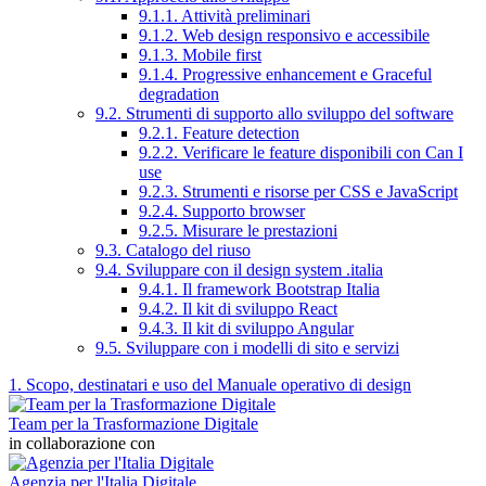
9.1.1. Attività preliminari
9.1.2. Web design responsivo e accessibile
9.1.3. Mobile first
9.1.4. Progressive enhancement e Graceful
degradation
9.2. Strumenti di supporto allo sviluppo del software
9.2.1. Feature detection
9.2.2. Verificare le feature disponibili con Can I
use
9.2.3. Strumenti e risorse per CSS e JavaScript
9.2.4. Supporto browser
9.2.5. Misurare le prestazioni
9.3. Catalogo del riuso
9.4. Sviluppare con il design system .italia
9.4.1. Il framework Bootstrap Italia
9.4.2. Il kit di sviluppo React
9.4.3. Il kit di sviluppo Angular
9.5. Sviluppare con i modelli di sito e servizi
1. Scopo, destinatari e uso del Manuale operativo di design
Team per la Trasformazione Digitale
in collaborazione con
Agenzia per l'Italia Digitale