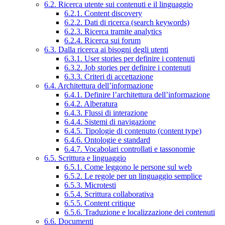
6.2. Ricerca utente sui contenuti e il linguaggio
6.2.1. Content discovery
6.2.2. Dati di ricerca (search keywords)
6.2.3. Ricerca tramite analytics
6.2.4. Ricerca sui forum
6.3. Dalla ricerca ai bisogni degli utenti
6.3.1. User stories per definire i contenuti
6.3.2. Job stories per definire i contenuti
6.3.3. Criteri di accettazione
6.4. Architettura dell’informazione
6.4.1. Definire l’architettura dell’informazione
6.4.2. Alberatura
6.4.3. Flussi di interazione
6.4.4. Sistemi di navigazione
6.4.5. Tipologie di contenuto (content type)
6.4.6. Ontologie e standard
6.4.7. Vocabolari controllati e tassonomie
6.5. Scrittura e linguaggio
6.5.1. Come leggono le persone sul web
6.5.2. Le regole per un linguaggio semplice
6.5.3. Microtesti
6.5.4. Scrittura collaborativa
6.5.5. Content critique
6.5.6. Traduzione e localizzazione dei contenuti
6.6. Documenti