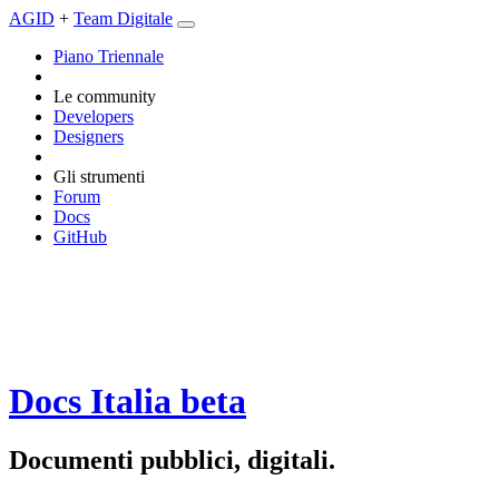
AGID
+
Team Digitale
Piano Triennale
Le community
Developers
Designers
Gli strumenti
Forum
Docs
GitHub
Docs Italia
beta
Documenti pubblici, digitali.