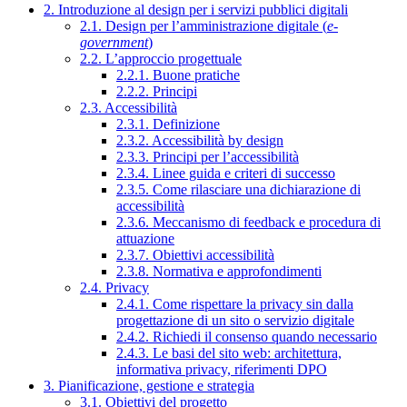
2. Introduzione al design per i servizi pubblici digitali
2.1. Design per l’amministrazione digitale (
e-
government
)
2.2. L’approccio progettuale
2.2.1. Buone pratiche
2.2.2. Principi
2.3. Accessibilità
2.3.1. Definizione
2.3.2. Accessibilità by design
2.3.3. Principi per l’accessibilità
2.3.4. Linee guida e criteri di successo
2.3.5. Come rilasciare una dichiarazione di
accessibilità
2.3.6. Meccanismo di feedback e procedura di
attuazione
2.3.7. Obiettivi accessibilità
2.3.8. Normativa e approfondimenti
2.4. Privacy
2.4.1. Come rispettare la privacy sin dalla
progettazione di un sito o servizio digitale
2.4.2. Richiedi il consenso quando necessario
2.4.3. Le basi del sito web: architettura,
informativa privacy, riferimenti DPO
3. Pianificazione, gestione e strategia
3.1. Obiettivi del progetto