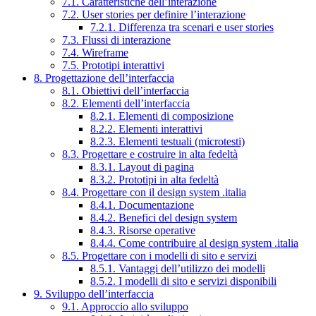
7.1. Caratteristiche dell’interazione
7.2. User stories per definire l’interazione
7.2.1. Differenza tra scenari e user stories
7.3. Flussi di interazione
7.4. Wireframe
7.5. Prototipi interattivi
8. Progettazione dell’interfaccia
8.1. Obiettivi dell’interfaccia
8.2. Elementi dell’interfaccia
8.2.1. Elementi di composizione
8.2.2. Elementi interattivi
8.2.3. Elementi testuali (microtesti)
8.3. Progettare e costruire in alta fedeltà
8.3.1. Layout di pagina
8.3.2. Prototipi in alta fedeltà
8.4. Progettare con il design system .italia
8.4.1. Documentazione
8.4.2. Benefici del design system
8.4.3. Risorse operative
8.4.4. Come contribuire al design system .italia
8.5. Progettare con i modelli di sito e servizi
8.5.1. Vantaggi dell’utilizzo dei modelli
8.5.2. I modelli di sito e servizi disponibili
9. Sviluppo dell’interfaccia
9.1. Approccio allo sviluppo