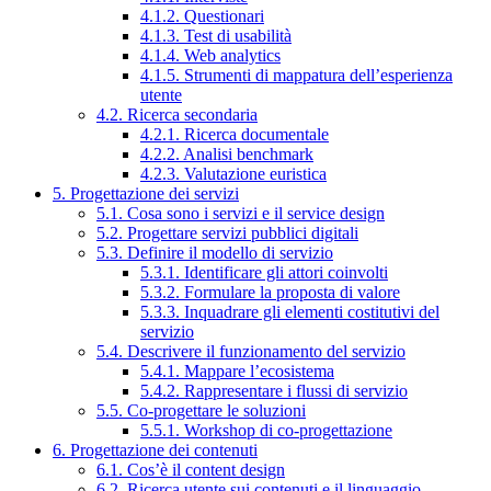
4.1.2. Questionari
4.1.3. Test di usabilità
4.1.4. Web analytics
4.1.5. Strumenti di mappatura dell’esperienza
utente
4.2. Ricerca secondaria
4.2.1. Ricerca documentale
4.2.2. Analisi benchmark
4.2.3. Valutazione euristica
5. Progettazione dei servizi
5.1. Cosa sono i servizi e il service design
5.2. Progettare servizi pubblici digitali
5.3. Definire il modello di servizio
5.3.1. Identificare gli attori coinvolti
5.3.2. Formulare la proposta di valore
5.3.3. Inquadrare gli elementi costitutivi del
servizio
5.4. Descrivere il funzionamento del servizio
5.4.1. Mappare l’ecosistema
5.4.2. Rappresentare i flussi di servizio
5.5. Co-progettare le soluzioni
5.5.1. Workshop di co-progettazione
6. Progettazione dei contenuti
6.1. Cos’è il content design
6.2. Ricerca utente sui contenuti e il linguaggio