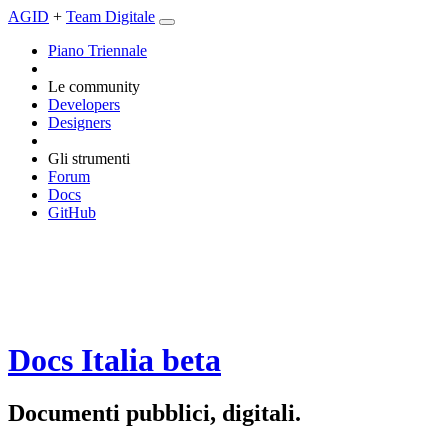
AGID
+
Team Digitale
Piano Triennale
Le community
Developers
Designers
Gli strumenti
Forum
Docs
GitHub
Docs Italia
beta
Documenti pubblici, digitali.