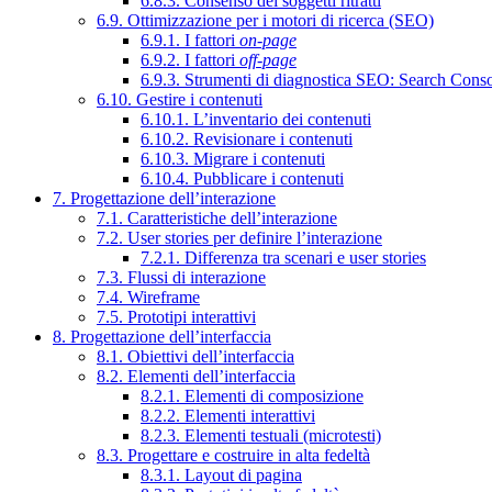
6.8.3. Consenso dei soggetti ritratti
6.9. Ottimizzazione per i motori di ricerca (SEO)
6.9.1. I fattori
on-page
6.9.2. I fattori
off-page
6.9.3. Strumenti di diagnostica SEO: Search Cons
6.10. Gestire i contenuti
6.10.1. L’inventario dei contenuti
6.10.2. Revisionare i contenuti
6.10.3. Migrare i contenuti
6.10.4. Pubblicare i contenuti
7. Progettazione dell’interazione
7.1. Caratteristiche dell’interazione
7.2. User stories per definire l’interazione
7.2.1. Differenza tra scenari e user stories
7.3. Flussi di interazione
7.4. Wireframe
7.5. Prototipi interattivi
8. Progettazione dell’interfaccia
8.1. Obiettivi dell’interfaccia
8.2. Elementi dell’interfaccia
8.2.1. Elementi di composizione
8.2.2. Elementi interattivi
8.2.3. Elementi testuali (microtesti)
8.3. Progettare e costruire in alta fedeltà
8.3.1. Layout di pagina