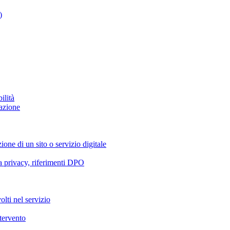
)
ilità
azione
ione di un sito o servizio digitale
va privacy, riferimenti DPO
olti nel servizio
ntervento