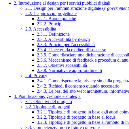
2. Introduzione al design per i servizi pubblici digitali
2.1. Design per l’amministrazione digitale (
e-government
2.2. L’approccio progettuale
2.2.1. Buone pratiche
2.2.2. Principi
2.3. Accessibilità
2.3.1. Definizione
2.3.2. Accessibilità by design
2.3.3. Principi per l’accessibilità
2.3.4. Linee guida e criteri di successo
2.3.5. Come rilasciare una dichiarazione di accessib
2.3.6. Meccanismo di feedback e procedura di attu
2.3.7. Obiettivi accessibilità
2.3.8. Normativa e approfondimenti
2.4. Privacy
2.4.1. Come rispettare la privacy sin dalla progettaz
2.4.2. Richiedi il consenso quando necessario
2.4.3. Le basi del sito web: architettura, informati
3. Pianificazione, gestione e strategia
3.1. Obiettivi del progetto
3.2. Tipologie di progetti
3.2.1. Tipologie di progetto in base agli attori coinv
3.2.2. Tipologie di progetto in base al focus
3.2.3. Tipologie di progetto in base all’ambito di i
3.3. Competenze, ruoli e figure coinvolte