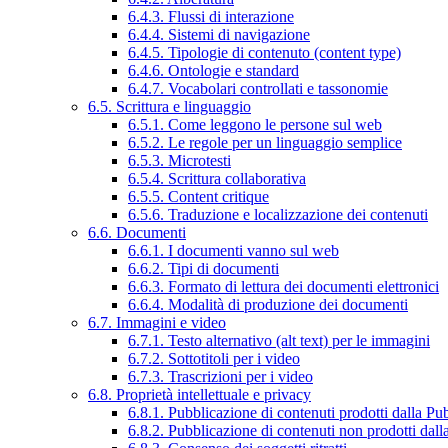
6.4.3. Flussi di interazione
6.4.4. Sistemi di navigazione
6.4.5. Tipologie di contenuto (content type)
6.4.6. Ontologie e standard
6.4.7. Vocabolari controllati e tassonomie
6.5. Scrittura e linguaggio
6.5.1. Come leggono le persone sul web
6.5.2. Le regole per un linguaggio semplice
6.5.3. Microtesti
6.5.4. Scrittura collaborativa
6.5.5. Content critique
6.5.6. Traduzione e localizzazione dei contenuti
6.6. Documenti
6.6.1. I documenti vanno sul web
6.6.2. Tipi di documenti
6.6.3. Formato di lettura dei documenti elettronici
6.6.4. Modalità di produzione dei documenti
6.7. Immagini e video
6.7.1. Testo alternativo (alt text) per le immagini
6.7.2. Sottotitoli per i video
6.7.3. Trascrizioni per i video
6.8. Proprietà intellettuale e privacy
6.8.1. Pubblicazione di contenuti prodotti dalla P
6.8.2. Pubblicazione di contenuti non prodotti dal