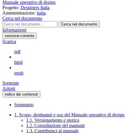
Manuale operativo di design
Progetto:
Designers Italia
Amministrazione:
italia
Cerca nel documento
Cerca nel documento
Informazioni
versione-corrente
Scarica
pdf
html
epub
Sorgente
Azioni
indice dei contenuti
Sommario
1. Scopo, destinatari e uso del Manuale operativo di design
1.1. Versionamento e storico
1.2. Consultazione del manuale
1.3. Contribuisci al manuale