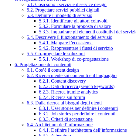
5.1. Cosa sono i servizi e il service design
5.2. Progettare servizi pubblici digitali
5.3. Definire il modello di servizio
5.3.1. Identificare gli attori coinvolti
5.3.2. Formulare la proposta di valore
5.3.3. Inquadrare gli elementi costitutivi del serviz
5.4. Descrivere il funzionamento del servizio
5.4.1. Mappare l’ecosistema
5.4.2. Rappresentare i flussi di servizio
5.5. Co-progettare le soluzioni
5.5.1. Workshop di co-progettazione
6. Progettazione dei contenuti
6.1. Cos’è il content design
6.2. Ricerca utente sui contenuti e il linguaggio
6.2.1. Content discovery
6.2.2. Dati di ricerca (search keywords)
6.2.3. Ricerca tramite analytics
6.2.4. Ricerca sui forum
6.3. Dalla ricerca ai bisogni degli utenti
6.3.1. User stories per definire i contenuti
6.3.2. Job stories per definire i contenuti
6.3.3. Criteri di accettazione
6.4. Architettura dell’informazione
6.4.1. Definire l’architettura dell’informazione
6.4.2. Alberatura