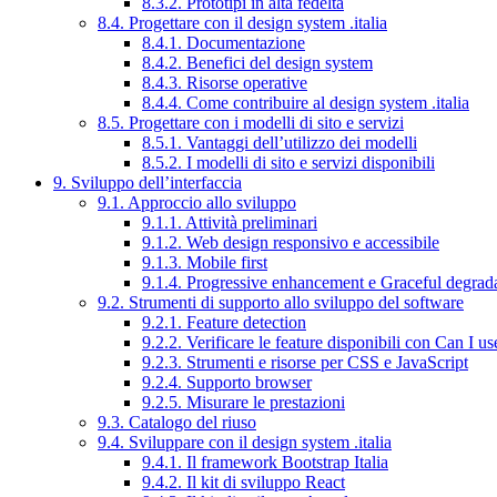
8.3.2. Prototipi in alta fedeltà
8.4. Progettare con il design system .italia
8.4.1. Documentazione
8.4.2. Benefici del design system
8.4.3. Risorse operative
8.4.4. Come contribuire al design system .italia
8.5. Progettare con i modelli di sito e servizi
8.5.1. Vantaggi dell’utilizzo dei modelli
8.5.2. I modelli di sito e servizi disponibili
9. Sviluppo dell’interfaccia
9.1. Approccio allo sviluppo
9.1.1. Attività preliminari
9.1.2. Web design responsivo e accessibile
9.1.3. Mobile first
9.1.4. Progressive enhancement e Graceful degrad
9.2. Strumenti di supporto allo sviluppo del software
9.2.1. Feature detection
9.2.2. Verificare le feature disponibili con Can I us
9.2.3. Strumenti e risorse per CSS e JavaScript
9.2.4. Supporto browser
9.2.5. Misurare le prestazioni
9.3. Catalogo del riuso
9.4. Sviluppare con il design system .italia
9.4.1. Il framework Bootstrap Italia
9.4.2. Il kit di sviluppo React