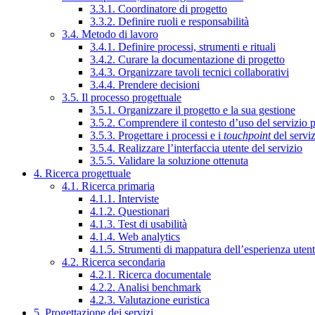
3.3.1. Coordinatore di progetto
3.3.2. Definire ruoli e responsabilità
3.4. Metodo di lavoro
3.4.1. Definire processi, strumenti e rituali
3.4.2. Curare la documentazione di progetto
3.4.3. Organizzare tavoli tecnici collaborativi
3.4.4. Prendere decisioni
3.5. Il processo progettuale
3.5.1. Organizzare il progetto e la sua gestione
3.5.2. Comprendere il contesto d’uso del servizio 
3.5.3. Progettare i processi e i
touchpoint
del servi
3.5.4. Realizzare l’interfaccia utente del servizio
3.5.5. Validare la soluzione ottenuta
4. Ricerca progettuale
4.1. Ricerca primaria
4.1.1. Interviste
4.1.2. Questionari
4.1.3. Test di usabilità
4.1.4. Web analytics
4.1.5. Strumenti di mappatura dell’esperienza uten
4.2. Ricerca secondaria
4.2.1. Ricerca documentale
4.2.2. Analisi benchmark
4.2.3. Valutazione euristica
5. Progettazione dei servizi