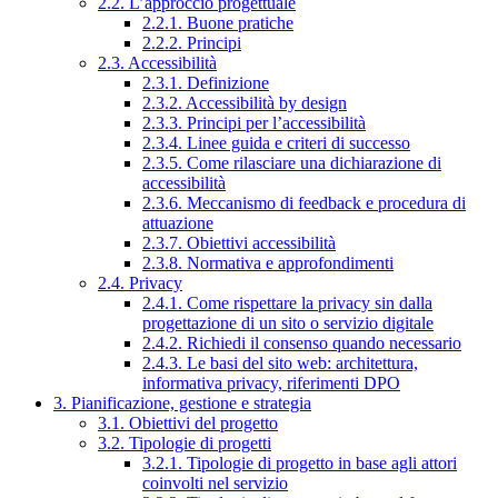
2.2. L’approccio progettuale
2.2.1. Buone pratiche
2.2.2. Principi
2.3. Accessibilità
2.3.1. Definizione
2.3.2. Accessibilità by design
2.3.3. Principi per l’accessibilità
2.3.4. Linee guida e criteri di successo
2.3.5. Come rilasciare una dichiarazione di
accessibilità
2.3.6. Meccanismo di feedback e procedura di
attuazione
2.3.7. Obiettivi accessibilità
2.3.8. Normativa e approfondimenti
2.4. Privacy
2.4.1. Come rispettare la privacy sin dalla
progettazione di un sito o servizio digitale
2.4.2. Richiedi il consenso quando necessario
2.4.3. Le basi del sito web: architettura,
informativa privacy, riferimenti DPO
3. Pianificazione, gestione e strategia
3.1. Obiettivi del progetto
3.2. Tipologie di progetti
3.2.1. Tipologie di progetto in base agli attori
coinvolti nel servizio