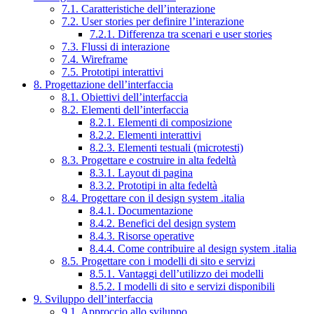
7.1. Caratteristiche dell’interazione
7.2. User stories per definire l’interazione
7.2.1. Differenza tra scenari e user stories
7.3. Flussi di interazione
7.4. Wireframe
7.5. Prototipi interattivi
8. Progettazione dell’interfaccia
8.1. Obiettivi dell’interfaccia
8.2. Elementi dell’interfaccia
8.2.1. Elementi di composizione
8.2.2. Elementi interattivi
8.2.3. Elementi testuali (microtesti)
8.3. Progettare e costruire in alta fedeltà
8.3.1. Layout di pagina
8.3.2. Prototipi in alta fedeltà
8.4. Progettare con il design system .italia
8.4.1. Documentazione
8.4.2. Benefici del design system
8.4.3. Risorse operative
8.4.4. Come contribuire al design system .italia
8.5. Progettare con i modelli di sito e servizi
8.5.1. Vantaggi dell’utilizzo dei modelli
8.5.2. I modelli di sito e servizi disponibili
9. Sviluppo dell’interfaccia
9.1. Approccio allo sviluppo