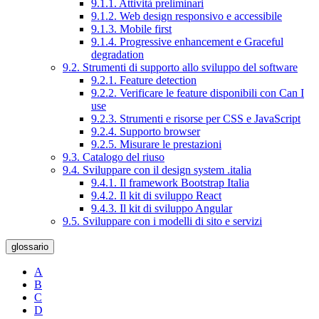
9.1.1. Attività preliminari
9.1.2. Web design responsivo e accessibile
9.1.3. Mobile first
9.1.4. Progressive enhancement e Graceful
degradation
9.2. Strumenti di supporto allo sviluppo del software
9.2.1. Feature detection
9.2.2. Verificare le feature disponibili con Can I
use
9.2.3. Strumenti e risorse per CSS e JavaScript
9.2.4. Supporto browser
9.2.5. Misurare le prestazioni
9.3. Catalogo del riuso
9.4. Sviluppare con il design system .italia
9.4.1. Il framework Bootstrap Italia
9.4.2. Il kit di sviluppo React
9.4.3. Il kit di sviluppo Angular
9.5. Sviluppare con i modelli di sito e servizi
glossario
A
B
C
D