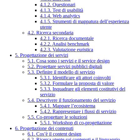
4.1.2. Questionari
4.1.3. Test di usabilità
4.1.4. Web analytics
4.1.5. Strumenti di mappatura dell’esperienza
utente
4.2. Ricerca secondaria
4.2.1. Ricerca documentale
4.2.2. Analisi benchmark
4.2.3. Valutazione euristica
5. Progettazione dei servizi
5.1. Cosa sono i servizi e il service design
5.2. Progettare servizi pubblici digitali
5.3. Definire il modello di servizio
5.3.1. Identificare gli attori coinvolti
5.3.2. Formulare la proposta di valore
5.3.3. Inquadrare gli elementi costitutivi del
servizio
5.4. Descrivere il funzionamento del servizio
5.4.1. Mappare l’ecosistema
5.4.2. Rappresentare i flussi di servizio
5.5. Co-progettare le soluzioni
5.5.1. Workshop di co-progettazione
6. Progettazione dei contenuti
6.1. Cos’è il content design
6.2. Ricerca utente sui contenuti e il linguaggio