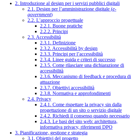
2. Introduzione al design per i servizi pubblici digitali
2.1. Design per l’amministrazione digitale (
e-
government
)
2.2. L’approccio progettuale
2.2.1. Buone pratiche
2.2.2. Principi
2.3. Accessibilità
2.3.1. Definizione
2.3.2. Accessibilità by design
2.3.3. Principi per l’accessibilità
2.3.4. Linee guida e criteri di successo
2.3.5. Come rilasciare una dichiarazione di
accessibilità
2.3.6. Meccanismo di feedback e procedura di
attuazione
2.3.7. Obiettivi accessibilità
2.3.8. Normativa e approfondimenti
2.4. Privacy
2.4.1. Come rispettare la privacy sin dalla
progettazione di un sito o servizio digitale
2.4.2. Richiedi il consenso quando necessario
2.4.3. Le basi del sito web: architettura,
informativa privacy, riferimenti DPO
3. Pianificazione, gestione e strategia
3.1. Obiettivi del progetto