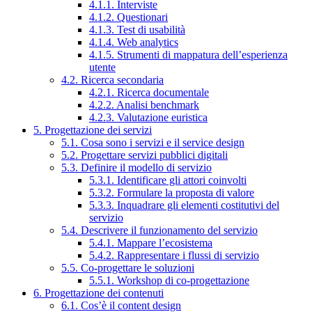
4.1.1. Interviste
4.1.2. Questionari
4.1.3. Test di usabilità
4.1.4. Web analytics
4.1.5. Strumenti di mappatura dell’esperienza
utente
4.2. Ricerca secondaria
4.2.1. Ricerca documentale
4.2.2. Analisi benchmark
4.2.3. Valutazione euristica
5. Progettazione dei servizi
5.1. Cosa sono i servizi e il service design
5.2. Progettare servizi pubblici digitali
5.3. Definire il modello di servizio
5.3.1. Identificare gli attori coinvolti
5.3.2. Formulare la proposta di valore
5.3.3. Inquadrare gli elementi costitutivi del
servizio
5.4. Descrivere il funzionamento del servizio
5.4.1. Mappare l’ecosistema
5.4.2. Rappresentare i flussi di servizio
5.5. Co-progettare le soluzioni
5.5.1. Workshop di co-progettazione
6. Progettazione dei contenuti
6.1. Cos’è il content design