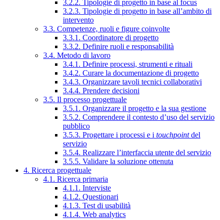
3.2.2. Tipologie di progetto in base al focus
3.2.3. Tipologie di progetto in base all’ambito di
intervento
3.3. Competenze, ruoli e figure coinvolte
3.3.1. Coordinatore di progetto
3.3.2. Definire ruoli e responsabilità
3.4. Metodo di lavoro
3.4.1. Definire processi, strumenti e rituali
3.4.2. Curare la documentazione di progetto
3.4.3. Organizzare tavoli tecnici collaborativi
3.4.4. Prendere decisioni
3.5. Il processo progettuale
3.5.1. Organizzare il progetto e la sua gestione
3.5.2. Comprendere il contesto d’uso del servizio
pubblico
3.5.3. Progettare i processi e i
touchpoint
del
servizio
3.5.4. Realizzare l’interfaccia utente del servizio
3.5.5. Validare la soluzione ottenuta
4. Ricerca progettuale
4.1. Ricerca primaria
4.1.1. Interviste
4.1.2. Questionari
4.1.3. Test di usabilità
4.1.4. Web analytics