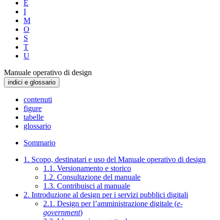
E
I
M
O
S
T
U
Manuale operativo di design
indici e glossario
contenuti
figure
tabelle
glossario
Sommario
1. Scopo, destinatari e uso del Manuale operativo di design
1.1. Versionamento e storico
1.2. Consultazione del manuale
1.3. Contribuisci al manuale
2. Introduzione al design per i servizi pubblici digitali
2.1. Design per l’amministrazione digitale (
e-
government
)