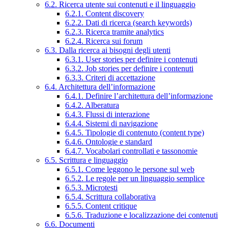
6.2. Ricerca utente sui contenuti e il linguaggio
6.2.1. Content discovery
6.2.2. Dati di ricerca (search keywords)
6.2.3. Ricerca tramite analytics
6.2.4. Ricerca sui forum
6.3. Dalla ricerca ai bisogni degli utenti
6.3.1. User stories per definire i contenuti
6.3.2. Job stories per definire i contenuti
6.3.3. Criteri di accettazione
6.4. Architettura dell’informazione
6.4.1. Definire l’architettura dell’informazione
6.4.2. Alberatura
6.4.3. Flussi di interazione
6.4.4. Sistemi di navigazione
6.4.5. Tipologie di contenuto (content type)
6.4.6. Ontologie e standard
6.4.7. Vocabolari controllati e tassonomie
6.5. Scrittura e linguaggio
6.5.1. Come leggono le persone sul web
6.5.2. Le regole per un linguaggio semplice
6.5.3. Microtesti
6.5.4. Scrittura collaborativa
6.5.5. Content critique
6.5.6. Traduzione e localizzazione dei contenuti
6.6. Documenti