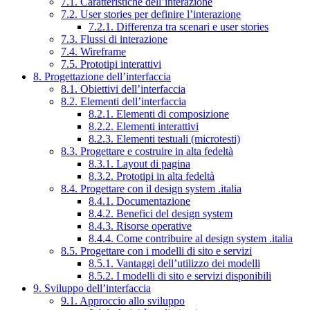
7.1. Caratteristiche dell’interazione
7.2. User stories per definire l’interazione
7.2.1. Differenza tra scenari e user stories
7.3. Flussi di interazione
7.4. Wireframe
7.5. Prototipi interattivi
8. Progettazione dell’interfaccia
8.1. Obiettivi dell’interfaccia
8.2. Elementi dell’interfaccia
8.2.1. Elementi di composizione
8.2.2. Elementi interattivi
8.2.3. Elementi testuali (microtesti)
8.3. Progettare e costruire in alta fedeltà
8.3.1. Layout di pagina
8.3.2. Prototipi in alta fedeltà
8.4. Progettare con il design system .italia
8.4.1. Documentazione
8.4.2. Benefici del design system
8.4.3. Risorse operative
8.4.4. Come contribuire al design system .italia
8.5. Progettare con i modelli di sito e servizi
8.5.1. Vantaggi dell’utilizzo dei modelli
8.5.2. I modelli di sito e servizi disponibili
9. Sviluppo dell’interfaccia
9.1. Approccio allo sviluppo