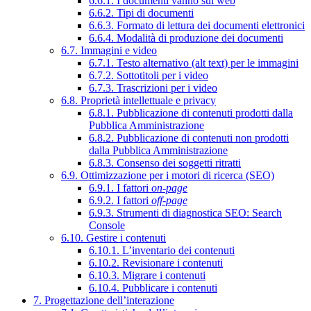
6.6.1. I documenti vanno sul web
6.6.2. Tipi di documenti
6.6.3. Formato di lettura dei documenti elettronici
6.6.4. Modalità di produzione dei documenti
6.7. Immagini e video
6.7.1. Testo alternativo (alt text) per le immagini
6.7.2. Sottotitoli per i video
6.7.3. Trascrizioni per i video
6.8. Proprietà intellettuale e privacy
6.8.1. Pubblicazione di contenuti prodotti dalla
Pubblica Amministrazione
6.8.2. Pubblicazione di contenuti non prodotti
dalla Pubblica Amministrazione
6.8.3. Consenso dei soggetti ritratti
6.9. Ottimizzazione per i motori di ricerca (SEO)
6.9.1. I fattori
on-page
6.9.2. I fattori
off-page
6.9.3. Strumenti di diagnostica SEO: Search
Console
6.10. Gestire i contenuti
6.10.1. L’inventario dei contenuti
6.10.2. Revisionare i contenuti
6.10.3. Migrare i contenuti
6.10.4. Pubblicare i contenuti
7. Progettazione dell’interazione