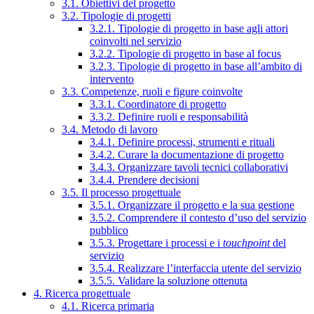
3.1. Obiettivi del progetto
3.2. Tipologie di progetti
3.2.1. Tipologie di progetto in base agli attori
coinvolti nel servizio
3.2.2. Tipologie di progetto in base al focus
3.2.3. Tipologie di progetto in base all’ambito di
intervento
3.3. Competenze, ruoli e figure coinvolte
3.3.1. Coordinatore di progetto
3.3.2. Definire ruoli e responsabilità
3.4. Metodo di lavoro
3.4.1. Definire processi, strumenti e rituali
3.4.2. Curare la documentazione di progetto
3.4.3. Organizzare tavoli tecnici collaborativi
3.4.4. Prendere decisioni
3.5. Il processo progettuale
3.5.1. Organizzare il progetto e la sua gestione
3.5.2. Comprendere il contesto d’uso del servizio
pubblico
3.5.3. Progettare i processi e i
touchpoint
del
servizio
3.5.4. Realizzare l’interfaccia utente del servizio
3.5.5. Validare la soluzione ottenuta
4. Ricerca progettuale
4.1. Ricerca primaria