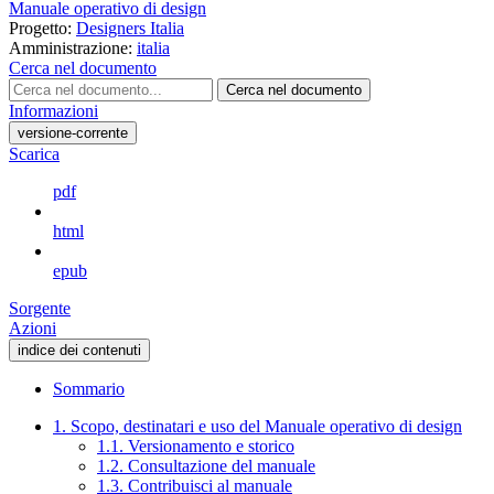
Manuale operativo di design
Progetto:
Designers Italia
Amministrazione:
italia
Cerca nel documento
Cerca nel documento
Informazioni
versione-corrente
Scarica
pdf
html
epub
Sorgente
Azioni
indice dei contenuti
Sommario
1. Scopo, destinatari e uso del Manuale operativo di design
1.1. Versionamento e storico
1.2. Consultazione del manuale
1.3. Contribuisci al manuale