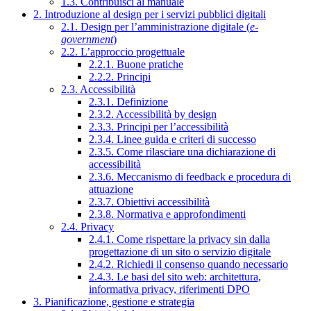
1.3. Contribuisci al manuale
2. Introduzione al design per i servizi pubblici digitali
2.1. Design per l’amministrazione digitale (
e-
government
)
2.2. L’approccio progettuale
2.2.1. Buone pratiche
2.2.2. Principi
2.3. Accessibilità
2.3.1. Definizione
2.3.2. Accessibilità by design
2.3.3. Principi per l’accessibilità
2.3.4. Linee guida e criteri di successo
2.3.5. Come rilasciare una dichiarazione di
accessibilità
2.3.6. Meccanismo di feedback e procedura di
attuazione
2.3.7. Obiettivi accessibilità
2.3.8. Normativa e approfondimenti
2.4. Privacy
2.4.1. Come rispettare la privacy sin dalla
progettazione di un sito o servizio digitale
2.4.2. Richiedi il consenso quando necessario
2.4.3. Le basi del sito web: architettura,
informativa privacy, riferimenti DPO
3. Pianificazione, gestione e strategia