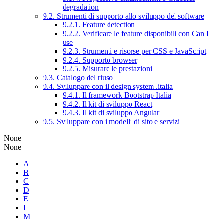
degradation
9.2. Strumenti di supporto allo sviluppo del software
9.2.1. Feature detection
9.2.2. Verificare le feature disponibili con Can I
use
9.2.3. Strumenti e risorse per CSS e JavaScript
9.2.4. Supporto browser
9.2.5. Misurare le prestazioni
9.3. Catalogo del riuso
9.4. Sviluppare con il design system .italia
9.4.1. Il framework Bootstrap Italia
9.4.2. Il kit di sviluppo React
9.4.3. Il kit di sviluppo Angular
9.5. Sviluppare con i modelli di sito e servizi
None
None
A
B
C
D
E
I
M