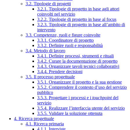
3.2. Tipologie di progetti
3.2.1. Tipologie di progetto in base agli attori
coinvolti nel servizio
3.2.2. Tipologie di progetto in base al focus
3.2.3. Tipologie di progetto in base all’ambito di
intervento
3.3. Competenze, ruoli e figure coinvolte
3.3.1. Coordinatore di progetto
3.3.2. Definire ruoli e responsabilità
3.4. Metodo di lavoro
3.4.1. Definire processi, strumenti e rituali
3.4.2. Curare la documentazione di progetto
3.4.3. Organizzare tavoli tecnici collaborativi
3.4.4. Prendere decisioni
3.5. Il processo progettuale
3.5.1. Organizzare il progetto e la sua gestione
3.5.2. Comprendere il contesto d’uso del servizio
pubblico
3.5.3. Progettare i processi e i
touchpoint
del
servizio
3.5.4. Realizzare l’interfaccia utente del servizio
3.5.5. Validare la soluzione ottenuta
4. Ricerca progettuale
4.1. Ricerca primaria
4.1.1. Interviste