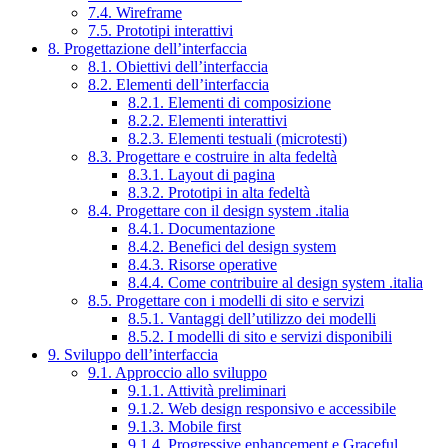
7.4. Wireframe
7.5. Prototipi interattivi
8. Progettazione dell’interfaccia
8.1. Obiettivi dell’interfaccia
8.2. Elementi dell’interfaccia
8.2.1. Elementi di composizione
8.2.2. Elementi interattivi
8.2.3. Elementi testuali (microtesti)
8.3. Progettare e costruire in alta fedeltà
8.3.1. Layout di pagina
8.3.2. Prototipi in alta fedeltà
8.4. Progettare con il design system .italia
8.4.1. Documentazione
8.4.2. Benefici del design system
8.4.3. Risorse operative
8.4.4. Come contribuire al design system .italia
8.5. Progettare con i modelli di sito e servizi
8.5.1. Vantaggi dell’utilizzo dei modelli
8.5.2. I modelli di sito e servizi disponibili
9. Sviluppo dell’interfaccia
9.1. Approccio allo sviluppo
9.1.1. Attività preliminari
9.1.2. Web design responsivo e accessibile
9.1.3. Mobile first
9.1.4. Progressive enhancement e Graceful