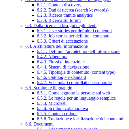
6.2.1. Content discovery
6.2.2. Dati di ricerca (search keywords)
6.2.3. Ricerca tramite analytics
6.2.4. Ricerca sui forum
6.3. Dalla ricerca ai bisogni degli utenti
6.3.1. User stories per definire i contenuti
6.3.2. Job stories per definire i contenuti
6.3.3. Criteri di accettazione
6.4. Architettura dell’informazione
6.4.1. Definire l’architettura dell’informazione
6.4.2. Alberatura
6.4.3. Flussi di interazione
6.4.4. Sistemi di navigazione
6.4.5. Tipologie di contenuto (content type)
6.4.6. Ontologie e standard
6.4.7. Vocabolari controllati e tassonomie
6.5. Scrittura e linguaggio
6.5.1. Come leggono le persone sul web
6.5.2. Le regole per un linguaggio semplice
6.5.3. Microtesti
6.5.4. Scrittura collaborativa
6.5.5. Content critique
6.5.6. Traduzione e localizzazione dei contenuti
6.6. Documenti