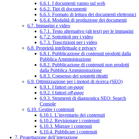
6.6.1. I documenti vanno sul web
6.6.2. Tipi di documenti
6.6.3. Formato di lettura dei documenti elettronici
6.6.4. Modalità di produzione dei documenti
6.7. Immagini e video
6.7.1. Testo alternativo (alt text) per le immagini
6.7.2. Sottotitoli per i video
6.7.3. Trascrizioni per i video
6.8. Proprietà intellettuale e privacy
6.8.1. Pubblicazione di contenuti prodotti dalla
Pubblica Amministrazione
6.8.2. Pubblicazione di contenuti non prodotti
dalla Pubblica Amministrazione
6.8.3. Consenso dei soggetti ritratti
6.9. Ottimizzazione per i motori di ricerca (SEO)
6.9.1. I fattori
on-page
6.9.2. I fattori
off-page
6.9.3. Strumenti di diagnostica SEO: Search
Console
6.10. Gestire i contenuti
6.10.1. L’inventario dei contenuti
6.10.2. Revisionare i contenuti
6.10.3. Migrare i contenuti
6.10.4. Pubblicare i contenuti
7. Progettazione dell’interazione