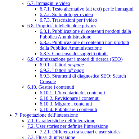
6.7. Immagini e video
6.7.1. Testo alternativo (alt text) per le immagini
6.7.2. Sottotitoli per i video
6.7.3. Trascrizioni per i video
6.8. Proprietà intellettuale e privacy
6.8.1. Pubblicazione di contenuti prodotti dalla
Pubblica Amministrazione
6.8.2. Pubblicazione di contenuti non prodotti
dalla Pubblica Amministrazione
6.8.3. Consenso dei soggetti ritratti
6.9. Ottimizzazione per i motori di ricerca (SEO)
6.9.1. I fattori
on-page
6.9.2. I fattori
off-page
6.9.3. Strumenti di diagnostica SEO: Search
Console
6.10. Gestire i contenuti
6.10.1. L’inventario dei contenuti
6.10.2. Revisionare i contenuti
6.10.3. Migrare i contenuti
6.10.4. Pubblicare i contenuti
7. Progettazione dell’interazione
7.1. Caratteristiche dell’interazione
7.2. User stories per definire l’interazione
7.2.1. Differenza tra scenari e user stories
7.3. Flussi di interazione