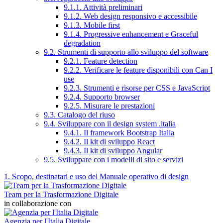
9.1.1. Attività preliminari
9.1.2. Web design responsivo e accessibile
9.1.3. Mobile first
9.1.4. Progressive enhancement e Graceful
degradation
9.2. Strumenti di supporto allo sviluppo del software
9.2.1. Feature detection
9.2.2. Verificare le feature disponibili con Can I
use
9.2.3. Strumenti e risorse per CSS e JavaScript
9.2.4. Supporto browser
9.2.5. Misurare le prestazioni
9.3. Catalogo del riuso
9.4. Sviluppare con il design system .italia
9.4.1. Il framework Bootstrap Italia
9.4.2. Il kit di sviluppo React
9.4.3. Il kit di sviluppo Angular
9.5. Sviluppare con i modelli di sito e servizi
1. Scopo, destinatari e uso del Manuale operativo di design
Team per la Trasformazione Digitale
in collaborazione con
Agenzia per l'Italia Digitale