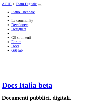
AGID
+
Team Digitale
Piano Triennale
Le community
Developers
Designers
Gli strumenti
Forum
Docs
GitHub
Docs Italia
beta
Documenti pubblici, digitali.