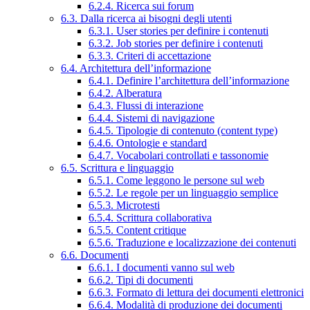
6.2.4. Ricerca sui forum
6.3. Dalla ricerca ai bisogni degli utenti
6.3.1. User stories per definire i contenuti
6.3.2. Job stories per definire i contenuti
6.3.3. Criteri di accettazione
6.4. Architettura dell’informazione
6.4.1. Definire l’architettura dell’informazione
6.4.2. Alberatura
6.4.3. Flussi di interazione
6.4.4. Sistemi di navigazione
6.4.5. Tipologie di contenuto (content type)
6.4.6. Ontologie e standard
6.4.7. Vocabolari controllati e tassonomie
6.5. Scrittura e linguaggio
6.5.1. Come leggono le persone sul web
6.5.2. Le regole per un linguaggio semplice
6.5.3. Microtesti
6.5.4. Scrittura collaborativa
6.5.5. Content critique
6.5.6. Traduzione e localizzazione dei contenuti
6.6. Documenti
6.6.1. I documenti vanno sul web
6.6.2. Tipi di documenti
6.6.3. Formato di lettura dei documenti elettronici
6.6.4. Modalità di produzione dei documenti