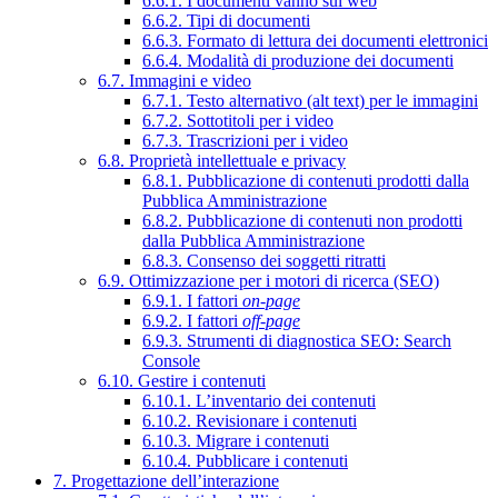
6.6.1. I documenti vanno sul web
6.6.2. Tipi di documenti
6.6.3. Formato di lettura dei documenti elettronici
6.6.4. Modalità di produzione dei documenti
6.7. Immagini e video
6.7.1. Testo alternativo (alt text) per le immagini
6.7.2. Sottotitoli per i video
6.7.3. Trascrizioni per i video
6.8. Proprietà intellettuale e privacy
6.8.1. Pubblicazione di contenuti prodotti dalla
Pubblica Amministrazione
6.8.2. Pubblicazione di contenuti non prodotti
dalla Pubblica Amministrazione
6.8.3. Consenso dei soggetti ritratti
6.9. Ottimizzazione per i motori di ricerca (SEO)
6.9.1. I fattori
on-page
6.9.2. I fattori
off-page
6.9.3. Strumenti di diagnostica SEO: Search
Console
6.10. Gestire i contenuti
6.10.1. L’inventario dei contenuti
6.10.2. Revisionare i contenuti
6.10.3. Migrare i contenuti
6.10.4. Pubblicare i contenuti
7. Progettazione dell’interazione