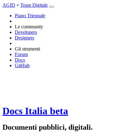
AGID
+
Team Digitale
Piano Triennale
Le community
Developers
Designers
Gli strumenti
Forum
Docs
GitHub
Docs Italia
beta
Documenti pubblici, digitali.