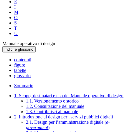
E
I
M
O
S
T
U
Manuale operativo di design
indici e glossario
contenuti
figure
tabelle
glossario
Sommario
1. Scopo, destinatari e uso del Manuale operativo di design
1.1. Versionamento e storico
1.2. Consultazione del manuale
1.3. Contribuisci al manuale
2. Introduzione al design per i servizi pubblici digitali
2.1. Design per l’amministrazione digitale (
e-
government
)