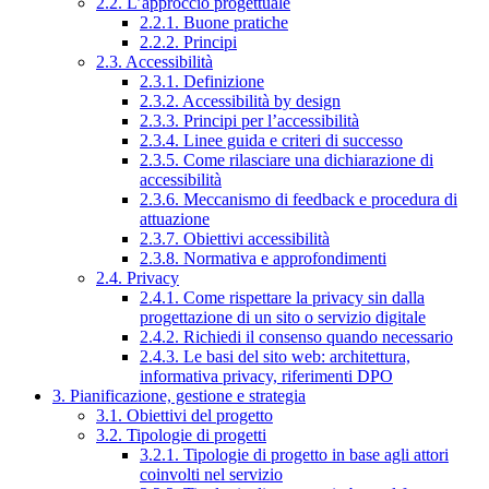
2.2. L’approccio progettuale
2.2.1. Buone pratiche
2.2.2. Principi
2.3. Accessibilità
2.3.1. Definizione
2.3.2. Accessibilità by design
2.3.3. Principi per l’accessibilità
2.3.4. Linee guida e criteri di successo
2.3.5. Come rilasciare una dichiarazione di
accessibilità
2.3.6. Meccanismo di feedback e procedura di
attuazione
2.3.7. Obiettivi accessibilità
2.3.8. Normativa e approfondimenti
2.4. Privacy
2.4.1. Come rispettare la privacy sin dalla
progettazione di un sito o servizio digitale
2.4.2. Richiedi il consenso quando necessario
2.4.3. Le basi del sito web: architettura,
informativa privacy, riferimenti DPO
3. Pianificazione, gestione e strategia
3.1. Obiettivi del progetto
3.2. Tipologie di progetti
3.2.1. Tipologie di progetto in base agli attori
coinvolti nel servizio