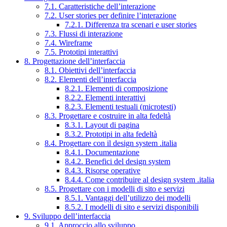
7.1. Caratteristiche dell’interazione
7.2. User stories per definire l’interazione
7.2.1. Differenza tra scenari e user stories
7.3. Flussi di interazione
7.4. Wireframe
7.5. Prototipi interattivi
8. Progettazione dell’interfaccia
8.1. Obiettivi dell’interfaccia
8.2. Elementi dell’interfaccia
8.2.1. Elementi di composizione
8.2.2. Elementi interattivi
8.2.3. Elementi testuali (microtesti)
8.3. Progettare e costruire in alta fedeltà
8.3.1. Layout di pagina
8.3.2. Prototipi in alta fedeltà
8.4. Progettare con il design system .italia
8.4.1. Documentazione
8.4.2. Benefici del design system
8.4.3. Risorse operative
8.4.4. Come contribuire al design system .italia
8.5. Progettare con i modelli di sito e servizi
8.5.1. Vantaggi dell’utilizzo dei modelli
8.5.2. I modelli di sito e servizi disponibili
9. Sviluppo dell’interfaccia
9.1. Approccio allo sviluppo