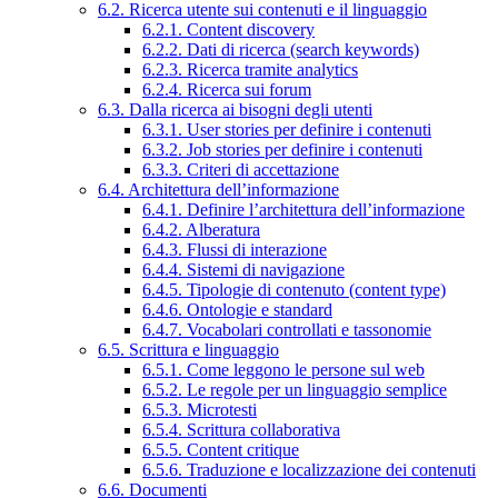
6.2. Ricerca utente sui contenuti e il linguaggio
6.2.1. Content discovery
6.2.2. Dati di ricerca (search keywords)
6.2.3. Ricerca tramite analytics
6.2.4. Ricerca sui forum
6.3. Dalla ricerca ai bisogni degli utenti
6.3.1. User stories per definire i contenuti
6.3.2. Job stories per definire i contenuti
6.3.3. Criteri di accettazione
6.4. Architettura dell’informazione
6.4.1. Definire l’architettura dell’informazione
6.4.2. Alberatura
6.4.3. Flussi di interazione
6.4.4. Sistemi di navigazione
6.4.5. Tipologie di contenuto (content type)
6.4.6. Ontologie e standard
6.4.7. Vocabolari controllati e tassonomie
6.5. Scrittura e linguaggio
6.5.1. Come leggono le persone sul web
6.5.2. Le regole per un linguaggio semplice
6.5.3. Microtesti
6.5.4. Scrittura collaborativa
6.5.5. Content critique
6.5.6. Traduzione e localizzazione dei contenuti
6.6. Documenti