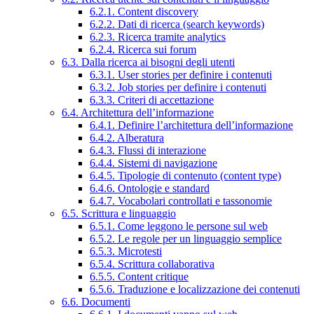
6.2.1. Content discovery
6.2.2. Dati di ricerca (search keywords)
6.2.3. Ricerca tramite analytics
6.2.4. Ricerca sui forum
6.3. Dalla ricerca ai bisogni degli utenti
6.3.1. User stories per definire i contenuti
6.3.2. Job stories per definire i contenuti
6.3.3. Criteri di accettazione
6.4. Architettura dell’informazione
6.4.1. Definire l’architettura dell’informazione
6.4.2. Alberatura
6.4.3. Flussi di interazione
6.4.4. Sistemi di navigazione
6.4.5. Tipologie di contenuto (content type)
6.4.6. Ontologie e standard
6.4.7. Vocabolari controllati e tassonomie
6.5. Scrittura e linguaggio
6.5.1. Come leggono le persone sul web
6.5.2. Le regole per un linguaggio semplice
6.5.3. Microtesti
6.5.4. Scrittura collaborativa
6.5.5. Content critique
6.5.6. Traduzione e localizzazione dei contenuti
6.6. Documenti