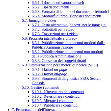
6.6.1. I documenti vanno sul web
6.6.2. Tipi di documenti
6.6.3. Formato di lettura dei documenti elettronici
6.6.4. Modalità di produzione dei documenti
6.7. Immagini e video
6.7.1. Testo alternativo (alt text) per le immagini
6.7.2. Sottotitoli per i video
6.7.3. Trascrizioni per i video
6.8. Proprietà intellettuale e privacy
6.8.1. Pubblicazione di contenuti prodotti dalla
Pubblica Amministrazione
6.8.2. Pubblicazione di contenuti non prodotti
dalla Pubblica Amministrazione
6.8.3. Consenso dei soggetti ritratti
6.9. Ottimizzazione per i motori di ricerca (SEO)
6.9.1. I fattori
on-page
6.9.2. I fattori
off-page
6.9.3. Strumenti di diagnostica SEO: Search
Console
6.10. Gestire i contenuti
6.10.1. L’inventario dei contenuti
6.10.2. Revisionare i contenuti
6.10.3. Migrare i contenuti
6.10.4. Pubblicare i contenuti
7. Progettazione dell’interazione