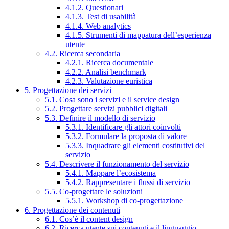
4.1.2. Questionari
4.1.3. Test di usabilità
4.1.4. Web analytics
4.1.5. Strumenti di mappatura dell’esperienza
utente
4.2. Ricerca secondaria
4.2.1. Ricerca documentale
4.2.2. Analisi benchmark
4.2.3. Valutazione euristica
5. Progettazione dei servizi
5.1. Cosa sono i servizi e il service design
5.2. Progettare servizi pubblici digitali
5.3. Definire il modello di servizio
5.3.1. Identificare gli attori coinvolti
5.3.2. Formulare la proposta di valore
5.3.3. Inquadrare gli elementi costitutivi del
servizio
5.4. Descrivere il funzionamento del servizio
5.4.1. Mappare l’ecosistema
5.4.2. Rappresentare i flussi di servizio
5.5. Co-progettare le soluzioni
5.5.1. Workshop di co-progettazione
6. Progettazione dei contenuti
6.1. Cos’è il content design
6.2. Ricerca utente sui contenuti e il linguaggio