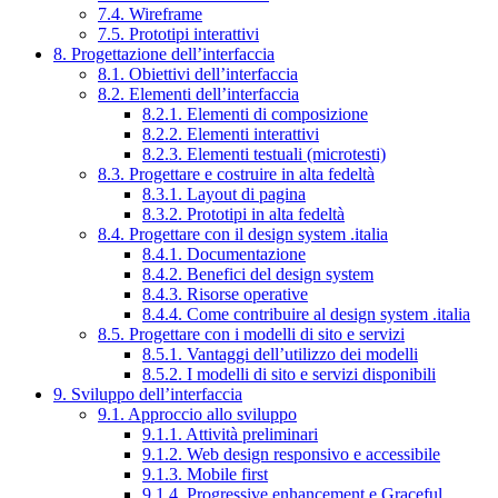
7.4. Wireframe
7.5. Prototipi interattivi
8. Progettazione dell’interfaccia
8.1. Obiettivi dell’interfaccia
8.2. Elementi dell’interfaccia
8.2.1. Elementi di composizione
8.2.2. Elementi interattivi
8.2.3. Elementi testuali (microtesti)
8.3. Progettare e costruire in alta fedeltà
8.3.1. Layout di pagina
8.3.2. Prototipi in alta fedeltà
8.4. Progettare con il design system .italia
8.4.1. Documentazione
8.4.2. Benefici del design system
8.4.3. Risorse operative
8.4.4. Come contribuire al design system .italia
8.5. Progettare con i modelli di sito e servizi
8.5.1. Vantaggi dell’utilizzo dei modelli
8.5.2. I modelli di sito e servizi disponibili
9. Sviluppo dell’interfaccia
9.1. Approccio allo sviluppo
9.1.1. Attività preliminari
9.1.2. Web design responsivo e accessibile
9.1.3. Mobile first
9.1.4. Progressive enhancement e Graceful