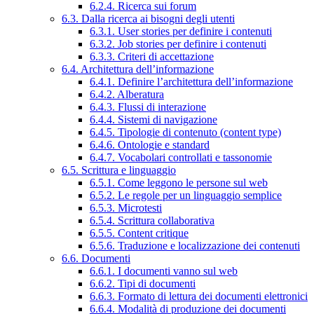
6.2.4. Ricerca sui forum
6.3. Dalla ricerca ai bisogni degli utenti
6.3.1. User stories per definire i contenuti
6.3.2. Job stories per definire i contenuti
6.3.3. Criteri di accettazione
6.4. Architettura dell’informazione
6.4.1. Definire l’architettura dell’informazione
6.4.2. Alberatura
6.4.3. Flussi di interazione
6.4.4. Sistemi di navigazione
6.4.5. Tipologie di contenuto (content type)
6.4.6. Ontologie e standard
6.4.7. Vocabolari controllati e tassonomie
6.5. Scrittura e linguaggio
6.5.1. Come leggono le persone sul web
6.5.2. Le regole per un linguaggio semplice
6.5.3. Microtesti
6.5.4. Scrittura collaborativa
6.5.5. Content critique
6.5.6. Traduzione e localizzazione dei contenuti
6.6. Documenti
6.6.1. I documenti vanno sul web
6.6.2. Tipi di documenti
6.6.3. Formato di lettura dei documenti elettronici
6.6.4. Modalità di produzione dei documenti