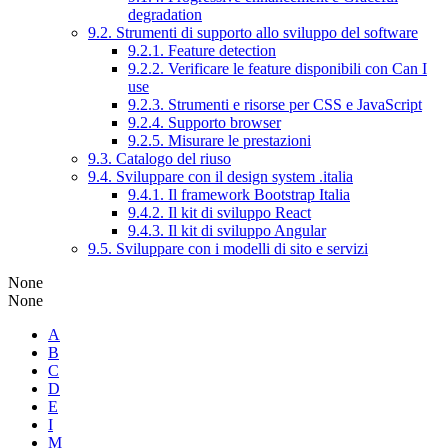
degradation
9.2. Strumenti di supporto allo sviluppo del software
9.2.1. Feature detection
9.2.2. Verificare le feature disponibili con Can I
use
9.2.3. Strumenti e risorse per CSS e JavaScript
9.2.4. Supporto browser
9.2.5. Misurare le prestazioni
9.3. Catalogo del riuso
9.4. Sviluppare con il design system .italia
9.4.1. Il framework Bootstrap Italia
9.4.2. Il kit di sviluppo React
9.4.3. Il kit di sviluppo Angular
9.5. Sviluppare con i modelli di sito e servizi
None
None
A
B
C
D
E
I
M