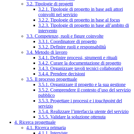
3.2. Tipologie di progetti
3.2.1. Tipologie di progetto in base agli attori
coinvolti nel servizio
3.2.2. Tipologie di progetto in base al focus
3.2.3. Tipologie di progetto in base all’ambito di
intervento
3.3. Competenze, ruoli e figure coinvolte
3.3.1. Coordinatore di progetto
3.3.2. Definire ruoli e responsabilità
3.4. Metodo di lavoro
3.4.1. Definire processi, strumenti e rituali
3.4.2. Curare la documentazione di progetto
3.4.3. Organizzare tavoli tecnici collaborativi
3.4.4. Prendere decisioni
3.5. Il processo progettuale
3.5.1. Organizzare il progetto e la sua gestione
3.5.2. Comprendere il contesto d’uso del servizio
pubblico
3.5.3. Progettare i processi e i
touchpoint
del
servizio
3.5.4. Realizzare l’interfaccia utente del servizio
3.5.5. Validare la soluzione ottenuta
4. Ricerca progettuale
4.1. Ricerca primaria
4.1.1. Interviste