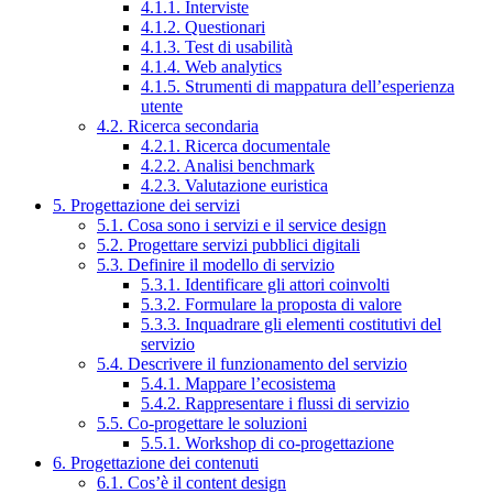
4.1.1. Interviste
4.1.2. Questionari
4.1.3. Test di usabilità
4.1.4. Web analytics
4.1.5. Strumenti di mappatura dell’esperienza
utente
4.2. Ricerca secondaria
4.2.1. Ricerca documentale
4.2.2. Analisi benchmark
4.2.3. Valutazione euristica
5. Progettazione dei servizi
5.1. Cosa sono i servizi e il service design
5.2. Progettare servizi pubblici digitali
5.3. Definire il modello di servizio
5.3.1. Identificare gli attori coinvolti
5.3.2. Formulare la proposta di valore
5.3.3. Inquadrare gli elementi costitutivi del
servizio
5.4. Descrivere il funzionamento del servizio
5.4.1. Mappare l’ecosistema
5.4.2. Rappresentare i flussi di servizio
5.5. Co-progettare le soluzioni
5.5.1. Workshop di co-progettazione
6. Progettazione dei contenuti
6.1. Cos’è il content design