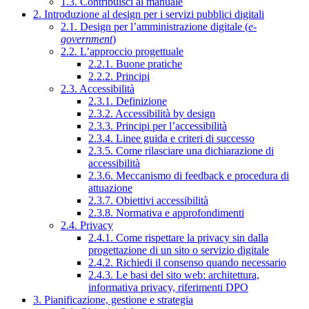
1.3. Contribuisci al manuale
2. Introduzione al design per i servizi pubblici digitali
2.1. Design per l’amministrazione digitale (
e-
government
)
2.2. L’approccio progettuale
2.2.1. Buone pratiche
2.2.2. Principi
2.3. Accessibilità
2.3.1. Definizione
2.3.2. Accessibilità by design
2.3.3. Principi per l’accessibilità
2.3.4. Linee guida e criteri di successo
2.3.5. Come rilasciare una dichiarazione di
accessibilità
2.3.6. Meccanismo di feedback e procedura di
attuazione
2.3.7. Obiettivi accessibilità
2.3.8. Normativa e approfondimenti
2.4. Privacy
2.4.1. Come rispettare la privacy sin dalla
progettazione di un sito o servizio digitale
2.4.2. Richiedi il consenso quando necessario
2.4.3. Le basi del sito web: architettura,
informativa privacy, riferimenti DPO
3. Pianificazione, gestione e strategia