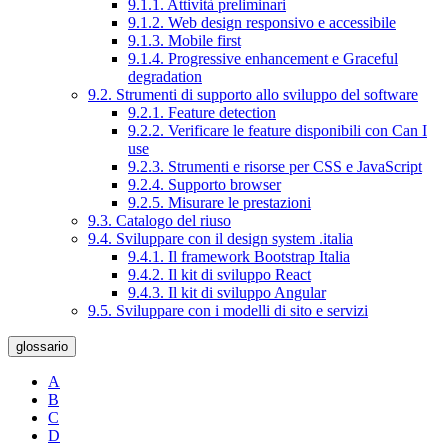
9.1.1. Attività preliminari
9.1.2. Web design responsivo e accessibile
9.1.3. Mobile first
9.1.4. Progressive enhancement e Graceful
degradation
9.2. Strumenti di supporto allo sviluppo del software
9.2.1. Feature detection
9.2.2. Verificare le feature disponibili con Can I
use
9.2.3. Strumenti e risorse per CSS e JavaScript
9.2.4. Supporto browser
9.2.5. Misurare le prestazioni
9.3. Catalogo del riuso
9.4. Sviluppare con il design system .italia
9.4.1. Il framework Bootstrap Italia
9.4.2. Il kit di sviluppo React
9.4.3. Il kit di sviluppo Angular
9.5. Sviluppare con i modelli di sito e servizi
glossario
A
B
C
D