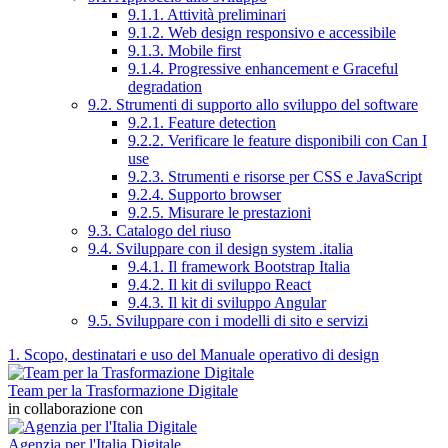
9.1.1. Attività preliminari
9.1.2. Web design responsivo e accessibile
9.1.3. Mobile first
9.1.4. Progressive enhancement e Graceful
degradation
9.2. Strumenti di supporto allo sviluppo del software
9.2.1. Feature detection
9.2.2. Verificare le feature disponibili con Can I
use
9.2.3. Strumenti e risorse per CSS e JavaScript
9.2.4. Supporto browser
9.2.5. Misurare le prestazioni
9.3. Catalogo del riuso
9.4. Sviluppare con il design system .italia
9.4.1. Il framework Bootstrap Italia
9.4.2. Il kit di sviluppo React
9.4.3. Il kit di sviluppo Angular
9.5. Sviluppare con i modelli di sito e servizi
1. Scopo, destinatari e uso del Manuale operativo di design
Team per la Trasformazione Digitale
in collaborazione con
Agenzia per l'Italia Digitale