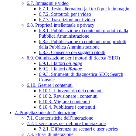
6.7. Immagini e video
6.7.1. Testo alternativo (alt text) per le immagini
6.7.2. Sottotitoli per i video
6.7.3. Trascrizioni per i video
6.8. Proprietà intellettuale e privacy
6.8.1. Pubblicazione di contenuti prodotti dalla
Pubblica Amministrazione
6.8.2. Pubblicazione di contenuti non prodotti
dalla Pubblica Amministrazione
6.8.3. Consenso dei soggetti ritratti
6.9. Ottimizzazione per i motori di ricerca (SEO)
6.9.1. I fattori
on-page
6.9.2. I fattori
off-page
6.9.3. Strumenti di diagnostica SEO: Search
Console
6.10. Gestire i contenuti
6.10.1. L’inventario dei contenuti
6.10.2. Revisionare i contenuti
6.10.3. Migrare i contenuti
6.10.4. Pubblicare i contenuti
7. Progettazione dell’interazione
7.1. Caratteristiche dell’interazione
7.2. User stories per definire l’interazione
7.2.1. Differenza tra scenari e user stories
7.3. Flussi di interazione