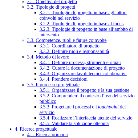
3.1. Obiettivi del progetto
3.2. Tipologie di progetti
3.2.1. Tipologie di progetto in base agli attori
coinvolti nel servizio
3.2.2. Tipologie di progetto in base al focus
3.2.3. Tipologie di progetto in base all’ambito di
intervento
3.3. Competenze, ruoli e figure coinvolte
3.3.1. Coordinatore di progetto
3.3.2. Definire ruoli e responsabilità
3.4. Metodo di lavoro
3.4.1. Definire processi, strumenti e rituali
3.4.2. Curare la documentazione di progetto
3.4.3. Organizzare tavoli tecnici collaborativi
3.4.4. Prendere decisioni
3.5. Il processo progettuale
3.5.1. Organizzare il progetto e la sua gestione
3.5.2. Comprendere il contesto d’uso del servizio
pubblico
3.5.3. Progettare i processi e i
touchpoint
del
servizio
3.5.4. Realizzare l’interfaccia utente del servizio
3.5.5. Validare la soluzione ottenuta
4. Ricerca progettuale
4.1. Ricerca primaria