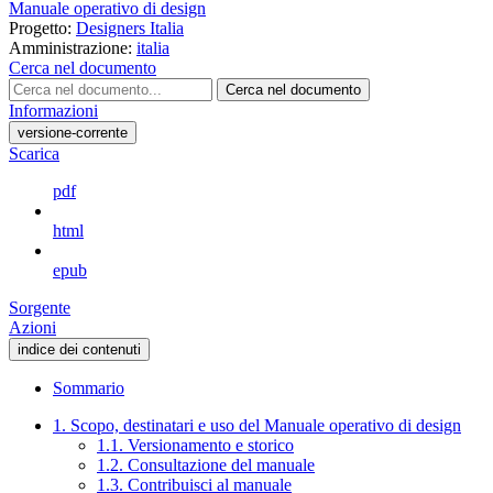
Manuale operativo di design
Progetto:
Designers Italia
Amministrazione:
italia
Cerca nel documento
Cerca nel documento
Informazioni
versione-corrente
Scarica
pdf
html
epub
Sorgente
Azioni
indice dei contenuti
Sommario
1. Scopo, destinatari e uso del Manuale operativo di design
1.1. Versionamento e storico
1.2. Consultazione del manuale
1.3. Contribuisci al manuale