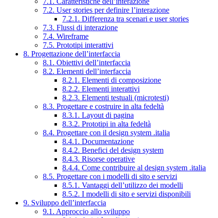
7.1. Caratteristiche dell’interazione
7.2. User stories per definire l’interazione
7.2.1. Differenza tra scenari e user stories
7.3. Flussi di interazione
7.4. Wireframe
7.5. Prototipi interattivi
8. Progettazione dell’interfaccia
8.1. Obiettivi dell’interfaccia
8.2. Elementi dell’interfaccia
8.2.1. Elementi di composizione
8.2.2. Elementi interattivi
8.2.3. Elementi testuali (microtesti)
8.3. Progettare e costruire in alta fedeltà
8.3.1. Layout di pagina
8.3.2. Prototipi in alta fedeltà
8.4. Progettare con il design system .italia
8.4.1. Documentazione
8.4.2. Benefici del design system
8.4.3. Risorse operative
8.4.4. Come contribuire al design system .italia
8.5. Progettare con i modelli di sito e servizi
8.5.1. Vantaggi dell’utilizzo dei modelli
8.5.2. I modelli di sito e servizi disponibili
9. Sviluppo dell’interfaccia
9.1. Approccio allo sviluppo