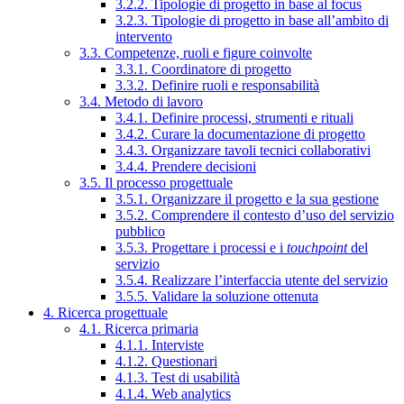
3.2.2. Tipologie di progetto in base al focus
3.2.3. Tipologie di progetto in base all’ambito di
intervento
3.3. Competenze, ruoli e figure coinvolte
3.3.1. Coordinatore di progetto
3.3.2. Definire ruoli e responsabilità
3.4. Metodo di lavoro
3.4.1. Definire processi, strumenti e rituali
3.4.2. Curare la documentazione di progetto
3.4.3. Organizzare tavoli tecnici collaborativi
3.4.4. Prendere decisioni
3.5. Il processo progettuale
3.5.1. Organizzare il progetto e la sua gestione
3.5.2. Comprendere il contesto d’uso del servizio
pubblico
3.5.3. Progettare i processi e i
touchpoint
del
servizio
3.5.4. Realizzare l’interfaccia utente del servizio
3.5.5. Validare la soluzione ottenuta
4. Ricerca progettuale
4.1. Ricerca primaria
4.1.1. Interviste
4.1.2. Questionari
4.1.3. Test di usabilità
4.1.4. Web analytics