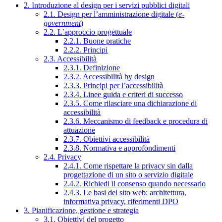
2. Introduzione al design per i servizi pubblici digitali
2.1. Design per l’amministrazione digitale (
e-
government
)
2.2. L’approccio progettuale
2.2.1. Buone pratiche
2.2.2. Principi
2.3. Accessibilità
2.3.1. Definizione
2.3.2. Accessibilità by design
2.3.3. Principi per l’accessibilità
2.3.4. Linee guida e criteri di successo
2.3.5. Come rilasciare una dichiarazione di
accessibilità
2.3.6. Meccanismo di feedback e procedura di
attuazione
2.3.7. Obiettivi accessibilità
2.3.8. Normativa e approfondimenti
2.4. Privacy
2.4.1. Come rispettare la privacy sin dalla
progettazione di un sito o servizio digitale
2.4.2. Richiedi il consenso quando necessario
2.4.3. Le basi del sito web: architettura,
informativa privacy, riferimenti DPO
3. Pianificazione, gestione e strategia
3.1. Obiettivi del progetto