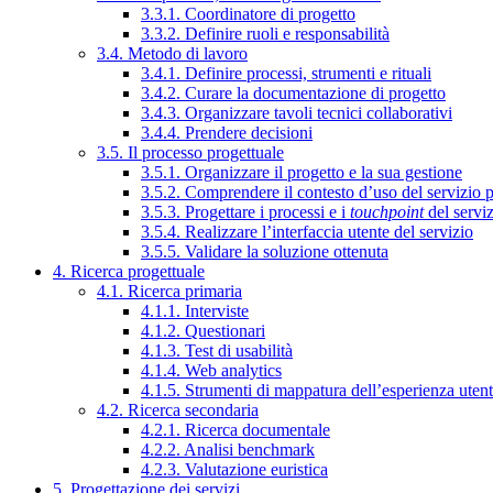
3.3.1. Coordinatore di progetto
3.3.2. Definire ruoli e responsabilità
3.4. Metodo di lavoro
3.4.1. Definire processi, strumenti e rituali
3.4.2. Curare la documentazione di progetto
3.4.3. Organizzare tavoli tecnici collaborativi
3.4.4. Prendere decisioni
3.5. Il processo progettuale
3.5.1. Organizzare il progetto e la sua gestione
3.5.2. Comprendere il contesto d’uso del servizio 
3.5.3. Progettare i processi e i
touchpoint
del servi
3.5.4. Realizzare l’interfaccia utente del servizio
3.5.5. Validare la soluzione ottenuta
4. Ricerca progettuale
4.1. Ricerca primaria
4.1.1. Interviste
4.1.2. Questionari
4.1.3. Test di usabilità
4.1.4. Web analytics
4.1.5. Strumenti di mappatura dell’esperienza uten
4.2. Ricerca secondaria
4.2.1. Ricerca documentale
4.2.2. Analisi benchmark
4.2.3. Valutazione euristica
5. Progettazione dei servizi