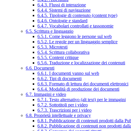
6.4.3. Flussi di interazione
6.4.4. Sistemi di navigazione
6.4.5. Tipologie di contenuto (content type)
6.4.6. Ontologie e standard
6.4.7. Vocabolari controllati e tassonomie
6.5. Scrittura e linguaggio
6.5.1. Come leggono le persone sul web
6.5.2. Le regole per un linguaggio semplice
6.5.3. Microtesti
6.5.4. Scrittura collaborativa
6.5.5. Content critique
6.5.6. Traduzione e localizzazione dei contenuti
6.6. Documenti
6.6.1. I documenti vanno sul web
6.6.2. Tipi di documenti
6.6.3. Formato di lettura dei documenti elettronici
6.6.4. Modalità di produzione dei documenti
6.7. Immagini e video
6.7.1. Testo alternativo (alt text) per le immagini
6.7.2. Sottotitoli per i video
6.7.3. Trascrizioni per i video
6.8. Proprietà intellettuale e privacy
6.8.1. Pubblicazione di contenuti prodotti dalla P
6.8.2. Pubblicazione di contenuti non prodotti dal