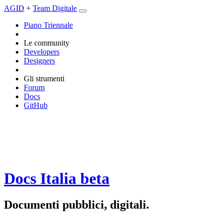
AGID
+
Team Digitale
Piano Triennale
Le community
Developers
Designers
Gli strumenti
Forum
Docs
GitHub
Docs Italia
beta
Documenti pubblici, digitali.