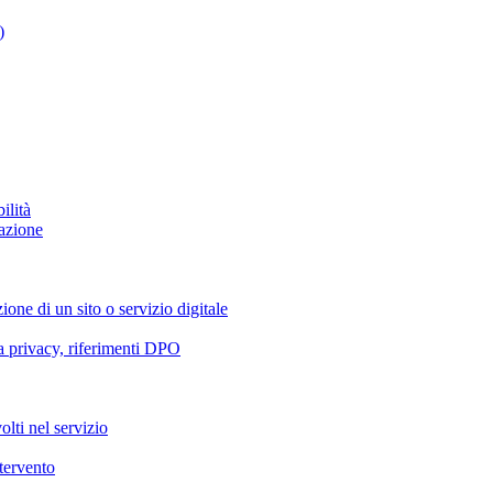
)
ilità
azione
ione di un sito o servizio digitale
va privacy, riferimenti DPO
olti nel servizio
ntervento