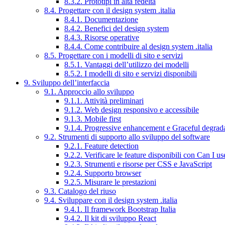
8.3.2. Prototipi in alta fedeltà
8.4. Progettare con il design system .italia
8.4.1. Documentazione
8.4.2. Benefici del design system
8.4.3. Risorse operative
8.4.4. Come contribuire al design system .italia
8.5. Progettare con i modelli di sito e servizi
8.5.1. Vantaggi dell’utilizzo dei modelli
8.5.2. I modelli di sito e servizi disponibili
9. Sviluppo dell’interfaccia
9.1. Approccio allo sviluppo
9.1.1. Attività preliminari
9.1.2. Web design responsivo e accessibile
9.1.3. Mobile first
9.1.4. Progressive enhancement e Graceful degrad
9.2. Strumenti di supporto allo sviluppo del software
9.2.1. Feature detection
9.2.2. Verificare le feature disponibili con Can I us
9.2.3. Strumenti e risorse per CSS e JavaScript
9.2.4. Supporto browser
9.2.5. Misurare le prestazioni
9.3. Catalogo del riuso
9.4. Sviluppare con il design system .italia
9.4.1. Il framework Bootstrap Italia
9.4.2. Il kit di sviluppo React