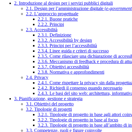
2. Introduzione al design per i servizi pubblici digitali
2.1. Design per l’amministrazione digitale (
e-government
2.2. L’approccio progettuale
2.2.1. Buone pratiche
2.2.2. Principi
2.3. Accessibilità
2.3.1. Definizione
2.3.2. Accessibilità by design
2.3.3. Principi per l’accessibilità
2.3.4. Linee guida e criteri di successo
2.3.5. Come rilasciare una dichiarazione di accessib
2.3.6. Meccanismo di feedback e procedura di attu
2.3.7. Obiettivi accessibilità
2.3.8. Normativa e approfondimenti
2.4. Privacy
2.4.1. Come rispettare la privacy sin dalla progettaz
2.4.2. Richiedi il consenso quando necessario
2.4.3. Le basi del sito web: architettura, informati
3. Pianificazione, gestione e strategia
3.1. Obiettivi del progetto
3.2. Tipologie di progetti
3.2.1. Tipologie di progetto in base agli attori coinv
3.2.2. Tipologie di progetto in base al focus
3.2.3. Tipologie di progetto in base all’ambito di i
3.3. Competenze, ruoli e figure coinvolte