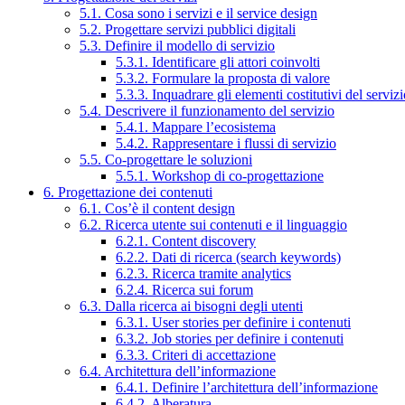
5.1. Cosa sono i servizi e il service design
5.2. Progettare servizi pubblici digitali
5.3. Definire il modello di servizio
5.3.1. Identificare gli attori coinvolti
5.3.2. Formulare la proposta di valore
5.3.3. Inquadrare gli elementi costitutivi del serviz
5.4. Descrivere il funzionamento del servizio
5.4.1. Mappare l’ecosistema
5.4.2. Rappresentare i flussi di servizio
5.5. Co-progettare le soluzioni
5.5.1. Workshop di co-progettazione
6. Progettazione dei contenuti
6.1. Cos’è il content design
6.2. Ricerca utente sui contenuti e il linguaggio
6.2.1. Content discovery
6.2.2. Dati di ricerca (search keywords)
6.2.3. Ricerca tramite analytics
6.2.4. Ricerca sui forum
6.3. Dalla ricerca ai bisogni degli utenti
6.3.1. User stories per definire i contenuti
6.3.2. Job stories per definire i contenuti
6.3.3. Criteri di accettazione
6.4. Architettura dell’informazione
6.4.1. Definire l’architettura dell’informazione
6.4.2. Alberatura