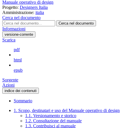
Manuale operativo di design
Progetto:
Designers Italia
Amministrazione:
italia
Cerca nel documento
Cerca nel documento
Informazioni
versione-corrente
Scarica
pdf
html
epub
Sorgente
Azioni
indice dei contenuti
Sommario
1. Scopo, destinatari e uso del Manuale operativo di design
1.1. Versionamento e storico
1.2. Consultazione del manuale
1.3. Contribuisci al manuale