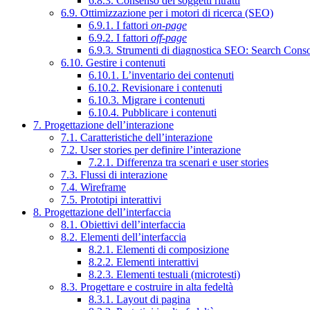
6.8.3. Consenso dei soggetti ritratti
6.9. Ottimizzazione per i motori di ricerca (SEO)
6.9.1. I fattori
on-page
6.9.2. I fattori
off-page
6.9.3. Strumenti di diagnostica SEO: Search Cons
6.10. Gestire i contenuti
6.10.1. L’inventario dei contenuti
6.10.2. Revisionare i contenuti
6.10.3. Migrare i contenuti
6.10.4. Pubblicare i contenuti
7. Progettazione dell’interazione
7.1. Caratteristiche dell’interazione
7.2. User stories per definire l’interazione
7.2.1. Differenza tra scenari e user stories
7.3. Flussi di interazione
7.4. Wireframe
7.5. Prototipi interattivi
8. Progettazione dell’interfaccia
8.1. Obiettivi dell’interfaccia
8.2. Elementi dell’interfaccia
8.2.1. Elementi di composizione
8.2.2. Elementi interattivi
8.2.3. Elementi testuali (microtesti)
8.3. Progettare e costruire in alta fedeltà
8.3.1. Layout di pagina