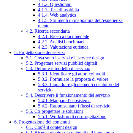
4.1.2. Questionari
4.1.3. Test di usabilità
4.1.4. Web analytics
4.1.5. Strumenti di mappatura dell’esperienza
utente
4.2. Ricerca secondaria
4.2.1. Ricerca documentale
4.2.2. Analisi benchmark
4.2.3. Valutazione euristica
5. Progettazione dei servizi
5.1. Cosa sono i servizi e il service design
5.2. Progettare servizi pubblici digitali
5.3. Definire il modello di servizio
5.3.1. Identificare gli attori coinvolti
5.3.2. Formulare la proposta di valore
5.3.3. Inquadrare gli elementi costitutivi del
servizio
5.4. Descrivere il funzionamento del servizio
5.4.1. Mappare l’ecosistema
5.4.2. Rappresentare i flussi di servizio
5.5. Co-progettare le soluzioni
5.5.1. Workshop di co-progettazione
6. Progettazione dei contenuti
6.1. Cos’è il content design
6.2. Ricerca utente sui contenuti e il linguaggio