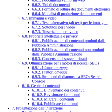
6.6.1. I documenti vanno sul web
6.6.2. Tipi di documenti
6.6.3. Formato di lettura dei documenti elettronici
6.6.4. Modalità di produzione dei documenti
6.7. Immagini e video
6.7.1. Testo alternativo (alt text) per le immagini
6.7.2. Sottotitoli per i video
6.7.3. Trascrizioni per i video
6.8. Proprietà intellettuale e privacy
6.8.1. Pubblicazione di contenuti prodotti dalla
Pubblica Amministrazione
6.8.2. Pubblicazione di contenuti non prodotti
dalla Pubblica Amministrazione
6.8.3. Consenso dei soggetti ritratti
6.9. Ottimizzazione per i motori di ricerca (SEO)
6.9.1. I fattori
on-page
6.9.2. I fattori
off-page
6.9.3. Strumenti di diagnostica SEO: Search
Console
6.10. Gestire i contenuti
6.10.1. L’inventario dei contenuti
6.10.2. Revisionare i contenuti
6.10.3. Migrare i contenuti
6.10.4. Pubblicare i contenuti
7. Progettazione dell’interazione