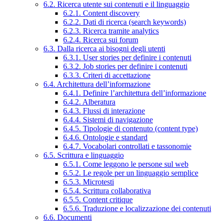
6.2. Ricerca utente sui contenuti e il linguaggio
6.2.1. Content discovery
6.2.2. Dati di ricerca (search keywords)
6.2.3. Ricerca tramite analytics
6.2.4. Ricerca sui forum
6.3. Dalla ricerca ai bisogni degli utenti
6.3.1. User stories per definire i contenuti
6.3.2. Job stories per definire i contenuti
6.3.3. Criteri di accettazione
6.4. Architettura dell’informazione
6.4.1. Definire l’architettura dell’informazione
6.4.2. Alberatura
6.4.3. Flussi di interazione
6.4.4. Sistemi di navigazione
6.4.5. Tipologie di contenuto (content type)
6.4.6. Ontologie e standard
6.4.7. Vocabolari controllati e tassonomie
6.5. Scrittura e linguaggio
6.5.1. Come leggono le persone sul web
6.5.2. Le regole per un linguaggio semplice
6.5.3. Microtesti
6.5.4. Scrittura collaborativa
6.5.5. Content critique
6.5.6. Traduzione e localizzazione dei contenuti
6.6. Documenti