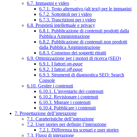
6.7. Immagini e video
6.7.1. Testo alternativo (alt text) per le immagini
6.7.2. Sottotitoli per i video
6.7.3. Trascrizioni per i video
6.8. Proprietà intellettuale e privacy
6.8.1. Pubblicazione di contenuti prodotti dalla
Pubblica Amministrazione
6.8.2. Pubblicazione di contenuti non prodotti
dalla Pubblica Amministrazione
6.8.3. Consenso dei soggetti ritratti
6.9. Ottimizzazione per i motori di ricerca (SEO)
6.9.1. I fattori
on-page
6.9.2. I fattori
off-page
6.9.3. Strumenti di diagnostica SEO: Search
Console
6.10. Gestire i contenuti
6.10.1. L’inventario dei contenuti
6.10.2. Revisionare i contenuti
6.10.3. Migrare i contenuti
6.10.4. Pubblicare i contenuti
7. Progettazione dell’interazione
7.1. Caratteristiche dell’interazione
7.2. User stories per definire l’interazione
7.2.1. Differenza tra scenari e user stories
7.3. Flussi di interazione