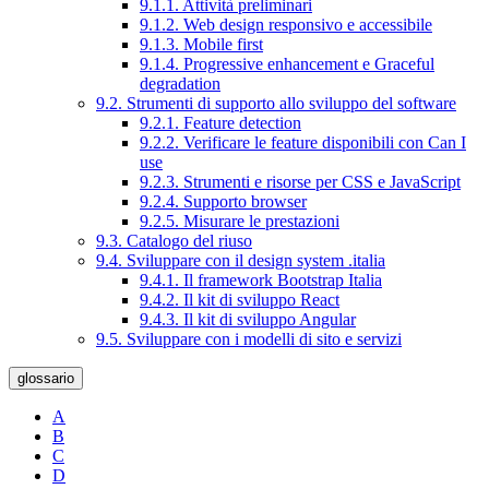
9.1.1. Attività preliminari
9.1.2. Web design responsivo e accessibile
9.1.3. Mobile first
9.1.4. Progressive enhancement e Graceful
degradation
9.2. Strumenti di supporto allo sviluppo del software
9.2.1. Feature detection
9.2.2. Verificare le feature disponibili con Can I
use
9.2.3. Strumenti e risorse per CSS e JavaScript
9.2.4. Supporto browser
9.2.5. Misurare le prestazioni
9.3. Catalogo del riuso
9.4. Sviluppare con il design system .italia
9.4.1. Il framework Bootstrap Italia
9.4.2. Il kit di sviluppo React
9.4.3. Il kit di sviluppo Angular
9.5. Sviluppare con i modelli di sito e servizi
glossario
A
B
C
D