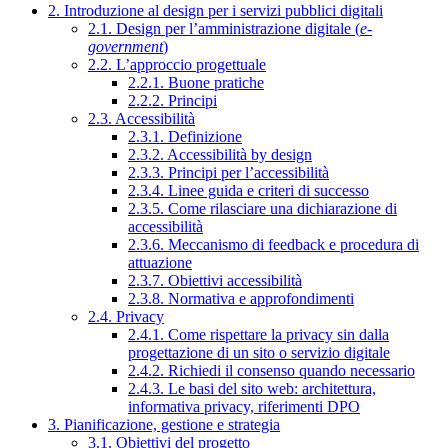
2. Introduzione al design per i servizi pubblici digitali
2.1. Design per l’amministrazione digitale (
e-
government
)
2.2. L’approccio progettuale
2.2.1. Buone pratiche
2.2.2. Principi
2.3. Accessibilità
2.3.1. Definizione
2.3.2. Accessibilità by design
2.3.3. Principi per l’accessibilità
2.3.4. Linee guida e criteri di successo
2.3.5. Come rilasciare una dichiarazione di
accessibilità
2.3.6. Meccanismo di feedback e procedura di
attuazione
2.3.7. Obiettivi accessibilità
2.3.8. Normativa e approfondimenti
2.4. Privacy
2.4.1. Come rispettare la privacy sin dalla
progettazione di un sito o servizio digitale
2.4.2. Richiedi il consenso quando necessario
2.4.3. Le basi del sito web: architettura,
informativa privacy, riferimenti DPO
3. Pianificazione, gestione e strategia
3.1. Obiettivi del progetto