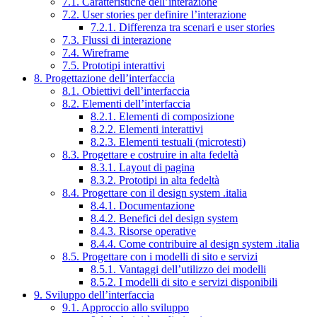
7.1. Caratteristiche dell’interazione
7.2. User stories per definire l’interazione
7.2.1. Differenza tra scenari e user stories
7.3. Flussi di interazione
7.4. Wireframe
7.5. Prototipi interattivi
8. Progettazione dell’interfaccia
8.1. Obiettivi dell’interfaccia
8.2. Elementi dell’interfaccia
8.2.1. Elementi di composizione
8.2.2. Elementi interattivi
8.2.3. Elementi testuali (microtesti)
8.3. Progettare e costruire in alta fedeltà
8.3.1. Layout di pagina
8.3.2. Prototipi in alta fedeltà
8.4. Progettare con il design system .italia
8.4.1. Documentazione
8.4.2. Benefici del design system
8.4.3. Risorse operative
8.4.4. Come contribuire al design system .italia
8.5. Progettare con i modelli di sito e servizi
8.5.1. Vantaggi dell’utilizzo dei modelli
8.5.2. I modelli di sito e servizi disponibili
9. Sviluppo dell’interfaccia
9.1. Approccio allo sviluppo