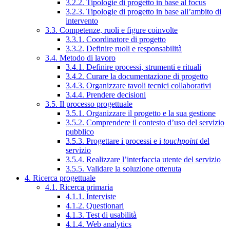
3.2.2. Tipologie di progetto in base al focus
3.2.3. Tipologie di progetto in base all’ambito di
intervento
3.3. Competenze, ruoli e figure coinvolte
3.3.1. Coordinatore di progetto
3.3.2. Definire ruoli e responsabilità
3.4. Metodo di lavoro
3.4.1. Definire processi, strumenti e rituali
3.4.2. Curare la documentazione di progetto
3.4.3. Organizzare tavoli tecnici collaborativi
3.4.4. Prendere decisioni
3.5. Il processo progettuale
3.5.1. Organizzare il progetto e la sua gestione
3.5.2. Comprendere il contesto d’uso del servizio
pubblico
3.5.3. Progettare i processi e i
touchpoint
del
servizio
3.5.4. Realizzare l’interfaccia utente del servizio
3.5.5. Validare la soluzione ottenuta
4. Ricerca progettuale
4.1. Ricerca primaria
4.1.1. Interviste
4.1.2. Questionari
4.1.3. Test di usabilità
4.1.4. Web analytics