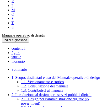
E
I
M
O
S
T
U
Manuale operativo di design
indici e glossario
contenuti
figure
tabelle
glossario
Sommario
1. Scopo, destinatari e uso del Manuale operativo di design
1.1. Versionamento e storico
1.2. Consultazione del manuale
1.3. Contribuisci al manuale
2. Introduzione al design per i servizi pubblici digitali
2.1. Design per l’amministrazione digitale (
e-
government
)