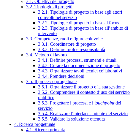
3.1. Obiettivi del progetto
3.2. Tipologie di progetti
3.2.1. Tipologie di progetto in base agli attori
coinvolti nel servizio
3.2.2. Tipologie di progetto in base al focus
3.2.3. Tipologie di progetto in base all’ambito di
intervento
3.3. Competenze, ruoli e figure coinvolte
3.3.1. Coordinatore di progetto
3.3.2. Definire ruoli e responsabilità
3.4. Metodo di lavoro
3.4.1. Definire processi, strumenti e rituali
3.4.2. Curare la documentazione di progetto
3.4.3. Organizzare tavoli tecnici collaborativi
3.4.4. Prendere decisioni
3.5. Il processo progettuale
3.5.1. Organizzare il progetto e la sua gestione
3.5.2. Comprendere il contesto d’uso del servizio
pubblico
3.5.3. Progettare i processi e i
touchpoint
del
servizio
3.5.4. Realizzare l’interfaccia utente del servizio
3.5.5. Validare la soluzione ottenuta
4. Ricerca progettuale
4.1. Ricerca primaria