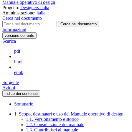
Manuale operativo di design
Progetto:
Designers Italia
Amministrazione:
italia
Cerca nel documento
Cerca nel documento
Informazioni
versione-corrente
Scarica
pdf
html
epub
Sorgente
Azioni
indice dei contenuti
Sommario
1. Scopo, destinatari e uso del Manuale operativo di design
1.1. Versionamento e storico
1.2. Consultazione del manuale
1.3. Contribuisci al manuale