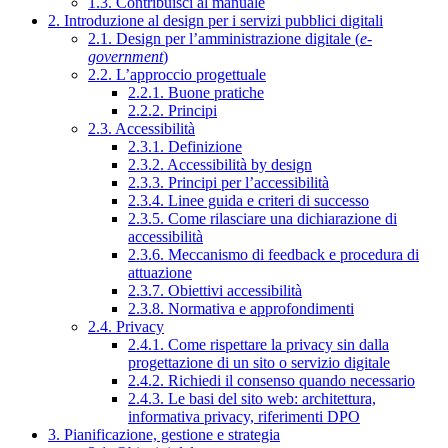
1.3. Contribuisci al manuale
2. Introduzione al design per i servizi pubblici digitali
2.1. Design per l’amministrazione digitale (
e-
government
)
2.2. L’approccio progettuale
2.2.1. Buone pratiche
2.2.2. Principi
2.3. Accessibilità
2.3.1. Definizione
2.3.2. Accessibilità by design
2.3.3. Principi per l’accessibilità
2.3.4. Linee guida e criteri di successo
2.3.5. Come rilasciare una dichiarazione di
accessibilità
2.3.6. Meccanismo di feedback e procedura di
attuazione
2.3.7. Obiettivi accessibilità
2.3.8. Normativa e approfondimenti
2.4. Privacy
2.4.1. Come rispettare la privacy sin dalla
progettazione di un sito o servizio digitale
2.4.2. Richiedi il consenso quando necessario
2.4.3. Le basi del sito web: architettura,
informativa privacy, riferimenti DPO
3. Pianificazione, gestione e strategia