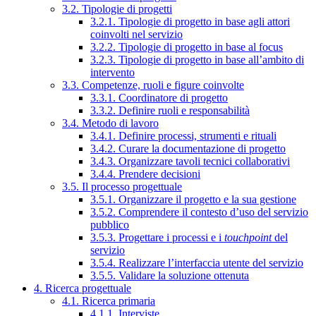
3.2. Tipologie di progetti
3.2.1. Tipologie di progetto in base agli attori
coinvolti nel servizio
3.2.2. Tipologie di progetto in base al focus
3.2.3. Tipologie di progetto in base all’ambito di
intervento
3.3. Competenze, ruoli e figure coinvolte
3.3.1. Coordinatore di progetto
3.3.2. Definire ruoli e responsabilità
3.4. Metodo di lavoro
3.4.1. Definire processi, strumenti e rituali
3.4.2. Curare la documentazione di progetto
3.4.3. Organizzare tavoli tecnici collaborativi
3.4.4. Prendere decisioni
3.5. Il processo progettuale
3.5.1. Organizzare il progetto e la sua gestione
3.5.2. Comprendere il contesto d’uso del servizio
pubblico
3.5.3. Progettare i processi e i
touchpoint
del
servizio
3.5.4. Realizzare l’interfaccia utente del servizio
3.5.5. Validare la soluzione ottenuta
4. Ricerca progettuale
4.1. Ricerca primaria
4.1.1. Interviste