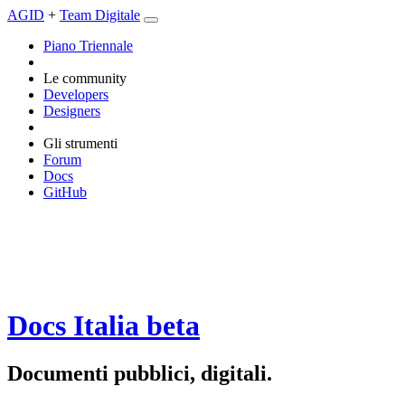
AGID
+
Team Digitale
Piano Triennale
Le community
Developers
Designers
Gli strumenti
Forum
Docs
GitHub
Docs Italia
beta
Documenti pubblici, digitali.