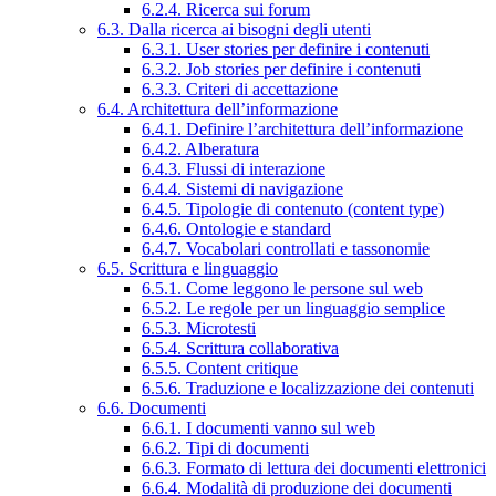
6.2.4. Ricerca sui forum
6.3. Dalla ricerca ai bisogni degli utenti
6.3.1. User stories per definire i contenuti
6.3.2. Job stories per definire i contenuti
6.3.3. Criteri di accettazione
6.4. Architettura dell’informazione
6.4.1. Definire l’architettura dell’informazione
6.4.2. Alberatura
6.4.3. Flussi di interazione
6.4.4. Sistemi di navigazione
6.4.5. Tipologie di contenuto (content type)
6.4.6. Ontologie e standard
6.4.7. Vocabolari controllati e tassonomie
6.5. Scrittura e linguaggio
6.5.1. Come leggono le persone sul web
6.5.2. Le regole per un linguaggio semplice
6.5.3. Microtesti
6.5.4. Scrittura collaborativa
6.5.5. Content critique
6.5.6. Traduzione e localizzazione dei contenuti
6.6. Documenti
6.6.1. I documenti vanno sul web
6.6.2. Tipi di documenti
6.6.3. Formato di lettura dei documenti elettronici
6.6.4. Modalità di produzione dei documenti