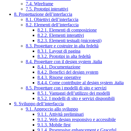
7.4. Wireframe
7.5. Prototipi interattivi
8. Progettazione dell’interfaccia
8.1. Obiettivi dell’interfaccia
8.2. Elementi dell’interfaccia
8.2.1. Elementi di composizione
8.2.2. Elementi interattivi
8.2.3. Elementi testuali (microtesti)
8.3. Progettare e costruire in alta fedeltà
8.3.1. Layout di pagina
8.3.2. Prototipi in alta fedeltà
8.4. Progettare con il design system .italia
8.4.1. Documentazione
8.4.2. Benefici del design system
8.4.3. Risorse operative
8.4.4. Come contribuire al design system .italia
8.5. Progettare con i modelli di sito e servizi
8.5.1. Vantaggi dell’utilizzo dei modelli
8.5.2. I modelli di sito e servizi disponibili
9. Sviluppo dell’interfaccia
9.1. Approccio allo sviluppo
9.1.1. Attività preliminari
9.1.2. Web design responsivo e accessibile
9.1.3. Mobile first
9.1.4. Progressive enhancement e Graceful