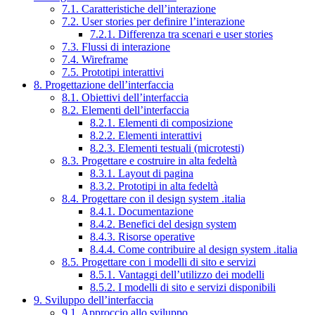
7.1. Caratteristiche dell’interazione
7.2. User stories per definire l’interazione
7.2.1. Differenza tra scenari e user stories
7.3. Flussi di interazione
7.4. Wireframe
7.5. Prototipi interattivi
8. Progettazione dell’interfaccia
8.1. Obiettivi dell’interfaccia
8.2. Elementi dell’interfaccia
8.2.1. Elementi di composizione
8.2.2. Elementi interattivi
8.2.3. Elementi testuali (microtesti)
8.3. Progettare e costruire in alta fedeltà
8.3.1. Layout di pagina
8.3.2. Prototipi in alta fedeltà
8.4. Progettare con il design system .italia
8.4.1. Documentazione
8.4.2. Benefici del design system
8.4.3. Risorse operative
8.4.4. Come contribuire al design system .italia
8.5. Progettare con i modelli di sito e servizi
8.5.1. Vantaggi dell’utilizzo dei modelli
8.5.2. I modelli di sito e servizi disponibili
9. Sviluppo dell’interfaccia
9.1. Approccio allo sviluppo