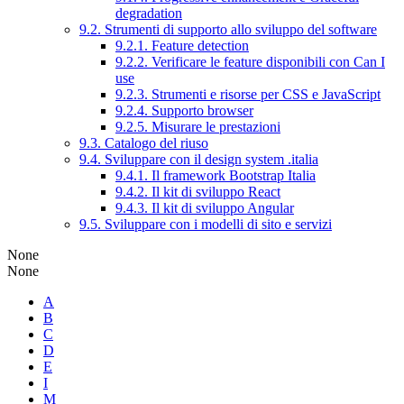
degradation
9.2. Strumenti di supporto allo sviluppo del software
9.2.1. Feature detection
9.2.2. Verificare le feature disponibili con Can I
use
9.2.3. Strumenti e risorse per CSS e JavaScript
9.2.4. Supporto browser
9.2.5. Misurare le prestazioni
9.3. Catalogo del riuso
9.4. Sviluppare con il design system .italia
9.4.1. Il framework Bootstrap Italia
9.4.2. Il kit di sviluppo React
9.4.3. Il kit di sviluppo Angular
9.5. Sviluppare con i modelli di sito e servizi
None
None
A
B
C
D
E
I
M