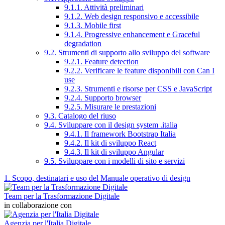
9.1.1. Attività preliminari
9.1.2. Web design responsivo e accessibile
9.1.3. Mobile first
9.1.4. Progressive enhancement e Graceful
degradation
9.2. Strumenti di supporto allo sviluppo del software
9.2.1. Feature detection
9.2.2. Verificare le feature disponibili con Can I
use
9.2.3. Strumenti e risorse per CSS e JavaScript
9.2.4. Supporto browser
9.2.5. Misurare le prestazioni
9.3. Catalogo del riuso
9.4. Sviluppare con il design system .italia
9.4.1. Il framework Bootstrap Italia
9.4.2. Il kit di sviluppo React
9.4.3. Il kit di sviluppo Angular
9.5. Sviluppare con i modelli di sito e servizi
1. Scopo, destinatari e uso del Manuale operativo di design
Team per la Trasformazione Digitale
in collaborazione con
Agenzia per l'Italia Digitale