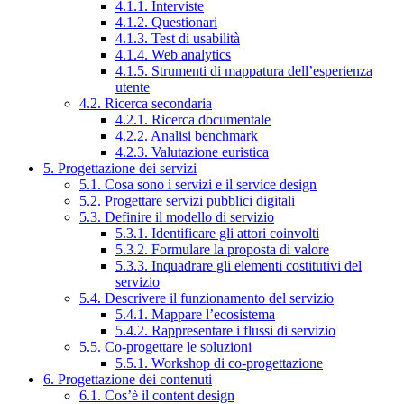
4.1.1. Interviste
4.1.2. Questionari
4.1.3. Test di usabilità
4.1.4. Web analytics
4.1.5. Strumenti di mappatura dell’esperienza
utente
4.2. Ricerca secondaria
4.2.1. Ricerca documentale
4.2.2. Analisi benchmark
4.2.3. Valutazione euristica
5. Progettazione dei servizi
5.1. Cosa sono i servizi e il service design
5.2. Progettare servizi pubblici digitali
5.3. Definire il modello di servizio
5.3.1. Identificare gli attori coinvolti
5.3.2. Formulare la proposta di valore
5.3.3. Inquadrare gli elementi costitutivi del
servizio
5.4. Descrivere il funzionamento del servizio
5.4.1. Mappare l’ecosistema
5.4.2. Rappresentare i flussi di servizio
5.5. Co-progettare le soluzioni
5.5.1. Workshop di co-progettazione
6. Progettazione dei contenuti
6.1. Cos’è il content design