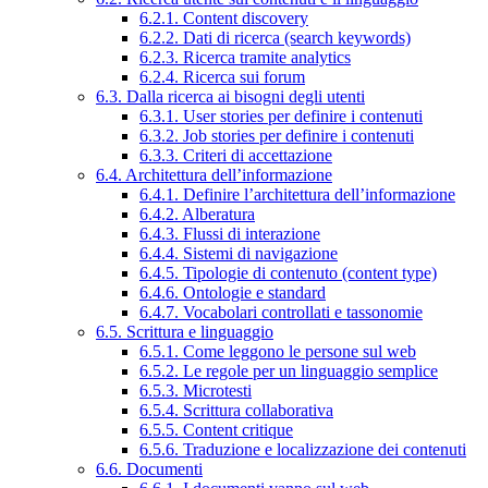
6.2.1. Content discovery
6.2.2. Dati di ricerca (search keywords)
6.2.3. Ricerca tramite analytics
6.2.4. Ricerca sui forum
6.3. Dalla ricerca ai bisogni degli utenti
6.3.1. User stories per definire i contenuti
6.3.2. Job stories per definire i contenuti
6.3.3. Criteri di accettazione
6.4. Architettura dell’informazione
6.4.1. Definire l’architettura dell’informazione
6.4.2. Alberatura
6.4.3. Flussi di interazione
6.4.4. Sistemi di navigazione
6.4.5. Tipologie di contenuto (content type)
6.4.6. Ontologie e standard
6.4.7. Vocabolari controllati e tassonomie
6.5. Scrittura e linguaggio
6.5.1. Come leggono le persone sul web
6.5.2. Le regole per un linguaggio semplice
6.5.3. Microtesti
6.5.4. Scrittura collaborativa
6.5.5. Content critique
6.5.6. Traduzione e localizzazione dei contenuti
6.6. Documenti