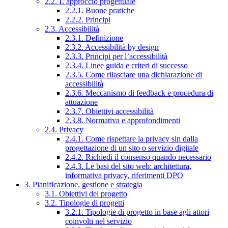
2.2. L’approccio progettuale
2.2.1. Buone pratiche
2.2.2. Principi
2.3. Accessibilità
2.3.1. Definizione
2.3.2. Accessibilità by design
2.3.3. Principi per l’accessibilità
2.3.4. Linee guida e criteri di successo
2.3.5. Come rilasciare una dichiarazione di
accessibilità
2.3.6. Meccanismo di feedback e procedura di
attuazione
2.3.7. Obiettivi accessibilità
2.3.8. Normativa e approfondimenti
2.4. Privacy
2.4.1. Come rispettare la privacy sin dalla
progettazione di un sito o servizio digitale
2.4.2. Richiedi il consenso quando necessario
2.4.3. Le basi del sito web: architettura,
informativa privacy, riferimenti DPO
3. Pianificazione, gestione e strategia
3.1. Obiettivi del progetto
3.2. Tipologie di progetti
3.2.1. Tipologie di progetto in base agli attori
coinvolti nel servizio