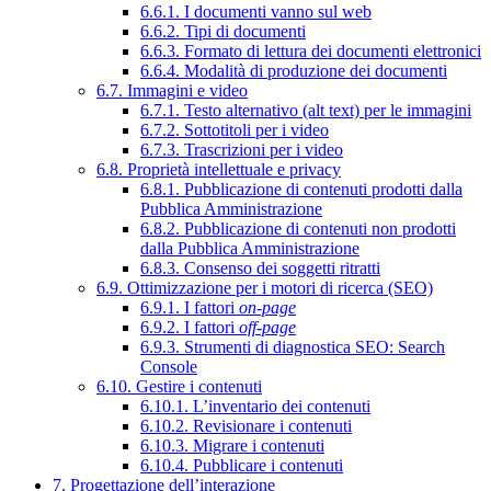
6.6.1. I documenti vanno sul web
6.6.2. Tipi di documenti
6.6.3. Formato di lettura dei documenti elettronici
6.6.4. Modalità di produzione dei documenti
6.7. Immagini e video
6.7.1. Testo alternativo (alt text) per le immagini
6.7.2. Sottotitoli per i video
6.7.3. Trascrizioni per i video
6.8. Proprietà intellettuale e privacy
6.8.1. Pubblicazione di contenuti prodotti dalla
Pubblica Amministrazione
6.8.2. Pubblicazione di contenuti non prodotti
dalla Pubblica Amministrazione
6.8.3. Consenso dei soggetti ritratti
6.9. Ottimizzazione per i motori di ricerca (SEO)
6.9.1. I fattori
on-page
6.9.2. I fattori
off-page
6.9.3. Strumenti di diagnostica SEO: Search
Console
6.10. Gestire i contenuti
6.10.1. L’inventario dei contenuti
6.10.2. Revisionare i contenuti
6.10.3. Migrare i contenuti
6.10.4. Pubblicare i contenuti
7. Progettazione dell’interazione