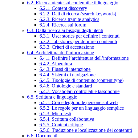
6.2. Ricerca utente sui contenuti e il linguaggio
6.2.1. Content discovery
6.2.2. Dati di ricerca (search keywords)
6.2.3. Ricerca tramite analytics
6.2.4. Ricerca sui forum
6.3. Dalla ricerca ai bisogni degli utenti
6.3.1. User stories per definire i contenuti
6.3.2. Job stories per definire i contenuti
6.3.3. Criteri di accettazione
6.4. Architettura dell’informazione
6.4.1. Definire l’architettura dell’informazione
6.4.2. Alberatura
6.4.3. Flussi di interazione
6.4.4. Sistemi di navigazione
6.4.5. Tipologie di contenuto (content type)
6.4.6. Ontologie e standard
6.4.7. Vocabolari controllati e tassonomie
6.5. Scrittura e linguaggio
6.5.1. Come leggono le persone sul web
6.5.2. Le regole per un linguaggio semplice
6.5.3. Microtesti
6.5.4. Scrittura collaborativa
6.5.5. Content critique
6.5.6. Traduzione e localizzazione dei contenuti
6.6. Documenti