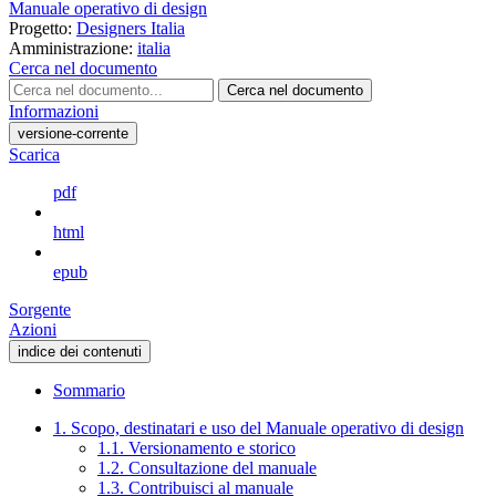
Manuale operativo di design
Progetto:
Designers Italia
Amministrazione:
italia
Cerca nel documento
Cerca nel documento
Informazioni
versione-corrente
Scarica
pdf
html
epub
Sorgente
Azioni
indice dei contenuti
Sommario
1. Scopo, destinatari e uso del Manuale operativo di design
1.1. Versionamento e storico
1.2. Consultazione del manuale
1.3. Contribuisci al manuale