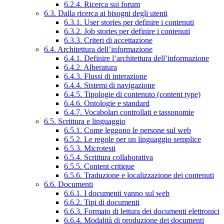
6.2.4. Ricerca sui forum
6.3. Dalla ricerca ai bisogni degli utenti
6.3.1. User stories per definire i contenuti
6.3.2. Job stories per definire i contenuti
6.3.3. Criteri di accettazione
6.4. Architettura dell’informazione
6.4.1. Definire l’architettura dell’informazione
6.4.2. Alberatura
6.4.3. Flussi di interazione
6.4.4. Sistemi di navigazione
6.4.5. Tipologie di contenuto (content type)
6.4.6. Ontologie e standard
6.4.7. Vocabolari controllati e tassonomie
6.5. Scrittura e linguaggio
6.5.1. Come leggono le persone sul web
6.5.2. Le regole per un linguaggio semplice
6.5.3. Microtesti
6.5.4. Scrittura collaborativa
6.5.5. Content critique
6.5.6. Traduzione e localizzazione dei contenuti
6.6. Documenti
6.6.1. I documenti vanno sul web
6.6.2. Tipi di documenti
6.6.3. Formato di lettura dei documenti elettronici
6.6.4. Modalità di produzione dei documenti