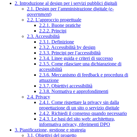
2. Introduzione al design per i servizi pubblici digitali
2.1. Design per l’amministrazione digitale (
e-
government
)
2.2. L’approccio progettuale
2.2.1. Buone pratiche
2.2.2. Principi
2.3. Accessibilità
2.3.1. Definizione
2.3.2. Accessibilità by design
2.3.3. Principi per l’accessibilità
2.3.4. Linee guida e criteri di successo
2.3.5. Come rilasciare una dichiarazione di
accessibilità
2.3.6. Meccanismo di feedback e procedura di
attuazione
2.3.7. Obiettivi accessibilità
2.3.8. Normativa e approfondimenti
2.4. Privacy
2.4.1. Come rispettare la privacy sin dalla
progettazione di un sito o servizio digitale
2.4.2. Richiedi il consenso quando necessario
2.4.3. Le basi del sito web: architettura,
informativa privacy, riferimenti DPO
3. Pianificazione, gestione e strategia
3.1. Obiettivi del progetto