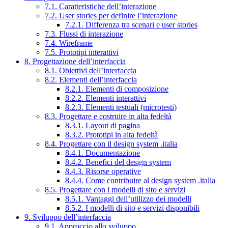
7.1. Caratteristiche dell’interazione
7.2. User stories per definire l’interazione
7.2.1. Differenza tra scenari e user stories
7.3. Flussi di interazione
7.4. Wireframe
7.5. Prototipi interattivi
8. Progettazione dell’interfaccia
8.1. Obiettivi dell’interfaccia
8.2. Elementi dell’interfaccia
8.2.1. Elementi di composizione
8.2.2. Elementi interattivi
8.2.3. Elementi testuali (microtesti)
8.3. Progettare e costruire in alta fedeltà
8.3.1. Layout di pagina
8.3.2. Prototipi in alta fedeltà
8.4. Progettare con il design system .italia
8.4.1. Documentazione
8.4.2. Benefici del design system
8.4.3. Risorse operative
8.4.4. Come contribuire al design system .italia
8.5. Progettare con i modelli di sito e servizi
8.5.1. Vantaggi dell’utilizzo dei modelli
8.5.2. I modelli di sito e servizi disponibili
9. Sviluppo dell’interfaccia
9.1. Approccio allo sviluppo