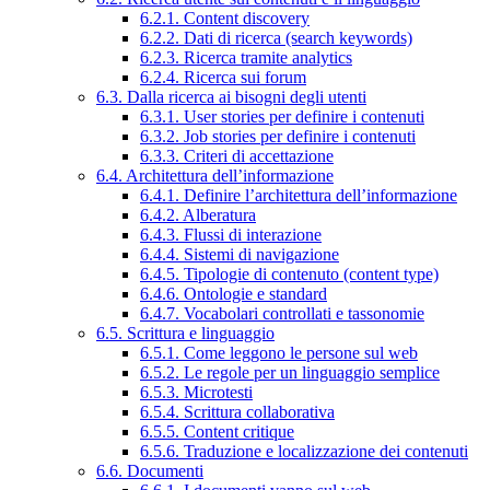
6.2.1. Content discovery
6.2.2. Dati di ricerca (search keywords)
6.2.3. Ricerca tramite analytics
6.2.4. Ricerca sui forum
6.3. Dalla ricerca ai bisogni degli utenti
6.3.1. User stories per definire i contenuti
6.3.2. Job stories per definire i contenuti
6.3.3. Criteri di accettazione
6.4. Architettura dell’informazione
6.4.1. Definire l’architettura dell’informazione
6.4.2. Alberatura
6.4.3. Flussi di interazione
6.4.4. Sistemi di navigazione
6.4.5. Tipologie di contenuto (content type)
6.4.6. Ontologie e standard
6.4.7. Vocabolari controllati e tassonomie
6.5. Scrittura e linguaggio
6.5.1. Come leggono le persone sul web
6.5.2. Le regole per un linguaggio semplice
6.5.3. Microtesti
6.5.4. Scrittura collaborativa
6.5.5. Content critique
6.5.6. Traduzione e localizzazione dei contenuti
6.6. Documenti