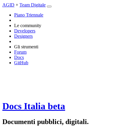
AGID
+
Team Digitale
Piano Triennale
Le community
Developers
Designers
Gli strumenti
Forum
Docs
GitHub
Docs Italia
beta
Documenti pubblici, digitali.