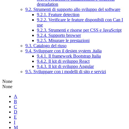
degradation
9.2. Strumenti di supporto allo sviluppo del software
9.2.1. Feature detection
9.2.2. Verificare le feature disponibili con Can I
use
9.2.3. Strumenti e risorse per CSS e JavaScript
9.2.4. Supporto browser
9.2.5. Misurare le prestazioni
9.3. Catalogo del riuso
9.4. Sviluppare con il design system .italia
9.4.1. Il framework Bootstrap Italia
9.4.2. Il kit di sviluppo React
9.4.3. Il kit di sviluppo Angular
9.5. Sviluppare con i modelli di sito e servizi
None
None
A
B
C
D
E
I
M