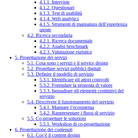
4.1.1. Interviste
4.1.2. Questionari
4.1.3. Test di usabilità
4.1.4. Web analytics
4.1.5. Strumenti di mappatura dell’esperienza
utente
4.2. Ricerca secondaria
4.2.1. Ricerca documentale
4.2.2. Analisi benchmark
4.2.3. Valutazione euristica
5. Progettazione dei servizi
5.1. Cosa sono i servizi e il service design
5.2. Progettare servizi pubblici digitali
5.3. Definire il modello di servizio
5.3.1. Identificare gli attori coinvolti
5.3.2. Formulare la proposta di valore
5.3.3. Inquadrare gli elementi costitutivi del
servizio
5.4. Descrivere il funzionamento del servizio
5.4.1. Mappare l’ecosistema
5.4.2. Rappresentare i flussi di servizio
5.5. Co-progettare le soluzioni
5.5.1. Workshop di co-progettazione
6. Progettazione dei contenuti
6.1. Cos’è il content design