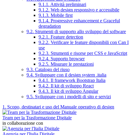
9.1.1. Attività preliminari
9.1.2. Web design responsivo e accessibile
9.1.3. Mobile first
9.1.4. Progressive enhancement e Graceful
degradation
9.2. Strumenti di supporto allo sviluppo del software
9.2.1. Feature detection
9.2.2. Verificare le feature disponibili con Can I
use
9.2.3. Strumenti e risorse per CSS e JavaScript
9.2.4. Supporto browser
9.2.5. Misurare le prestazioni
9.3. Catalogo del riuso
9.4. Sviluppare con il design system .italia
9.4.1. Il framework Bootstrap Italia
9.4.2. Il kit di sviluppo React
9.4.3. Il kit di sviluppo Angular
9.5. Sviluppare con i modelli di sito e servizi
1. Scopo, destinatari e uso del Manuale operativo di design
Team per la Trasformazione Digitale
in collaborazione con
Agenzia per l'Italia Digitale