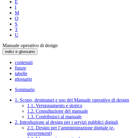
E
I
M
O
S
T
U
Manuale operativo di design
indici e glossario
contenuti
figure
tabelle
glossario
Sommario
1. Scopo, destinatari e uso del Manuale operativo di design
1.1. Versionamento e storico
1.2. Consultazione del manuale
1.3. Contribuisci al manuale
2. Introduzione al design per i servizi pubblici digitali
2.1. Design per l’amministrazione digitale (
e-
government
)