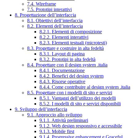
7.4. Wireframe
7.5. Prototipi interattivi
8. Progettazione dell’interfaccia
8.1. Obiettivi dell’interfaccia
8.2. Elementi dell’interfaccia
8.2.1. Elementi di composizione
8.2.2. Elementi interattivi
8.2.3. Elementi testuali (microtesti)
8.3. Progettare e costruire in alta fedeltà
8.3.1. Layout di pagina
8.3.2. Prototipi in alta fedeltà
8.4. Progettare con il design system .italia
8.4.1. Documentazione
8.4.2. Benefici del design system
8.4.3. Risorse operative
8.4.4. Come contribuire al design system .italia
8.5. Progettare con i modelli di sito e servizi
8.5.1. Vantaggi dell’utilizzo dei modelli
8.5.2. I modelli di sito e servizi disponibili
9. Sviluppo dell’interfaccia
9.1. Approccio allo sviluppo
9.1.1. Attività preliminari
9.1.2. Web design responsivo e accessibile
9.1.3. Mobile first
9.1.4. Progressive enhancement e Graceful