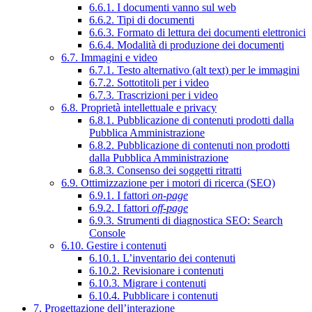
6.6.1. I documenti vanno sul web
6.6.2. Tipi di documenti
6.6.3. Formato di lettura dei documenti elettronici
6.6.4. Modalità di produzione dei documenti
6.7. Immagini e video
6.7.1. Testo alternativo (alt text) per le immagini
6.7.2. Sottotitoli per i video
6.7.3. Trascrizioni per i video
6.8. Proprietà intellettuale e privacy
6.8.1. Pubblicazione di contenuti prodotti dalla
Pubblica Amministrazione
6.8.2. Pubblicazione di contenuti non prodotti
dalla Pubblica Amministrazione
6.8.3. Consenso dei soggetti ritratti
6.9. Ottimizzazione per i motori di ricerca (SEO)
6.9.1. I fattori
on-page
6.9.2. I fattori
off-page
6.9.3. Strumenti di diagnostica SEO: Search
Console
6.10. Gestire i contenuti
6.10.1. L’inventario dei contenuti
6.10.2. Revisionare i contenuti
6.10.3. Migrare i contenuti
6.10.4. Pubblicare i contenuti
7. Progettazione dell’interazione