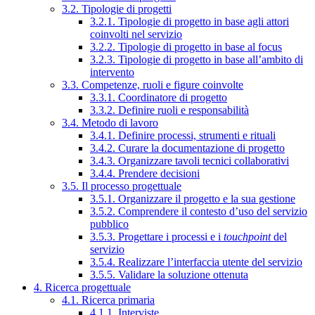
3.2. Tipologie di progetti
3.2.1. Tipologie di progetto in base agli attori
coinvolti nel servizio
3.2.2. Tipologie di progetto in base al focus
3.2.3. Tipologie di progetto in base all’ambito di
intervento
3.3. Competenze, ruoli e figure coinvolte
3.3.1. Coordinatore di progetto
3.3.2. Definire ruoli e responsabilità
3.4. Metodo di lavoro
3.4.1. Definire processi, strumenti e rituali
3.4.2. Curare la documentazione di progetto
3.4.3. Organizzare tavoli tecnici collaborativi
3.4.4. Prendere decisioni
3.5. Il processo progettuale
3.5.1. Organizzare il progetto e la sua gestione
3.5.2. Comprendere il contesto d’uso del servizio
pubblico
3.5.3. Progettare i processi e i
touchpoint
del
servizio
3.5.4. Realizzare l’interfaccia utente del servizio
3.5.5. Validare la soluzione ottenuta
4. Ricerca progettuale
4.1. Ricerca primaria
4.1.1. Interviste