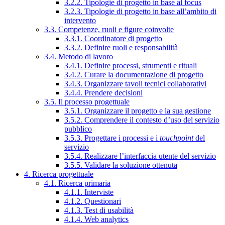
3.2.2. Tipologie di progetto in base al focus
3.2.3. Tipologie di progetto in base all’ambito di
intervento
3.3. Competenze, ruoli e figure coinvolte
3.3.1. Coordinatore di progetto
3.3.2. Definire ruoli e responsabilità
3.4. Metodo di lavoro
3.4.1. Definire processi, strumenti e rituali
3.4.2. Curare la documentazione di progetto
3.4.3. Organizzare tavoli tecnici collaborativi
3.4.4. Prendere decisioni
3.5. Il processo progettuale
3.5.1. Organizzare il progetto e la sua gestione
3.5.2. Comprendere il contesto d’uso del servizio
pubblico
3.5.3. Progettare i processi e i
touchpoint
del
servizio
3.5.4. Realizzare l’interfaccia utente del servizio
3.5.5. Validare la soluzione ottenuta
4. Ricerca progettuale
4.1. Ricerca primaria
4.1.1. Interviste
4.1.2. Questionari
4.1.3. Test di usabilità
4.1.4. Web analytics