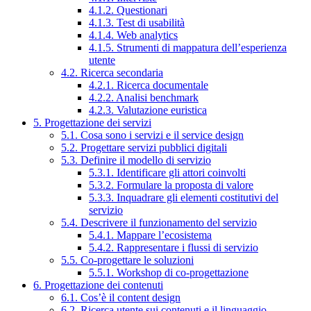
4.1.2. Questionari
4.1.3. Test di usabilità
4.1.4. Web analytics
4.1.5. Strumenti di mappatura dell’esperienza
utente
4.2. Ricerca secondaria
4.2.1. Ricerca documentale
4.2.2. Analisi benchmark
4.2.3. Valutazione euristica
5. Progettazione dei servizi
5.1. Cosa sono i servizi e il service design
5.2. Progettare servizi pubblici digitali
5.3. Definire il modello di servizio
5.3.1. Identificare gli attori coinvolti
5.3.2. Formulare la proposta di valore
5.3.3. Inquadrare gli elementi costitutivi del
servizio
5.4. Descrivere il funzionamento del servizio
5.4.1. Mappare l’ecosistema
5.4.2. Rappresentare i flussi di servizio
5.5. Co-progettare le soluzioni
5.5.1. Workshop di co-progettazione
6. Progettazione dei contenuti
6.1. Cos’è il content design
6.2. Ricerca utente sui contenuti e il linguaggio