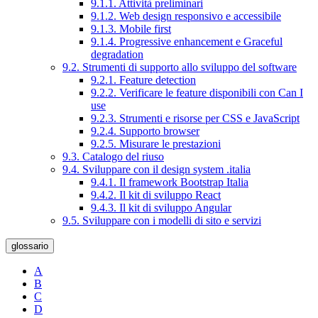
9.1.1. Attività preliminari
9.1.2. Web design responsivo e accessibile
9.1.3. Mobile first
9.1.4. Progressive enhancement e Graceful
degradation
9.2. Strumenti di supporto allo sviluppo del software
9.2.1. Feature detection
9.2.2. Verificare le feature disponibili con Can I
use
9.2.3. Strumenti e risorse per CSS e JavaScript
9.2.4. Supporto browser
9.2.5. Misurare le prestazioni
9.3. Catalogo del riuso
9.4. Sviluppare con il design system .italia
9.4.1. Il framework Bootstrap Italia
9.4.2. Il kit di sviluppo React
9.4.3. Il kit di sviluppo Angular
9.5. Sviluppare con i modelli di sito e servizi
glossario
A
B
C
D