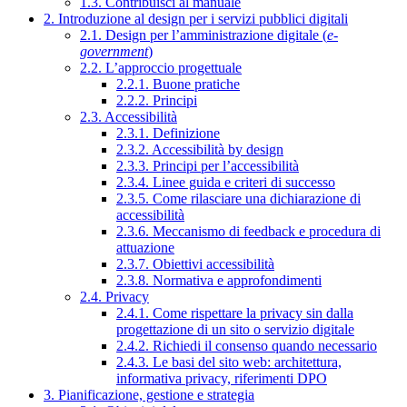
1.3. Contribuisci al manuale
2. Introduzione al design per i servizi pubblici digitali
2.1. Design per l’amministrazione digitale (
e-
government
)
2.2. L’approccio progettuale
2.2.1. Buone pratiche
2.2.2. Principi
2.3. Accessibilità
2.3.1. Definizione
2.3.2. Accessibilità by design
2.3.3. Principi per l’accessibilità
2.3.4. Linee guida e criteri di successo
2.3.5. Come rilasciare una dichiarazione di
accessibilità
2.3.6. Meccanismo di feedback e procedura di
attuazione
2.3.7. Obiettivi accessibilità
2.3.8. Normativa e approfondimenti
2.4. Privacy
2.4.1. Come rispettare la privacy sin dalla
progettazione di un sito o servizio digitale
2.4.2. Richiedi il consenso quando necessario
2.4.3. Le basi del sito web: architettura,
informativa privacy, riferimenti DPO
3. Pianificazione, gestione e strategia