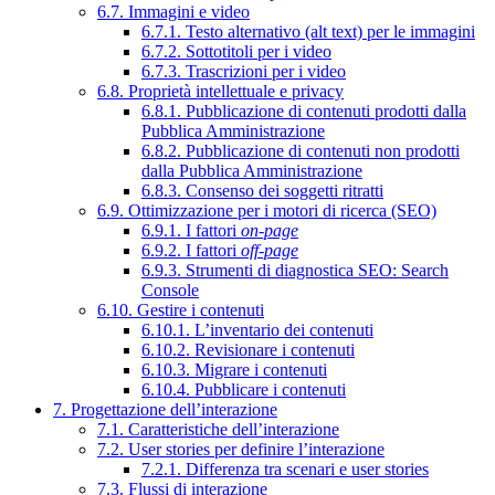
6.7. Immagini e video
6.7.1. Testo alternativo (alt text) per le immagini
6.7.2. Sottotitoli per i video
6.7.3. Trascrizioni per i video
6.8. Proprietà intellettuale e privacy
6.8.1. Pubblicazione di contenuti prodotti dalla
Pubblica Amministrazione
6.8.2. Pubblicazione di contenuti non prodotti
dalla Pubblica Amministrazione
6.8.3. Consenso dei soggetti ritratti
6.9. Ottimizzazione per i motori di ricerca (SEO)
6.9.1. I fattori
on-page
6.9.2. I fattori
off-page
6.9.3. Strumenti di diagnostica SEO: Search
Console
6.10. Gestire i contenuti
6.10.1. L’inventario dei contenuti
6.10.2. Revisionare i contenuti
6.10.3. Migrare i contenuti
6.10.4. Pubblicare i contenuti
7. Progettazione dell’interazione
7.1. Caratteristiche dell’interazione
7.2. User stories per definire l’interazione
7.2.1. Differenza tra scenari e user stories
7.3. Flussi di interazione