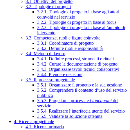
3.1. Obiettivi del progetto
3.2. Tipologie di progetti
3.2.1. Tipologie di progetto in base agli attori
coinvolti nel servizio
3.2.2. Tipologie di progetto in base al focus
3.2.3. Tipologie di progetto in base all’ambito di
intervento
3.3. Competenze, ruoli e figure coinvolte
3.3.1. Coordinatore di progetto
3.3.2. Definire ruoli e responsabilità
3.4. Metodo di lavoro
3.4.1. Definire processi, strumenti e rituali
3.4.2. Curare la documentazione di progetto
3.4.3. Organizzare tavoli tecnici collaborativi
3.4.4. Prendere decisioni
3.5. Il processo progettuale
3.5.1. Organizzare il progetto e la sua gestione
3.5.2. Comprendere il contesto d’uso del servizio
pubblico
3.5.3. Progettare i processi e i
touchpoint
del
servizio
3.5.4. Realizzare l’interfaccia utente del servizio
3.5.5. Validare la soluzione ottenuta
4. Ricerca progettuale
4.1. Ricerca primaria