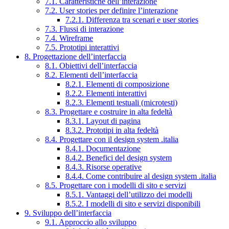
7.1. Caratteristiche dell’interazione
7.2. User stories per definire l’interazione
7.2.1. Differenza tra scenari e user stories
7.3. Flussi di interazione
7.4. Wireframe
7.5. Prototipi interattivi
8. Progettazione dell’interfaccia
8.1. Obiettivi dell’interfaccia
8.2. Elementi dell’interfaccia
8.2.1. Elementi di composizione
8.2.2. Elementi interattivi
8.2.3. Elementi testuali (microtesti)
8.3. Progettare e costruire in alta fedeltà
8.3.1. Layout di pagina
8.3.2. Prototipi in alta fedeltà
8.4. Progettare con il design system .italia
8.4.1. Documentazione
8.4.2. Benefici del design system
8.4.3. Risorse operative
8.4.4. Come contribuire al design system .italia
8.5. Progettare con i modelli di sito e servizi
8.5.1. Vantaggi dell’utilizzo dei modelli
8.5.2. I modelli di sito e servizi disponibili
9. Sviluppo dell’interfaccia
9.1. Approccio allo sviluppo