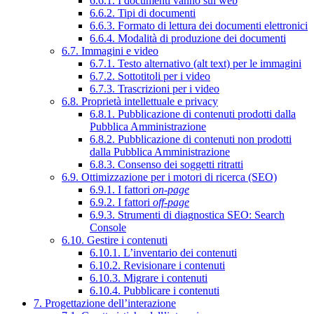
6.6.1. I documenti vanno sul web
6.6.2. Tipi di documenti
6.6.3. Formato di lettura dei documenti elettronici
6.6.4. Modalità di produzione dei documenti
6.7. Immagini e video
6.7.1. Testo alternativo (alt text) per le immagini
6.7.2. Sottotitoli per i video
6.7.3. Trascrizioni per i video
6.8. Proprietà intellettuale e privacy
6.8.1. Pubblicazione di contenuti prodotti dalla
Pubblica Amministrazione
6.8.2. Pubblicazione di contenuti non prodotti
dalla Pubblica Amministrazione
6.8.3. Consenso dei soggetti ritratti
6.9. Ottimizzazione per i motori di ricerca (SEO)
6.9.1. I fattori
on-page
6.9.2. I fattori
off-page
6.9.3. Strumenti di diagnostica SEO: Search
Console
6.10. Gestire i contenuti
6.10.1. L’inventario dei contenuti
6.10.2. Revisionare i contenuti
6.10.3. Migrare i contenuti
6.10.4. Pubblicare i contenuti
7. Progettazione dell’interazione