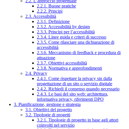
2.2. L’approccio progettuale
2.2.1. Buone pratiche
2.2.2. Principi
2.3. Accessibilità
2.3.1. Definizione
2.3.2. Accessibilità by design
2.3.3. Principi per l’accessibilità
2.3.4. Linee guida e criteri di successo
2.3.5. Come rilasciare una dichiarazione di
accessibilità
2.3.6. Meccanismo di feedback e procedura di
attuazione
2.3.7. Obiettivi accessibilità
2.3.8. Normativa e approfondimenti
2.4. Privacy
2.4.1. Come rispettare la privacy sin dalla
progettazione di un sito o servizio digitale
2.4.2. Richiedi il consenso quando necessario
2.4.3. Le basi del sito web: architettura,
informativa privacy, riferimenti DPO
3. Pianificazione, gestione e strategia
3.1. Obiettivi del progetto
3.2. Tipologie di progetti
3.2.1. Tipologie di progetto in base agli attori
coinvolti nel servizio