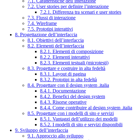
7.1. Caratteristiche dell’interazione
7.2. User stories per definire l’interazione
7.2.1. Differenza tra scenari e user stories
7.3. Flussi di interazione
7.4. Wireframe
7.5. Prototipi interattivi
8. Progettazione dell’interfaccia
8.1. Obiettivi dell’interfaccia
8.2. Elementi dell’interfaccia
8.2.1. Elementi di composizione
8.2.2. Elementi interattivi
8.2.3. Elementi testuali (microtesti)
8.3. Progettare e costruire in alta fedeltà
8.3.1. Layout di pagina
8.3.2. Prototipi in alta fedeltà
8.4. Progettare con il design system .italia
8.4.1. Documentazione
8.4.2. Benefici del design system
8.4.3. Risorse operative
8.4.4. Come contribuire al design system .italia
8.5. Progettare con i modelli di sito e servizi
8.5.1. Vantaggi dell’utilizzo dei modelli
8.5.2. I modelli di sito e servizi disponibili
9. Sviluppo dell’interfaccia
9.1. Approccio allo sviluppo