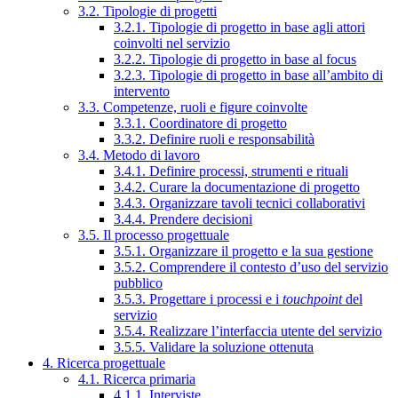
3.2. Tipologie di progetti
3.2.1. Tipologie di progetto in base agli attori
coinvolti nel servizio
3.2.2. Tipologie di progetto in base al focus
3.2.3. Tipologie di progetto in base all’ambito di
intervento
3.3. Competenze, ruoli e figure coinvolte
3.3.1. Coordinatore di progetto
3.3.2. Definire ruoli e responsabilità
3.4. Metodo di lavoro
3.4.1. Definire processi, strumenti e rituali
3.4.2. Curare la documentazione di progetto
3.4.3. Organizzare tavoli tecnici collaborativi
3.4.4. Prendere decisioni
3.5. Il processo progettuale
3.5.1. Organizzare il progetto e la sua gestione
3.5.2. Comprendere il contesto d’uso del servizio
pubblico
3.5.3. Progettare i processi e i
touchpoint
del
servizio
3.5.4. Realizzare l’interfaccia utente del servizio
3.5.5. Validare la soluzione ottenuta
4. Ricerca progettuale
4.1. Ricerca primaria
4.1.1. Interviste