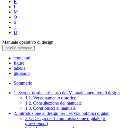
E
I
M
O
S
T
U
Manuale operativo di design
indici e glossario
contenuti
figure
tabelle
glossario
Sommario
1. Scopo, destinatari e uso del Manuale operativo di design
1.1. Versionamento e storico
1.2. Consultazione del manuale
1.3. Contribuisci al manuale
2. Introduzione al design per i servizi pubblici digitali
2.1. Design per l’amministrazione digitale (
e-
government
)