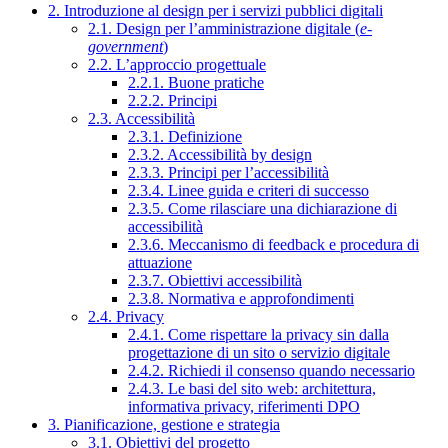
2. Introduzione al design per i servizi pubblici digitali
2.1. Design per l’amministrazione digitale (
e-
government
)
2.2. L’approccio progettuale
2.2.1. Buone pratiche
2.2.2. Principi
2.3. Accessibilità
2.3.1. Definizione
2.3.2. Accessibilità by design
2.3.3. Principi per l’accessibilità
2.3.4. Linee guida e criteri di successo
2.3.5. Come rilasciare una dichiarazione di
accessibilità
2.3.6. Meccanismo di feedback e procedura di
attuazione
2.3.7. Obiettivi accessibilità
2.3.8. Normativa e approfondimenti
2.4. Privacy
2.4.1. Come rispettare la privacy sin dalla
progettazione di un sito o servizio digitale
2.4.2. Richiedi il consenso quando necessario
2.4.3. Le basi del sito web: architettura,
informativa privacy, riferimenti DPO
3. Pianificazione, gestione e strategia
3.1. Obiettivi del progetto