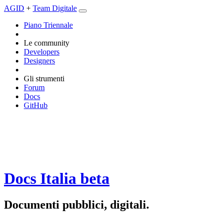
AGID
+
Team Digitale
Piano Triennale
Le community
Developers
Designers
Gli strumenti
Forum
Docs
GitHub
Docs Italia
beta
Documenti pubblici, digitali.