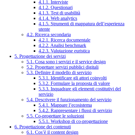
4.1.1. Interviste
4.1.2. Questionari
4.1.3. Test di usabilità
4.1.4. Web analytics
4.1.5. Strumenti di mappatura dell’esperienza
utente
4.2. Ricerca secondaria
4.2.1. Ricerca documentale
4.2.2. Analisi benchmark
4.2.3. Valutazione euristica
5. Progettazione dei servizi
5.1. Cosa sono i servizi e il service design
5.2. Progettare servizi pubblici digitali
5.3. Definire il modello di servizio
5.3.1. Identificare gli attori coinvolti
5.3.2. Formulare la proposta di valore
5.3.3. Inquadrare gli elementi costitutivi del
servizio
5.4. Descrivere il funzionamento del servizio
5.4.1. Mappare l’ecosistema
5.4.2. Rappresentare i flussi di servizio
5.5. Co-progettare le soluzioni
5.5.1. Workshop di co-progettazione
6. Progettazione dei contenuti
6.1. Cos’è il content design