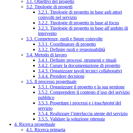
3.1. Obiettivi del progetto
3.2. Tipologie di progetti
3.2.1. Tipologie di progetto in base agli attori
coinvolti nel servizio
3.2.2. Tipologie di progetto in base al focus
3.2.3. Tipologie di progetto in base all’ambito di
intervento
3.3. Competenze, ruoli e figure coinvolte
3.3.1. Coordinatore di progetto
3.3.2. Definire ruoli e responsabilità
3.4. Metodo di lavoro
3.4.1. Definire processi, strumenti e rituali
3.4.2. Curare la documentazione di progetto
3.4.3. Organizzare tavoli tecnici collaborativi
3.4.4. Prendere decisioni
3.5. Il processo progettuale
3.5.1. Organizzare il progetto e la sua gestione
3.5.2. Comprendere il contesto d’uso del servizio
pubblico
3.5.3. Progettare i processi e i
touchpoint
del
servizio
3.5.4. Realizzare l’interfaccia utente del servizio
3.5.5. Validare la soluzione ottenuta
4. Ricerca progettuale
4.1. Ricerca primaria