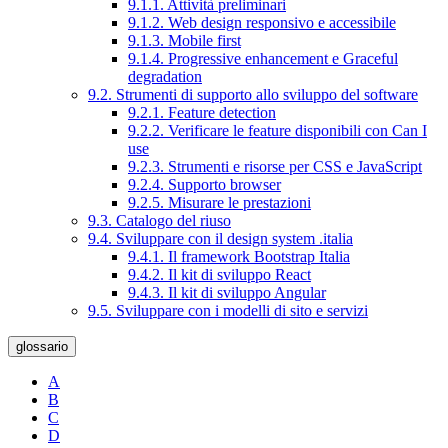
9.1.1. Attività preliminari
9.1.2. Web design responsivo e accessibile
9.1.3. Mobile first
9.1.4. Progressive enhancement e Graceful
degradation
9.2. Strumenti di supporto allo sviluppo del software
9.2.1. Feature detection
9.2.2. Verificare le feature disponibili con Can I
use
9.2.3. Strumenti e risorse per CSS e JavaScript
9.2.4. Supporto browser
9.2.5. Misurare le prestazioni
9.3. Catalogo del riuso
9.4. Sviluppare con il design system .italia
9.4.1. Il framework Bootstrap Italia
9.4.2. Il kit di sviluppo React
9.4.3. Il kit di sviluppo Angular
9.5. Sviluppare con i modelli di sito e servizi
glossario
A
B
C
D