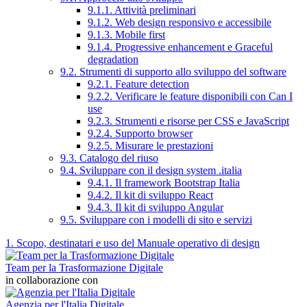
9.1.1. Attività preliminari
9.1.2. Web design responsivo e accessibile
9.1.3. Mobile first
9.1.4. Progressive enhancement e Graceful
degradation
9.2. Strumenti di supporto allo sviluppo del software
9.2.1. Feature detection
9.2.2. Verificare le feature disponibili con Can I
use
9.2.3. Strumenti e risorse per CSS e JavaScript
9.2.4. Supporto browser
9.2.5. Misurare le prestazioni
9.3. Catalogo del riuso
9.4. Sviluppare con il design system .italia
9.4.1. Il framework Bootstrap Italia
9.4.2. Il kit di sviluppo React
9.4.3. Il kit di sviluppo Angular
9.5. Sviluppare con i modelli di sito e servizi
1. Scopo, destinatari e uso del Manuale operativo di design
Team per la Trasformazione Digitale
in collaborazione con
Agenzia per l'Italia Digitale