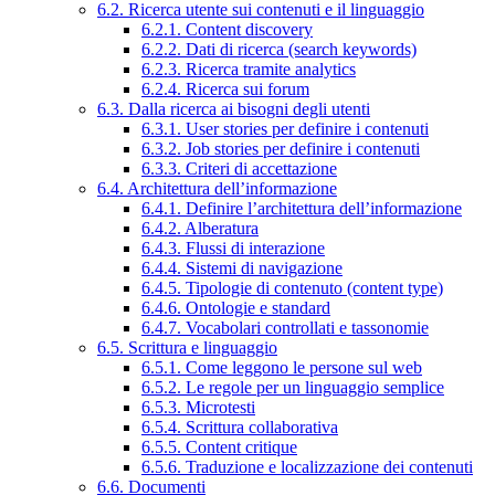
6.2. Ricerca utente sui contenuti e il linguaggio
6.2.1. Content discovery
6.2.2. Dati di ricerca (search keywords)
6.2.3. Ricerca tramite analytics
6.2.4. Ricerca sui forum
6.3. Dalla ricerca ai bisogni degli utenti
6.3.1. User stories per definire i contenuti
6.3.2. Job stories per definire i contenuti
6.3.3. Criteri di accettazione
6.4. Architettura dell’informazione
6.4.1. Definire l’architettura dell’informazione
6.4.2. Alberatura
6.4.3. Flussi di interazione
6.4.4. Sistemi di navigazione
6.4.5. Tipologie di contenuto (content type)
6.4.6. Ontologie e standard
6.4.7. Vocabolari controllati e tassonomie
6.5. Scrittura e linguaggio
6.5.1. Come leggono le persone sul web
6.5.2. Le regole per un linguaggio semplice
6.5.3. Microtesti
6.5.4. Scrittura collaborativa
6.5.5. Content critique
6.5.6. Traduzione e localizzazione dei contenuti
6.6. Documenti