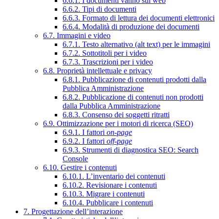
6.6.1. I documenti vanno sul web
6.6.2. Tipi di documenti
6.6.3. Formato di lettura dei documenti elettronici
6.6.4. Modalità di produzione dei documenti
6.7. Immagini e video
6.7.1. Testo alternativo (alt text) per le immagini
6.7.2. Sottotitoli per i video
6.7.3. Trascrizioni per i video
6.8. Proprietà intellettuale e privacy
6.8.1. Pubblicazione di contenuti prodotti dalla
Pubblica Amministrazione
6.8.2. Pubblicazione di contenuti non prodotti
dalla Pubblica Amministrazione
6.8.3. Consenso dei soggetti ritratti
6.9. Ottimizzazione per i motori di ricerca (SEO)
6.9.1. I fattori
on-page
6.9.2. I fattori
off-page
6.9.3. Strumenti di diagnostica SEO: Search
Console
6.10. Gestire i contenuti
6.10.1. L’inventario dei contenuti
6.10.2. Revisionare i contenuti
6.10.3. Migrare i contenuti
6.10.4. Pubblicare i contenuti
7. Progettazione dell’interazione