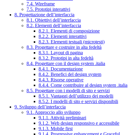
7.4. Wireframe
7.5. Prototipi interattivi
8. Progettazione dell’interfaccia
8.1. Obiettivi dell’interfaccia
8.2. Elementi dell’interfaccia
8.2.1. Elementi di composizione
8.2.2. Elementi interattivi
8.2.3. Elementi testuali (microtesti)
8.3. Progettare e costruire in alta fedeltà
8.3.1. Layout di pagina
8.3.2. Prototipi in alta fedeltà
8.4. Progettare con il design system .italia
8.4.1. Documentazione
8.4.2. Benefici del design system
8.4.3. Risorse operative
8.4.4. Come contribuire al design system .italia
8.5. Progettare con i modelli di sito e servizi
8.5.1. Vantaggi dell’utilizzo dei modelli
8.5.2. I modelli di sito e servizi disponibili
9. Sviluppo dell’interfaccia
9.1. Approccio allo sviluppo
9.1.1. Attività preliminari
9.1.2. Web design responsivo e accessibile
9.1.3. Mobile first
9.1.4. Progressive enhancement e Graceful