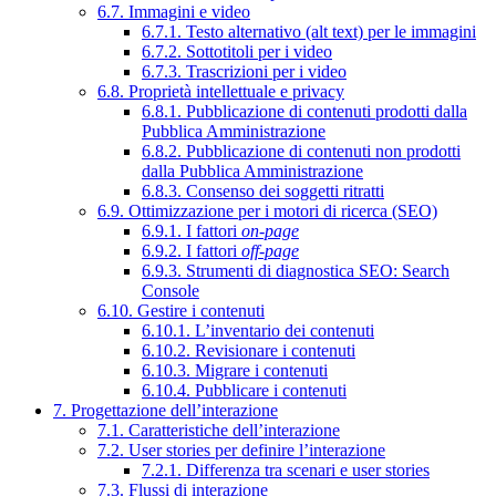
6.7. Immagini e video
6.7.1. Testo alternativo (alt text) per le immagini
6.7.2. Sottotitoli per i video
6.7.3. Trascrizioni per i video
6.8. Proprietà intellettuale e privacy
6.8.1. Pubblicazione di contenuti prodotti dalla
Pubblica Amministrazione
6.8.2. Pubblicazione di contenuti non prodotti
dalla Pubblica Amministrazione
6.8.3. Consenso dei soggetti ritratti
6.9. Ottimizzazione per i motori di ricerca (SEO)
6.9.1. I fattori
on-page
6.9.2. I fattori
off-page
6.9.3. Strumenti di diagnostica SEO: Search
Console
6.10. Gestire i contenuti
6.10.1. L’inventario dei contenuti
6.10.2. Revisionare i contenuti
6.10.3. Migrare i contenuti
6.10.4. Pubblicare i contenuti
7. Progettazione dell’interazione
7.1. Caratteristiche dell’interazione
7.2. User stories per definire l’interazione
7.2.1. Differenza tra scenari e user stories
7.3. Flussi di interazione