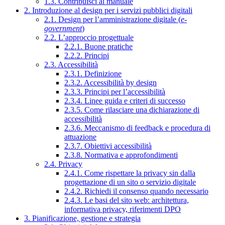
1.3. Contribuisci al manuale
2. Introduzione al design per i servizi pubblici digitali
2.1. Design per l’amministrazione digitale (
e-
government
)
2.2. L’approccio progettuale
2.2.1. Buone pratiche
2.2.2. Principi
2.3. Accessibilità
2.3.1. Definizione
2.3.2. Accessibilità by design
2.3.3. Principi per l’accessibilità
2.3.4. Linee guida e criteri di successo
2.3.5. Come rilasciare una dichiarazione di
accessibilità
2.3.6. Meccanismo di feedback e procedura di
attuazione
2.3.7. Obiettivi accessibilità
2.3.8. Normativa e approfondimenti
2.4. Privacy
2.4.1. Come rispettare la privacy sin dalla
progettazione di un sito o servizio digitale
2.4.2. Richiedi il consenso quando necessario
2.4.3. Le basi del sito web: architettura,
informativa privacy, riferimenti DPO
3. Pianificazione, gestione e strategia