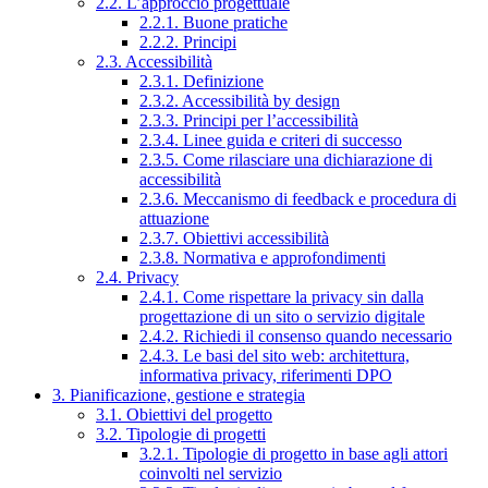
2.2. L’approccio progettuale
2.2.1. Buone pratiche
2.2.2. Principi
2.3. Accessibilità
2.3.1. Definizione
2.3.2. Accessibilità by design
2.3.3. Principi per l’accessibilità
2.3.4. Linee guida e criteri di successo
2.3.5. Come rilasciare una dichiarazione di
accessibilità
2.3.6. Meccanismo di feedback e procedura di
attuazione
2.3.7. Obiettivi accessibilità
2.3.8. Normativa e approfondimenti
2.4. Privacy
2.4.1. Come rispettare la privacy sin dalla
progettazione di un sito o servizio digitale
2.4.2. Richiedi il consenso quando necessario
2.4.3. Le basi del sito web: architettura,
informativa privacy, riferimenti DPO
3. Pianificazione, gestione e strategia
3.1. Obiettivi del progetto
3.2. Tipologie di progetti
3.2.1. Tipologie di progetto in base agli attori
coinvolti nel servizio