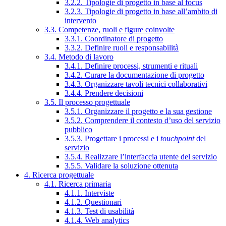
3.2.2. Tipologie di progetto in base al focus
3.2.3. Tipologie di progetto in base all’ambito di
intervento
3.3. Competenze, ruoli e figure coinvolte
3.3.1. Coordinatore di progetto
3.3.2. Definire ruoli e responsabilità
3.4. Metodo di lavoro
3.4.1. Definire processi, strumenti e rituali
3.4.2. Curare la documentazione di progetto
3.4.3. Organizzare tavoli tecnici collaborativi
3.4.4. Prendere decisioni
3.5. Il processo progettuale
3.5.1. Organizzare il progetto e la sua gestione
3.5.2. Comprendere il contesto d’uso del servizio
pubblico
3.5.3. Progettare i processi e i
touchpoint
del
servizio
3.5.4. Realizzare l’interfaccia utente del servizio
3.5.5. Validare la soluzione ottenuta
4. Ricerca progettuale
4.1. Ricerca primaria
4.1.1. Interviste
4.1.2. Questionari
4.1.3. Test di usabilità
4.1.4. Web analytics