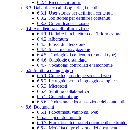
6.2.4. Ricerca sui forum
6.3. Dalla ricerca ai bisogni degli utenti
6.3.1. User stories per definire i contenuti
6.3.2. Job stories per definire i contenuti
6.3.3. Criteri di accettazione
6.4. Architettura dell’informazione
6.4.1. Definire l’architettura dell’informazione
6.4.2. Alberatura
6.4.3. Flussi di interazione
6.4.4. Sistemi di navigazione
6.4.5. Tipologie di contenuto (content type)
6.4.6. Ontologie e standard
6.4.7. Vocabolari controllati e tassonomie
6.5. Scrittura e linguaggio
6.5.1. Come leggono le persone sul web
6.5.2. Le regole per un linguaggio semplice
6.5.3. Microtesti
6.5.4. Scrittura collaborativa
6.5.5. Content critique
6.5.6. Traduzione e localizzazione dei contenuti
6.6. Documenti
6.6.1. I documenti vanno sul web
6.6.2. Tipi di documenti
6.6.3. Formato di lettura dei documenti elettronici
6.6.4. Modalità di produzione dei documenti