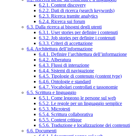
6.2.1. Content discovery
6.2.2. Dati di ricerca (search keywords)
6.2.3. Ricerca tramite analytics
6.2.4. Ricerca sui forum
6.3. Dalla ricerca ai bisogni degli utenti
6.3.1. User stories per definire i contenuti
6.3.2. Job stories per definire i contenuti
6.3.3. Criteri di accettazione
6.4. Architettura dell’informazione
6.4.1. Definire l’architettura dell’informazione
6.4.2. Alberatura
6.4.3. Flussi di interazione
6.4.4. Sistemi di navigazione
6.4.5. Tipologie di contenuto (content type)
6.4.6. Ontologie e standard
6.4.7. Vocabolari controllati e tassonomie
6.5. Scrittura e linguaggio
6.5.1. Come leggono le persone sul web
6.5.2. Le regole per un linguaggio semplice
6.5.3. Microtesti
6.5.4. Scrittura collaborativa
6.5.5. Content critique
6.5.6. Traduzione e localizzazione dei contenuti
6.6. Documenti