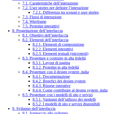
7.1. Caratteristiche dell’interazione
7.2. User stories per definire l’interazione
7.2.1. Differenza tra scenari e user stories
7.3. Flussi di interazione
7.4. Wireframe
7.5. Prototipi interattivi
8. Progettazione dell’interfaccia
8.1. Obiettivi dell’interfaccia
8.2. Elementi dell’interfaccia
8.2.1. Elementi di composizione
8.2.2. Elementi interattivi
8.2.3. Elementi testuali (microtesti)
8.3. Progettare e costruire in alta fedeltà
8.3.1. Layout di pagina
8.3.2. Prototipi in alta fedeltà
8.4. Progettare con il design system .italia
8.4.1. Documentazione
8.4.2. Benefici del design system
8.4.3. Risorse operative
8.4.4. Come contribuire al design system .italia
8.5. Progettare con i modelli di sito e servizi
8.5.1. Vantaggi dell’utilizzo dei modelli
8.5.2. I modelli di sito e servizi disponibili
9. Sviluppo dell’interfaccia
9.1. Approccio allo sviluppo