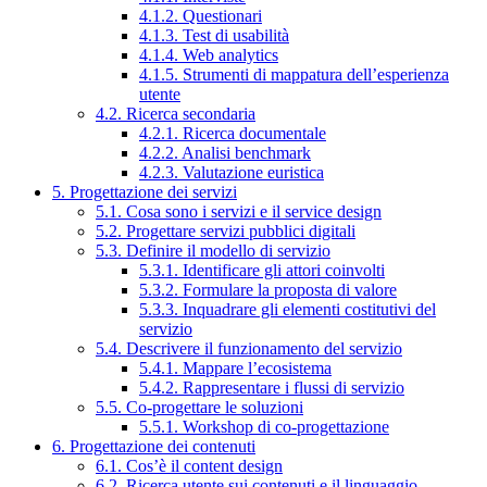
4.1.2. Questionari
4.1.3. Test di usabilità
4.1.4. Web analytics
4.1.5. Strumenti di mappatura dell’esperienza
utente
4.2. Ricerca secondaria
4.2.1. Ricerca documentale
4.2.2. Analisi benchmark
4.2.3. Valutazione euristica
5. Progettazione dei servizi
5.1. Cosa sono i servizi e il service design
5.2. Progettare servizi pubblici digitali
5.3. Definire il modello di servizio
5.3.1. Identificare gli attori coinvolti
5.3.2. Formulare la proposta di valore
5.3.3. Inquadrare gli elementi costitutivi del
servizio
5.4. Descrivere il funzionamento del servizio
5.4.1. Mappare l’ecosistema
5.4.2. Rappresentare i flussi di servizio
5.5. Co-progettare le soluzioni
5.5.1. Workshop di co-progettazione
6. Progettazione dei contenuti
6.1. Cos’è il content design
6.2. Ricerca utente sui contenuti e il linguaggio