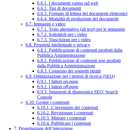
6.6.1. I documenti vanno sul web
6.6.2. Tipi di documenti
6.6.3. Formato di lettura dei documenti elettronici
6.6.4. Modalità di produzione dei documenti
6.7. Immagini e video
6.7.1. Testo alternativo (alt text) per le immagini
6.7.2. Sottotitoli per i video
6.7.3. Trascrizioni per i video
6.8. Proprietà intellettuale e privacy
6.8.1. Pubblicazione di contenuti prodotti dalla
Pubblica Amministrazione
6.8.2. Pubblicazione di contenuti non prodotti
dalla Pubblica Amministrazione
6.8.3. Consenso dei soggetti ritratti
6.9. Ottimizzazione per i motori di ricerca (SEO)
6.9.1. I fattori
on-page
6.9.2. I fattori
off-page
6.9.3. Strumenti di diagnostica SEO: Search
Console
6.10. Gestire i contenuti
6.10.1. L’inventario dei contenuti
6.10.2. Revisionare i contenuti
6.10.3. Migrare i contenuti
6.10.4. Pubblicare i contenuti
7. Progettazione dell’interazione