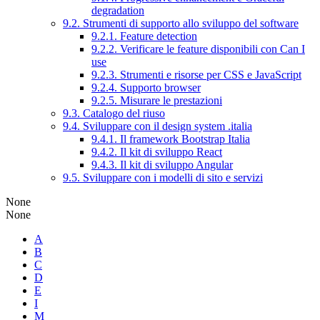
degradation
9.2. Strumenti di supporto allo sviluppo del software
9.2.1. Feature detection
9.2.2. Verificare le feature disponibili con Can I
use
9.2.3. Strumenti e risorse per CSS e JavaScript
9.2.4. Supporto browser
9.2.5. Misurare le prestazioni
9.3. Catalogo del riuso
9.4. Sviluppare con il design system .italia
9.4.1. Il framework Bootstrap Italia
9.4.2. Il kit di sviluppo React
9.4.3. Il kit di sviluppo Angular
9.5. Sviluppare con i modelli di sito e servizi
None
None
A
B
C
D
E
I
M