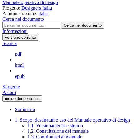
Manuale operativo di design
Progetto:
Designers Italia
Amministrazione:
italia
Cerca nel documento
Cerca nel documento
Informazioni
versione-corrente
Scarica
pdf
html
epub
Sorgente
Azioni
indice dei contenuti
Sommario
1. Scopo, destinatari e uso del Manuale operativo di design
1.1. Versionamento e storico
1.2. Consultazione del manuale
1.3. Contribuisci al manuale