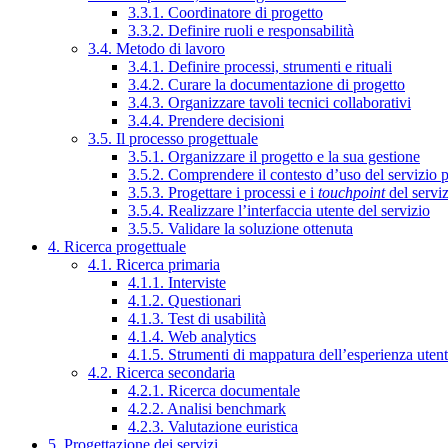
3.3.1. Coordinatore di progetto
3.3.2. Definire ruoli e responsabilità
3.4. Metodo di lavoro
3.4.1. Definire processi, strumenti e rituali
3.4.2. Curare la documentazione di progetto
3.4.3. Organizzare tavoli tecnici collaborativi
3.4.4. Prendere decisioni
3.5. Il processo progettuale
3.5.1. Organizzare il progetto e la sua gestione
3.5.2. Comprendere il contesto d’uso del servizio 
3.5.3. Progettare i processi e i
touchpoint
del servi
3.5.4. Realizzare l’interfaccia utente del servizio
3.5.5. Validare la soluzione ottenuta
4. Ricerca progettuale
4.1. Ricerca primaria
4.1.1. Interviste
4.1.2. Questionari
4.1.3. Test di usabilità
4.1.4. Web analytics
4.1.5. Strumenti di mappatura dell’esperienza uten
4.2. Ricerca secondaria
4.2.1. Ricerca documentale
4.2.2. Analisi benchmark
4.2.3. Valutazione euristica
5. Progettazione dei servizi