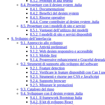
8.3.2. Prototipi in alta fedeltà
8.4. Progettare con il design system .italia
8.4.1. Documentazione
8.4.2. Benefici del design system
8.4.3. Risorse operative
8.4.4. Come contribuire al design system .italia
8.5. Progettare con i modelli di sito e servizi
8.5.1. Vantaggi dell’utilizzo dei modelli
8.5.2. I modelli di sito e servizi disponibili
9. Sviluppo dell’interfaccia
9.1. Approccio allo sviluppo
9.1.1. Attività preliminari
9.1.2. Web design responsivo e accessibile
9.1.3. Mobile first
9.1.4. Progressive enhancement e Graceful degrad
9.2. Strumenti di supporto allo sviluppo del software
9.2.1. Feature detection
9.2.2. Verificare le feature disponibili con Can I us
9.2.3. Strumenti e risorse per CSS e JavaScript
9.2.4. Supporto browser
9.2.5. Misurare le prestazioni
9.3. Catalogo del riuso
9.4. Sviluppare con il design system .italia
9.4.1. Il framework Bootstrap Italia
9.4.2. Il kit di sviluppo React