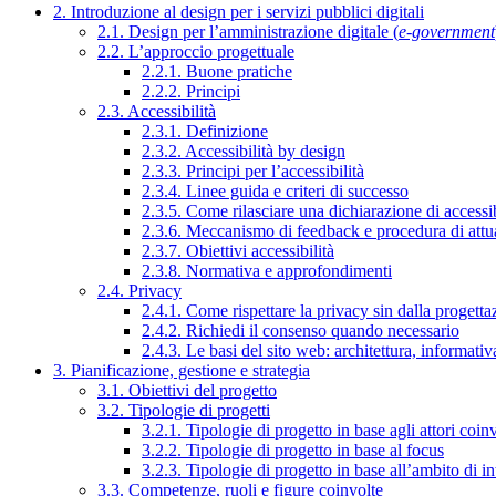
2. Introduzione al design per i servizi pubblici digitali
2.1. Design per l’amministrazione digitale (
e-government
2.2. L’approccio progettuale
2.2.1. Buone pratiche
2.2.2. Principi
2.3. Accessibilità
2.3.1. Definizione
2.3.2. Accessibilità by design
2.3.3. Principi per l’accessibilità
2.3.4. Linee guida e criteri di successo
2.3.5. Come rilasciare una dichiarazione di accessib
2.3.6. Meccanismo di feedback e procedura di attu
2.3.7. Obiettivi accessibilità
2.3.8. Normativa e approfondimenti
2.4. Privacy
2.4.1. Come rispettare la privacy sin dalla progettaz
2.4.2. Richiedi il consenso quando necessario
2.4.3. Le basi del sito web: architettura, informati
3. Pianificazione, gestione e strategia
3.1. Obiettivi del progetto
3.2. Tipologie di progetti
3.2.1. Tipologie di progetto in base agli attori coinv
3.2.2. Tipologie di progetto in base al focus
3.2.3. Tipologie di progetto in base all’ambito di i
3.3. Competenze, ruoli e figure coinvolte