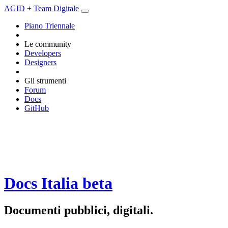
AGID
+
Team Digitale
Piano Triennale
Le community
Developers
Designers
Gli strumenti
Forum
Docs
GitHub
Docs Italia
beta
Documenti pubblici, digitali.