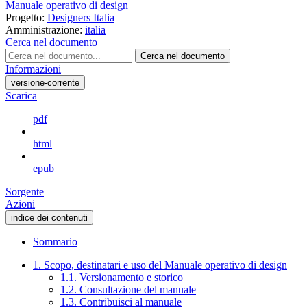
Manuale operativo di design
Progetto:
Designers Italia
Amministrazione:
italia
Cerca nel documento
Cerca nel documento
Informazioni
versione-corrente
Scarica
pdf
html
epub
Sorgente
Azioni
indice dei contenuti
Sommario
1. Scopo, destinatari e uso del Manuale operativo di design
1.1. Versionamento e storico
1.2. Consultazione del manuale
1.3. Contribuisci al manuale