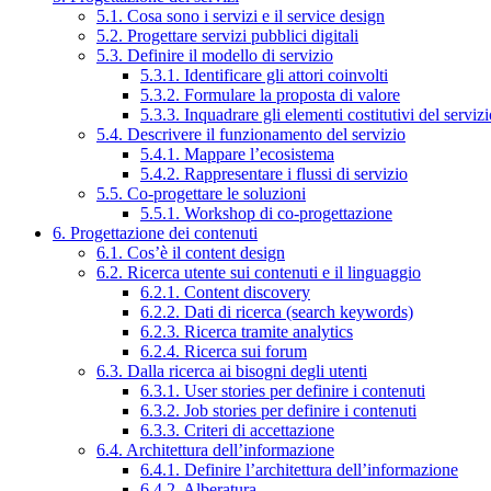
5.1. Cosa sono i servizi e il service design
5.2. Progettare servizi pubblici digitali
5.3. Definire il modello di servizio
5.3.1. Identificare gli attori coinvolti
5.3.2. Formulare la proposta di valore
5.3.3. Inquadrare gli elementi costitutivi del serviz
5.4. Descrivere il funzionamento del servizio
5.4.1. Mappare l’ecosistema
5.4.2. Rappresentare i flussi di servizio
5.5. Co-progettare le soluzioni
5.5.1. Workshop di co-progettazione
6. Progettazione dei contenuti
6.1. Cos’è il content design
6.2. Ricerca utente sui contenuti e il linguaggio
6.2.1. Content discovery
6.2.2. Dati di ricerca (search keywords)
6.2.3. Ricerca tramite analytics
6.2.4. Ricerca sui forum
6.3. Dalla ricerca ai bisogni degli utenti
6.3.1. User stories per definire i contenuti
6.3.2. Job stories per definire i contenuti
6.3.3. Criteri di accettazione
6.4. Architettura dell’informazione
6.4.1. Definire l’architettura dell’informazione
6.4.2. Alberatura