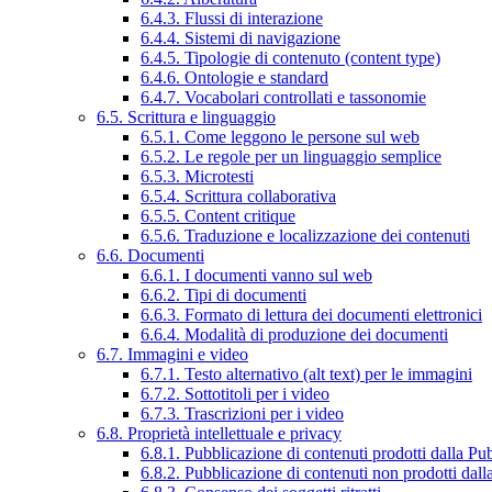
6.4.3. Flussi di interazione
6.4.4. Sistemi di navigazione
6.4.5. Tipologie di contenuto (content type)
6.4.6. Ontologie e standard
6.4.7. Vocabolari controllati e tassonomie
6.5. Scrittura e linguaggio
6.5.1. Come leggono le persone sul web
6.5.2. Le regole per un linguaggio semplice
6.5.3. Microtesti
6.5.4. Scrittura collaborativa
6.5.5. Content critique
6.5.6. Traduzione e localizzazione dei contenuti
6.6. Documenti
6.6.1. I documenti vanno sul web
6.6.2. Tipi di documenti
6.6.3. Formato di lettura dei documenti elettronici
6.6.4. Modalità di produzione dei documenti
6.7. Immagini e video
6.7.1. Testo alternativo (alt text) per le immagini
6.7.2. Sottotitoli per i video
6.7.3. Trascrizioni per i video
6.8. Proprietà intellettuale e privacy
6.8.1. Pubblicazione di contenuti prodotti dalla P
6.8.2. Pubblicazione di contenuti non prodotti dal