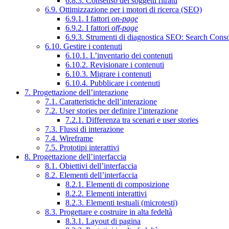
6.8.3. Consenso dei soggetti ritratti
6.9. Ottimizzazione per i motori di ricerca (SEO)
6.9.1. I fattori
on-page
6.9.2. I fattori
off-page
6.9.3. Strumenti di diagnostica SEO: Search Cons
6.10. Gestire i contenuti
6.10.1. L’inventario dei contenuti
6.10.2. Revisionare i contenuti
6.10.3. Migrare i contenuti
6.10.4. Pubblicare i contenuti
7. Progettazione dell’interazione
7.1. Caratteristiche dell’interazione
7.2. User stories per definire l’interazione
7.2.1. Differenza tra scenari e user stories
7.3. Flussi di interazione
7.4. Wireframe
7.5. Prototipi interattivi
8. Progettazione dell’interfaccia
8.1. Obiettivi dell’interfaccia
8.2. Elementi dell’interfaccia
8.2.1. Elementi di composizione
8.2.2. Elementi interattivi
8.2.3. Elementi testuali (microtesti)
8.3. Progettare e costruire in alta fedeltà
8.3.1. Layout di pagina