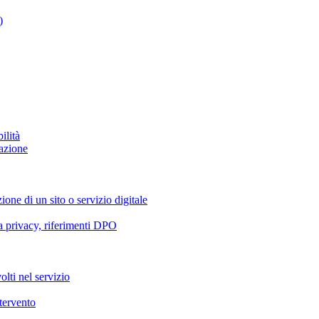
)
ilità
azione
ione di un sito o servizio digitale
va privacy, riferimenti DPO
olti nel servizio
ntervento