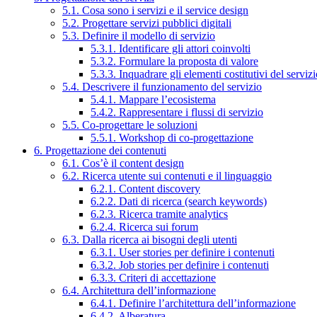
5.1. Cosa sono i servizi e il service design
5.2. Progettare servizi pubblici digitali
5.3. Definire il modello di servizio
5.3.1. Identificare gli attori coinvolti
5.3.2. Formulare la proposta di valore
5.3.3. Inquadrare gli elementi costitutivi del serviz
5.4. Descrivere il funzionamento del servizio
5.4.1. Mappare l’ecosistema
5.4.2. Rappresentare i flussi di servizio
5.5. Co-progettare le soluzioni
5.5.1. Workshop di co-progettazione
6. Progettazione dei contenuti
6.1. Cos’è il content design
6.2. Ricerca utente sui contenuti e il linguaggio
6.2.1. Content discovery
6.2.2. Dati di ricerca (search keywords)
6.2.3. Ricerca tramite analytics
6.2.4. Ricerca sui forum
6.3. Dalla ricerca ai bisogni degli utenti
6.3.1. User stories per definire i contenuti
6.3.2. Job stories per definire i contenuti
6.3.3. Criteri di accettazione
6.4. Architettura dell’informazione
6.4.1. Definire l’architettura dell’informazione
6.4.2. Alberatura