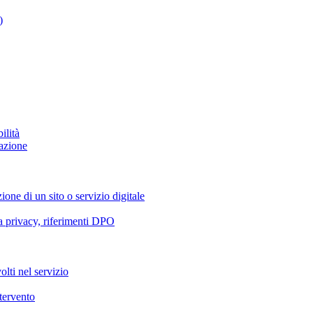
)
ilità
azione
ione di un sito o servizio digitale
va privacy, riferimenti DPO
olti nel servizio
ntervento