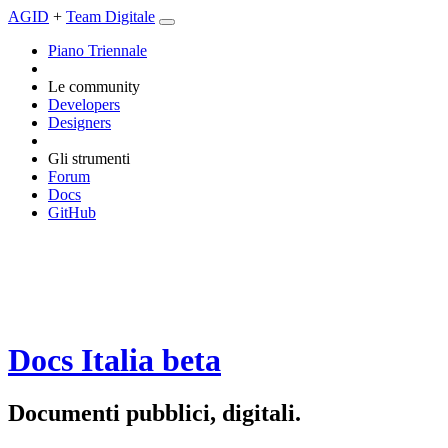
AGID
+
Team Digitale
Piano Triennale
Le community
Developers
Designers
Gli strumenti
Forum
Docs
GitHub
Docs Italia
beta
Documenti pubblici, digitali.