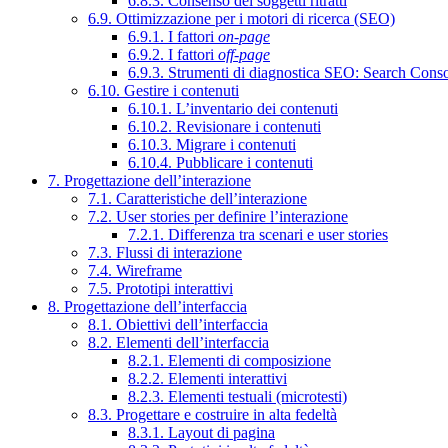
6.8.3. Consenso dei soggetti ritratti
6.9. Ottimizzazione per i motori di ricerca (SEO)
6.9.1. I fattori
on-page
6.9.2. I fattori
off-page
6.9.3. Strumenti di diagnostica SEO: Search Cons
6.10. Gestire i contenuti
6.10.1. L’inventario dei contenuti
6.10.2. Revisionare i contenuti
6.10.3. Migrare i contenuti
6.10.4. Pubblicare i contenuti
7. Progettazione dell’interazione
7.1. Caratteristiche dell’interazione
7.2. User stories per definire l’interazione
7.2.1. Differenza tra scenari e user stories
7.3. Flussi di interazione
7.4. Wireframe
7.5. Prototipi interattivi
8. Progettazione dell’interfaccia
8.1. Obiettivi dell’interfaccia
8.2. Elementi dell’interfaccia
8.2.1. Elementi di composizione
8.2.2. Elementi interattivi
8.2.3. Elementi testuali (microtesti)
8.3. Progettare e costruire in alta fedeltà
8.3.1. Layout di pagina