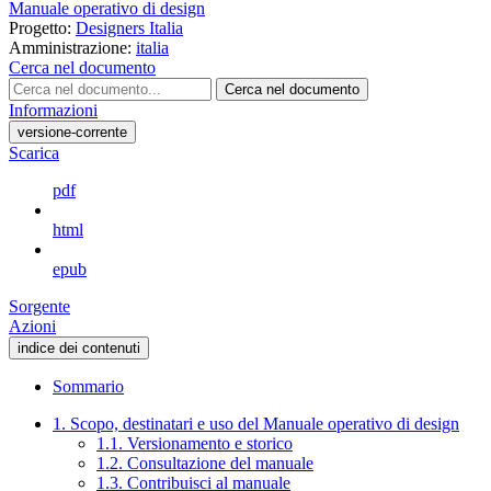
Manuale operativo di design
Progetto:
Designers Italia
Amministrazione:
italia
Cerca nel documento
Cerca nel documento
Informazioni
versione-corrente
Scarica
pdf
html
epub
Sorgente
Azioni
indice dei contenuti
Sommario
1. Scopo, destinatari e uso del Manuale operativo di design
1.1. Versionamento e storico
1.2. Consultazione del manuale
1.3. Contribuisci al manuale