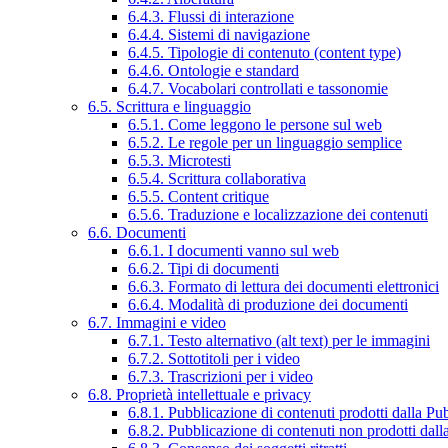
6.4.3. Flussi di interazione
6.4.4. Sistemi di navigazione
6.4.5. Tipologie di contenuto (content type)
6.4.6. Ontologie e standard
6.4.7. Vocabolari controllati e tassonomie
6.5. Scrittura e linguaggio
6.5.1. Come leggono le persone sul web
6.5.2. Le regole per un linguaggio semplice
6.5.3. Microtesti
6.5.4. Scrittura collaborativa
6.5.5. Content critique
6.5.6. Traduzione e localizzazione dei contenuti
6.6. Documenti
6.6.1. I documenti vanno sul web
6.6.2. Tipi di documenti
6.6.3. Formato di lettura dei documenti elettronici
6.6.4. Modalità di produzione dei documenti
6.7. Immagini e video
6.7.1. Testo alternativo (alt text) per le immagini
6.7.2. Sottotitoli per i video
6.7.3. Trascrizioni per i video
6.8. Proprietà intellettuale e privacy
6.8.1. Pubblicazione di contenuti prodotti dalla P
6.8.2. Pubblicazione di contenuti non prodotti dal