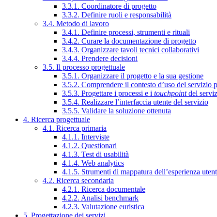
3.3.1. Coordinatore di progetto
3.3.2. Definire ruoli e responsabilità
3.4. Metodo di lavoro
3.4.1. Definire processi, strumenti e rituali
3.4.2. Curare la documentazione di progetto
3.4.3. Organizzare tavoli tecnici collaborativi
3.4.4. Prendere decisioni
3.5. Il processo progettuale
3.5.1. Organizzare il progetto e la sua gestione
3.5.2. Comprendere il contesto d’uso del servizio 
3.5.3. Progettare i processi e i
touchpoint
del servi
3.5.4. Realizzare l’interfaccia utente del servizio
3.5.5. Validare la soluzione ottenuta
4. Ricerca progettuale
4.1. Ricerca primaria
4.1.1. Interviste
4.1.2. Questionari
4.1.3. Test di usabilità
4.1.4. Web analytics
4.1.5. Strumenti di mappatura dell’esperienza uten
4.2. Ricerca secondaria
4.2.1. Ricerca documentale
4.2.2. Analisi benchmark
4.2.3. Valutazione euristica
5. Progettazione dei servizi