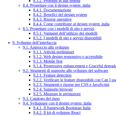
8.3.2. Prototipi in alta fedeltà
8.4. Progettare con il design system .italia
8.4.1. Documentazione
8.4.2. Benefici del design system
8.4.3. Risorse operative
8.4.4. Come contribuire al design system .italia
8.5. Progettare con i modelli di sito e servizi
8.5.1. Vantaggi dell’utilizzo dei modelli
8.5.2. I modelli di sito e servizi disponibili
9. Sviluppo dell’interfaccia
9.1. Approccio allo sviluppo
9.1.1. Attività preliminari
9.1.2. Web design responsivo e accessibile
9.1.3. Mobile first
9.1.4. Progressive enhancement e Graceful degrad
9.2. Strumenti di supporto allo sviluppo del software
9.2.1. Feature detection
9.2.2. Verificare le feature disponibili con Can I us
9.2.3. Strumenti e risorse per CSS e JavaScript
9.2.4. Supporto browser
9.2.5. Misurare le prestazioni
9.3. Catalogo del riuso
9.4. Sviluppare con il design system .italia
9.4.1. Il framework Bootstrap Italia
9.4.2. Il kit di sviluppo React