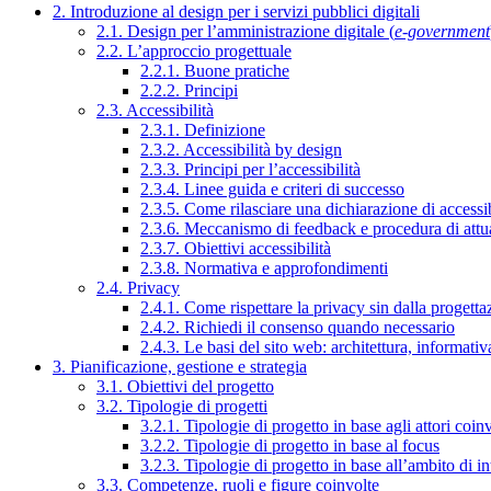
2. Introduzione al design per i servizi pubblici digitali
2.1. Design per l’amministrazione digitale (
e-government
2.2. L’approccio progettuale
2.2.1. Buone pratiche
2.2.2. Principi
2.3. Accessibilità
2.3.1. Definizione
2.3.2. Accessibilità by design
2.3.3. Principi per l’accessibilità
2.3.4. Linee guida e criteri di successo
2.3.5. Come rilasciare una dichiarazione di accessib
2.3.6. Meccanismo di feedback e procedura di attu
2.3.7. Obiettivi accessibilità
2.3.8. Normativa e approfondimenti
2.4. Privacy
2.4.1. Come rispettare la privacy sin dalla progettaz
2.4.2. Richiedi il consenso quando necessario
2.4.3. Le basi del sito web: architettura, informati
3. Pianificazione, gestione e strategia
3.1. Obiettivi del progetto
3.2. Tipologie di progetti
3.2.1. Tipologie di progetto in base agli attori coinv
3.2.2. Tipologie di progetto in base al focus
3.2.3. Tipologie di progetto in base all’ambito di i
3.3. Competenze, ruoli e figure coinvolte