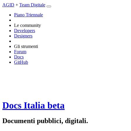
AGID
+
Team Digitale
Piano Triennale
Le community
Developers
Designers
Gli strumenti
Forum
Docs
GitHub
Docs Italia
beta
Documenti pubblici, digitali.