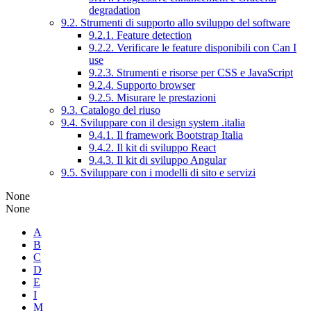
degradation
9.2. Strumenti di supporto allo sviluppo del software
9.2.1. Feature detection
9.2.2. Verificare le feature disponibili con Can I
use
9.2.3. Strumenti e risorse per CSS e JavaScript
9.2.4. Supporto browser
9.2.5. Misurare le prestazioni
9.3. Catalogo del riuso
9.4. Sviluppare con il design system .italia
9.4.1. Il framework Bootstrap Italia
9.4.2. Il kit di sviluppo React
9.4.3. Il kit di sviluppo Angular
9.5. Sviluppare con i modelli di sito e servizi
None
None
A
B
C
D
E
I
M