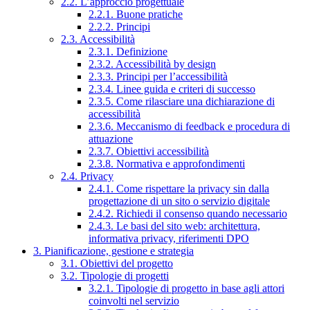
2.2. L’approccio progettuale
2.2.1. Buone pratiche
2.2.2. Principi
2.3. Accessibilità
2.3.1. Definizione
2.3.2. Accessibilità by design
2.3.3. Principi per l’accessibilità
2.3.4. Linee guida e criteri di successo
2.3.5. Come rilasciare una dichiarazione di
accessibilità
2.3.6. Meccanismo di feedback e procedura di
attuazione
2.3.7. Obiettivi accessibilità
2.3.8. Normativa e approfondimenti
2.4. Privacy
2.4.1. Come rispettare la privacy sin dalla
progettazione di un sito o servizio digitale
2.4.2. Richiedi il consenso quando necessario
2.4.3. Le basi del sito web: architettura,
informativa privacy, riferimenti DPO
3. Pianificazione, gestione e strategia
3.1. Obiettivi del progetto
3.2. Tipologie di progetti
3.2.1. Tipologie di progetto in base agli attori
coinvolti nel servizio