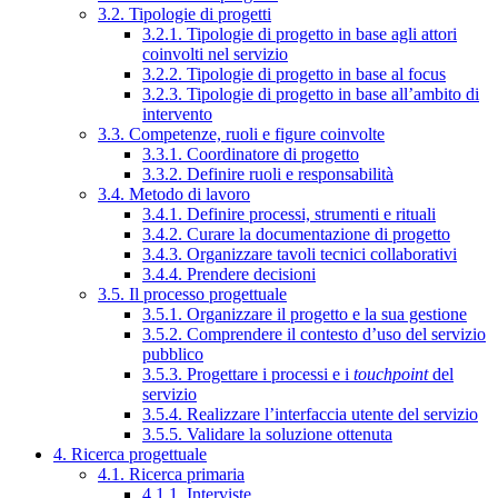
3.2. Tipologie di progetti
3.2.1. Tipologie di progetto in base agli attori
coinvolti nel servizio
3.2.2. Tipologie di progetto in base al focus
3.2.3. Tipologie di progetto in base all’ambito di
intervento
3.3. Competenze, ruoli e figure coinvolte
3.3.1. Coordinatore di progetto
3.3.2. Definire ruoli e responsabilità
3.4. Metodo di lavoro
3.4.1. Definire processi, strumenti e rituali
3.4.2. Curare la documentazione di progetto
3.4.3. Organizzare tavoli tecnici collaborativi
3.4.4. Prendere decisioni
3.5. Il processo progettuale
3.5.1. Organizzare il progetto e la sua gestione
3.5.2. Comprendere il contesto d’uso del servizio
pubblico
3.5.3. Progettare i processi e i
touchpoint
del
servizio
3.5.4. Realizzare l’interfaccia utente del servizio
3.5.5. Validare la soluzione ottenuta
4. Ricerca progettuale
4.1. Ricerca primaria
4.1.1. Interviste