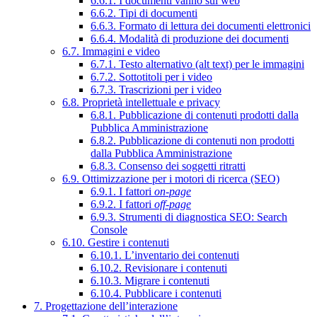
6.6.1. I documenti vanno sul web
6.6.2. Tipi di documenti
6.6.3. Formato di lettura dei documenti elettronici
6.6.4. Modalità di produzione dei documenti
6.7. Immagini e video
6.7.1. Testo alternativo (alt text) per le immagini
6.7.2. Sottotitoli per i video
6.7.3. Trascrizioni per i video
6.8. Proprietà intellettuale e privacy
6.8.1. Pubblicazione di contenuti prodotti dalla
Pubblica Amministrazione
6.8.2. Pubblicazione di contenuti non prodotti
dalla Pubblica Amministrazione
6.8.3. Consenso dei soggetti ritratti
6.9. Ottimizzazione per i motori di ricerca (SEO)
6.9.1. I fattori
on-page
6.9.2. I fattori
off-page
6.9.3. Strumenti di diagnostica SEO: Search
Console
6.10. Gestire i contenuti
6.10.1. L’inventario dei contenuti
6.10.2. Revisionare i contenuti
6.10.3. Migrare i contenuti
6.10.4. Pubblicare i contenuti
7. Progettazione dell’interazione