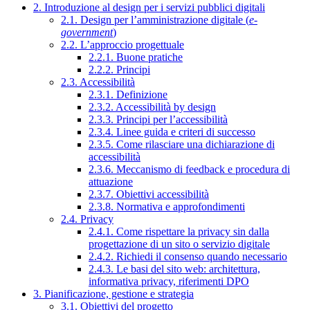
2. Introduzione al design per i servizi pubblici digitali
2.1. Design per l’amministrazione digitale (
e-
government
)
2.2. L’approccio progettuale
2.2.1. Buone pratiche
2.2.2. Principi
2.3. Accessibilità
2.3.1. Definizione
2.3.2. Accessibilità by design
2.3.3. Principi per l’accessibilità
2.3.4. Linee guida e criteri di successo
2.3.5. Come rilasciare una dichiarazione di
accessibilità
2.3.6. Meccanismo di feedback e procedura di
attuazione
2.3.7. Obiettivi accessibilità
2.3.8. Normativa e approfondimenti
2.4. Privacy
2.4.1. Come rispettare la privacy sin dalla
progettazione di un sito o servizio digitale
2.4.2. Richiedi il consenso quando necessario
2.4.3. Le basi del sito web: architettura,
informativa privacy, riferimenti DPO
3. Pianificazione, gestione e strategia
3.1. Obiettivi del progetto