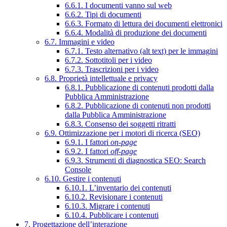
6.6.1. I documenti vanno sul web
6.6.2. Tipi di documenti
6.6.3. Formato di lettura dei documenti elettronici
6.6.4. Modalità di produzione dei documenti
6.7. Immagini e video
6.7.1. Testo alternativo (alt text) per le immagini
6.7.2. Sottotitoli per i video
6.7.3. Trascrizioni per i video
6.8. Proprietà intellettuale e privacy
6.8.1. Pubblicazione di contenuti prodotti dalla
Pubblica Amministrazione
6.8.2. Pubblicazione di contenuti non prodotti
dalla Pubblica Amministrazione
6.8.3. Consenso dei soggetti ritratti
6.9. Ottimizzazione per i motori di ricerca (SEO)
6.9.1. I fattori
on-page
6.9.2. I fattori
off-page
6.9.3. Strumenti di diagnostica SEO: Search
Console
6.10. Gestire i contenuti
6.10.1. L’inventario dei contenuti
6.10.2. Revisionare i contenuti
6.10.3. Migrare i contenuti
6.10.4. Pubblicare i contenuti
7. Progettazione dell’interazione