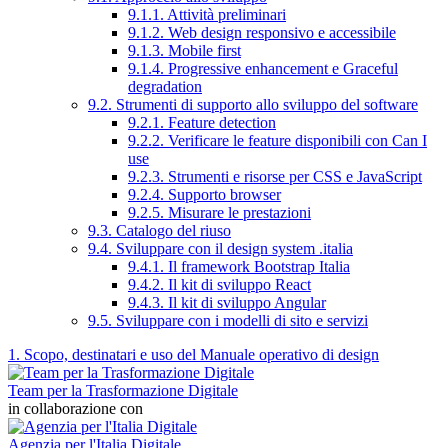
9.1.1. Attività preliminari
9.1.2. Web design responsivo e accessibile
9.1.3. Mobile first
9.1.4. Progressive enhancement e Graceful
degradation
9.2. Strumenti di supporto allo sviluppo del software
9.2.1. Feature detection
9.2.2. Verificare le feature disponibili con Can I
use
9.2.3. Strumenti e risorse per CSS e JavaScript
9.2.4. Supporto browser
9.2.5. Misurare le prestazioni
9.3. Catalogo del riuso
9.4. Sviluppare con il design system .italia
9.4.1. Il framework Bootstrap Italia
9.4.2. Il kit di sviluppo React
9.4.3. Il kit di sviluppo Angular
9.5. Sviluppare con i modelli di sito e servizi
1. Scopo, destinatari e uso del Manuale operativo di design
Team per la Trasformazione Digitale
in collaborazione con
Agenzia per l'Italia Digitale