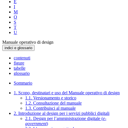
E
I
M
O
S
T
U
Manuale operativo di design
indici e glossario
contenuti
figure
tabelle
glossario
Sommario
1. Scopo, destinatari e uso del Manuale operativo di design
1.1. Versionamento e storico
1.2. Consultazione del manuale
1.3. Contribuisci al manuale
2. Introduzione al design per i servizi pubblici digitali
2.1. Design per l’amministrazione digitale (
e-
government
)