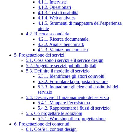
4.1.1. Interviste
4.1.2. Questionari
4.1.3. Test di usabilità
4.1.4. Web analytics
4.1.5. Strumenti di mappatura dell’esperienza
utente
4.2. Ricerca secondaria
4.2.1. Ricerca documentale
4.2.2. Analisi benchmark
4.2.3. Valutazione euristica
5. Progettazione dei servizi
5.1. Cosa sono i servizi e il service design
5.2. Progettare servizi pubblici digitali
5.3. Definire il modello di servizio
5.3.1. Identificare gli attori coinvolti
5.3.2. Formulare la proposta di valore
5.3.3. Inquadrare gli elementi costitutivi del
servizio
5.4. Descrivere il funzionamento del servizio
5.4.1. Mappare l’ecosistema
5.4.2. Rappresentare i flussi di servizio
5.5. Co-progettare le soluzioni
5.5.1. Workshop di co-progettazione
6. Progettazione dei contenuti
6.1. Cos’è il content design