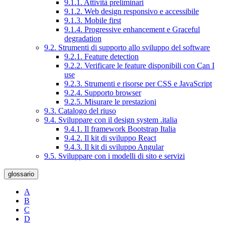
9.1.1. Attività preliminari
9.1.2. Web design responsivo e accessibile
9.1.3. Mobile first
9.1.4. Progressive enhancement e Graceful
degradation
9.2. Strumenti di supporto allo sviluppo del software
9.2.1. Feature detection
9.2.2. Verificare le feature disponibili con Can I
use
9.2.3. Strumenti e risorse per CSS e JavaScript
9.2.4. Supporto browser
9.2.5. Misurare le prestazioni
9.3. Catalogo del riuso
9.4. Sviluppare con il design system .italia
9.4.1. Il framework Bootstrap Italia
9.4.2. Il kit di sviluppo React
9.4.3. Il kit di sviluppo Angular
9.5. Sviluppare con i modelli di sito e servizi
glossario
A
B
C
D