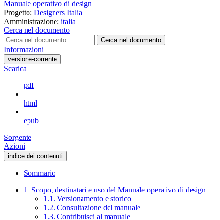
Manuale operativo di design
Progetto:
Designers Italia
Amministrazione:
italia
Cerca nel documento
Cerca nel documento
Informazioni
versione-corrente
Scarica
pdf
html
epub
Sorgente
Azioni
indice dei contenuti
Sommario
1. Scopo, destinatari e uso del Manuale operativo di design
1.1. Versionamento e storico
1.2. Consultazione del manuale
1.3. Contribuisci al manuale