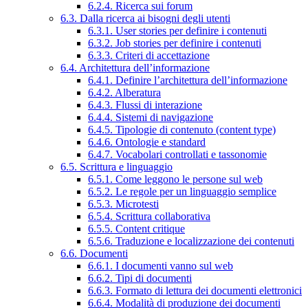
6.2.4. Ricerca sui forum
6.3. Dalla ricerca ai bisogni degli utenti
6.3.1. User stories per definire i contenuti
6.3.2. Job stories per definire i contenuti
6.3.3. Criteri di accettazione
6.4. Architettura dell’informazione
6.4.1. Definire l’architettura dell’informazione
6.4.2. Alberatura
6.4.3. Flussi di interazione
6.4.4. Sistemi di navigazione
6.4.5. Tipologie di contenuto (content type)
6.4.6. Ontologie e standard
6.4.7. Vocabolari controllati e tassonomie
6.5. Scrittura e linguaggio
6.5.1. Come leggono le persone sul web
6.5.2. Le regole per un linguaggio semplice
6.5.3. Microtesti
6.5.4. Scrittura collaborativa
6.5.5. Content critique
6.5.6. Traduzione e localizzazione dei contenuti
6.6. Documenti
6.6.1. I documenti vanno sul web
6.6.2. Tipi di documenti
6.6.3. Formato di lettura dei documenti elettronici
6.6.4. Modalità di produzione dei documenti