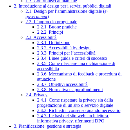
1.3. Contribuisci al manuale
2. Introduzione al design per i servizi pubblici digitali
2.1. Design per l’amministrazione digitale (
e-
government
)
2.2. L’approccio progettuale
2.2.1. Buone pratiche
2.2.2. Principi
2.3. Accessibilità
2.3.1. Definizione
2.3.2. Accessibilità by design
2.3.3. Principi per l’accessibilità
2.3.4. Linee guida e criteri di successo
2.3.5. Come rilasciare una dichiarazione di
accessibilità
2.3.6. Meccanismo di feedback e procedura di
attuazione
2.3.7. Obiettivi accessibilità
2.3.8. Normativa e approfondimenti
2.4. Privacy
2.4.1. Come rispettare la privacy sin dalla
progettazione di un sito o servizio digitale
2.4.2. Richiedi il consenso quando necessario
2.4.3. Le basi del sito web: architettura,
informativa privacy, riferimenti DPO
3. Pianificazione, gestione e strategia