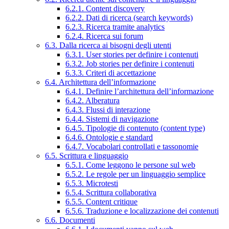
6.2.1. Content discovery
6.2.2. Dati di ricerca (search keywords)
6.2.3. Ricerca tramite analytics
6.2.4. Ricerca sui forum
6.3. Dalla ricerca ai bisogni degli utenti
6.3.1. User stories per definire i contenuti
6.3.2. Job stories per definire i contenuti
6.3.3. Criteri di accettazione
6.4. Architettura dell’informazione
6.4.1. Definire l’architettura dell’informazione
6.4.2. Alberatura
6.4.3. Flussi di interazione
6.4.4. Sistemi di navigazione
6.4.5. Tipologie di contenuto (content type)
6.4.6. Ontologie e standard
6.4.7. Vocabolari controllati e tassonomie
6.5. Scrittura e linguaggio
6.5.1. Come leggono le persone sul web
6.5.2. Le regole per un linguaggio semplice
6.5.3. Microtesti
6.5.4. Scrittura collaborativa
6.5.5. Content critique
6.5.6. Traduzione e localizzazione dei contenuti
6.6. Documenti