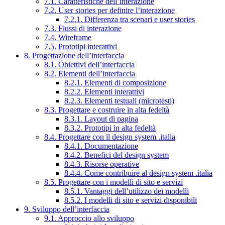
7.1. Caratteristiche dell’interazione
7.2. User stories per definire l’interazione
7.2.1. Differenza tra scenari e user stories
7.3. Flussi di interazione
7.4. Wireframe
7.5. Prototipi interattivi
8. Progettazione dell’interfaccia
8.1. Obiettivi dell’interfaccia
8.2. Elementi dell’interfaccia
8.2.1. Elementi di composizione
8.2.2. Elementi interattivi
8.2.3. Elementi testuali (microtesti)
8.3. Progettare e costruire in alta fedeltà
8.3.1. Layout di pagina
8.3.2. Prototipi in alta fedeltà
8.4. Progettare con il design system .italia
8.4.1. Documentazione
8.4.2. Benefici del design system
8.4.3. Risorse operative
8.4.4. Come contribuire al design system .italia
8.5. Progettare con i modelli di sito e servizi
8.5.1. Vantaggi dell’utilizzo dei modelli
8.5.2. I modelli di sito e servizi disponibili
9. Sviluppo dell’interfaccia
9.1. Approccio allo sviluppo