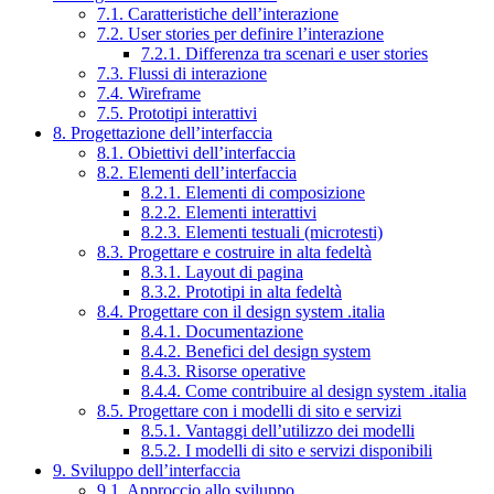
7.1. Caratteristiche dell’interazione
7.2. User stories per definire l’interazione
7.2.1. Differenza tra scenari e user stories
7.3. Flussi di interazione
7.4. Wireframe
7.5. Prototipi interattivi
8. Progettazione dell’interfaccia
8.1. Obiettivi dell’interfaccia
8.2. Elementi dell’interfaccia
8.2.1. Elementi di composizione
8.2.2. Elementi interattivi
8.2.3. Elementi testuali (microtesti)
8.3. Progettare e costruire in alta fedeltà
8.3.1. Layout di pagina
8.3.2. Prototipi in alta fedeltà
8.4. Progettare con il design system .italia
8.4.1. Documentazione
8.4.2. Benefici del design system
8.4.3. Risorse operative
8.4.4. Come contribuire al design system .italia
8.5. Progettare con i modelli di sito e servizi
8.5.1. Vantaggi dell’utilizzo dei modelli
8.5.2. I modelli di sito e servizi disponibili
9. Sviluppo dell’interfaccia
9.1. Approccio allo sviluppo