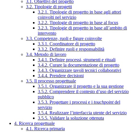
3.1. Obiettivi del progetto
3.2. Tipologie di progetti
3.2.1. Tipologie di progetto in base agli attori
coinvolti nel servizio
3.2.2. Tipologie di progetto in base al focus
3.2.3. Tipologie di progetto in base all’ambito di
intervento
3.3. Competenze, ruoli e figure coinvolte
3.3.1. Coordinatore di progetto
3.3.2. Definire ruoli e responsabilità
3.4. Metodo di lavoro
3.4.1. Definire processi, strumenti e rituali
3.4.2. Curare la documentazione di progetto
3.4.3. Organizzare tavoli tecnici collaborativi
3.4.4. Prendere decisioni
3.5. Il processo progettuale
3.5.1. Organizzare il progetto e la sua gestione
3.5.2. Comprendere il contesto d’uso del servizio
pubblico
3.5.3. Progettare i processi e i
touchpoint
del
servizio
3.5.4. Realizzare l’interfaccia utente del servizio
3.5.5. Validare la soluzione ottenuta
4. Ricerca progettuale
4.1. Ricerca primaria