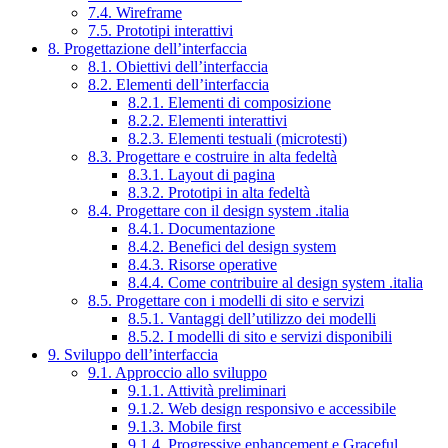
7.4. Wireframe
7.5. Prototipi interattivi
8. Progettazione dell’interfaccia
8.1. Obiettivi dell’interfaccia
8.2. Elementi dell’interfaccia
8.2.1. Elementi di composizione
8.2.2. Elementi interattivi
8.2.3. Elementi testuali (microtesti)
8.3. Progettare e costruire in alta fedeltà
8.3.1. Layout di pagina
8.3.2. Prototipi in alta fedeltà
8.4. Progettare con il design system .italia
8.4.1. Documentazione
8.4.2. Benefici del design system
8.4.3. Risorse operative
8.4.4. Come contribuire al design system .italia
8.5. Progettare con i modelli di sito e servizi
8.5.1. Vantaggi dell’utilizzo dei modelli
8.5.2. I modelli di sito e servizi disponibili
9. Sviluppo dell’interfaccia
9.1. Approccio allo sviluppo
9.1.1. Attività preliminari
9.1.2. Web design responsivo e accessibile
9.1.3. Mobile first
9.1.4. Progressive enhancement e Graceful