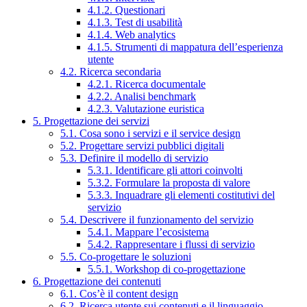
4.1.2. Questionari
4.1.3. Test di usabilità
4.1.4. Web analytics
4.1.5. Strumenti di mappatura dell’esperienza
utente
4.2. Ricerca secondaria
4.2.1. Ricerca documentale
4.2.2. Analisi benchmark
4.2.3. Valutazione euristica
5. Progettazione dei servizi
5.1. Cosa sono i servizi e il service design
5.2. Progettare servizi pubblici digitali
5.3. Definire il modello di servizio
5.3.1. Identificare gli attori coinvolti
5.3.2. Formulare la proposta di valore
5.3.3. Inquadrare gli elementi costitutivi del
servizio
5.4. Descrivere il funzionamento del servizio
5.4.1. Mappare l’ecosistema
5.4.2. Rappresentare i flussi di servizio
5.5. Co-progettare le soluzioni
5.5.1. Workshop di co-progettazione
6. Progettazione dei contenuti
6.1. Cos’è il content design
6.2. Ricerca utente sui contenuti e il linguaggio