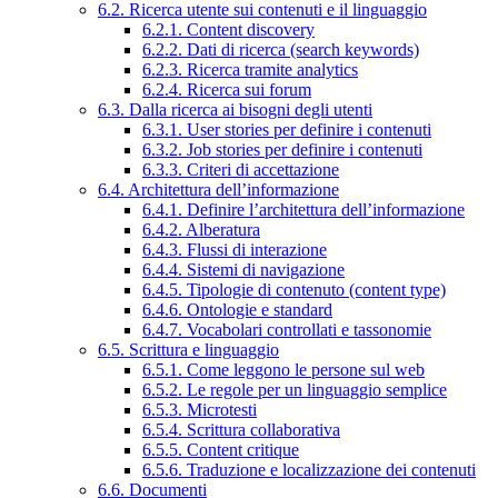
6.2. Ricerca utente sui contenuti e il linguaggio
6.2.1. Content discovery
6.2.2. Dati di ricerca (search keywords)
6.2.3. Ricerca tramite analytics
6.2.4. Ricerca sui forum
6.3. Dalla ricerca ai bisogni degli utenti
6.3.1. User stories per definire i contenuti
6.3.2. Job stories per definire i contenuti
6.3.3. Criteri di accettazione
6.4. Architettura dell’informazione
6.4.1. Definire l’architettura dell’informazione
6.4.2. Alberatura
6.4.3. Flussi di interazione
6.4.4. Sistemi di navigazione
6.4.5. Tipologie di contenuto (content type)
6.4.6. Ontologie e standard
6.4.7. Vocabolari controllati e tassonomie
6.5. Scrittura e linguaggio
6.5.1. Come leggono le persone sul web
6.5.2. Le regole per un linguaggio semplice
6.5.3. Microtesti
6.5.4. Scrittura collaborativa
6.5.5. Content critique
6.5.6. Traduzione e localizzazione dei contenuti
6.6. Documenti