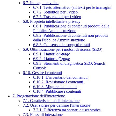
6.7. Immagini e video
6.7.1. Testo alternativo (alt text) per le immagini
6.7.2. Sottotitoli per i video
6.7.3. Trascrizioni per i video
6.8. Proprietà intellettuale e privacy
6.8.1. Pubblicazione di contenuti prodotti dalla
Pubblica Amministrazione
6.8.2. Pubblicazione di contenuti non prodotti
dalla Pubblica Amministrazione
6.8.3. Consenso dei soggetti ritratti
6.9. Ottimizzazione per i motori di ricerca (SEO)
6.9.1. I fattori
on-page
6.9.2. I fattori
off-page
6.9.3. Strumenti di diagnostica SEO: Search
Console
6.10. Gestire i contenuti
6.10.1. L’inventario dei contenuti
6.10.2. Revisionare i contenuti
6.10.3. Migrare i contenuti
6.10.4. Pubblicare i contenuti
7. Progettazione dell’interazione
7.1. Caratteristiche dell’interazione
7.2. User stories per definire l’interazione
7.2.1. Differenza tra scenari e user stories
7.3. Flussi di interazione