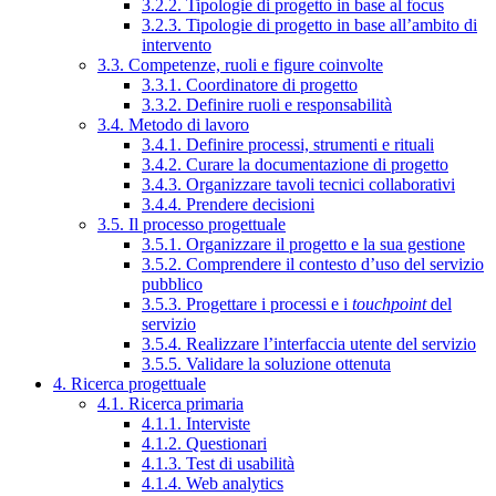
3.2.2. Tipologie di progetto in base al focus
3.2.3. Tipologie di progetto in base all’ambito di
intervento
3.3. Competenze, ruoli e figure coinvolte
3.3.1. Coordinatore di progetto
3.3.2. Definire ruoli e responsabilità
3.4. Metodo di lavoro
3.4.1. Definire processi, strumenti e rituali
3.4.2. Curare la documentazione di progetto
3.4.3. Organizzare tavoli tecnici collaborativi
3.4.4. Prendere decisioni
3.5. Il processo progettuale
3.5.1. Organizzare il progetto e la sua gestione
3.5.2. Comprendere il contesto d’uso del servizio
pubblico
3.5.3. Progettare i processi e i
touchpoint
del
servizio
3.5.4. Realizzare l’interfaccia utente del servizio
3.5.5. Validare la soluzione ottenuta
4. Ricerca progettuale
4.1. Ricerca primaria
4.1.1. Interviste
4.1.2. Questionari
4.1.3. Test di usabilità
4.1.4. Web analytics