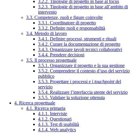
3.2.2. Tipologie di progetto in base al focus
3.2.3. Tipologie di progetto in base all’ambito di
intervento
3.3. Competenze, ruoli e figure coinvolte
3.3.1. Coordinatore di progetto
3.3.2. Definire ruoli e responsabilità
3.4. Metodo di lavoro
3.4.1. Definire processi, strumenti e rituali
3.4.2. Curare la documentazione di progetto
3.4.3. Organizzare tavoli tecnici collaborativi
3.4.4. Prendere decisioni
3.5. Il processo progettuale
3.5.1. Organizzare il progetto e la sua gestione
3.5.2. Comprendere il contesto d’uso del servizio
pubblico
3.5.3. Progettare i processi e i
touchpoint
del
servizio
3.5.4. Realizzare l’interfaccia utente del servizio
3.5.5. Validare la soluzione ottenuta
4. Ricerca progettuale
4.1. Ricerca primaria
4.1.1. Interviste
4.1.2. Questionari
4.1.3. Test di usabilità
4.1.4. Web analytics