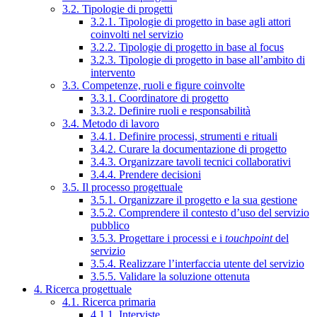
3.2. Tipologie di progetti
3.2.1. Tipologie di progetto in base agli attori
coinvolti nel servizio
3.2.2. Tipologie di progetto in base al focus
3.2.3. Tipologie di progetto in base all’ambito di
intervento
3.3. Competenze, ruoli e figure coinvolte
3.3.1. Coordinatore di progetto
3.3.2. Definire ruoli e responsabilità
3.4. Metodo di lavoro
3.4.1. Definire processi, strumenti e rituali
3.4.2. Curare la documentazione di progetto
3.4.3. Organizzare tavoli tecnici collaborativi
3.4.4. Prendere decisioni
3.5. Il processo progettuale
3.5.1. Organizzare il progetto e la sua gestione
3.5.2. Comprendere il contesto d’uso del servizio
pubblico
3.5.3. Progettare i processi e i
touchpoint
del
servizio
3.5.4. Realizzare l’interfaccia utente del servizio
3.5.5. Validare la soluzione ottenuta
4. Ricerca progettuale
4.1. Ricerca primaria
4.1.1. Interviste