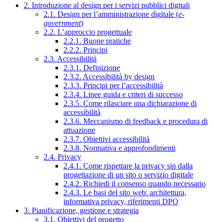
2. Introduzione al design per i servizi pubblici digitali
2.1. Design per l’amministrazione digitale (
e-
government
)
2.2. L’approccio progettuale
2.2.1. Buone pratiche
2.2.2. Principi
2.3. Accessibilità
2.3.1. Definizione
2.3.2. Accessibilità by design
2.3.3. Principi per l’accessibilità
2.3.4. Linee guida e criteri di successo
2.3.5. Come rilasciare una dichiarazione di
accessibilità
2.3.6. Meccanismo di feedback e procedura di
attuazione
2.3.7. Obiettivi accessibilità
2.3.8. Normativa e approfondimenti
2.4. Privacy
2.4.1. Come rispettare la privacy sin dalla
progettazione di un sito o servizio digitale
2.4.2. Richiedi il consenso quando necessario
2.4.3. Le basi del sito web: architettura,
informativa privacy, riferimenti DPO
3. Pianificazione, gestione e strategia
3.1. Obiettivi del progetto