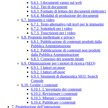
6.6.1. I documenti vanno sul web
6.6.2. Tipi di documenti
6.6.3. Formato di lettura dei documenti elettronici
6.6.4. Modalità di produzione dei documenti
6.7. Immagini e video
6.7.1. Testo alternativo (alt text) per le immagini
6.7.2. Sottotitoli per i video
6.7.3. Trascrizioni per i video
6.8. Proprietà intellettuale e privacy
6.8.1. Pubblicazione di contenuti prodotti dalla
Pubblica Amministrazione
6.8.2. Pubblicazione di contenuti non prodotti
dalla Pubblica Amministrazione
6.8.3. Consenso dei soggetti ritratti
6.9. Ottimizzazione per i motori di ricerca (SEO)
6.9.1. I fattori
on-page
6.9.2. I fattori
off-page
6.9.3. Strumenti di diagnostica SEO: Search
Console
6.10. Gestire i contenuti
6.10.1. L’inventario dei contenuti
6.10.2. Revisionare i contenuti
6.10.3. Migrare i contenuti
6.10.4. Pubblicare i contenuti
7. Progettazione dell’interazione