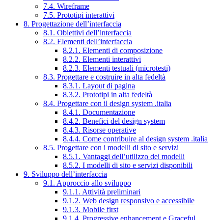
7.4. Wireframe
7.5. Prototipi interattivi
8. Progettazione dell’interfaccia
8.1. Obiettivi dell’interfaccia
8.2. Elementi dell’interfaccia
8.2.1. Elementi di composizione
8.2.2. Elementi interattivi
8.2.3. Elementi testuali (microtesti)
8.3. Progettare e costruire in alta fedeltà
8.3.1. Layout di pagina
8.3.2. Prototipi in alta fedeltà
8.4. Progettare con il design system .italia
8.4.1. Documentazione
8.4.2. Benefici del design system
8.4.3. Risorse operative
8.4.4. Come contribuire al design system .italia
8.5. Progettare con i modelli di sito e servizi
8.5.1. Vantaggi dell’utilizzo dei modelli
8.5.2. I modelli di sito e servizi disponibili
9. Sviluppo dell’interfaccia
9.1. Approccio allo sviluppo
9.1.1. Attività preliminari
9.1.2. Web design responsivo e accessibile
9.1.3. Mobile first
9.1.4. Progressive enhancement e Graceful