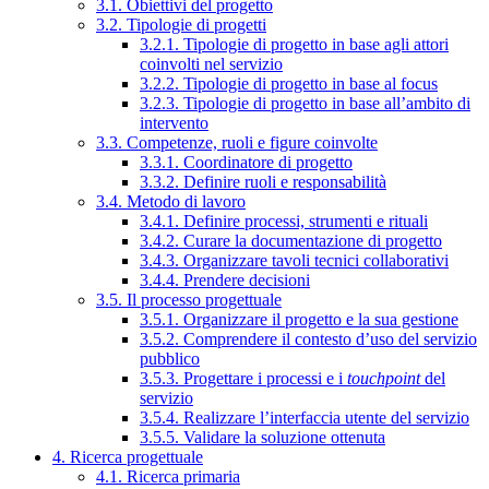
3.1. Obiettivi del progetto
3.2. Tipologie di progetti
3.2.1. Tipologie di progetto in base agli attori
coinvolti nel servizio
3.2.2. Tipologie di progetto in base al focus
3.2.3. Tipologie di progetto in base all’ambito di
intervento
3.3. Competenze, ruoli e figure coinvolte
3.3.1. Coordinatore di progetto
3.3.2. Definire ruoli e responsabilità
3.4. Metodo di lavoro
3.4.1. Definire processi, strumenti e rituali
3.4.2. Curare la documentazione di progetto
3.4.3. Organizzare tavoli tecnici collaborativi
3.4.4. Prendere decisioni
3.5. Il processo progettuale
3.5.1. Organizzare il progetto e la sua gestione
3.5.2. Comprendere il contesto d’uso del servizio
pubblico
3.5.3. Progettare i processi e i
touchpoint
del
servizio
3.5.4. Realizzare l’interfaccia utente del servizio
3.5.5. Validare la soluzione ottenuta
4. Ricerca progettuale
4.1. Ricerca primaria