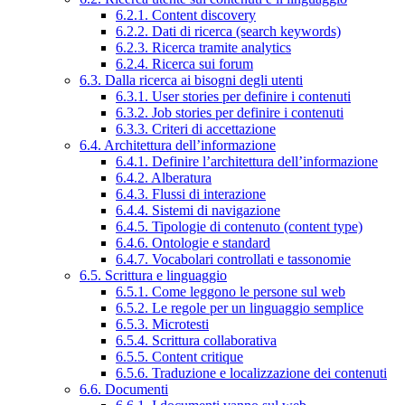
6.2.1. Content discovery
6.2.2. Dati di ricerca (search keywords)
6.2.3. Ricerca tramite analytics
6.2.4. Ricerca sui forum
6.3. Dalla ricerca ai bisogni degli utenti
6.3.1. User stories per definire i contenuti
6.3.2. Job stories per definire i contenuti
6.3.3. Criteri di accettazione
6.4. Architettura dell’informazione
6.4.1. Definire l’architettura dell’informazione
6.4.2. Alberatura
6.4.3. Flussi di interazione
6.4.4. Sistemi di navigazione
6.4.5. Tipologie di contenuto (content type)
6.4.6. Ontologie e standard
6.4.7. Vocabolari controllati e tassonomie
6.5. Scrittura e linguaggio
6.5.1. Come leggono le persone sul web
6.5.2. Le regole per un linguaggio semplice
6.5.3. Microtesti
6.5.4. Scrittura collaborativa
6.5.5. Content critique
6.5.6. Traduzione e localizzazione dei contenuti
6.6. Documenti