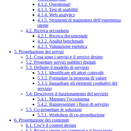
4.1.2. Questionari
4.1.3. Test di usabilità
4.1.4. Web analytics
4.1.5. Strumenti di mappatura dell’esperienza
utente
4.2. Ricerca secondaria
4.2.1. Ricerca documentale
4.2.2. Analisi benchmark
4.2.3. Valutazione euristica
5. Progettazione dei servizi
5.1. Cosa sono i servizi e il service design
5.2. Progettare servizi pubblici digitali
5.3. Definire il modello di servizio
5.3.1. Identificare gli attori coinvolti
5.3.2. Formulare la proposta di valore
5.3.3. Inquadrare gli elementi costitutivi del
servizio
5.4. Descrivere il funzionamento del servizio
5.4.1. Mappare l’ecosistema
5.4.2. Rappresentare i flussi di servizio
5.5. Co-progettare le soluzioni
5.5.1. Workshop di co-progettazione
6. Progettazione dei contenuti
6.1. Cos’è il content design
6.2. Ricerca utente sui contenuti e il linguaggio