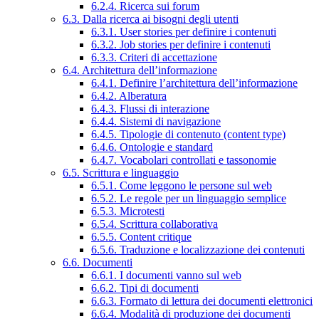
6.2.4. Ricerca sui forum
6.3. Dalla ricerca ai bisogni degli utenti
6.3.1. User stories per definire i contenuti
6.3.2. Job stories per definire i contenuti
6.3.3. Criteri di accettazione
6.4. Architettura dell’informazione
6.4.1. Definire l’architettura dell’informazione
6.4.2. Alberatura
6.4.3. Flussi di interazione
6.4.4. Sistemi di navigazione
6.4.5. Tipologie di contenuto (content type)
6.4.6. Ontologie e standard
6.4.7. Vocabolari controllati e tassonomie
6.5. Scrittura e linguaggio
6.5.1. Come leggono le persone sul web
6.5.2. Le regole per un linguaggio semplice
6.5.3. Microtesti
6.5.4. Scrittura collaborativa
6.5.5. Content critique
6.5.6. Traduzione e localizzazione dei contenuti
6.6. Documenti
6.6.1. I documenti vanno sul web
6.6.2. Tipi di documenti
6.6.3. Formato di lettura dei documenti elettronici
6.6.4. Modalità di produzione dei documenti