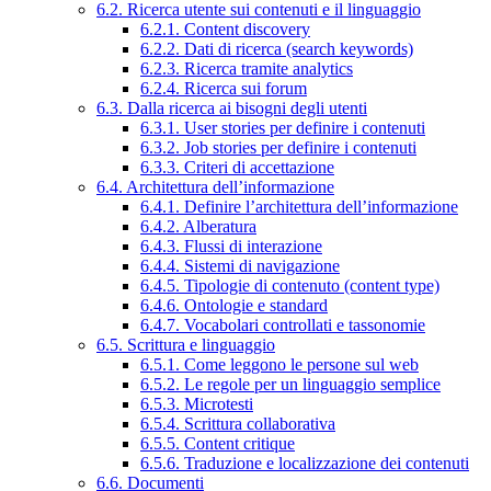
6.2. Ricerca utente sui contenuti e il linguaggio
6.2.1. Content discovery
6.2.2. Dati di ricerca (search keywords)
6.2.3. Ricerca tramite analytics
6.2.4. Ricerca sui forum
6.3. Dalla ricerca ai bisogni degli utenti
6.3.1. User stories per definire i contenuti
6.3.2. Job stories per definire i contenuti
6.3.3. Criteri di accettazione
6.4. Architettura dell’informazione
6.4.1. Definire l’architettura dell’informazione
6.4.2. Alberatura
6.4.3. Flussi di interazione
6.4.4. Sistemi di navigazione
6.4.5. Tipologie di contenuto (content type)
6.4.6. Ontologie e standard
6.4.7. Vocabolari controllati e tassonomie
6.5. Scrittura e linguaggio
6.5.1. Come leggono le persone sul web
6.5.2. Le regole per un linguaggio semplice
6.5.3. Microtesti
6.5.4. Scrittura collaborativa
6.5.5. Content critique
6.5.6. Traduzione e localizzazione dei contenuti
6.6. Documenti