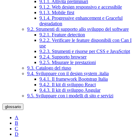
9.1.1. Attività preliminari
9.1.2. Web design responsivo e accessibile
9.1.3. Mobile first
9.1.4. Progressive enhancement e Graceful
degradation
9.2. Strumenti di supporto allo sviluppo del software
9.2.1. Feature detection
9.2.2. Verificare le feature disponibili con Can I
use
9.2.3. Strumenti e risorse per CSS e JavaScript
9.2.4. Supporto browser
9.2.5. Misurare le prestazioni
9.3. Catalogo del riuso
9.4. Sviluppare con il design system .italia
9.4.1. Il framework Bootstrap Italia
9.4.2. Il kit di sviluppo React
9.4.3. Il kit di sviluppo Angular
9.5. Sviluppare con i modelli di sito e servizi
glossario
A
B
C
D