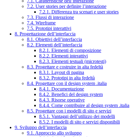
7.1. Caratteristiche dell’interazione
7.2. User stories per definire l’interazione
7.2.1. Differenza tra scenari e user stories
7.3. Flussi di interazione
7.4. Wireframe
7.5. Prototipi interattivi
8. Progettazione dell’interfaccia
8.1. Obiettivi dell’interfaccia
8.2. Elementi dell’interfaccia
8.2.1. Elementi di composizione
8.2.2. Elementi interattivi
8.2.3. Elementi testuali (microtesti)
8.3. Progettare e costruire in alta fedeltà
8.3.1. Layout di pagina
8.3.2. Prototipi in alta fedeltà
8.4. Progettare con il design system .italia
8.4.1. Documentazione
8.4.2. Benefici del design system
8.4.3. Risorse operative
8.4.4. Come contribuire al design system .italia
8.5. Progettare con i modelli di sito e servizi
8.5.1. Vantaggi dell’utilizzo dei modelli
8.5.2. I modelli di sito e servizi disponibili
9. Sviluppo dell’interfaccia
9.1. Approccio allo sviluppo