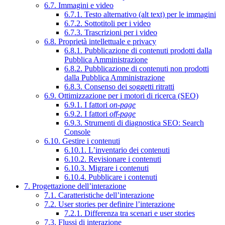
6.7. Immagini e video
6.7.1. Testo alternativo (alt text) per le immagini
6.7.2. Sottotitoli per i video
6.7.3. Trascrizioni per i video
6.8. Proprietà intellettuale e privacy
6.8.1. Pubblicazione di contenuti prodotti dalla
Pubblica Amministrazione
6.8.2. Pubblicazione di contenuti non prodotti
dalla Pubblica Amministrazione
6.8.3. Consenso dei soggetti ritratti
6.9. Ottimizzazione per i motori di ricerca (SEO)
6.9.1. I fattori
on-page
6.9.2. I fattori
off-page
6.9.3. Strumenti di diagnostica SEO: Search
Console
6.10. Gestire i contenuti
6.10.1. L’inventario dei contenuti
6.10.2. Revisionare i contenuti
6.10.3. Migrare i contenuti
6.10.4. Pubblicare i contenuti
7. Progettazione dell’interazione
7.1. Caratteristiche dell’interazione
7.2. User stories per definire l’interazione
7.2.1. Differenza tra scenari e user stories
7.3. Flussi di interazione