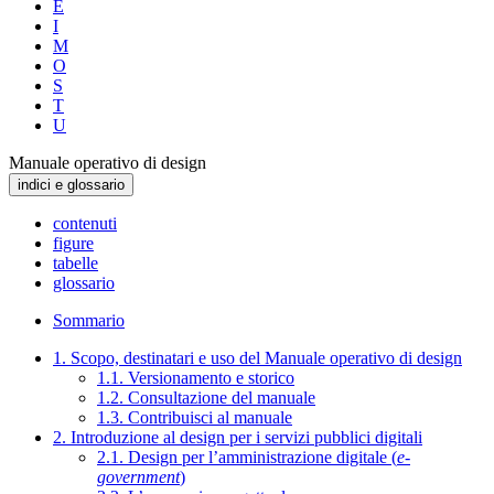
E
I
M
O
S
T
U
Manuale operativo di design
indici e glossario
contenuti
figure
tabelle
glossario
Sommario
1. Scopo, destinatari e uso del Manuale operativo di design
1.1. Versionamento e storico
1.2. Consultazione del manuale
1.3. Contribuisci al manuale
2. Introduzione al design per i servizi pubblici digitali
2.1. Design per l’amministrazione digitale (
e-
government
)