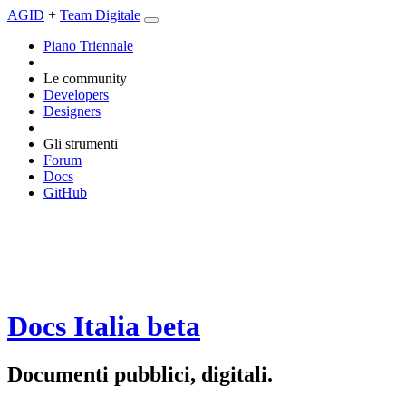
AGID
+
Team Digitale
Piano Triennale
Le community
Developers
Designers
Gli strumenti
Forum
Docs
GitHub
Docs Italia
beta
Documenti pubblici, digitali.