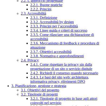
2.2. L’approccio progettuale
2.2.1. Buone pratiche
2.2.2. Principi
2.3. Accessibilità
2.3.1. Definizione
2.3.2. Accessibilità by design
2.3.3. Principi per l’accessibilità
2.3.4. Linee guida e criteri di successo
2.3.5. Come rilasciare una dichiarazione di
accessibilità
2.3.6. Meccanismo di feedback e procedura di
attuazione
2.3.7. Obiettivi accessibilità
2.3.8. Normativa e approfondimenti
2.4. Privacy
2.4.1. Come rispettare la privacy sin dalla
progettazione di un sito o servizio digitale
2.4.2. Richiedi il consenso quando necessario
2.4.3. Le basi del sito web: architettura,
informativa privacy, riferimenti DPO
3. Pianificazione, gestione e strategia
3.1. Obiettivi del progetto
3.2. Tipologie di progetti
3.2.1. Tipologie di progetto in base agli attori
coinvolti nel servizio