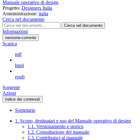
Manuale operativo di design
Progetto:
Designers Italia
Amministrazione:
italia
Cerca nel documento
Cerca nel documento
Informazioni
versione-corrente
Scarica
pdf
html
epub
Sorgente
Azioni
indice dei contenuti
Sommario
1. Scopo, destinatari e uso del Manuale operativo di design
1.1. Versionamento e storico
1.2. Consultazione del manuale
1.3. Contribuisci al manuale