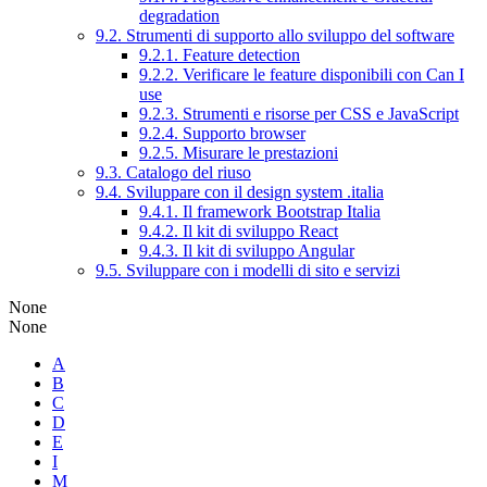
degradation
9.2. Strumenti di supporto allo sviluppo del software
9.2.1. Feature detection
9.2.2. Verificare le feature disponibili con Can I
use
9.2.3. Strumenti e risorse per CSS e JavaScript
9.2.4. Supporto browser
9.2.5. Misurare le prestazioni
9.3. Catalogo del riuso
9.4. Sviluppare con il design system .italia
9.4.1. Il framework Bootstrap Italia
9.4.2. Il kit di sviluppo React
9.4.3. Il kit di sviluppo Angular
9.5. Sviluppare con i modelli di sito e servizi
None
None
A
B
C
D
E
I
M