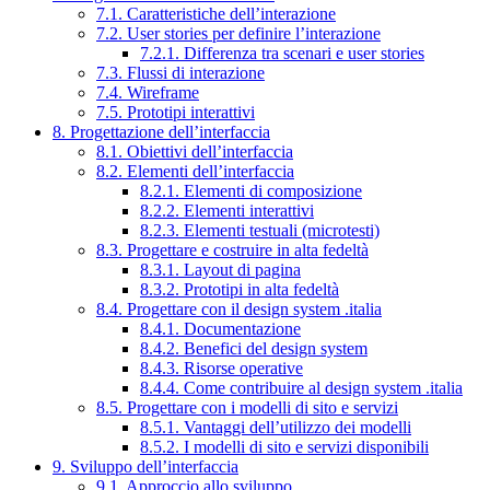
7.1. Caratteristiche dell’interazione
7.2. User stories per definire l’interazione
7.2.1. Differenza tra scenari e user stories
7.3. Flussi di interazione
7.4. Wireframe
7.5. Prototipi interattivi
8. Progettazione dell’interfaccia
8.1. Obiettivi dell’interfaccia
8.2. Elementi dell’interfaccia
8.2.1. Elementi di composizione
8.2.2. Elementi interattivi
8.2.3. Elementi testuali (microtesti)
8.3. Progettare e costruire in alta fedeltà
8.3.1. Layout di pagina
8.3.2. Prototipi in alta fedeltà
8.4. Progettare con il design system .italia
8.4.1. Documentazione
8.4.2. Benefici del design system
8.4.3. Risorse operative
8.4.4. Come contribuire al design system .italia
8.5. Progettare con i modelli di sito e servizi
8.5.1. Vantaggi dell’utilizzo dei modelli
8.5.2. I modelli di sito e servizi disponibili
9. Sviluppo dell’interfaccia
9.1. Approccio allo sviluppo