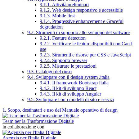
9.1.1. Attività preliminari
9.1.2. Web design responsivo e accessibile
9.1.3. Mobile first
9.1.4. Progressive enhancement e Graceful
degradation
9.2. Strumenti di supporto allo sviluppo del software
9.2.1. Feature detection
9.2.2. Verificare le feature disponibili con Can I
use
9.2.3. Strumenti e risorse per CSS e JavaScript
9.2.4. Supporto browser
9.2.5. Misurare le prestazioni
9.3. Catalogo del riuso
9.4. Sviluppare con il design system .italia
9.4.1. Il framework Bootstrap Italia
9.4.2. Il kit di sviluppo React
9.4.3. Il kit di sviluppo Angular
9.5. Sviluppare con i modelli di sito e servizi
1. Scopo, destinatari e uso del Manuale operativo di design
Team per la Trasformazione Digitale
in collaborazione con
Agenzia per l'Italia Digitale