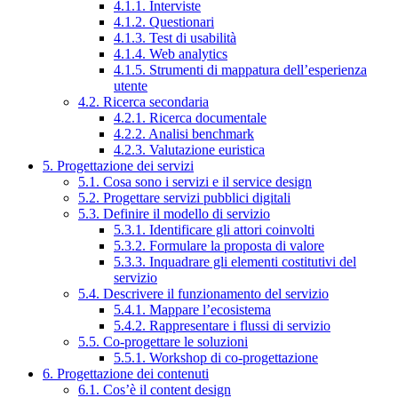
4.1.1. Interviste
4.1.2. Questionari
4.1.3. Test di usabilità
4.1.4. Web analytics
4.1.5. Strumenti di mappatura dell’esperienza
utente
4.2. Ricerca secondaria
4.2.1. Ricerca documentale
4.2.2. Analisi benchmark
4.2.3. Valutazione euristica
5. Progettazione dei servizi
5.1. Cosa sono i servizi e il service design
5.2. Progettare servizi pubblici digitali
5.3. Definire il modello di servizio
5.3.1. Identificare gli attori coinvolti
5.3.2. Formulare la proposta di valore
5.3.3. Inquadrare gli elementi costitutivi del
servizio
5.4. Descrivere il funzionamento del servizio
5.4.1. Mappare l’ecosistema
5.4.2. Rappresentare i flussi di servizio
5.5. Co-progettare le soluzioni
5.5.1. Workshop di co-progettazione
6. Progettazione dei contenuti
6.1. Cos’è il content design