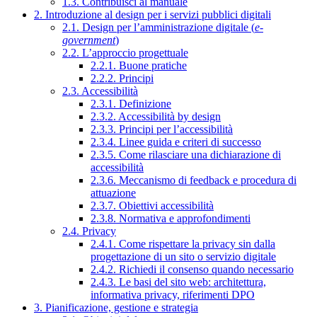
1.3. Contribuisci al manuale
2. Introduzione al design per i servizi pubblici digitali
2.1. Design per l’amministrazione digitale (
e-
government
)
2.2. L’approccio progettuale
2.2.1. Buone pratiche
2.2.2. Principi
2.3. Accessibilità
2.3.1. Definizione
2.3.2. Accessibilità by design
2.3.3. Principi per l’accessibilità
2.3.4. Linee guida e criteri di successo
2.3.5. Come rilasciare una dichiarazione di
accessibilità
2.3.6. Meccanismo di feedback e procedura di
attuazione
2.3.7. Obiettivi accessibilità
2.3.8. Normativa e approfondimenti
2.4. Privacy
2.4.1. Come rispettare la privacy sin dalla
progettazione di un sito o servizio digitale
2.4.2. Richiedi il consenso quando necessario
2.4.3. Le basi del sito web: architettura,
informativa privacy, riferimenti DPO
3. Pianificazione, gestione e strategia