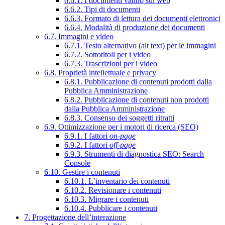
6.6.1. I documenti vanno sul web
6.6.2. Tipi di documenti
6.6.3. Formato di lettura dei documenti elettronici
6.6.4. Modalità di produzione dei documenti
6.7. Immagini e video
6.7.1. Testo alternativo (alt text) per le immagini
6.7.2. Sottotitoli per i video
6.7.3. Trascrizioni per i video
6.8. Proprietà intellettuale e privacy
6.8.1. Pubblicazione di contenuti prodotti dalla
Pubblica Amministrazione
6.8.2. Pubblicazione di contenuti non prodotti
dalla Pubblica Amministrazione
6.8.3. Consenso dei soggetti ritratti
6.9. Ottimizzazione per i motori di ricerca (SEO)
6.9.1. I fattori
on-page
6.9.2. I fattori
off-page
6.9.3. Strumenti di diagnostica SEO: Search
Console
6.10. Gestire i contenuti
6.10.1. L’inventario dei contenuti
6.10.2. Revisionare i contenuti
6.10.3. Migrare i contenuti
6.10.4. Pubblicare i contenuti
7. Progettazione dell’interazione