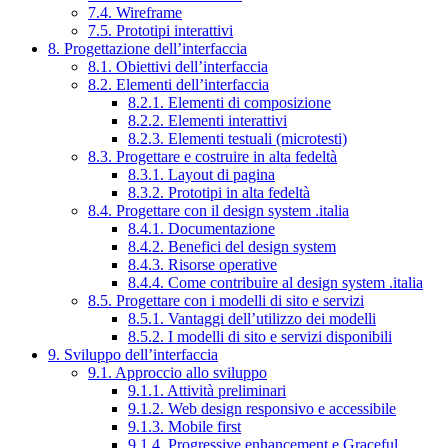
7.4. Wireframe
7.5. Prototipi interattivi
8. Progettazione dell’interfaccia
8.1. Obiettivi dell’interfaccia
8.2. Elementi dell’interfaccia
8.2.1. Elementi di composizione
8.2.2. Elementi interattivi
8.2.3. Elementi testuali (microtesti)
8.3. Progettare e costruire in alta fedeltà
8.3.1. Layout di pagina
8.3.2. Prototipi in alta fedeltà
8.4. Progettare con il design system .italia
8.4.1. Documentazione
8.4.2. Benefici del design system
8.4.3. Risorse operative
8.4.4. Come contribuire al design system .italia
8.5. Progettare con i modelli di sito e servizi
8.5.1. Vantaggi dell’utilizzo dei modelli
8.5.2. I modelli di sito e servizi disponibili
9. Sviluppo dell’interfaccia
9.1. Approccio allo sviluppo
9.1.1. Attività preliminari
9.1.2. Web design responsivo e accessibile
9.1.3. Mobile first
9.1.4. Progressive enhancement e Graceful