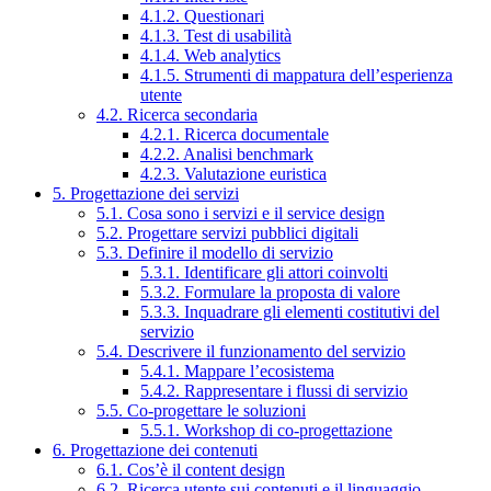
4.1.2. Questionari
4.1.3. Test di usabilità
4.1.4. Web analytics
4.1.5. Strumenti di mappatura dell’esperienza
utente
4.2. Ricerca secondaria
4.2.1. Ricerca documentale
4.2.2. Analisi benchmark
4.2.3. Valutazione euristica
5. Progettazione dei servizi
5.1. Cosa sono i servizi e il service design
5.2. Progettare servizi pubblici digitali
5.3. Definire il modello di servizio
5.3.1. Identificare gli attori coinvolti
5.3.2. Formulare la proposta di valore
5.3.3. Inquadrare gli elementi costitutivi del
servizio
5.4. Descrivere il funzionamento del servizio
5.4.1. Mappare l’ecosistema
5.4.2. Rappresentare i flussi di servizio
5.5. Co-progettare le soluzioni
5.5.1. Workshop di co-progettazione
6. Progettazione dei contenuti
6.1. Cos’è il content design
6.2. Ricerca utente sui contenuti e il linguaggio