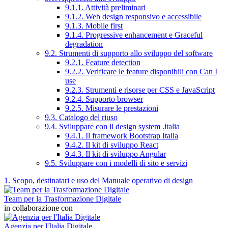
9.1.1. Attività preliminari
9.1.2. Web design responsivo e accessibile
9.1.3. Mobile first
9.1.4. Progressive enhancement e Graceful
degradation
9.2. Strumenti di supporto allo sviluppo del software
9.2.1. Feature detection
9.2.2. Verificare le feature disponibili con Can I
use
9.2.3. Strumenti e risorse per CSS e JavaScript
9.2.4. Supporto browser
9.2.5. Misurare le prestazioni
9.3. Catalogo del riuso
9.4. Sviluppare con il design system .italia
9.4.1. Il framework Bootstrap Italia
9.4.2. Il kit di sviluppo React
9.4.3. Il kit di sviluppo Angular
9.5. Sviluppare con i modelli di sito e servizi
1. Scopo, destinatari e uso del Manuale operativo di design
Team per la Trasformazione Digitale
in collaborazione con
Agenzia per l'Italia Digitale