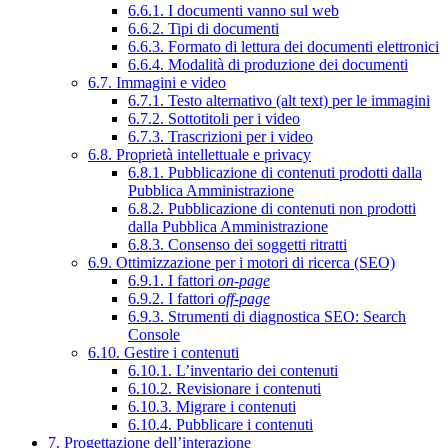
6.6.1. I documenti vanno sul web
6.6.2. Tipi di documenti
6.6.3. Formato di lettura dei documenti elettronici
6.6.4. Modalità di produzione dei documenti
6.7. Immagini e video
6.7.1. Testo alternativo (alt text) per le immagini
6.7.2. Sottotitoli per i video
6.7.3. Trascrizioni per i video
6.8. Proprietà intellettuale e privacy
6.8.1. Pubblicazione di contenuti prodotti dalla
Pubblica Amministrazione
6.8.2. Pubblicazione di contenuti non prodotti
dalla Pubblica Amministrazione
6.8.3. Consenso dei soggetti ritratti
6.9. Ottimizzazione per i motori di ricerca (SEO)
6.9.1. I fattori
on-page
6.9.2. I fattori
off-page
6.9.3. Strumenti di diagnostica SEO: Search
Console
6.10. Gestire i contenuti
6.10.1. L’inventario dei contenuti
6.10.2. Revisionare i contenuti
6.10.3. Migrare i contenuti
6.10.4. Pubblicare i contenuti
7. Progettazione dell’interazione