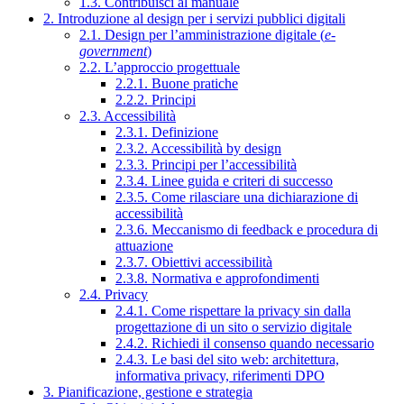
1.3. Contribuisci al manuale
2. Introduzione al design per i servizi pubblici digitali
2.1. Design per l’amministrazione digitale (
e-
government
)
2.2. L’approccio progettuale
2.2.1. Buone pratiche
2.2.2. Principi
2.3. Accessibilità
2.3.1. Definizione
2.3.2. Accessibilità by design
2.3.3. Principi per l’accessibilità
2.3.4. Linee guida e criteri di successo
2.3.5. Come rilasciare una dichiarazione di
accessibilità
2.3.6. Meccanismo di feedback e procedura di
attuazione
2.3.7. Obiettivi accessibilità
2.3.8. Normativa e approfondimenti
2.4. Privacy
2.4.1. Come rispettare la privacy sin dalla
progettazione di un sito o servizio digitale
2.4.2. Richiedi il consenso quando necessario
2.4.3. Le basi del sito web: architettura,
informativa privacy, riferimenti DPO
3. Pianificazione, gestione e strategia