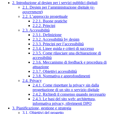
2. Introduzione al design per i servizi pubblici digitali
2.1. Design per l’amministrazione digitale (
e-
government
)
2.2. L’approccio progettuale
2.2.1. Buone pratiche
2.2.2. Principi
2.3. Accessibilità
2.3.1. Definizione
2.3.2. Accessibilità by design
2.3.3. Principi per l’accessibilità
2.3.4. Linee guida e criteri di successo
2.3.5. Come rilasciare una dichiarazione di
accessibilità
2.3.6. Meccanismo di feedback e procedura di
attuazione
2.3.7. Obiettivi accessibilità
2.3.8. Normativa e approfondimenti
2.4. Privacy
2.4.1. Come rispettare la privacy sin dalla
progettazione di un sito o servizio digitale
2.4.2. Richiedi il consenso quando necessario
2.4.3. Le basi del sito web: architettura,
informativa privacy, riferimenti DPO
3. Pianificazione, gestione e strategia
3.1. Obiettivi del progetto