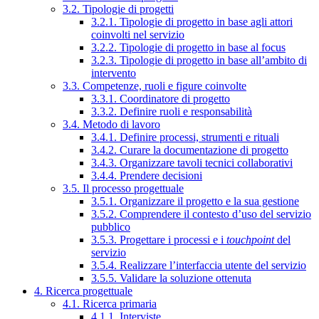
3.2. Tipologie di progetti
3.2.1. Tipologie di progetto in base agli attori
coinvolti nel servizio
3.2.2. Tipologie di progetto in base al focus
3.2.3. Tipologie di progetto in base all’ambito di
intervento
3.3. Competenze, ruoli e figure coinvolte
3.3.1. Coordinatore di progetto
3.3.2. Definire ruoli e responsabilità
3.4. Metodo di lavoro
3.4.1. Definire processi, strumenti e rituali
3.4.2. Curare la documentazione di progetto
3.4.3. Organizzare tavoli tecnici collaborativi
3.4.4. Prendere decisioni
3.5. Il processo progettuale
3.5.1. Organizzare il progetto e la sua gestione
3.5.2. Comprendere il contesto d’uso del servizio
pubblico
3.5.3. Progettare i processi e i
touchpoint
del
servizio
3.5.4. Realizzare l’interfaccia utente del servizio
3.5.5. Validare la soluzione ottenuta
4. Ricerca progettuale
4.1. Ricerca primaria
4.1.1. Interviste