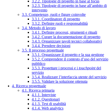
3.2.2. Tipologie di progetto in base al focus
3.2.3. Tipologie di progetto in base all’ambito di
intervento
3.3. Competenze, ruoli e figure coinvolte
3.3.1. Coordinatore di progetto
3.3.2. Definire ruoli e responsabilità
3.4. Metodo di lavoro
3.4.1. Definire processi, strumenti e rituali
3.4.2. Curare la documentazione di progetto
3.4.3. Organizzare tavoli tecnici collaborativi
3.4.4. Prendere decisioni
3.5. Il processo progettuale
3.5.1. Organizzare il progetto e la sua gestione
3.5.2. Comprendere il contesto d’uso del servizio
pubblico
3.5.3. Progettare i processi e i
touchpoint
del
servizio
3.5.4. Realizzare l’interfaccia utente del servizio
3.5.5. Validare la soluzione ottenuta
4. Ricerca progettuale
4.1. Ricerca primaria
4.1.1. Interviste
4.1.2. Questionari
4.1.3. Test di usabilità
4.1.4. Web analytics