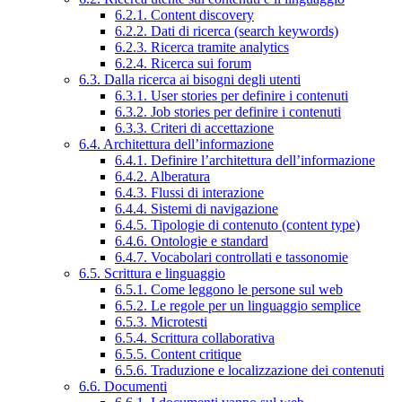
6.2.1. Content discovery
6.2.2. Dati di ricerca (search keywords)
6.2.3. Ricerca tramite analytics
6.2.4. Ricerca sui forum
6.3. Dalla ricerca ai bisogni degli utenti
6.3.1. User stories per definire i contenuti
6.3.2. Job stories per definire i contenuti
6.3.3. Criteri di accettazione
6.4. Architettura dell’informazione
6.4.1. Definire l’architettura dell’informazione
6.4.2. Alberatura
6.4.3. Flussi di interazione
6.4.4. Sistemi di navigazione
6.4.5. Tipologie di contenuto (content type)
6.4.6. Ontologie e standard
6.4.7. Vocabolari controllati e tassonomie
6.5. Scrittura e linguaggio
6.5.1. Come leggono le persone sul web
6.5.2. Le regole per un linguaggio semplice
6.5.3. Microtesti
6.5.4. Scrittura collaborativa
6.5.5. Content critique
6.5.6. Traduzione e localizzazione dei contenuti
6.6. Documenti