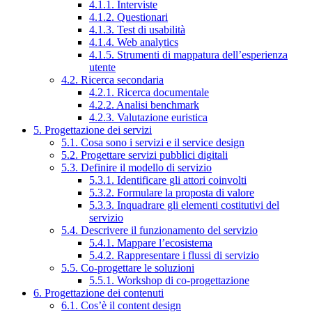
4.1.1. Interviste
4.1.2. Questionari
4.1.3. Test di usabilità
4.1.4. Web analytics
4.1.5. Strumenti di mappatura dell’esperienza
utente
4.2. Ricerca secondaria
4.2.1. Ricerca documentale
4.2.2. Analisi benchmark
4.2.3. Valutazione euristica
5. Progettazione dei servizi
5.1. Cosa sono i servizi e il service design
5.2. Progettare servizi pubblici digitali
5.3. Definire il modello di servizio
5.3.1. Identificare gli attori coinvolti
5.3.2. Formulare la proposta di valore
5.3.3. Inquadrare gli elementi costitutivi del
servizio
5.4. Descrivere il funzionamento del servizio
5.4.1. Mappare l’ecosistema
5.4.2. Rappresentare i flussi di servizio
5.5. Co-progettare le soluzioni
5.5.1. Workshop di co-progettazione
6. Progettazione dei contenuti
6.1. Cos’è il content design