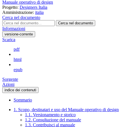
Manuale operativo di design
Progetto:
Designers Italia
Amministrazione:
italia
Cerca nel documento
Cerca nel documento
Informazioni
versione-corrente
Scarica
pdf
html
epub
Sorgente
Azioni
indice dei contenuti
Sommario
1. Scopo, destinatari e uso del Manuale operativo di design
1.1. Versionamento e storico
1.2. Consultazione del manuale
1.3. Contribuisci al manuale