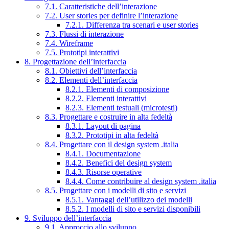
7.1. Caratteristiche dell’interazione
7.2. User stories per definire l’interazione
7.2.1. Differenza tra scenari e user stories
7.3. Flussi di interazione
7.4. Wireframe
7.5. Prototipi interattivi
8. Progettazione dell’interfaccia
8.1. Obiettivi dell’interfaccia
8.2. Elementi dell’interfaccia
8.2.1. Elementi di composizione
8.2.2. Elementi interattivi
8.2.3. Elementi testuali (microtesti)
8.3. Progettare e costruire in alta fedeltà
8.3.1. Layout di pagina
8.3.2. Prototipi in alta fedeltà
8.4. Progettare con il design system .italia
8.4.1. Documentazione
8.4.2. Benefici del design system
8.4.3. Risorse operative
8.4.4. Come contribuire al design system .italia
8.5. Progettare con i modelli di sito e servizi
8.5.1. Vantaggi dell’utilizzo dei modelli
8.5.2. I modelli di sito e servizi disponibili
9. Sviluppo dell’interfaccia
9.1. Approccio allo sviluppo