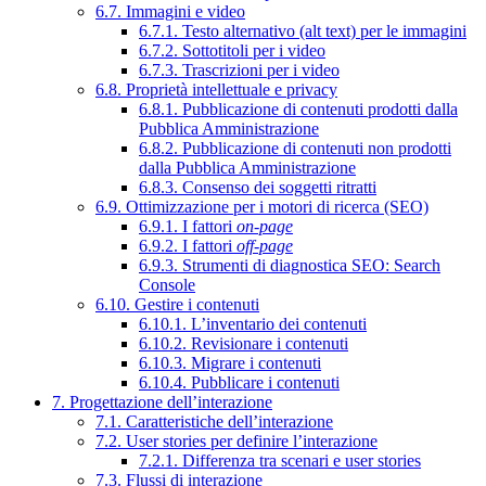
6.7. Immagini e video
6.7.1. Testo alternativo (alt text) per le immagini
6.7.2. Sottotitoli per i video
6.7.3. Trascrizioni per i video
6.8. Proprietà intellettuale e privacy
6.8.1. Pubblicazione di contenuti prodotti dalla
Pubblica Amministrazione
6.8.2. Pubblicazione di contenuti non prodotti
dalla Pubblica Amministrazione
6.8.3. Consenso dei soggetti ritratti
6.9. Ottimizzazione per i motori di ricerca (SEO)
6.9.1. I fattori
on-page
6.9.2. I fattori
off-page
6.9.3. Strumenti di diagnostica SEO: Search
Console
6.10. Gestire i contenuti
6.10.1. L’inventario dei contenuti
6.10.2. Revisionare i contenuti
6.10.3. Migrare i contenuti
6.10.4. Pubblicare i contenuti
7. Progettazione dell’interazione
7.1. Caratteristiche dell’interazione
7.2. User stories per definire l’interazione
7.2.1. Differenza tra scenari e user stories
7.3. Flussi di interazione