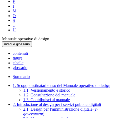
E
I
M
O
S
T
U
Manuale operativo di design
indici e glossario
contenuti
figure
tabelle
glossario
Sommario
1. Scopo, destinatari e uso del Manuale operativo di design
1.1. Versionamento e storico
1.2. Consultazione del manuale
1.3. Contribuisci al manuale
2. Introduzione al design per i servizi pubblici digitali
2.1. Design per l’amministrazione digitale (
e-
government
)