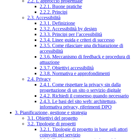
2.2. L’approccio progettuale
2.2.1. Buone pratiche
2.2.2. Principi
2.3. Accessibilità
2.3.1. Definizione
2.3.2. Accessibilità by design
2.3.3. Principi per l’accessibilità
2.3.4. Linee guida e criteri di successo
2.3.5. Come rilasciare una dichiarazione di
accessibilità
2.3.6. Meccanismo di feedback e procedura di
attuazione
2.3.7. Obiettivi accessibilità
2.3.8. Normativa e approfondimenti
2.4. Privacy
2.4.1. Come rispettare la privacy sin dalla
progettazione di un sito o servizio digitale
2.4.2. Richiedi il consenso quando necessario
2.4.3. Le basi del sito web: architettura,
informativa privacy, riferimenti DPO
3. Pianificazione, gestione e strategia
3.1. Obiettivi del progetto
3.2. Tipologie di progetti
3.2.1. Tipologie di progetto in base agli attori
coinvolti nel servizio