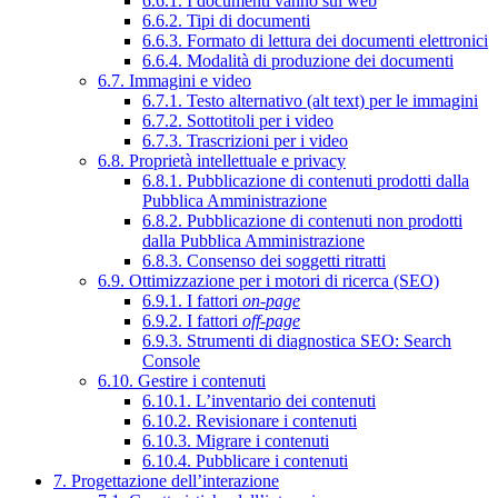
6.6.1. I documenti vanno sul web
6.6.2. Tipi di documenti
6.6.3. Formato di lettura dei documenti elettronici
6.6.4. Modalità di produzione dei documenti
6.7. Immagini e video
6.7.1. Testo alternativo (alt text) per le immagini
6.7.2. Sottotitoli per i video
6.7.3. Trascrizioni per i video
6.8. Proprietà intellettuale e privacy
6.8.1. Pubblicazione di contenuti prodotti dalla
Pubblica Amministrazione
6.8.2. Pubblicazione di contenuti non prodotti
dalla Pubblica Amministrazione
6.8.3. Consenso dei soggetti ritratti
6.9. Ottimizzazione per i motori di ricerca (SEO)
6.9.1. I fattori
on-page
6.9.2. I fattori
off-page
6.9.3. Strumenti di diagnostica SEO: Search
Console
6.10. Gestire i contenuti
6.10.1. L’inventario dei contenuti
6.10.2. Revisionare i contenuti
6.10.3. Migrare i contenuti
6.10.4. Pubblicare i contenuti
7. Progettazione dell’interazione