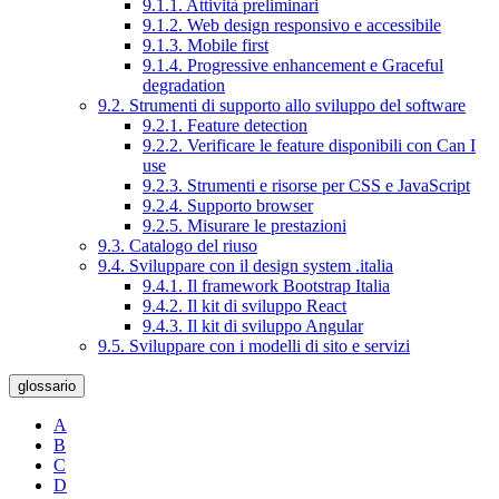
9.1.1. Attività preliminari
9.1.2. Web design responsivo e accessibile
9.1.3. Mobile first
9.1.4. Progressive enhancement e Graceful
degradation
9.2. Strumenti di supporto allo sviluppo del software
9.2.1. Feature detection
9.2.2. Verificare le feature disponibili con Can I
use
9.2.3. Strumenti e risorse per CSS e JavaScript
9.2.4. Supporto browser
9.2.5. Misurare le prestazioni
9.3. Catalogo del riuso
9.4. Sviluppare con il design system .italia
9.4.1. Il framework Bootstrap Italia
9.4.2. Il kit di sviluppo React
9.4.3. Il kit di sviluppo Angular
9.5. Sviluppare con i modelli di sito e servizi
glossario
A
B
C
D