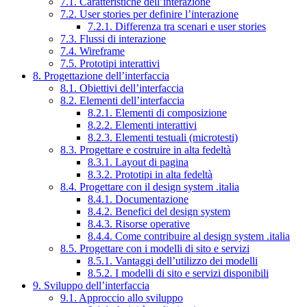
7.1. Caratteristiche dell’interazione
7.2. User stories per definire l’interazione
7.2.1. Differenza tra scenari e user stories
7.3. Flussi di interazione
7.4. Wireframe
7.5. Prototipi interattivi
8. Progettazione dell’interfaccia
8.1. Obiettivi dell’interfaccia
8.2. Elementi dell’interfaccia
8.2.1. Elementi di composizione
8.2.2. Elementi interattivi
8.2.3. Elementi testuali (microtesti)
8.3. Progettare e costruire in alta fedeltà
8.3.1. Layout di pagina
8.3.2. Prototipi in alta fedeltà
8.4. Progettare con il design system .italia
8.4.1. Documentazione
8.4.2. Benefici del design system
8.4.3. Risorse operative
8.4.4. Come contribuire al design system .italia
8.5. Progettare con i modelli di sito e servizi
8.5.1. Vantaggi dell’utilizzo dei modelli
8.5.2. I modelli di sito e servizi disponibili
9. Sviluppo dell’interfaccia
9.1. Approccio allo sviluppo