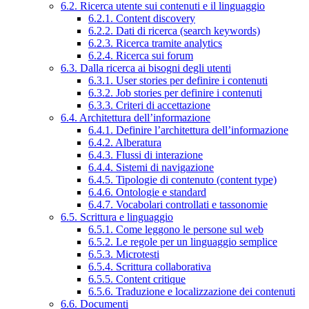
6.2. Ricerca utente sui contenuti e il linguaggio
6.2.1. Content discovery
6.2.2. Dati di ricerca (search keywords)
6.2.3. Ricerca tramite analytics
6.2.4. Ricerca sui forum
6.3. Dalla ricerca ai bisogni degli utenti
6.3.1. User stories per definire i contenuti
6.3.2. Job stories per definire i contenuti
6.3.3. Criteri di accettazione
6.4. Architettura dell’informazione
6.4.1. Definire l’architettura dell’informazione
6.4.2. Alberatura
6.4.3. Flussi di interazione
6.4.4. Sistemi di navigazione
6.4.5. Tipologie di contenuto (content type)
6.4.6. Ontologie e standard
6.4.7. Vocabolari controllati e tassonomie
6.5. Scrittura e linguaggio
6.5.1. Come leggono le persone sul web
6.5.2. Le regole per un linguaggio semplice
6.5.3. Microtesti
6.5.4. Scrittura collaborativa
6.5.5. Content critique
6.5.6. Traduzione e localizzazione dei contenuti
6.6. Documenti