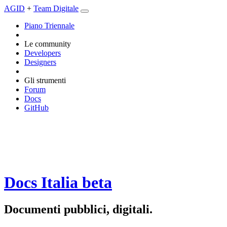
AGID
+
Team Digitale
Piano Triennale
Le community
Developers
Designers
Gli strumenti
Forum
Docs
GitHub
Docs Italia
beta
Documenti pubblici, digitali.