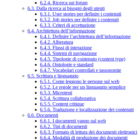
6.2.4. Ricerca sui forum
6.3. Dalla ricerca ai bisogni degli utenti
6.3.1. User stories per definire i contenuti
6.3.2. Job stories per definire i contenuti
6.3.3. Criteri di accettazione
6.4. Architettura dell’informazione
6.4.1. Definire l’architettura dell’informazione
6.4.2. Alberatura
6.4.3. Flussi di interazione
6.4.4. Sistemi di navigazione
6.4.5. Tipologie di contenuto (content type)
6.4.6. Ontologie e standard
6.4.7. Vocabolari controllati e tassonomie
6.5. Scrittura e linguaggio
6.5.1. Come leggono le persone sul web
6.5.2. Le regole per un linguaggio semplice
6.5.3. Microtesti
6.5.4. Scrittura collaborativa
6.5.5. Content critique
6.5.6. Traduzione e localizzazione dei contenuti
6.6. Documenti
6.6.1. I documenti vanno sul web
6.6.2. Tipi di documenti
6.6.3. Formato di lettura dei documenti elettronici
6.6.4. Modalità di produzione dei documenti