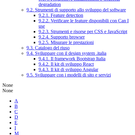
degradation
9.2. Strumenti di supporto allo sviluppo del software
9.2.1. Feature detection
9.2.2. Verificare le feature disponibili con Can I
use
9.2.3. Strumenti e risorse per CSS e JavaScript
9.2.4. Supporto browser
9.2.5. Misurare le prestazioni
9.3. Catalogo del riuso
9.4. Sviluppare con il design system .italia
9.4.1. Il framework Bootstrap Italia
9.4.2. Il kit di sviluppo React
9.4.3. Il kit di sviluppo Angular
9.5. Sviluppare con i modelli di sito e servizi
None
None
A
B
C
D
E
I
M