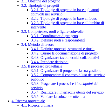
3.1. Obiettivi del progetto
3.2. Tipologie di progetti
3.2.1. Tipologie di progetto in base agli attori
coinvolti nel servizio
3.2.2. Tipologie di progetto in base al focus
3.2.3. Tipologie di progetto in base all’ambito di
intervento
3.3. Competenze, ruoli e figure coinvolte
3.3.1. Coordinatore di progetto
3.3.2. Definire ruoli e responsabilità
3.4. Metodo di lavoro
3.4.1. Definire processi, strumenti e rituali
3.4.2. Curare la documentazione di progetto
3.4.3. Organizzare tavoli tecnici collaborativi
3.4.4. Prendere decisioni
3.5. Il processo progettuale
3.5.1. Organizzare il progetto e la sua gestione
3.5.2. Comprendere il contesto d’uso del servizio
pubblico
3.5.3. Progettare i processi e i
touchpoint
del
servizio
3.5.4. Realizzare l’interfaccia utente del servizio
3.5.5. Validare la soluzione ottenuta
4. Ricerca progettuale
4.1. Ricerca primaria