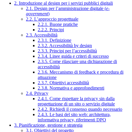
2. Introduzione al design per i servizi pubblici digitali
2.1. Design per l’amministrazione digitale (
e-
government
)
2.2. L’approccio progettuale
2.2.1. Buone pratiche
2.2.2. Principi
2.3. Accessibilità
2.3.1. Definizione
2.3.2. Accessibilità by design
2.3.3. Principi per l’accessibilità
2.3.4. Linee guida e criteri di successo
2.3.5. Come rilasciare una dichiarazione di
accessibilità
2.3.6. Meccanismo di feedback e procedura di
attuazione
2.3.7. Obiettivi accessibilità
2.3.8. Normativa e approfondimenti
2.4. Privacy
2.4.1. Come rispettare la privacy sin dalla
progettazione di un sito o servizio digitale
2.4.2. Richiedi il consenso quando necessario
2.4.3. Le basi del sito web: architettura,
informativa privacy, riferimenti DPO
3. Pianificazione, gestione e strategia
3.1. Obiettivi del progetto