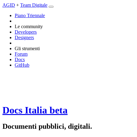
AGID
+
Team Digitale
Piano Triennale
Le community
Developers
Designers
Gli strumenti
Forum
Docs
GitHub
Docs Italia
beta
Documenti pubblici, digitali.