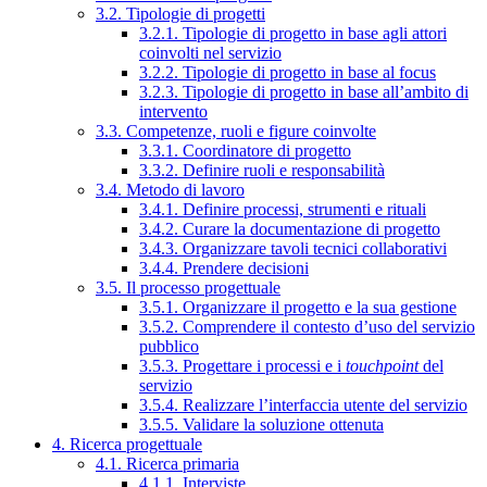
3.2. Tipologie di progetti
3.2.1. Tipologie di progetto in base agli attori
coinvolti nel servizio
3.2.2. Tipologie di progetto in base al focus
3.2.3. Tipologie di progetto in base all’ambito di
intervento
3.3. Competenze, ruoli e figure coinvolte
3.3.1. Coordinatore di progetto
3.3.2. Definire ruoli e responsabilità
3.4. Metodo di lavoro
3.4.1. Definire processi, strumenti e rituali
3.4.2. Curare la documentazione di progetto
3.4.3. Organizzare tavoli tecnici collaborativi
3.4.4. Prendere decisioni
3.5. Il processo progettuale
3.5.1. Organizzare il progetto e la sua gestione
3.5.2. Comprendere il contesto d’uso del servizio
pubblico
3.5.3. Progettare i processi e i
touchpoint
del
servizio
3.5.4. Realizzare l’interfaccia utente del servizio
3.5.5. Validare la soluzione ottenuta
4. Ricerca progettuale
4.1. Ricerca primaria
4.1.1. Interviste