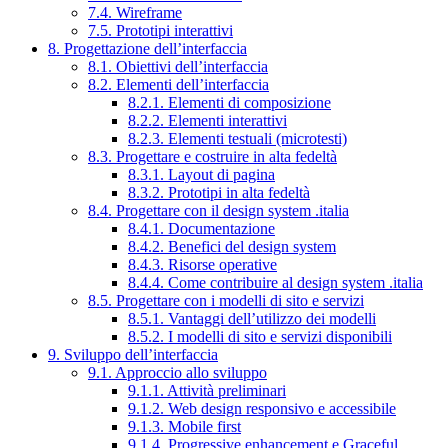
7.4. Wireframe
7.5. Prototipi interattivi
8. Progettazione dell’interfaccia
8.1. Obiettivi dell’interfaccia
8.2. Elementi dell’interfaccia
8.2.1. Elementi di composizione
8.2.2. Elementi interattivi
8.2.3. Elementi testuali (microtesti)
8.3. Progettare e costruire in alta fedeltà
8.3.1. Layout di pagina
8.3.2. Prototipi in alta fedeltà
8.4. Progettare con il design system .italia
8.4.1. Documentazione
8.4.2. Benefici del design system
8.4.3. Risorse operative
8.4.4. Come contribuire al design system .italia
8.5. Progettare con i modelli di sito e servizi
8.5.1. Vantaggi dell’utilizzo dei modelli
8.5.2. I modelli di sito e servizi disponibili
9. Sviluppo dell’interfaccia
9.1. Approccio allo sviluppo
9.1.1. Attività preliminari
9.1.2. Web design responsivo e accessibile
9.1.3. Mobile first
9.1.4. Progressive enhancement e Graceful