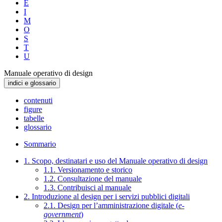
E
I
M
O
S
T
U
Manuale operativo di design
indici e glossario
contenuti
figure
tabelle
glossario
Sommario
1. Scopo, destinatari e uso del Manuale operativo di design
1.1. Versionamento e storico
1.2. Consultazione del manuale
1.3. Contribuisci al manuale
2. Introduzione al design per i servizi pubblici digitali
2.1. Design per l’amministrazione digitale (
e-
government
)