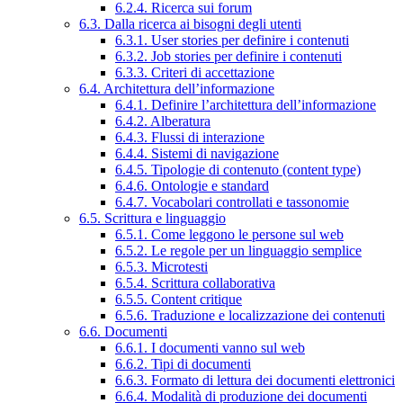
6.2.4. Ricerca sui forum
6.3. Dalla ricerca ai bisogni degli utenti
6.3.1. User stories per definire i contenuti
6.3.2. Job stories per definire i contenuti
6.3.3. Criteri di accettazione
6.4. Architettura dell’informazione
6.4.1. Definire l’architettura dell’informazione
6.4.2. Alberatura
6.4.3. Flussi di interazione
6.4.4. Sistemi di navigazione
6.4.5. Tipologie di contenuto (content type)
6.4.6. Ontologie e standard
6.4.7. Vocabolari controllati e tassonomie
6.5. Scrittura e linguaggio
6.5.1. Come leggono le persone sul web
6.5.2. Le regole per un linguaggio semplice
6.5.3. Microtesti
6.5.4. Scrittura collaborativa
6.5.5. Content critique
6.5.6. Traduzione e localizzazione dei contenuti
6.6. Documenti
6.6.1. I documenti vanno sul web
6.6.2. Tipi di documenti
6.6.3. Formato di lettura dei documenti elettronici
6.6.4. Modalità di produzione dei documenti