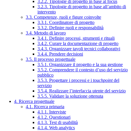
3.2.2. Tipologie di progetto in base al focus
3.2.3. Tipologie di progetto in base all’ambito di
intervento
3.3. Competenze, ruoli e figure coinvolte
3.3.1. Coordinatore di progetto
3.3.2. Definire ruoli e responsabilità
3.4. Metodo di lavoro
3.4.1. Definire processi, strumenti e rituali
3.4.2. Curare la documentazione di progetto
3.4.3. Organizzare tavoli tecnici collaborativi
3.4.4. Prendere decisioni
3.5. Il processo progettuale
3.5.1. Organizzare il progetto e la sua gestione
3.5.2. Comprendere il contesto d’uso del servizio
pubblico
3.5.3. Progettare i processi e i
touchpoint
del
servizio
3.5.4. Realizzare l’interfaccia utente del servizio
3.5.5. Validare la soluzione ottenuta
4. Ricerca progettuale
4.1. Ricerca primaria
4.1.1. Interviste
4.1.2. Questionari
4.1.3. Test di usabilità
4.1.4. Web analytics