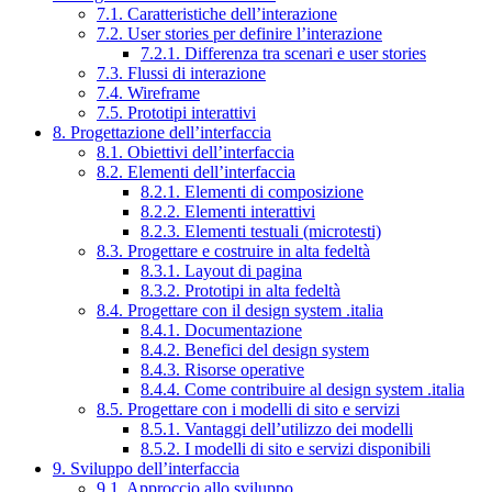
7.1. Caratteristiche dell’interazione
7.2. User stories per definire l’interazione
7.2.1. Differenza tra scenari e user stories
7.3. Flussi di interazione
7.4. Wireframe
7.5. Prototipi interattivi
8. Progettazione dell’interfaccia
8.1. Obiettivi dell’interfaccia
8.2. Elementi dell’interfaccia
8.2.1. Elementi di composizione
8.2.2. Elementi interattivi
8.2.3. Elementi testuali (microtesti)
8.3. Progettare e costruire in alta fedeltà
8.3.1. Layout di pagina
8.3.2. Prototipi in alta fedeltà
8.4. Progettare con il design system .italia
8.4.1. Documentazione
8.4.2. Benefici del design system
8.4.3. Risorse operative
8.4.4. Come contribuire al design system .italia
8.5. Progettare con i modelli di sito e servizi
8.5.1. Vantaggi dell’utilizzo dei modelli
8.5.2. I modelli di sito e servizi disponibili
9. Sviluppo dell’interfaccia
9.1. Approccio allo sviluppo