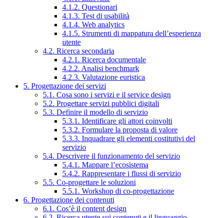
4.1.2. Questionari
4.1.3. Test di usabilità
4.1.4. Web analytics
4.1.5. Strumenti di mappatura dell’esperienza
utente
4.2. Ricerca secondaria
4.2.1. Ricerca documentale
4.2.2. Analisi benchmark
4.2.3. Valutazione euristica
5. Progettazione dei servizi
5.1. Cosa sono i servizi e il service design
5.2. Progettare servizi pubblici digitali
5.3. Definire il modello di servizio
5.3.1. Identificare gli attori coinvolti
5.3.2. Formulare la proposta di valore
5.3.3. Inquadrare gli elementi costitutivi del
servizio
5.4. Descrivere il funzionamento del servizio
5.4.1. Mappare l’ecosistema
5.4.2. Rappresentare i flussi di servizio
5.5. Co-progettare le soluzioni
5.5.1. Workshop di co-progettazione
6. Progettazione dei contenuti
6.1. Cos’è il content design
6.2. Ricerca utente sui contenuti e il linguaggio