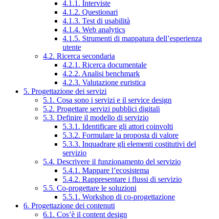
4.1.1. Interviste
4.1.2. Questionari
4.1.3. Test di usabilità
4.1.4. Web analytics
4.1.5. Strumenti di mappatura dell’esperienza
utente
4.2. Ricerca secondaria
4.2.1. Ricerca documentale
4.2.2. Analisi benchmark
4.2.3. Valutazione euristica
5. Progettazione dei servizi
5.1. Cosa sono i servizi e il service design
5.2. Progettare servizi pubblici digitali
5.3. Definire il modello di servizio
5.3.1. Identificare gli attori coinvolti
5.3.2. Formulare la proposta di valore
5.3.3. Inquadrare gli elementi costitutivi del
servizio
5.4. Descrivere il funzionamento del servizio
5.4.1. Mappare l’ecosistema
5.4.2. Rappresentare i flussi di servizio
5.5. Co-progettare le soluzioni
5.5.1. Workshop di co-progettazione
6. Progettazione dei contenuti
6.1. Cos’è il content design