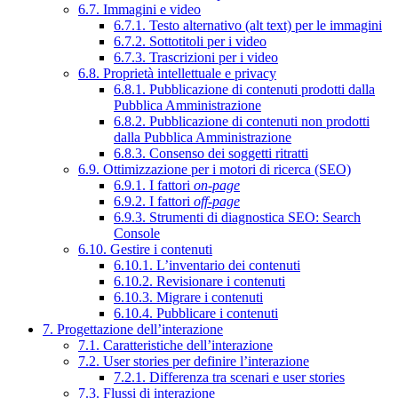
6.7. Immagini e video
6.7.1. Testo alternativo (alt text) per le immagini
6.7.2. Sottotitoli per i video
6.7.3. Trascrizioni per i video
6.8. Proprietà intellettuale e privacy
6.8.1. Pubblicazione di contenuti prodotti dalla
Pubblica Amministrazione
6.8.2. Pubblicazione di contenuti non prodotti
dalla Pubblica Amministrazione
6.8.3. Consenso dei soggetti ritratti
6.9. Ottimizzazione per i motori di ricerca (SEO)
6.9.1. I fattori
on-page
6.9.2. I fattori
off-page
6.9.3. Strumenti di diagnostica SEO: Search
Console
6.10. Gestire i contenuti
6.10.1. L’inventario dei contenuti
6.10.2. Revisionare i contenuti
6.10.3. Migrare i contenuti
6.10.4. Pubblicare i contenuti
7. Progettazione dell’interazione
7.1. Caratteristiche dell’interazione
7.2. User stories per definire l’interazione
7.2.1. Differenza tra scenari e user stories
7.3. Flussi di interazione