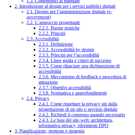
1.3. Contribuisci al manuale
2. Introduzione al design per i servizi pubblici digitali
2.1. Design per l’amministrazione digitale (
e-
government
)
2.2. L’approccio progettuale
2.2.1. Buone pratiche
2.2.2. Principi
2.3. Accessibilità
2.3.1. Definizione
2.3.2. Accessibilità by design
2.3.3. Principi per l’accessibilità
2.3.4. Linee guida e criteri di successo
2.3.5. Come rilasciare una dichiarazione di
accessibilità
2.3.6. Meccanismo di feedback e procedura di
attuazione
2.3.7. Obiettivi accessibilità
2.3.8. Normativa e approfondimenti
2.4. Privacy
2.4.1. Come rispettare la privacy sin dalla
progettazione di un sito o servizio digitale
2.4.2. Richiedi il consenso quando necessario
2.4.3. Le basi del sito web: architettura,
informativa privacy, riferimenti DPO
3. Pianificazione, gestione e strategia