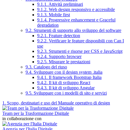
9.1.1. Attività preliminari
9.1.2. Web design responsivo e accessibile
9.1.3. Mobile first
9.1.4. Progressive enhancement e Graceful
degradation
9.2. Strumenti di supporto allo sviluppo del software
9.2.1. Feature detection
9.2.2. Verificare le feature disponibili con Can I
use
9.2.3. Strumenti e risorse per CSS e JavaScript
9.2.4. Supporto browser
9.2.5. Misurare le prestazioni
9.3. Catalogo del riuso
9.4. Sviluppare con il design system .italia
9.4.1. Il framework Bootstrap Italia
9.4.2. Il kit di sviluppo React
9.4.3. Il kit di sviluppo Angular
9.5. Sviluppare con i modelli di sito e servizi
1. Scopo, destinatari e uso del Manuale operativo di design
Team per la Trasformazione Digitale
in collaborazione con
Agenzia per l'Italia Digitale