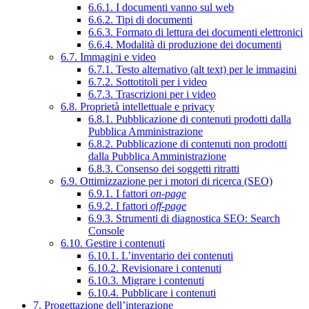
6.6.1. I documenti vanno sul web
6.6.2. Tipi di documenti
6.6.3. Formato di lettura dei documenti elettronici
6.6.4. Modalità di produzione dei documenti
6.7. Immagini e video
6.7.1. Testo alternativo (alt text) per le immagini
6.7.2. Sottotitoli per i video
6.7.3. Trascrizioni per i video
6.8. Proprietà intellettuale e privacy
6.8.1. Pubblicazione di contenuti prodotti dalla
Pubblica Amministrazione
6.8.2. Pubblicazione di contenuti non prodotti
dalla Pubblica Amministrazione
6.8.3. Consenso dei soggetti ritratti
6.9. Ottimizzazione per i motori di ricerca (SEO)
6.9.1. I fattori
on-page
6.9.2. I fattori
off-page
6.9.3. Strumenti di diagnostica SEO: Search
Console
6.10. Gestire i contenuti
6.10.1. L’inventario dei contenuti
6.10.2. Revisionare i contenuti
6.10.3. Migrare i contenuti
6.10.4. Pubblicare i contenuti
7. Progettazione dell’interazione