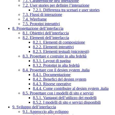
7.1. Caratteristiche dell’interazione
7.2. User stories per definire l’interazione
7.2.1. Differenza tra scenari e user stories
7.3. Flussi di interazione
7.4. Wireframe
7.5. Prototipi interattivi
8. Progettazione dell’interfaccia
8.1. Obiettivi dell’interfaccia
8.2. Elementi dell’interfaccia
8.2.1. Elementi di composizione
8.2.2. Elementi interattivi
8.2.3. Elementi testuali (microtesti)
8.3. Progettare e costruire in alta fedeltà
8.3.1. Layout di pagina
8.3.2. Prototipi in alta fedeltà
8.4. Progettare con il design system .italia
8.4.1. Documentazione
8.4.2. Benefici del design system
8.4.3. Risorse operative
8.4.4. Come contribuire al design system .italia
8.5. Progettare con i modelli di sito e servizi
8.5.1. Vantaggi dell’utilizzo dei modelli
8.5.2. I modelli di sito e servizi disponibili
9. Sviluppo dell’interfaccia
9.1. Approccio allo sviluppo