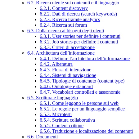
6.2. Ricerca utente sui contenuti e il linguaggio
6.2.1. Content discovery
6.2.2. Dati di ricerca (search keywords)
6.2.3. Ricerca tramite analytics
6.2.4. Ricerca sui forum
6.3. Dalla ricerca ai bisogni degli utenti
6.3.1. User stories per definire i contenuti
6.3.2. Job stories per definire i contenuti
6.3.3. Criteri di accettazione
6.4. Architettura dell’informazione
6.4.1. Definire l’architettura dell’informazione
6.4.2. Alberatura
6.4.3. Flussi di interazione
6.4.4. Sistemi di navigazione
6.4.5. Tipologie di contenuto (content type)
6.4.6. Ontologie e standard
6.4.7. Vocabolari controllati e tassonomie
6.5. Scrittura e linguaggio
6.5.1. Come leggono le persone sul web
6.5.2. Le regole per un linguaggio semplice
6.5.3. Microtesti
6.5.4. Scrittura collaborativa
6.5.5. Content critique
6.5.6. Traduzione e localizzazione dei contenuti
6.6. Documenti