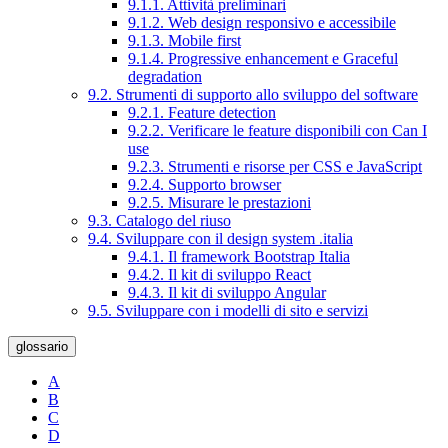
9.1.1. Attività preliminari
9.1.2. Web design responsivo e accessibile
9.1.3. Mobile first
9.1.4. Progressive enhancement e Graceful
degradation
9.2. Strumenti di supporto allo sviluppo del software
9.2.1. Feature detection
9.2.2. Verificare le feature disponibili con Can I
use
9.2.3. Strumenti e risorse per CSS e JavaScript
9.2.4. Supporto browser
9.2.5. Misurare le prestazioni
9.3. Catalogo del riuso
9.4. Sviluppare con il design system .italia
9.4.1. Il framework Bootstrap Italia
9.4.2. Il kit di sviluppo React
9.4.3. Il kit di sviluppo Angular
9.5. Sviluppare con i modelli di sito e servizi
glossario
A
B
C
D