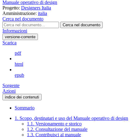
Manuale operativo di design
Progetto:
Designers Italia
Amministrazione:
italia
Cerca nel documento
Cerca nel documento
Informazioni
versione-corrente
Scarica
pdf
html
epub
Sorgente
Azioni
indice dei contenuti
Sommario
1. Scopo, destinatari e uso del Manuale operativo di design
1.1. Versionamento e storico
1.2. Consultazione del manuale
1.3. Contribuisci al manuale