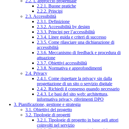
2.2. L’approccio progettuale
2.2.1. Buone pratiche
2.2.2. Principi
2.3. Accessibilità
2.3.1. Definizione
2.3.2. Accessibilità by design
2.3.3. Principi per l’accessibilità
2.3.4. Linee guida e criteri di successo
2.3.5. Come rilasciare una dichiarazione di
accessibilità
2.3.6. Meccanismo di feedback e procedura di
attuazione
2.3.7. Obiettivi accessibilità
2.3.8. Normativa e approfondimenti
2.4. Privacy
2.4.1. Come rispettare la privacy sin dalla
progettazione di un sito o servizio digitale
2.4.2. Richiedi il consenso quando necessario
2.4.3. Le basi del sito web: architettura,
informativa privacy, riferimenti DPO
3. Pianificazione, gestione e strategia
3.1. Obiettivi del progetto
3.2. Tipologie di progetti
3.2.1. Tipologie di progetto in base agli attori
coinvolti nel servizio