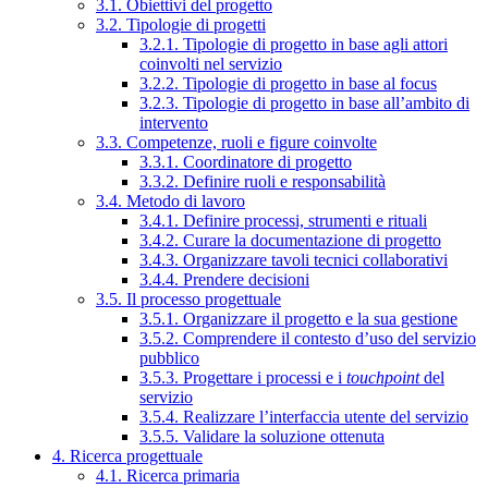
3.1. Obiettivi del progetto
3.2. Tipologie di progetti
3.2.1. Tipologie di progetto in base agli attori
coinvolti nel servizio
3.2.2. Tipologie di progetto in base al focus
3.2.3. Tipologie di progetto in base all’ambito di
intervento
3.3. Competenze, ruoli e figure coinvolte
3.3.1. Coordinatore di progetto
3.3.2. Definire ruoli e responsabilità
3.4. Metodo di lavoro
3.4.1. Definire processi, strumenti e rituali
3.4.2. Curare la documentazione di progetto
3.4.3. Organizzare tavoli tecnici collaborativi
3.4.4. Prendere decisioni
3.5. Il processo progettuale
3.5.1. Organizzare il progetto e la sua gestione
3.5.2. Comprendere il contesto d’uso del servizio
pubblico
3.5.3. Progettare i processi e i
touchpoint
del
servizio
3.5.4. Realizzare l’interfaccia utente del servizio
3.5.5. Validare la soluzione ottenuta
4. Ricerca progettuale
4.1. Ricerca primaria