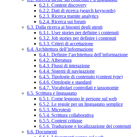
6.2.1. Content discovery
6.2.2. Dati di ricerca (search keywords)
6.2.3. Ricerca tramite analytics
6.2.4. Ricerca sui forum
6.3. Dalla ricerca ai bisogni degli utenti
6.3.1. User stories per definire i contenuti
6.3.2. Job stories per definire i contenuti
6.3.3. Criteri di accettazione
6.4. Architettura dell’informazione
6.4.1. Definire l’architettura dell’informazione
6.4.2. Alberatura
6.4.3. Flussi di interazione
6.4.4. Sistemi di navigazione
6.4.5. Tipologie di contenuto (content type)
6.4.6. Ontologie e standard
6.4.7. Vocabolari controllati e tassonomie
6.5. Scrittura e linguaggio
6.5.1. Come leggono le persone sul web
6.5.2. Le regole per un linguaggio semplice
6.5.3. Microtesti
6.5.4. Scrittura collaborativa
6.5.5. Content critique
6.5.6. Traduzione e localizzazione dei contenuti
6.6. Documenti