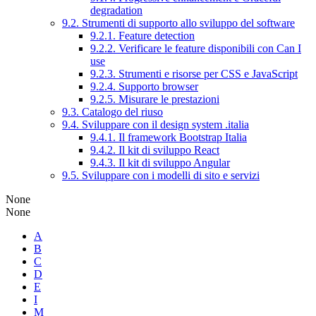
degradation
9.2. Strumenti di supporto allo sviluppo del software
9.2.1. Feature detection
9.2.2. Verificare le feature disponibili con Can I
use
9.2.3. Strumenti e risorse per CSS e JavaScript
9.2.4. Supporto browser
9.2.5. Misurare le prestazioni
9.3. Catalogo del riuso
9.4. Sviluppare con il design system .italia
9.4.1. Il framework Bootstrap Italia
9.4.2. Il kit di sviluppo React
9.4.3. Il kit di sviluppo Angular
9.5. Sviluppare con i modelli di sito e servizi
None
None
A
B
C
D
E
I
M