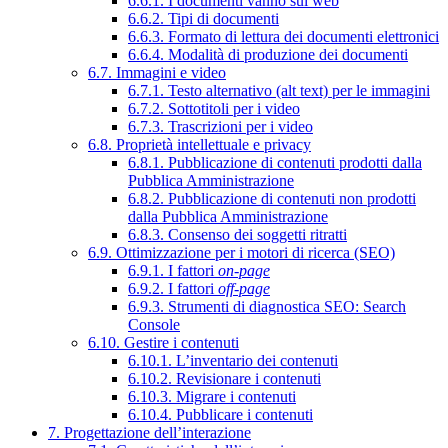
6.6.1. I documenti vanno sul web
6.6.2. Tipi di documenti
6.6.3. Formato di lettura dei documenti elettronici
6.6.4. Modalità di produzione dei documenti
6.7. Immagini e video
6.7.1. Testo alternativo (alt text) per le immagini
6.7.2. Sottotitoli per i video
6.7.3. Trascrizioni per i video
6.8. Proprietà intellettuale e privacy
6.8.1. Pubblicazione di contenuti prodotti dalla
Pubblica Amministrazione
6.8.2. Pubblicazione di contenuti non prodotti
dalla Pubblica Amministrazione
6.8.3. Consenso dei soggetti ritratti
6.9. Ottimizzazione per i motori di ricerca (SEO)
6.9.1. I fattori
on-page
6.9.2. I fattori
off-page
6.9.3. Strumenti di diagnostica SEO: Search
Console
6.10. Gestire i contenuti
6.10.1. L’inventario dei contenuti
6.10.2. Revisionare i contenuti
6.10.3. Migrare i contenuti
6.10.4. Pubblicare i contenuti
7. Progettazione dell’interazione