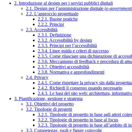
2. Introduzione al design per i servizi pubblici digitali
2.1. Design per l’amministrazione digitale (
e-government
2.2. L’approccio progettuale
2.2.1. Buone pratiche
2.2.2. Principi
2.3. Accessibilità
2.3.1. Definizione
2.3.2. Accessibilità by design
2.3.3. Principi per l’accessibilità
2.3.4. Linee guida e criteri di successo
2.3.5. Come rilasciare una dichiarazione di accessib
2.3.6. Meccanismo di feedback e procedura di attu
2.3.7. Obiettivi accessibilità
2.3.8. Normativa e approfondimenti
2.4. Privacy
2.4.1. Come rispettare la privacy sin dalla progettaz
2.4.2. Richiedi il consenso quando necessario
2.4.3. Le basi del sito web: architettura, informati
3. Pianificazione, gestione e strategia
3.1. Obiettivi del progetto
3.2. Tipologie di progetti
3.2.1. Tipologie di progetto in base agli attori coinv
3.2.2. Tipologie di progetto in base al focus
3.2.3. Tipologie di progetto in base all’ambito di i
3.3. Competenze, ruoli e figure coinvolte