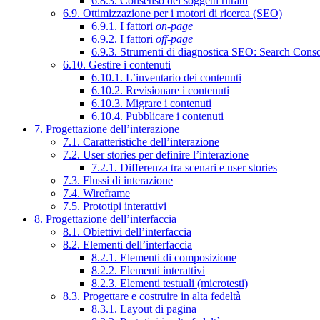
6.8.3. Consenso dei soggetti ritratti
6.9. Ottimizzazione per i motori di ricerca (SEO)
6.9.1. I fattori
on-page
6.9.2. I fattori
off-page
6.9.3. Strumenti di diagnostica SEO: Search Cons
6.10. Gestire i contenuti
6.10.1. L’inventario dei contenuti
6.10.2. Revisionare i contenuti
6.10.3. Migrare i contenuti
6.10.4. Pubblicare i contenuti
7. Progettazione dell’interazione
7.1. Caratteristiche dell’interazione
7.2. User stories per definire l’interazione
7.2.1. Differenza tra scenari e user stories
7.3. Flussi di interazione
7.4. Wireframe
7.5. Prototipi interattivi
8. Progettazione dell’interfaccia
8.1. Obiettivi dell’interfaccia
8.2. Elementi dell’interfaccia
8.2.1. Elementi di composizione
8.2.2. Elementi interattivi
8.2.3. Elementi testuali (microtesti)
8.3. Progettare e costruire in alta fedeltà
8.3.1. Layout di pagina