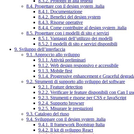
8.3.2. Prototipi in alta fedeltà
8.4. Progettare con il design system .italia
8.4.1. Documentazione
8.4.2. Benefici del design system
8.4.3. Risorse operative
8.4.4. Come contribuire al design system .italia
8.5. Progettare con i modelli di sito e servizi
8.5.1. Vantaggi dell’utilizzo dei modelli
8.5.2. I modelli di sito e servizi disponibili
9. Sviluppo dell’interfaccia
9.1. Approccio allo sviluppo
9.1.1. Attività preliminari
9.1.2. Web design responsivo e accessibile
9.1.3. Mobile first
9.1.4. Progressive enhancement e Graceful degrad
9.2. Strumenti di supporto allo sviluppo del software
9.2.1. Feature detection
9.2.2. Verificare le feature disponibili con Can I us
9.2.3. Strumenti e risorse per CSS e JavaScript
9.2.4. Supporto browser
9.2.5. Misurare le prestazioni
9.3. Catalogo del riuso
9.4. Sviluppare con il design system .italia
9.4.1. Il framework Bootstrap Italia
9.4.2. Il kit di sviluppo React