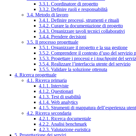
3.3.1. Coordinatore di progetto
3.3.2. Definire ruoli e responsabilità
3.4. Metodo di lavoro
3.4.1. Definire processi, strumenti e rituali
3.4.2. Curare la documentazione di progetto
3.4.3. Organizzare tavoli tecnici collaborativi
3.4.4. Prendere decisioni
3.5. Il processo progettuale
3.5.1. Organizzare il progetto e la sua gestione
3.5.2. Comprendere il contesto d’uso del servizio 
3.5.3. Progettare i processi e i
touchpoint
del servi
3.5.4. Realizzare l’interfaccia utente del servizio
3.5.5. Validare la soluzione ottenuta
4. Ricerca progettuale
4.1. Ricerca primaria
4.1.1. Interviste
4.1.2. Questionari
4.1.3. Test di usabilità
4.1.4. Web analytics
4.1.5. Strumenti di mappatura dell’esperienza uten
4.2. Ricerca secondaria
4.2.1. Ricerca documentale
4.2.2. Analisi benchmark
4.2.3. Valutazione euristica
5. Progettazione dei servizi