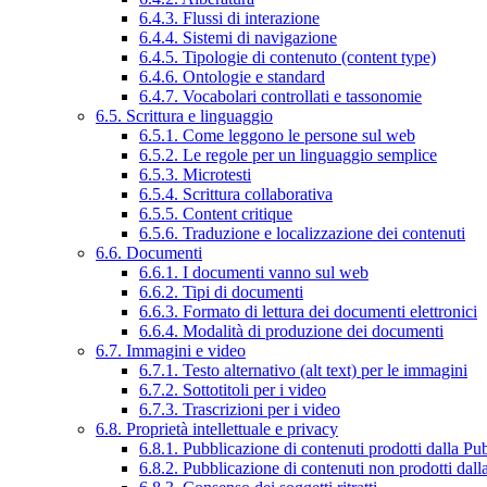
6.4.3. Flussi di interazione
6.4.4. Sistemi di navigazione
6.4.5. Tipologie di contenuto (content type)
6.4.6. Ontologie e standard
6.4.7. Vocabolari controllati e tassonomie
6.5. Scrittura e linguaggio
6.5.1. Come leggono le persone sul web
6.5.2. Le regole per un linguaggio semplice
6.5.3. Microtesti
6.5.4. Scrittura collaborativa
6.5.5. Content critique
6.5.6. Traduzione e localizzazione dei contenuti
6.6. Documenti
6.6.1. I documenti vanno sul web
6.6.2. Tipi di documenti
6.6.3. Formato di lettura dei documenti elettronici
6.6.4. Modalità di produzione dei documenti
6.7. Immagini e video
6.7.1. Testo alternativo (alt text) per le immagini
6.7.2. Sottotitoli per i video
6.7.3. Trascrizioni per i video
6.8. Proprietà intellettuale e privacy
6.8.1. Pubblicazione di contenuti prodotti dalla P
6.8.2. Pubblicazione di contenuti non prodotti dal