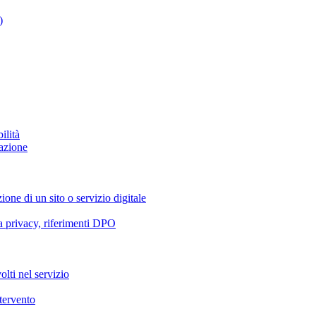
)
ilità
azione
ione di un sito o servizio digitale
va privacy, riferimenti DPO
olti nel servizio
ntervento