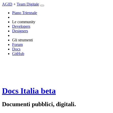
AGID
+
Team Digitale
Piano Triennale
Le community
Developers
Designers
Gli strumenti
Forum
Docs
GitHub
Docs Italia
beta
Documenti pubblici, digitali.