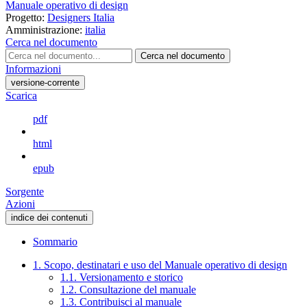
Manuale operativo di design
Progetto:
Designers Italia
Amministrazione:
italia
Cerca nel documento
Cerca nel documento
Informazioni
versione-corrente
Scarica
pdf
html
epub
Sorgente
Azioni
indice dei contenuti
Sommario
1. Scopo, destinatari e uso del Manuale operativo di design
1.1. Versionamento e storico
1.2. Consultazione del manuale
1.3. Contribuisci al manuale