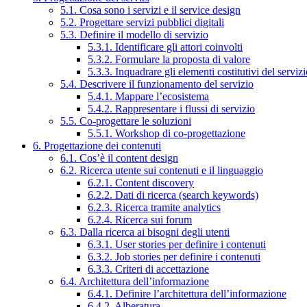
5.1. Cosa sono i servizi e il service design
5.2. Progettare servizi pubblici digitali
5.3. Definire il modello di servizio
5.3.1. Identificare gli attori coinvolti
5.3.2. Formulare la proposta di valore
5.3.3. Inquadrare gli elementi costitutivi del serviz
5.4. Descrivere il funzionamento del servizio
5.4.1. Mappare l’ecosistema
5.4.2. Rappresentare i flussi di servizio
5.5. Co-progettare le soluzioni
5.5.1. Workshop di co-progettazione
6. Progettazione dei contenuti
6.1. Cos’è il content design
6.2. Ricerca utente sui contenuti e il linguaggio
6.2.1. Content discovery
6.2.2. Dati di ricerca (search keywords)
6.2.3. Ricerca tramite analytics
6.2.4. Ricerca sui forum
6.3. Dalla ricerca ai bisogni degli utenti
6.3.1. User stories per definire i contenuti
6.3.2. Job stories per definire i contenuti
6.3.3. Criteri di accettazione
6.4. Architettura dell’informazione
6.4.1. Definire l’architettura dell’informazione
6.4.2. Alberatura