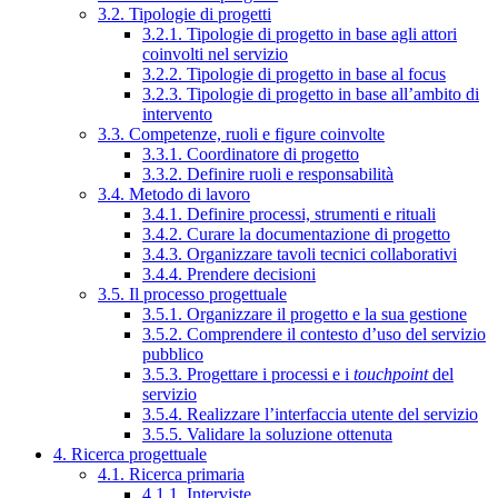
3.2. Tipologie di progetti
3.2.1. Tipologie di progetto in base agli attori
coinvolti nel servizio
3.2.2. Tipologie di progetto in base al focus
3.2.3. Tipologie di progetto in base all’ambito di
intervento
3.3. Competenze, ruoli e figure coinvolte
3.3.1. Coordinatore di progetto
3.3.2. Definire ruoli e responsabilità
3.4. Metodo di lavoro
3.4.1. Definire processi, strumenti e rituali
3.4.2. Curare la documentazione di progetto
3.4.3. Organizzare tavoli tecnici collaborativi
3.4.4. Prendere decisioni
3.5. Il processo progettuale
3.5.1. Organizzare il progetto e la sua gestione
3.5.2. Comprendere il contesto d’uso del servizio
pubblico
3.5.3. Progettare i processi e i
touchpoint
del
servizio
3.5.4. Realizzare l’interfaccia utente del servizio
3.5.5. Validare la soluzione ottenuta
4. Ricerca progettuale
4.1. Ricerca primaria
4.1.1. Interviste