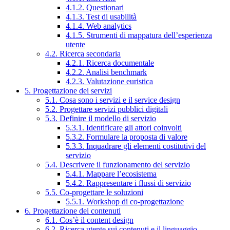
4.1.2. Questionari
4.1.3. Test di usabilità
4.1.4. Web analytics
4.1.5. Strumenti di mappatura dell’esperienza
utente
4.2. Ricerca secondaria
4.2.1. Ricerca documentale
4.2.2. Analisi benchmark
4.2.3. Valutazione euristica
5. Progettazione dei servizi
5.1. Cosa sono i servizi e il service design
5.2. Progettare servizi pubblici digitali
5.3. Definire il modello di servizio
5.3.1. Identificare gli attori coinvolti
5.3.2. Formulare la proposta di valore
5.3.3. Inquadrare gli elementi costitutivi del
servizio
5.4. Descrivere il funzionamento del servizio
5.4.1. Mappare l’ecosistema
5.4.2. Rappresentare i flussi di servizio
5.5. Co-progettare le soluzioni
5.5.1. Workshop di co-progettazione
6. Progettazione dei contenuti
6.1. Cos’è il content design
6.2. Ricerca utente sui contenuti e il linguaggio