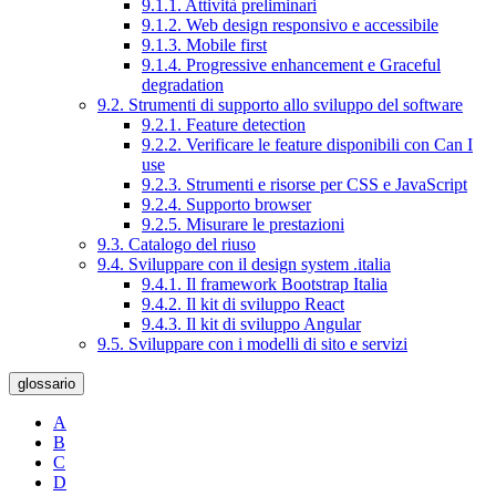
9.1.1. Attività preliminari
9.1.2. Web design responsivo e accessibile
9.1.3. Mobile first
9.1.4. Progressive enhancement e Graceful
degradation
9.2. Strumenti di supporto allo sviluppo del software
9.2.1. Feature detection
9.2.2. Verificare le feature disponibili con Can I
use
9.2.3. Strumenti e risorse per CSS e JavaScript
9.2.4. Supporto browser
9.2.5. Misurare le prestazioni
9.3. Catalogo del riuso
9.4. Sviluppare con il design system .italia
9.4.1. Il framework Bootstrap Italia
9.4.2. Il kit di sviluppo React
9.4.3. Il kit di sviluppo Angular
9.5. Sviluppare con i modelli di sito e servizi
glossario
A
B
C
D