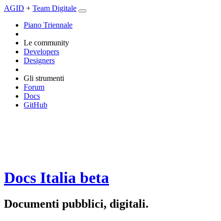
AGID
+
Team Digitale
Piano Triennale
Le community
Developers
Designers
Gli strumenti
Forum
Docs
GitHub
Docs Italia
beta
Documenti pubblici, digitali.