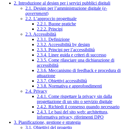
2. Introduzione al design per i servizi pubblici digitali
2.1. Design per l’amministrazione digitale (
e-
government
)
2.2. L’approccio progettuale
2.2.1. Buone pratiche
2.2.2. Principi
2.3. Accessibilità
2.3.1. Definizione
2.3.2. Accessibilità by design
2.3.3. Principi per l’accessibilità
2.3.4. Linee guida e criteri di successo
2.3.5. Come rilasciare una dichiarazione di
accessibilità
2.3.6. Meccanismo di feedback e procedura di
attuazione
2.3.7. Obiettivi accessibilità
2.3.8. Normativa e approfondimenti
2.4. Privacy
2.4.1. Come rispettare la privacy sin dalla
progettazione di un sito o servizio digitale
2.4.2. Richiedi il consenso quando necessario
2.4.3. Le basi del sito web: architettura,
informativa privacy, riferimenti DPO
3. Pianificazione, gestione e strategia
3.1. Obiettivi del progetto