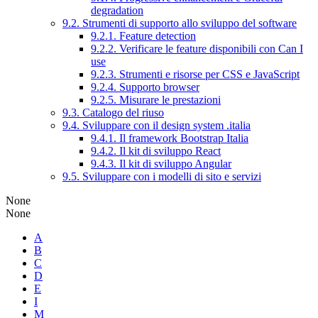
degradation
9.2. Strumenti di supporto allo sviluppo del software
9.2.1. Feature detection
9.2.2. Verificare le feature disponibili con Can I
use
9.2.3. Strumenti e risorse per CSS e JavaScript
9.2.4. Supporto browser
9.2.5. Misurare le prestazioni
9.3. Catalogo del riuso
9.4. Sviluppare con il design system .italia
9.4.1. Il framework Bootstrap Italia
9.4.2. Il kit di sviluppo React
9.4.3. Il kit di sviluppo Angular
9.5. Sviluppare con i modelli di sito e servizi
None
None
A
B
C
D
E
I
M