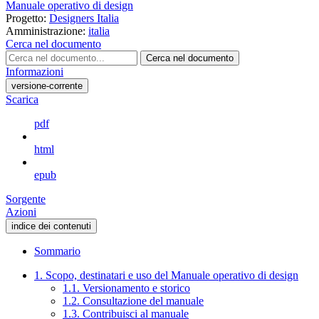
Manuale operativo di design
Progetto:
Designers Italia
Amministrazione:
italia
Cerca nel documento
Cerca nel documento
Informazioni
versione-corrente
Scarica
pdf
html
epub
Sorgente
Azioni
indice dei contenuti
Sommario
1. Scopo, destinatari e uso del Manuale operativo di design
1.1. Versionamento e storico
1.2. Consultazione del manuale
1.3. Contribuisci al manuale