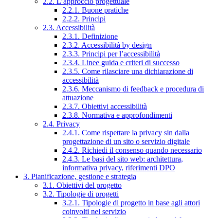
2.2. L’approccio progettuale
2.2.1. Buone pratiche
2.2.2. Principi
2.3. Accessibilità
2.3.1. Definizione
2.3.2. Accessibilità by design
2.3.3. Principi per l’accessibilità
2.3.4. Linee guida e criteri di successo
2.3.5. Come rilasciare una dichiarazione di
accessibilità
2.3.6. Meccanismo di feedback e procedura di
attuazione
2.3.7. Obiettivi accessibilità
2.3.8. Normativa e approfondimenti
2.4. Privacy
2.4.1. Come rispettare la privacy sin dalla
progettazione di un sito o servizio digitale
2.4.2. Richiedi il consenso quando necessario
2.4.3. Le basi del sito web: architettura,
informativa privacy, riferimenti DPO
3. Pianificazione, gestione e strategia
3.1. Obiettivi del progetto
3.2. Tipologie di progetti
3.2.1. Tipologie di progetto in base agli attori
coinvolti nel servizio