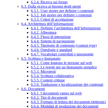
6.2.4. Ricerca sui forum
6.3. Dalla ricerca ai bisogni degli utenti
6.3.1. User stories per definire i contenuti
6.3.2. Job stories per definire i contenuti
6.3.3. Criteri di accettazione
6.4. Architettura dell’informazione
6.4.1. Definire l’architettura dell’informazione
6.4.2. Alberatura
6.4.3. Flussi di interazione
6.4.4. Sistemi di navigazione
6.4.5. Tipologie di contenuto (content type)
6.4.6. Ontologie e standard
6.4.7. Vocabolari controllati e tassonomie
6.5. Scrittura e linguaggio
6.5.1. Come leggono le persone sul web
6.5.2. Le regole per un linguaggio semplice
6.5.3. Microtesti
6.5.4. Scrittura collaborativa
6.5.5. Content critique
6.5.6. Traduzione e localizzazione dei contenuti
6.6. Documenti
6.6.1. I documenti vanno sul web
6.6.2. Tipi di documenti
6.6.3. Formato di lettura dei documenti elettronici
6.6.4. Modalità di produzione dei documenti