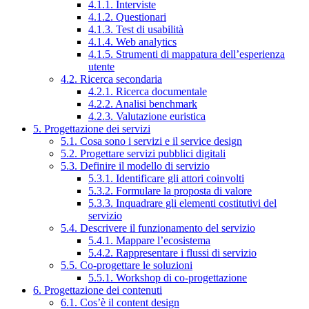
4.1.1. Interviste
4.1.2. Questionari
4.1.3. Test di usabilità
4.1.4. Web analytics
4.1.5. Strumenti di mappatura dell’esperienza
utente
4.2. Ricerca secondaria
4.2.1. Ricerca documentale
4.2.2. Analisi benchmark
4.2.3. Valutazione euristica
5. Progettazione dei servizi
5.1. Cosa sono i servizi e il service design
5.2. Progettare servizi pubblici digitali
5.3. Definire il modello di servizio
5.3.1. Identificare gli attori coinvolti
5.3.2. Formulare la proposta di valore
5.3.3. Inquadrare gli elementi costitutivi del
servizio
5.4. Descrivere il funzionamento del servizio
5.4.1. Mappare l’ecosistema
5.4.2. Rappresentare i flussi di servizio
5.5. Co-progettare le soluzioni
5.5.1. Workshop di co-progettazione
6. Progettazione dei contenuti
6.1. Cos’è il content design