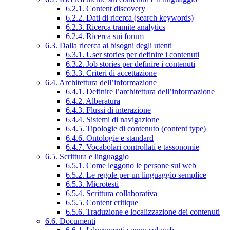
6.2.1. Content discovery
6.2.2. Dati di ricerca (search keywords)
6.2.3. Ricerca tramite analytics
6.2.4. Ricerca sui forum
6.3. Dalla ricerca ai bisogni degli utenti
6.3.1. User stories per definire i contenuti
6.3.2. Job stories per definire i contenuti
6.3.3. Criteri di accettazione
6.4. Architettura dell’informazione
6.4.1. Definire l’architettura dell’informazione
6.4.2. Alberatura
6.4.3. Flussi di interazione
6.4.4. Sistemi di navigazione
6.4.5. Tipologie di contenuto (content type)
6.4.6. Ontologie e standard
6.4.7. Vocabolari controllati e tassonomie
6.5. Scrittura e linguaggio
6.5.1. Come leggono le persone sul web
6.5.2. Le regole per un linguaggio semplice
6.5.3. Microtesti
6.5.4. Scrittura collaborativa
6.5.5. Content critique
6.5.6. Traduzione e localizzazione dei contenuti
6.6. Documenti