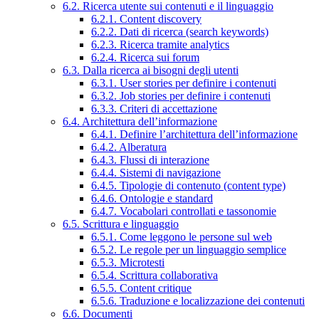
6.2. Ricerca utente sui contenuti e il linguaggio
6.2.1. Content discovery
6.2.2. Dati di ricerca (search keywords)
6.2.3. Ricerca tramite analytics
6.2.4. Ricerca sui forum
6.3. Dalla ricerca ai bisogni degli utenti
6.3.1. User stories per definire i contenuti
6.3.2. Job stories per definire i contenuti
6.3.3. Criteri di accettazione
6.4. Architettura dell’informazione
6.4.1. Definire l’architettura dell’informazione
6.4.2. Alberatura
6.4.3. Flussi di interazione
6.4.4. Sistemi di navigazione
6.4.5. Tipologie di contenuto (content type)
6.4.6. Ontologie e standard
6.4.7. Vocabolari controllati e tassonomie
6.5. Scrittura e linguaggio
6.5.1. Come leggono le persone sul web
6.5.2. Le regole per un linguaggio semplice
6.5.3. Microtesti
6.5.4. Scrittura collaborativa
6.5.5. Content critique
6.5.6. Traduzione e localizzazione dei contenuti
6.6. Documenti