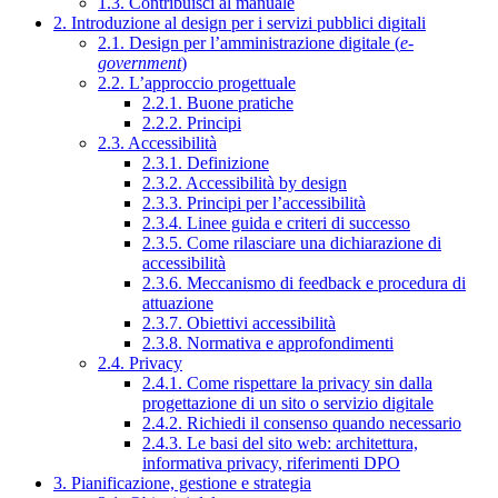
1.3. Contribuisci al manuale
2. Introduzione al design per i servizi pubblici digitali
2.1. Design per l’amministrazione digitale (
e-
government
)
2.2. L’approccio progettuale
2.2.1. Buone pratiche
2.2.2. Principi
2.3. Accessibilità
2.3.1. Definizione
2.3.2. Accessibilità by design
2.3.3. Principi per l’accessibilità
2.3.4. Linee guida e criteri di successo
2.3.5. Come rilasciare una dichiarazione di
accessibilità
2.3.6. Meccanismo di feedback e procedura di
attuazione
2.3.7. Obiettivi accessibilità
2.3.8. Normativa e approfondimenti
2.4. Privacy
2.4.1. Come rispettare la privacy sin dalla
progettazione di un sito o servizio digitale
2.4.2. Richiedi il consenso quando necessario
2.4.3. Le basi del sito web: architettura,
informativa privacy, riferimenti DPO
3. Pianificazione, gestione e strategia