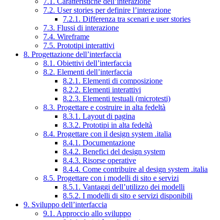
7.1. Caratteristiche dell’interazione
7.2. User stories per definire l’interazione
7.2.1. Differenza tra scenari e user stories
7.3. Flussi di interazione
7.4. Wireframe
7.5. Prototipi interattivi
8. Progettazione dell’interfaccia
8.1. Obiettivi dell’interfaccia
8.2. Elementi dell’interfaccia
8.2.1. Elementi di composizione
8.2.2. Elementi interattivi
8.2.3. Elementi testuali (microtesti)
8.3. Progettare e costruire in alta fedeltà
8.3.1. Layout di pagina
8.3.2. Prototipi in alta fedeltà
8.4. Progettare con il design system .italia
8.4.1. Documentazione
8.4.2. Benefici del design system
8.4.3. Risorse operative
8.4.4. Come contribuire al design system .italia
8.5. Progettare con i modelli di sito e servizi
8.5.1. Vantaggi dell’utilizzo dei modelli
8.5.2. I modelli di sito e servizi disponibili
9. Sviluppo dell’interfaccia
9.1. Approccio allo sviluppo