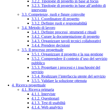
3.2.2. Tipologie di progetto in base al focus
3.2.3. Tipologie di progetto in base all’ambito di
intervento
3.3. Competenze, ruoli e figure coinvolte
3.3.1. Coordinatore di progetto
3.3.2. Definire ruoli e responsabilità
3.4. Metodo di lavoro
3.4.1. Definire processi, strumenti e rituali
3.4.2. Curare la documentazione di progetto
3.4.3. Organizzare tavoli tecnici collaborativi
3.4.4. Prendere decisioni
3.5. Il processo progettuale
3.5.1. Organizzare il progetto e la sua gestione
3.5.2. Comprendere il contesto d’uso del servizio
pubblico
3.5.3. Progettare i processi e i
touchpoint
del
servizio
3.5.4. Realizzare l’interfaccia utente del servizio
3.5.5. Validare la soluzione ottenuta
4. Ricerca progettuale
4.1. Ricerca primaria
4.1.1. Interviste
4.1.2. Questionari
4.1.3. Test di usabilità
4.1.4. Web analytics