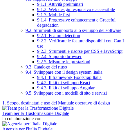
9.1.1. Attività preliminari
9.1.2. Web design responsivo e accessibile
9.1.3. Mobile first
9.1.4. Progressive enhancement e Graceful
degradation
9.2. Strumenti di supporto allo sviluppo del software
9.2.1. Feature detection
9.2.2. Verificare le feature disponibili con Can I
use
9.2.3. Strumenti e risorse per CSS e JavaScript
9.2.4. Supporto browser
9.2.5. Misurare le prestazioni
9.3. Catalogo del riuso
9.4. Sviluppare con il design system .italia
9.4.1. Il framework Bootstrap Italia
9.4.2. Il kit di sviluppo React
9.4.3. Il kit di sviluppo Angular
9.5. Sviluppare con i modelli di sito e servizi
1. Scopo, destinatari e uso del Manuale operativo di design
Team per la Trasformazione Digitale
in collaborazione con
Agenzia per l'Italia Digitale