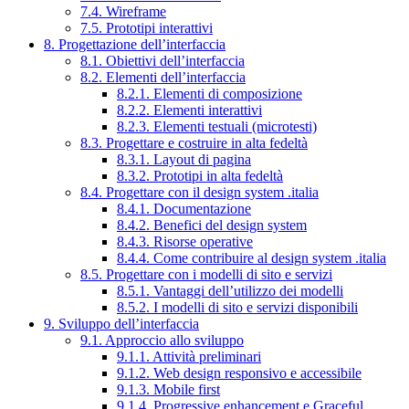
7.4. Wireframe
7.5. Prototipi interattivi
8. Progettazione dell’interfaccia
8.1. Obiettivi dell’interfaccia
8.2. Elementi dell’interfaccia
8.2.1. Elementi di composizione
8.2.2. Elementi interattivi
8.2.3. Elementi testuali (microtesti)
8.3. Progettare e costruire in alta fedeltà
8.3.1. Layout di pagina
8.3.2. Prototipi in alta fedeltà
8.4. Progettare con il design system .italia
8.4.1. Documentazione
8.4.2. Benefici del design system
8.4.3. Risorse operative
8.4.4. Come contribuire al design system .italia
8.5. Progettare con i modelli di sito e servizi
8.5.1. Vantaggi dell’utilizzo dei modelli
8.5.2. I modelli di sito e servizi disponibili
9. Sviluppo dell’interfaccia
9.1. Approccio allo sviluppo
9.1.1. Attività preliminari
9.1.2. Web design responsivo e accessibile
9.1.3. Mobile first
9.1.4. Progressive enhancement e Graceful