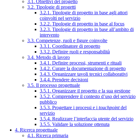
3.1. Obiettivi del progetto
3.2. Tipologie di progetti
3.2.1. Tipologie di progetto in base agli attori
coinvolti nel servizio
3.2.2. Tipologie di progetto in base al focus
3.2.3. Tipologie di progetto in base all’ambito di
intervento
3.3. Competenze, ruoli e figure coinvolte
3.3.1. Coordinatore di progetto
3.3.2. Definire ruoli e responsabilità
3.4. Metodo di lavoro
3.4.1. Definire processi, strumenti e rituali
3.4.2. Curare la documentazione di progetto
3.4.3. Organizzare tavoli tecnici collaborativi
3.4.4. Prendere decisioni
3.5. Il processo progettuale
3.5.1. Organizzare il progetto e la sua gestione
3.5.2. Comprendere il contesto d’uso del servizio
pubblico
3.5.3. Progettare i processi e i
touchpoint
del
servizio
3.5.4. Realizzare l’interfaccia utente del servizio
3.5.5. Validare la soluzione ottenuta
4. Ricerca progettuale
4.1. Ricerca primaria