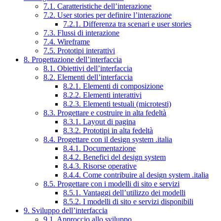
7.1. Caratteristiche dell’interazione
7.2. User stories per definire l’interazione
7.2.1. Differenza tra scenari e user stories
7.3. Flussi di interazione
7.4. Wireframe
7.5. Prototipi interattivi
8. Progettazione dell’interfaccia
8.1. Obiettivi dell’interfaccia
8.2. Elementi dell’interfaccia
8.2.1. Elementi di composizione
8.2.2. Elementi interattivi
8.2.3. Elementi testuali (microtesti)
8.3. Progettare e costruire in alta fedeltà
8.3.1. Layout di pagina
8.3.2. Prototipi in alta fedeltà
8.4. Progettare con il design system .italia
8.4.1. Documentazione
8.4.2. Benefici del design system
8.4.3. Risorse operative
8.4.4. Come contribuire al design system .italia
8.5. Progettare con i modelli di sito e servizi
8.5.1. Vantaggi dell’utilizzo dei modelli
8.5.2. I modelli di sito e servizi disponibili
9. Sviluppo dell’interfaccia
9.1. Approccio allo sviluppo