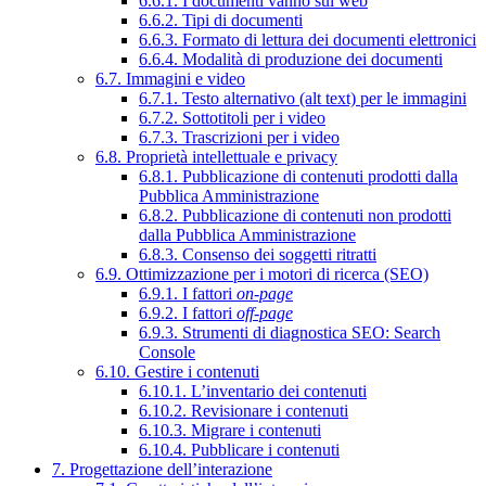
6.6.1. I documenti vanno sul web
6.6.2. Tipi di documenti
6.6.3. Formato di lettura dei documenti elettronici
6.6.4. Modalità di produzione dei documenti
6.7. Immagini e video
6.7.1. Testo alternativo (alt text) per le immagini
6.7.2. Sottotitoli per i video
6.7.3. Trascrizioni per i video
6.8. Proprietà intellettuale e privacy
6.8.1. Pubblicazione di contenuti prodotti dalla
Pubblica Amministrazione
6.8.2. Pubblicazione di contenuti non prodotti
dalla Pubblica Amministrazione
6.8.3. Consenso dei soggetti ritratti
6.9. Ottimizzazione per i motori di ricerca (SEO)
6.9.1. I fattori
on-page
6.9.2. I fattori
off-page
6.9.3. Strumenti di diagnostica SEO: Search
Console
6.10. Gestire i contenuti
6.10.1. L’inventario dei contenuti
6.10.2. Revisionare i contenuti
6.10.3. Migrare i contenuti
6.10.4. Pubblicare i contenuti
7. Progettazione dell’interazione