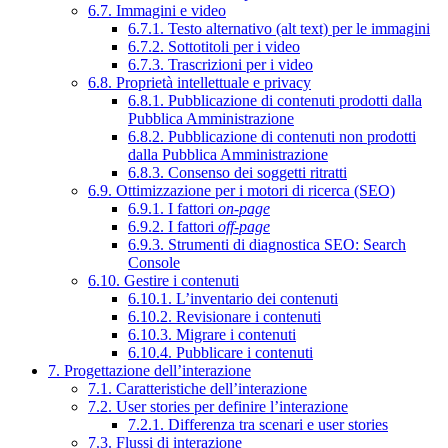
6.7. Immagini e video
6.7.1. Testo alternativo (alt text) per le immagini
6.7.2. Sottotitoli per i video
6.7.3. Trascrizioni per i video
6.8. Proprietà intellettuale e privacy
6.8.1. Pubblicazione di contenuti prodotti dalla
Pubblica Amministrazione
6.8.2. Pubblicazione di contenuti non prodotti
dalla Pubblica Amministrazione
6.8.3. Consenso dei soggetti ritratti
6.9. Ottimizzazione per i motori di ricerca (SEO)
6.9.1. I fattori
on-page
6.9.2. I fattori
off-page
6.9.3. Strumenti di diagnostica SEO: Search
Console
6.10. Gestire i contenuti
6.10.1. L’inventario dei contenuti
6.10.2. Revisionare i contenuti
6.10.3. Migrare i contenuti
6.10.4. Pubblicare i contenuti
7. Progettazione dell’interazione
7.1. Caratteristiche dell’interazione
7.2. User stories per definire l’interazione
7.2.1. Differenza tra scenari e user stories
7.3. Flussi di interazione