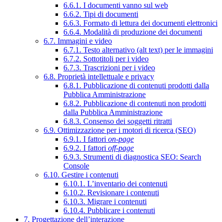
6.6.1. I documenti vanno sul web
6.6.2. Tipi di documenti
6.6.3. Formato di lettura dei documenti elettronici
6.6.4. Modalità di produzione dei documenti
6.7. Immagini e video
6.7.1. Testo alternativo (alt text) per le immagini
6.7.2. Sottotitoli per i video
6.7.3. Trascrizioni per i video
6.8. Proprietà intellettuale e privacy
6.8.1. Pubblicazione di contenuti prodotti dalla
Pubblica Amministrazione
6.8.2. Pubblicazione di contenuti non prodotti
dalla Pubblica Amministrazione
6.8.3. Consenso dei soggetti ritratti
6.9. Ottimizzazione per i motori di ricerca (SEO)
6.9.1. I fattori
on-page
6.9.2. I fattori
off-page
6.9.3. Strumenti di diagnostica SEO: Search
Console
6.10. Gestire i contenuti
6.10.1. L’inventario dei contenuti
6.10.2. Revisionare i contenuti
6.10.3. Migrare i contenuti
6.10.4. Pubblicare i contenuti
7. Progettazione dell’interazione