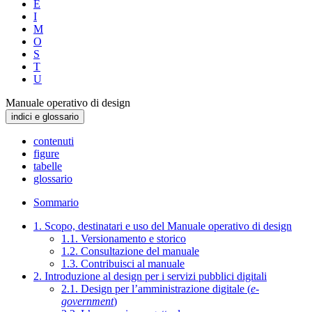
E
I
M
O
S
T
U
Manuale operativo di design
indici e glossario
contenuti
figure
tabelle
glossario
Sommario
1. Scopo, destinatari e uso del Manuale operativo di design
1.1. Versionamento e storico
1.2. Consultazione del manuale
1.3. Contribuisci al manuale
2. Introduzione al design per i servizi pubblici digitali
2.1. Design per l’amministrazione digitale (
e-
government
)