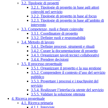
3.2. Tipologie di progetti
3.2.1. Tipologie di progetto in base agli attori
coinvolti nel servizio
3.2.2. Tipologie di progetto in base al focus
3.2.3. Tipologie di progetto in base all’ambito di
intervento
3.3. Competenze, ruoli e figure coinvolte
3.3.1. Coordinatore di progetto
3.3.2. Definire ruoli e responsabilità
3.4. Metodo di lavoro
3.4.1. Definire processi, strumenti e rituali
3.4.2. Curare la documentazione di progetto
3.4.3. Organizzare tavoli tecnici collaborativi
3.4.4. Prendere decisioni
3.5. Il processo progettuale
3.5.1. Organizzare il progetto e la sua gestione
3.5.2. Comprendere il contesto d’uso del servizio
pubblico
3.5.3. Progettare i processi e i
touchpoint
del
servizio
3.5.4. Realizzare l’interfaccia utente del servizio
3.5.5. Validare la soluzione ottenuta
4. Ricerca progettuale
4.1. Ricerca primaria
4.1.1. Interviste