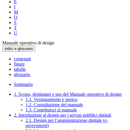
E
I
M
O
S
T
U
Manuale operativo di design
indici e glossario
contenuti
figure
tabelle
glossario
Sommario
1. Scopo, destinatari e uso del Manuale operativo di design
1.1. Versionamento e storico
1.2. Consultazione del manuale
1.3. Contribuisci al manuale
2. Introduzione al design per i servizi pubblici digitali
2.1. Design per l’amministrazione digitale (
e-
government
)