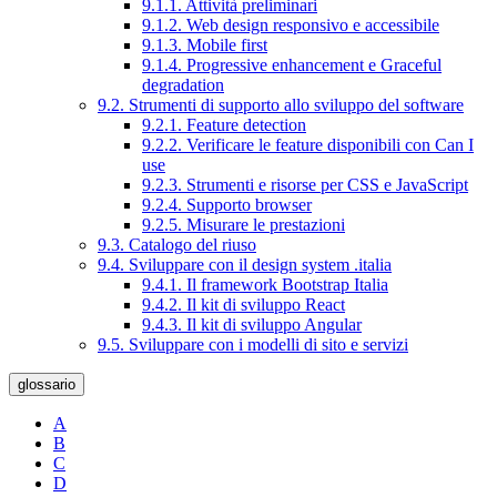
9.1.1. Attività preliminari
9.1.2. Web design responsivo e accessibile
9.1.3. Mobile first
9.1.4. Progressive enhancement e Graceful
degradation
9.2. Strumenti di supporto allo sviluppo del software
9.2.1. Feature detection
9.2.2. Verificare le feature disponibili con Can I
use
9.2.3. Strumenti e risorse per CSS e JavaScript
9.2.4. Supporto browser
9.2.5. Misurare le prestazioni
9.3. Catalogo del riuso
9.4. Sviluppare con il design system .italia
9.4.1. Il framework Bootstrap Italia
9.4.2. Il kit di sviluppo React
9.4.3. Il kit di sviluppo Angular
9.5. Sviluppare con i modelli di sito e servizi
glossario
A
B
C
D