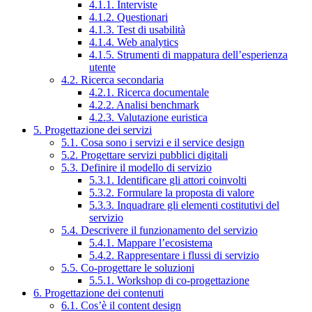
4.1.1. Interviste
4.1.2. Questionari
4.1.3. Test di usabilità
4.1.4. Web analytics
4.1.5. Strumenti di mappatura dell’esperienza
utente
4.2. Ricerca secondaria
4.2.1. Ricerca documentale
4.2.2. Analisi benchmark
4.2.3. Valutazione euristica
5. Progettazione dei servizi
5.1. Cosa sono i servizi e il service design
5.2. Progettare servizi pubblici digitali
5.3. Definire il modello di servizio
5.3.1. Identificare gli attori coinvolti
5.3.2. Formulare la proposta di valore
5.3.3. Inquadrare gli elementi costitutivi del
servizio
5.4. Descrivere il funzionamento del servizio
5.4.1. Mappare l’ecosistema
5.4.2. Rappresentare i flussi di servizio
5.5. Co-progettare le soluzioni
5.5.1. Workshop di co-progettazione
6. Progettazione dei contenuti
6.1. Cos’è il content design