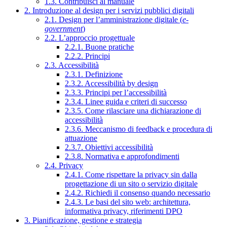
1.3. Contribuisci al manuale
2. Introduzione al design per i servizi pubblici digitali
2.1. Design per l’amministrazione digitale (
e-
government
)
2.2. L’approccio progettuale
2.2.1. Buone pratiche
2.2.2. Principi
2.3. Accessibilità
2.3.1. Definizione
2.3.2. Accessibilità by design
2.3.3. Principi per l’accessibilità
2.3.4. Linee guida e criteri di successo
2.3.5. Come rilasciare una dichiarazione di
accessibilità
2.3.6. Meccanismo di feedback e procedura di
attuazione
2.3.7. Obiettivi accessibilità
2.3.8. Normativa e approfondimenti
2.4. Privacy
2.4.1. Come rispettare la privacy sin dalla
progettazione di un sito o servizio digitale
2.4.2. Richiedi il consenso quando necessario
2.4.3. Le basi del sito web: architettura,
informativa privacy, riferimenti DPO
3. Pianificazione, gestione e strategia