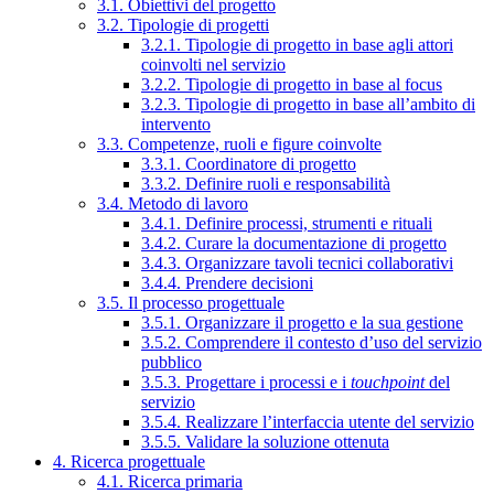
3.1. Obiettivi del progetto
3.2. Tipologie di progetti
3.2.1. Tipologie di progetto in base agli attori
coinvolti nel servizio
3.2.2. Tipologie di progetto in base al focus
3.2.3. Tipologie di progetto in base all’ambito di
intervento
3.3. Competenze, ruoli e figure coinvolte
3.3.1. Coordinatore di progetto
3.3.2. Definire ruoli e responsabilità
3.4. Metodo di lavoro
3.4.1. Definire processi, strumenti e rituali
3.4.2. Curare la documentazione di progetto
3.4.3. Organizzare tavoli tecnici collaborativi
3.4.4. Prendere decisioni
3.5. Il processo progettuale
3.5.1. Organizzare il progetto e la sua gestione
3.5.2. Comprendere il contesto d’uso del servizio
pubblico
3.5.3. Progettare i processi e i
touchpoint
del
servizio
3.5.4. Realizzare l’interfaccia utente del servizio
3.5.5. Validare la soluzione ottenuta
4. Ricerca progettuale
4.1. Ricerca primaria