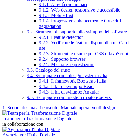
9.1.1. Attività preliminari
9.1.2. Web design responsivo e accessibile
9.1.3. Mobile first
9.1.4. Progressive enhancement e Graceful
degradation
9.2. Strumenti di supporto allo sviluppo del software
9.2.1. Feature detection
9.2.2. Verificare le feature disponibili con Can I
use
9.2.3. Strumenti e risorse per CSS e JavaScript
9.2.4. Supporto browser
9.2.5. Misurare le prestazioni
9.3. Catalogo del riuso
9.4. Sviluppare con il design system .italia
9.4.1. Il framework Bootstrap Italia
9.4.2. Il kit di sviluppo React
9.4.3. Il kit di sviluppo Angular
9.5. Sviluppare con i modelli di sito e servizi
1. Scopo, destinatari e uso del Manuale operativo di design
Team per la Trasformazione Digitale
in collaborazione con
Agenzia per l'Italia Digitale