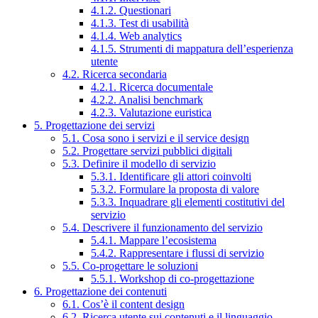
4.1.2. Questionari
4.1.3. Test di usabilità
4.1.4. Web analytics
4.1.5. Strumenti di mappatura dell’esperienza
utente
4.2. Ricerca secondaria
4.2.1. Ricerca documentale
4.2.2. Analisi benchmark
4.2.3. Valutazione euristica
5. Progettazione dei servizi
5.1. Cosa sono i servizi e il service design
5.2. Progettare servizi pubblici digitali
5.3. Definire il modello di servizio
5.3.1. Identificare gli attori coinvolti
5.3.2. Formulare la proposta di valore
5.3.3. Inquadrare gli elementi costitutivi del
servizio
5.4. Descrivere il funzionamento del servizio
5.4.1. Mappare l’ecosistema
5.4.2. Rappresentare i flussi di servizio
5.5. Co-progettare le soluzioni
5.5.1. Workshop di co-progettazione
6. Progettazione dei contenuti
6.1. Cos’è il content design
6.2. Ricerca utente sui contenuti e il linguaggio