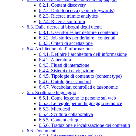
6.2.1. Content discovery
6.2.2. Dati di ricerca (search keywords)
6.2.3. Ricerca tramite analytics
6.2.4. Ricerca sui forum
6.3. Dalla ricerca ai bisogni degli utenti
6.3.1. User stories per definire i contenuti
6.3.2. Job stories per definire i contenuti
6.3.3. Criteri di accettazione
6.4. Architettura dell’informazione
6.4.1. Definire l’architettura dell’informazione
6.4.2. Alberatura
6.4.3. Flussi di interazione
6.4.4. Sistemi di navigazione
6.4.5. Tipologie di contenuto (content type)
6.4.6. Ontologie e standard
6.4.7. Vocabolari controllati e tassonomie
6.5. Scrittura e linguaggio
6.5.1. Come leggono le persone sul web
6.5.2. Le regole per un linguaggio semplice
6.5.3. Microtesti
6.5.4. Scrittura collaborativa
6.5.5. Content critique
6.5.6. Traduzione e localizzazione dei contenuti
6.6. Documenti