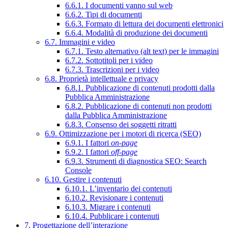
6.6.1. I documenti vanno sul web
6.6.2. Tipi di documenti
6.6.3. Formato di lettura dei documenti elettronici
6.6.4. Modalità di produzione dei documenti
6.7. Immagini e video
6.7.1. Testo alternativo (alt text) per le immagini
6.7.2. Sottotitoli per i video
6.7.3. Trascrizioni per i video
6.8. Proprietà intellettuale e privacy
6.8.1. Pubblicazione di contenuti prodotti dalla
Pubblica Amministrazione
6.8.2. Pubblicazione di contenuti non prodotti
dalla Pubblica Amministrazione
6.8.3. Consenso dei soggetti ritratti
6.9. Ottimizzazione per i motori di ricerca (SEO)
6.9.1. I fattori
on-page
6.9.2. I fattori
off-page
6.9.3. Strumenti di diagnostica SEO: Search
Console
6.10. Gestire i contenuti
6.10.1. L’inventario dei contenuti
6.10.2. Revisionare i contenuti
6.10.3. Migrare i contenuti
6.10.4. Pubblicare i contenuti
7. Progettazione dell’interazione