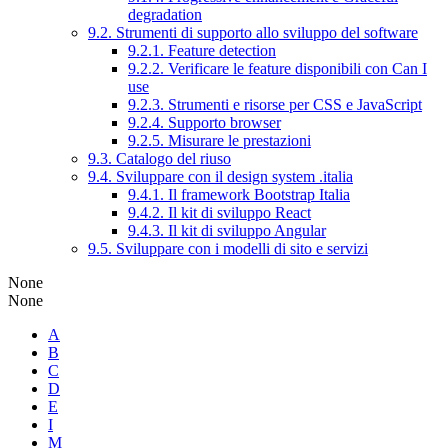
degradation
9.2. Strumenti di supporto allo sviluppo del software
9.2.1. Feature detection
9.2.2. Verificare le feature disponibili con Can I
use
9.2.3. Strumenti e risorse per CSS e JavaScript
9.2.4. Supporto browser
9.2.5. Misurare le prestazioni
9.3. Catalogo del riuso
9.4. Sviluppare con il design system .italia
9.4.1. Il framework Bootstrap Italia
9.4.2. Il kit di sviluppo React
9.4.3. Il kit di sviluppo Angular
9.5. Sviluppare con i modelli di sito e servizi
None
None
A
B
C
D
E
I
M