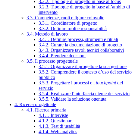
3.2.2. Tipologie di progetto in base al focus
3.2.3. Tipologie di progetto in base all’ambito di
intervento
3.3. Competenze, ruoli e figure coinvolte
3.3.1. Coordinatore di progetto
3.3.2. Definire ruoli e responsabilità
3.4. Metodo di lavoro
3.4.1. Definire processi, strumenti e rituali
3.4.2. Curare la documentazione di progetto
3.4.3. Organizzare tavoli tecnici collaborativi
3.4.4. Prendere decisioni
3.5. Il processo progettuale
3.5.1. Organizzare il progetto e la sua gestione
3.5.2. Comprendere il contesto d’uso del servizio
pubblico
3.5.3. Progettare i processi e i
touchpoint
del
servizio
3.5.4. Realizzare l’interfaccia utente del servizio
3.5.5. Validare la soluzione ottenuta
4. Ricerca progettuale
4.1. Ricerca primaria
4.1.1. Interviste
4.1.2. Questionari
4.1.3. Test di usabilità
4.1.4. Web analytics