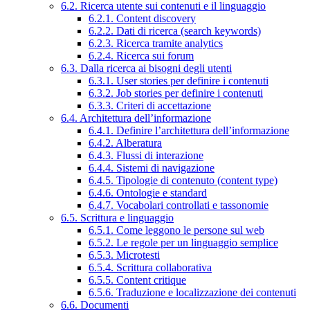
6.2. Ricerca utente sui contenuti e il linguaggio
6.2.1. Content discovery
6.2.2. Dati di ricerca (search keywords)
6.2.3. Ricerca tramite analytics
6.2.4. Ricerca sui forum
6.3. Dalla ricerca ai bisogni degli utenti
6.3.1. User stories per definire i contenuti
6.3.2. Job stories per definire i contenuti
6.3.3. Criteri di accettazione
6.4. Architettura dell’informazione
6.4.1. Definire l’architettura dell’informazione
6.4.2. Alberatura
6.4.3. Flussi di interazione
6.4.4. Sistemi di navigazione
6.4.5. Tipologie di contenuto (content type)
6.4.6. Ontologie e standard
6.4.7. Vocabolari controllati e tassonomie
6.5. Scrittura e linguaggio
6.5.1. Come leggono le persone sul web
6.5.2. Le regole per un linguaggio semplice
6.5.3. Microtesti
6.5.4. Scrittura collaborativa
6.5.5. Content critique
6.5.6. Traduzione e localizzazione dei contenuti
6.6. Documenti