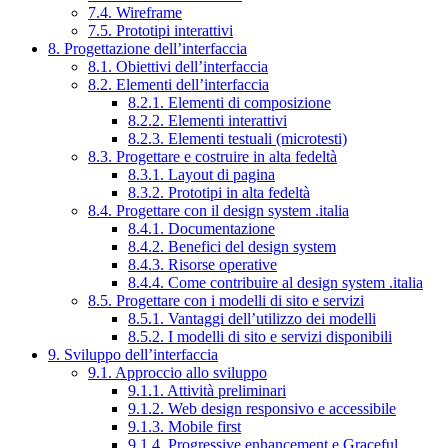
7.4. Wireframe
7.5. Prototipi interattivi
8. Progettazione dell’interfaccia
8.1. Obiettivi dell’interfaccia
8.2. Elementi dell’interfaccia
8.2.1. Elementi di composizione
8.2.2. Elementi interattivi
8.2.3. Elementi testuali (microtesti)
8.3. Progettare e costruire in alta fedeltà
8.3.1. Layout di pagina
8.3.2. Prototipi in alta fedeltà
8.4. Progettare con il design system .italia
8.4.1. Documentazione
8.4.2. Benefici del design system
8.4.3. Risorse operative
8.4.4. Come contribuire al design system .italia
8.5. Progettare con i modelli di sito e servizi
8.5.1. Vantaggi dell’utilizzo dei modelli
8.5.2. I modelli di sito e servizi disponibili
9. Sviluppo dell’interfaccia
9.1. Approccio allo sviluppo
9.1.1. Attività preliminari
9.1.2. Web design responsivo e accessibile
9.1.3. Mobile first
9.1.4. Progressive enhancement e Graceful