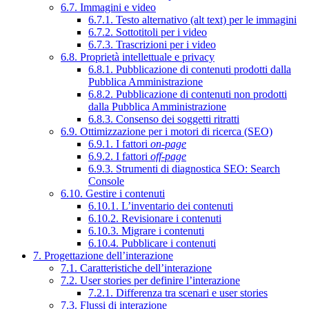
6.7. Immagini e video
6.7.1. Testo alternativo (alt text) per le immagini
6.7.2. Sottotitoli per i video
6.7.3. Trascrizioni per i video
6.8. Proprietà intellettuale e privacy
6.8.1. Pubblicazione di contenuti prodotti dalla
Pubblica Amministrazione
6.8.2. Pubblicazione di contenuti non prodotti
dalla Pubblica Amministrazione
6.8.3. Consenso dei soggetti ritratti
6.9. Ottimizzazione per i motori di ricerca (SEO)
6.9.1. I fattori
on-page
6.9.2. I fattori
off-page
6.9.3. Strumenti di diagnostica SEO: Search
Console
6.10. Gestire i contenuti
6.10.1. L’inventario dei contenuti
6.10.2. Revisionare i contenuti
6.10.3. Migrare i contenuti
6.10.4. Pubblicare i contenuti
7. Progettazione dell’interazione
7.1. Caratteristiche dell’interazione
7.2. User stories per definire l’interazione
7.2.1. Differenza tra scenari e user stories
7.3. Flussi di interazione