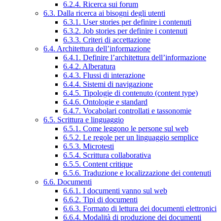
6.2.4. Ricerca sui forum
6.3. Dalla ricerca ai bisogni degli utenti
6.3.1. User stories per definire i contenuti
6.3.2. Job stories per definire i contenuti
6.3.3. Criteri di accettazione
6.4. Architettura dell’informazione
6.4.1. Definire l’architettura dell’informazione
6.4.2. Alberatura
6.4.3. Flussi di interazione
6.4.4. Sistemi di navigazione
6.4.5. Tipologie di contenuto (content type)
6.4.6. Ontologie e standard
6.4.7. Vocabolari controllati e tassonomie
6.5. Scrittura e linguaggio
6.5.1. Come leggono le persone sul web
6.5.2. Le regole per un linguaggio semplice
6.5.3. Microtesti
6.5.4. Scrittura collaborativa
6.5.5. Content critique
6.5.6. Traduzione e localizzazione dei contenuti
6.6. Documenti
6.6.1. I documenti vanno sul web
6.6.2. Tipi di documenti
6.6.3. Formato di lettura dei documenti elettronici
6.6.4. Modalità di produzione dei documenti