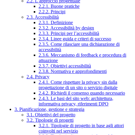
2.2. L’approccio progettuale
2.2.1. Buone pratiche
2.2.2. Principi
2.3. Accessibilità
2.3.1. Definizione
2.3.2. Accessibilità by design
2.3.3. Principi per l’accessibilità
2.3.4. Linee guida e criteri di successo
2.3.5. Come rilasciare una dichiarazione di
accessibilità
2.3.6. Meccanismo di feedback e procedura di
attuazione
2.3.7. Obiettivi accessibilità
2.3.8. Normativa e approfondimenti
2.4. Privacy
2.4.1. Come rispettare la privacy sin dalla
progettazione di un sito o servizio digitale
2.4.2. Richiedi il consenso quando necessario
2.4.3. Le basi del sito web: architettura,
informativa privacy, riferimenti DPO
3. Pianificazione, gestione e strategia
3.1. Obiettivi del progetto
3.2. Tipologie di progetti
3.2.1. Tipologie di progetto in base agli attori
coinvolti nel servizio