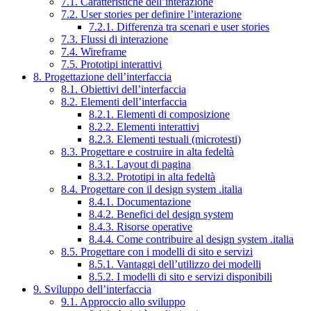
7.1. Caratteristiche dell’interazione
7.2. User stories per definire l’interazione
7.2.1. Differenza tra scenari e user stories
7.3. Flussi di interazione
7.4. Wireframe
7.5. Prototipi interattivi
8. Progettazione dell’interfaccia
8.1. Obiettivi dell’interfaccia
8.2. Elementi dell’interfaccia
8.2.1. Elementi di composizione
8.2.2. Elementi interattivi
8.2.3. Elementi testuali (microtesti)
8.3. Progettare e costruire in alta fedeltà
8.3.1. Layout di pagina
8.3.2. Prototipi in alta fedeltà
8.4. Progettare con il design system .italia
8.4.1. Documentazione
8.4.2. Benefici del design system
8.4.3. Risorse operative
8.4.4. Come contribuire al design system .italia
8.5. Progettare con i modelli di sito e servizi
8.5.1. Vantaggi dell’utilizzo dei modelli
8.5.2. I modelli di sito e servizi disponibili
9. Sviluppo dell’interfaccia
9.1. Approccio allo sviluppo