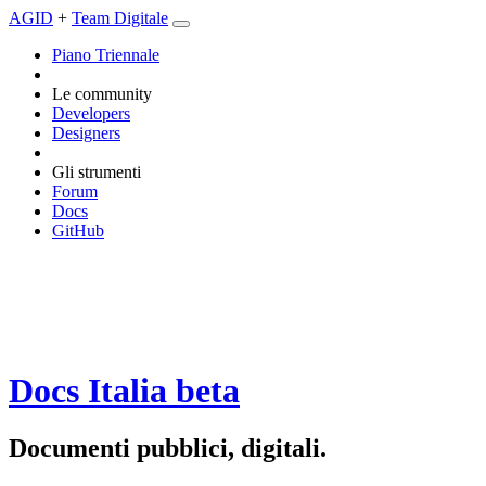
AGID
+
Team Digitale
Piano Triennale
Le community
Developers
Designers
Gli strumenti
Forum
Docs
GitHub
Docs Italia
beta
Documenti pubblici, digitali.