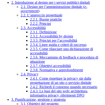
2. Introduzione al design per i servizi pubblici digitali
2.1. Design per l’amministrazione digitale (
e-
government
)
2.2. L’approccio progettuale
2.2.1. Buone pratiche
2.2.2. Principi
2.3. Accessibilità
2.3.1. Definizione
2.3.2. Accessibilità by design
2.3.3. Principi per l’accessibilità
2.3.4. Linee guida e criteri di successo
2.3.5. Come rilasciare una dichiarazione di
accessibilità
2.3.6. Meccanismo di feedback e procedura di
attuazione
2.3.7. Obiettivi accessibilità
2.3.8. Normativa e approfondimenti
2.4. Privacy
2.4.1. Come rispettare la privacy sin dalla
progettazione di un sito o servizio digitale
2.4.2. Richiedi il consenso quando necessario
2.4.3. Le basi del sito web: architettura,
informativa privacy, riferimenti DPO
3. Pianificazione, gestione e strategia
3.1. Obiettivi del progetto