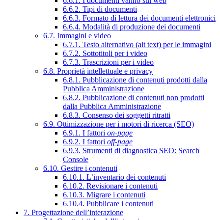
6.6.1. I documenti vanno sul web
6.6.2. Tipi di documenti
6.6.3. Formato di lettura dei documenti elettronici
6.6.4. Modalità di produzione dei documenti
6.7. Immagini e video
6.7.1. Testo alternativo (alt text) per le immagini
6.7.2. Sottotitoli per i video
6.7.3. Trascrizioni per i video
6.8. Proprietà intellettuale e privacy
6.8.1. Pubblicazione di contenuti prodotti dalla
Pubblica Amministrazione
6.8.2. Pubblicazione di contenuti non prodotti
dalla Pubblica Amministrazione
6.8.3. Consenso dei soggetti ritratti
6.9. Ottimizzazione per i motori di ricerca (SEO)
6.9.1. I fattori
on-page
6.9.2. I fattori
off-page
6.9.3. Strumenti di diagnostica SEO: Search
Console
6.10. Gestire i contenuti
6.10.1. L’inventario dei contenuti
6.10.2. Revisionare i contenuti
6.10.3. Migrare i contenuti
6.10.4. Pubblicare i contenuti
7. Progettazione dell’interazione