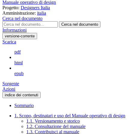
Manuale operativo di design
Progetto:
Designers Italia
Amministrazione:
italia
Cerca nel documento
Cerca nel documento
Informazioni
versione-corrente
Scarica
pdf
html
epub
Sorgente
Azioni
indice dei contenuti
Sommario
1. Scopo, destinatari e uso del Manuale operativo di design
1.1. Versionamento e storico
1.2. Consultazione del manuale
1.3. Contribuisci al manuale