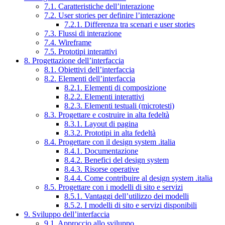
7.1. Caratteristiche dell’interazione
7.2. User stories per definire l’interazione
7.2.1. Differenza tra scenari e user stories
7.3. Flussi di interazione
7.4. Wireframe
7.5. Prototipi interattivi
8. Progettazione dell’interfaccia
8.1. Obiettivi dell’interfaccia
8.2. Elementi dell’interfaccia
8.2.1. Elementi di composizione
8.2.2. Elementi interattivi
8.2.3. Elementi testuali (microtesti)
8.3. Progettare e costruire in alta fedeltà
8.3.1. Layout di pagina
8.3.2. Prototipi in alta fedeltà
8.4. Progettare con il design system .italia
8.4.1. Documentazione
8.4.2. Benefici del design system
8.4.3. Risorse operative
8.4.4. Come contribuire al design system .italia
8.5. Progettare con i modelli di sito e servizi
8.5.1. Vantaggi dell’utilizzo dei modelli
8.5.2. I modelli di sito e servizi disponibili
9. Sviluppo dell’interfaccia
9.1. Approccio allo sviluppo