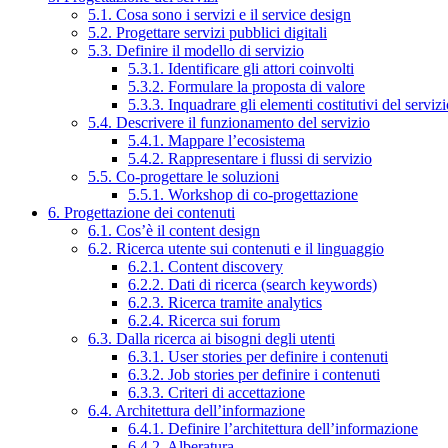
5.1. Cosa sono i servizi e il service design
5.2. Progettare servizi pubblici digitali
5.3. Definire il modello di servizio
5.3.1. Identificare gli attori coinvolti
5.3.2. Formulare la proposta di valore
5.3.3. Inquadrare gli elementi costitutivi del serviz
5.4. Descrivere il funzionamento del servizio
5.4.1. Mappare l’ecosistema
5.4.2. Rappresentare i flussi di servizio
5.5. Co-progettare le soluzioni
5.5.1. Workshop di co-progettazione
6. Progettazione dei contenuti
6.1. Cos’è il content design
6.2. Ricerca utente sui contenuti e il linguaggio
6.2.1. Content discovery
6.2.2. Dati di ricerca (search keywords)
6.2.3. Ricerca tramite analytics
6.2.4. Ricerca sui forum
6.3. Dalla ricerca ai bisogni degli utenti
6.3.1. User stories per definire i contenuti
6.3.2. Job stories per definire i contenuti
6.3.3. Criteri di accettazione
6.4. Architettura dell’informazione
6.4.1. Definire l’architettura dell’informazione
6.4.2. Alberatura