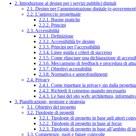
2. Introduzione al design per i servizi pubblici digitali
2.1. Design per l’amministrazione digitale (
e-government
2.2. L’approccio progettuale
2.2.1. Buone pratiche
2.2.2. Principi
2.3. Accessibilità
2.3.1. Definizione
2.3.2. Accessibilità by design
2.3.3. Principi per l’accessibilità
2.3.4. Linee guida e criteri di successo
2.3.5. Come rilasciare una dichiarazione di accessib
2.3.6. Meccanismo di feedback e procedura di attu
2.3.7. Obiettivi accessibilità
2.3.8. Normativa e approfondimenti
2.4. Privacy
2.4.1. Come rispettare la privacy sin dalla progettaz
2.4.2. Richiedi il consenso quando necessario
2.4.3. Le basi del sito web: architettura, informati
3. Pianificazione, gestione e strategia
3.1. Obiettivi del progetto
3.2. Tipologie di progetti
3.2.1. Tipologie di progetto in base agli attori coinv
3.2.2. Tipologie di progetto in base al focus
3.2.3. Tipologie di progetto in base all’ambito di i
3.3. Competenze, ruoli e figure coinvolte