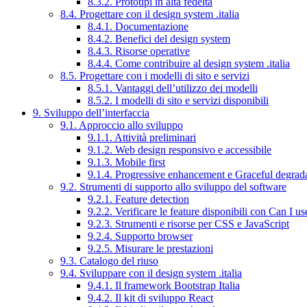
8.3.2. Prototipi in alta fedeltà
8.4. Progettare con il design system .italia
8.4.1. Documentazione
8.4.2. Benefici del design system
8.4.3. Risorse operative
8.4.4. Come contribuire al design system .italia
8.5. Progettare con i modelli di sito e servizi
8.5.1. Vantaggi dell’utilizzo dei modelli
8.5.2. I modelli di sito e servizi disponibili
9. Sviluppo dell’interfaccia
9.1. Approccio allo sviluppo
9.1.1. Attività preliminari
9.1.2. Web design responsivo e accessibile
9.1.3. Mobile first
9.1.4. Progressive enhancement e Graceful degrad
9.2. Strumenti di supporto allo sviluppo del software
9.2.1. Feature detection
9.2.2. Verificare le feature disponibili con Can I us
9.2.3. Strumenti e risorse per CSS e JavaScript
9.2.4. Supporto browser
9.2.5. Misurare le prestazioni
9.3. Catalogo del riuso
9.4. Sviluppare con il design system .italia
9.4.1. Il framework Bootstrap Italia
9.4.2. Il kit di sviluppo React