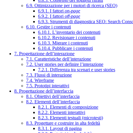
6.8.3. Consenso dei soggetti ritratti
6.9. Ottimizzazione per i motori di ricerca (SEO)
6.9.1. I fattori
on-page
6.9.2. I fattori
off-page
6.9.3. Strumenti di diagnostica SEO: Search Cons
6.10. Gestire i contenuti
6.10.1. L’inventario dei contenuti
6.10.2. Revisionare i contenuti
6.10.3. Migrare i contenuti
6.10.4. Pubblicare i contenuti
7. Progettazione dell’interazione
7.1. Caratteristiche dell’interazione
7.2. User stories per definire l’interazione
7.2.1. Differenza tra scenari e user stories
7.3. Flussi di interazione
7.4. Wireframe
7.5. Prototipi interattivi
8. Progettazione dell’interfaccia
8.1. Obiettivi dell’interfaccia
8.2. Elementi dell’interfaccia
8.2.1. Elementi di composizione
8.2.2. Elementi interattivi
8.2.3. Elementi testuali (microtesti)
8.3. Progettare e costruire in alta fedeltà
8.3.1. Layout di pagina