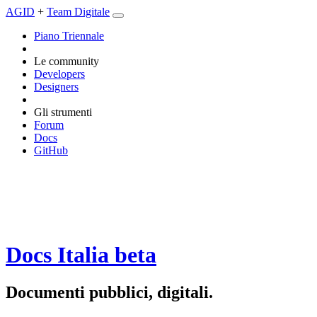
AGID
+
Team Digitale
Piano Triennale
Le community
Developers
Designers
Gli strumenti
Forum
Docs
GitHub
Docs Italia
beta
Documenti pubblici, digitali.