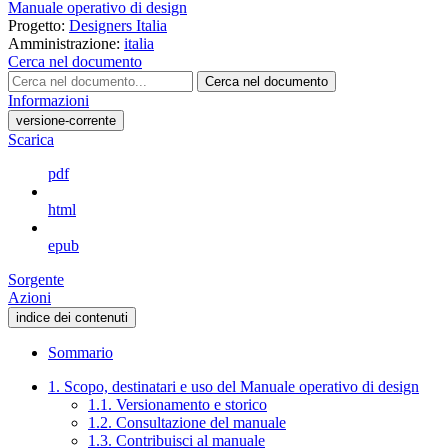
Manuale operativo di design
Progetto:
Designers Italia
Amministrazione:
italia
Cerca nel documento
Cerca nel documento
Informazioni
versione-corrente
Scarica
pdf
html
epub
Sorgente
Azioni
indice dei contenuti
Sommario
1. Scopo, destinatari e uso del Manuale operativo di design
1.1. Versionamento e storico
1.2. Consultazione del manuale
1.3. Contribuisci al manuale