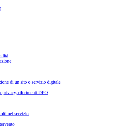
)
ilità
azione
ione di un sito o servizio digitale
va privacy, riferimenti DPO
olti nel servizio
ntervento