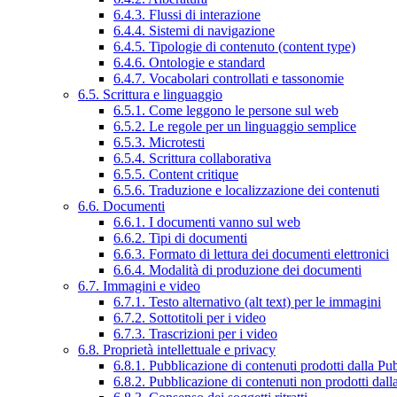
6.4.3. Flussi di interazione
6.4.4. Sistemi di navigazione
6.4.5. Tipologie di contenuto (content type)
6.4.6. Ontologie e standard
6.4.7. Vocabolari controllati e tassonomie
6.5. Scrittura e linguaggio
6.5.1. Come leggono le persone sul web
6.5.2. Le regole per un linguaggio semplice
6.5.3. Microtesti
6.5.4. Scrittura collaborativa
6.5.5. Content critique
6.5.6. Traduzione e localizzazione dei contenuti
6.6. Documenti
6.6.1. I documenti vanno sul web
6.6.2. Tipi di documenti
6.6.3. Formato di lettura dei documenti elettronici
6.6.4. Modalità di produzione dei documenti
6.7. Immagini e video
6.7.1. Testo alternativo (alt text) per le immagini
6.7.2. Sottotitoli per i video
6.7.3. Trascrizioni per i video
6.8. Proprietà intellettuale e privacy
6.8.1. Pubblicazione di contenuti prodotti dalla P
6.8.2. Pubblicazione di contenuti non prodotti dal