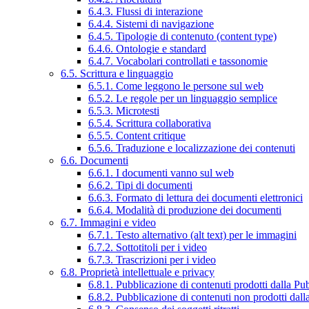
6.4.3. Flussi di interazione
6.4.4. Sistemi di navigazione
6.4.5. Tipologie di contenuto (content type)
6.4.6. Ontologie e standard
6.4.7. Vocabolari controllati e tassonomie
6.5. Scrittura e linguaggio
6.5.1. Come leggono le persone sul web
6.5.2. Le regole per un linguaggio semplice
6.5.3. Microtesti
6.5.4. Scrittura collaborativa
6.5.5. Content critique
6.5.6. Traduzione e localizzazione dei contenuti
6.6. Documenti
6.6.1. I documenti vanno sul web
6.6.2. Tipi di documenti
6.6.3. Formato di lettura dei documenti elettronici
6.6.4. Modalità di produzione dei documenti
6.7. Immagini e video
6.7.1. Testo alternativo (alt text) per le immagini
6.7.2. Sottotitoli per i video
6.7.3. Trascrizioni per i video
6.8. Proprietà intellettuale e privacy
6.8.1. Pubblicazione di contenuti prodotti dalla P
6.8.2. Pubblicazione di contenuti non prodotti dal