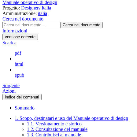
Manuale operativo di design
Progetto:
Designers Italia
Amministrazione:
italia
Cerca nel documento
Cerca nel documento
Informazioni
versione-corrente
Scarica
pdf
html
epub
Sorgente
Azioni
indice dei contenuti
Sommario
1. Scopo, destinatari e uso del Manuale operativo di design
1.1. Versionamento e storico
1.2. Consultazione del manuale
1.3. Contribuisci al manuale