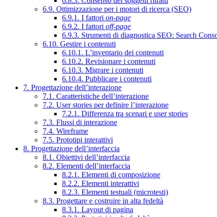
6.8.3. Consenso dei soggetti ritratti
6.9. Ottimizzazione per i motori di ricerca (SEO)
6.9.1. I fattori
on-page
6.9.2. I fattori
off-page
6.9.3. Strumenti di diagnostica SEO: Search Cons
6.10. Gestire i contenuti
6.10.1. L’inventario dei contenuti
6.10.2. Revisionare i contenuti
6.10.3. Migrare i contenuti
6.10.4. Pubblicare i contenuti
7. Progettazione dell’interazione
7.1. Caratteristiche dell’interazione
7.2. User stories per definire l’interazione
7.2.1. Differenza tra scenari e user stories
7.3. Flussi di interazione
7.4. Wireframe
7.5. Prototipi interattivi
8. Progettazione dell’interfaccia
8.1. Obiettivi dell’interfaccia
8.2. Elementi dell’interfaccia
8.2.1. Elementi di composizione
8.2.2. Elementi interattivi
8.2.3. Elementi testuali (microtesti)
8.3. Progettare e costruire in alta fedeltà
8.3.1. Layout di pagina