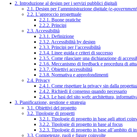
2. Introduzione al design per i servizi pubblici digitali
2.1. Design per l’amministrazione digitale (
e-government
2.2. L’approccio progettuale
2.2.1. Buone pratiche
2.2.2. Principi
2.3. Accessibilità
2.3.1. Definizione
2.3.2. Accessibilità by design
2.3.3. Principi per l’accessibilità
2.3.4. Linee guida e criteri di successo
2.3.5. Come rilasciare una dichiarazione di accessib
2.3.6. Meccanismo di feedback e procedura di attu
2.3.7. Obiettivi accessibilità
2.3.8. Normativa e approfondimenti
2.4. Privacy
2.4.1. Come rispettare la privacy sin dalla progettaz
2.4.2. Richiedi il consenso quando necessario
2.4.3. Le basi del sito web: architettura, informati
3. Pianificazione, gestione e strategia
3.1. Obiettivi del progetto
3.2. Tipologie di progetti
3.2.1. Tipologie di progetto in base agli attori coinv
3.2.2. Tipologie di progetto in base al focus
3.2.3. Tipologie di progetto in base all’ambito di i
3.3. Competenze, ruoli e figure coinvolte