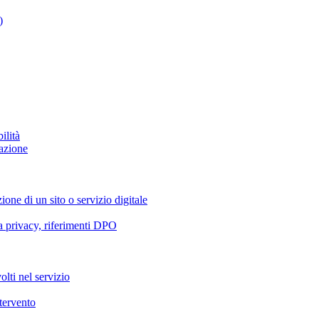
)
ilità
azione
ione di un sito o servizio digitale
va privacy, riferimenti DPO
olti nel servizio
ntervento