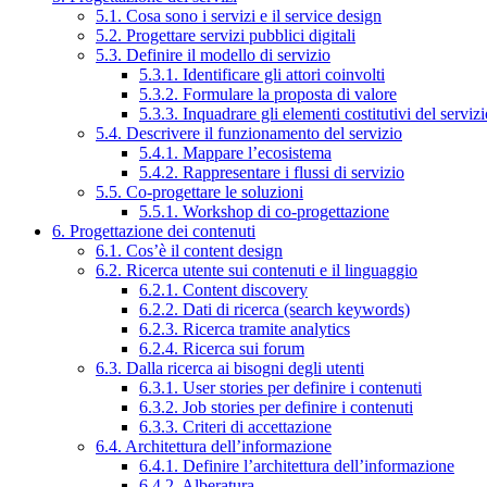
5.1. Cosa sono i servizi e il service design
5.2. Progettare servizi pubblici digitali
5.3. Definire il modello di servizio
5.3.1. Identificare gli attori coinvolti
5.3.2. Formulare la proposta di valore
5.3.3. Inquadrare gli elementi costitutivi del serviz
5.4. Descrivere il funzionamento del servizio
5.4.1. Mappare l’ecosistema
5.4.2. Rappresentare i flussi di servizio
5.5. Co-progettare le soluzioni
5.5.1. Workshop di co-progettazione
6. Progettazione dei contenuti
6.1. Cos’è il content design
6.2. Ricerca utente sui contenuti e il linguaggio
6.2.1. Content discovery
6.2.2. Dati di ricerca (search keywords)
6.2.3. Ricerca tramite analytics
6.2.4. Ricerca sui forum
6.3. Dalla ricerca ai bisogni degli utenti
6.3.1. User stories per definire i contenuti
6.3.2. Job stories per definire i contenuti
6.3.3. Criteri di accettazione
6.4. Architettura dell’informazione
6.4.1. Definire l’architettura dell’informazione
6.4.2. Alberatura