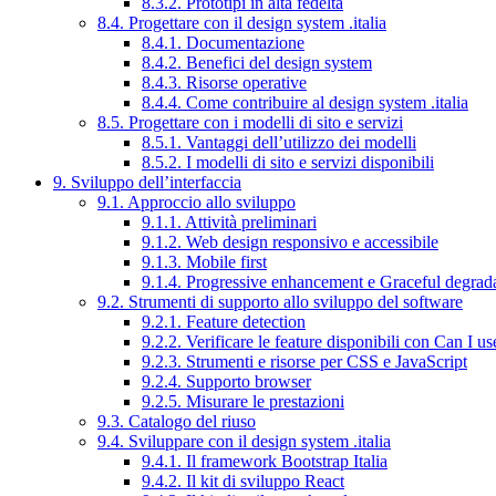
8.3.2. Prototipi in alta fedeltà
8.4. Progettare con il design system .italia
8.4.1. Documentazione
8.4.2. Benefici del design system
8.4.3. Risorse operative
8.4.4. Come contribuire al design system .italia
8.5. Progettare con i modelli di sito e servizi
8.5.1. Vantaggi dell’utilizzo dei modelli
8.5.2. I modelli di sito e servizi disponibili
9. Sviluppo dell’interfaccia
9.1. Approccio allo sviluppo
9.1.1. Attività preliminari
9.1.2. Web design responsivo e accessibile
9.1.3. Mobile first
9.1.4. Progressive enhancement e Graceful degrad
9.2. Strumenti di supporto allo sviluppo del software
9.2.1. Feature detection
9.2.2. Verificare le feature disponibili con Can I us
9.2.3. Strumenti e risorse per CSS e JavaScript
9.2.4. Supporto browser
9.2.5. Misurare le prestazioni
9.3. Catalogo del riuso
9.4. Sviluppare con il design system .italia
9.4.1. Il framework Bootstrap Italia
9.4.2. Il kit di sviluppo React