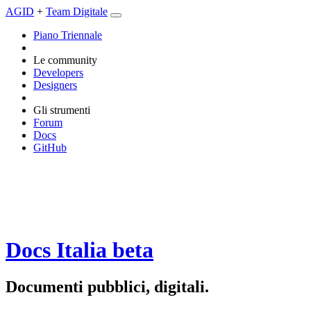
AGID
+
Team Digitale
Piano Triennale
Le community
Developers
Designers
Gli strumenti
Forum
Docs
GitHub
Docs Italia
beta
Documenti pubblici, digitali.