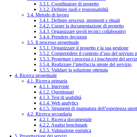
3.3.1. Coordinatore di progetto
3.3.2. Definire ruoli e responsabilità
3.4. Metodo di lavoro
3.4.1. Definire processi, strumenti e rituali
3.4.2. Curare la documentazione di progetto
3.4.3. Organizzare tavoli tecnici collaborativi
3.4.4. Prendere decisioni
3.5. Il processo progettuale
3.5.1. Organizzare il progetto e la sua gestione
3.5.2. Comprendere il contesto d’uso del servizio 
3.5.3. Progettare i processi e i
touchpoint
del servi
3.5.4. Realizzare l’interfaccia utente del servizio
3.5.5. Validare la soluzione ottenuta
4. Ricerca progettuale
4.1. Ricerca primaria
4.1.1. Interviste
4.1.2. Questionari
4.1.3. Test di usabilità
4.1.4. Web analytics
4.1.5. Strumenti di mappatura dell’esperienza uten
4.2. Ricerca secondaria
4.2.1. Ricerca documentale
4.2.2. Analisi benchmark
4.2.3. Valutazione euristica
5. Progettazione dei servizi