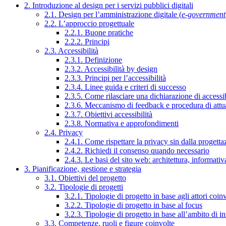
2. Introduzione al design per i servizi pubblici digitali
2.1. Design per l’amministrazione digitale (
e-government
2.2. L’approccio progettuale
2.2.1. Buone pratiche
2.2.2. Principi
2.3. Accessibilità
2.3.1. Definizione
2.3.2. Accessibilità by design
2.3.3. Principi per l’accessibilità
2.3.4. Linee guida e criteri di successo
2.3.5. Come rilasciare una dichiarazione di accessib
2.3.6. Meccanismo di feedback e procedura di attu
2.3.7. Obiettivi accessibilità
2.3.8. Normativa e approfondimenti
2.4. Privacy
2.4.1. Come rispettare la privacy sin dalla progettaz
2.4.2. Richiedi il consenso quando necessario
2.4.3. Le basi del sito web: architettura, informati
3. Pianificazione, gestione e strategia
3.1. Obiettivi del progetto
3.2. Tipologie di progetti
3.2.1. Tipologie di progetto in base agli attori coinv
3.2.2. Tipologie di progetto in base al focus
3.2.3. Tipologie di progetto in base all’ambito di i
3.3. Competenze, ruoli e figure coinvolte