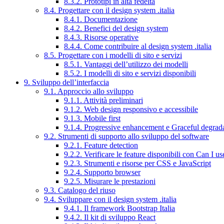
8.3.2. Prototipi in alta fedeltà
8.4. Progettare con il design system .italia
8.4.1. Documentazione
8.4.2. Benefici del design system
8.4.3. Risorse operative
8.4.4. Come contribuire al design system .italia
8.5. Progettare con i modelli di sito e servizi
8.5.1. Vantaggi dell’utilizzo dei modelli
8.5.2. I modelli di sito e servizi disponibili
9. Sviluppo dell’interfaccia
9.1. Approccio allo sviluppo
9.1.1. Attività preliminari
9.1.2. Web design responsivo e accessibile
9.1.3. Mobile first
9.1.4. Progressive enhancement e Graceful degrad
9.2. Strumenti di supporto allo sviluppo del software
9.2.1. Feature detection
9.2.2. Verificare le feature disponibili con Can I us
9.2.3. Strumenti e risorse per CSS e JavaScript
9.2.4. Supporto browser
9.2.5. Misurare le prestazioni
9.3. Catalogo del riuso
9.4. Sviluppare con il design system .italia
9.4.1. Il framework Bootstrap Italia
9.4.2. Il kit di sviluppo React