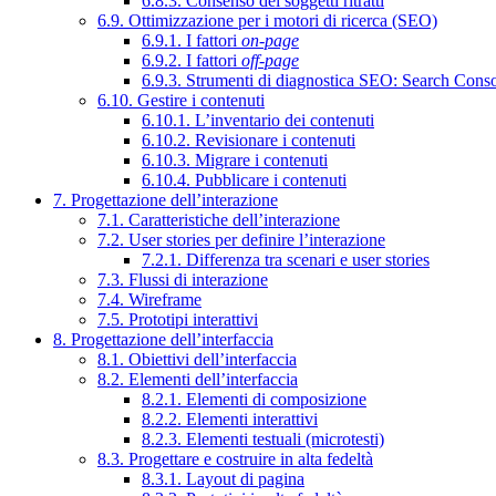
6.8.3. Consenso dei soggetti ritratti
6.9. Ottimizzazione per i motori di ricerca (SEO)
6.9.1. I fattori
on-page
6.9.2. I fattori
off-page
6.9.3. Strumenti di diagnostica SEO: Search Cons
6.10. Gestire i contenuti
6.10.1. L’inventario dei contenuti
6.10.2. Revisionare i contenuti
6.10.3. Migrare i contenuti
6.10.4. Pubblicare i contenuti
7. Progettazione dell’interazione
7.1. Caratteristiche dell’interazione
7.2. User stories per definire l’interazione
7.2.1. Differenza tra scenari e user stories
7.3. Flussi di interazione
7.4. Wireframe
7.5. Prototipi interattivi
8. Progettazione dell’interfaccia
8.1. Obiettivi dell’interfaccia
8.2. Elementi dell’interfaccia
8.2.1. Elementi di composizione
8.2.2. Elementi interattivi
8.2.3. Elementi testuali (microtesti)
8.3. Progettare e costruire in alta fedeltà
8.3.1. Layout di pagina