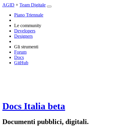
AGID
+
Team Digitale
Piano Triennale
Le community
Developers
Designers
Gli strumenti
Forum
Docs
GitHub
Docs Italia
beta
Documenti pubblici, digitali.