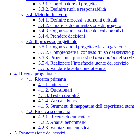
3.3.1. Coordinatore di progetto
3.3.2. Definire ruoli e responsabilità
3.4. Metodo di lavoro
3.4.1. Definire processi, strumenti e rituali
3.4.2. Curare la documentazione di progetto
3.4.3. Organizzare tavoli tecnici collaborativi
3.4.4. Prendere decisioni
3.5. Il processo progettuale
3.5.1. Organizzare il progetto e la sua gestione
3.5.2. Comprendere il contesto d’uso del servizio 
3.5.3. Progettare i processi e i
touchpoint
del servi
3.5.4. Realizzare l’interfaccia utente del servizio
3.5.5. Validare la soluzione ottenuta
4. Ricerca progettuale
4.1. Ricerca primaria
4.1.1. Interviste
4.1.2. Questionari
4.1.3. Test di usabilità
4.1.4. Web analytics
4.1.5. Strumenti di mappatura dell’esperienza uten
4.2. Ricerca secondaria
4.2.1. Ricerca documentale
4.2.2. Analisi benchmark
4.2.3. Valutazione euristica
5. Progettazione dei servizi