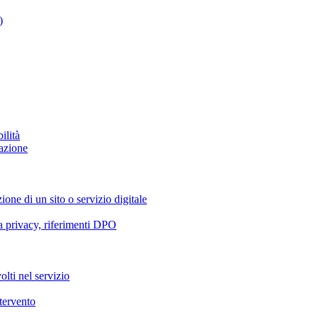
)
ilità
azione
ione di un sito o servizio digitale
va privacy, riferimenti DPO
olti nel servizio
ntervento