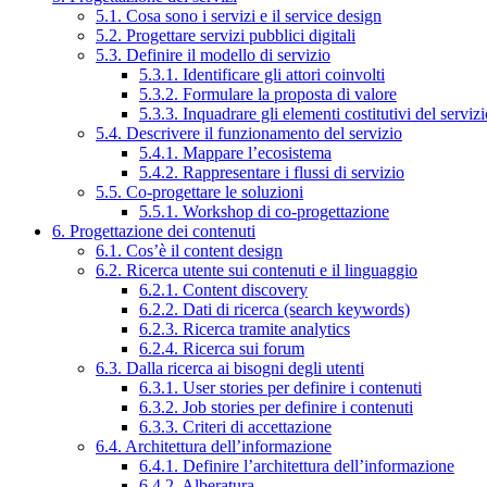
5.1. Cosa sono i servizi e il service design
5.2. Progettare servizi pubblici digitali
5.3. Definire il modello di servizio
5.3.1. Identificare gli attori coinvolti
5.3.2. Formulare la proposta di valore
5.3.3. Inquadrare gli elementi costitutivi del serviz
5.4. Descrivere il funzionamento del servizio
5.4.1. Mappare l’ecosistema
5.4.2. Rappresentare i flussi di servizio
5.5. Co-progettare le soluzioni
5.5.1. Workshop di co-progettazione
6. Progettazione dei contenuti
6.1. Cos’è il content design
6.2. Ricerca utente sui contenuti e il linguaggio
6.2.1. Content discovery
6.2.2. Dati di ricerca (search keywords)
6.2.3. Ricerca tramite analytics
6.2.4. Ricerca sui forum
6.3. Dalla ricerca ai bisogni degli utenti
6.3.1. User stories per definire i contenuti
6.3.2. Job stories per definire i contenuti
6.3.3. Criteri di accettazione
6.4. Architettura dell’informazione
6.4.1. Definire l’architettura dell’informazione
6.4.2. Alberatura