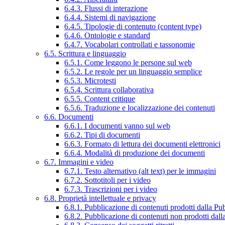
6.4.3. Flussi di interazione
6.4.4. Sistemi di navigazione
6.4.5. Tipologie di contenuto (content type)
6.4.6. Ontologie e standard
6.4.7. Vocabolari controllati e tassonomie
6.5. Scrittura e linguaggio
6.5.1. Come leggono le persone sul web
6.5.2. Le regole per un linguaggio semplice
6.5.3. Microtesti
6.5.4. Scrittura collaborativa
6.5.5. Content critique
6.5.6. Traduzione e localizzazione dei contenuti
6.6. Documenti
6.6.1. I documenti vanno sul web
6.6.2. Tipi di documenti
6.6.3. Formato di lettura dei documenti elettronici
6.6.4. Modalità di produzione dei documenti
6.7. Immagini e video
6.7.1. Testo alternativo (alt text) per le immagini
6.7.2. Sottotitoli per i video
6.7.3. Trascrizioni per i video
6.8. Proprietà intellettuale e privacy
6.8.1. Pubblicazione di contenuti prodotti dalla P
6.8.2. Pubblicazione di contenuti non prodotti dal