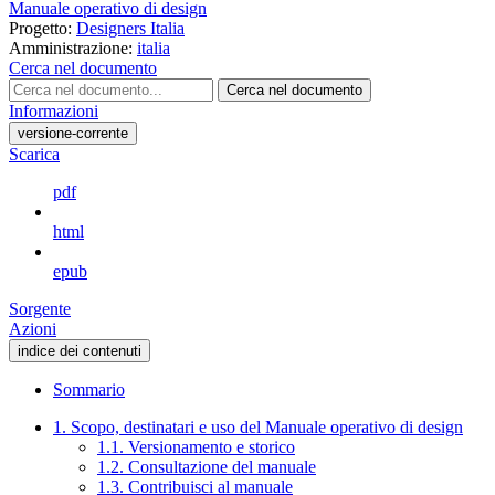
Manuale operativo di design
Progetto:
Designers Italia
Amministrazione:
italia
Cerca nel documento
Cerca nel documento
Informazioni
versione-corrente
Scarica
pdf
html
epub
Sorgente
Azioni
indice dei contenuti
Sommario
1. Scopo, destinatari e uso del Manuale operativo di design
1.1. Versionamento e storico
1.2. Consultazione del manuale
1.3. Contribuisci al manuale