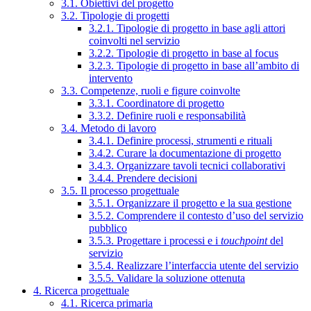
3.1. Obiettivi del progetto
3.2. Tipologie di progetti
3.2.1. Tipologie di progetto in base agli attori
coinvolti nel servizio
3.2.2. Tipologie di progetto in base al focus
3.2.3. Tipologie di progetto in base all’ambito di
intervento
3.3. Competenze, ruoli e figure coinvolte
3.3.1. Coordinatore di progetto
3.3.2. Definire ruoli e responsabilità
3.4. Metodo di lavoro
3.4.1. Definire processi, strumenti e rituali
3.4.2. Curare la documentazione di progetto
3.4.3. Organizzare tavoli tecnici collaborativi
3.4.4. Prendere decisioni
3.5. Il processo progettuale
3.5.1. Organizzare il progetto e la sua gestione
3.5.2. Comprendere il contesto d’uso del servizio
pubblico
3.5.3. Progettare i processi e i
touchpoint
del
servizio
3.5.4. Realizzare l’interfaccia utente del servizio
3.5.5. Validare la soluzione ottenuta
4. Ricerca progettuale
4.1. Ricerca primaria