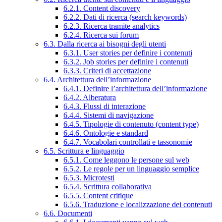
6.2.1. Content discovery
6.2.2. Dati di ricerca (search keywords)
6.2.3. Ricerca tramite analytics
6.2.4. Ricerca sui forum
6.3. Dalla ricerca ai bisogni degli utenti
6.3.1. User stories per definire i contenuti
6.3.2. Job stories per definire i contenuti
6.3.3. Criteri di accettazione
6.4. Architettura dell’informazione
6.4.1. Definire l’architettura dell’informazione
6.4.2. Alberatura
6.4.3. Flussi di interazione
6.4.4. Sistemi di navigazione
6.4.5. Tipologie di contenuto (content type)
6.4.6. Ontologie e standard
6.4.7. Vocabolari controllati e tassonomie
6.5. Scrittura e linguaggio
6.5.1. Come leggono le persone sul web
6.5.2. Le regole per un linguaggio semplice
6.5.3. Microtesti
6.5.4. Scrittura collaborativa
6.5.5. Content critique
6.5.6. Traduzione e localizzazione dei contenuti
6.6. Documenti