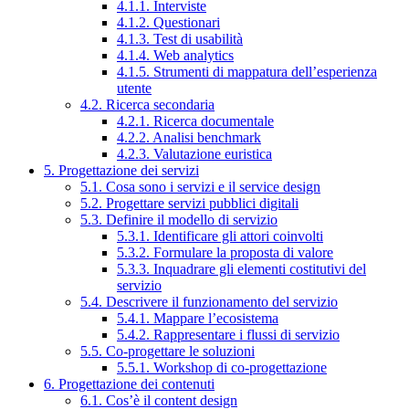
4.1.1. Interviste
4.1.2. Questionari
4.1.3. Test di usabilità
4.1.4. Web analytics
4.1.5. Strumenti di mappatura dell’esperienza
utente
4.2. Ricerca secondaria
4.2.1. Ricerca documentale
4.2.2. Analisi benchmark
4.2.3. Valutazione euristica
5. Progettazione dei servizi
5.1. Cosa sono i servizi e il service design
5.2. Progettare servizi pubblici digitali
5.3. Definire il modello di servizio
5.3.1. Identificare gli attori coinvolti
5.3.2. Formulare la proposta di valore
5.3.3. Inquadrare gli elementi costitutivi del
servizio
5.4. Descrivere il funzionamento del servizio
5.4.1. Mappare l’ecosistema
5.4.2. Rappresentare i flussi di servizio
5.5. Co-progettare le soluzioni
5.5.1. Workshop di co-progettazione
6. Progettazione dei contenuti
6.1. Cos’è il content design