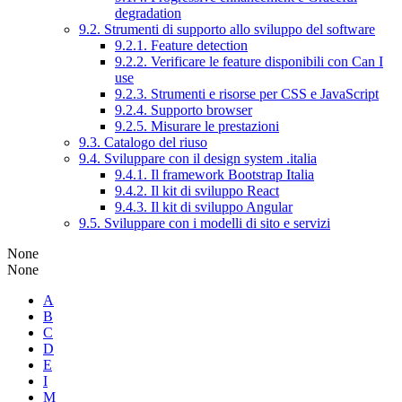
degradation
9.2. Strumenti di supporto allo sviluppo del software
9.2.1. Feature detection
9.2.2. Verificare le feature disponibili con Can I
use
9.2.3. Strumenti e risorse per CSS e JavaScript
9.2.4. Supporto browser
9.2.5. Misurare le prestazioni
9.3. Catalogo del riuso
9.4. Sviluppare con il design system .italia
9.4.1. Il framework Bootstrap Italia
9.4.2. Il kit di sviluppo React
9.4.3. Il kit di sviluppo Angular
9.5. Sviluppare con i modelli di sito e servizi
None
None
A
B
C
D
E
I
M