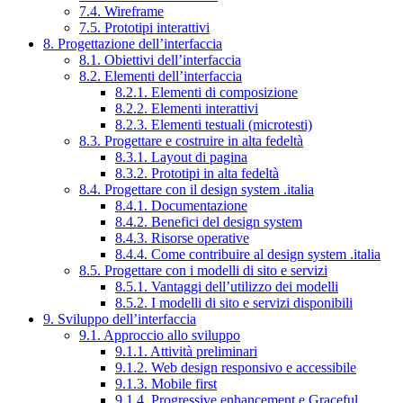
7.4. Wireframe
7.5. Prototipi interattivi
8. Progettazione dell’interfaccia
8.1. Obiettivi dell’interfaccia
8.2. Elementi dell’interfaccia
8.2.1. Elementi di composizione
8.2.2. Elementi interattivi
8.2.3. Elementi testuali (microtesti)
8.3. Progettare e costruire in alta fedeltà
8.3.1. Layout di pagina
8.3.2. Prototipi in alta fedeltà
8.4. Progettare con il design system .italia
8.4.1. Documentazione
8.4.2. Benefici del design system
8.4.3. Risorse operative
8.4.4. Come contribuire al design system .italia
8.5. Progettare con i modelli di sito e servizi
8.5.1. Vantaggi dell’utilizzo dei modelli
8.5.2. I modelli di sito e servizi disponibili
9. Sviluppo dell’interfaccia
9.1. Approccio allo sviluppo
9.1.1. Attività preliminari
9.1.2. Web design responsivo e accessibile
9.1.3. Mobile first
9.1.4. Progressive enhancement e Graceful