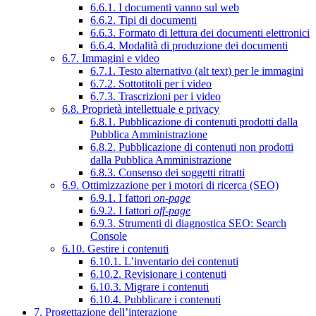
6.6.1. I documenti vanno sul web
6.6.2. Tipi di documenti
6.6.3. Formato di lettura dei documenti elettronici
6.6.4. Modalità di produzione dei documenti
6.7. Immagini e video
6.7.1. Testo alternativo (alt text) per le immagini
6.7.2. Sottotitoli per i video
6.7.3. Trascrizioni per i video
6.8. Proprietà intellettuale e privacy
6.8.1. Pubblicazione di contenuti prodotti dalla
Pubblica Amministrazione
6.8.2. Pubblicazione di contenuti non prodotti
dalla Pubblica Amministrazione
6.8.3. Consenso dei soggetti ritratti
6.9. Ottimizzazione per i motori di ricerca (SEO)
6.9.1. I fattori
on-page
6.9.2. I fattori
off-page
6.9.3. Strumenti di diagnostica SEO: Search
Console
6.10. Gestire i contenuti
6.10.1. L’inventario dei contenuti
6.10.2. Revisionare i contenuti
6.10.3. Migrare i contenuti
6.10.4. Pubblicare i contenuti
7. Progettazione dell’interazione