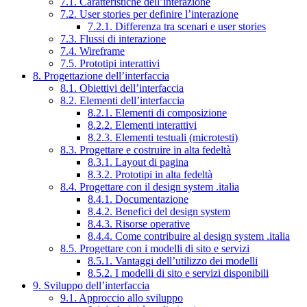
7.1. Caratteristiche dell’interazione
7.2. User stories per definire l’interazione
7.2.1. Differenza tra scenari e user stories
7.3. Flussi di interazione
7.4. Wireframe
7.5. Prototipi interattivi
8. Progettazione dell’interfaccia
8.1. Obiettivi dell’interfaccia
8.2. Elementi dell’interfaccia
8.2.1. Elementi di composizione
8.2.2. Elementi interattivi
8.2.3. Elementi testuali (microtesti)
8.3. Progettare e costruire in alta fedeltà
8.3.1. Layout di pagina
8.3.2. Prototipi in alta fedeltà
8.4. Progettare con il design system .italia
8.4.1. Documentazione
8.4.2. Benefici del design system
8.4.3. Risorse operative
8.4.4. Come contribuire al design system .italia
8.5. Progettare con i modelli di sito e servizi
8.5.1. Vantaggi dell’utilizzo dei modelli
8.5.2. I modelli di sito e servizi disponibili
9. Sviluppo dell’interfaccia
9.1. Approccio allo sviluppo