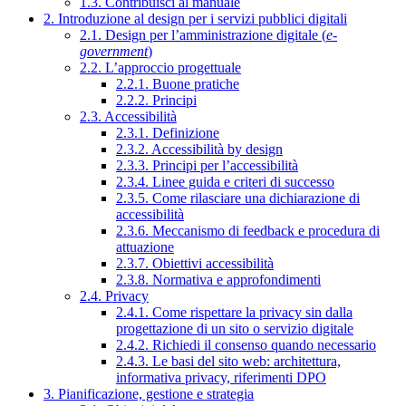
1.3. Contribuisci al manuale
2. Introduzione al design per i servizi pubblici digitali
2.1. Design per l’amministrazione digitale (
e-
government
)
2.2. L’approccio progettuale
2.2.1. Buone pratiche
2.2.2. Principi
2.3. Accessibilità
2.3.1. Definizione
2.3.2. Accessibilità by design
2.3.3. Principi per l’accessibilità
2.3.4. Linee guida e criteri di successo
2.3.5. Come rilasciare una dichiarazione di
accessibilità
2.3.6. Meccanismo di feedback e procedura di
attuazione
2.3.7. Obiettivi accessibilità
2.3.8. Normativa e approfondimenti
2.4. Privacy
2.4.1. Come rispettare la privacy sin dalla
progettazione di un sito o servizio digitale
2.4.2. Richiedi il consenso quando necessario
2.4.3. Le basi del sito web: architettura,
informativa privacy, riferimenti DPO
3. Pianificazione, gestione e strategia