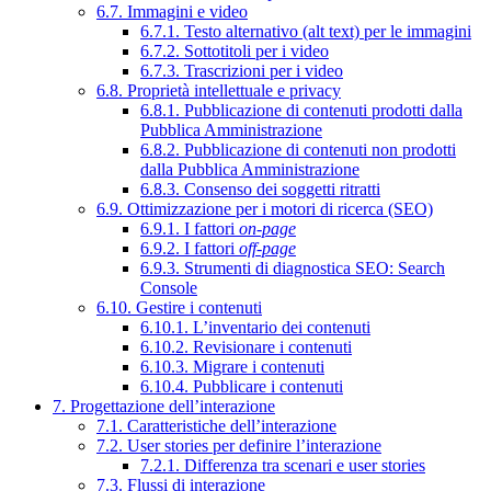
6.7. Immagini e video
6.7.1. Testo alternativo (alt text) per le immagini
6.7.2. Sottotitoli per i video
6.7.3. Trascrizioni per i video
6.8. Proprietà intellettuale e privacy
6.8.1. Pubblicazione di contenuti prodotti dalla
Pubblica Amministrazione
6.8.2. Pubblicazione di contenuti non prodotti
dalla Pubblica Amministrazione
6.8.3. Consenso dei soggetti ritratti
6.9. Ottimizzazione per i motori di ricerca (SEO)
6.9.1. I fattori
on-page
6.9.2. I fattori
off-page
6.9.3. Strumenti di diagnostica SEO: Search
Console
6.10. Gestire i contenuti
6.10.1. L’inventario dei contenuti
6.10.2. Revisionare i contenuti
6.10.3. Migrare i contenuti
6.10.4. Pubblicare i contenuti
7. Progettazione dell’interazione
7.1. Caratteristiche dell’interazione
7.2. User stories per definire l’interazione
7.2.1. Differenza tra scenari e user stories
7.3. Flussi di interazione