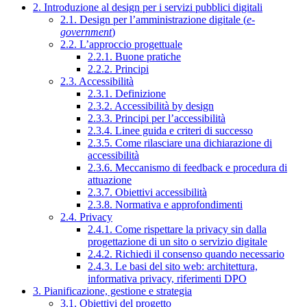
2. Introduzione al design per i servizi pubblici digitali
2.1. Design per l’amministrazione digitale (
e-
government
)
2.2. L’approccio progettuale
2.2.1. Buone pratiche
2.2.2. Principi
2.3. Accessibilità
2.3.1. Definizione
2.3.2. Accessibilità by design
2.3.3. Principi per l’accessibilità
2.3.4. Linee guida e criteri di successo
2.3.5. Come rilasciare una dichiarazione di
accessibilità
2.3.6. Meccanismo di feedback e procedura di
attuazione
2.3.7. Obiettivi accessibilità
2.3.8. Normativa e approfondimenti
2.4. Privacy
2.4.1. Come rispettare la privacy sin dalla
progettazione di un sito o servizio digitale
2.4.2. Richiedi il consenso quando necessario
2.4.3. Le basi del sito web: architettura,
informativa privacy, riferimenti DPO
3. Pianificazione, gestione e strategia
3.1. Obiettivi del progetto