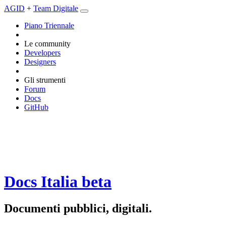
AGID
+
Team Digitale
Piano Triennale
Le community
Developers
Designers
Gli strumenti
Forum
Docs
GitHub
Docs Italia
beta
Documenti pubblici, digitali.