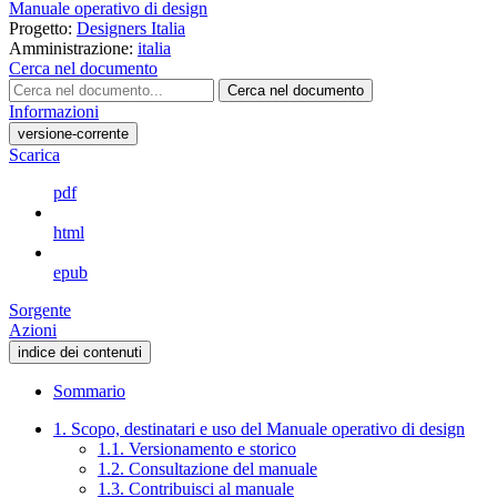
Manuale operativo di design
Progetto:
Designers Italia
Amministrazione:
italia
Cerca nel documento
Cerca nel documento
Informazioni
versione-corrente
Scarica
pdf
html
epub
Sorgente
Azioni
indice dei contenuti
Sommario
1. Scopo, destinatari e uso del Manuale operativo di design
1.1. Versionamento e storico
1.2. Consultazione del manuale
1.3. Contribuisci al manuale