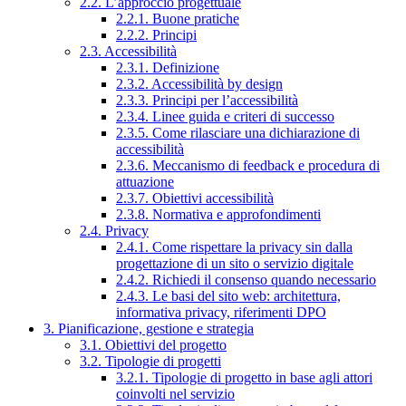
2.2. L’approccio progettuale
2.2.1. Buone pratiche
2.2.2. Principi
2.3. Accessibilità
2.3.1. Definizione
2.3.2. Accessibilità by design
2.3.3. Principi per l’accessibilità
2.3.4. Linee guida e criteri di successo
2.3.5. Come rilasciare una dichiarazione di
accessibilità
2.3.6. Meccanismo di feedback e procedura di
attuazione
2.3.7. Obiettivi accessibilità
2.3.8. Normativa e approfondimenti
2.4. Privacy
2.4.1. Come rispettare la privacy sin dalla
progettazione di un sito o servizio digitale
2.4.2. Richiedi il consenso quando necessario
2.4.3. Le basi del sito web: architettura,
informativa privacy, riferimenti DPO
3. Pianificazione, gestione e strategia
3.1. Obiettivi del progetto
3.2. Tipologie di progetti
3.2.1. Tipologie di progetto in base agli attori
coinvolti nel servizio