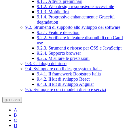
9.1.1. Attività preliminari
9.1.2. Web design responsivo e accessibile
9.1.3. Mobile first
9.1.4. Progressive enhancement e Graceful
degradation
9.2. Strumenti di supporto allo sviluppo del software
9.2.1. Feature detection
9.2.2. Verificare le feature disponibili con Can I
use
9.2.3. Strumenti e risorse per CSS e JavaScript
9.2.4. Supporto browser
9.2.5. Misurare le prestazioni
9.3. Catalogo del riuso
9.4. Sviluppare con il design system .italia
9.4.1. Il framework Bootstrap Italia
9.4.2. Il kit di sviluppo React
9.4.3. Il kit di sviluppo Angular
9.5. Sviluppare con i modelli di sito e servizi
glossario
A
B
C
D