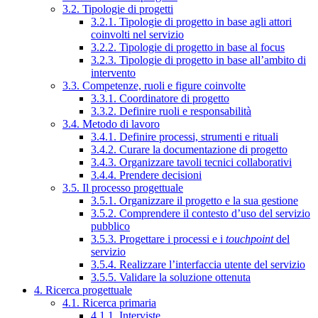
3.2. Tipologie di progetti
3.2.1. Tipologie di progetto in base agli attori
coinvolti nel servizio
3.2.2. Tipologie di progetto in base al focus
3.2.3. Tipologie di progetto in base all’ambito di
intervento
3.3. Competenze, ruoli e figure coinvolte
3.3.1. Coordinatore di progetto
3.3.2. Definire ruoli e responsabilità
3.4. Metodo di lavoro
3.4.1. Definire processi, strumenti e rituali
3.4.2. Curare la documentazione di progetto
3.4.3. Organizzare tavoli tecnici collaborativi
3.4.4. Prendere decisioni
3.5. Il processo progettuale
3.5.1. Organizzare il progetto e la sua gestione
3.5.2. Comprendere il contesto d’uso del servizio
pubblico
3.5.3. Progettare i processi e i
touchpoint
del
servizio
3.5.4. Realizzare l’interfaccia utente del servizio
3.5.5. Validare la soluzione ottenuta
4. Ricerca progettuale
4.1. Ricerca primaria
4.1.1. Interviste