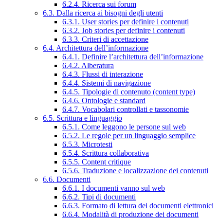
6.2.4. Ricerca sui forum
6.3. Dalla ricerca ai bisogni degli utenti
6.3.1. User stories per definire i contenuti
6.3.2. Job stories per definire i contenuti
6.3.3. Criteri di accettazione
6.4. Architettura dell’informazione
6.4.1. Definire l’architettura dell’informazione
6.4.2. Alberatura
6.4.3. Flussi di interazione
6.4.4. Sistemi di navigazione
6.4.5. Tipologie di contenuto (content type)
6.4.6. Ontologie e standard
6.4.7. Vocabolari controllati e tassonomie
6.5. Scrittura e linguaggio
6.5.1. Come leggono le persone sul web
6.5.2. Le regole per un linguaggio semplice
6.5.3. Microtesti
6.5.4. Scrittura collaborativa
6.5.5. Content critique
6.5.6. Traduzione e localizzazione dei contenuti
6.6. Documenti
6.6.1. I documenti vanno sul web
6.6.2. Tipi di documenti
6.6.3. Formato di lettura dei documenti elettronici
6.6.4. Modalità di produzione dei documenti