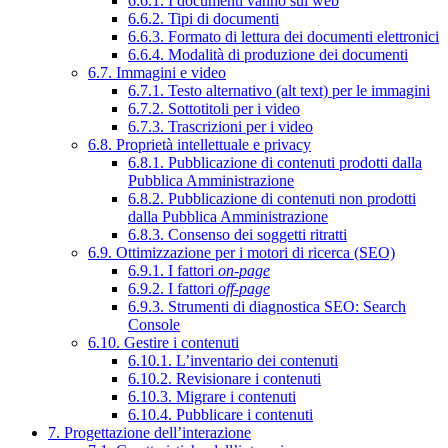
6.6.1. I documenti vanno sul web
6.6.2. Tipi di documenti
6.6.3. Formato di lettura dei documenti elettronici
6.6.4. Modalità di produzione dei documenti
6.7. Immagini e video
6.7.1. Testo alternativo (alt text) per le immagini
6.7.2. Sottotitoli per i video
6.7.3. Trascrizioni per i video
6.8. Proprietà intellettuale e privacy
6.8.1. Pubblicazione di contenuti prodotti dalla
Pubblica Amministrazione
6.8.2. Pubblicazione di contenuti non prodotti
dalla Pubblica Amministrazione
6.8.3. Consenso dei soggetti ritratti
6.9. Ottimizzazione per i motori di ricerca (SEO)
6.9.1. I fattori
on-page
6.9.2. I fattori
off-page
6.9.3. Strumenti di diagnostica SEO: Search
Console
6.10. Gestire i contenuti
6.10.1. L’inventario dei contenuti
6.10.2. Revisionare i contenuti
6.10.3. Migrare i contenuti
6.10.4. Pubblicare i contenuti
7. Progettazione dell’interazione