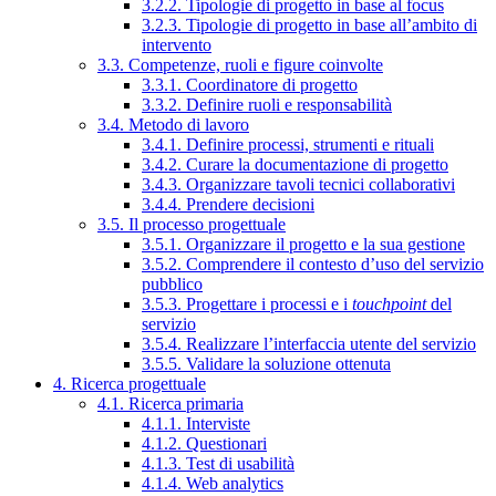
3.2.2. Tipologie di progetto in base al focus
3.2.3. Tipologie di progetto in base all’ambito di
intervento
3.3. Competenze, ruoli e figure coinvolte
3.3.1. Coordinatore di progetto
3.3.2. Definire ruoli e responsabilità
3.4. Metodo di lavoro
3.4.1. Definire processi, strumenti e rituali
3.4.2. Curare la documentazione di progetto
3.4.3. Organizzare tavoli tecnici collaborativi
3.4.4. Prendere decisioni
3.5. Il processo progettuale
3.5.1. Organizzare il progetto e la sua gestione
3.5.2. Comprendere il contesto d’uso del servizio
pubblico
3.5.3. Progettare i processi e i
touchpoint
del
servizio
3.5.4. Realizzare l’interfaccia utente del servizio
3.5.5. Validare la soluzione ottenuta
4. Ricerca progettuale
4.1. Ricerca primaria
4.1.1. Interviste
4.1.2. Questionari
4.1.3. Test di usabilità
4.1.4. Web analytics