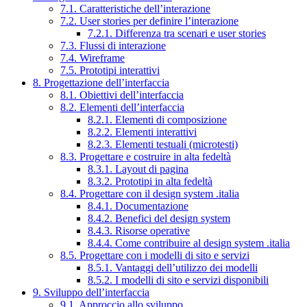
7.1. Caratteristiche dell’interazione
7.2. User stories per definire l’interazione
7.2.1. Differenza tra scenari e user stories
7.3. Flussi di interazione
7.4. Wireframe
7.5. Prototipi interattivi
8. Progettazione dell’interfaccia
8.1. Obiettivi dell’interfaccia
8.2. Elementi dell’interfaccia
8.2.1. Elementi di composizione
8.2.2. Elementi interattivi
8.2.3. Elementi testuali (microtesti)
8.3. Progettare e costruire in alta fedeltà
8.3.1. Layout di pagina
8.3.2. Prototipi in alta fedeltà
8.4. Progettare con il design system .italia
8.4.1. Documentazione
8.4.2. Benefici del design system
8.4.3. Risorse operative
8.4.4. Come contribuire al design system .italia
8.5. Progettare con i modelli di sito e servizi
8.5.1. Vantaggi dell’utilizzo dei modelli
8.5.2. I modelli di sito e servizi disponibili
9. Sviluppo dell’interfaccia
9.1. Approccio allo sviluppo