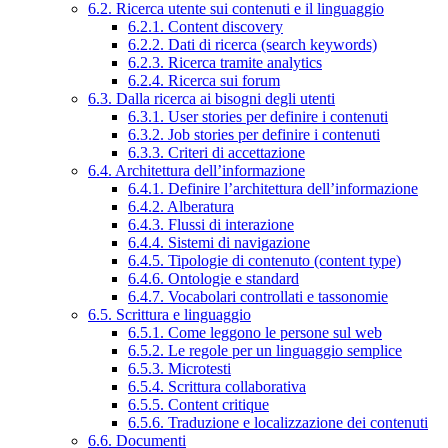
6.2. Ricerca utente sui contenuti e il linguaggio
6.2.1. Content discovery
6.2.2. Dati di ricerca (search keywords)
6.2.3. Ricerca tramite analytics
6.2.4. Ricerca sui forum
6.3. Dalla ricerca ai bisogni degli utenti
6.3.1. User stories per definire i contenuti
6.3.2. Job stories per definire i contenuti
6.3.3. Criteri di accettazione
6.4. Architettura dell’informazione
6.4.1. Definire l’architettura dell’informazione
6.4.2. Alberatura
6.4.3. Flussi di interazione
6.4.4. Sistemi di navigazione
6.4.5. Tipologie di contenuto (content type)
6.4.6. Ontologie e standard
6.4.7. Vocabolari controllati e tassonomie
6.5. Scrittura e linguaggio
6.5.1. Come leggono le persone sul web
6.5.2. Le regole per un linguaggio semplice
6.5.3. Microtesti
6.5.4. Scrittura collaborativa
6.5.5. Content critique
6.5.6. Traduzione e localizzazione dei contenuti
6.6. Documenti