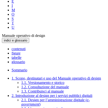
E
I
M
O
S
T
U
Manuale operativo di design
indici e glossario
contenuti
figure
tabelle
glossario
Sommario
1. Scopo, destinatari e uso del Manuale operativo di design
1.1. Versionamento e storico
1.2. Consultazione del manuale
1.3. Contribuisci al manuale
2. Introduzione al design per i servizi pubblici digitali
2.1. Design per l’amministrazione digitale (
e-
government
)