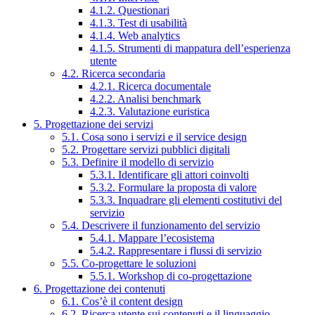
4.1.2. Questionari
4.1.3. Test di usabilità
4.1.4. Web analytics
4.1.5. Strumenti di mappatura dell’esperienza
utente
4.2. Ricerca secondaria
4.2.1. Ricerca documentale
4.2.2. Analisi benchmark
4.2.3. Valutazione euristica
5. Progettazione dei servizi
5.1. Cosa sono i servizi e il service design
5.2. Progettare servizi pubblici digitali
5.3. Definire il modello di servizio
5.3.1. Identificare gli attori coinvolti
5.3.2. Formulare la proposta di valore
5.3.3. Inquadrare gli elementi costitutivi del
servizio
5.4. Descrivere il funzionamento del servizio
5.4.1. Mappare l’ecosistema
5.4.2. Rappresentare i flussi di servizio
5.5. Co-progettare le soluzioni
5.5.1. Workshop di co-progettazione
6. Progettazione dei contenuti
6.1. Cos’è il content design
6.2. Ricerca utente sui contenuti e il linguaggio