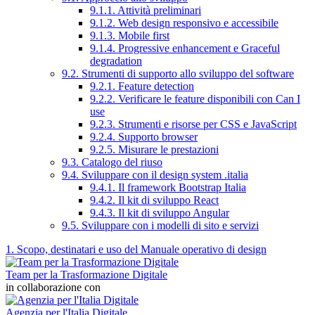
9.1.1. Attività preliminari
9.1.2. Web design responsivo e accessibile
9.1.3. Mobile first
9.1.4. Progressive enhancement e Graceful
degradation
9.2. Strumenti di supporto allo sviluppo del software
9.2.1. Feature detection
9.2.2. Verificare le feature disponibili con Can I
use
9.2.3. Strumenti e risorse per CSS e JavaScript
9.2.4. Supporto browser
9.2.5. Misurare le prestazioni
9.3. Catalogo del riuso
9.4. Sviluppare con il design system .italia
9.4.1. Il framework Bootstrap Italia
9.4.2. Il kit di sviluppo React
9.4.3. Il kit di sviluppo Angular
9.5. Sviluppare con i modelli di sito e servizi
1. Scopo, destinatari e uso del Manuale operativo di design
Team per la Trasformazione Digitale
in collaborazione con
Agenzia per l'Italia Digitale