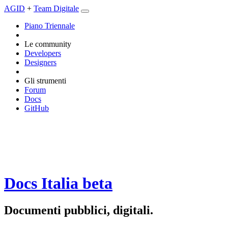
AGID
+
Team Digitale
Piano Triennale
Le community
Developers
Designers
Gli strumenti
Forum
Docs
GitHub
Docs Italia
beta
Documenti pubblici, digitali.