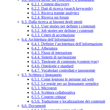
6.2.1. Content discovery
6.2.2. Dati di ricerca (search keywords)
6.2.3. Ricerca tramite analytics
6.2.4. Ricerca sui forum
6.3. Dalla ricerca ai bisogni degli utenti
6.3.1. User stories per definire i contenuti
6.3.2. Job stories per definire i contenuti
6.3.3. Criteri di accettazione
6.4. Architettura dell’informazione
6.4.1. Definire l’architettura dell’informazione
6.4.2. Alberatura
6.4.3. Flussi di interazione
6.4.4. Sistemi di navigazione
6.4.5. Tipologie di contenuto (content type)
6.4.6. Ontologie e standard
6.4.7. Vocabolari controllati e tassonomie
6.5. Scrittura e linguaggio
6.5.1. Come leggono le persone sul web
6.5.2. Le regole per un linguaggio semplice
6.5.3. Microtesti
6.5.4. Scrittura collaborativa
6.5.5. Content critique
6.5.6. Traduzione e localizzazione dei contenuti
6.6. Documenti