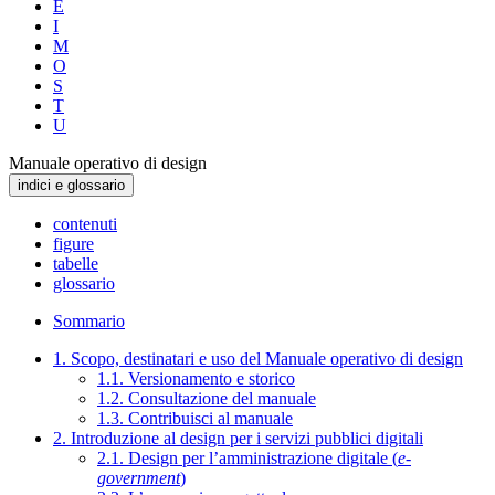
E
I
M
O
S
T
U
Manuale operativo di design
indici e glossario
contenuti
figure
tabelle
glossario
Sommario
1. Scopo, destinatari e uso del Manuale operativo di design
1.1. Versionamento e storico
1.2. Consultazione del manuale
1.3. Contribuisci al manuale
2. Introduzione al design per i servizi pubblici digitali
2.1. Design per l’amministrazione digitale (
e-
government
)