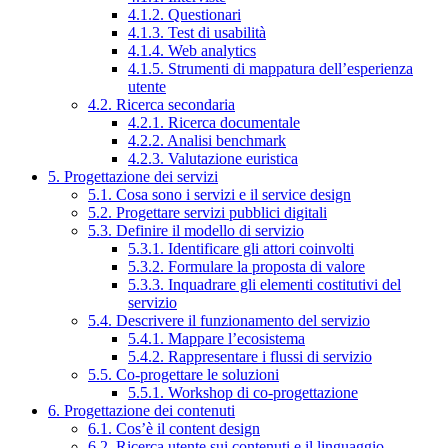
4.1.2. Questionari
4.1.3. Test di usabilità
4.1.4. Web analytics
4.1.5. Strumenti di mappatura dell’esperienza
utente
4.2. Ricerca secondaria
4.2.1. Ricerca documentale
4.2.2. Analisi benchmark
4.2.3. Valutazione euristica
5. Progettazione dei servizi
5.1. Cosa sono i servizi e il service design
5.2. Progettare servizi pubblici digitali
5.3. Definire il modello di servizio
5.3.1. Identificare gli attori coinvolti
5.3.2. Formulare la proposta di valore
5.3.3. Inquadrare gli elementi costitutivi del
servizio
5.4. Descrivere il funzionamento del servizio
5.4.1. Mappare l’ecosistema
5.4.2. Rappresentare i flussi di servizio
5.5. Co-progettare le soluzioni
5.5.1. Workshop di co-progettazione
6. Progettazione dei contenuti
6.1. Cos’è il content design
6.2. Ricerca utente sui contenuti e il linguaggio