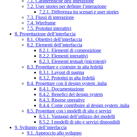
7.1. Caratteristiche dell’interazione
7.2. User stories per definire l’interazione
7.2.1. Differenza tra scenari e user stories
7.3. Flussi di interazione
7.4. Wireframe
7.5. Prototipi interattivi
8. Progettazione dell’interfaccia
8.1. Obiettivi dell’interfaccia
8.2. Elementi dell’interfaccia
8.2.1. Elementi di composizione
8.2.2. Elementi interattivi
8.2.3. Elementi testuali (microtesti)
8.3. Progettare e costruire in alta fedeltà
8.3.1. Layout di pagina
8.3.2. Prototipi in alta fedeltà
8.4. Progettare con il design system .italia
8.4.1. Documentazione
8.4.2. Benefici del design system
8.4.3. Risorse operative
8.4.4. Come contribuire al design system .italia
8.5. Progettare con i modelli di sito e servizi
8.5.1. Vantaggi dell’utilizzo dei modelli
8.5.2. I modelli di sito e servizi disponibili
9. Sviluppo dell’interfaccia
9.1. Approccio allo sviluppo