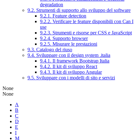
degradation
9.2. Strumenti di supporto allo sviluppo del software
9.2.1. Feature detection
9.2.2. Verificare le feature disponibili con Can I
use
9.2.3. Strumenti e risorse per CSS e JavaScript
9.2.4. Supporto browser
9.2.5. Misurare le prestazioni
9.3. Catalogo del riuso
9.4. Sviluppare con il design system .italia
9.4.1. Il framework Bootstrap Italia
9.4.2. Il kit di sviluppo React
9.4.3. Il kit di sviluppo Angular
9.5. Sviluppare con i modelli di sito e servizi
None
None
A
B
C
D
E
I
M