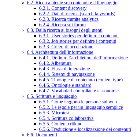
6.2. Ricerca utente sui contenuti e il linguaggio
6.2.1. Content discovery
6.2.2. Dati di ricerca (search keywords)
6.2.3. Ricerca tramite analytics
6.2.4. Ricerca sui forum
6.3. Dalla ricerca ai bisogni degli utenti
6.3.1. User stories per definire i contenuti
6.3.2. Job stories per definire i contenuti
6.3.3. Criteri di accettazione
6.4. Architettura dell’informazione
6.4.1. Definire l’architettura dell’informazione
6.4.2. Alberatura
6.4.3. Flussi di interazione
6.4.4. Sistemi di navigazione
6.4.5. Tipologie di contenuto (content type)
6.4.6. Ontologie e standard
6.4.7. Vocabolari controllati e tassonomie
6.5. Scrittura e linguaggio
6.5.1. Come leggono le persone sul web
6.5.2. Le regole per un linguaggio semplice
6.5.3. Microtesti
6.5.4. Scrittura collaborativa
6.5.5. Content critique
6.5.6. Traduzione e localizzazione dei contenuti
6.6. Documenti