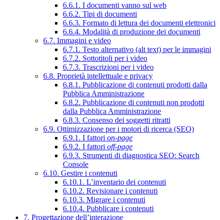
6.6.1. I documenti vanno sul web
6.6.2. Tipi di documenti
6.6.3. Formato di lettura dei documenti elettronici
6.6.4. Modalità di produzione dei documenti
6.7. Immagini e video
6.7.1. Testo alternativo (alt text) per le immagini
6.7.2. Sottotitoli per i video
6.7.3. Trascrizioni per i video
6.8. Proprietà intellettuale e privacy
6.8.1. Pubblicazione di contenuti prodotti dalla
Pubblica Amministrazione
6.8.2. Pubblicazione di contenuti non prodotti
dalla Pubblica Amministrazione
6.8.3. Consenso dei soggetti ritratti
6.9. Ottimizzazione per i motori di ricerca (SEO)
6.9.1. I fattori
on-page
6.9.2. I fattori
off-page
6.9.3. Strumenti di diagnostica SEO: Search
Console
6.10. Gestire i contenuti
6.10.1. L’inventario dei contenuti
6.10.2. Revisionare i contenuti
6.10.3. Migrare i contenuti
6.10.4. Pubblicare i contenuti
7. Progettazione dell’interazione