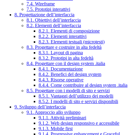
7.4. Wireframe
7.5. Prototipi interattivi
8. Progettazione dell’interfaccia
8.1. Obiettivi dell’interfaccia
8.2. Elementi dell’interfaccia
8.2.1. Elementi di composizione
8.2.2. Elementi interattivi
8.2.3. Elementi testuali (microtesti)
8.3. Progettare e costruire in alta fedeltà
8.3.1. Layout di pagina
8.3.2. Prototipi in alta fedeltà
8.4. Progettare con il design system .italia
8.4.1. Documentazione
8.4.2. Benefici del design system
8.4.3. Risorse operative
8.4.4. Come contribuire al design system .italia
8.5. Progettare con i modelli di sito e servizi
8.5.1. Vantaggi dell’utilizzo dei modelli
8.5.2. I modelli di sito e servizi disponibili
9. Sviluppo dell’interfaccia
9.1. Approccio allo sviluppo
9.1.1. Attività preliminari
9.1.2. Web design responsivo e accessibile
9.1.3. Mobile first
9.1.4. Progressive enhancement e Graceful