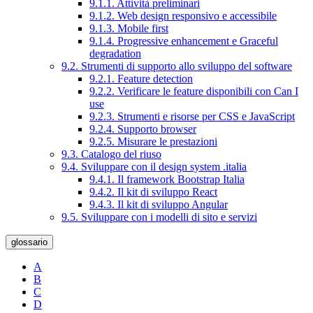
9.1.1. Attività preliminari
9.1.2. Web design responsivo e accessibile
9.1.3. Mobile first
9.1.4. Progressive enhancement e Graceful
degradation
9.2. Strumenti di supporto allo sviluppo del software
9.2.1. Feature detection
9.2.2. Verificare le feature disponibili con Can I
use
9.2.3. Strumenti e risorse per CSS e JavaScript
9.2.4. Supporto browser
9.2.5. Misurare le prestazioni
9.3. Catalogo del riuso
9.4. Sviluppare con il design system .italia
9.4.1. Il framework Bootstrap Italia
9.4.2. Il kit di sviluppo React
9.4.3. Il kit di sviluppo Angular
9.5. Sviluppare con i modelli di sito e servizi
glossario
A
B
C
D