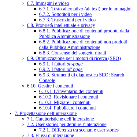
6.7. Immagini e video
6.7.1. Testo alternativo (alt text) per le immagini
6.7.2. Sottotitoli per i video
6.7.3. Trascrizioni per i video
6.8. Proprietà intellettuale e privacy
6.8.1. Pubblicazione di contenuti prodotti dalla
Pubblica Amministrazione
6.8.2. Pubblicazione di contenuti non prodotti
dalla Pubblica Amministrazione
6.8.3. Consenso dei soggetti ritratti
6.9. Ottimizzazione per i motori di ricerca (SEO)
6.9.1. I fattori
on-page
6.9.2. I fattori
off-page
6.9.3. Strumenti di diagnostica SEO: Search
Console
6.10. Gestire i contenuti
6.10.1. L’inventario dei contenuti
6.10.2. Revisionare i contenuti
6.10.3. Migrare i contenuti
6.10.4. Pubblicare i contenuti
7. Progettazione dell’interazione
7.1. Caratteristiche dell’interazione
7.2. User stories per definire l’interazione
7.2.1. Differenza tra scenari e user stories
7.3. Flussi di interazione