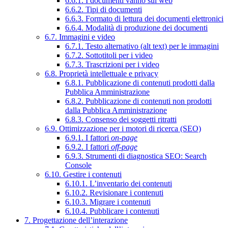
6.6.1. I documenti vanno sul web
6.6.2. Tipi di documenti
6.6.3. Formato di lettura dei documenti elettronici
6.6.4. Modalità di produzione dei documenti
6.7. Immagini e video
6.7.1. Testo alternativo (alt text) per le immagini
6.7.2. Sottotitoli per i video
6.7.3. Trascrizioni per i video
6.8. Proprietà intellettuale e privacy
6.8.1. Pubblicazione di contenuti prodotti dalla
Pubblica Amministrazione
6.8.2. Pubblicazione di contenuti non prodotti
dalla Pubblica Amministrazione
6.8.3. Consenso dei soggetti ritratti
6.9. Ottimizzazione per i motori di ricerca (SEO)
6.9.1. I fattori
on-page
6.9.2. I fattori
off-page
6.9.3. Strumenti di diagnostica SEO: Search
Console
6.10. Gestire i contenuti
6.10.1. L’inventario dei contenuti
6.10.2. Revisionare i contenuti
6.10.3. Migrare i contenuti
6.10.4. Pubblicare i contenuti
7. Progettazione dell’interazione