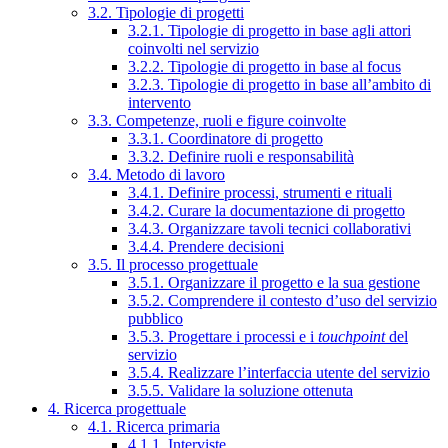
3.2. Tipologie di progetti
3.2.1. Tipologie di progetto in base agli attori
coinvolti nel servizio
3.2.2. Tipologie di progetto in base al focus
3.2.3. Tipologie di progetto in base all’ambito di
intervento
3.3. Competenze, ruoli e figure coinvolte
3.3.1. Coordinatore di progetto
3.3.2. Definire ruoli e responsabilità
3.4. Metodo di lavoro
3.4.1. Definire processi, strumenti e rituali
3.4.2. Curare la documentazione di progetto
3.4.3. Organizzare tavoli tecnici collaborativi
3.4.4. Prendere decisioni
3.5. Il processo progettuale
3.5.1. Organizzare il progetto e la sua gestione
3.5.2. Comprendere il contesto d’uso del servizio
pubblico
3.5.3. Progettare i processi e i
touchpoint
del
servizio
3.5.4. Realizzare l’interfaccia utente del servizio
3.5.5. Validare la soluzione ottenuta
4. Ricerca progettuale
4.1. Ricerca primaria
4.1.1. Interviste