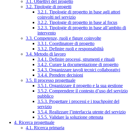
3.1. Obiettivi del progetto
3.2. Tipologie di progetti
3.2.1. Tipologie di progetto in base agli attori
coinvolti nel servizio
3.2.2. Tipologie di progetto in base al focus
3.2.3. Tipologie di progetto in base all’ambito di
intervento
3.3. Competenze, ruoli e figure coinvolte
3.3.1. Coordinatore di progetto
3.3.2. Definire ruoli e responsabilità
3.4. Metodo di lavoro
3.4.1. Definire processi, strumenti e rituali
3.4.2. Curare la documentazione di progetto
3.4.3. Organizzare tavoli tecnici collaborativi
3.4.4. Prendere decisioni
3.5. Il processo progettuale
3.5.1. Organizzare il progetto e la sua gestione
3.5.2. Comprendere il contesto d’uso del servizio
pubblico
3.5.3. Progettare i processi e i
touchpoint
del
servizio
3.5.4. Realizzare l’interfaccia utente del servizio
3.5.5. Validare la soluzione ottenuta
4. Ricerca progettuale
4.1. Ricerca primaria