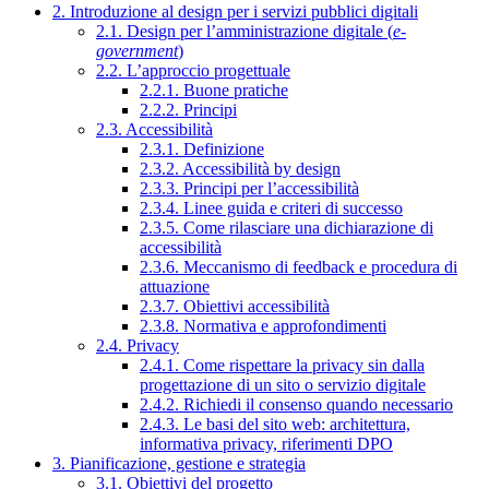
2. Introduzione al design per i servizi pubblici digitali
2.1. Design per l’amministrazione digitale (
e-
government
)
2.2. L’approccio progettuale
2.2.1. Buone pratiche
2.2.2. Principi
2.3. Accessibilità
2.3.1. Definizione
2.3.2. Accessibilità by design
2.3.3. Principi per l’accessibilità
2.3.4. Linee guida e criteri di successo
2.3.5. Come rilasciare una dichiarazione di
accessibilità
2.3.6. Meccanismo di feedback e procedura di
attuazione
2.3.7. Obiettivi accessibilità
2.3.8. Normativa e approfondimenti
2.4. Privacy
2.4.1. Come rispettare la privacy sin dalla
progettazione di un sito o servizio digitale
2.4.2. Richiedi il consenso quando necessario
2.4.3. Le basi del sito web: architettura,
informativa privacy, riferimenti DPO
3. Pianificazione, gestione e strategia
3.1. Obiettivi del progetto