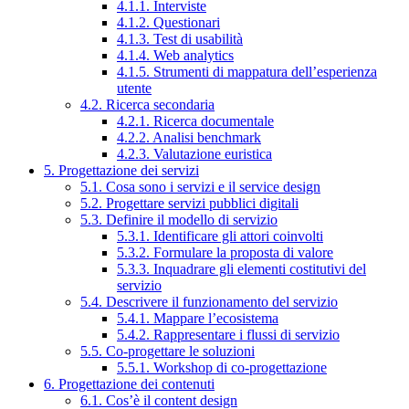
4.1.1. Interviste
4.1.2. Questionari
4.1.3. Test di usabilità
4.1.4. Web analytics
4.1.5. Strumenti di mappatura dell’esperienza
utente
4.2. Ricerca secondaria
4.2.1. Ricerca documentale
4.2.2. Analisi benchmark
4.2.3. Valutazione euristica
5. Progettazione dei servizi
5.1. Cosa sono i servizi e il service design
5.2. Progettare servizi pubblici digitali
5.3. Definire il modello di servizio
5.3.1. Identificare gli attori coinvolti
5.3.2. Formulare la proposta di valore
5.3.3. Inquadrare gli elementi costitutivi del
servizio
5.4. Descrivere il funzionamento del servizio
5.4.1. Mappare l’ecosistema
5.4.2. Rappresentare i flussi di servizio
5.5. Co-progettare le soluzioni
5.5.1. Workshop di co-progettazione
6. Progettazione dei contenuti
6.1. Cos’è il content design