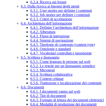
6.2.4. Ricerca sui forum
6.3. Dalla ricerca ai bisogni degli utenti
6.3.1. User stories per definire i contenuti
6.3.2. Job stories per definire i contenuti
6.3.3. Criteri di accettazione
6.4. Architettura dell’informazione
6.4.1. Definire l’architettura dell’informazione
6.4.2. Alberatura
6.4.3. Flussi di interazione
6.4.4. Sistemi di navigazione
6.4.5. Tipologie di contenuto (content type)
6.4.6. Ontologie e standard
6.4.7. Vocabolari controllati e tassonomie
6.5. Scrittura e linguaggio
6.5.1. Come leggono le persone sul web
6.5.2. Le regole per un linguaggio semplice
6.5.3. Microtesti
6.5.4. Scrittura collaborativa
6.5.5. Content critique
6.5.6. Traduzione e localizzazione dei contenuti
6.6. Documenti
6.6.1. I documenti vanno sul web
6.6.2. Tipi di documenti
6.6.3. Formato di lettura dei documenti elettronici
6.6.4. Modalità di produzione dei documenti