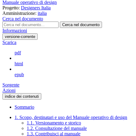
Manuale operativo di design
Progetto:
Designers Italia
Amministrazione:
italia
Cerca nel documento
Cerca nel documento
Informazioni
versione-corrente
Scarica
pdf
html
epub
Sorgente
Azioni
indice dei contenuti
Sommario
1. Scopo, destinatari e uso del Manuale operativo di design
1.1. Versionamento e storico
1.2. Consultazione del manuale
1.3. Contribuisci al manuale