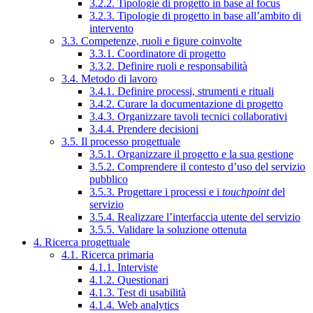
3.2.2. Tipologie di progetto in base al focus
3.2.3. Tipologie di progetto in base all’ambito di
intervento
3.3. Competenze, ruoli e figure coinvolte
3.3.1. Coordinatore di progetto
3.3.2. Definire ruoli e responsabilità
3.4. Metodo di lavoro
3.4.1. Definire processi, strumenti e rituali
3.4.2. Curare la documentazione di progetto
3.4.3. Organizzare tavoli tecnici collaborativi
3.4.4. Prendere decisioni
3.5. Il processo progettuale
3.5.1. Organizzare il progetto e la sua gestione
3.5.2. Comprendere il contesto d’uso del servizio
pubblico
3.5.3. Progettare i processi e i
touchpoint
del
servizio
3.5.4. Realizzare l’interfaccia utente del servizio
3.5.5. Validare la soluzione ottenuta
4. Ricerca progettuale
4.1. Ricerca primaria
4.1.1. Interviste
4.1.2. Questionari
4.1.3. Test di usabilità
4.1.4. Web analytics