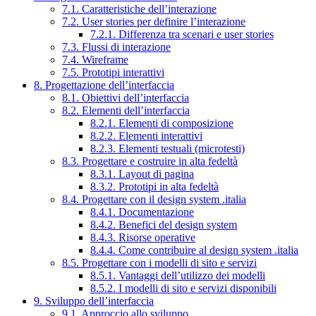
7.1. Caratteristiche dell’interazione
7.2. User stories per definire l’interazione
7.2.1. Differenza tra scenari e user stories
7.3. Flussi di interazione
7.4. Wireframe
7.5. Prototipi interattivi
8. Progettazione dell’interfaccia
8.1. Obiettivi dell’interfaccia
8.2. Elementi dell’interfaccia
8.2.1. Elementi di composizione
8.2.2. Elementi interattivi
8.2.3. Elementi testuali (microtesti)
8.3. Progettare e costruire in alta fedeltà
8.3.1. Layout di pagina
8.3.2. Prototipi in alta fedeltà
8.4. Progettare con il design system .italia
8.4.1. Documentazione
8.4.2. Benefici del design system
8.4.3. Risorse operative
8.4.4. Come contribuire al design system .italia
8.5. Progettare con i modelli di sito e servizi
8.5.1. Vantaggi dell’utilizzo dei modelli
8.5.2. I modelli di sito e servizi disponibili
9. Sviluppo dell’interfaccia
9.1. Approccio allo sviluppo