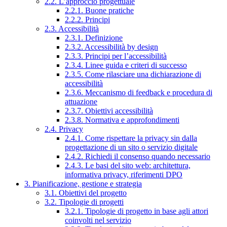
2.2. L’approccio progettuale
2.2.1. Buone pratiche
2.2.2. Principi
2.3. Accessibilità
2.3.1. Definizione
2.3.2. Accessibilità by design
2.3.3. Principi per l’accessibilità
2.3.4. Linee guida e criteri di successo
2.3.5. Come rilasciare una dichiarazione di
accessibilità
2.3.6. Meccanismo di feedback e procedura di
attuazione
2.3.7. Obiettivi accessibilità
2.3.8. Normativa e approfondimenti
2.4. Privacy
2.4.1. Come rispettare la privacy sin dalla
progettazione di un sito o servizio digitale
2.4.2. Richiedi il consenso quando necessario
2.4.3. Le basi del sito web: architettura,
informativa privacy, riferimenti DPO
3. Pianificazione, gestione e strategia
3.1. Obiettivi del progetto
3.2. Tipologie di progetti
3.2.1. Tipologie di progetto in base agli attori
coinvolti nel servizio