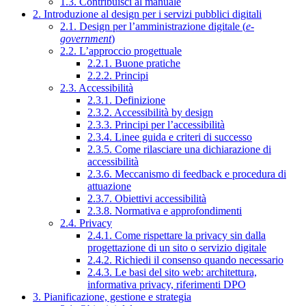
1.3. Contribuisci al manuale
2. Introduzione al design per i servizi pubblici digitali
2.1. Design per l’amministrazione digitale (
e-
government
)
2.2. L’approccio progettuale
2.2.1. Buone pratiche
2.2.2. Principi
2.3. Accessibilità
2.3.1. Definizione
2.3.2. Accessibilità by design
2.3.3. Principi per l’accessibilità
2.3.4. Linee guida e criteri di successo
2.3.5. Come rilasciare una dichiarazione di
accessibilità
2.3.6. Meccanismo di feedback e procedura di
attuazione
2.3.7. Obiettivi accessibilità
2.3.8. Normativa e approfondimenti
2.4. Privacy
2.4.1. Come rispettare la privacy sin dalla
progettazione di un sito o servizio digitale
2.4.2. Richiedi il consenso quando necessario
2.4.3. Le basi del sito web: architettura,
informativa privacy, riferimenti DPO
3. Pianificazione, gestione e strategia